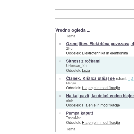
Vredno ogleda ...
Tema
»
Ozemljitev, Električna povezava,
2f4u
Oddelek:
Elektrotehnika in elektronika
»
Sitnost z ročkami
Unknown_001
Oddelek:
Loža
»
Članek: Kištica utišaj se
(strani:
1
2
Marjan
Oddelek:
Hlajenje in modifikacije
»
Na kaj pazit, ko delaš vodno hlajen
glinik
Oddelek:
Hlajenje in modifikacije
»
Pumpa kaput!
TribesMan
Oddelek:
Hlajenje in modifikacije
Tema