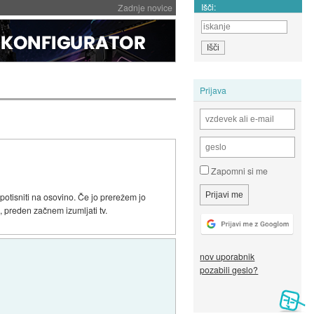
Išči:
Zadnje novice
Prijava
Zapomni si me
otisniti na osovino. Če jo prerežem jo
, preden začnem izumljati tv.
nov uporabnik
pozabili geslo?