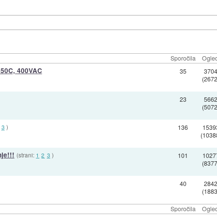
Sporočila
Ogled
 450C, 400VAC
35
370
(2672
23
566
(5072
3
)
136
1539
(1038
je!!!
(strani:
1
2
3
)
101
1027
(8377
40
284
(1883
Sporočila
Ogled