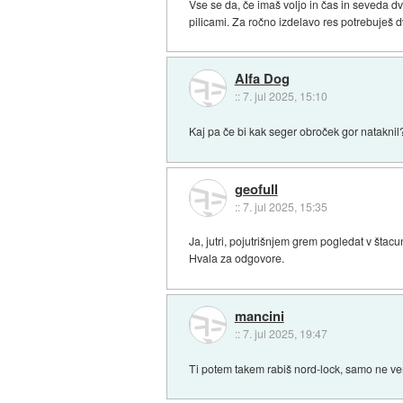
Vse se da, če imaš voljo in čas in seveda dv
pilicami. Za ročno izdelavo res potrebuješ d
Alfa Dog
::
7. jul 2025, 15:10
Kaj pa če bi kak seger obroček gor nataknil
geofull
::
7. jul 2025, 15:35
Ja, jutri, pojutrišnjem grem pogledat v štac
Hvala za odgovore.
mancini
::
7. jul 2025, 19:47
Ti potem takem rabiš nord-lock, samo ne vem