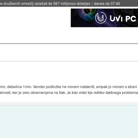
 družbenih omrežij vplačati še 567 milijonov dolarjev
::
danes ob 07:40
mm, debelina 1mm. Vendar podložke ne morem natakniti, ampak jo moram s strani p
nosti, ker je zelo obremenjena na tlak. Je kdo videl kje rešitev takšnega problema