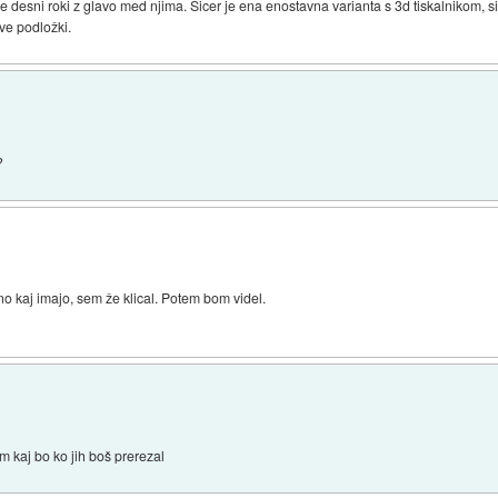
e desni roki z glavo med njima. Sicer je ena enostavna varianta s 3d tiskalnikom, 
ve podložki.
?
uno kaj imajo, sem že klical. Potem bom videl.
 kaj bo ko jih boš prerezal