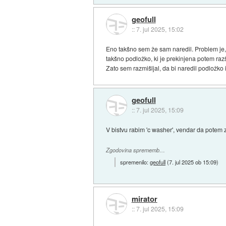
geofull
::
7. jul 2025, 15:02
Eno takšno sem že sam naredil. Problem je, k
takšno podložko, ki je prekinjena potem razš
Zato sem razmišljal, da bi naredil podložko 
geofull
::
7. jul 2025, 15:09
V bistvu rabim 'c washer', vendar da potem z
Zgodovina sprememb…
spremenilo:
geofull
(
7. jul 2025 ob 15:09
)
mirator
::
7. jul 2025, 15:09