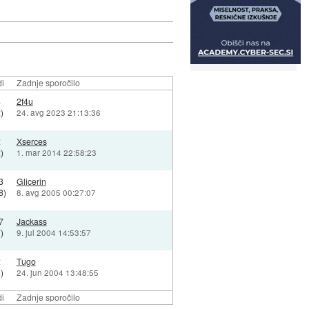
i
Zadnje sporočilo
4
2f4u
)
24. avg 2023 21:13:36
2
Xserces
)
1. mar 2014 22:58:23
3
Glicerin
8)
8. avg 2005 00:27:07
7
Jackass
)
9. jul 2004 14:53:57
2
Tugo
)
24. jun 2004 13:48:55
i
Zadnje sporočilo