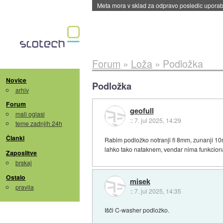
Meta mora v sklad za odpravo posledic uporabe
Forum
»
Loža
»
Podložka
Novice
Podložka
arhiv
Forum
geofull
mali oglasi
::
7. jul 2025, 14:29
teme zadnjih 24h
Članki
Rabim podložko notranji fi 8mm, zunanji 10
lahko tako nataknem, vendar nima funkcional
Zaposlitve
brskaj
Ostalo
misek
pravila
::
7. jul 2025, 14:35
Išči C-washer podložko.