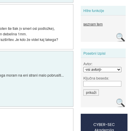
Hitre funkcije
seznam tem
oten še tlak (v smeri osi podložke),
 in debelina 1mm.
azširitev. Je kdo že videl kaj takega?
Posebni izpisi
Avtor:
tega moram na eni strani malo pobrusiti...
Ključna beseda: