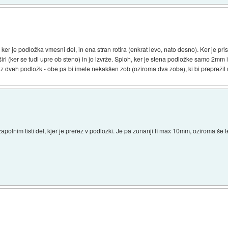
er je podložka vmesni del, in ena stran rotira (enkrat levo, nato desno). Ker je pris
iri (ker se tudi upre ob steno) in jo izvrže. Sploh, ker je stena podložke samo 2mm
iz dveh podložk - obe pa bi imele nekakšen zob (oziroma dva zoba), ki bi preprežil r
apolnim tisti del, kjer je prerez v podložki. Je pa zunanji fi max 10mm, oziroma še 