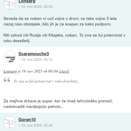
Lonsarg
::
19. nov 2025, 00:04
Seveda da se noben ni ucil vojne z droni, ce take vojne 3 leta
nazaj niso obstajale, bilo jih je za scepec za kako podporo.
Niti zahod niti Rusija niti Kitajska, noben. To zna se ful potencirat v
roku desetletij.
Scaramouche3
::
19. nov 2025, 00:14
Lonsarg
je
19. nov 2025 ob 00:04
izjavil
:
To zna se ful potencirat v roku desetletij.
Za majhne države je super, ker če imaš tehnološko premoč,
nadoknadiš manjkajočo pehoto...
Goran10
::
19. nov 2025, 03:45