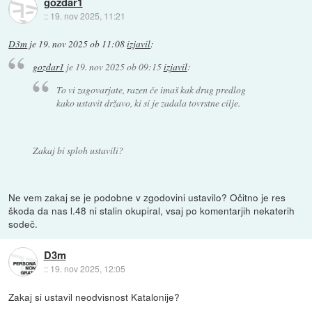
gozdar1
::
19. nov 2025, 11:21
D3m
je
19. nov 2025 ob 11:08
izjavil
:
gozdar1
je
19. nov 2025 ob 09:15
izjavil
:
To vi zagovarjate, razen če imaš kak drug predlog
kako ustavit državo, ki si je zadala tovrstne cilje.
Zakaj bi sploh ustavili?
Ne vem zakaj se je podobne v zgodovini ustavilo? Očitno je res
škoda da nas l.48 ni stalin okupiral, vsaj po komentarjih nekaterih
sodeč.
D3m
::
19. nov 2025, 12:05
Zakaj si ustavil neodvisnost Katalonije?