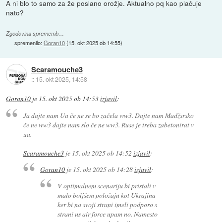
A ni blo to samo za že poslano orožje. Aktualno pq kao plačuje
nato?
Zgodovina sprememb…
spremenilo:
Goran10
(
15. okt 2025 ob 14:55
)
Scaramouche3
::
15. okt 2025, 14:58
Goran10
je
15. okt 2025 ob 14:53
izjavil
:
Ja dajte nam Ua če ne se bo začela ww3. Dajte nam Madžsrsko
če ne ww3 dajte nam slo če ne ww3. Ruse je treba zabetonirat v
ua.
Scaramouche3
je
15. okt 2025 ob 14:52
izjavil
:
Goran10
je
15. okt 2025 ob 14:28
izjavil
:
V optimalnem scenariju bi pristali v
malo boljšem položaju kot Ukrajina
ker bi na svoji strani imeli podporo s
strani us air force upam no. Namesto