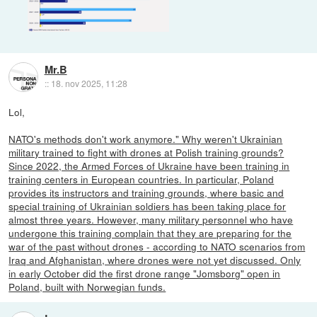
Mr.B
::
18. nov 2025, 11:28
Lol,
NATO's methods don't work anymore." Why weren't Ukrainian
military trained to fight with drones at Polish training grounds?
Since 2022, the Armed Forces of Ukraine have been training in
training centers in European countries. In particular, Poland
provides its instructors and training grounds, where basic and
special training of Ukrainian soldiers has been taking place for
almost three years. However, many military personnel who have
undergone this training complain that they are preparing for the
war of the past without drones - according to NATO scenarios from
Iraq and Afghanistan, where drones were not yet discussed. Only
in early October did the first drone range "Jomsborg" open in
Poland, built with Norwegian funds.