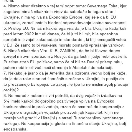
fronti.
4. Nismo sicer direktno v tej temi odprt teme: Severnega Toka, kjer
zagotovo nimaš nikakršnih virov da sabotaže le tega s strani
Ukrajine, nima vpliva na Ekonomijo Evrope, kaj šele da bi EU
ukrepala, zaradi lastnih blodenj odpovedovanja lastne suverenosti.
5. Pristop EU. Nimaš nikakršnega vira da je bila Ukrajina kadarkoli
pred letom 2022 in tudi danes, če bi jutri bil mir, bila sposobna
sprejeti in izvajati zakonodajo in standarde , ki bi ji omogočili vstop
v EU. Že samo to bi vsakemu moralo postaviti vprašanje vzrokov.
6. Nimaš nikakršen Vira, KI BI ZANIKAL, da če bi Klovne danes
sprejel mirovni sporazum z Rusijo, da ga lastni ljudje nebi odstrelili.
Pustimo strah EU politikov, samo če bi bili za Realni pristop miru,
potem nebi imeli več moči strmenja k Absolutni demokraciji.
7. Nekako je jasno da je Amerika dala oziroma vedno bolj se kaže,
da je dala roke stan od finančnih stroškov v Ukrajini, in pustijo da
to prevzamejo Evropejci. Le zakaj , le (pa tu ne mislim zgolj prodaje
orožja)?
8. Ne moreš z nobenimi viri potrditi, da dvig vojaških izdatkov na
5% imelo karkoli dolgoročno pozitivnega vpliva na Evropsko
konkurenčnost in proizvodnjo, razen če smatraš da kooperacija z
Ukrajino o izgradnjah vojaških proizvodnjah kapacitet, ki jih ne
morejo več graditi v Ukrajini ( s strani Ruspohrenikov neznanega
razloga). No kooperacija je glede na finančno stanje Ukrajine, bolj
enostranska.