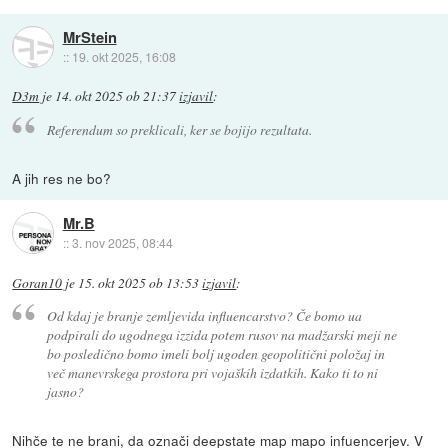
MrStein
::
19. okt 2025, 16:08
D3m
je
14. okt 2025 ob 21:37
izjavil
:
Referendum so preklicali, ker se bojijo rezultata.
A jih res ne bo?
Mr.B
::
3. nov 2025, 08:44
Goran10
je
15. okt 2025 ob 13:53
izjavil
:
Od kdaj je branje zemljevida influencarstvo? Če bomo ua
podpirali do ugodnega izzida potem rusov na madžarski meji ne
bo posledično bomo imeli bolj ugoden geopolitični položaj in
več manevrskega prostora pri vojaških izdatkih. Kako ti to ni
jasno?
Nihče te ne brani, da označi deepstate map mapo infuencerjev. V