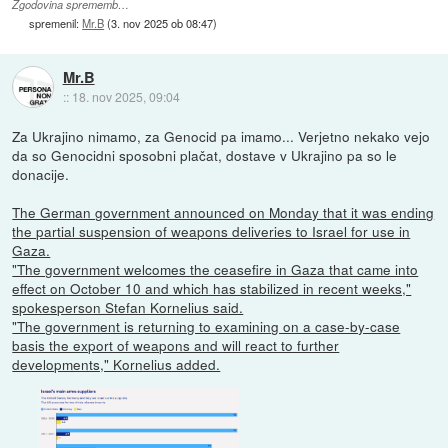
Zgodovina sprememb…
spremenil:
Mr.B
(
3. nov 2025 ob 08:47
)
Mr.B
::
18. nov 2025, 09:04
Za Ukrajino nimamo, za Genocid pa imamo... Verjetno nekako vejo
da so Genocidni sposobni plačat, dostave v Ukrajino pa so le
donacije.
The German government announced on Monday that it was ending
the partial suspension of weapons deliveries to Israel for use in
Gaza.
"The government welcomes the ceasefire in Gaza that came into
effect on October 10 and which has stabilized in recent weeks,"
spokesperson Stefan Kornelius said.
"The government is returning to examining on a case-by-case
basis the export of weapons and will react to further
developments," Kornelius added.