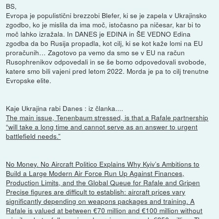
BS,
Evropa je populistični brezzobi Blefer, ki se je zapela v Ukrajinsko
zgodbo, ko je mislila da ima moč, istočasno pa ničesar, kar bi to
moč lahko izražala. In DANES je EDINA in ŠE VEDNO Edina
zgodba da bo Rusija propadla, kot cilj, ki se kot kaže lomi na EU
proračunih… Zagotovo pa vemo da smo se v EU na račun
Rusophrenikov odpovedali in se še bomo odpovedovali svobode,
katere smo bili vajeni pred letom 2022. Morda je pa to cilj trenutne
Evropske elite.
Kaje Ukrajina rabi Danes : iz članka....
The main issue, Tenenbaum stressed, is that a Rafale partnership
“will take a long time and cannot serve as an answer to urgent
battlefield needs.”
No Money. No Aircraft Politico Explains Why Kyiv’s Ambitions to
Build a Large Modern Air Force Run Up Against Finances,
Production Limits, and the Global Queue for Rafale and Gripen
Precise figures are difficult to establish: aircraft prices vary
significantly depending on weapons packages and training. A
Rafale is valued at between €70 million and €100 million without