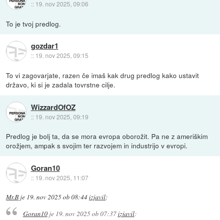
::
19. nov 2025, 09:06
To je tvoj predlog.
gozdar1
::
19. nov 2025, 09:15
To vi zagovarjate, razen če imaš kak drug predlog kako ustavit
državo, ki si je zadala tovrstne cilje.
WizzardOfOZ
::
19. nov 2025, 09:19
Predlog je bolj ta, da se mora evropa oborožit. Pa ne z ameriškim
orožjem, ampak s svojim ter razvojem in industrijo v evropi.
Goran10
::
19. nov 2025, 11:07
Mr.B
je
19. nov 2025 ob 08:44
izjavil
:
Goran10
je
19. nov 2025 ob 07:37
izjavil
: