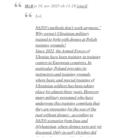
Mr.B
je
18. nov 2025 ob 11:28
izjavil
:
Lol,
NATO's methods don't work anymore."
Why weren't Ukrainian military
trained to fight with drones at Polish
training grounds?
Since 2022, the Armed Forces of
Ukraine have been training in training
centers in European countries. In
particular, Poland provides its
instructors and training grounds,
where basic and special training of
Ukrainian soldiers has been taking
place for almost three years. However,
many military personnel who have
undergone this training complain that
they are preparing for the war of the
past without drones - according to
NATO scenarios from Iraq and
Afghanistan, where drones were not yet
discussed. Only in early October did