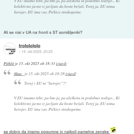
V EU imamo tebe, pa bm-ja, pa aleškota in podobno sodrgo... Ki
kolektivno javno iz javljate da boste bežali. Torej ja, EU nima
herojev. EU ima vas. Pičkice strahopetne.
Ali se nisi v UA na fronti s ST somišljeniki?
trololololo
::
15. okt 2025, 20:25
Pithlit
je
15. okt 2025 ob 18:33
izjavil
:
fikus_
je
15. okt 2025 ob 10:28
izjavil
:
Torej v EU ni "herojev"?!
V EU imamo tebe, pa bm-ja, pa aleškota in podobno sodrgo... Ki
kolektivno javno iz javljate da boste bežali. Torej ja, EU nima
herojev. EU ima vas. Pičkice strahopetne.
se dobro da imamo pogumne in najbolj pametne zenske