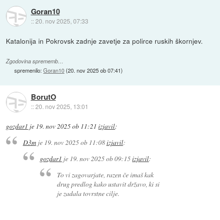
Goran10
::
20. nov 2025, 07:33
Katalonija in Pokrovsk zadnje zavetje za polirce ruskih škornjev.
Zgodovina sprememb…
spremenilo:
Goran10
(
20. nov 2025 ob 07:41
)
BorutO
::
20. nov 2025, 13:01
gozdar1
je
19. nov 2025 ob 11:21
izjavil
:
D3m
je
19. nov 2025 ob 11:08
izjavil
:
gozdar1
je
19. nov 2025 ob 09:15
izjavil
:
To vi zagovarjate, razen če imaš kak
drug predlog kako ustavit državo, ki si
je zadala tovrstne cilje.