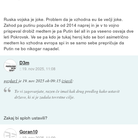
Ruska vojska je joke. Problem da je vzhodna eu še večji joke.
Zahod pa putinu popušča že od 2014 naprej in je v to vojno
prispeval drobiž medtem je pa Putin šel all in pa vseeno osvaja dve
leti Pokrovsk. Ve se pa kdo je tukaj heroj kdo se bori asimetrično
medtem ko vzhodna evropa spi in se samo sebe prepričuje da
Putin ne bo nikogar napadel.
D3m
::
19. nov 2025, 11:08
gozdar1
je
19. nov 2025 ob 09:15
izjavil
:
To vi zagovarjate, razen če imaš kak drug predlog kako ustavit
državo, ki si je zadala tovrstne cilje.
Zakaj bi sploh ustavili?
Goran10
::
19. nov 2025, 11:09