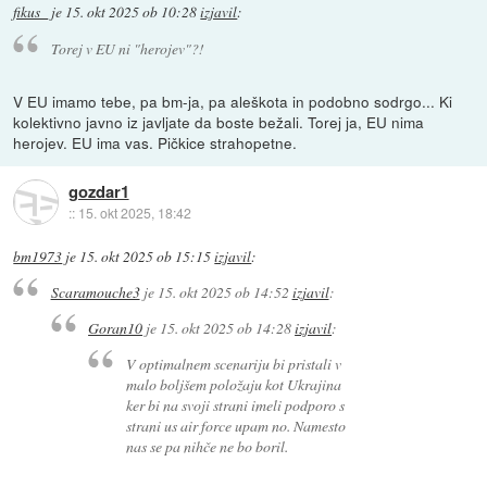
fikus_
je
15. okt 2025 ob 10:28
izjavil
:
Torej v EU ni "herojev"?!
V EU imamo tebe, pa bm-ja, pa aleškota in podobno sodrgo... Ki
kolektivno javno iz javljate da boste bežali. Torej ja, EU nima
herojev. EU ima vas. Pičkice strahopetne.
gozdar1
::
15. okt 2025, 18:42
bm1973
je
15. okt 2025 ob 15:15
izjavil
:
Scaramouche3
je
15. okt 2025 ob 14:52
izjavil
:
Goran10
je
15. okt 2025 ob 14:28
izjavil
:
V optimalnem scenariju bi pristali v
malo boljšem položaju kot Ukrajina
ker bi na svoji strani imeli podporo s
strani us air force upam no. Namesto
nas se pa nihče ne bo boril.