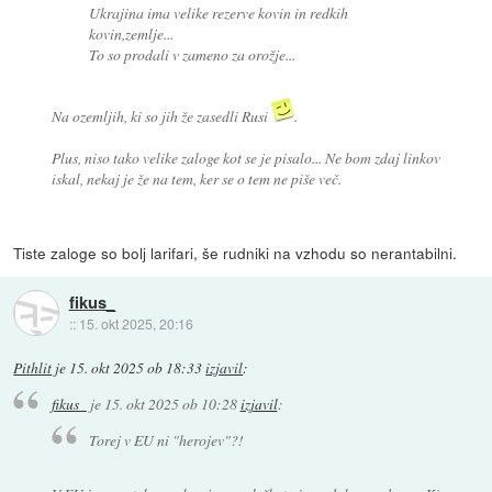
Ukrajina ima velike rezerve kovin in redkih
kovin,zemlje...
To so prodali v zameno za orožje...
Na ozemljih, ki so jih že zasedli Rusi
.
Plus, niso tako velike zaloge kot se je pisalo... Ne bom zdaj linkov
iskal, nekaj je že na tem, ker se o tem ne piše več.
Tiste zaloge so bolj larifari, še rudniki na vzhodu so nerantabilni.
fikus_
::
15. okt 2025, 20:16
Pithlit
je
15. okt 2025 ob 18:33
izjavil
:
fikus_
je
15. okt 2025 ob 10:28
izjavil
:
Torej v EU ni "herojev"?!