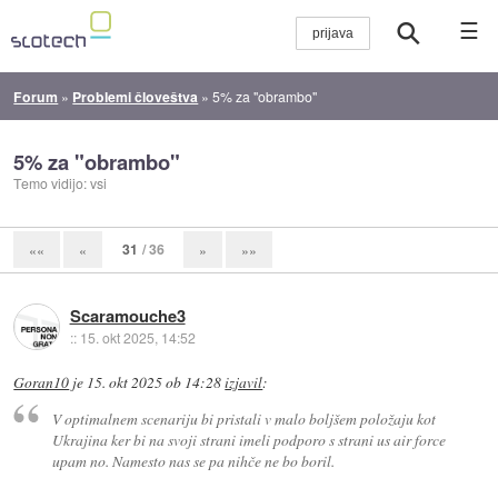
☰
Forum
»
Problemi človeštva
»
5% za "obrambo"
5% za "obrambo"
Temo vidijo: vsi
31
/ 36
««
«
»
»»
Scaramouche3
::
15. okt 2025, 14:52
Goran10
je
15. okt 2025 ob 14:28
izjavil
:
V optimalnem scenariju bi pristali v malo boljšem položaju kot
Ukrajina ker bi na svoji strani imeli podporo s strani us air force
upam no. Namesto nas se pa nihče ne bo boril.