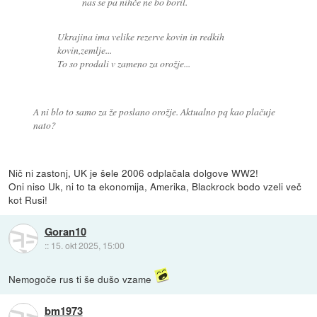
nas se pa nihče ne bo boril.
Ukrajina ima velike rezerve kovin in redkih
kovin,zemlje...
To so prodali v zameno za orožje...
A ni blo to samo za že poslano orožje. Aktualno pq kao plačuje
nato?
Nič ni zastonj, UK je šele 2006 odplačala dolgove WW2!
Oni niso Uk, ni to ta ekonomija, Amerika, Blackrock bodo vzeli več
kot Rusi!
Goran10
::
15. okt 2025, 15:00
Nemogoče rus ti še dušo vzame
bm1973