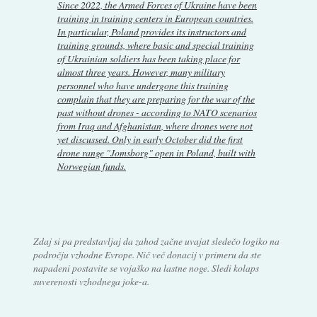
Since 2022, the Armed Forces of Ukraine have been
training in training centers in European countries.
In particular, Poland provides its instructors and
training grounds, where basic and special training
of Ukrainian soldiers has been taking place for
almost three years. However, many military
personnel who have undergone this training
complain that they are preparing for the war of the
past without drones - according to NATO scenarios
from Iraq and Afghanistan, where drones were not
yet discussed. Only in early October did the first
drone range "Jomsborg" open in Poland, built with
Norwegian funds.
Zdaj si pa predstavljaj da zahod začne uvajat sledečo logiko na
področju vzhodne Evrope. Nič več donacij v primeru da ste
napadeni postavite se vojaško na lastne noge. Sledi kolaps
suverenosti vzhodnega joke-a.