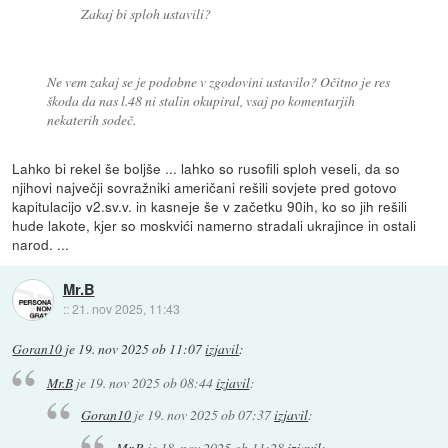
Zakaj bi sploh ustavili?
Ne vem zakaj se je podobne v zgodovini ustavilo? Očitno je res
škoda da nas l.48 ni stalin okupiral, vsaj po komentarjih
nekaterih sodeč.
Lahko bi rekel še boljše ... lahko so rusofili sploh veseli, da so
njihovi največji sovražniki američani rešili sovjete pred gotovo
kapitulacijo v2.sv.v. in kasneje še v začetku 90ih, ko so jih rešili
hude lakote, kjer so moskvići namerno stradali ukrajince in ostali
narod. ...
Mr.B
::
21. nov 2025, 11:43
Goran10
je
19. nov 2025 ob 11:07
izjavil
:
Mr.B
je
19. nov 2025 ob 08:44
izjavil
:
Goran10
je
19. nov 2025 ob 07:37
izjavil
:
Mr.B
je
18. nov 2025 ob 11:28
izjavil
: