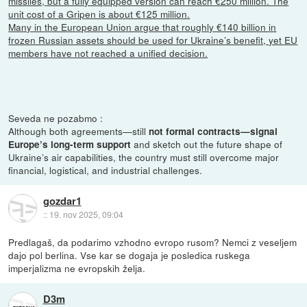
missiles, but a fully equipped version can reach €250 million. The
unit cost of a Gripen is about €125 million.
Many in the European Union argue that roughly €140 billion in
frozen Russian assets should be used for Ukraine’s benefit, yet EU
members have not reached a unified decision.
Seveda ne pozabmo :
Although both agreements—still
not formal contracts—signal
and sketch out the future shape of
Europe’s long-term support
Ukraine’s air capabilities, the country must still overcome major
financial, logistical, and industrial challenges.
gozdar1
::
19. nov 2025, 09:04
Predlagaš, da podarimo vzhodno evropo rusom? Nemci z veseljem
dajo pol berlina. Vse kar se dogaja je posledica ruskega
imperjalizma ne evropskih želja.
D3m