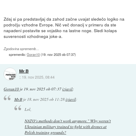
Zdaj si pa predstavljaj da zahod začne uvajat sledečo logiko na
področju vzhodne Evrope. Nič več donacij v primeru da ste
napadeni postavite se vojaško na lastne noge. Sledi kolaps
suverenosti vzhodnega joke-a.
Zgodovina sprememb…
spremenilo:
Goran10
(
19. nov 2025 ob 07:37
)
Mr.B
::
19. nov 2025, 08:44
Goran10
je
19. nov 2025 ob 07:37
izjavil
:
Mr.B
je
18. nov 2025 ob 11:28
izjavil
:
Lol,
NATO's methods don't work anymore." Why weren't
Ukrainian military trained to fight with drones at
Polish training grounds?