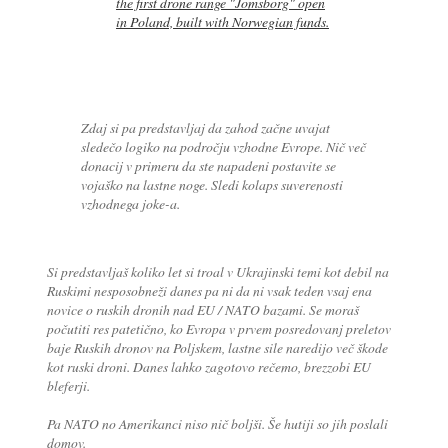
the first drone range "Jomsborg" open
in Poland, built with Norwegian funds.
Zdaj si pa predstavljaj da zahod začne uvajat
sledečo logiko na področju vzhodne Evrope. Nič več
donacij v primeru da ste napadeni postavite se
vojaško na lastne noge. Sledi kolaps suverenosti
vzhodnega joke-a.
Si predstavljaš koliko let si troal v Ukrajinski temi kot debil na
Ruskimi nesposobneži danes pa ni da ni vsak teden vsaj ena
novice o ruskih dronih nad EU / NATO bazami. Se moraš
počutiti res patetično, ko Evropa v prvem posredovanj preletov
baje Ruskih dronov na Poljskem, lastne sile naredijo več škode
kot ruski droni. Danes lahko zagotovo rečemo, brezzobi EU
bleferji.
Pa NATO no Amerikanci niso nič boljši. Še hutiji so jih poslali
domov.