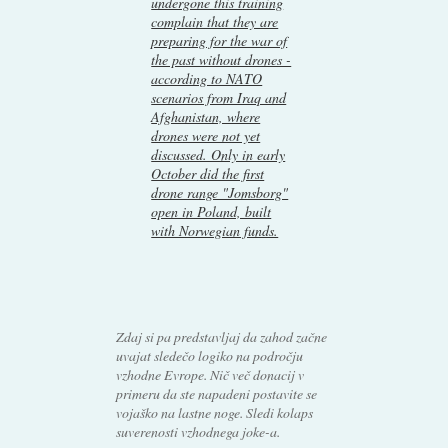
undergone this training
complain that they are
preparing for the war of
the past without drones -
according to NATO
scenarios from Iraq and
Afghanistan, where
drones were not yet
discussed. Only in early
October did the first
drone range "Jomsborg"
open in Poland, built
with Norwegian funds.
Zdaj si pa predstavljaj da zahod začne
uvajat sledečo logiko na področju
vzhodne Evrope. Nič več donacij v
primeru da ste napadeni postavite se
vojaško na lastne noge. Sledi kolaps
suverenosti vzhodnega joke-a.