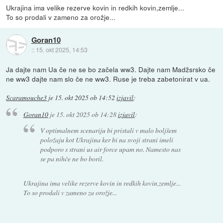
Ukrajina ima velike rezerve kovin in redkih kovin,zemlje...
To so prodali v zameno za orožje...
Goran10
::
15. okt 2025, 14:53
Ja dajte nam Ua če ne se bo začela ww3. Dajte nam Madžsrsko če
ne ww3 dajte nam slo če ne ww3. Ruse je treba zabetonirat v ua.
Scaramouche3
je
15. okt 2025 ob 14:52
izjavil
:
Goran10
je
15. okt 2025 ob 14:28
izjavil
:
V optimalnem scenariju bi pristali v malo boljšem
položaju kot Ukrajina ker bi na svoji strani imeli
podporo s strani us air force upam no. Namesto nas
se pa nihče ne bo boril.
Ukrajina ima velike rezerve kovin in redkih kovin,zemlje...
To so prodali v zameno za orožje...