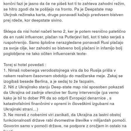
končni fazi je jasno da če ne pišeš kot ti to zahteva zahodni režim,
se hitro zgodi da te pošljejo na fronto. Pa je Deepstate map
Ukrjnsk režimska karta, druge ponavadi kažejo predvsem bistven
prej rdeče, kor deepstate sivino.
Sklepa da nisi hotel načeti temo 2, ker je potem resnično patetično
da en ruski influencer, plačan na Putlerjevi listi, kot ti tako serješ s
ruspohrenijo. Samo šplošne nerazgledane ponavadi Rusi plačajo
za svoje cilje, ker zahodni so bistveno bolj plačani in infamijo bolj
poglobljene ne tako očiten influencersk texte-
Torej si hotel povedati :
1. Nimaš nobenega verodostojnega vira da bo Rusija prišla v
nekem realnem časovnem obdobju do madžarske meje. Zakaj se
izogibaš besede Berlina, a je sedaj to že facpalm.
2. Niti z Ukrajinsko stanju Deep-state map nisi sposoben pokazati
da Ukrajina od zadnje ofenzive ter Sumy intervencije (pa vemo
kako je bil to dober PR da so odprli Evropejci denarnice , s
katastrofalnimi finančnimi v opremi in človeškimi izgubami na
Ukrajinski strani…)
3. Ne moreš z nobenimi viri zanikati, da Ukrajina za lastni obstoj
funkcionalnosti države rabi dvomestne številke v milijardah pomoči.
Govorim samo v pomoči države, ne podpore z orožjem in ostalo na