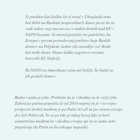
Si predstavljaš koliko let si troal v Ukrajinski temi
kot debil na Ruskimi nesposobneži danes pa ni da ni
vsak teden vsaj ena novice o ruskih dronih nad EU /
NATO bazami. Se moraš počutiti res patetično, ko
Evropa v prvem posredovanj preletov baje Ruskih
dronov na Poljskem, lastne sile naredijo več škode
kot ruski droni. Danes lahko zagotovo rečemo,
brezzobi EU bleferji.
Pa NATO no Amerikanci niso nič boljši. Še hutiji so
jih poslali domov.
Ruska vojska je joke. Problem da je vzhodna eu še večji joke.
Zahod pa putinu popušča že od 2014 naprej in je v to vojno
prispeval drobiž medtem je pa Putin šel all in pa vseeno osvaja
dve leti Pokrovsk. Ve se pa kdo je tukaj heroj kdo se bori
asimetrično medtem ko vzhodna evropa spi in se samo sebe
prepričuje da Putin ne bo nikogar napadel.