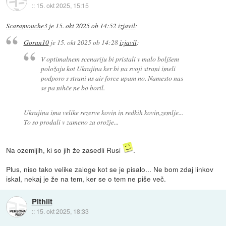
::
15. okt 2025, 15:15
Scaramouche3
je
15. okt 2025 ob 14:52
izjavil
:
Goran10
je
15. okt 2025 ob 14:28
izjavil
:
V optimalnem scenariju bi pristali v malo boljšem
položaju kot Ukrajina ker bi na svoji strani imeli
podporo s strani us air force upam no. Namesto nas
se pa nihče ne bo boril.
Ukrajina ima velike rezerve kovin in redkih kovin,zemlje...
To so prodali v zameno za orožje...
Na ozemljih, ki so jih že zasedli Rusi
.
Plus, niso tako velike zaloge kot se je pisalo... Ne bom zdaj linkov
iskal, nekaj je že na tem, ker se o tem ne piše več.
Pithlit
::
15. okt 2025, 18:33