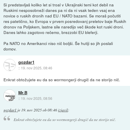
Si predstavljaš koliko let si troal v Ukrajinski temi kot debil na
Ruskimi nesposobneži danes pa ni da ni vsak teden vsaj ena
novice o ruskih dronih nad EU / NATO bazami. Se moraš počutiti
res patetično, ko Evropa v prvem posredovanj preletov baje Ruskih
dronov na Poljskem, lastne sile naredijo več škode kot ruski droni.
Danes lahko zagotovo rečemo, brezzobi EU bleferji.
Pa NATO no Amerikanci niso nič boljši. Še hutiji so jih poslali
domov.
gozdar1
::
19. nov 2025, 08:46
Enkrat obtožujete eu da so wormongerji drugič da ne storijo nič.
Mr.B
::
19. nov 2025, 08:56
gozdar1
je
19. nov 2025 ob 08:46
izjavil
:
Enkrat obtožujete eu da so wormongerji drugič da ne storijo nič.