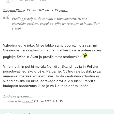
WizzardOfOZ
je
19. nov 2025 ob 09:19
izjavil
:
Predlog je bolj ta, da se mora evropa oborožit. Pa ne z
ameriškim orožjem, ampak s svojim ter razvojem in industrijo v
evropi.
Vzhodna eu je joke. Mi se lahko samo oborožimo z raznimi
Stevanoviči in razglasimo nevtralnost ker baje si potem varen
poglejte Švico in Avstrijo pravijo mmc strokovnjaki
V treh letih in pol bi morala Nemčija, Skandinavija in Poljska
posedovati jedrsko orožje. Pa ga ne. Oćitno raje poskrbijo za
ameriške interese kot evropske. To da centralno-vzhodna in
skandinavska eu nima jedrskega orožja je v bistvu repriza
budapest sporazuma ki se je za Ua tako dobro končal.
Zgodovina sprememb…
spremenilo:
Goran10
(
19. nov 2025 ob 11:13
)