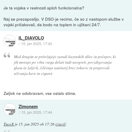
Je ta vojska v realnosti sploh funkcionalna?
Naj se prezaposlijo. V DSO-je recimo, če so z nastopom službe v
vojski pričakovali, da bodo na toplem in ujčkani 24/7.
IL_DIAVOLO
::
15. jan 2025, 17:40
Med drugim se pritožujejo zaradi kazenskih sklec in počepov, ki
jih morajo po vrhu vsega delati tudi neogreti, povzdigovanja
glasu in žaljivk, čiščenja sanitarij brez rokavic in prepovedi
uživanja kave in cigaret.
Zaljivk ne odobravam, vse ostalo stima.
Zimonem
::
15. jan 2025, 17:44
TucoX
je
15. jan 2025 ob 17:26
izjavil
: