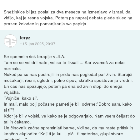
Snežinkice bi jaz poslal za dva meseca na izmenjavo v Izrael, da
vidijo, kaj je resna vojska. Potem pa naprej debata glede sklec na
prazen želodec in pomanjkanja wc papirja.
feryz
::
15. jan 2025, 20:37
Se spomnim šok terapije v JLA.
Tam so se vsi drli nate, vsi so te fiksali ... Kar vzameš za neko
normalo.
Nekoč pa so nas postrojili in pride nas pogledat par živin. Starejši
možakarji, resni, ugledni, polno čipov, skratka spoštovanja vredni.
En čas nas opazujejo, potem pa ena od živin stopi do enega
vojačka.
"Vojniče, kako si".
In mali, malo bolj počasne pameti je bil, odvrne:"Dobro sam, kako
si ti"?
Kdor je bil v vojski, ve kako se je odgovarjalo. Nam vsem čeljust do
tal in čakamo.
Un činovnik začne spreminjati barve, vidi se, da mu raste pritisk in
končno ekplodira:"Koji ti je ku..., pič.. ti materina, glupi stvore
zajebani...."