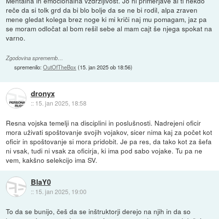
Mentalna in emocionalna vzdržljivost. Jo ni primerjave al ti nekdo
reče da si tolk grd da bi blo bolje da se ne bi rodil, alpa zraven
mene gledat kolega brez noge ki mi kriči naj mu pomagam, jaz pa
se moram odločat al bom rešil sebe al mam cajt še njega spokat na
varno.
Zgodovina sprememb…
spremenilo:
OutOfTheBox
(
15. jan 2025 ob 18:56
)
dronyx
::
15. jan 2025, 18:58
Resna vojska temelji na disciplini in poslušnosti. Nadrejeni oficir
mora uživati spoštovanje svojih vojakov, sicer nima kaj za počet kot
oficir in spoštovanje si mora pridobit. Je pa res, da tako kot za šefa
ni vsak, tudi ni vsak za oficirja, ki ima pod sabo vojake. Tu pa ne
vem, kakšno selekcijo ima SV.
BlaY0
::
15. jan 2025, 19:00
To da se bunijo, češ da se inštruktorji derejo na njih in da so