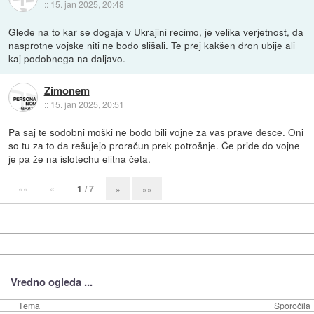
::
15. jan 2025, 20:48
Glede na to kar se dogaja v Ukrajini recimo, je velika verjetnost, da
nasprotne vojske niti ne bodo slišali. Te prej kakšen dron ubije ali
kaj podobnega na daljavo.
Zimonem
::
15. jan 2025, 20:51
Pa saj te sodobni moški ne bodo bili vojne za vas prave desce. Oni
so tu za to da rešujejo proračun prek potrošnje. Če pride do vojne
je pa že na islotechu elitna četa.
««
«
1
/ 7
»
»»
Vredno ogleda ...
Tema
Sporočila