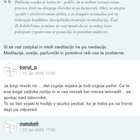
Poklicna vojska je točno to - poklic, in se noben seronja nima
pravice dreti na drugega človeka in ga kaznovati. Okej, se utegne
zgoditi v preživetvenem afektu, a je drugače normalna pot za
reševanje konfliktov disciplinska komisija in mediacija. Časi
JLA debilizma so mimo in vsaj upam da so za nekaj časa
pokopani (zgodovina se ponavlja in podobne puhlice).
Si se mal zatipkal in mislil meditacijo ne pa mediacijo.
Meditacija, cvetje, parfumčki in podobno reši vse te probleme.
borut_p
::
15. jan 2025, 17:52
Ja bogi revcki no ... del vzgoje vojaka je tudi vzgoja psihe. Ce te
ene boge zaljivke motijo in si ves revcek ker moras telovadit .. se
spokaj med tabornike.
To so tisti vojaki ki hodijo v sluzbo vezbat, ko je treba pa na fronto
dajo pa odpoved
matobeli
::
15. jan 2025, 17:52