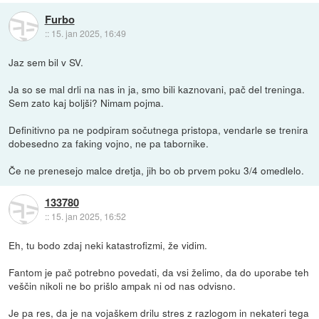
Furbo
::
15. jan 2025, 16:49
Jaz sem bil v SV.
Ja so se mal drli na nas in ja, smo bili kaznovani, pač del treninga.
Sem zato kaj boljši? Nimam pojma.
Definitivno pa ne podpiram sočutnega pristopa, vendarle se trenira
dobesedno za faking vojno, ne pa tabornike.
Če ne prenesejo malce dretja, jih bo ob prvem poku 3/4 omedlelo.
133780
::
15. jan 2025, 16:52
Eh, tu bodo zdaj neki katastrofizmi, že vidim.
Fantom je pač potrebno povedati, da vsi želimo, da do uporabe teh
veščin nikoli ne bo prišlo ampak ni od nas odvisno.
Je pa res, da je na vojaškem drilu stres z razlogom in nekateri tega