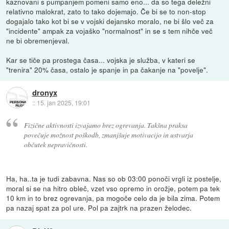
kaznovani s pumpanjem pomeni samo eno... da so tega deležni
relativno malokrat, zato to tako dojemajo. Če bi se to non-stop
dogajalo tako kot bi se v vojski dejansko moralo, ne bi šlo več za
"incidente" ampak za vojaško "normalnost" in se s tem nihče več
ne bi obremenjeval.
Kar se tiče pa prostega časa... vojska je služba, v kateri se
"trenira" 20% časa, ostalo je spanje in pa čakanje na "povelje".
dronyx
::
15. jan 2025, 19:01
Fizične aktivnosti izvajamo brez ogrevanja. Takšna praksa
povečuje možnost poškodb, zmanjšuje motivacijo in ustvarja
občutek nepravičnosti.
Ha, ha..ta je tudi zabavna. Nas so ob 03:00 ponoči vrgli iz postelje,
moral si se na hitro obleč, vzet vso opremo in orožje, potem pa tek
10 km in to brez ogrevanja, pa mogoče celo da je bila zima. Potem
pa nazaj spat za pol ure. Pol pa zajtrk na prazen želodec.