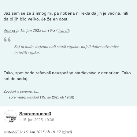
Jaz sem se že z mnogimi, pa nobena ni rekla da jih je večina, niti
da bi jih bilo veliko. Je že en dost.
dronyx
je
15. jan 2025 ob 19:37
izjavil
:
Saj tu bodo verjetno tudi starši vojakov najeli dobre odvetnike
in tožili vojsko.
Tako, spet bodo reševali neuspešno starševstvo z denarjem. Tako
kot do sedaj.
Zgodovina sprememb…
spremenilo:
matobeli
(
15. jan 2025 ob 19:38
)
Scaramouche3
::
15. jan 2025, 19:38
matobeli
je
15. jan 2025 ob 19:37
izjavil
: