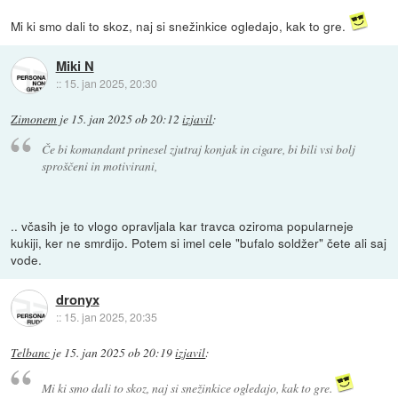
Mi ki smo dali to skoz, naj si snežinkice ogledajo, kak to gre.
Miki N
::
15. jan 2025, 20:30
Zimonem
je
15. jan 2025 ob 20:12
izjavil
:
Če bi komandant prinesel zjutraj konjak in cigare, bi bili vsi bolj
sproščeni in motivirani,
.. včasih je to vlogo opravljala kar travca oziroma popularneje
kukiji, ker ne smrdijo. Potem si imel cele "bufalo soldžer" čete ali saj
vode.
dronyx
::
15. jan 2025, 20:35
Telbanc
je
15. jan 2025 ob 20:19
izjavil
:
Mi ki smo dali to skoz, naj si snežinkice ogledajo, kak to gre.