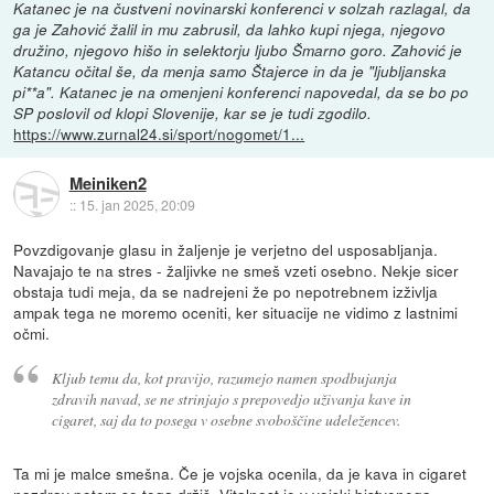
Katanec je na čustveni novinarski konferenci v solzah razlagal, da
ga je Zahović žalil in mu zabrusil, da lahko kupi njega, njegovo
družino, njegovo hišo in selektorju ljubo Šmarno goro. Zahović je
Katancu očital še, da menja samo Štajerce in da je "ljubljanska
pi**a". Katanec je na omenjeni konferenci napovedal, da se bo po
SP poslovil od klopi Slovenije, kar se je tudi zgodilo.
https://www.zurnal24.si/sport/nogomet/1...
Meiniken2
::
15. jan 2025, 20:09
Povzdigovanje glasu in žaljenje je verjetno del usposabljanja.
Navajajo te na stres - žaljivke ne smeš vzeti osebno. Nekje sicer
obstaja tudi meja, da se nadrejeni že po nepotrebnem izživlja
ampak tega ne moremo oceniti, ker situacije ne vidimo z lastnimi
očmi.
Kljub temu da, kot pravijo, razumejo namen spodbujanja
zdravih navad, se ne strinjajo s prepovedjo uživanja kave in
cigaret, saj da to posega v osebne svoboščine udeležencev.
Ta mi je malce smešna. Če je vojska ocenila, da je kava in cigaret