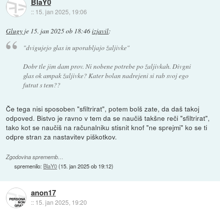
BlaY0
::
15. jan 2025, 19:06
Glugy
je
15. jan 2025 ob 18:46
izjavil
:
"dvigujejo glas in uporabljajo žaljivke"
Dobr tle jim dam prov. Ni nobene potrebe po žaljivkah. Divgni
glas ok ampak žaljivke? Kater bolan nadrejeni si rab svoj ego
futrat s tem??
Če tega nisi sposoben "sfiltrirat", potem bolš zate, da daš takoj
odpoved. Bistvo je ravno v tem da se naučiš takšne reči "sfiltrirat",
tako kot se naučiš na računalniku stisnit knof "ne sprejmi" ko se ti
odpre stran za nastavitev piškotkov.
Zgodovina sprememb…
spremenilo:
BlaY0
(
15. jan 2025 ob 19:12
)
anon17
::
15. jan 2025, 19:20