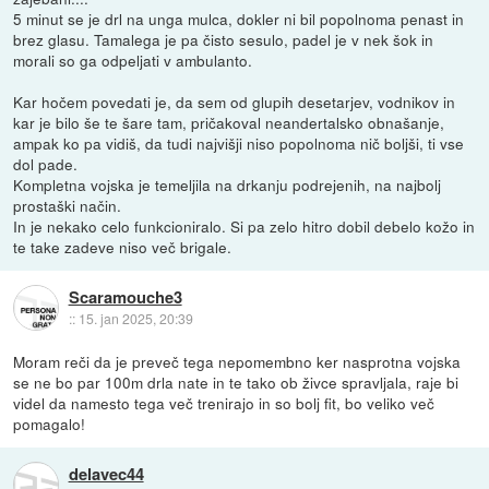
5 minut se je drl na unga mulca, dokler ni bil popolnoma penast in
brez glasu. Tamalega je pa čisto sesulo, padel je v nek šok in
morali so ga odpeljati v ambulanto.
Kar hočem povedati je, da sem od glupih desetarjev, vodnikov in
kar je bilo še te šare tam, pričakoval neandertalsko obnašanje,
ampak ko pa vidiš, da tudi najvišji niso popolnoma nič boljši, ti vse
dol pade.
Kompletna vojska je temeljila na drkanju podrejenih, na najbolj
prostaški način.
In je nekako celo funkcioniralo. Si pa zelo hitro dobil debelo kožo in
te take zadeve niso več brigale.
Scaramouche3
::
15. jan 2025, 20:39
Moram reči da je preveč tega nepomembno ker nasprotna vojska
se ne bo par 100m drla nate in te tako ob živce spravljala, raje bi
videl da namesto tega več trenirajo in so bolj fit, bo veliko več
pomagalo!
delavec44