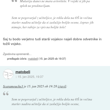
Mularija danes ne mara avtoritete. V vojski si jih pa
sploh ne predstavljam.
Sem se pogovarjal z učiteljico, je rekla dela na OŠ in večina
staršev nadira učitelje da si zaslužijo boljše ocene, čeprav jih
nimajo, ker rabijo za vpis na boljše šole!
Saj tu bodo verjetno tudi starši vojakov najeli dobre odvetnike in
tožili vojsko.
Zgodovina sprememb…
predlagalo izbris:
matobeli
(
15. jan 2025 ob 19:37
)
matobeli
::
15. jan 2025, 19:37
Scaramouche3
je
15. jan 2025 ob 19:28
izjavil
:
Sem se pogovarjal z učiteljico, je rekla dela na OŠ in večina
staršev nadira učitelje da si zaslužijo boljše ocene,