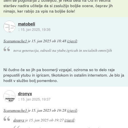
staršev nadira učitelje da si zaslužijo boljše ocene, čeprav jih
nimajo, ker rabijo za vpis na boljše šole!
matobeli
::
15. jan 2025, 19:36
Scaramouche3
je
15. jan 2025 ob 18:48
izjavil
:
nova generacija, odrasli na ytube,igricah in socialnih omrežjih
Ni čudno če so jih pa boomerji vzgajal, oziroma so to delo raje
prepustili ytubu in igricam, tikotokom in ostalim internetom. Je blo ja
hodit v službo bolj pomembno.
dronyx
::
15. jan 2025, 19:37
Scaramouche3
je
15. jan 2025 ob 19:28
izjavil
:
dronyx
je
15. jan 2025 ob 19:27
izjavil
: