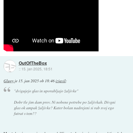
OutOfTheBox
::
15. jan 2025, 18:51
Glugy
je
15. jan 2025 ob 18:46
izjavil
:
"dvigujejo glas in uporabljajo žaljivke"
Dobr tle jim dam prov. Ni nobene potrebe po žaljivkah. Divgni
glas ok ampak žaljivke? Kater bolan nadrejeni si rab svoj ego
futrat s tem??