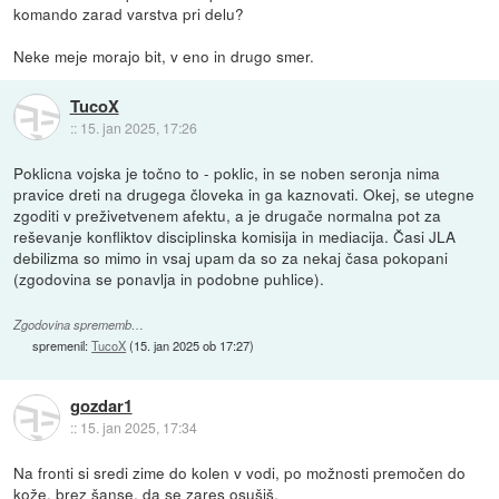
komando zarad varstva pri delu?
Neke meje morajo bit, v eno in drugo smer.
TucoX
::
15. jan 2025, 17:26
Poklicna vojska je točno to - poklic, in se noben seronja nima
pravice dreti na drugega človeka in ga kaznovati. Okej, se utegne
zgoditi v preživetvenem afektu, a je drugače normalna pot za
reševanje konfliktov disciplinska komisija in mediacija. Časi JLA
debilizma so mimo in vsaj upam da so za nekaj časa pokopani
(zgodovina se ponavlja in podobne puhlice).
Zgodovina sprememb…
spremenil:
TucoX
(
15. jan 2025 ob 17:27
)
gozdar1
::
15. jan 2025, 17:34
Na fronti si sredi zime do kolen v vodi, po možnosti premočen do
kože, brez šanse, da se zares osušiš.