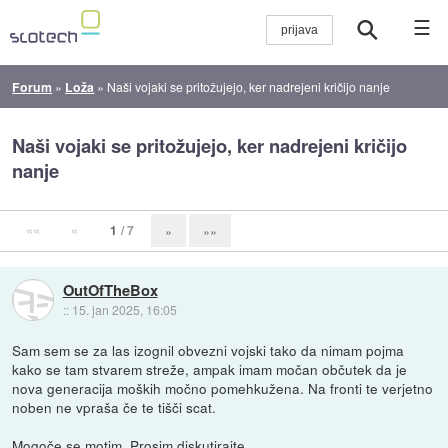
☰
Forum
»
Loža
»
Naši vojaki se pritožujejo, ker nadrejeni kričijo nanje
Naši vojaki se pritožujejo, ker nadrejeni kričijo
nanje
««
«
1
/ 7
»
»»
OutOfTheBox
::
15. jan 2025, 16:05
Sam sem se za las izognil obvezni vojski tako da nimam pojma
kako se tam stvarem streže, ampak imam močan občutek da je
nova generacija moških močno pomehkužena. Na fronti te verjetno
noben ne vpraša če te tišči scat.
Mogoče se motim. Prosim diskutirajte.