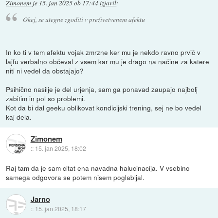
Zimonem
je
15. jan 2025 ob 17:44
izjavil
:
Okej, se utegne zgoditi v preživetvenem afektu
In ko ti v tem afektu vojak zmrzne ker mu je nekdo ravno prvič v
lajfu verbalno občeval z vsem kar mu je drago na načine za katere
niti ni vedel da obstajajo?
Psihično nasilje je del urjenja, sam ga ponavad zaupajo najbolj
zabitim in pol so problemi.
Kot da bi dal geeku oblikovat kondicijski trening, sej ne bo vedel
kaj dela.
Zimonem
::
15. jan 2025, 18:02
Raj tam da je sam citat ena navadna halucinacija. V vsebino
samega odgovora se potem nisem poglabljal.
Jarno
::
15. jan 2025, 18:17