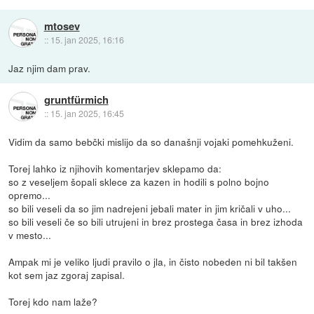
mtosev
::
15. jan 2025, 16:16
Jaz njim dam prav.
gruntfürmich
::
15. jan 2025, 16:45
Vidim da samo bebčki mislijo da so današnji vojaki pomehkuženi.
Torej lahko iz njihovih komentarjev sklepamo da:
so z veseljem šopali sklece za kazen in hodili s polno bojno
opremo...
so bili veseli da so jim nadrejeni jebali mater in jim kričali v uho...
so bili veseli če so bili utrujeni in brez prostega časa in brez izhoda
v mesto...
Ampak mi je veliko ljudi pravilo o jla, in čisto nobeden ni bil takšen
kot sem jaz zgoraj zapisal.
Torej kdo nam laže?