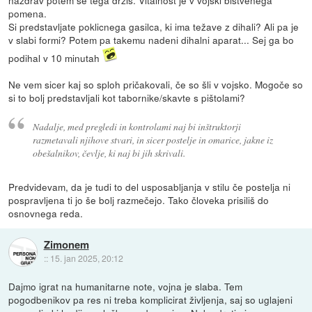
nazdrav potem se tega držiš. Vitalnost je v vojski bistvenega
pomena.
Si predstavljate poklicnega gasilca, ki ima težave z dihali? Ali pa je
v slabi formi? Potem pa takemu nadeni dihalni aparat... Sej ga bo
podihal v 10 minutah
Ne vem sicer kaj so sploh pričakovali, če so šli v vojsko. Mogoče so
si to bolj predstavljali kot tabornike/skavte s pištolami?
Nadalje, med pregledi in kontrolami naj bi inštruktorji
razmetavali njihove stvari, in sicer postelje in omarice, jakne iz
obešalnikov, čevlje, ki naj bi jih skrivali.
Predvidevam, da je tudi to del usposabljanja v stilu če postelja ni
pospravljena ti jo še bolj razmečejo. Tako človeka prisiliš do
osnovnega reda.
Zimonem
::
15. jan 2025, 20:12
Dajmo igrat na humanitarne note, vojna je slaba. Tem
pogodbenikov pa res ni treba komplicirat življenja, saj so uglajeni