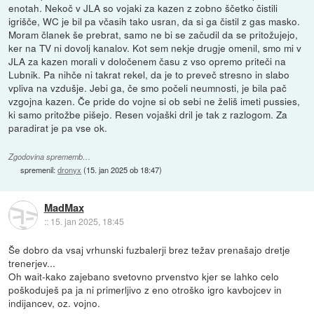
enotah. Nekoč v JLA so vojaki za kazen z zobno ščetko čistili
igrišče, WC je bil pa včasih tako usran, da si ga čistil z gas masko.
Moram članek še prebrat, samo ne bi se začudil da se pritožujejo,
ker na TV ni dovolj kanalov. Kot sem nekje drugje omenil, smo mi v
JLA za kazen morali v določenem času z vso opremo priteči na
Lubnik. Pa nihče ni takrat rekel, da je to preveč stresno in slabo
vpliva na vzdušje. Jebi ga, če smo počeli neumnosti, je bila pač
vzgojna kazen. Če pride do vojne si ob sebi ne želiš imeti pussies,
ki samo pritožbe pišejo. Resen vojaški dril je tak z razlogom. Za
paradirat je pa vse ok.
Zgodovina sprememb…
spremenil:
dronyx
(
15. jan 2025 ob 18:47
)
MadMax
::
15. jan 2025, 18:45
Še dobro da vsaj vrhunski fuzbalerji brez težav prenašajo dretje
trenerjev...
Oh wait-kako zajebano svetovno prvenstvo kjer se lahko celo
poškoduješ pa ja ni primerljivo z eno otroško igro kavbojcev in
indijancev, oz. vojno.