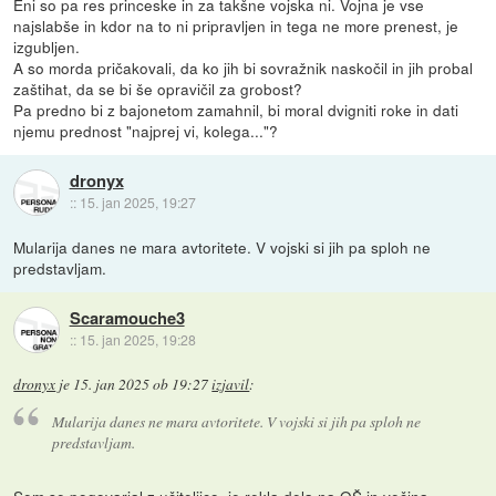
Eni so pa res princeske in za takšne vojska ni. Vojna je vse
najslabše in kdor na to ni pripravljen in tega ne more prenest, je
izgubljen.
A so morda pričakovali, da ko jih bi sovražnik naskočil in jih probal
zaštihat, da se bi še opravičil za grobost?
Pa predno bi z bajonetom zamahnil, bi moral dvigniti roke in dati
njemu prednost "najprej vi, kolega..."?
dronyx
::
15. jan 2025, 19:27
Mularija danes ne mara avtoritete. V vojski si jih pa sploh ne
predstavljam.
Scaramouche3
::
15. jan 2025, 19:28
dronyx
je
15. jan 2025 ob 19:27
izjavil
:
Mularija danes ne mara avtoritete. V vojski si jih pa sploh ne
predstavljam.
Sem se pogovarjal z učiteljico, je rekla dela na OŠ in večina