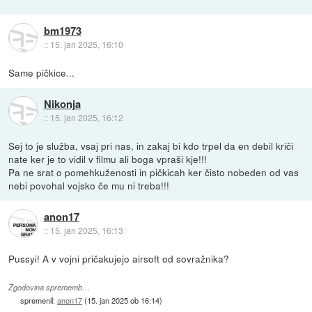
bm1973
::
15. jan 2025, 16:10
Same pičkice...
Nikonja
::
15. jan 2025, 16:12
Sej to je služba, vsaj pri nas, in zakaj bi kdo trpel da en debil kriči
nate ker je to vidil v filmu ali boga vpraši kje!!!
Pa ne srat o pomehkuženosti in pičkicah ker čisto nobeden od vas
nebi povohal vojsko če mu ni treba!!!
anon17
::
15. jan 2025, 16:13
Pussyi! A v vojni pričakujejo airsoft od sovražnika?
Zgodovina sprememb…
spremenil:
anon17
(
15. jan 2025 ob 16:14
)