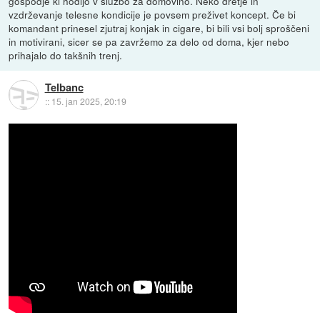
gospodje ki hodijo v službo za domovino. Neko dretje in
vzdrževanje telesne kondicije je povsem preživet koncept. Če bi
komandant prinesel zjutraj konjak in cigare, bi bili vsi bolj sproščeni
in motivirani, sicer se pa zavržemo za delo od doma, kjer nebo
prihajalo do takšnih trenj.
Telbanc
::
15. jan 2025, 20:19