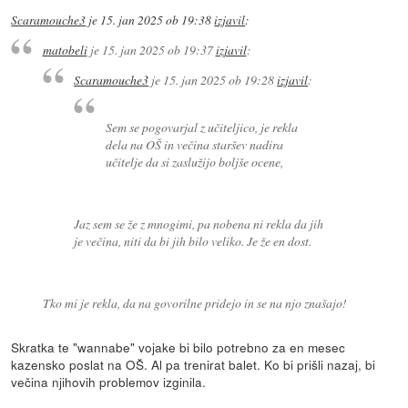
Scaramouche3
je
15. jan 2025 ob 19:38
izjavil
:
matobeli
je
15. jan 2025 ob 19:37
izjavil
:
Scaramouche3
je
15. jan 2025 ob 19:28
izjavil
:
Sem se pogovarjal z učiteljico, je rekla
dela na OŠ in večina staršev nadira
učitelje da si zaslužijo boljše ocene,
Jaz sem se že z mnogimi, pa nobena ni rekla da jih
je večina, niti da bi jih bilo veliko. Je že en dost.
Tko mi je rekla, da na govorilne pridejo in se na njo znašajo!
Skratka te "wannabe" vojake bi bilo potrebno za en mesec
kazensko poslat na OŠ. Al pa trenirat balet. Ko bi prišli nazaj, bi
večina njihovih problemov izginila.