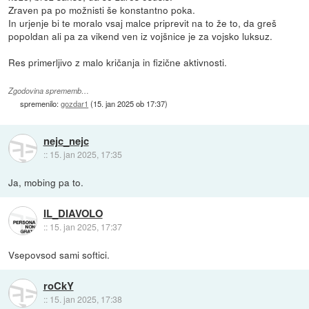
Zraven pa po možnisti še konstantno poka.
In urjenje bi te moralo vsaj malce priprevit na to že to, da greš
popoldan ali pa za vikend ven iz vojšnice je za vojsko luksuz.
Res primerljivo z malo kričanja in fizične aktivnosti.
Zgodovina sprememb…
spremenilo:
gozdar1
(
15. jan 2025 ob 17:37
)
nejc_nejc
::
15. jan 2025, 17:35
Ja, mobing pa to.
IL_DIAVOLO
::
15. jan 2025, 17:37
Vsepovsod sami softici.
roCkY
::
15. jan 2025, 17:38