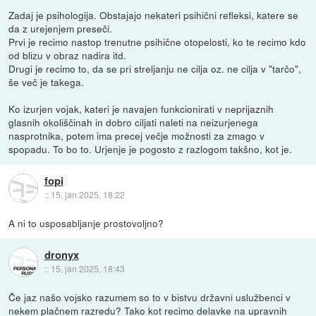
Zadaj je psihologija. Obstajajo nekateri psihični refleksi, katere se
da z urejenjem preseči.
Prvi je recimo nastop trenutne psihične otopelosti, ko te recimo kdo
od blizu v obraz nadira itd.
Drugi je recimo to, da se pri streljanju ne cilja oz. ne cilja v "tarčo",
še več je takega.
Ko izurjen vojak, kateri je navajen funkcionirati v neprijaznih
glasnih okoliščinah in dobro ciljati naleti na neizurjenega
nasprotnika, potem ima precej večje možnosti za zmago v
spopadu. To bo to. Urjenje je pogosto z razlogom takšno, kot je.
fopi
::
15. jan 2025, 18:22
A ni to usposabljanje prostovoljno?
dronyx
::
15. jan 2025, 18:43
Če jaz našo vojsko razumem so to v bistvu državni uslužbenci v
nekem plačnem razredu? Tako kot recimo delavke na upravnih