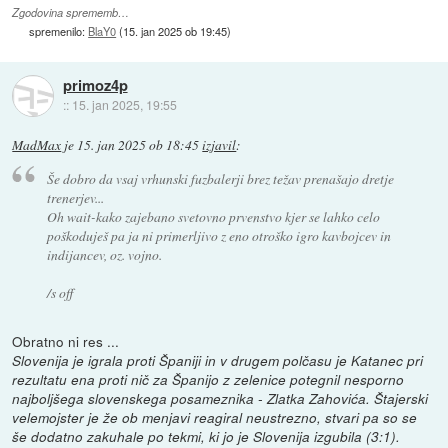
Zgodovina sprememb…
spremenilo:
BlaY0
(
15. jan 2025 ob 19:45
)
primoz4p
::
15. jan 2025, 19:55
MadMax
je
15. jan 2025 ob 18:45
izjavil
:
Še dobro da vsaj vrhunski fuzbalerji brez težav prenašajo dretje
trenerjev...
Oh wait-kako zajebano svetovno prvenstvo kjer se lahko celo
poškoduješ pa ja ni primerljivo z eno otroško igro kavbojcev in
indijancev, oz. vojno.
/s off
Obratno ni res ...
Slovenija je igrala proti Španiji in v drugem polčasu je Katanec pri
rezultatu ena proti nič za Španijo z zelenice potegnil nesporno
najboljšega slovenskega posameznika - Zlatka Zahovića. Štajerski
velemojster je že ob menjavi reagiral neustrezno, stvari pa so se
še dodatno zakuhale po tekmi, ki jo je Slovenija izgubila (3:1).