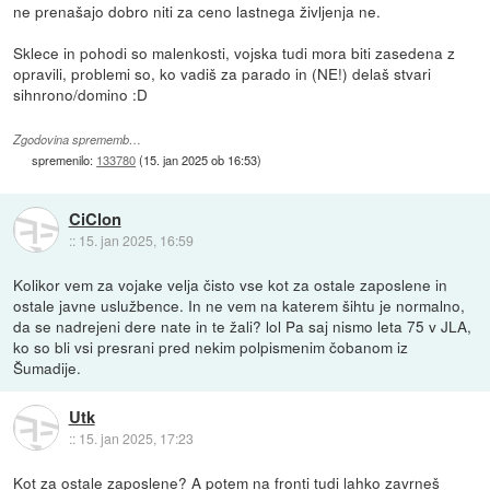
ne prenašajo dobro niti za ceno lastnega življenja ne.
Sklece in pohodi so malenkosti, vojska tudi mora biti zasedena z
opravili, problemi so, ko vadiš za parado in (NE!) delaš stvari
sihnrono/domino :D
Zgodovina sprememb…
spremenilo:
133780
(
15. jan 2025 ob 16:53
)
CiClon
::
15. jan 2025, 16:59
Kolikor vem za vojake velja čisto vse kot za ostale zaposlene in
ostale javne uslužbence. In ne vem na katerem šihtu je normalno,
da se nadrejeni dere nate in te žali? lol Pa saj nismo leta 75 v JLA,
ko so bli vsi presrani pred nekim polpismenim čobanom iz
Šumadije.
Utk
::
15. jan 2025, 17:23
Kot za ostale zaposlene? A potem na fronti tudi lahko zavrneš