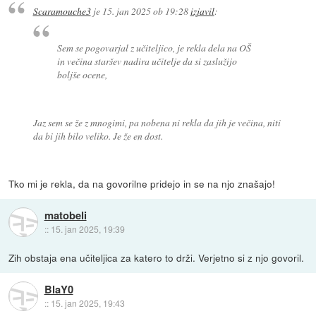
Scaramouche3
je
15. jan 2025 ob 19:28
izjavil
:
Sem se pogovarjal z učiteljico, je rekla dela na OŠ
in večina staršev nadira učitelje da si zaslužijo
boljše ocene,
Jaz sem se že z mnogimi, pa nobena ni rekla da jih je večina, niti
da bi jih bilo veliko. Je že en dost.
Tko mi je rekla, da na govorilne pridejo in se na njo znašajo!
matobeli
::
15. jan 2025, 19:39
Zih obstaja ena učiteljica za katero to drži. Verjetno si z njo govoril.
BlaY0
::
15. jan 2025, 19:43