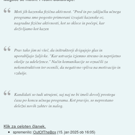
Moti jih kazenska fizična aktivnost. "Pred in po zaključku učnega
programa smo pogosto primorani izvajati kazenske oz.
nagradne fizične aktivnosti, kot so sklece in počepi, kar
doživljamo kot kazen
Prav tako jim ni všeč, da inštruktorji dvigujejo glas in
uporabljajo žaljivke. "Kar ustvarja izjemno stresno in neprijetno
okolje za udeležence." Način komunikacije so označili za
nekonstruktiven ter ocenili, da negativno vpliva na motivacijo in
vzdušje.
Kandidati so tudi utrujeni, saj naj ne bi imeli dovolj prostega
časa po koncu učnega programa. Kot pravijo, so neprestano
deležni novih zahtev in nalog.
Klik za celoten članek.
spremenilo:
OutOfTheBox
(
15. jan 2025 ob 16:05
)