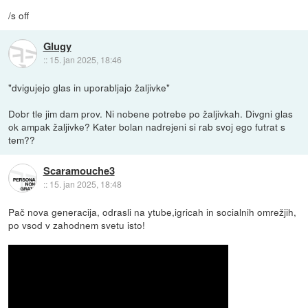
/s off
Glugy
::
15. jan 2025, 18:46
"dvigujejo glas in uporabljajo žaljivke"
Dobr tle jim dam prov. Ni nobene potrebe po žaljivkah. Divgni glas
ok ampak žaljivke? Kater bolan nadrejeni si rab svoj ego futrat s
tem??
Scaramouche3
::
15. jan 2025, 18:48
Pač nova generacija, odrasli na ytube,igricah in socialnih omrežjih,
po vsod v zahodnem svetu isto!