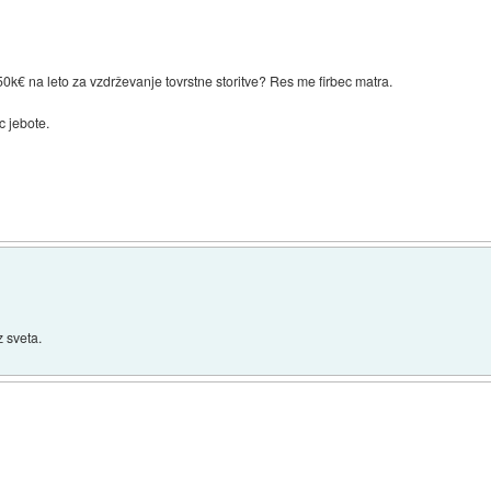
50k€ na leto za vzdrževanje tovrstne storitve? Res me firbec matra.
c jebote.
z sveta.