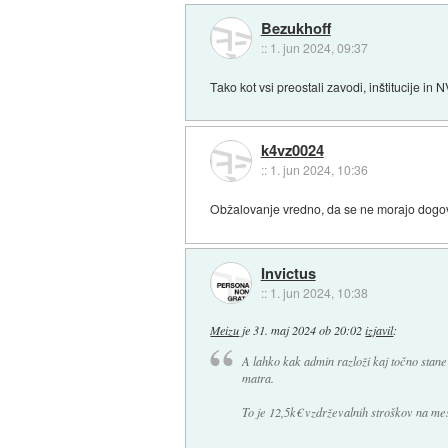
Bezukhoff
::
1. jun 2024, 09:37
Tako kot vsi preostali zavodi, inštitucije in
k4vz0024
::
1. jun 2024, 10:36
Obžalovanje vredno, da se ne morajo dogovo
Invictus
::
1. jun 2024, 10:38
Meizu
je
31. maj 2024 ob 20:02
izjavil
:
A lahko kak admin razloži kaj točno stane
matra.
To je 12,5k€ vzdrževalnih stroškov na me