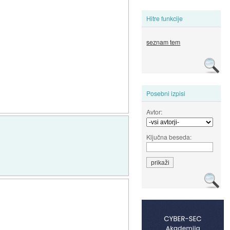
Hitre funkcije
seznam tem
Posebni izpisi
Avtor:
Ključna beseda: