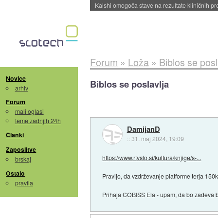
Sandisk že prodal več kot polovico SSD-jev za 
Forum
»
Loža
»
Biblos se posl
Novice
Biblos se poslavlja
arhiv
Forum
mali oglasi
teme zadnjih 24h
DamijanD
Članki
::
31. maj 2024, 19:09
Zaposlitve
https://www.rtvslo.si/kultura/knjige/s-...
brskaj
Ostalo
Pravijo, da vzdrževanje platforme terja 150k
pravila
Prihaja COBISS Ela - upam, da bo zadeva b