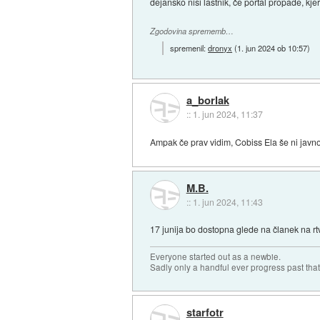
dejansko nisi lastnik, če portal propade, kje
Zgodovina sprememb…
spremenil:
dronyx
(
1. jun 2024 ob 10:57
)
a_borlak
::
1. jun 2024, 11:37
Ampak če prav vidim, Cobiss Ela še ni jav
M.B.
::
1. jun 2024, 11:43
17 junija bo dostopna glede na članek na rt
Everyone started out as a newbie.
Sadly only a handful ever progress past that
starfotr