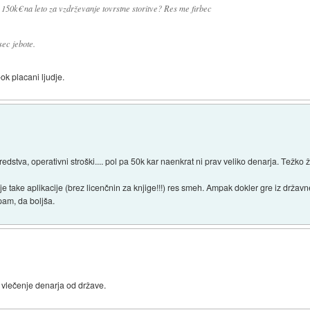
 150k€ na leto za vzdrževanje tovrstne storitve? Res me firbec
sec jebote.
-ok placani ljudje.
edstva, operativni stroški.... pol pa 50k kar naenkrat ni prav veliko denarja. Težko
je take aplikacije (brez licenčnin za knjige!!!) res smeh. Ampak dokler gre iz držav
upam, da boljša.
a vlečenje denarja od države.