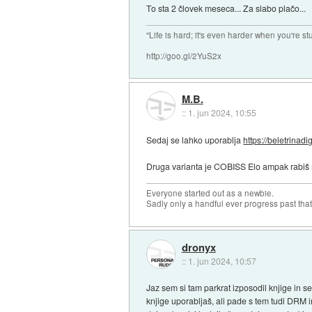
To sta 2 človek meseca... Za slabo plačo...
"Life is hard; it's even harder when you're st
http://goo.gl/2YuS2x
M.B.
::
1. jun 2024, 10:55
Sedaj se lahko uporablja
https://beletrinadi
Druga varianta je COBISS Elo ampak rabiš n
Everyone started out as a newbie.
Sadly only a handful ever progress past that
dronyx
::
1. jun 2024, 10:57
Jaz sem si tam parkrat izposodil knjige in s
knjige uporabljaš, ali pade s tem tudi DRM i