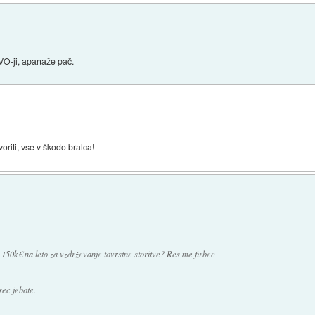
 NVO-ji, apanaže pač.
riti, vse v škodo bralca!
 150k€ na leto za vzdrževanje tovrstne storitve? Res me firbec
sec jebote.