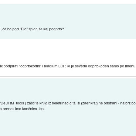
l, če bo pod "Elo" sploh še kaj podprto?
nik podpirati "odprtokodni" Readium LCP. Ki je seveda odprtokoden samo po imenu
M/DeDRM_tools
) zaščite knjig iz beletrinadigital.si (zaenkrat) ne odstrani - najbrž bo
a prenos ima končnico .lcpl.