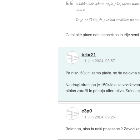
A lahko kak admin razloži kaj točno stane
matra.
To je 12,5k€ vzdrževalnih stroškov na me
Ce bi bile place edin strosek so to trije semi
brbr21
::
1. jun 2024, 08:57
Pa niso! 50k ni samo plača, so še delovna sr
Na drugi strani pa je 150k/leto za vzdrževan
biblos zaružil in prihaja alternativa. Srčno 
c3p0
::
1. jun 2024, 09:25
Beletrina, niso to neki prisesanci? Zavod z