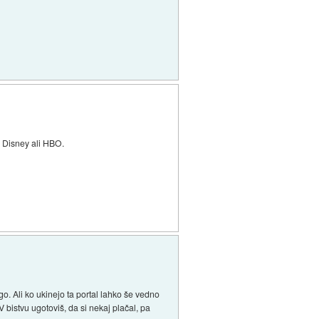
x, Disney ali HBO.
go. Ali ko ukinejo ta portal lahko še vedno
 bistvu ugotoviš, da si nekaj plačal, pa