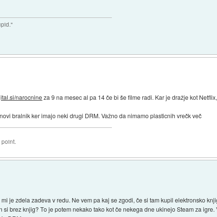
upid."
gital.si/narocnine
za 9 na mesec al pa 14 če bi še filme radi. Kar je dražje kot Netfli
ovi bralnik ker imajo neki drugi DRM. Važno da nimamo plasticnih vrečk več
 point.
e mi je zdela zadeva v redu. Ne vem pa kaj se zgodi, če si tam kupil elektronsko knji
n si brez knjig? To je potem nekako tako kot če nekega dne ukinejo Steam za igre. V