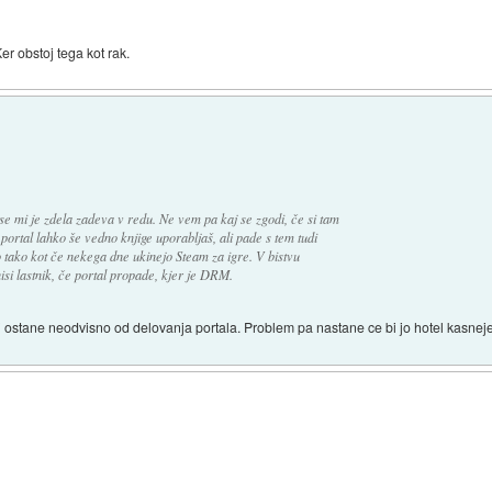
er obstoj tega kot rak.
 se mi je zdela zadeva v redu. Ne vem pa kaj se zgodi, če si tam
 portal lahko še vedno knjige uporabljaš, ali pade s tem tudi
 tako kot če nekega dne ukinejo Steam za igre. V bistvu
nisi lastnik, če portal propade, kjer je DRM.
) ti ostane neodvisno od delovanja portala. Problem pa nastane ce bi jo hotel kasneje