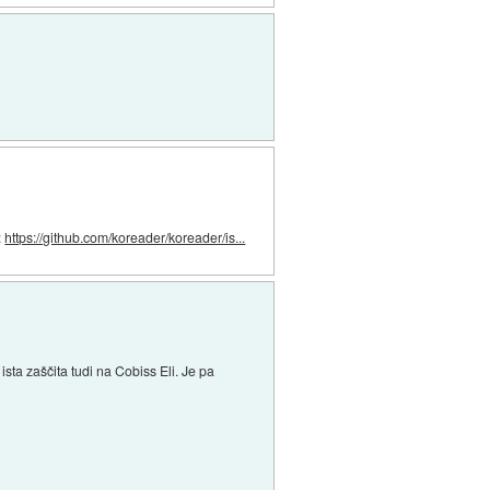
:
https://github.com/koreader/koreader/is...
 ista zaščita tudi na Cobiss Eli. Je pa