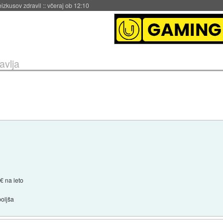
naslednji dve leti
::
včeraj ob 11:37
avlja
€ na leto
oljša