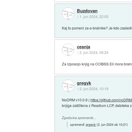
Buzdovan
::
1. jun 2024, 22:05
Kaj to pomeni za e-bralnike? Je kdo zasledi
cesnja
::
2. jun 2024, 09:24
Za izposojo knjig na COBISS Eli mora bral
gregyk
::
2. jun 2024, 10:19
NoDRM v10.0.9 (
https://github.com/noDR
knjiga zaščitena z Readium LCP, datoteka z
Zgodovina sprememb…
spremenil:
gregyk
(
2. jun 2024 ob 10:21
)