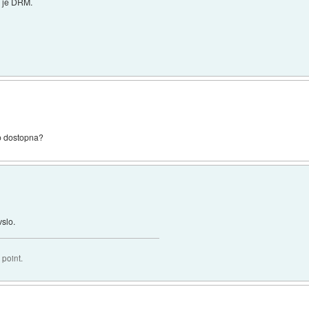
r je DRM.
no dostopna?
vslo.
 point.