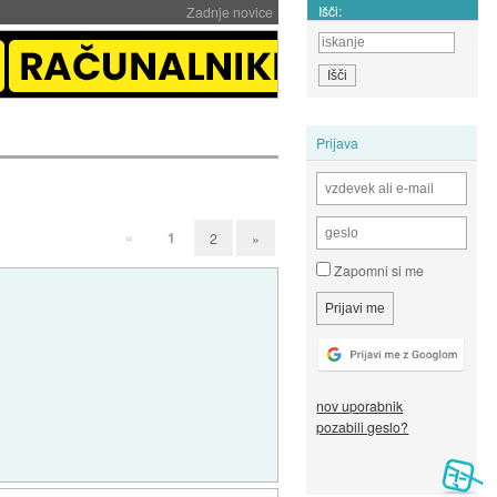
Išči:
Zadnje novice
Prijava
«
1
2
»
Zapomni si me
nov uporabnik
pozabili geslo?