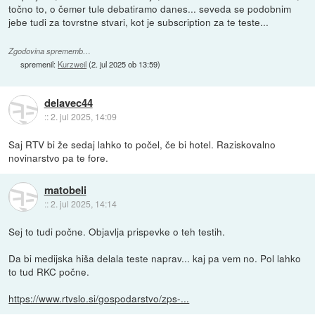
točno to, o čemer tule debatiramo danes... seveda se podobnim
jebe tudi za tovrstne stvari, kot je subscription za te teste...
Zgodovina sprememb…
spremenil:
Kurzweil
(
2. jul 2025 ob 13:59
)
delavec44
::
2. jul 2025, 14:09
Saj RTV bi že sedaj lahko to počel, če bi hotel. Raziskovalno
novinarstvo pa te fore.
matobeli
::
2. jul 2025, 14:14
Sej to tudi počne. Objavlja prispevke o teh testih.
Da bi medijska hiša delala teste naprav... kaj pa vem no. Pol lahko
to tud RKC počne.
https://www.rtvslo.si/gospodarstvo/zps-...