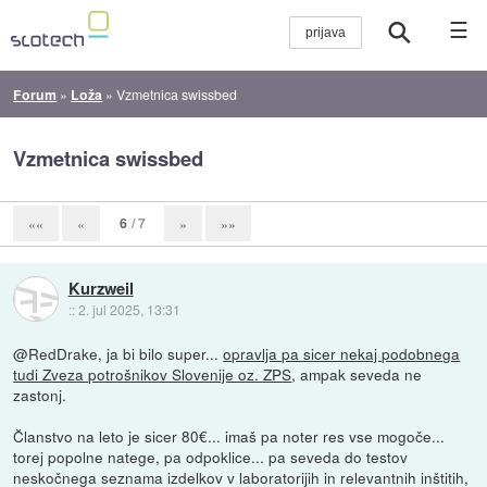
☰
Forum
»
Loža
»
Vzmetnica swissbed
Vzmetnica swissbed
6
/ 7
««
«
»
»»
Kurzweil
::
2. jul 2025, 13:31
@RedDrake, ja bi bilo super...
opravlja pa sicer nekaj podobnega
tudi Zveza potrošnikov Slovenije oz. ZPS
, ampak seveda ne
zastonj.
Članstvo na leto je sicer 80€... imaš pa noter res vse mogoče...
torej popolne natege, pa odpoklice... pa seveda do testov
neskočnega seznama izdelkov v laboratorijih in relevantnih inštitih,