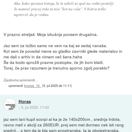
Aka. kako spoznaš tistega, ki še nikoli ni spal na vodni postelji.
Je namreč precej trda in nisi "kot na valu". V bistvu težko
ugotoviš, da je vodna.
V prazno streljaš. Moja izkušnja povsem drugačna.
Jaz sem za tožbo samo ne vem na kaj se sedaj nanaša.
Kot sem že povedal mene so gladko zavrniki glede materialov in
me dali v arhiv in da nimam več šans.haha
Še da bodo sprožili pravne postopke, če jih bom blatil.
Torej, če prav razumem je trenutno sporno zgolj poreklo?
Zgodovina sprememb…
spremenil:
kronos_10_
(
5. jul 2025 ob 11:11
)
Horas
::
5. jul 2025, 17:43
jaz sem lani kupil scorpi al ka je že 140x200cm , srednja trdota.
ravno meli v akciji za 260EUR. prej sem mel dormeo nek isti rang
srednji... s tem da je bla sam enostranska. ta je obojestranska.