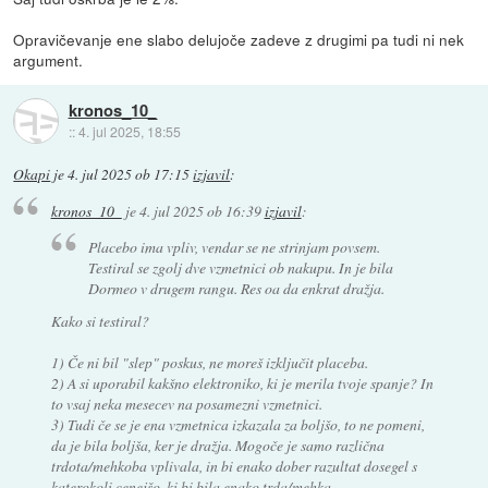
Opravičevanje ene slabo delujoče zadeve z drugimi pa tudi ni nek
argument.
kronos_10_
::
4. jul 2025, 18:55
Okapi
je
4. jul 2025 ob 17:15
izjavil
:
kronos_10_
je
4. jul 2025 ob 16:39
izjavil
:
Placebo ima vpliv, vendar se ne strinjam povsem.
Testiral se zgolj dve vzmetnici ob nakupu. In je bila
Dormeo v drugem rangu. Res oa da enkrat dražja.
Kako si testiral?
1) Če ni bil "slep" poskus, ne moreš izključit placeba.
2) A si uporabil kakšno elektroniko, ki je merila tvoje spanje? In
to vsaj neka mesecev na posamezni vzmetnici.
3) Tudi če se je ena vzmetnica izkazala za boljšo, to ne pomeni,
da je bila boljša, ker je dražja. Mogoče je samo različna
trdota/mehkoba vplivala, in bi enako dober razultat dosegel s
katerokoli cenejšo, ki bi bila enako trda/mehka.