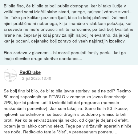
Bi bilo fino, če bi bilo to bolj public dostopno, ker bi tako ljudje v
veliki meri sami izločili slabe stvari, natege, najmanj zdrave stvari...
itn. Tako pa kolikor poznam ljudi, ki so to kdaj plačevali, žal med
njimi praktično ni nobenega, ki je finančno v slabšem položaju, ker
si seveda ne more privoščiti niti te naročnine, pa tudi bolj kvalitetne
hrane ne, čeprav je kdaj prav za njih najbolj relevantno, da je kaj
kar je poceni, dejansko bolj zdravo od vseh najdražjih izdelkov.
Fina zadeva v glavnem... bi morali ponujati family pack... kot ga
imajo številne druge storitve dandanes...
RedDrake
::
2. jul 2025, 13:40
Še bolj fino bi bilo, če bi to bila javna storitev, se ti ne zdi? Recimo
80 manj zaposlenih na RTVSLO v zameno za javno financiranje
ZPS, kjer bi potem tudi ti izsledki bili del programa (namesto
neskončnih ponovitev). Jaz sem takoj za. Samo tistih 80 fikusov,
njihovih sorodnikov in še tisoči drugih s podobno premiso bi bili
proti. Ker ko te enkrat zamenja nekdo, od čigar je dejanski efekt,
potem je to lahko domino efekt. Tega pa v državnih aparatih nihče
res noče. Redkokdo tam je "čist", v prenesenem pomenu ...