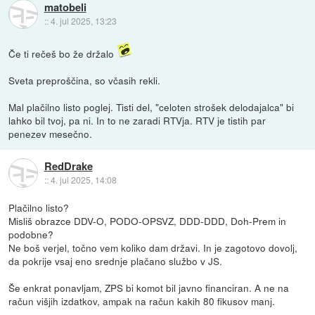
matobeli
::
4. jul 2025, 13:23
Če ti rečeš bo že držalo
Sveta preproščina, so včasih rekli.
Mal plačilno listo poglej. Tisti del, "celoten strošek delodajalca" bi
lahko bil tvoj, pa ni. In to ne zaradi RTVja. RTV je tistih par
penezev mesečno.
RedDrake
::
4. jul 2025, 14:08
Plačilno listo?
Misliš obrazce DDV-O, PODO-OPSVZ, DDD-DDD, Doh-Prem in
podobne?
Ne boš verjel, točno vem koliko dam državi. In je zagotovo dovolj,
da pokrije vsaj eno srednje plačano službo v JS.
Še enkrat ponavljam, ZPS bi komot bil javno financiran. A ne na
račun višjih izdatkov, ampak na račun kakih 80 fikusov manj.