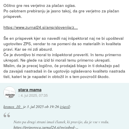
Očitno gre res verjetno za plačan oglas.
Po celotnem prebiranju je jasno takoj, da gre verjetno za plačan
prispevek.
https://www.zurnal24.si/amp/slovenija/z...
Še en prispevek kjer so navedli naj inšpektorat naj ne bi upošteval
ugotovitev ZPS, vendar to ne pomeni da so materialih in kvaliteta
pravi. Kar se mi zdi absurd.
Če je dvomljivo bi moral to inšpektorat preveriti. In temu primerno
ukrepati. Ne glede na izid bi morali temu primerno ukrepati.
Mislim, da je precej logično, če prodajaš blago in ti dokažejo pač
da zavajaš nastradaš in če ugotovijo oglaševano kvaliteto nastrada
tisti, kateri te je napadel in obtožil in s tem povzročil škodo.
stara mama
::
4. jul 2025, 07:35
kronos_10_
je
3. jul 2025 ob 19:26
izjavil
:
Nato pa drugi strani imaš članek, ki pravijo, da je vse v redu.
https://priporoca.zurnal24.si/swissbed-...