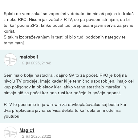
Sploh ne vem zakaj se zapenjaš v debato, če nimaš pojma in trolaš
z neko RKC. Nisem jaz začel z RTV, se pa povsem strinjam, da bi
to, kar počne ZPS, lahko počel tudi preplačani javni servis za javno
korist.
S takim izobraževanjem in testi bi bilo tudi podobnih nategov te
teme manj.
matobeli
::
2. jul 2025, 21:42
Sem malo bolje naštudiral, dajmo SV to za počet, RKC je bolj na
nivoju TV prodaje. Imajo kader ki je tehnično usposobljen, imajo cel
kup poligonov in objektov kjer lahko varno stestirajo marsikaj in
nimajo nič za počet ker nas rusi kar nočejo in nočejo napast.
RTV to posname in je win-win za davkoplačevalce saj bosta kar
dva preplačana javna servisa delala to kar dela en model na
youtubu.
Magic1
::
2. jul 2025, 23:22