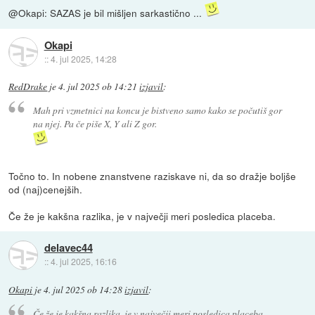
@Okapi: SAZAS je bil mišljen sarkastično ...
Okapi
::
4. jul 2025, 14:28
RedDrake
je
4. jul 2025 ob 14:21
izjavil
:
Mah pri vzmetnici na koncu je bistveno samo kako se počutiš gor
na njej. Pa če piše X, Y ali Z gor.
Točno to. In nobene znanstvene raziskave ni, da so dražje boljše
od (naj)cenejših.
Če že je kakšna razlika, je v največji meri posledica placeba.
delavec44
::
4. jul 2025, 16:16
Okapi
je
4. jul 2025 ob 14:28
izjavil
:
Če že je kakšna razlika, je v največji meri posledica placeba.