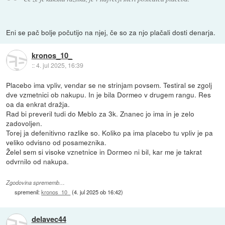
Eni se pač bolje počutijo na njej, če so za njo plačali dosti denarja.
kronos_10_
::
4. jul 2025, 16:39
Placebo ima vpliv, vendar se ne strinjam povsem. Testiral se zgolj
dve vzmetnici ob nakupu. In je bila Dormeo v drugem rangu. Res
oa da enkrat dražja.
Rad bi preveril tudi do Meblo za 3k. Znanec jo ima in je zelo
zadovoljen.
Torej ja defenitivno razlike so. Koliko pa ima placebo tu vpliv je pa
veliko odvisno od posameznika.
Želel sem si visoke vznetnice in Dormeo ni bil, kar me je takrat
odvrnilo od nakupa.
Zgodovina sprememb…
spremenil:
kronos_10_
(
4. jul 2025 ob 16:42
)
delavec44