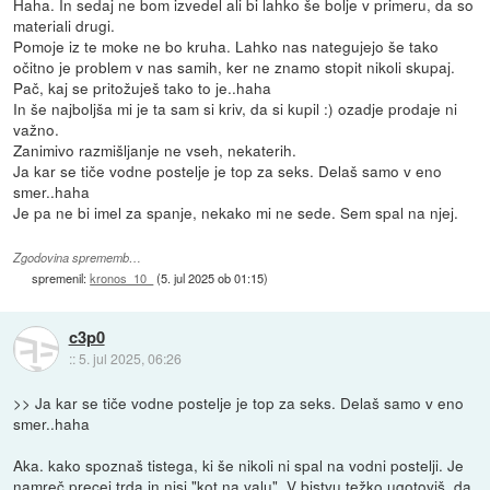
Haha. In sedaj ne bom izvedel ali bi lahko še bolje v primeru, da so
materiali drugi.
Pomoje iz te moke ne bo kruha. Lahko nas nategujejo še tako
očitno je problem v nas samih, ker ne znamo stopit nikoli skupaj.
Pač, kaj se pritožuješ tako to je..haha
In še najboljša mi je ta sam si kriv, da si kupil :) ozadje prodaje ni
važno.
Zanimivo razmišljanje ne vseh, nekaterih.
Ja kar se tiče vodne postelje je top za seks. Delaš samo v eno
smer..haha
Je pa ne bi imel za spanje, nekako mi ne sede. Sem spal na njej.
Zgodovina sprememb…
spremenil:
kronos_10_
(
5. jul 2025 ob 01:15
)
c3p0
::
5. jul 2025, 06:26
>> Ja kar se tiče vodne postelje je top za seks. Delaš samo v eno
smer..haha
Aka. kako spoznaš tistega, ki še nikoli ni spal na vodni postelji. Je
namreč precej trda in nisi "kot na valu". V bistvu težko ugotoviš, da