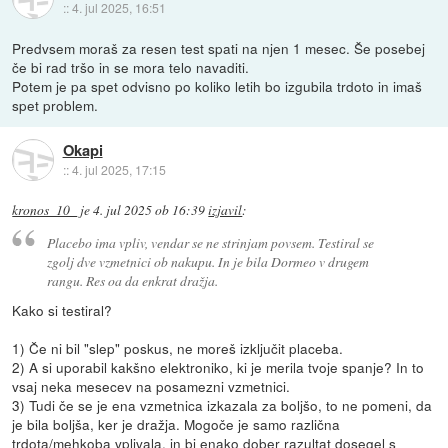
::
4. jul 2025, 16:51
Predvsem moraš za resen test spati na njen 1 mesec. Še posebej
če bi rad tršo in se mora telo navaditi.
Potem je pa spet odvisno po koliko letih bo izgubila trdoto in imaš
spet problem.
Okapi
::
4. jul 2025, 17:15
kronos_10_
je
4. jul 2025 ob 16:39
izjavil
:
Placebo ima vpliv, vendar se ne strinjam povsem. Testiral se
zgolj dve vzmetnici ob nakupu. In je bila Dormeo v drugem
rangu. Res oa da enkrat dražja.
Kako si testiral?
1) Če ni bil "slep" poskus, ne moreš izključit placeba.
2) A si uporabil kakšno elektroniko, ki je merila tvoje spanje? In to
vsaj neka mesecev na posamezni vzmetnici.
3) Tudi če se je ena vzmetnica izkazala za boljšo, to ne pomeni, da
je bila boljša, ker je dražja. Mogoče je samo različna
trdota/mehkoba vplivala, in bi enako dober razultat dosegel s