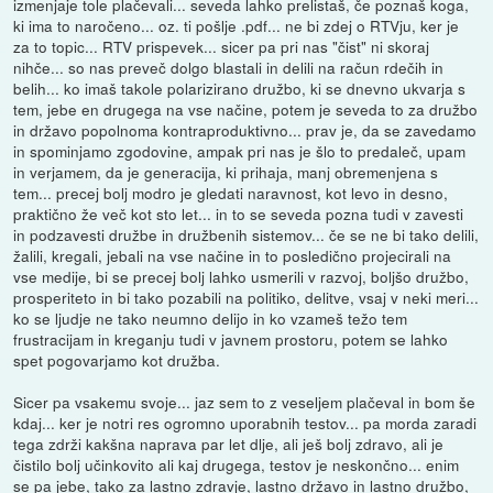
izmenjaje tole plačevali... seveda lahko prelistaš, če poznaš koga,
ki ima to naročeno... oz. ti pošlje .pdf... ne bi zdej o RTVju, ker je
za to topic... RTV prispevek... sicer pa pri nas "čist" ni skoraj
nihče... so nas preveč dolgo blastali in delili na račun rdečih in
belih... ko imaš takole polarizirano družbo, ki se dnevno ukvarja s
tem, jebe en drugega na vse načine, potem je seveda to za družbo
in državo popolnoma kontraproduktivno... prav je, da se zavedamo
in spominjamo zgodovine, ampak pri nas je šlo to predaleč, upam
in verjamem, da je generacija, ki prihaja, manj obremenjena s
tem... precej bolj modro je gledati naravnost, kot levo in desno,
praktično že več kot sto let... in to se seveda pozna tudi v zavesti
in podzavesti družbe in družbenih sistemov... če se ne bi tako delili,
žalili, kregali, jebali na vse načine in to posledično projecirali na
vse medije, bi se precej bolj lahko usmerili v razvoj, boljšo družbo,
prosperiteto in bi tako pozabili na politiko, delitve, vsaj v neki meri...
ko se ljudje ne tako neumno delijo in ko vzameš težo tem
frustracijam in kreganju tudi v javnem prostoru, potem se lahko
spet pogovarjamo kot družba.
Sicer pa vsakemu svoje... jaz sem to z veseljem plačeval in bom še
kdaj... ker je notri res ogromno uporabnih testov... pa morda zaradi
tega zdrži kakšna naprava par let dlje, ali ješ bolj zdravo, ali je
čistilo bolj učinkovito ali kaj drugega, testov je neskončno... enim
se pa jebe, tako za lastno zdravje, lastno državo in lastno družbo,