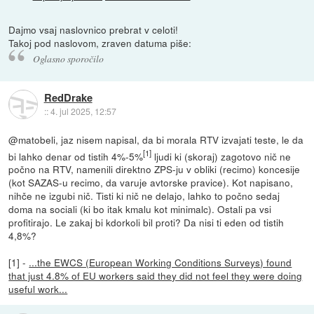
Dajmo vsaj naslovnico prebrat v celoti!
Takoj pod naslovom, zraven datuma piše:
Oglasno sporočilo
RedDrake
::
4. jul 2025, 12:57
@matobeli, jaz nisem napisal, da bi morala RTV izvajati teste, le da
[1]
bi lahko denar od tistih 4%-5%
ljudi ki (skoraj) zagotovo nič ne
počno na RTV, namenili direktno ZPS-ju v obliki (recimo) koncesije
(kot SAZAS-u recimo, da varuje avtorske pravice). Kot napisano,
nihče ne izgubi nič. Tisti ki nič ne delajo, lahko to počno sedaj
doma na sociali (ki bo itak kmalu kot minimalc). Ostali pa vsi
profitirajo. Le zakaj bi kdorkoli bil proti? Da nisi ti eden od tistih
4,8%?
[1] -
...the EWCS (European Working Conditions Surveys) found
that just 4.8% of EU workers said they did not feel they were doing
useful work...