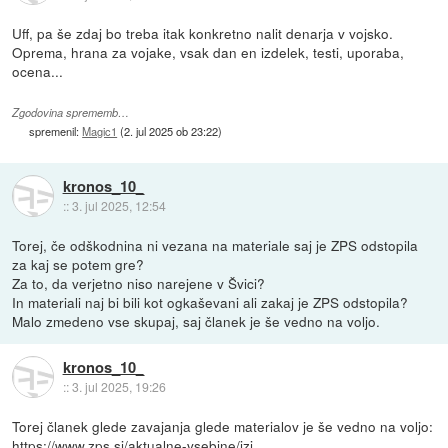
Uff, pa še zdaj bo treba itak konkretno nalit denarja v vojsko.
Oprema, hrana za vojake, vsak dan en izdelek, testi, uporaba,
ocena...
Zgodovina sprememb…
spremenil:
Magic1
(
2. jul 2025 ob 23:22
)
kronos_10_
::
3. jul 2025, 12:54
Torej, če odškodnina ni vezana na materiale saj je ZPS odstopila
za kaj se potem gre?
Za to, da verjetno niso narejene v Švici?
In materiali naj bi bili kot ogkaševani ali zakaj je ZPS odstopila?
Malo zmedeno vse skupaj, saj članek je še vedno na voljo.
kronos_10_
::
3. jul 2025, 19:26
Torej članek glede zavajanja glede materialov je še vedno na voljo:
https://www.zps.si/aktualne-vsebine/izj...