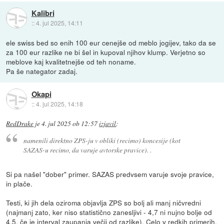
Kalibri
::
4. jul 2025, 14:11
ele swiss bed so enih 100 eur cenejše od meblo jogijev, tako da se
za 100 eur razlike ne bi šel in kupoval njihov klump. Verjetno so
meblove kaj kvalitetnejše od teh noname.
Pa še nategator zadaj.
Okapi
::
4. jul 2025, 14:18
RedDrake
je
4. jul 2025 ob 12:57
izjavil
:
namenili direktno ZPS-ju v obliki (recimo) koncesije (kot
SAZAS-u recimo, da varuje avtorske pravice). .
Si pa našel "dober" primer. SAZAS predvsem varuje svoje pravice,
in plače.
Testi, ki jih dela oziroma objavlja ZPS so bolj ali manj ničvredni
(najmanj zato, ker niso statistično zanesljivi - 4,7 ni nujno bolje od
4,5, če je interval zaupanja večji od razlike). Celo v redkih primerih,