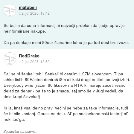
matobeli
::
2. jul 2025, 13:42
Se bojim da cena informacij ni največji problem da ljudje opravijo
neinformirane nakupe.
Da pa šenkajo meni 80eur članarine letno je pa tud dost brezveze.
RedDrake
::
2. jul 2025, 13:53
Saj ne bi šenkali tebi. Šenkali bi ostalim 1,97M slovencem. Ti pa
lahko tistih 80E/letno doniraš i8m ali kaki drugi entiteti po tvoji izbiri.
Everybody wins (razen 80 fikusov na RTV, ki morajo začeti resno
delati za denar - pa še to je zmaga, saj smo še v Jugi vedeli, da
delo krepi človeka!).
In ja, imaš vsaj delno prav. Večini se hebe za take informacije, tudi
če bi bile zastonj. Gauss na delu. Al' pa socioekonomski faktorji al'
neki tac'ga.
Zgodovina sprememb…