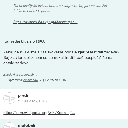
Da bi medijska hiša delala teste naprav... kaj pa vem no. Pol
lahko to tud RKC počne.
https://www.rtvslo.si/gospodarstvo/zps-...
Kaj sedaj bluziš o RKC.
Zakaj ne bi TV imela raziskovalne oddaje kjer bi testirali zadeve?
Saj z avtomobilizmom so se nekaj trudili, pač posplošiš še na
ostale zadeve.
Zgodovina sprememb…
spremenil:
delavec44
(
2. jul 2025 ob 16:07
)
predi
::
2. jul 2025, 16:37
https://sl.m.wikipedia.org/wiki/Koda_(T...
matobeli