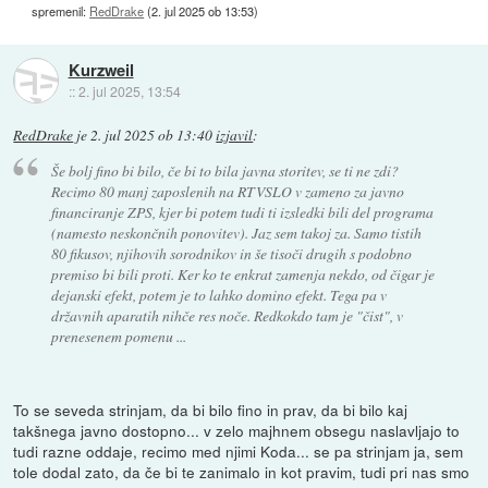
spremenil:
RedDrake
(
2. jul 2025 ob 13:53
)
Kurzweil
::
2. jul 2025, 13:54
RedDrake
je
2. jul 2025 ob 13:40
izjavil
:
Še bolj fino bi bilo, če bi to bila javna storitev, se ti ne zdi?
Recimo 80 manj zaposlenih na RTVSLO v zameno za javno
financiranje ZPS, kjer bi potem tudi ti izsledki bili del programa
(namesto neskončnih ponovitev). Jaz sem takoj za. Samo tistih
80 fikusov, njihovih sorodnikov in še tisoči drugih s podobno
premiso bi bili proti. Ker ko te enkrat zamenja nekdo, od čigar je
dejanski efekt, potem je to lahko domino efekt. Tega pa v
državnih aparatih nihče res noče. Redkokdo tam je "čist", v
prenesenem pomenu ...
To se seveda strinjam, da bi bilo fino in prav, da bi bilo kaj
takšnega javno dostopno... v zelo majhnem obsegu naslavljajo to
tudi razne oddaje, recimo med njimi Koda... se pa strinjam ja, sem
tole dodal zato, da če bi te zanimalo in kot pravim, tudi pri nas smo