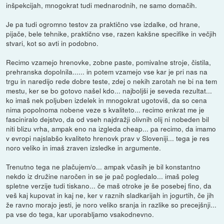
inšpekcijah, mnogokrat tudi mednarodnih, ne samo domačih.
Je pa tudi ogromno testov za praktično vse izdalke, od hrane,
pijače, bele tehnike, praktično vse, razen kakšne specifike in večjih
stvari, kot so avti in podobno.
Recimo vzamejo hrenovke, zobne paste, pomivalne stroje, čistila,
prehranska dopolnila...... in potem vzamejo vse kar je pri nas na
trgu in naredijo rede dobre teste, zdej o nekih zarotah ne bi na tem
mestu, ker se bo gotovo našel kdo... najboljši je seveda rezultat...
ko imaš nek poljuben izdelek in mnogokrat ugotoviš, da so cena
nima popolnoma nobene veze s kvaliteto... recimo enkrat me je
fasciniralo dejstvo, da od vseh najdražji olivnih olij ni nobeden bil
niti blizu vrha, ampak eno na izgleda cheap... pa recimo, da imamo
v evropi najslabšo kvaliteto hrenovk prav v Sloveniji... tega je res
noro veliko in imaš zraven izsledke in argumente.
Trenutno tega ne plačujem/o... ampak včasih je bil konstantno
nekdo iz družine naročen in se je pač pogledalo... imaš poleg
spletne verzije tudi tiskano... če maš otroke je še posebej fino, da
veš kaj kupovat in kaj ne, ker v raznih sladkarijah in jogurtih, če jih
že ravno morajo jesti, je noro veliko sranja in razlike so precejšnji...
pa vse do tega, kar uporabljamo vsakodnevno.