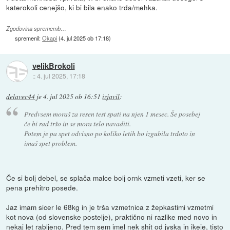
katerokoli cenejšo, ki bi bila enako trda/mehka.
Zgodovina sprememb…
spremenil:
Okapi
(
4. jul 2025 ob 17:18
)
velikBrokoli
::
4. jul 2025, 17:18
delavec44
je
4. jul 2025 ob 16:51
izjavil
:
Predvsem moraš za resen test spati na njen 1 mesec. Še posebej
če bi rad tršo in se mora telo navaditi.
Potem je pa spet odvisno po koliko letih bo izgubila trdoto in
imaš spet problem.
Če si bolj debel, se splača malce bolj ornk vzmeti vzeti, ker se
pena prehitro posede.
Jaz imam sicer le 68kg in je trša vzmetnica z žepkastimi vzmetmi
kot nova (od slovenske postelje), praktično ni razlike med novo in
nekaj let rabljeno. Pred tem sem imel nek shit od jyska in ikeje, tisto