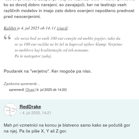
ko so dovolj dobro narejeni, so zavajajoči, ker ne testirajo vseh
različnih modelov in imajo zato dobro ocenjeni nepošteno prednost
pred neocenjenimi.
Kalibri
je
4. jul 2025 ob 14:11
izjavil
:
ele swiss bed so enih 100 eur cenejše od meblo jogijev, tako da
se za 100 eur razlike ne bi šel in kupoval njihov klump. Verjetno
so meblove kaj kvalitetnejše od teh noname.
Pa še nategator zadaj.
Poudarek na "verjetno". Ker mogoče pa niso.
Zgodovina sprememb…
spremenil:
Okapi
(
4. jul 2025 ob 14:20
)
RedDrake
::
4. jul 2025, 14:21
Mah pri vzmetnici na koncu je bistveno samo kako se počutiš gor
na njej. Pa če piše X, Y ali Z gor.