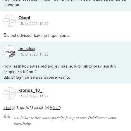
je vodna.
Okapi
::
5. jul 2025, 10:50
Čistost odvisno, kako je napolnjena.
mr_chai
::
5. jul 2025, 10:58
Kolk lastnikov swissbed jogijev nas je, ki bi bili pripravljeni iti v
skupinsko tožbo ?
Bilo bi fajn, če se nas nabere vsaj 5.
kronos_10_
::
5. jul 2025, 11:07
c3p0
je
5. jul 2025 ob 06:26
izjavil
:
>> Ja kar se tiče vodne postelje je top za seks. Delaš samo v eno
smer..haha