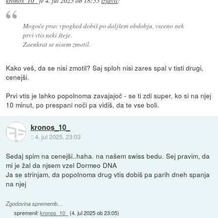
kronos_10_
je
4. jul 2025 ob 18:55
izjavil
:
Mogoče prav vpogked dobiš po daljšem obdobju, vseeno nek
prvi vtis neki šteje.
Zaenkrat se nisem zmotil.
Kako veš, da se nisi zmotil? Saj sploh nisi zares spal v tisti drugi,
cenejši.
Prvi vtis je lahko popolnoma zavajajoč - se ti zdi super, ko si na njej
10 minut, po prespani noči pa vidiš, da te vse boli.
kronos_10_
::
4. jul 2025, 23:03
Sedaj spim na cenejši..haha. na našem swiss bedu. Sej pravim, da
mi je žal da njsem vzel Dormeo DNA
Ja se strinjam, da popolnoma drug vtis dobiš pa parih dneh spanja
na njej
Zgodovina sprememb…
spremenil:
kronos_10_
(
4. jul 2025 ob 23:05
)