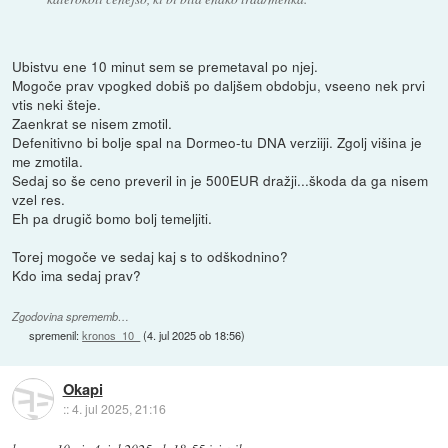
Ubistvu ene 10 minut sem se premetaval po njej.
Mogoče prav vpogked dobiš po daljšem obdobju, vseeno nek prvi
vtis neki šteje.
Zaenkrat se nisem zmotil.
Defenitivno bi bolje spal na Dormeo-tu DNA verziiji. Zgolj višina je
me zmotila.
Sedaj so še ceno preveril in je 500EUR dražji...škoda da ga nisem
vzel res.
Eh pa drugič bomo bolj temeljiti.
Torej mogoče ve sedaj kaj s to odškodnino?
Kdo ima sedaj prav?
Zgodovina sprememb…
spremenil:
kronos_10_
(
4. jul 2025 ob 18:56
)
Okapi
::
4. jul 2025, 21:16