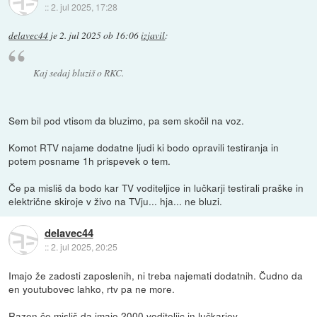
::
2. jul 2025, 17:28
delavec44
je
2. jul 2025 ob 16:06
izjavil
:
Kaj sedaj bluziš o RKC.
Sem bil pod vtisom da bluzimo, pa sem skočil na voz.
Komot RTV najame dodatne ljudi ki bodo opravili testiranja in
potem posname 1h prispevek o tem.
Če pa misliš da bodo kar TV voditeljice in lučkarji testirali praške in
električne skiroje v živo na TVju... hja... ne bluzi.
delavec44
::
2. jul 2025, 20:25
Imajo že zadosti zaposlenih, ni treba najemati dodatnih. Čudno da
en youtubovec lahko, rtv pa ne more.
Razen če misliš da imajo 2000 voditeljic in lučkarjev.