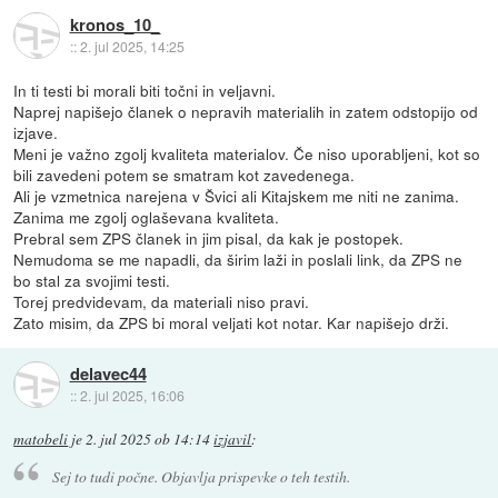
kronos_10_
::
2. jul 2025, 14:25
In ti testi bi morali biti točni in veljavni.
Naprej napišejo članek o nepravih materialih in zatem odstopijo od
izjave.
Meni je važno zgolj kvaliteta materialov. Če niso uporabljeni, kot so
bili zavedeni potem se smatram kot zavedenega.
Ali je vzmetnica narejena v Švici ali Kitajskem me niti ne zanima.
Zanima me zgolj oglaševana kvaliteta.
Prebral sem ZPS članek in jim pisal, da kak je postopek.
Nemudoma se me napadli, da širim laži in poslali link, da ZPS ne
bo stal za svojimi testi.
Torej predvidevam, da materiali niso pravi.
Zato misim, da ZPS bi moral veljati kot notar. Kar napišejo drži.
delavec44
::
2. jul 2025, 16:06
matobeli
je
2. jul 2025 ob 14:14
izjavil
:
Sej to tudi počne. Objavlja prispevke o teh testih.