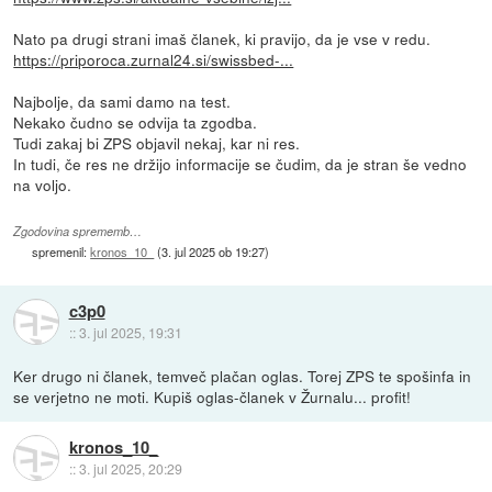
Nato pa drugi strani imaš članek, ki pravijo, da je vse v redu.
https://priporoca.zurnal24.si/swissbed-...
Najbolje, da sami damo na test.
Nekako čudno se odvija ta zgodba.
Tudi zakaj bi ZPS objavil nekaj, kar ni res.
In tudi, če res ne držijo informacije se čudim, da je stran še vedno
na voljo.
Zgodovina sprememb…
spremenil:
kronos_10_
(
3. jul 2025 ob 19:27
)
c3p0
::
3. jul 2025, 19:31
Ker drugo ni članek, temveč plačan oglas. Torej ZPS te spošinfa in
se verjetno ne moti. Kupiš oglas-članek v Žurnalu... profit!
kronos_10_
::
3. jul 2025, 20:29