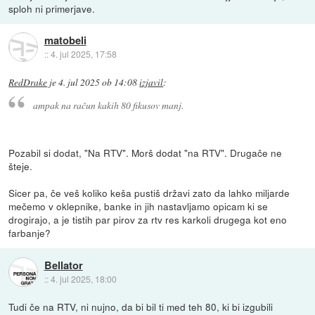
sploh ni primerjave.
matobeli
::
4. jul 2025, 17:58
RedDrake
je
4. jul 2025 ob 14:08
izjavil
:
ampak na račun kakih 80 fikusov manj.
Pozabil si dodat, "Na RTV". Morš dodat "na RTV". Drugače ne
šteje.
Sicer pa, če veš koliko keša pustiš državi zato da lahko miljarde
mečemo v oklepnike, banke in jih nastavljamo opicam ki se
drogirajo, a je tistih par pirov za rtv res karkoli drugega kot eno
farbanje?
Bellator
::
4. jul 2025, 18:00
Tudi če na RTV, ni nujno, da bi bil ti med teh 80, ki bi izgubili