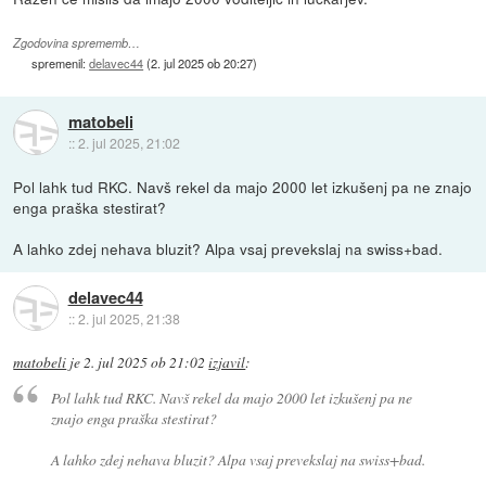
Zgodovina sprememb…
spremenil:
delavec44
(
2. jul 2025 ob 20:27
)
matobeli
::
2. jul 2025, 21:02
Pol lahk tud RKC. Navš rekel da majo 2000 let izkušenj pa ne znajo
enga praška stestirat?
A lahko zdej nehava bluzit? Alpa vsaj prevekslaj na swiss+bad.
delavec44
::
2. jul 2025, 21:38
matobeli
je
2. jul 2025 ob 21:02
izjavil
:
Pol lahk tud RKC. Navš rekel da majo 2000 let izkušenj pa ne
znajo enga praška stestirat?
A lahko zdej nehava bluzit? Alpa vsaj prevekslaj na swiss+bad.