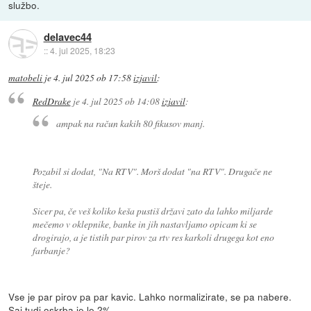
službo.
delavec44
::
4. jul 2025, 18:23
matobeli
je
4. jul 2025 ob 17:58
izjavil
:
RedDrake
je
4. jul 2025 ob 14:08
izjavil
:
ampak na račun kakih 80 fikusov manj.
Pozabil si dodat, "Na RTV". Morš dodat "na RTV". Drugače ne
šteje.
Sicer pa, če veš koliko keša pustiš državi zato da lahko miljarde
mečemo v oklepnike, banke in jih nastavljamo opicam ki se
drogirajo, a je tistih par pirov za rtv res karkoli drugega kot eno
farbanje?
Vse je par pirov pa par kavic. Lahko normalizirate, se pa nabere.
Saj tudi oskrba je le 2%.