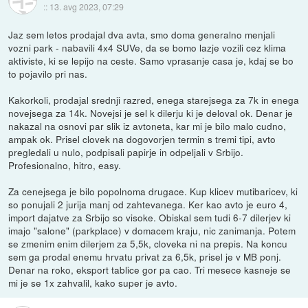
::
13. avg 2023, 07:29
Jaz sem letos prodajal dva avta, smo doma generalno menjali
vozni park - nabavili 4x4 SUVe, da se bomo lazje vozili cez klima
aktiviste, ki se lepijo na ceste. Samo vprasanje casa je, kdaj se bo
to pojavilo pri nas.
Kakorkoli, prodajal srednji razred, enega starejsega za 7k in enega
novejsega za 14k. Novejsi je sel k dilerju ki je deloval ok. Denar je
nakazal na osnovi par slik iz avtoneta, kar mi je bilo malo cudno,
ampak ok. Prisel clovek na dogovorjen termin s tremi tipi, avto
pregledali u nulo, podpisali papirje in odpeljali v Srbijo.
Profesionalno, hitro, easy.
Za cenejsega je bilo popolnoma drugace. Kup klicev mutibaricev, ki
so ponujali 2 jurija manj od zahtevanega. Ker kao avto je euro 4,
import dajatve za Srbijo so visoke. Obiskal sem tudi 6-7 dilerjev ki
imajo "salone" (parkplace) v domacem kraju, nic zanimanja. Potem
se zmenim enim dilerjem za 5,5k, cloveka ni na prepis. Na koncu
sem ga prodal enemu hrvatu privat za 6,5k, prisel je v MB ponj.
Denar na roko, eksport tablice gor pa cao. Tri mesece kasneje se
mi je se 1x zahvalil, kako super je avto.