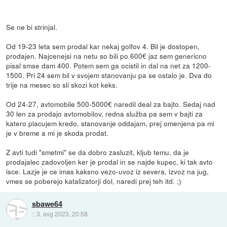
Se ne bi strinjal.
Od 19-23 leta sem prodal kar nekaj golfov 4. Bil je dostopen,
prodajen. Najcenejsi na netu so bili po 600€ jaz sem genericno
pisal smse dam 400. Potem sem ga ocistil in dal na net za 1200-
1500. Pri 24 sem bil v svojem stanovanju pa se ostalo je. Dva do
trije na mesec so sli skozi kot keks.
Od 24-27, avtomobile 500-5000€ naredil deal za bajto. Sedaj nad
30 len za prodajo avtomobilov, redna služba pa sem v bajti za
katero placujem kredo, stanovanje oddajam, prej omenjena pa mi
je v breme a mi je skoda prodat.
Z avti tudi "smetmi" se da dobro zasluzit, kljub temu, da je
prodajalec zadovoljen ker je prodal in se najde kupec, ki tak avto
isce. Lazje je ce imas kaksno vezo-uvoz iz severa, izvoz na jug,
vmes se poberejo katalizatorji dol, naredi prej teh itd. ;)
sbawe64
::
3. avg 2023, 20:58