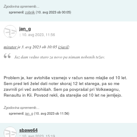
Zgodovina sprememb…
spremenil:
zobnik
(
10. avg 2023 ob 00:05
)
jan_g
::
10. avg 2023, 11:56
mirator
je
3. avg 2023 ob 10:05
izjavil
:
Jaz dam vedno staro za novo pa nimam nobenih težav.
Problem je, ker avtohiše vzamejo v račun samo mlajše od 10 let.
Sem pred leti želel dati noter skoraj 12 let starega, pa so me
zavrnili pri več avtohišah. Sem pa povprašal pri Volkswagnu,
Renaultu in Kii. Povsod rekli, da starejše od 10 let ne jemljejo.
Zgodovina sprememb…
spremenil:
jan_g
(
10. avg 2023 ob 11:56
)
sbawe64
::
10. avg 2023, 15:19