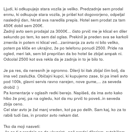
Ljudi, ki odkupujejo stara vozila je veliko. Predzadnje sem prodal
enmu, ki odkupuje stara vozila, je prišel kot dogovorjeno, odpeljal
naslednji dan, hkrati sva naredila prepis. Hotel sem prodat za tam
450€ dobil sem 200€.
Zadnji avto sem prodajal za 3000€... čisto prvič me je klical en diler
sekundo po tem, ko sem dal oglas. Prekinil je preden sva se karkoli
zmenila in potem ni klical več...zanimanja za avto ni bilo veliko,
potem pa kliče en ukrajinc, že po telefonu ponudi 2500. Pride na
ogled, meri lak, sem bil prepričan da bo hotel še zbijat ampak ni.
Odcolal 2500 kot sva rekla da je zadnja in to je bilo to.
Je pa res, da neresnih je ogromno. Dilerji bi itak zbijal čim bolj, da
ima več zaslužka. Običajni kupci, ki kupujemo zase, bi pa imeli avto
pod 100k, glavni servis ravno narejen, nove gume,... za seveda
drobiž :)
Pa komentarje v oglasih redki berejo. Napišeš, da ima avto kako
hibo že prej, pa na ogledu, kot da mu prvič to poveš..in seveda
zbija ceno.
Cel star avto je žal manj vreden, kot pa po delih. Sam kaj, ko za to
rabiš tudi čas, in prostor avto nekam dat.
Tko da moji nasveti:
-če se ti z prodajo ne da ukvarjat.. pač prodej dilerjem, avtohišam.