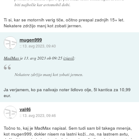
biti najbolše kar avtomobil dobi.
Ti si, kar se motornih verig tiče, očitno prespal zadnjih 15+ let.
Nekatere zdržijo manj kot zobati jermen.
mugen999
::
13. avg 2023, 09:40
MadMax
je
13. avg 2023 ob 09:25
izjavil
:
Nekatere zdržijo manj kot zobati jermen.
Ja verjamem, ko pa nalivajo noter lidlovo olje, 5l kantica za 10,99
eur.
val46
::
13. avg 2023, 09:46
Točno to, kaj je MadMax napisal. Sem tudi sam bil takega mnenja,
kot mugen999, dokler nisem na lastni koži...no, na lastnem avtu,