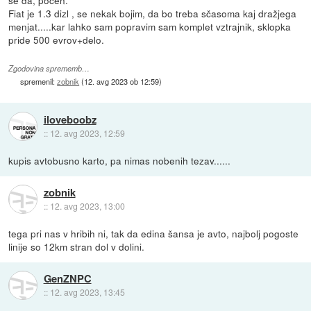
se da, pocen.
Fiat je 1.3 dizl , se nekak bojim, da bo treba sčasoma kaj dražjega
menjat.....kar lahko sam popravim sam komplet vztrajnik, sklopka
pride 500 evrov+delo.
Zgodovina sprememb…
spremenil:
zobnik
(
12. avg 2023 ob 12:59
)
iloveboobz
::
12. avg 2023, 12:59
kupis avtobusno karto, pa nimas nobenih tezav......
zobnik
::
12. avg 2023, 13:00
tega pri nas v hribih ni, tak da edina šansa je avto, najbolj pogoste
linije so 12km stran dol v dolini.
GenZNPC
::
12. avg 2023, 13:45