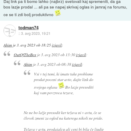
Daj link pa ti bomo lahko (najbrz) svetovali kaj spremeniti, da ga
bos lazje prodal ... ali pa se napej skrivaj oglas in jamraj na forumu,
ce se ti zdi bolj produktivno
todman74
::
3. avg 2023, 19:21
Ahim
je
3. avg 2023 ob 18:25
izjavil
:
OutOfTheBox
je
3. avg 2023 ob 13:30
izjavil
:
Ahim
je
3. avg 2023 ob 08:38
izjavil
:
Vsi v tej temi, ki imate take probleme
prodat poceni star avto, dajte link do
svojega oglasa
Bo lazje presoditi
kaj vam povzroca tezave,
Ne ne bo lažje presodit ker težava ni v avtu, če se
človek zmeni za ogled na katerega nikoli ne pride.
Težava v avtu, prodajalcu ali ceni bi bila če ljudje