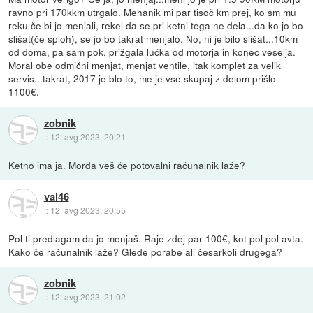
ravno pri 170kkm utrgalo. Mehanik mi par tisoč km prej, ko sm mu
reku če bi jo menjali, rekel da se pri ketni tega ne dela...da ko jo bo
slišat(če sploh), se jo bo takrat menjalo. No, ni je bilo slišat...10km
od doma, pa sam pok, prižgala lučka od motorja in konec veselja.
Moral obe odmični menjat, menjat ventile, itak komplet za velik
servis...takrat, 2017 je blo to, me je vse skupaj z delom prišlo
1100€.
zobnik
::
12. avg 2023, 20:21
Ketno ima ja. Morda veš če potovalni računalnik laže?
val46
::
12. avg 2023, 20:55
Pol ti predlagam da jo menjaš. Raje zdej par 100€, kot pol pol avta.
Kako če računalnik laže? Glede porabe ali česarkoli drugega?
zobnik
::
12. avg 2023, 21:02