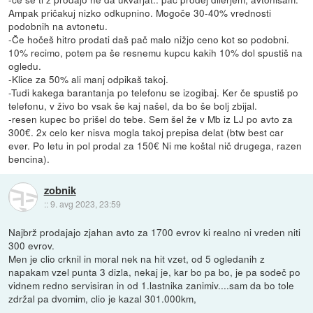
Ampak pričakuj nizko odkupnino. Mogoče 30-40% vrednosti
podobnih na avtonetu.
-Če hočeš hitro prodati daš pač malo nižjo ceno kot so podobni.
10% recimo, potem pa še resnemu kupcu kakih 10% dol spustiš na
ogledu.
-Klice za 50% ali manj odpikaš takoj.
-Tudi kakega barantanja po telefonu se izogibaj. Ker če spustiš po
telefonu, v živo bo vsak še kaj našel, da bo še bolj zbijal.
-resen kupec bo prišel do tebe. Sem šel že v Mb iz LJ po avto za
300€. 2x celo ker nisva mogla takoj prepisa delat (btw best car
ever. Po letu in pol prodal za 150€ Ni me koštal nič drugega, razen
bencina).
zobnik
::
9. avg 2023, 23:59
Najbrž prodajajo zjahan avto za 1700 evrov ki realno ni vreden niti
300 evrov.
Men je clio crknil in moral nek na hit vzet, od 5 ogledanih z
napakam vzel punta 3 dizla, nekaj je, kar bo pa bo, je pa sodeč po
vidnem redno servisiran in od 1.lastnika zanimiv....sam da bo tole
zdržal pa dvomim, clio je kazal 301.000km,