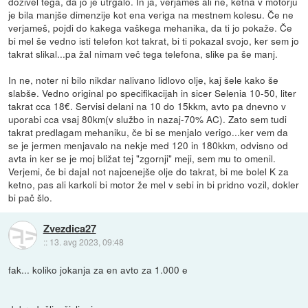
doživel tega, da jo je utrgalo. In ja, verjameš ali ne, ketna v motorju
je bila manjše dimenzije kot ena veriga na mestnem kolesu. Če ne
verjameš, pojdi do kakega vaškega mehanika, da ti jo pokaže. Če
bi mel še vedno isti telefon kot takrat, bi ti pokazal svojo, ker sem jo
takrat slikal...pa žal nimam več tega telefona, slike pa še manj.
In ne, noter ni bilo nikdar nalivano lidlovo olje, kaj šele kako še
slabše. Vedno original po specifikacijah in sicer Selenia 10-50, liter
takrat cca 18€. Servisi delani na 10 do 15kkm, avto pa dnevno v
uporabi cca vsaj 80km(v službo in nazaj-70% AC). Zato sem tudi
takrat predlagam mehaniku, če bi se menjalo verigo...ker vem da
se je jermen menjavalo na nekje med 120 in 180kkm, odvisno od
avta in ker se je moj bližat tej "zgornji" meji, sem mu to omenil.
Verjemi, če bi dajal not najcenejše olje do takrat, bi me bolel K za
ketno, pas ali karkoli bi motor že mel v sebi in bi pridno vozil, dokler
bi pač šlo.
Zvezdica27
::
13. avg 2023, 09:48
fak... koliko jokanja za en avto za 1.000 e