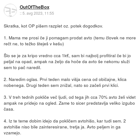
OutOfTheBox
::
5. avg 2023, 11:55
Skratka, kot OP pišem razplet oz. potek dogodkov.
1. Mama me prosi če ji pomagam prodat avto (temu človek ne more
rečt ne, to težko šteješ v kešu)
Šlo se je za kripo vredno cca 1k€, sam bi najbolj profitiral če bi jo
peljal na opad, ampak na željo da hoče da avto še nekomu služi
sem to pač naredil.
2. Naredim oglas. Prvi teden malo višja cena od običajne, klica
nobenega. Drugi teden sem znižal, nato so začeli prvi klici.
3. V treh tednih pokliče več ljudi, od tega jih cca 70% avto želi videt
ampak ne pridejo na ogled. Zame to sicer predstavlja veliko izgubo
časa.
4. Iz te teme dobim idejo da pokličem avtohišo, kar tudi sem. 2
avtohiše niso bile zainteresirane, tretja ja. Avto peljem in ga
vzamejo.