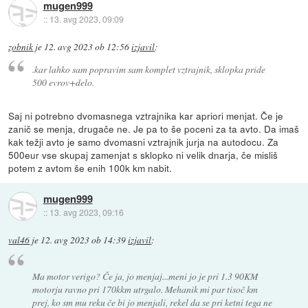
mugen999
::
13. avg 2023, 09:09
zobnik
je
12. avg 2023 ob 12:56
izjavil
:
.kar lahko sam popravim sam komplet vztrajnik, sklopka pride
500 evrov+delo.
Saj ni potrebno dvomasnega vztrajnika kar apriori menjat. Če je
zanič se menja, drugače ne. Je pa to še poceni za ta avto. Da imaš
kak težji avto je samo dvomasni vztrajnik jurja na autodocu. Za
500eur vse skupaj zamenjat s sklopko ni velik dnarja, če misliš
potem z avtom še enih 100k km nabit.
mugen999
::
13. avg 2023, 09:16
val46
je
12. avg 2023 ob 14:39
izjavil
:
Ma motor verigo? Če ja, jo menjaj...meni jo je pri 1.3 90KM
motorju ravno pri 170kkm utrgalo. Mehanik mi par tisoč km
prej, ko sm mu reku če bi jo menjali, rekel da se pri ketni tega ne