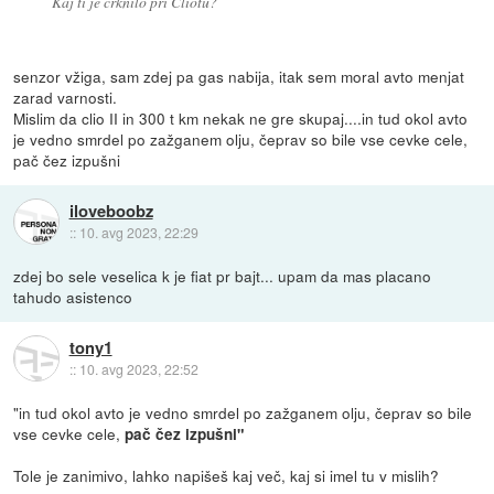
Kaj ti je crknilo pri Cliotu?
senzor vžiga, sam zdej pa gas nabija, itak sem moral avto menjat
zarad varnosti.
Mislim da clio II in 300 t km nekak ne gre skupaj....in tud okol avto
je vedno smrdel po zažganem olju, čeprav so bile vse cevke cele,
pač čez izpušni
iloveboobz
::
10. avg 2023, 22:29
zdej bo sele veselica k je fiat pr bajt... upam da mas placano
tahudo asistenco
tony1
::
10. avg 2023, 22:52
"in tud okol avto je vedno smrdel po zažganem olju, čeprav so bile
vse cevke cele,
pač čez izpušni"
Tole je zanimivo, lahko napišeš kaj več, kaj si imel tu v mislih?