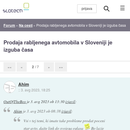
☰
Forum
»
Na cesti
»
Prodaja rabljenega avtomobila v Sloveniji je izguba časa
Prodaja rabljenega avtomobila v Sloveniji je
izguba časa
2
/ 7
««
«
»
»»
Ahim
::
3. avg 2023, 18:25
OutOfTheBox
je
3. avg 2023 ob 13:30
izjavil
:
Ahim
je
3. avg 2023 ob 08:38
izjavil
:
Vsi v tej temi, ki imate take probleme prodat poceni
star avto, dajte link do svojega oglasa
Bo lazje