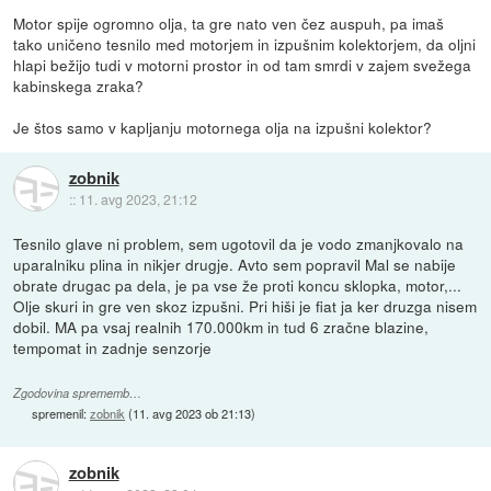
Motor spije ogromno olja, ta gre nato ven čez auspuh, pa imaš
tako uničeno tesnilo med motorjem in izpušnim kolektorjem, da oljni
hlapi bežijo tudi v motorni prostor in od tam smrdi v zajem svežega
kabinskega zraka?
Je štos samo v kapljanju motornega olja na izpušni kolektor?
zobnik
::
11. avg 2023, 21:12
Tesnilo glave ni problem, sem ugotovil da je vodo zmanjkovalo na
uparalniku plina in nikjer drugje. Avto sem popravil Mal se nabije
obrate drugac pa dela, je pa vse že proti koncu sklopka, motor,...
Olje skuri in gre ven skoz izpušni. Pri hiši je fiat ja ker druzga nisem
dobil. MA pa vsaj realnih 170.000km in tud 6 zračne blazine,
tempomat in zadnje senzorje
Zgodovina sprememb…
spremenil:
zobnik
(
11. avg 2023 ob 21:13
)
zobnik