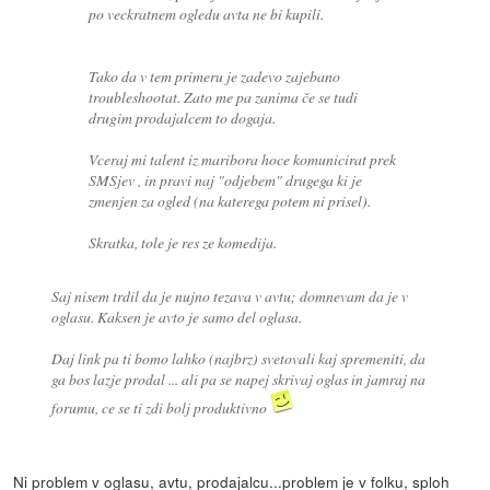
po veckratnem ogledu avta ne bi kupili.
Tako da v tem primeru je zadevo zajebano
troubleshootat. Zato me pa zanima če se tudi
drugim prodajalcem to dogaja.
Vceraj mi talent iz maribora hoce komunicirat prek
SMSjev , in pravi naj "odjebem" drugega ki je
zmenjen za ogled (na katerega potem ni prisel).
Skratka, tole je res ze komedija.
Saj nisem trdil da je nujno tezava v avtu; domnevam da je v
oglasu. Kaksen je avto je samo del oglasa.
Daj link pa ti bomo lahko (najbrz) svetovali kaj spremeniti, da
ga bos lazje prodal ... ali pa se napej skrivaj oglas in jamraj na
forumu, ce se ti zdi bolj produktivno
Ni problem v oglasu, avtu, prodajalcu...problem je v folku, sploh