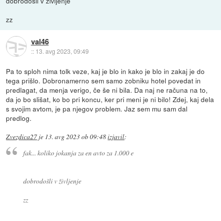
dobrodošli v življenje
zz
val46
::
13. avg 2023, 09:49
Pa to sploh nima tolk veze, kaj je blo in kako je blo in zakaj je do
tega prišlo. Dobronamerno sem samo zobniku hotel povedat in
predlagat, da menja verigo, če še ni bila. Da naj ne računa na to,
da jo bo slišat, ko bo pri koncu, ker pri meni je ni bilo! Zdej, kaj dela
s svojim avtom, je pa njegov problem. Jaz sem mu sam dal
predlog.
Zvezdica27
je
13. avg 2023 ob 09:48
izjavil
:
fak... koliko jokanja za en avto za 1.000 e
dobrodošli v življenje
zz