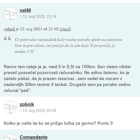
val46
::
12. avg 2023, 23:14
zobnik
je
12. avg 2023 ob 21:02
izjavil
:
Če potovalni računalnik kaže realno porabo glede na natočene
litre in prevožene, eni pravjo da če jim kaže 5l povprečje je
realna 5.5l.
Ravno tam nekje je ja, med 5 in 5,5l na 100km. San nisem nikdar
preveč posvečal pozornosti računalniku. No edino tistemu, ko je
začelo piskat, da je prazen rezervar...sem vedel da moram v
naslendjih 30km recimo it tankat. Drugače sem pa porabo vedno
računal "peš".
zobnik
::
13. avg 2023, 06:38
Koliko je nafte še ko se prižge lučka za gorivo? Punto 3
Comandante