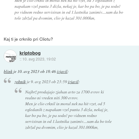
Men je clio crknil in moral nek na hit vzet, od 5 ogledanih z
napakam vzel punta 3 dizla, nekaj je, kar bo pa bo, je pa sodeč
po vidnem redno servisiran in od 1.lastnika zanimiv....sam da bo
tole zdržal pa dvomim, clio je kazal 301.000km,
Kaj ti je crknilo pri Cliotu?
kriptobog
::
10. avg 2023, 19:02
blink
je
10. avg 2023 ob 18:46
izjavil
:
zobnik
je
9. avg 2023 ob 23:59
izjavil
:
Najbrž prodajajo zjahan avto za 1700 evrov ki
realno ni vreden niti 300 evrov.
Men je clio crknil in moral nek na hit vzet, od 5
ogledanih z napakam vzel punta 3 dizla, nekaj je,
kar bo pa bo, je pa sodeč po vidnem redno
servisiran in od 1.lastnika zanimiv....sam da bo tole
zdržal pa dvomim, clio je kazal 301.000km,