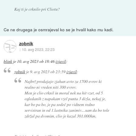
Kaj ti je crknilo pri Cliotu?
Ce ne drugega je osmrajeval ko se je hvalil kako mu kadi.
zobnik
::
10. avg 2023, 22:23
blink
je
10. avg 2023 ob 18:46
izjavil
:
zobnik
je
9. avg 2023 ob 23:59
izjavil
:
Najbrž prodajajo zjahan avto za 1700 evrov ki
realno ni vreden niti 300 evrov.
Men je clio crknil in moral nek na hit vzet, od 5
ogledanih z napakam vzel punta 3 dizla, nekaj je,
kar bo pa bo, je pa sodeč po vidnem redno
servisiran in od 1.lastnika zanimiv....sam da bo tole
zdržal pa dvomim, clio je kazal 301.000km,