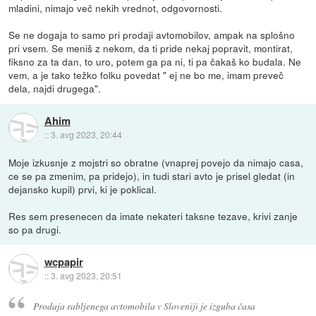
mladini, nimajo več nekih vrednot, odgovornosti.
Se ne dogaja to samo pri prodaji avtomobilov, ampak na splošno
pri vsem. Se meniš z nekom, da ti pride nekaj popravit, montirat,
fiksno za ta dan, to uro, potem ga pa ni, ti pa čakaš ko budala. Ne
vem, a je tako težko folku povedat " ej ne bo me, imam preveč
dela, najdi drugega".
Ahim
::
3. avg 2023, 20:44
Moje izkusnje z mojstri so obratne (vnaprej povejo da nimajo casa,
ce se pa zmenim, pa pridejo), in tudi stari avto je prisel gledat (in
dejansko kupil) prvi, ki je poklical.
Res sem presenecen da imate nekateri taksne tezave, krivi zanje
so pa drugi.
wcpapir
::
3. avg 2023, 20:51
Prodaja rabljenega avtomobila v Sloveniji je izguba časa