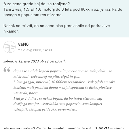
A ze cene gredo kaj dol za rabljene?
Tam z vsaj 1.5 ali 1.6 motorji do 3 leta pod 60kkm oz. je razlika do
novega s popustom res mizerna.
Nekak se mi zdi, da se cene niso premaknile od podrazitve
nikamor.
val46
::
12. avg 2023, 14:39
zobnik
je
12. avg 2023 ob 12:56
izjavil
:
danes še mal dokončal popravila na cliotu avto sedaj dela....se
mi kr mal vleče nazaj na plin, vžgeš in gas.
3 leta ga žgal, uničeval, 50.000km regionalke....kak zglob na roki
končnik mali problem doma menjat spotoma še diske, ploščice,
vse se da, pocen.
Fiat je 1.3 dizl , se nekak bojim, da bo treba sčasoma kaj
dražjega menjat.....kar lahko sam popravim sam komplet
vztrajnik, sklopka pride 500 evrov+delo.
Ma motor verigo? Če ja, jo menjaj...meni jo je pri 1.3 90KM motorju