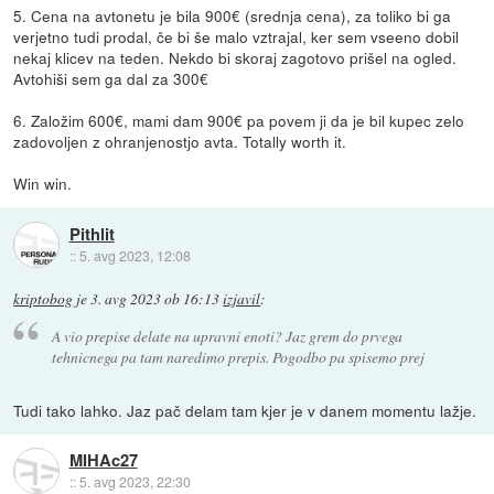
5. Cena na avtonetu je bila 900€ (srednja cena), za toliko bi ga
verjetno tudi prodal, če bi še malo vztrajal, ker sem vseeno dobil
nekaj klicev na teden. Nekdo bi skoraj zagotovo prišel na ogled.
Avtohiši sem ga dal za 300€
6. Založim 600€, mami dam 900€ pa povem ji da je bil kupec zelo
zadovoljen z ohranjenostjo avta. Totally worth it.
Win win.
Pithlit
::
5. avg 2023, 12:08
kriptobog
je
3. avg 2023 ob 16:13
izjavil
:
A vio prepise delate na upravni enoti? Jaz grem do prvega
tehnicnega pa tam naredimo prepis. Pogodbo pa spisemo prej
Tudi tako lahko. Jaz pač delam tam kjer je v danem momentu lažje.
MIHAc27
::
5. avg 2023, 22:30