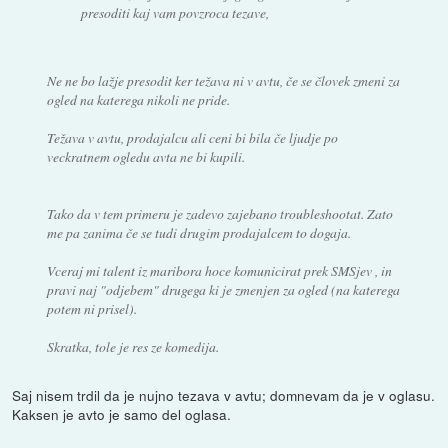
presoditi kaj vam povzroca tezave,
Ne ne bo lažje presodit ker težava ni v avtu, če se človek zmeni za
ogled na katerega nikoli ne pride.
Težava v avtu, prodajalcu ali ceni bi bila če ljudje po
veckratnem ogledu avta ne bi kupili.
Tako da v tem primeru je zadevo zajebano troubleshootat. Zato
me pa zanima če se tudi drugim prodajalcem to dogaja.
Vceraj mi talent iz maribora hoce komunicirat prek SMSjev , in
pravi naj "odjebem" drugega ki je zmenjen za ogled (na katerega
potem ni prisel).
Skratka, tole je res ze komedija.
Saj nisem trdil da je nujno tezava v avtu; domnevam da je v oglasu.
Kaksen je avto je samo del oglasa.