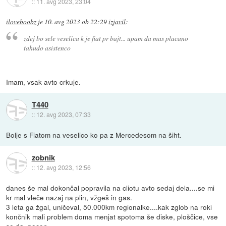
::
11. avg 2023, 23:04
iloveboobz
je
10. avg 2023 ob 22:29
izjavil
:
zdej bo sele veselica k je fiat pr bajt... upam da mas placano
tahudo asistenco
Imam, vsak avto crkuje.
T440
::
12. avg 2023, 07:33
Bolje s Fiatom na veselico ko pa z Mercedesom na šiht.
zobnik
::
12. avg 2023, 12:56
danes še mal dokončal popravila na cliotu avto sedaj dela....se mi
kr mal vleče nazaj na plin, vžgeš in gas.
3 leta ga žgal, uničeval, 50.000km regionalke....kak zglob na roki
končnik mali problem doma menjat spotoma še diske, ploščice, vse