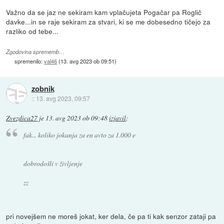
Važno da se jaz ne sekiram kam vplačujeta Pogačar pa Roglič
davke...in se raje sekiram za stvari, ki se me dobesedno tičejo za
razliko od tebe...
Zgodovina sprememb…
spremenilo:
val46
(
13. avg 2023 ob 09:51
)
zobnik
::
13. avg 2023, 09:57
Zvezdica27
je
13. avg 2023 ob 09:48
izjavil
:
fak... koliko jokanja za en avto za 1.000 e
dobrodošli v življenje
zz
pri novejšem ne moreš jokat, ker dela, če pa ti kak senzor zataji pa