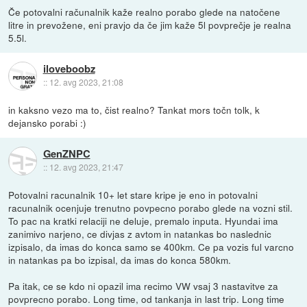
Če potovalni računalnik kaže realno porabo glede na natočene
litre in prevožene, eni pravjo da če jim kaže 5l povprečje je realna
5.5l.
iloveboobz
::
12. avg 2023, 21:08
in kaksno vezo ma to, čist realno? Tankat mors točn tolk, k
dejansko porabi :)
GenZNPC
::
12. avg 2023, 21:47
Potovalni racunalnik 10+ let stare kripe je eno in potovalni
racunalnik ocenjuje trenutno povpecno porabo glede na vozni stil.
To pac na kratki relaciji ne deluje, premalo inputa. Hyundai ima
zanimivo narjeno, ce divjas z avtom in natankas bo naslednic
izpisalo, da imas do konca samo se 400km. Ce pa vozis ful varcno
in natankas pa bo izpisal, da imas do konca 580km.
Pa itak, ce se kdo ni opazil ima recimo VW vsaj 3 nastavitve za
povprecno porabo. Long time, od tankanja in last trip. Long time