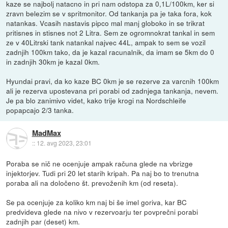
kaze se najbolj natacno in pri nam odstopa za 0,1L/100km, ker si
zravn belezim se v spritmonitor. Od tankanja pa je taka fora, kok
natankas. Vcasih nastavis pipco mal manj globoko in se trikrat
pritisnes in stisnes not 2 Litra. Sem ze ogromnokrat tankal in sem
ze v 40Litrski tank natankal najvec 44L, ampak to sem se vozil
zadnjih 100km tako, da je kazal racunalnik, da imam se 5km do 0
in zadnjih 30km je kazal 0km.
Hyundai pravi, da ko kaze BC 0km je se rezerve za varcnih 100km
ali je rezerva upostevana pri porabi od zadnjega tankanja, nevem.
Je pa blo zanimivo videt, kako trije krogi na Nordschleife
popapcajo 2/3 tanka.
MadMax
::
12. avg 2023, 23:01
Poraba se nič ne ocenjuje ampak računa glede na vbrizge
injektorjev. Tudi pri 20 let starih kripah. Pa naj bo to trenutna
poraba ali na določeno št. prevoženih km (od reseta).
Se pa ocenjuje za koliko km naj bi še imel goriva, kar BC
predvideva glede na nivo v rezervoarju ter povprečni porabi
zadnjih par (deset) km.