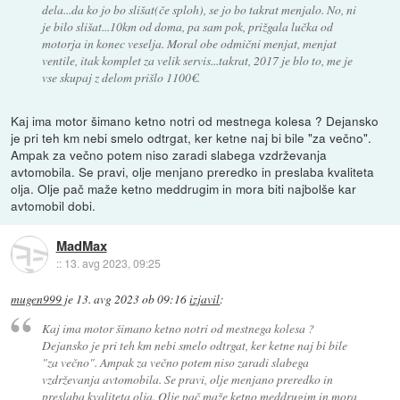
dela...da ko jo bo slišat(če sploh), se jo bo takrat menjalo. No, ni
je bilo slišat...10km od doma, pa sam pok, prižgala lučka od
motorja in konec veselja. Moral obe odmični menjat, menjat
ventile, itak komplet za velik servis...takrat, 2017 je blo to, me je
vse skupaj z delom prišlo 1100€.
Kaj ima motor šimano ketno notri od mestnega kolesa ? Dejansko
je pri teh km nebi smelo odtrgat, ker ketne naj bi bile "za večno".
Ampak za večno potem niso zaradi slabega vzdrževanja
avtomobila. Se pravi, olje menjano preredko in preslaba kvaliteta
olja. Olje pač maže ketno meddrugim in mora biti najbolše kar
avtomobil dobi.
MadMax
::
13. avg 2023, 09:25
mugen999
je
13. avg 2023 ob 09:16
izjavil
:
Kaj ima motor šimano ketno notri od mestnega kolesa ?
Dejansko je pri teh km nebi smelo odtrgat, ker ketne naj bi bile
"za večno". Ampak za večno potem niso zaradi slabega
vzdrževanja avtomobila. Se pravi, olje menjano preredko in
preslaba kvaliteta olja. Olje pač maže ketno meddrugim in mora