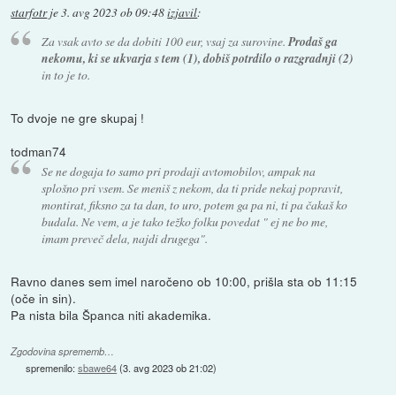
starfotr
je
3. avg 2023 ob 09:48
izjavil
:
Za vsak avto se da dobiti 100 eur, vsaj za surovine.
Prodaš ga
nekomu, ki se ukvarja s tem (1), dobiš potrdilo o razgradnji (2)
in to je to.
To dvoje ne gre skupaj !
todman74
Se ne dogaja to samo pri prodaji avtomobilov, ampak na
splošno pri vsem. Se meniš z nekom, da ti pride nekaj popravit,
montirat, fiksno za ta dan, to uro, potem ga pa ni, ti pa čakaš ko
budala. Ne vem, a je tako težko folku povedat " ej ne bo me,
imam preveč dela, najdi drugega".
Ravno danes sem imel naročeno ob 10:00, prišla sta ob 11:15
(oče in sin).
Pa nista bila Španca niti akademika.
Zgodovina sprememb…
spremenilo:
sbawe64
(
3. avg 2023 ob 21:02
)