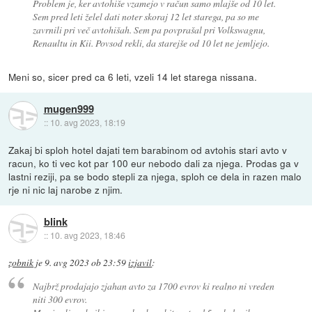
Problem je, ker avtohiše vzamejo v račun samo mlajše od 10 let.
Sem pred leti želel dati noter skoraj 12 let starega, pa so me
zavrnili pri več avtohišah. Sem pa povprašal pri Volkswagnu,
Renaultu in Kii. Povsod rekli, da starejše od 10 let ne jemljejo.
Meni so, sicer pred ca 6 leti, vzeli 14 let starega nissana.
mugen999
::
10. avg 2023, 18:19
Zakaj bi sploh hotel dajati tem barabinom od avtohis stari avto v
racun, ko ti vec kot par 100 eur nebodo dali za njega. Prodas ga v
lastni reziji, pa se bodo stepli za njega, sploh ce dela in razen malo
rje ni nic laj narobe z njim.
blink
::
10. avg 2023, 18:46
zobnik
je
9. avg 2023 ob 23:59
izjavil
:
Najbrž prodajajo zjahan avto za 1700 evrov ki realno ni vreden
niti 300 evrov.