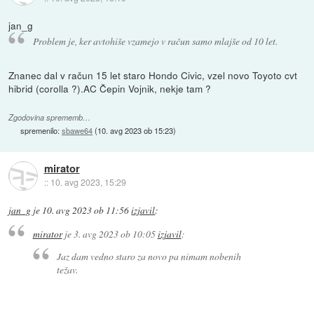
jan_g
Problem je, ker avtohiše vzamejo v račun samo mlajše od 10 let.
Znanec dal v račun 15 let staro Hondo Civic, vzel novo Toyoto cvt
hibrid (corolla ?).AC Čepin Vojnik, nekje tam ?
Zgodovina sprememb…
spremenilo:
sbawe64
(
10. avg 2023 ob 15:23
)
mirator
::
10. avg 2023, 15:29
jan_g
je
10. avg 2023 ob 11:56
izjavil
:
mirator
je
3. avg 2023 ob 10:05
izjavil
:
Jaz dam vedno staro za novo pa nimam nobenih
težav.