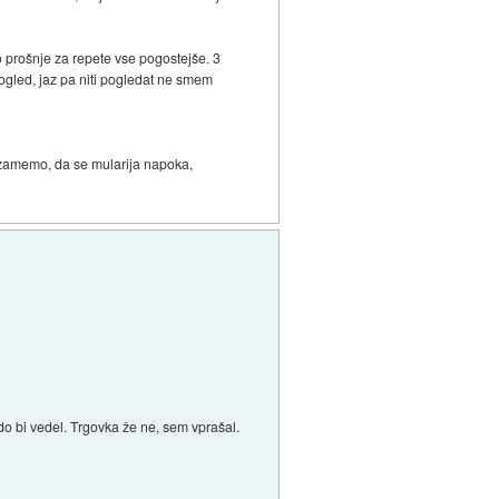
so prošnje za repete vse pogostejše. 3
pogled, jaz pa niti pogledat ne smem
zvzamemo, da se mularija napoka,
o bi vedel. Trgovka že ne, sem vprašal.