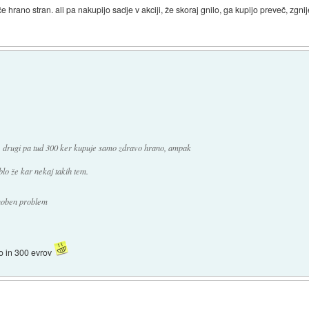
e hrano stran. ali pa nakupijo sadje v akciji, že skoraj gnilo, ga kupijo preveč, zgnije
, drugi pa tud 300 ker kupuje samo zdravo hrano, ampak
lo že kar nekaj takih tem.
 noben problem
o in 300 evrov