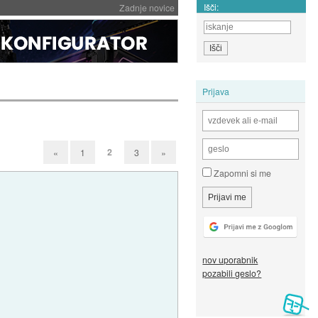
Išči:
Zadnje novice
Prijava
2
«
1
3
»
Zapomni si me
nov uporabnik
pozabili geslo?