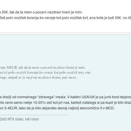
ta 50€, tak da ta mem o poceni nezdravi hrani je mim.
 poln voziček korenja bo ceneje kot poln voziček tort, ena torta je tudi 30€. no ri
 rata 50EUR, tak da ta mem o poceni nezdravi hrani je mim.
ečeš poln voziček korenja bo ceneje kot poln voziček tort, ena
 drage, ampak to že meji na nezdravo hrano, pač meso.
s dražji od normalnega "zdravega" meala. V kakšni USA/UK je pa junk food dejans
le cene samo nekje 10-20% več kot pri nas, karkoli ostalega si pa kupil je bilo dra
 tam 3-4EUR, tako da je bilo dejansko skoraj najbolj ekonomično it v MCD.
NO3D RTX 5080, HX1000i