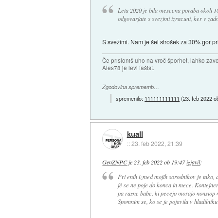
Leta 2020 je bila mesecna poraba okoli 18
odgovarjate s svezimi izracuni, ker v zadn
S svežimi. Nam je šel strošek za 30% gor pri
Če prisloniš uho na vroč šporhet, lahko zavo
Ales78 je levi fašist.
Zgodovina sprememb…
spremenilo:
111111111111
(
23. feb 2022 o
kuall
::
23. feb 2022, 21:39
GenZNPC
je
23. feb 2022 ob 19:47
izjavil
:
Pri enih izmed mojih sorodnikov je tako, d
jé se ne poje do konca in mece. Kontejner 
pa razne babe, ki pecejo morajo nonstop met
Spomnim se, ko se je pojavila v hladilniku 