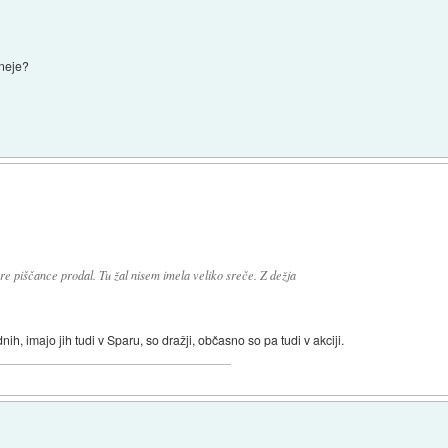
eneje?
e piščance prodal. Tu žal nisem imela veliko sreče. Z dežja
h, imajo jih tudi v Sparu, so dražji, občasno so pa tudi v akciji.