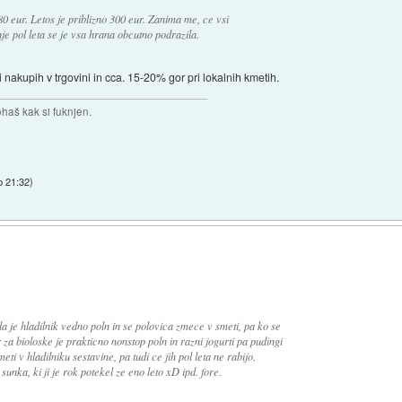
0 eur. Letos je priblizno 300 eur. Zanima me, ce vsi
je pol leta se je vsa hrana obcutno podrazila.
 nakupih v trgovini in cca. 15-20% gor pri lokalnih kmetih.
haš kak si fuknjen.
b 21:32
)
a je hladilnik vedno poln in se polovica zmece v smeti, pa ko se
za bioloske je prakticno nonstop poln in razni jogurti pa pudingi
i v hladilniku sestavine, pa tudi ce jih pol leta ne rabijo.
sunka, ki ji je rok potekel ze eno leto xD ipd. fore.