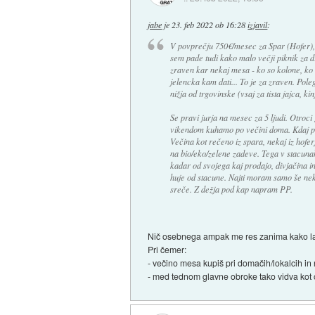
jabe
je
23. feb 2022 ob 16:28
izjavil
:
V povprečju 750€/mesec za Spar (Hofer), 2
sem pade tudi kako malo večji piknik za dr
zraven kar nekaj mesa - ko so kolone, ko s
jelencka kam dati... To je za zraven. Pole
nižja od trgovinske (vsaj za tista jajca, kin
Se pravi jurja na mesec za 5 ljudi. Otroc
vikendom kuhamo po večini doma. Kdaj pa 
Večina kot rečeno iz spara, nekaj iz hofe
na bio/eko/zelene zadeve. Tega v stacunah 
kadar od svojega kaj prodajo, divjačina in
huje od stacune. Najti moram samo še neko
sreče. Z dežja pod kap napram PP.
Nič osebnega ampak me res zanima kako lah
Pri čemer:
- večino mesa kupiš pri domačih/lokalcih in
- med tednom glavne obroke tako vidva kot o