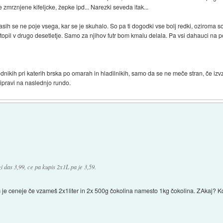
zmrznjene kifeljcke, žepke ipd... Narezki seveda itak...
asih se ne poje vsega, kar se je skuhalo. So pa ti dogodki vse bolj redki, oziroma 
stopil v drugo desetletje. Samo za njihov futr bom kmalu delala. Pa vsi dahauci na 
odnikih pri katerih brska po omarah in hladilnikih, samo da se ne meče stran, če i
ipravi na naslednjo rundo.
i das 3,99, ce pa kupis 2x1L pa je 3,59.
m je ceneje če vzameš 2x1liter in 2x 500g čokolina namesto 1kg čokolina. ZAkaj? Kd