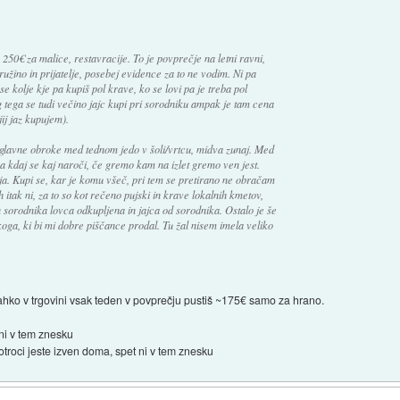
50€ za malice, restavracije. To je povprečje na letni ravni,
užino in prijatelje, posebej evidence za to ne vodim. Ni pa
e kolje kje pa kupiš pol krave, ko se lovi pa je treba pol
g tega se tudi večino jajc kupi pri sorodniku ampak je tam cena
jij jaz kupujem).
i glavne obroke med tednom jedo v šoli/vrtcu, midva zunaj. Med
kdaj se kaj naroči, če gremo kam na izlet gremo ven jest.
rja. Kupi se, kar je komu všeč, pri tem se pretirano ne obračam
itak ni, za to so kot rečeno pujski in krave lokalnih kmetov,
 sorodnika lovca odkupljena in jajca od sorodnika. Ostalo je še
ga, ki bi mi dobre piščance prodal. Tu žal nisem imela veliko
ko v trgovini vsak teden v povprečju pustiš ~175€ samo za hrano.
 ni v tem znesku
troci jeste izven doma, spet ni v tem znesku