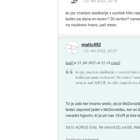
::
23. feb 2022, 22:18
ko jaz zmečem sladkarije v voziček hitro ra
koliko pa stane en koren? 30 centov? namečeš
na nezdravo hrano, pač meso.
matic492
::
23. feb 2022, 22:37
kuall
je
23. feb 2022 ob 22:18
izjavil
:
ko jaz zmečem sladkarije v voziček hitro
koliko pa stane en koren? 30 centov? nam
torta je tudi 30EUR. no ribe znajo bt res
To je zato ker imamo srečo, da je McDonald
teden zapored jedel v McDonaldsu, ker so bi
navadni trgovini, ki je pri nas 1EUR je bila
X870 AORUS Elite, R9 9900X3D, 64GB, IN
Zgodovina sprememb…