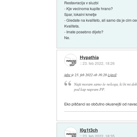
Restavracija v sluzbi
- Kje vecinoma kupite hrano?
Spar, lokalni kmetje
- Gledate na kvaliteto, ali samo da je cim c
Kvaliteta.
- Imate posebno dijeto?
Ne.
Hypathia
::
23. feb 2022, 18:26
jabe
je
23. feb 2022 ob 16:28
izjavil
:
Najti moram samo še nekoga, ki bi mi dobr
pod kap napram PP.
Eko piščanci so občutno okusnejši od navadni
l0g1t3ch
::
23. feb 2022, 18:35