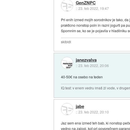
GenZNPC
::
23. feb 2022, 19:47
Pri enih izmed mojih sorodnikov je tako, da 
prakticno nonstop poln in razni jogurti pa pu
Spomnim se, ko se je pojavila v hladilniku sun
skibidi
janezvalva
::
23. feb 2022, 20:06
40-50€ na osebo na teden
IQ test: v enem vedru imaš 2l vode, v druge
jabe
::
23. feb 2022, 20:10
Jaz sem ena izmed teh bab, ki nonstop peče
vedno na zalogi, kot pri povprečnem paranoi