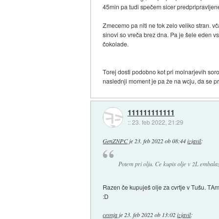
45min pa tudi spečem sicer predpripravljene 
Zmecemo pa niti ne tok zelo veliko stran. vč
sinovi so vreča brez dna. Pa je šele eden v
čokolade.
Torej dosti podobno kot pri molnarjevih sor
naslednji moment je pa že na wcju, da se pr
111111111111
::
23. feb 2022, 21:29
GenZNPC
je
23. feb 2022 ob 08:44
izjavil
:
Potem pri olju. Ce kupis olje v 2L embalaz
Razen če kupuješ olje za cvrtje v Tušu. TA
:D
cesnja
je
23. feb 2022 ob 13:02
izjavil
: