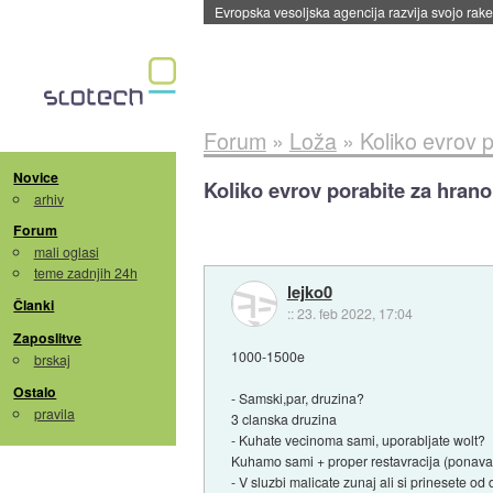
Evropska vesoljska agencija razvija svojo rak
Forum
»
Loža
»
Koliko evrov 
Novice
Koliko evrov porabite za hran
arhiv
Forum
mali oglasi
teme zadnjih 24h
lejko0
Članki
::
23. feb 2022, 17:04
Zaposlitve
1000-1500e
brskaj
Ostalo
- Samski,par, druzina?
pravila
3 clanska druzina
- Kuhate vecinoma sami, uporabljate wolt?
Kuhamo sami + proper restavracija (ponava
- V sluzbi malicate zunaj ali si prinesete o