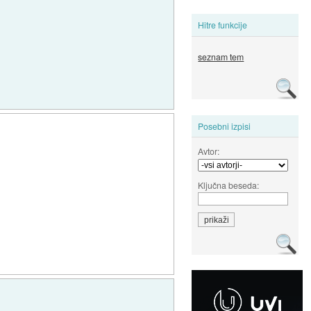
Hitre funkcije
seznam tem
Posebni izpisi
Avtor:
Ključna beseda: