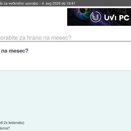
eto za večkratno uporabo
::
4. avg 2026 ob 19:41
porabite za hrano na mesec?
o na mesec?
di 2x tedensko)
d doma?