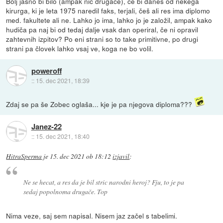
Bolj jasno bi bilo (ampak nič drugače), če bi danes od nekega
kirurga, ki je leta 1975 naredil faks, terjali, češ ali res ima diplomo
med. fakultete ali ne. Lahko jo ima, lahko jo je založil, ampak kako
hudiča pa naj bi od tedaj dalje vsak dan operiral, če ni opravil
zahtevnih izpitov? Po eni strani so to take primitivne, po drugi
strani pa človek lahko vsaj ve, koga ne bo volil.
poweroff
::
15. dec 2021, 18:39
Zdaj se pa še Zobec oglaša... kje je pa njegova diploma???
Janez-22
::
15. dec 2021, 18:40
HitraSperma
je
15. dec 2021 ob 18:12
izjavil
:
Ne se hecat, a res da je bil stric narodni heroj? Fju, to je pa
sedaj popolnoma drugače. Top
Nima veze, saj sem napisal. Nisem jaz začel s tabelimi.