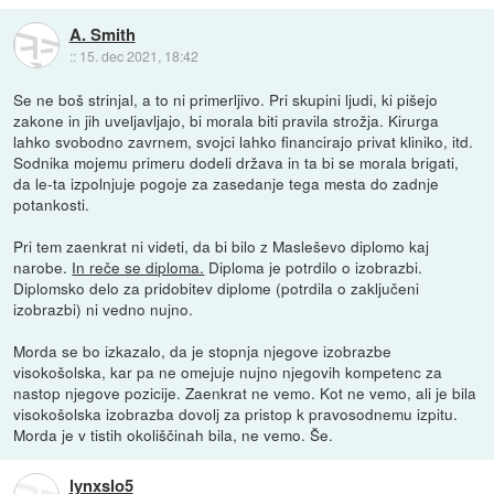
A. Smith
::
15. dec 2021, 18:42
Se ne boš strinjal, a to ni primerljivo. Pri skupini ljudi, ki pišejo
zakone in jih uveljavljajo, bi morala biti pravila strožja. Kirurga
lahko svobodno zavrnem, svojci lahko financirajo privat kliniko, itd.
Sodnika mojemu primeru dodeli država in ta bi se morala brigati,
da le-ta izpolnjuje pogoje za zasedanje tega mesta do zadnje
potankosti.
Pri tem zaenkrat ni videti, da bi bilo z Masleševo diplomo kaj
narobe.
In reče se diploma.
Diploma je potrdilo o izobrazbi.
Diplomsko delo za pridobitev diplome (potrdila o zaključeni
izobrazbi) ni vedno nujno.
Morda se bo izkazalo, da je stopnja njegove izobrazbe
visokošolska, kar pa ne omejuje nujno njegovih kompetenc za
nastop njegove pozicije. Zaenkrat ne vemo. Kot ne vemo, ali je bila
visokošolska izobrazba dovolj za pristop k pravosodnemu izpitu.
Morda je v tistih okoliščinah bila, ne vemo. Še.
lynxslo5