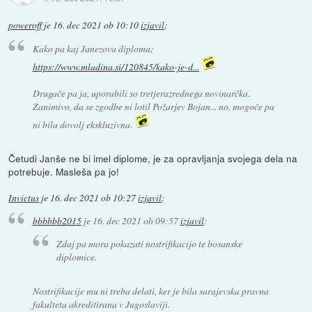
poweroff
je
16. dec 2021 ob 10:10
izjavil
:
Kako pa kaj Janezova diploma:
https://www.mladina.si/120845/kako-je-d...
Drugače pa ja, uporabili so tretjerazrednega novinarčka.
Zanimivo, da se zgodbe ni lotil Požarjev Bojan... no, mogoče pa
ni bila dovolj ekskluzivna.
Četudi Janše ne bi imel diplome, je za opravljanja svojega dela na
potrebuje. Masleša pa jo!
Invictus
je
16. dec 2021 ob 10:27
izjavil
:
bbbbbb2015
je
16. dec 2021 ob 09:57
izjavil
:
Zdaj pa mora pokazati nostrifikacijo te bosanske
diplomice.
Nostrifikacije mu ni treba delati, ker je bila sarajevska pravna
fakulteta akreditirana v Jugoslaviji.