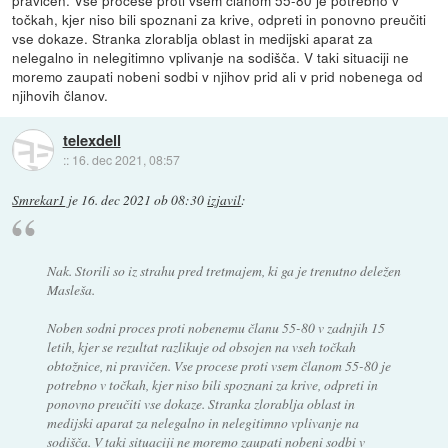
točkah, kjer niso bili spoznani za krive, odpreti in ponovno preučiti
vse dokaze. Stranka zlorablja oblast in medijski aparat za
nelegalno in nelegitimno vplivanje na sodišča. V taki situaciji ne
moremo zaupati nobeni sodbi v njihov prid ali v prid nobenega od
njihovih članov.
telexdell
::
16. dec 2021, 08:57
Smrekar1
je
16. dec 2021 ob 08:30
izjavil
:
Nak. Storili so iz strahu pred tretmajem, ki ga je trenutno deležen
Masleša.
Noben sodni proces proti nobenemu članu 55-80 v zadnjih 15
letih, kjer se rezultat razlikuje od
obsojen na vseh točkah
obtožnice
, ni pravičen. Vse procese proti vsem članom 55-80 je
potrebno v točkah, kjer niso bili spoznani za krive, odpreti in
ponovno preučiti vse dokaze. Stranka zlorablja oblast in
medijski aparat za nelegalno in nelegitimno vplivanje na
sodišča. V taki situaciji ne moremo zaupati nobeni sodbi v