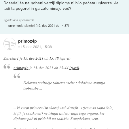
Dosedaj še na nobeni verziji diplome ni bilo pečata univerze. Je
tudi ta pogorel in ga zato nimajo več?
Zgodovina sprememb…
spremenil:
telexdell
(
15. dec 2021 ob 14:37
)
primoz4p
::
15. dec 2021, 15:38
Smrekar1
je
15. dec 2021 ob 13:48
izjavil
:
primoz4p
je
15. dec 2021 ob 13:44
izjavil
:
Delovno področje zahteva osebe z določeno stopnjo
izobrazbe ...
... ki v tem primeru (in skoraj vseh drugih - izjema so samo šole,
ki jih je obiskoval) ne izhaja iz delovanja tega organa, ker
diplome pač ni pridobil na sodišču. Kompleksno, vem.