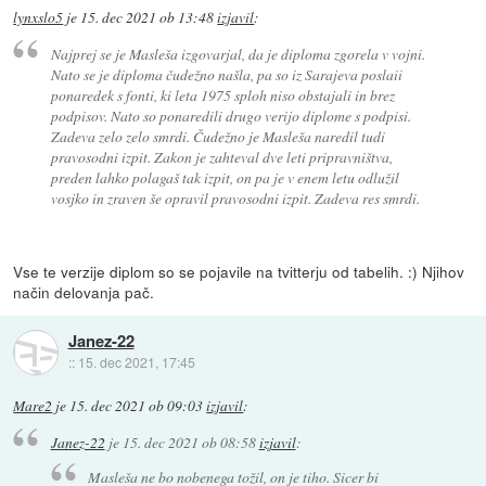
lynxslo5
je
15. dec 2021 ob 13:48
izjavil
:
Najprej se je Masleša izgovarjal, da je diploma zgorela v vojni.
Nato se je diploma čudežno našla, pa so iz Sarajeva poslaii
ponaredek s fonti, ki leta 1975 sploh niso obstajali in brez
podpisov. Nato so ponaredili drugo verijo diplome s podpisi.
Zadeva zelo zelo smrdi. Čudežno je Masleša naredil tudi
pravosodni izpit. Zakon je zahteval dve leti pripravništva,
preden lahko polagaš tak izpit, on pa je v enem letu odlužil
vosjko in zraven še opravil pravosodni izpit. Zadeva res smrdi.
Vse te verzije diplom so se pojavile na tvitterju od tabelih. :) Njihov
način delovanja pač.
Janez-22
::
15. dec 2021, 17:45
Mare2
je
15. dec 2021 ob 09:03
izjavil
:
Janez-22
je
15. dec 2021 ob 08:58
izjavil
:
Masleša ne bo nobenega tožil, on je tiho. Sicer bi