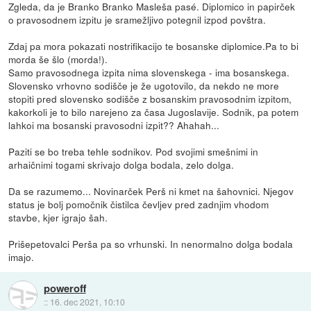
Zgleda, da je Branko Branko Masleša pasé. Diplomico in papirček
o pravosodnem izpitu je sramežljivo potegnil izpod povštra.
Zdaj pa mora pokazati nostrifikacijo te bosanske diplomice.Pa to bi
morda še šlo (morda!).
Samo pravosodnega izpita nima slovenskega - ima bosanskega.
Slovensko vrhovno sodišče je že ugotovilo, da nekdo ne more
stopiti pred slovensko sodišče z bosanskim pravosodnim izpitom,
kakorkoli je to bilo narejeno za časa Jugoslavije. Sodnik, pa potem
lahkoi ma bosanski pravosodni izpit?? Ahahah...
Paziti se bo treba tehle sodnikov. Pod svojimi smešnimi in
arhaičnimi togami skrivajo dolga bodala, zelo dolga.
Da se razumemo... Novinarček Perš ni kmet na šahovnici. Njegov
status je bolj pomočnik čistilca čevljev pred zadnjim vhodom
stavbe, kjer igrajo šah.
Prišepetovalci Perša pa so vrhunski. In nenormalno dolga bodala
imajo.
poweroff
::
16. dec 2021, 10:10