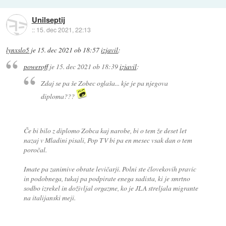
Unilseptij
::
15. dec 2021, 22:13
lynxslo5
je
15. dec 2021 ob 18:57
izjavil
:
poweroff
je
15. dec 2021 ob 18:39
izjavil
:
Zdaj se pa še Zobec oglaša... kje je pa njegova
diploma???
Če bi bilo z diplomo Zobca kaj narobe, bi o tem že deset let
nazaj v Mladini pisali, Pop TV bi pa en mesec vsak dan o tem
poročal.
Imate pa zanimive obrate levičarji. Polni ste človekovih pravic
in podobnega, tukaj pa podpirate enega sadista, ki je smrtno
sodbo izrekel in doživljal orgazme, ko je JLA streljala migrante
na italijanski meji.