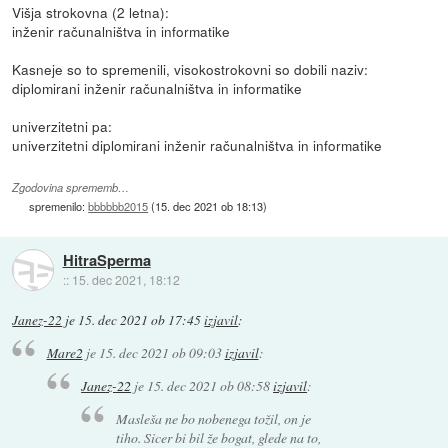
Višja strokovna (2 letna):
inženir računalništva in informatike
Kasneje so to spremenili, visokostrokovni so dobili naziv:
diplomirani inženir računalništva in informatike
univerzitetni pa:
univerzitetni diplomirani inženir računalništva in informatike
Zgodovina sprememb…
spremenilo:
bbbbbb2015
(
15. dec 2021 ob 18:13
)
HitraSperma
::
15. dec 2021, 18:12
Janez-22
je
15. dec 2021 ob 17:45
izjavil
:
Mare2
je
15. dec 2021 ob 09:03
izjavil
:
Janez-22
je
15. dec 2021 ob 08:58
izjavil
:
Masleša ne bo nobenega tožil, on je
tiho. Sicer bi bil že bogat, glede na to,