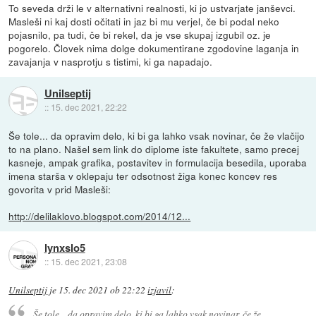
To seveda drži le v alternativni realnosti, ki jo ustvarjate janševci.
Masleši ni kaj dosti očitati in jaz bi mu verjel, če bi podal neko
pojasnilo, pa tudi, če bi rekel, da je vse skupaj izgubil oz. je
pogorelo. Človek nima dolge dokumentirane zgodovine laganja in
zavajanja v nasprotju s tistimi, ki ga napadajo.
Unilseptij
::
15. dec 2021, 22:22
Še tole... da opravim delo, ki bi ga lahko vsak novinar, če že vlačijo
to na plano. Našel sem link do diplome iste fakultete, samo precej
kasneje, ampak grafika, postavitev in formulacija besedila, uporaba
imena starša v oklepaju ter odsotnost žiga konec koncev res
govorita v prid Masleši:
http://delilaklovo.blogspot.com/2014/12...
lynxslo5
::
15. dec 2021, 23:08
Unilseptij
je
15. dec 2021 ob 22:22
izjavil
:
Še tole... da opravim delo, ki bi ga lahko vsak novinar, če že