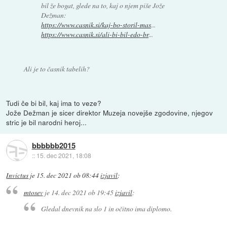
bil že bogat, glede na to, kaj o njem piše Jože
Dežman:
https://www.casnik.si/kaj-bo-storil-mas
...
https://www.casnik.si/ali-bi-bil-edo-br
...
Ali je to časnik tabelih?
Tudi če bi bil, kaj ima to veze?
Jože Dežman je sicer direktor Muzeja novejše zgodovine, njegov
stric je bil narodni heroj...
bbbbbb2015
::
15. dec 2021, 18:08
Invictus
je
15. dec 2021 ob 08:44
izjavil
:
mtosev
je
14. dec 2021 ob 19:45
izjavil
:
Gledal dnevnik na slo 1 in očitno ima diplomo.