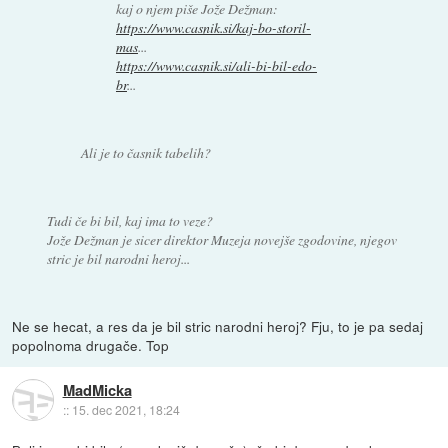
kaj o njem piše Jože Dežman:
https://www.casnik.si/kaj-bo-storil-
mas
...
https://www.casnik.si/ali-bi-bil-edo-
br
...
Ali je to časnik tabelih?
Tudi če bi bil, kaj ima to veze?
Jože Dežman je sicer direktor Muzeja novejše zgodovine, njegov
stric je bil narodni heroj...
Ne se hecat, a res da je bil stric narodni heroj? Fju, to je pa sedaj
popolnoma drugače. Top
MadMicka
::
15. dec 2021, 18:24