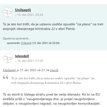
Unilseptij
::
15. dec 2021, 23:34
To je isto kot trditi, da je ustavno sodiče izpustilo "na plano" na treh
stopnjah obsojenega kriminalca JJ v aferi Patria.
Zgodovina sprememb…
spremenilo:
Unilseptij
(
15. dec 2021 ob 23:34
)
telexdell
::
16. dec 2021, 07:09
Unilseptij
je
15. dec 2021 ob 23:34
izjavil
:
To je isto kot trditi, da je ustavno sodiče izpustilo "na plano" na
treh stopnjah obsojenega kriminalca JJ v aferi Patria.
To so storili iz čistega strahu pred še večjo blamažo. Ko bi na EU
sodišče prišli z "neugotovljenega dne, je prejel neugotovljeno
obljubo, o neugotovljeni nagradi, na neugotovljen komunikacijski