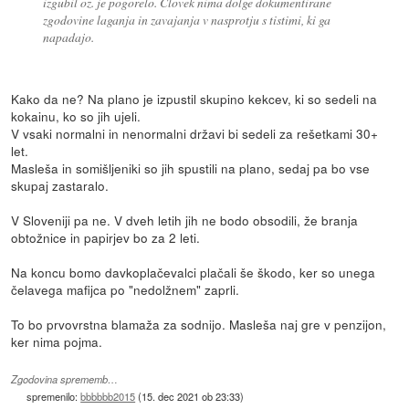
izgubil oz. je pogorelo. Človek nima dolge dokumentirane
zgodovine laganja in zavajanja v nasprotju s tistimi, ki ga
napadajo.
Kako da ne? Na plano je izpustil skupino kekcev, ki so sedeli na
kokainu, ko so jih ujeli.
V vsaki normalni in nenormalni državi bi sedeli za rešetkami 30+
let.
Masleša in somišljeniki so jih spustili na plano, sedaj pa bo vse
skupaj zastaralo.
V Sloveniji pa ne. V dveh letih jih ne bodo obsodili, že branja
obtožnice in papirjev bo za 2 leti.
Na koncu bomo davkoplačevalci plačali še škodo, ker so unega
čelavega mafijca po "nedolžnem" zaprli.
To bo prvovrstna blamaža za sodnijo. Masleša naj gre v penzijon,
ker nima pojma.
Zgodovina sprememb…
spremenilo:
bbbbbb2015
(
15. dec 2021 ob 23:33
)