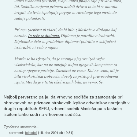
lahko svobodno zavrnem, svojci lahko financirajo privat kliniko,
itd. Sodnika mojemu primeru dodeli država in ta bi se morala
brigati, da le-ta izpolnjuje pogoje za zasedanje tega mesta do
zadnje potankosti.
Pri tem zaenkrat ni videti, da bi bilo z Masleševo diplomo kaj
narobe.
In reče se diploma.
Diploma je potrdilo o izobrazbi.
Diplomsko delo za pridobitev diplome (potrdila o zaključeni
izobrazbi) ni vedno nujno.
Morda se bo izkazalo, da je stopnja njegove izobrazbe
visokošolska, kar pa ne omejuje nujno njegovih kompetenc za
nastop njegove pozicije. Zaenkrat ne vemo. Kot ne vemo, ali je
bila visokošolska izobrazba dovolj za pristop k pravosodnemu
izpitu. Morda je v tistih okoliščinah bila, ne vemo. Še.
Najbolj perverzno pa je, da vrhovno sodišče za zastopanje pri
obravnavah ne priznava strokovnih izpitov odvetnikov narejenih v
drugih republikah SFRJ, vrhovni sodnik Masleša pa s takšnim
izpitom lahko sodi na vrhovnem sodišču.
Zgodovina sprememb…
spremenil:
telexdell
(
15. dec 2021 ob 19:31
)