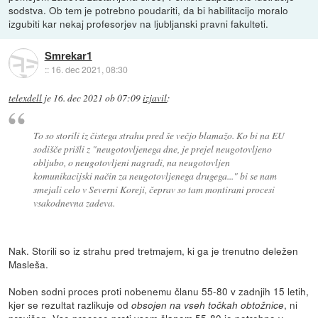
sodstva. Ob tem je potrebno poudariti, da bi habilitacijo moralo
izgubiti kar nekaj profesorjev na ljubljanski pravni fakulteti.
Smrekar1
::
16. dec 2021, 08:30
telexdell
je
16. dec 2021 ob 07:09
izjavil
:
To so storili iz čistega strahu pred še večjo blamažo. Ko bi na EU
sodišče prišli z "neugotovljenega dne, je prejel neugotovljeno
obljubo, o neugotovljeni nagradi, na neugotovljen
komunikacijski način za neugotovljenega drugega..." bi se nam
smejali celo v Severni Koreji, čeprav so tam montirani procesi
vsakodnevna zadeva.
Nak. Storili so iz strahu pred tretmajem, ki ga je trenutno deležen
Masleša.
Noben sodni proces proti nobenemu članu 55-80 v zadnjih 15 letih,
kjer se rezultat razlikuje od
, ni
obsojen na vseh točkah obtožnice
pravičen. Vse procese proti vsem članom 55-80 je potrebno v