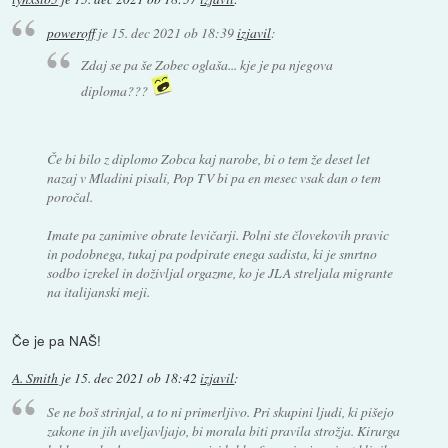
poweroff
je
15. dec 2021 ob 18:39
izjavil
:
Zdaj se pa še Zobec oglaša... kje je pa njegova
diploma???
Če bi bilo z diplomo Zobca kaj narobe, bi o tem že deset let
nazaj v Mladini pisali, Pop TV bi pa en mesec vsak dan o tem
poročal.
Imate pa zanimive obrate levičarji. Polni ste človekovih pravic
in podobnega, tukaj pa podpirate enega sadista, ki je smrtno
sodbo izrekel in doživljal orgazme, ko je JLA streljala migrante
na italijanski meji.
Če je pa NAŠ!
A. Smith
je
15. dec 2021 ob 18:42
izjavil
:
Se ne boš strinjal, a to ni primerljivo. Pri skupini ljudi, ki pišejo
zakone in jih uveljavljajo, bi morala biti pravila strožja. Kirurga