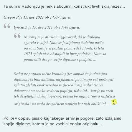
Ta sum o Radonjiču je nek slaboumni konstrukt levih skrajnežev...
Gregor P
je
15. dec 2021 ob 14:07
izjavil
:
lynxslo5
je
15. dec 2021 ob 13:48
izjavil
:
Najprej se je Masleša izgovarjal, da je diploma
zgorela v vojni. Nato se je diploma čudežno našla,
pa so iz Sarajeva poslaii ponaredek s fonti, ki leta
1975 sploh niso obstajali in brez podpisov. Nato so
ponaredili drugo verijo diplome s podpisi. ...
Sedaj ne poznam točne kronologije; ampak če je slučajno
diploma res bila uničena, na fakulteti pa nimajo več možnosti
izdati/izdelati enakovredno različico "originala" (torej
dokument na enakovrednem papirju, tisku itd. - kar je po vseh
teh desetletjih dokaj logično), potem bo najbrž "nova različica
originala" na malo drugačnem papirju kot tudi obliki itd. ...
Pol bi v dopisu pisalo kaj takega- arhiv je pogorel zato izdajamo
kopijo diplome, katera je po vsebini enaka originalu...