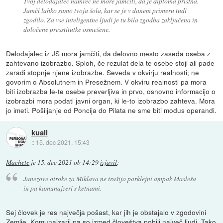
Tvoj delodajalec namreč ne more jamčiti, da je diploma pristna.
Jamči lahko samo tvoja šola, kar se je v danem primeru tudi
zgodilo. Za vse inteligentne ljudi je tu bila zgodba zaključena in
določene presstitutke osmešene.
Delodajalec iz JS mora jamčiti, da delovno mesto zaseda oseba z
zahtevano izobrazbo. Sploh, če rezulat dela te osebe stoji ali pade
zaradi stopnje njene izobrazbe. Seveda v okvirju realnosti; ne
govorim o Absolutnem in Presežnem. V okviru realnosti pa mora
biti izobrazba le-te osebe preverljiva in prvo, osnovno informacijo o
izobrazbi mora podati javni organ, ki le-to izobrazbo zahteva. Mora
jo imeti. Pošiljanje od Poncija do Pilata ne sme biti modus operandi.
kuall
::
15. dec 2021, 15:43
Machete
je
15. dec 2021 ob 14:29
izjavil
:
Janezove otroke za Miklava ne trašijo parklejni ampak Masleša
in pa kamunajzeri s ketnami.
Sej človek je res največja pošast, kar jih je obstajalo v zgodovini
Zemlje. Komunajzarji pa so izmed človeštva pobili največ ljudi. Tako