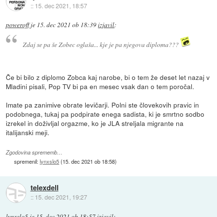
::
15. dec 2021, 18:57
poweroff
je
15. dec 2021 ob 18:39
izjavil
:
Zdaj se pa še Zobec oglaša... kje je pa njegova diploma???
Če bi bilo z diplomo Zobca kaj narobe, bi o tem že deset let nazaj v
Mladini pisali, Pop TV bi pa en mesec vsak dan o tem poročal.
Imate pa zanimive obrate levičarji. Polni ste človekovih pravic in
podobnega, tukaj pa podpirate enega sadista, ki je smrtno sodbo
izrekel in doživljal orgazme, ko je JLA streljala migrante na
italijanski meji.
Zgodovina sprememb…
spremenil:
lynxslo5
(
15. dec 2021 ob 18:58
)
telexdell
::
15. dec 2021, 19:27
lynxslo5
je
15. dec 2021 ob 18:57
izjavil
: