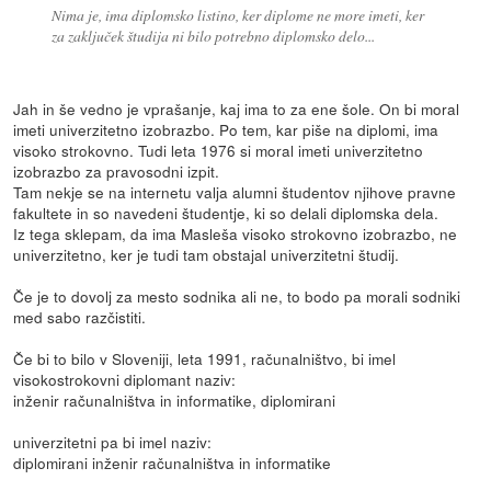
Nima je, ima diplomsko listino, ker diplome ne more imeti, ker
za zaključek študija ni bilo potrebno diplomsko delo...
Jah in še vedno je vprašanje, kaj ima to za ene šole. On bi moral
imeti univerzitetno izobrazbo. Po tem, kar piše na diplomi, ima
visoko strokovno. Tudi leta 1976 si moral imeti univerzitetno
izobrazbo za pravosodni izpit.
Tam nekje se na internetu valja alumni študentov njihove pravne
fakultete in so navedeni študentje, ki so delali diplomska dela.
Iz tega sklepam, da ima Masleša visoko strokovno izobrazbo, ne
univerzitetno, ker je tudi tam obstajal univerzitetni študij.
Če je to dovolj za mesto sodnika ali ne, to bodo pa morali sodniki
med sabo razčistiti.
Če bi to bilo v Sloveniji, leta 1991, računalništvo, bi imel
visokostrokovni diplomant naziv:
inženir računalništva in informatike, diplomirani
univerzitetni pa bi imel naziv:
diplomirani inženir računalništva in informatike