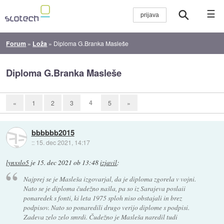
☰
Forum
»
Loža
»
Diploma G.Branka Masleše
Diploma G.Branka Masleše
4
«
1
2
3
5
»
bbbbbb2015
::
15. dec 2021, 14:17
lynxslo5
je
15. dec 2021 ob 13:48
izjavil
:
Najprej se je Masleša izgovarjal, da je diploma zgorela v vojni.
Nato se je diploma čudežno našla, pa so iz Sarajeva poslaii
ponaredek s fonti, ki leta 1975 sploh niso obstajali in brez
podpisov. Nato so ponaredili drugo verijo diplome s podpisi.
Zadeva zelo zelo smrdi. Čudežno je Masleša naredil tudi