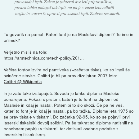
pravosodni izpit. Zakon je zahteval dve leti pripravništva,
preden lahko polagaš tak izpit, on pa je v enem letu odlužil
vosjko in zraven še opravil pravosodni izpit. Zadeva res smrdi.
To govoriš na pamet. Kateri font je na Masleševi diplomi? To ime in
priimek?
Verjetno misliš na tole:
https://arstechnica.com/tech-policy/201...
Večina fontov izvira od pamtiveka (=začetka tiska), ko so imeli še
svinčene stavke. Calibri je bil pa prav dizajniran 2007 leta:
Calibri @ Wikipedia
in je zato tako izstopajoč. Seveda je lahko diploma Masleše
ponarejena. Pokaži s prstom, kateri je to font na diplomi od
Masleše in kdaj je nastal. Potem bi to šlo skozi. Če pa ne veš,
kateri to font je in kdaj je nastal, pa bo težka. Diplome leta 1975 so
se prav tiskale v tiskarni. Do začetka 92-95, ko so se pojavili prvi
laserski tiskalniki dovolj solidni. Pa še takrat so diplome natisnili na
posebnem papirju v tiskarni, ter dotiskali osebne podatke z
laserskim tiskalnikom.