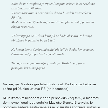
Kako da ne? Na plano je izpustil skupino kekcev, ki so sedeli na
kokainu, ko so jih ujeli.
V vsaki normalni in nenormalni državi bi sedeli za rešetkami
30+ let.
Masleša in somišljeniki so jih spustili na plano, sedaj pa bo vse
skupaj zastaralo.
V Sloveniji pa ne. V dveh letih jih ne bodo obsodili, že branja
obtožnice in papirjev bo za 2 leti.
Na koncu bomo davkoplačevalci plačali še škodo, ker so unega
čelavega mafijca po "nedolžnem" zaprli.
To bo prvovrstna blamaža za sodnijo. Masleša naj gre v
penzijon, ker nima pojma.
Ne, ne, ne. Masleša gre lahko tudi čičat. Podlaga za tožbe se
začne pri 26.člen ustave RS (ne bosanske).
Kljub izbranim besedam v parih prispevkih v tej temi, o modrosti
domnevno ilegalnega sodnika Masleše Branke Brankota, je
pomojem zadeva zastavljena širše, v smislu zapoznele lustracije