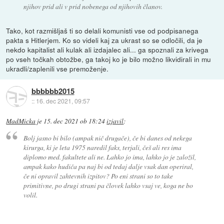
njihov prid ali v prid nobenega od njihovih članov.
Tako, kot razmišljaš ti so delali komunisti vse od podpisanega
pakta s Hitlerjem. Ko so videli kaj za ukrast so se odločili, da je
nekdo kapitalist ali kulak ali izdajalec ali... ga spoznali za krivega
po vseh točkah obtožbe, ga takoj ko je bilo možno likvidirali in mu
ukradli/zaplenili vse premoženje.
bbbbbb2015
::
16. dec 2021, 09:57
MadMicka
je
15. dec 2021 ob 18:24
izjavil
:
Bolj jasno bi bilo (ampak nič drugače), če bi danes od nekega
kirurga, ki je leta 1975 naredil faks, terjali, češ ali res ima
diplomo med. fakultete ali ne. Lahko jo ima, lahko jo je založil,
ampak kako hudiča pa naj bi od tedaj dalje vsak dan operiral,
če ni opravil zahtevnih izpitov? Po eni strani so to take
primitivne, po drugi strani pa človek lahko vsaj ve, koga ne bo
volil.