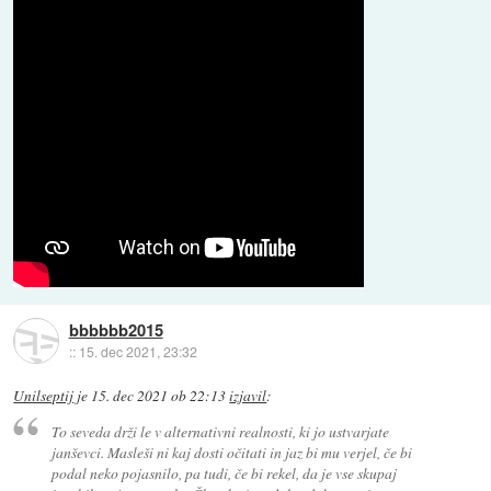
bbbbbb2015
::
15. dec 2021, 23:32
Unilseptij
je
15. dec 2021 ob 22:13
izjavil
:
To seveda drži le v alternativni realnosti, ki jo ustvarjate
janševci. Masleši ni kaj dosti očitati in jaz bi mu verjel, če bi
podal neko pojasnilo, pa tudi, če bi rekel, da je vse skupaj