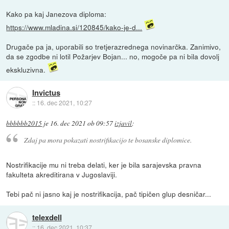
Kako pa kaj Janezova diploma:
https://www.mladina.si/120845/kako-je-d...
Drugače pa ja, uporabili so tretjerazrednega novinarčka. Zanimivo,
da se zgodbe ni lotil Požarjev Bojan... no, mogoče pa ni bila dovolj
ekskluzivna.
Invictus
::
16. dec 2021, 10:27
bbbbbb2015
je
16. dec 2021 ob 09:57
izjavil
:
Zdaj pa mora pokazati nostrifikacijo te bosanske diplomice.
Nostrifikacije mu ni treba delati, ker je bila sarajevska pravna
fakulteta akreditirana v Jugoslaviji.
Tebi pač ni jasno kaj je nostrifikacija, pač tipičen glup desničar...
telexdell
::
16. dec 2021, 10:37