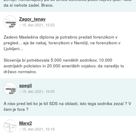
da si nehote zadel. Bravo.
Zagor_tenay
::
15. dec 2021, 15:52
Zadevo Maslešina diploma je potrebno predati forenzikom v
pregled... aja še nekaj, forenzikom v Nemčiji, ne forenzikom v
Ljubljani...
Slovenija bi potrebovala 5.000 nemških sodnikov, 10.000
avstrijskih policistov in 20.000 ameriških vojakov, da naredijo to
državo normalno.
spegli
::
15. dec 2021, 16:00
A niso pred leti ko je bil SDS na oblasti, isto tega sodnika zezal ? V
čem je fora ?
Mare2
::
15. dec 2021, 16:16