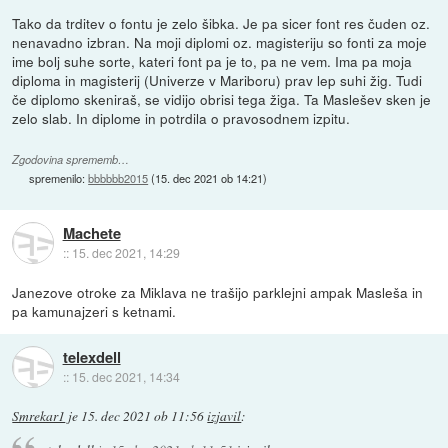
Tako da trditev o fontu je zelo šibka. Je pa sicer font res čuden oz.
nenavadno izbran. Na moji diplomi oz. magisteriju so fonti za moje
ime bolj suhe sorte, kateri font pa je to, pa ne vem. Ima pa moja
diploma in magisterij (Univerze v Mariboru) prav lep suhi žig. Tudi
če diplomo skeniraš, se vidijo obrisi tega žiga. Ta Maslešev sken je
zelo slab. In diplome in potrdila o pravosodnem izpitu.
Zgodovina sprememb…
spremenilo:
bbbbbb2015
(
15. dec 2021 ob 14:21
)
Machete
::
15. dec 2021, 14:29
Janezove otroke za Miklava ne trašijo parklejni ampak Masleša in
pa kamunajzeri s ketnami.
telexdell
::
15. dec 2021, 14:34
Smrekar1
je
15. dec 2021 ob 11:56
izjavil
: