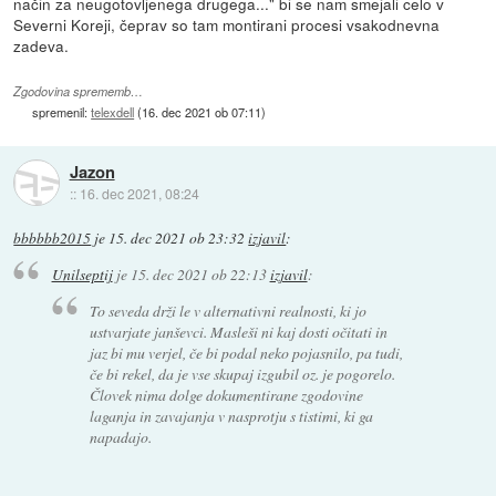
način za neugotovljenega drugega..." bi se nam smejali celo v
Severni Koreji, čeprav so tam montirani procesi vsakodnevna
zadeva.
Zgodovina sprememb…
spremenil:
telexdell
(
16. dec 2021 ob 07:11
)
Jazon
::
16. dec 2021, 08:24
bbbbbb2015
je
15. dec 2021 ob 23:32
izjavil
:
Unilseptij
je
15. dec 2021 ob 22:13
izjavil
:
To seveda drži le v alternativni realnosti, ki jo
ustvarjate janševci. Masleši ni kaj dosti očitati in
jaz bi mu verjel, če bi podal neko pojasnilo, pa tudi,
če bi rekel, da je vse skupaj izgubil oz. je pogorelo.
Človek nima dolge dokumentirane zgodovine
laganja in zavajanja v nasprotju s tistimi, ki ga
napadajo.