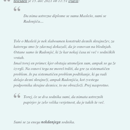
telexdell
je
15. dec 2021 ob 11:51
izjavil
:
Da nima ustrezne diplome se sumu Maslešo, sumi se
Radonjiča....
Tole o Masleši je nek slaboumen konstrukt desnih skrajnežev, za
katerega smo že zdavnaj dokazali, da je osnovan na blodnjah.
Ostane samo še Radonjić, ki že kar nekaj časa ni več v sodniških
vrstah.
Imaš torej en primer, kjer obstaja utemeljen sum, ampak so ga že
izvrgli. Na osnovi tega ne moreš trditi, da gre za sistematičen
problem. Je pa sistematičen problem podtikanje, ki ga radi
delajo desni skrajneži, ampak Radonjića, kot zvestega
podpornika skrajne desnice, to ne obrazloži. Prej nasprotno.
Torej, če se dva sodnika sumi, da nimata ustreznih
papirjev je zelo velika verjetnost, da je takih še več.
Sumi se za enega
nekdanjega
sodnika.