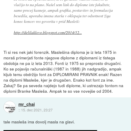
vlačijo to na plano. Našel sem link do diplome iste fakultete,
samo precej kasneje, ampak grafika, postavitev in formulacija
besedila, uporaba imena starša v oklepaju ter odsotnost žiga
konec koncev res govorita v prid Masleši:
http://delilaklovo.blogspot.com/2014/12...
Ti si res nek jaki forenzik. Maslešina diploma je iz leta 1975 in
moraš primerjati fonte njegove diplome z diplomami iz tistega
obdobja ne pa iz leta 2013. Fonti iz 1975 so preprosto drugačni.
Ko se pojavijo računalniški (1987 in 1988) jih nadgradijo, ampak
kljub temu obdržijo font za DIPLOMIRANI PRAVNIK enak! Razen
na diplomi Masleše, kjer je drugačen. Enako kot font za ime.
Zakaj? Se pa seveda najdejo tudi diplome, ki ustrezajo fontom na
diplomi Branke Masleša. Ampak te so vse novejše od 2004.
mr_chai
::
15. dec 2021, 23:27
tale masleša ima dovolj masla na glavi.