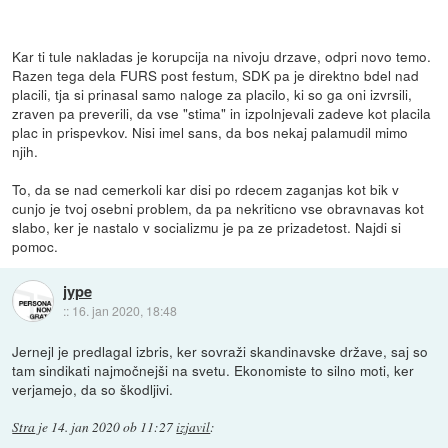
Kar ti tule nakladas je korupcija na nivoju drzave, odpri novo temo.
Razen tega dela FURS post festum, SDK pa je direktno bdel nad
placili, tja si prinasal samo naloge za placilo, ki so ga oni izvrsili,
zraven pa preverili, da vse "stima" in izpolnjevali zadeve kot placila
plac in prispevkov. Nisi imel sans, da bos nekaj palamudil mimo
njih.
To, da se nad cemerkoli kar disi po rdecem zaganjas kot bik v
cunjo je tvoj osebni problem, da pa nekriticno vse obravnavas kot
slabo, ker je nastalo v socializmu je pa ze prizadetost. Najdi si
pomoc.
jype
::
16. jan 2020, 18:48
Jernejl je predlagal izbris, ker sovraži skandinavske države, saj so
tam sindikati najmočnejši na svetu. Ekonomiste to silno moti, ker
verjamejo, da so škodljivi.
Stra
je
14. jan 2020 ob 11:27
izjavil
: