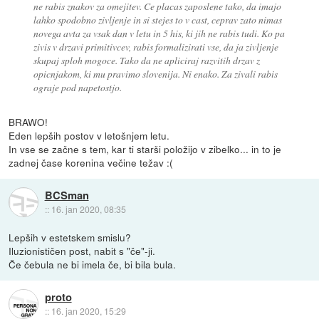
ne rabis znakov za omejitev. Ce placas zaposlene tako, da imajo
lahko spodobno zivljenje in si stejes to v cast, ceprav zato nimas
novega avta za vsak dan v letu in 5 his, ki jih ne rabis tudi. Ko pa
zivis v drzavi primitivcev, rabis formalizirati vse, da ja zivljenje
skupaj sploh mogoce. Tako da ne apliciraj razvitih drzav z
opicnjakom, ki mu pravimo slovenija. Ni enako. Za zivali rabis
ograje pod napetostjo.
BRAWO!
Eden lepših postov v letošnjem letu.
In vse se začne s tem, kar ti starši položijo v zibelko... in to je
zadnej čase korenina večine težav :(
BCSman
::
16. jan 2020, 08:35
Lepših v estetskem smislu?
Iluzionističen post, nabit s "če"-ji.
Če čebula ne bi imela če, bi bila bula.
proto
::
16. jan 2020, 15:29