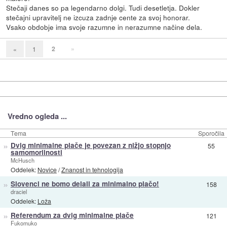
Stečaji danes so pa legendarno dolgi. Tudi desetletja. Dokler
stečajni upravitelj ne izcuza zadnje cente za svoj honorar.
Vsako obdobje ima svoje razumne in nerazumne načine dela.
2
»
«
1
Vredno ogleda ...
Tema
Sporočila
»
Dvig minimalne plače je povezan z nižjo stopnjo
55
samomorilnosti
McHusch
Oddelek:
Novice
/
Znanost in tehnologija
»
Slovenci ne bomo delali za minimalno plačo!
158
draciel
Oddelek:
Loža
»
Referendum za dvig minimalne plače
121
Fukomuko