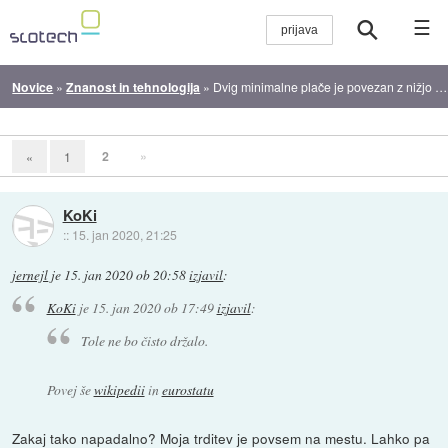
☰
Novice
»
Znanost in tehnologija
»
Dvig minimalne plače je povezan z nižjo stopnjo samomorilnosti
2
»
«
1
KoKi
::
15. jan 2020, 21:25
jernejl
je
15. jan 2020 ob 20:58
izjavil
:
KoKi
je
15. jan 2020 ob 17:49
izjavil
:
Tole ne bo čisto držalo.
Povej še
wikipedii
in
eurostatu
Zakaj tako napadalno? Moja trditev je povsem na mestu. Lahko pa