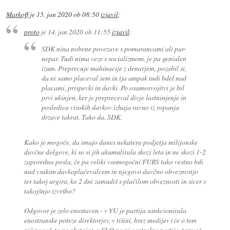
Markoff
je
15. jan 2020 ob 08:50
izjavil
:
proto
je
14. jan 2020 ob 11:55
izjavil
:
SDK nina nobene povezave s pomarancami ali par-
nepar. Tudi nima veze s socializmom, je pa genialen
izum. Preprecuje mahinacije z denarjem, pozabil si,
da ni samo placeval sem in tja ampak tudi bdel nad
placami, prispevki in davki. Po osamosvojitvi je bil
prvi ukinjen, ker je prepreceval divje lastninjenje in
posledica visokih davkov izhaja ravno iz ropanja
drzave takrat. Tako da. SDK.
Kako je mogoče, da imajo danes nekatera podjetja milijonske
davčne dolgove, ki so si jih akumulirala skozi leta in ne skozi 1-2
zaporedna posla, če pa veliki vsemogočni FURS tako vestno bdi
nad vsakim davkoplačevalcem in njegovo davčno obveznostjo
ter takoj urgira, ko 2 dni zamudiš s plačilom obveznosti in sicer s
takojšnjo izvršbo?
Odgovor je zelo enostaven - v YU je partija sankcionirala
enostranske poteze direktorjev, v tišini, brez medijev (če o tem
nič ne veš, to ne obstaja), v SLO pa ni centralne partije, temveč