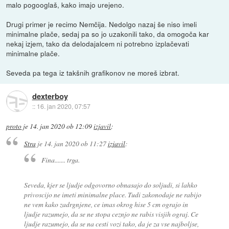
malo pogooglaš, kako imajo urejeno.
Drugi primer je recimo Nemčija. Nedolgo nazaj še niso imeli
minimalne plače, sedaj pa so jo uzakonili tako, da omogoča kar
nekaj izjem, tako da delodajalcem ni potrebno izplačevati
minimalne plače.
Seveda pa tega iz takšnih grafikonov ne moreš izbrat.
dexterboy
::
16. jan 2020, 07:57
proto
je
14. jan 2020 ob 12:09
izjavil
:
Stra
je
14. jan 2020 ob 11:27
izjavil
:
Fina....... trga.
Seveda, kjer se ljudje odgovorno obnasajo do soljudi, si lahko
privoscijo ne imeti minimalne place. Tudi zakonodaje ne rabijo
ne vem kako zadrgnjene, ce imas okrog hise 5 cm ograjo in
ljudje razumejo, da se ne stopa ceznjo ne rabis visjih ograj. Ce
ljudje razumejo, da se na cesti vozi tako, da je za vse najboljse,