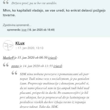
Državo proč, pa se bo vse uredilo.
Mhm, ko kapitalisti vladajo, se vse uredi, ko enkrat delavci požgejo
tovarne.
Zgodovina sprememb…
spremenilo:
jype
(
16. jan 2020 ob 18:49
)
KLux
::
17. jan 2020, 13:13
Markoff
je
15. jan 2020 ob 08:50
izjavil
:
proto
je
14. jan 2020 ob 11:55
izjavil
:
SDK nina nobene povezave s pomarancami ali par-
nepar. Tudi nima veze s socializmom, je pa genialen
izum. Preprecuje mahinacije z denarjem, pozabil si,
da ni samo placeval sem in tja ampak tudi bdel nad
placami, prispevki in davki. Po osamosvojitvi je bil
prvi ukinjen, ker je prepreceval divje lastninjenje in
posledica visokih davkov izhaja ravno iz ropanja
drzave takrat. Tako da. SDK.