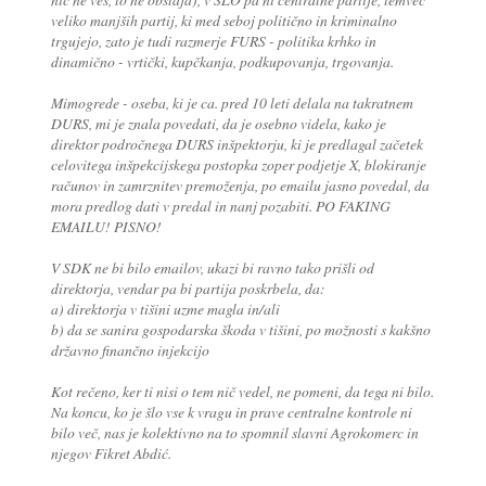
veliko manjših partij, ki med seboj politično in kriminalno
trgujejo, zato je tudi razmerje FURS - politika krhko in
dinamično - vrtički, kupčkanja, podkupovanja, trgovanja.
Mimogrede - oseba, ki je ca. pred 10 leti delala na takratnem
DURS, mi je znala povedati, da je osebno videla, kako je
direktor področnega DURS inšpektorju, ki je predlagal začetek
celovitega inšpekcijskega postopka zoper podjetje X, blokiranje
računov in zamrznitev premoženja, po emailu jasno povedal, da
mora predlog dati v predal in nanj pozabiti. PO FAKING
EMAILU! PISNO!
V SDK ne bi bilo emailov, ukazi bi ravno tako prišli od
direktorja, vendar pa bi partija poskrbela, da:
a) direktorja v tišini uzme magla in/ali
b) da se sanira gospodarska škoda v tišini, po možnosti s kakšno
državno finančno injekcijo
Kot rečeno, ker ti nisi o tem nič vedel, ne pomeni, da tega ni bilo.
Na koncu, ko je šlo vse k vragu in prave centralne kontrole ni
bilo več, nas je kolektivno na to spomnil slavni Agrokomerc in
njegov Fikret Abdić.