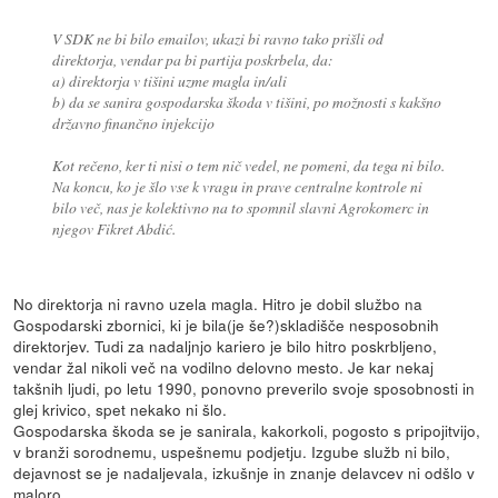
V SDK ne bi bilo emailov, ukazi bi ravno tako prišli od
direktorja, vendar pa bi partija poskrbela, da:
a) direktorja v tišini uzme magla in/ali
b) da se sanira gospodarska škoda v tišini, po možnosti s kakšno
državno finančno injekcijo
Kot rečeno, ker ti nisi o tem nič vedel, ne pomeni, da tega ni bilo.
Na koncu, ko je šlo vse k vragu in prave centralne kontrole ni
bilo več, nas je kolektivno na to spomnil slavni Agrokomerc in
njegov Fikret Abdić.
No direktorja ni ravno uzela magla. Hitro je dobil službo na
Gospodarski zbornici, ki je bila(je še?)skladišče nesposobnih
direktorjev. Tudi za nadaljnjo kariero je bilo hitro poskrbljeno,
vendar žal nikoli več na vodilno delovno mesto. Je kar nekaj
takšnih ljudi, po letu 1990, ponovno preverilo svoje sposobnosti in
glej krivico, spet nekako ni šlo.
Gospodarska škoda se je sanirala, kakorkoli, pogosto s pripojitvijo,
v branži sorodnemu, uspešnemu podjetju. Izgube služb ni bilo,
dejavnost se je nadaljevala, izkušnje in znanje delavcev ni odšlo v
maloro.