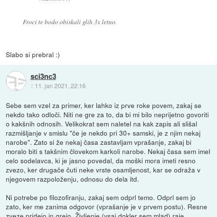
Froci te bodo obiskali glih 3x letno.
Slabo si prebral :)
sci3nc3
::
11. jan 2021, 22:16
Sebe sem vzel za primer, ker lahko iz prve roke povem, zakaj se
nekdo tako odloči. Niti ne gre za to, da bi mi bilo neprijetno govoriti
o kakšnih odnosih. Velikokrat sem naletel na kak zapis ali slišal
razmišljanje v smislu "če je nekdo pri 30+ samski, je z njim nekaj
narobe". Zato si že nekaj časa zastavljam vprašanje, zakaj bi
moralo biti s takšnim človekom karkoli narobe. Nekaj časa sem imel
celo sodelavca, ki je jasno povedal, da moški mora imeti resno
zvezo, ker drugače čuti neke vrste osamljenost, kar se odraža v
njegovem razpoloženju, odnosu do dela itd.
Ni potrebe po filozofiranju, zakaj sem odprl temo. Odprl sem jo
zato, ker me zanima odgovor (vprašanje je v prvem postu). Resne
zveze pridejo in grejo. Življenje (vsaj dokler sem mlad) raje