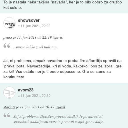
To je nastala neka takšna "navada", ker je to bilo dobro za družbo
kot celoto.
showsover
::
11. jan 2021, 22:23
peaks
je
11. jan 2021 ob 22:19
izjavil
:
...mirno lahko zivel tudi sam.
Ja, ni problema, ampak navadno te proba firma/familija spraviti na
'prava' pota. Navsezadnje, kri ni voda, kakorkoli bos ze izbral, gre
za kri! Vse ostale norije ti bodo odpuscene. Gre se samo za
kontinuiteto.
avom23
::
11. jan 2021, 22:30
starfotr
je
11. jan 2021 ob 20:47
izjavil
:
Saj ni problema. Določen procent moških že po naravi ni
sposobnih nadaljevati vrste in prenesti svojih genov dalje.