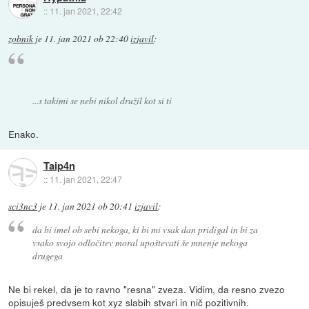
::
11. jan 2021, 22:42
zobnik
je
11. jan 2021 ob 22:40
izjavil
:
...s takimi se nebi nikol družil kot si ti
Enako.
Taip4n
::
11. jan 2021, 22:47
sci3nc3
je
11. jan 2021 ob 20:41
izjavil
:
da bi imel ob sebi nekoga, ki bi mi vsak dan pridigal in bi za
vsako svojo odločitev moral upoštevati še mnenje nekoga
drugega
Ne bi rekel, da je to ravno "resna" zveza. Vidim, da resno zvezo
opisuješ predvsem kot xyz slabih stvari in nič pozitivnih.