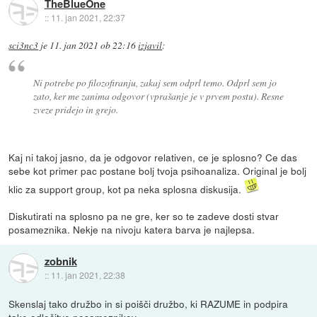
TheBlueOne
::
11. jan 2021, 22:37
sci3nc3
je
11. jan 2021 ob 22:16
izjavil
:
Ni potrebe po filozofiranju, zakaj sem odprl temo. Odprl sem jo
zato, ker me zanima odgovor (vprašanje je v prvem postu). Resne
zveze pridejo in grejo.
Kaj ni takoj jasno, da je odgovor relativen, ce je splosno? Ce das
sebe kot primer pac postane bolj tvoja psihoanaliza. Original je bolj
klic za support group, kot pa neka splosna diskusija.
Diskutirati na splosno pa ne gre, ker so te zadeve dosti stvar
posameznika. Nekje na nivoju katera barva je najlepsa.
zobnik
::
11. jan 2021, 22:38
Skenslaj tako družbo in si poišči družbo, ki RAZUME in podpira
take odločitve posameznikov.