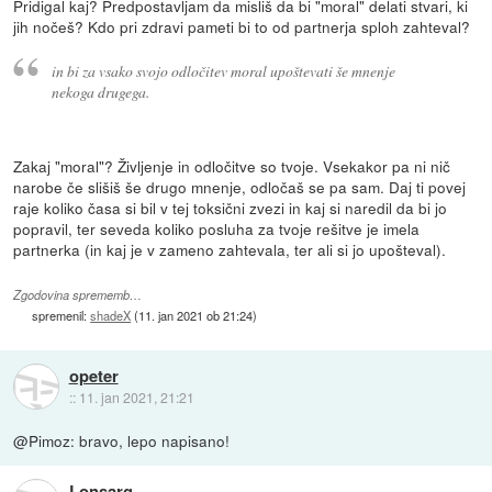
Pridigal kaj? Predpostavljam da misliš da bi "moral" delati stvari, ki
jih nočeš? Kdo pri zdravi pameti bi to od partnerja sploh zahteval?
in bi za vsako svojo odločitev moral upoštevati še mnenje
nekoga drugega.
Zakaj "moral"? Življenje in odločitve so tvoje. Vsekakor pa ni nič
narobe če slišiš še drugo mnenje, odločaš se pa sam. Daj ti povej
raje koliko časa si bil v tej toksični zvezi in kaj si naredil da bi jo
popravil, ter seveda koliko posluha za tvoje rešitve je imela
partnerka (in kaj je v zameno zahtevala, ter ali si jo upošteval).
Zgodovina sprememb…
spremenil:
shadeX
(
11. jan 2021 ob 21:24
)
opeter
::
11. jan 2021, 21:21
@Pimoz: bravo, lepo napisano!
Lonsarg