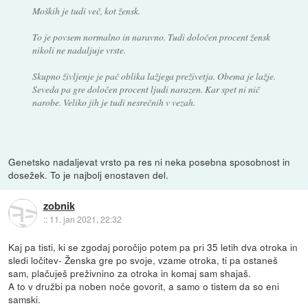
Moških je tudi več, kot žensk.
To je povsem normalno in naravno. Tudi določen procent žensk
nikoli ne nadaljuje vrste.
Skupno življenje je pač oblika lažjega preživetja. Obema je lažje.
Seveda pa gre določen procent ljudi narazen. Kar spet ni nič
narobe. Veliko jih je tudi nesrečnih v vezah.
Genetsko nadaljevat vrsto pa res ni neka posebna sposobnost in
dosežek. To je najbolj enostaven del.
zobnik
::
11. jan 2021, 22:32
Kaj pa tisti, ki se zgodaj poročijo potem pa pri 35 letih dva otroka in
sledi ločitev- Ženska gre po svoje, vzame otroka, ti pa ostaneš
sam, plačuješ preživnino za otroka in komaj sam shajaš.
A to v družbi pa noben noče govorit, a samo o tistem da so eni
samski.