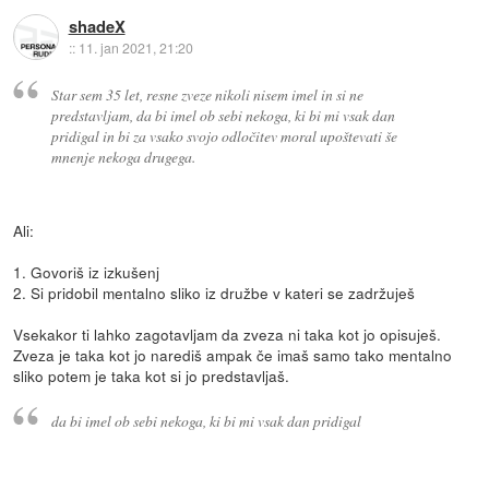
shadeX
::
11. jan 2021, 21:20
Star sem 35 let, resne zveze nikoli nisem imel in si ne
predstavljam, da bi imel ob sebi nekoga, ki bi mi vsak dan
pridigal in bi za vsako svojo odločitev moral upoštevati še
mnenje nekoga drugega.
Ali:
1. Govoriš iz izkušenj
2. Si pridobil mentalno sliko iz družbe v kateri se zadržuješ
Vsekakor ti lahko zagotavljam da zveza ni taka kot jo opisuješ.
Zveza je taka kot jo narediš ampak če imaš samo tako mentalno
sliko potem je taka kot si jo predstavljaš.
da bi imel ob sebi nekoga, ki bi mi vsak dan pridigal