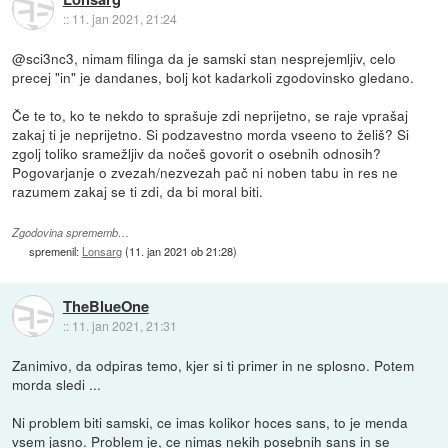
::
11. jan 2021, 21:24
@sci3nc3, nimam filinga da je samski stan nesprejemljiv, celo
precej "in" je dandanes, bolj kot kadarkoli zgodovinsko gledano.
Če te to, ko te nekdo to sprašuje zdi neprijetno, se raje vprašaj
zakaj ti je neprijetno. Si podzavestno morda vseeno to želiš? Si
zgolj toliko sramežljiv da nočeš govorit o osebnih odnosih?
Pogovarjanje o zvezah/nezvezah pač ni noben tabu in res ne
razumem zakaj se ti zdi, da bi moral biti.
Zgodovina sprememb…
spremenil:
Lonsarg
(
11. jan 2021 ob 21:28
)
TheBlueOne
::
11. jan 2021, 21:31
Zanimivo, da odpiras temo, kjer si ti primer in ne splosno. Potem
morda sledi ...
Ni problem biti samski, ce imas kolikor hoces sans, to je menda
vsem jasno. Problem je, ce nimas nekih posebnih sans in se