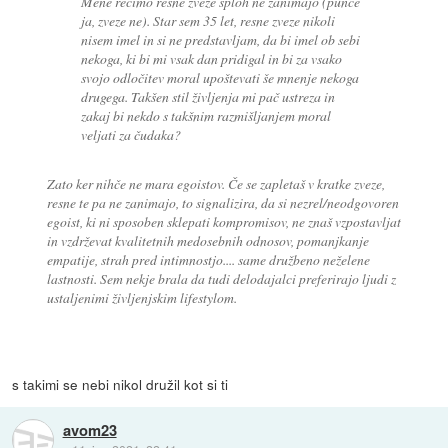
Mene recimo resne zveze sploh ne zanimajo (punce
ja, zveze ne). Star sem 35 let, resne zveze nikoli
nisem imel in si ne predstavljam, da bi imel ob sebi
nekoga, ki bi mi vsak dan pridigal in bi za vsako
svojo odločitev moral upoštevati še mnenje nekoga
drugega. Takšen stil življenja mi pač ustreza in
zakaj bi nekdo s takšnim razmišljanjem moral
veljati za čudaka?
Zato ker nihče ne mara egoistov. Če se zapletaš v kratke zveze,
resne te pa ne zanimajo, to signalizira, da si nezrel/neodgovoren
egoist, ki ni sposoben sklepati kompromisov, ne znaš vzpostavljat
in vzdrževat kvalitetnih medosebnih odnosov, pomanjkanje
empatije, strah pred intimnostjo.... same družbeno neželene
lastnosti. Sem nekje brala da tudi delodajalci preferirajo ljudi z
ustaljenimi življenjskim lifestylom.
s takimi se nebi nikol družil kot si ti
avom23