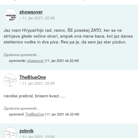
showsover
::
11. jan 2021, 22:48
Jaz mam Hi/ypat/hijo rad, resno, ŠE posebej ZATO, ker se ne
strinjava glede večine stvari, ampak ona mene baca, kot jaz danes
steklenico vodke in dva piva. Res pa je, da sem jaz star pizdun.
Zgodovina sprememb…
spremenilo:
showsover
(
11. jan 2021 ob 22:49
)
TheBlueOne
::
11. jan 2021, 22:49
narobe prebral, brisem kvazi ....
Zgodovina sprememb…
spremenil:
TheBlueOne
(
11. jan 2021 ob 22:49
)
zobnik
::
11. jan 2021, 22:56