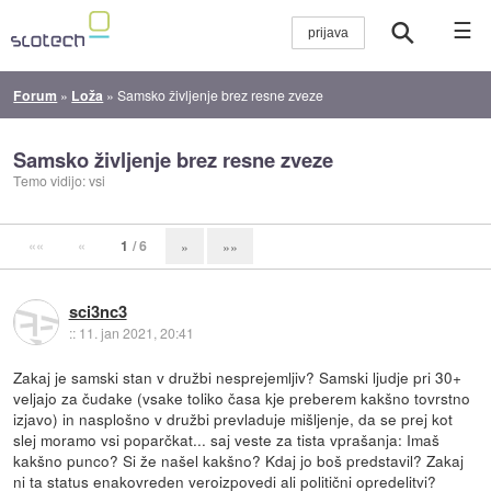
☰
Forum
»
Loža
»
Samsko življenje brez resne zveze
Samsko življenje brez resne zveze
Temo vidijo: vsi
««
«
1
/ 6
»
»»
sci3nc3
::
11. jan 2021, 20:41
Zakaj je samski stan v družbi nesprejemljiv? Samski ljudje pri 30+
veljajo za čudake (vsake toliko časa kje preberem kakšno tovrstno
izjavo) in nasplošno v družbi prevladuje mišljenje, da se prej kot
slej moramo vsi poparčkat... saj veste za tista vprašanja: Imaš
kakšno punco? Si že našel kakšno? Kdaj jo boš predstavil? Zakaj
ni ta status enakovreden veroizpovedi ali politični opredelitvi?