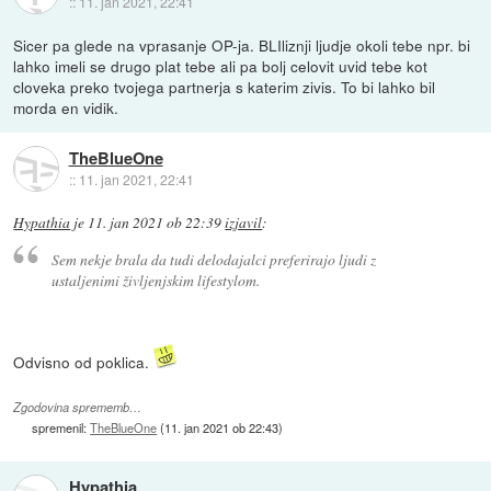
::
11. jan 2021, 22:41
Sicer pa glede na vprasanje OP-ja. BLIliznji ljudje okoli tebe npr. bi
lahko imeli se drugo plat tebe ali pa bolj celovit uvid tebe kot
cloveka preko tvojega partnerja s katerim zivis. To bi lahko bil
morda en vidik.
TheBlueOne
::
11. jan 2021, 22:41
Hypathia
je
11. jan 2021 ob 22:39
izjavil
:
Sem nekje brala da tudi delodajalci preferirajo ljudi z
ustaljenimi življenjskim lifestylom.
Odvisno od poklica.
Zgodovina sprememb…
spremenil:
TheBlueOne
(
11. jan 2021 ob 22:43
)
Hypathia