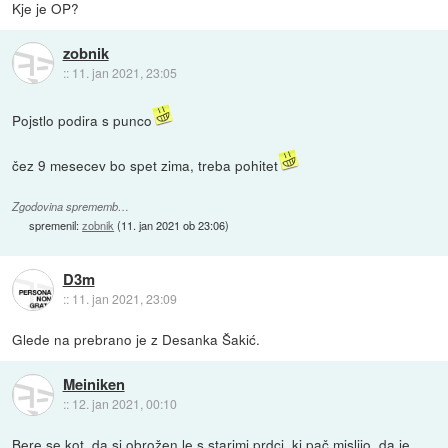
Kje je OP?
zobnik
::
11. jan 2021, 23:05
Pojstlo podira s punco
čez 9 mesecev bo spet zima, treba pohitet
Zgodovina sprememb…
spremenil:
zobnik
(
11. jan 2021 ob 23:06
)
D3m
::
11. jan 2021, 23:09
Glede na prebrano je z Desanka Šakić.
Meiniken
::
12. jan 2021, 00:10
Bere se kot, da si obrožen le s starimi prdci, ki pač mislijo, da je