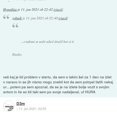
Hypathia
je
11. jan 2021 ob 22:42
izjavil
:
zobnik
je
11. jan 2021 ob 22:40
izjavil
:
...s takimi se nebi nikol družil kot si ti
Enako.
veš kaj je bil problem v startu, da sem s takim šel za 1 dan na izlet
v naravo in se jih nismo mogu znebit kot da sem potrpel tistih nekaj
ur....potem pa sem spoznal, da se je na izlete bolje vozit s svojim
avtom in če so bli taki sem po svoje nadaljeval, uf HURA
D3m
::
11. jan 2021, 23:05