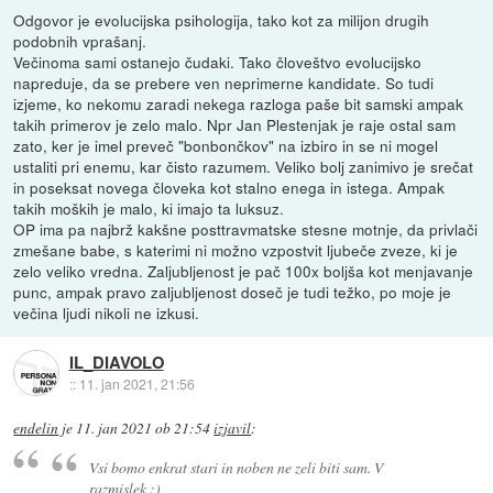
Odgovor je evolucijska psihologija, tako kot za milijon drugih
podobnih vprašanj.
Večinoma sami ostanejo čudaki. Tako človeštvo evolucijsko
napreduje, da se prebere ven neprimerne kandidate. So tudi
izjeme, ko nekomu zaradi nekega razloga paše bit samski ampak
takih primerov je zelo malo. Npr Jan Plestenjak je raje ostal sam
zato, ker je imel preveč "bonbončkov" na izbiro in se ni mogel
ustaliti pri enemu, kar čisto razumem. Veliko bolj zanimivo je srečat
in poseksat novega človeka kot stalno enega in istega. Ampak
takih moških je malo, ki imajo ta luksuz.
OP ima pa najbrž kakšne posttravmatske stesne motnje, da privlači
zmešane babe, s katerimi ni možno vzpostvit ljubeče zveze, ki je
zelo veliko vredna. Zaljubljenost je pač 100x boljša kot menjavanje
punc, ampak pravo zaljubljenost doseč je tudi težko, po moje je
večina ljudi nikoli ne izkusi.
IL_DIAVOLO
::
11. jan 2021, 21:56
endelin
je
11. jan 2021 ob 21:54
izjavil
:
Vsi bomo enkrat stari in noben ne zeli biti sam. V
razmislek :)