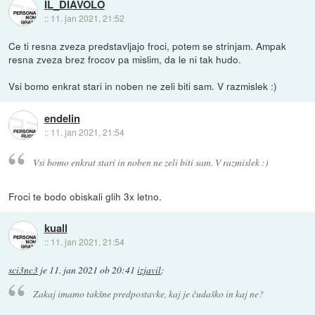
IL_DIAVOLO
::
11. jan 2021, 21:52
Ce ti resna zveza predstavljajo froci, potem se strinjam. Ampak
resna zveza brez frocov pa mislim, da le ni tak hudo.
Vsi bomo enkrat stari in noben ne zeli biti sam. V razmislek :)
endelin
::
11. jan 2021, 21:54
Vsi bomo enkrat stari in noben ne zeli biti sam. V razmislek :)
Froci te bodo obiskali glih 3x letno.
kuall
::
11. jan 2021, 21:54
sci3nc3
je
11. jan 2021 ob 20:41
izjavil
:
Zakaj imamo takšne predpostavke, kaj je čudaško in kaj ne?