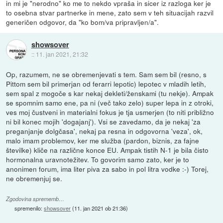
in mi je "nerodno" ko me to nekdo vpraša in sicer iz razloga ker je
to osebna stvar partnerke in mene, zato sem v teh situacijah razvil
generičen odgovor, da "ko bom/va pripravljen/a".
showsover
::
11. jan 2021, 21:32
Op, razumem, ne se obremenjevati s tem. Sam sem bil (resno, s
Pittom sem bil primerjan od ferarri lepotic) lepotec v mladih letih,
sem spal z mogoče s kar nekaj dekleti/ženskami (tu nekje). Ampak
se spomnim samo ene, pa ni (več tako zelo) super lepa in z otroki,
ves moj čustveni in materialni fokus je tja usmerjen (to niti približno
ni bil konec mojih 'dogajanj'). Vsi se zavedamo, da je nekaj 'za
preganjanje dolgčasa', nekaj pa resna in odgovorna 'veza', ok,
malo imam problemov, ker me služba (pardon, biznis, za fajne
številke) kliče na različne konce EU. Ampak tistih N-1 je bila čisto
hormonalna uravnotežitev. To govorim samo zato, ker je to
anonimen forum, ima liter piva za sabo in pol litra vodke :-) Torej,
ne obremenjuj se.
Zgodovina sprememb…
spremenilo:
showsover
(
11. jan 2021 ob 21:36
)