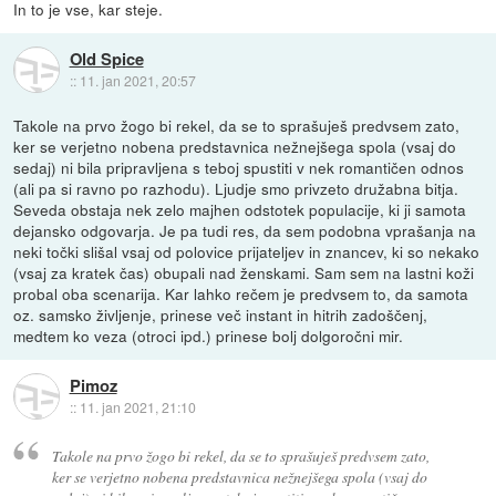
In to je vse, kar steje.
Old Spice
::
11. jan 2021, 20:57
Takole na prvo žogo bi rekel, da se to sprašuješ predvsem zato,
ker se verjetno nobena predstavnica nežnejšega spola (vsaj do
sedaj) ni bila pripravljena s teboj spustiti v nek romantičen odnos
(ali pa si ravno po razhodu). Ljudje smo privzeto družabna bitja.
Seveda obstaja nek zelo majhen odstotek populacije, ki ji samota
dejansko odgovarja. Je pa tudi res, da sem podobna vprašanja na
neki točki slišal vsaj od polovice prijateljev in znancev, ki so nekako
(vsaj za kratek čas) obupali nad ženskami. Sam sem na lastni koži
probal oba scenarija. Kar lahko rečem je predvsem to, da samota
oz. samsko življenje, prinese več instant in hitrih zadoščenj,
medtem ko veza (otroci ipd.) prinese bolj dolgoročni mir.
Pimoz
::
11. jan 2021, 21:10
Takole na prvo žogo bi rekel, da se to sprašuješ predvsem zato,
ker se verjetno nobena predstavnica nežnejšega spola (vsaj do