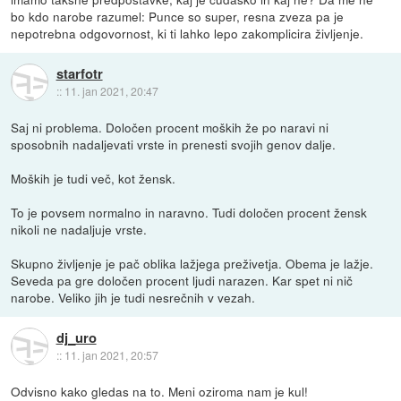
bo kdo narobe razumel: Punce so super, resna zveza pa je
nepotrebna odgovornost, ki ti lahko lepo zakomplicira življenje.
starfotr
::
11. jan 2021, 20:47
Saj ni problema. Določen procent moških že po naravi ni
sposobnih nadaljevati vrste in prenesti svojih genov dalje.
Moških je tudi več, kot žensk.
To je povsem normalno in naravno. Tudi določen procent žensk
nikoli ne nadaljuje vrste.
Skupno življenje je pač oblika lažjega preživetja. Obema je lažje.
Seveda pa gre določen procent ljudi narazen. Kar spet ni nič
narobe. Veliko jih je tudi nesrečnih v vezah.
dj_uro
::
11. jan 2021, 20:57
Odvisno kako gledas na to. Meni oziroma nam je kul!