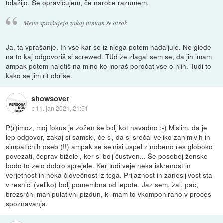
tolažijo. Se opravičujem, če narobe razumem.
Mene sprašujejo zakaj nimam še otrok
Ja, ta vprašanje. In vse kar se iz njega potem nadaljuje. Ne glede
na to kaj odgovoriš si screwed. TUd že zlagal sem se, da jih imam
ampak potem naletiš na mino ko moraš poročat vse o njih. Tudi to
kako se jim rit obriše.
showsover
::
11. jan 2021, 21:51
P(r)imoz, moj fokus je zožen še bolj kot navadno :-) Mislim, da je
lep odgovor, zakaj si samski, če si, da si srečal veliko zanimivih in
simpatičnih oseb (!!) ampak se še nisi uspel z nobeno res globoko
povezati, čeprav biželel, ker si bolj čustven... Še posebej ženske
bodo to zelo dobro sprejele. Ker tudi veje neka iskrenost in
verjetnost in neka človečnost iz tega. Prijaznost in zanesljivost sta
v resnici (veliko) bolj pomembna od lepote. Jaz sem, žal, pač,
brezsrčni manipulativni pizdun, ki imam to vkomponirano v proces
spoznavanja.