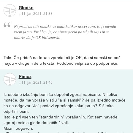
Glodko
::
11. jan 2021, 21:38
Ni problem biti samski, ce imas kolikor hoces sans, to je menda
vsem jasno. Problem je, ce nimas nekih posebnih sans in se
tolazis, da je OK biti samski.
Tole. Če prideš na forum vprašat ali je OK, da si samski se boš
najdu v drugem delu teksta. Podobno velja za op podpornike.
Pimoz
::
11. jan 2021, 21:45
Iz osebne izkušnje bom še dopolnil zgoraj napisano. Ni toliko
moteče, da me vpraša v stilu "a si samski"? Je pa izredno moteče
ko na odgovor "Ja" postavi vprašanje zakaj pa to? S široko
odprtimi očmi.
Isto je pri vseh teh "standardnih" vprašanjih. Kot sem navedel
zgoraj recimo glede domačih živali.
Možni odgovori: