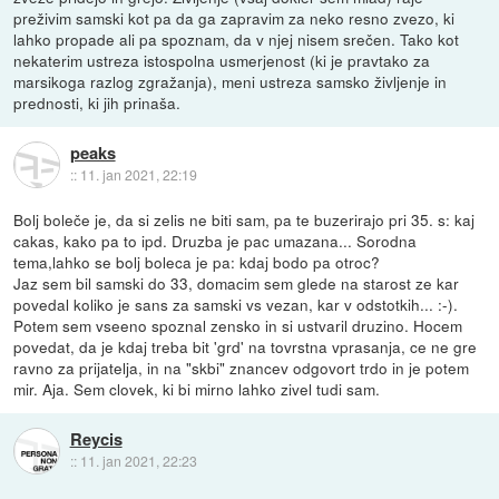
preživim samski kot pa da ga zapravim za neko resno zvezo, ki
lahko propade ali pa spoznam, da v njej nisem srečen. Tako kot
nekaterim ustreza istospolna usmerjenost (ki je pravtako za
marsikoga razlog zgražanja), meni ustreza samsko življenje in
prednosti, ki jih prinaša.
peaks
::
11. jan 2021, 22:19
Bolj boleče je, da si zelis ne biti sam, pa te buzerirajo pri 35. s: kaj
cakas, kako pa to ipd. Druzba je pac umazana... Sorodna
tema,lahko se bolj boleca je pa: kdaj bodo pa otroc?
Jaz sem bil samski do 33, domacim sem glede na starost ze kar
povedal koliko je sans za samski vs vezan, kar v odstotkih... :-).
Potem sem vseeno spoznal zensko in si ustvaril druzino. Hocem
povedat, da je kdaj treba bit 'grd' na tovrstna vprasanja, ce ne gre
ravno za prijatelja, in na "skbi" znancev odgovort trdo in je potem
mir. Aja. Sem clovek, ki bi mirno lahko zivel tudi sam.
Reycis
::
11. jan 2021, 22:23