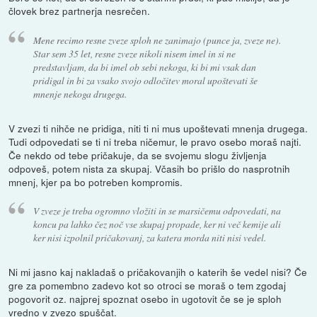
človek brez partnerja nesrečen.
Mene recimo resne zveze sploh ne zanimajo (punce ja, zveze ne).
Star sem 35 let, resne zveze nikoli nisem imel in si ne
predstavljam, da bi imel ob sebi nekoga, ki bi mi vsak dan
pridigal in bi za vsako svojo odločitev moral upoštevati še
mnenje nekoga drugega.
V zvezi ti nihče ne pridiga, niti ti ni mus upoštevati mnenja drugega.
Tudi odpovedati se ti ni treba ničemur, le pravo osebo moraš najti.
Če nekdo od tebe pričakuje, da se svojemu slogu življenja
odpoveš, potem nista za skupaj. Včasih bo prišlo do nasprotnih
mnenj, kjer pa bo potreben kompromis.
V zveze je treba ogromno vložiti in se marsičemu odpovedati, na
koncu pa lahko čez noč vse skupaj propade, ker ni več kemije ali
ker nisi izpolnil pričakovanj, za katera morda niti nisi vedel.
Ni mi jasno kaj nakladaš o pričakovanjih o katerih še vedel nisi? Če
gre za pomembno zadevo kot so otroci se moraš o tem zgodaj
pogovorit oz. najprej spoznat osebo in ugotovit če se je sploh
vredno v zvezo spuščat.