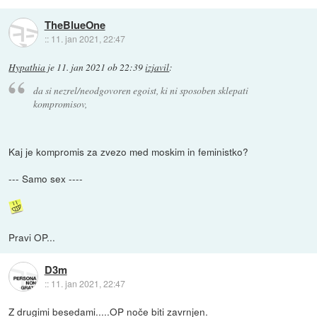
TheBlueOne
::
11. jan 2021, 22:47
Hypathia
je
11. jan 2021 ob 22:39
izjavil
:
da si nezrel/neodgovoren egoist, ki ni sposoben sklepati
kompromisov,
Kaj je kompromis za zvezo med moskim in feministko?
--- Samo sex ----
Pravi OP...
D3m
::
11. jan 2021, 22:47
Z drugimi besedami.....OP noče biti zavrnjen.