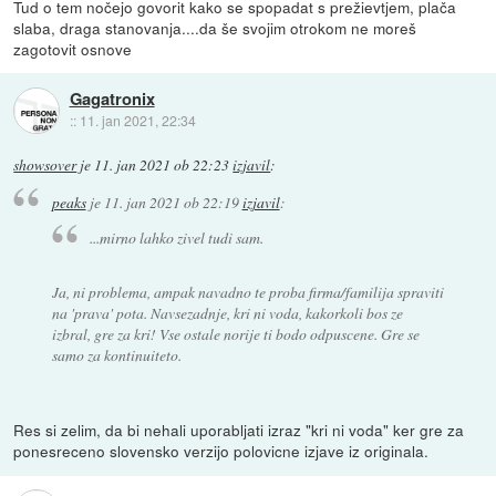
Tud o tem nočejo govorit kako se spopadat s prežievtjem, plača
slaba, draga stanovanja....da še svojim otrokom ne moreš
zagotovit osnove
Gagatronix
::
11. jan 2021, 22:34
showsover
je
11. jan 2021 ob 22:23
izjavil
:
peaks
je
11. jan 2021 ob 22:19
izjavil
:
...mirno lahko zivel tudi sam.
Ja, ni problema, ampak navadno te proba firma/familija spraviti
na 'prava' pota. Navsezadnje, kri ni voda, kakorkoli bos ze
izbral, gre za kri! Vse ostale norije ti bodo odpuscene. Gre se
samo za kontinuiteto.
Res si zelim, da bi nehali uporabljati izraz "kri ni voda" ker gre za
ponesreceno slovensko verzijo polovicne izjave iz originala.