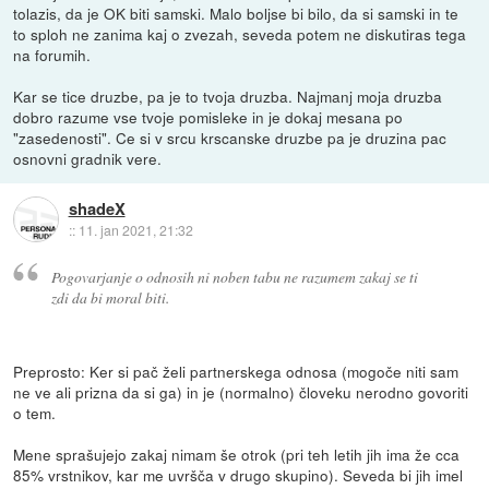
tolazis, da je OK biti samski. Malo boljse bi bilo, da si samski in te
to sploh ne zanima kaj o zvezah, seveda potem ne diskutiras tega
na forumih.
Kar se tice druzbe, pa je to tvoja druzba. Najmanj moja druzba
dobro razume vse tvoje pomisleke in je dokaj mesana po
"zasedenosti". Ce si v srcu krscanske druzbe pa je druzina pac
osnovni gradnik vere.
shadeX
::
11. jan 2021, 21:32
Pogovarjanje o odnosih ni noben tabu ne razumem zakaj se ti
zdi da bi moral biti.
Preprosto: Ker si pač želi partnerskega odnosa (mogoče niti sam
ne ve ali prizna da si ga) in je (normalno) človeku nerodno govoriti
o tem.
Mene sprašujejo zakaj nimam še otrok (pri teh letih jih ima že cca
85% vrstnikov, kar me uvršča v drugo skupino). Seveda bi jih imel