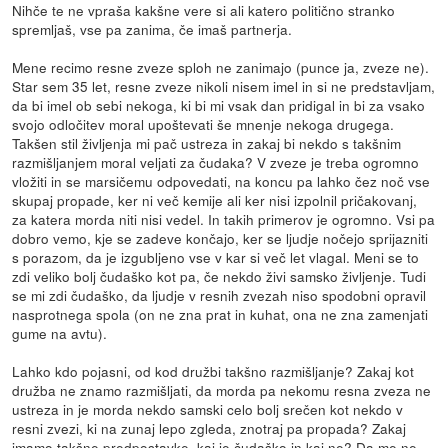
Nihče te ne vpraša kakšne vere si ali katero politično stranko
spremljaš, vse pa zanima, če imaš partnerja.
Mene recimo resne zveze sploh ne zanimajo (punce ja, zveze ne).
Star sem 35 let, resne zveze nikoli nisem imel in si ne predstavljam,
da bi imel ob sebi nekoga, ki bi mi vsak dan pridigal in bi za vsako
svojo odločitev moral upoštevati še mnenje nekoga drugega.
Takšen stil življenja mi pač ustreza in zakaj bi nekdo s takšnim
razmišljanjem moral veljati za čudaka? V zveze je treba ogromno
vložiti in se marsičemu odpovedati, na koncu pa lahko čez noč vse
skupaj propade, ker ni več kemije ali ker nisi izpolnil pričakovanj,
za katera morda niti nisi vedel. In takih primerov je ogromno. Vsi pa
dobro vemo, kje se zadeve končajo, ker se ljudje nočejo sprijazniti
s porazom, da je izgubljeno vse v kar si več let vlagal. Meni se to
zdi veliko bolj čudaško kot pa, če nekdo živi samsko življenje. Tudi
se mi zdi čudaško, da ljudje v resnih zvezah niso spodobni opravil
nasprotnega spola (on ne zna prat in kuhat, ona ne zna zamenjati
gume na avtu).
Lahko kdo pojasni, od kod družbi takšno razmišljanje? Zakaj kot
družba ne znamo razmišljati, da morda pa nekomu resna zveza ne
ustreza in je morda nekdo samski celo bolj srečen kot nekdo v
resni zvezi, ki na zunaj lepo zgleda, znotraj pa propada? Zakaj
imamo takšne predpostavke, kaj je čudaško in kaj ne? Da me ne