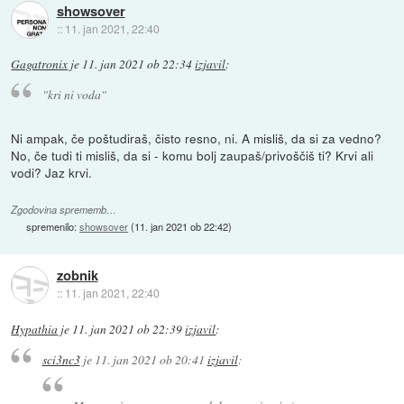
showsover
::
11. jan 2021, 22:40
Gagatronix
je
11. jan 2021 ob 22:34
izjavil
:
"kri ni voda"
Ni ampak, če poštudiraš, čisto resno, ni. A misliš, da si za vedno?
No, če tudi ti misliš, da si - komu bolj zaupaš/privoščiš ti? Krvi ali
vodi? Jaz krvi.
Zgodovina sprememb…
spremenilo:
showsover
(
11. jan 2021 ob 22:42
)
zobnik
::
11. jan 2021, 22:40
Hypathia
je
11. jan 2021 ob 22:39
izjavil
:
sci3nc3
je
11. jan 2021 ob 20:41
izjavil
: