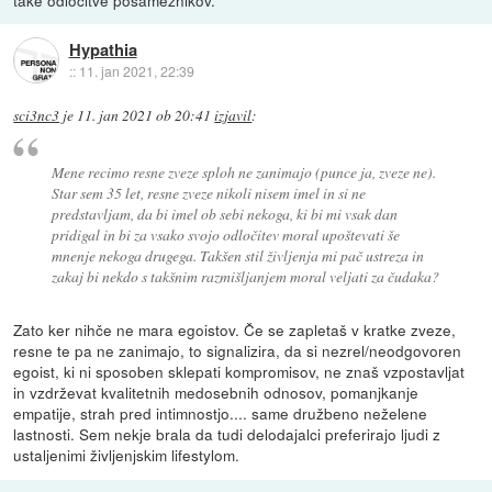
Hypathia
::
11. jan 2021, 22:39
sci3nc3
je
11. jan 2021 ob 20:41
izjavil
:
Mene recimo resne zveze sploh ne zanimajo (punce ja, zveze ne).
Star sem 35 let, resne zveze nikoli nisem imel in si ne
predstavljam, da bi imel ob sebi nekoga, ki bi mi vsak dan
pridigal in bi za vsako svojo odločitev moral upoštevati še
mnenje nekoga drugega. Takšen stil življenja mi pač ustreza in
zakaj bi nekdo s takšnim razmišljanjem moral veljati za čudaka?
Zato ker nihče ne mara egoistov. Če se zapletaš v kratke zveze,
resne te pa ne zanimajo, to signalizira, da si nezrel/neodgovoren
egoist, ki ni sposoben sklepati kompromisov, ne znaš vzpostavljat
in vzdrževat kvalitetnih medosebnih odnosov, pomanjkanje
empatije, strah pred intimnostjo.... same družbeno neželene
lastnosti. Sem nekje brala da tudi delodajalci preferirajo ljudi z
ustaljenimi življenjskim lifestylom.