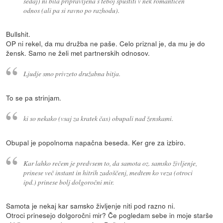
sedaj) ni bila pripravljena s teboj spustiti v nek romantičen
odnos (ali pa si ravno po razhodu).
Bullshit.
OP ni rekel, da mu družba ne paše. Celo priznal je, da mu je do
žensk. Samo ne želi met partnerskih odnosov.
Ljudje smo privzeto družabna bitja.
To se pa strinjam.
ki so nekako (vsaj za kratek čas) obupali nad ženskami.
Obupal je popolnoma napačna beseda. Ker gre za izbiro.
Kar lahko rečem je predvsem to, da samota oz. samsko življenje,
prinese več instant in hitrih zadoščenj, medtem ko veza (otroci
ipd.) prinese bolj dolgoročni mir.
Samota je nekaj kar samsko življenje niti pod razno ni.
Otroci prinesejo dolgoročni mir? Če pogledam sebe in moje starše