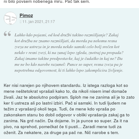
ni bilo povsem nobenega miru. Pač tak sem.
Pimoz
::
11. jan 2021, 21:17
Lahko kdo pojasni, od kod družbi takšno razmišljanje? Zakaj
kot družba ne znamo razmišljati, da morda pa nekomu resna
zveza ne ustreza in je morda nekdo samski celo bolj srečen kot
nekdo v resni zvezi, ki na zunaj lepo zgleda, znotraj pa propada?
Zakaj imamo takšne predpostavke, kaj je čudaško in kaj ne? Da
me ne bo kdo narobe razumel: Punce so super, resna zveza pa je
nepotrebna odgovornost, ki ti lahko lepo zakomplicira življenje.
Ker nisi narejen po njihovem standardu. Iz istega razloga kot so
mene neštetokrat vprašali kako to, da nikoli nisem imel domače
živali. Jaz te absolutno podpiram. Sploh me ne zanima ali je to zato
ker ti ustreza ali po lastni izbiri. Pač si samski. In tudi ljudem ne
težim z vprašanji okoli tega. Tudi, če mene kdo vpraša po
zakonskem stanu bo dobil odgovor v obliki vprašanja zakaj ga to
zanima. Na grd način. Da dojame. In ja punce so super. Za it na
pivo, na sprehod, pomečkat če ti pusti... Zaradi mene tudi za
oženit. Za nekatere, za druge pa pač ne. Nič narobe s tem.