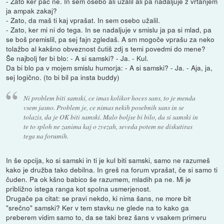
- Zato ker pač ne. In sem osebo ali užalil ali pa nadaljuje z vrtanjem
ja ampak zakaj?
- Zato, da maš ti kaj vprašat. In sem osebo užalil.
- Zato, ker mi ni do tega. In se nadaljuje v smislu ja pa si mlad, pa
se boš premislil, pa sej fajn zgledaš. A sm mogoče vprašu za neko
tolažbo al kakšno obveznost čutiš zdj s temi povedmi do mene?
Še najbolj fer bi blo: - A si samski? - Ja. - Kul.
Da bi blo pa v mojem smislu humorja: - A si samski? - Ja. - Aja, ja,
sej logično. (to bi bil pa insta buddy)
Ni problem biti samski, ce imas kolikor hoces sans, to je menda
vsem jasno. Problem je, ce nimas nekih posebnih sans in se
tolazis, da je OK biti samski. Malo boljse bi bilo, da si samski in
te to sploh ne zanima kaj o zvezah, seveda potem ne diskutiras
tega na forumih.
In še opcija, ko si samski in ti je kul biti samski, samo ne razumeš
kako je družba tako debilna. In greš na forum vprašat, če si samo ti
čuden. Pa ok kšno babico še razumem, mladih pa ne. Mi je
približno istega ranga kot spolna usmerjenost.
Drugače pa citat: se pravi nekdo, ki nima šans, ne more bit
"srečno" samski? Ker v tem stavku ne glede na to kako ga
preberem vidim samo to, da se taki brez šans v vsakem primeru