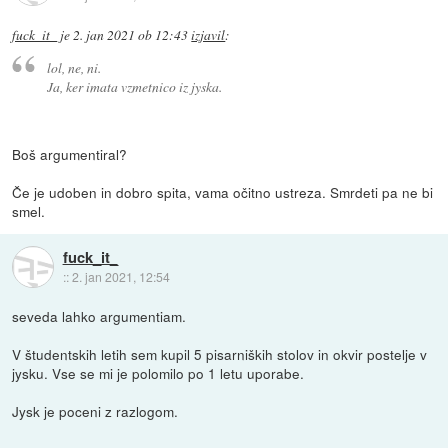
fuck_it_
je
2. jan 2021 ob 12:43
izjavil
:
lol, ne, ni.
Ja, ker imata vzmetnico iz jyska.
Boš argumentiral?
Če je udoben in dobro spita, vama očitno ustreza. Smrdeti pa ne bi
smel.
fuck_it_
::
2. jan 2021, 12:54
seveda lahko argumentiam.
V študentskih letih sem kupil 5 pisarniških stolov in okvir postelje v
jysku. Vse se mi je polomilo po 1 letu uporabe.
Jysk je poceni z razlogom.