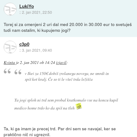
LukiYo
::
2. jan 2021, 22:50
Torej si za omenjeni 2 uri dal med 20.000 in 30.000 eur to svetuješ
tudi nam ostalim, ki kupujemo jogi?
c3p0
::
3. jan 2021, 09:40
Kvinta
je
2. jan 2021 ob 14:24
izjavil
:
v Ikei za 150€ dobiš zrolanega novega, ne smrdi in
spiš kot kralj. Če so ti le všeč trda ležišča
Ta jogi sploh ni trd sem probal kratkomalo vse na koncu kupil
medico home trdo ko da spiš na tleh
Ta, ki ga imam je precej trd. Par dni sem se navajal, ker se
praktično nič ni ugreznil.