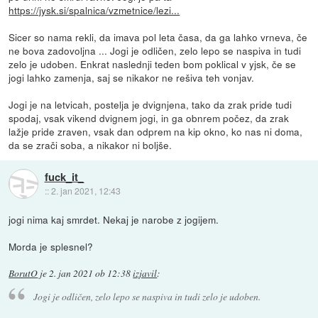
https://jysk.si/spalnica/vzmetnice/lezi...
Sicer so nama rekli, da imava pol leta časa, da ga lahko vrneva, če
ne bova zadovoljna ... Jogi je odličen, zelo lepo se naspiva in tudi
zelo je udoben. Enkrat naslednji teden bom poklical v yjsk, če se
jogi lahko zamenja, saj se nikakor ne rešiva teh vonjav.
Jogi je na letvicah, postelja je dvignjena, tako da zrak pride tudi
spodaj, vsak vikend dvignem jogi, in ga obnrem počez, da zrak
lažje pride zraven, vsak dan odprem na kip okno, ko nas ni doma,
da se zrači soba, a nikakor ni boljše.
fuck_it_
::
2. jan 2021, 12:43
jogi nima kaj smrdet. Nekaj je narobe z jogijem.
Morda je splesnel?
BorutO
je
2. jan 2021 ob 12:38
izjavil
:
Jogi je odličen, zelo lepo se naspiva in tudi zelo je udoben.