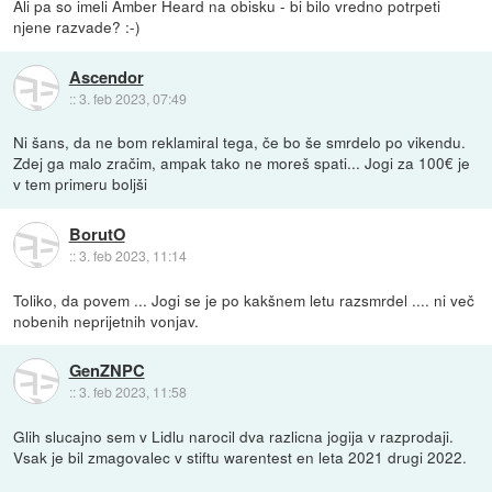
Ali pa so imeli Amber Heard na obisku - bi bilo vredno potrpeti
njene razvade? :-)
Ascendor
::
3. feb 2023, 07:49
Ni šans, da ne bom reklamiral tega, če bo še smrdelo po vikendu.
Zdej ga malo zračim, ampak tako ne moreš spati... Jogi za 100€ je
v tem primeru boljši
BorutO
::
3. feb 2023, 11:14
Toliko, da povem ... Jogi se je po kakšnem letu razsmrdel .... ni več
nobenih neprijetnih vonjav.
GenZNPC
::
3. feb 2023, 11:58
Glih slucajno sem v Lidlu narocil dva razlicna jogija v razprodaji.
Vsak je bil zmagovalec v stiftu warentest en leta 2021 drugi 2022.