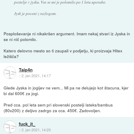
postelje v jysku. Vse se mi je polomilo po 1 letu uporabe.
Jysk je poceni z razlogom.
Posploševanje ni nikakršen argument. Imam nekaj stvari iz Jyska in
se ni nič polomilo.
Katero delovno mesto so ti zaupali v podjetju, ki proizvaja Hitex
ležišča?
Taip4n
::
2. jan 2021, 14:17
Glede Jyska in jogijev ne vem... Mi pa ne delujejo kot štacuna, kjer
bi dal 600€ za jogi.
Pred cca. pol leta sem pri slovenski postelji lateks/bambus
(80x200) z deljivo zadrgo za cca. 450€. Zadovoljen.
fuck_it_
::
2. jan 2021, 14:20