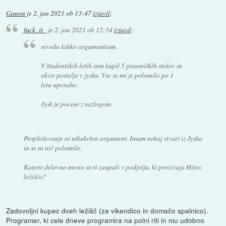
Ganon
je
2. jan 2021 ob 13:47
izjavil
:
fuck_it_
je
2. jan 2021 ob 12:54
izjavil
:
seveda lahko argumentiam.
V študentskih letih sem kupil 5 pisarniških stolov in
okvir postelje v jysku. Vse se mi je polomilo po 1
letu uporabe.
Jysk je poceni z razlogom.
Posploševanje ni nikakršen argument. Imam nekaj stvari iz Jyska
in se ni nič polomilo.
Katero delovno mesto so ti zaupali v podjetju, ki proizvaja Hitex
ležišča?
Zadovoljni kupec dveh ležišč (za vikendico in domačo spalnico).
Programer, ki cele dneve programira na polni riti in mu udobno