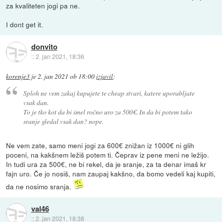
za kvaliteten jogi pa ne.
I dont get it.
donvito
::
2. jan 2021, 18:36
korenje3
je
2. jan 2021 ob 18:00
izjavil
:
Sploh ne vem zakaj kupujete te cheap stvari, katere uporabljate
vsak dan.
To je tko kot da bi imel ročno uro za 500€. In da bi potem tako
sranje gledal vsak dan? nope.
Ne vem zate, samo meni jogi za 600€ znižan iz 1000€ ni glih
poceni, na kakšnem ležiš potem ti. Čeprav iz pene meni ne ležijo.
In tudi ura za 500€, ne bi rekel, da je sranje, za ta denar imaš kr
fajn uro. Če jo nosiš, nam zaupaj kakšno, da bomo vedeli kaj kupiti,
da ne nosimo sranja.
val46
::
2. jan 2021, 18:38