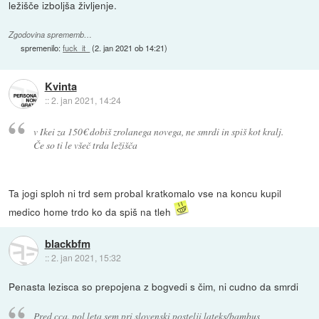
ležišče izboljša življenje.
Zgodovina sprememb…
spremenilo:
fuck_it_
(
2. jan 2021 ob 14:21
)
Kvinta
::
2. jan 2021, 14:24
v Ikei za 150€ dobiš zrolanega novega, ne smrdi in spiš kot kralj.
Če so ti le všeč trda ležišča
Ta jogi sploh ni trd sem probal kratkomalo vse na koncu kupil
medico home trdo ko da spiš na tleh
blackbfm
::
2. jan 2021, 15:32
Penasta lezisca so prepojena z bogvedi s čim, ni cudno da smrdi
Pred cca. pol leta sem pri slovenski postelji lateks/bambus