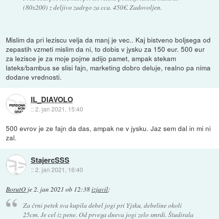
(80x200) z deljivo zadrgo za cca. 450€. Zadovoljen.
Mislim da pri leziscu velja da manj je vec.. Kaj bistveno boljsega od
zepastih vzmeti mislim da ni, to dobis v jysku za 150 eur. 500 eur
za lezisce je za moje pojme adijo pamet, ampak stekam
lateks/bambus se slisi fajn, marketing dobro deluje, realno pa nima
dodane vrednosti.
IL_DIAVOLO
::
2. jan 2021, 15:40
500 evrov je ze fajn da das, ampak ne v jysku. Jaz sem dal in mi ni
zal.
StajercSSS
::
2. jan 2021, 16:40
BorutO
je
2. jan 2021 ob 12:38
izjavil
:
Za črni petek sva kupila debel jogi pri Yjsku, debeline okoli
25cm. Je cel iz pene. Od prvega dneva jogi zelo smrdi. Študirala