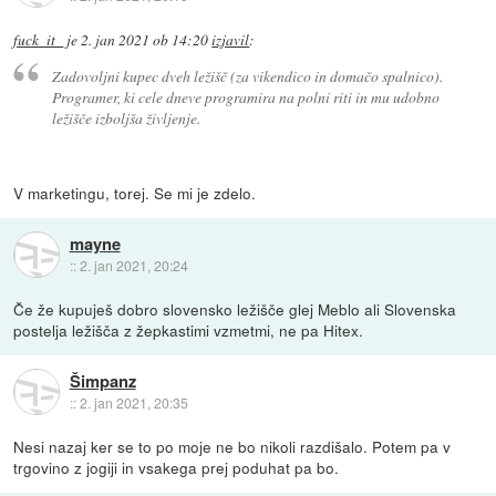
fuck_it_
je
2. jan 2021 ob 14:20
izjavil
:
Zadovoljni kupec dveh ležišč (za vikendico in domačo spalnico).
Programer, ki cele dneve programira na polni riti in mu udobno
ležišče izboljša življenje.
V marketingu, torej. Se mi je zdelo.
mayne
::
2. jan 2021, 20:24
Če že kupuješ dobro slovensko ležišče glej Meblo ali Slovenska
postelja ležišča z žepkastimi vzmetmi, ne pa Hitex.
Šimpanz
::
2. jan 2021, 20:35
Nesi nazaj ker se to po moje ne bo nikoli razdišalo. Potem pa v
trgovino z jogiji in vsakega prej poduhat pa bo.