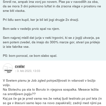
Smrdi ne, ampak ima vonj po novem. Pise pa v navodilih za oba,
da se mora 3 dni pokoncno luftat in da zracna vlaga v prostoru ne
sme biti visoka.
Pri lidlu sem kupil, ker je bil isti jogi drugje 2x drazji.
Bom sele v nedeljo prvic spal na njem.
Sem najprej mislil dat jurja v neki trgovini, ki se z jogiji ukvarja, pa
sem potem zvedel, da imajo do 300% marze gor, stvari pa pridejo
iz iste fabrike vse.
PS: bom porocal, ce bom slabo spal.
cvalsr
::
3. feb 2023, 13:03
V Svetem pismu je Job zgled potrpežljivosti in vdanosti v božjo
voljo.
Na Slotechu pa sta to Boruto in njegova sospalka. Mesece ležita
na smrdljivem jogiju??
Kaj pa če ga je pred vama res že nekaj ljudi testiralo po pol leta (in
so ga v štacuni samo lepo na novo zapakirali); zadnji med njimi pa