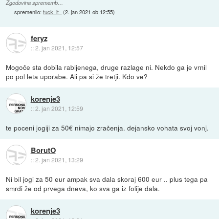
Zgodovina sprememb…
spremenilo:
fuck_it_
(
2. jan 2021 ob 12:55
)
feryz
::
2. jan 2021, 12:57
Mogoče sta dobila rabljenega, druge razlage ni. Nekdo ga je vrnil
po pol leta uporabe. Ali pa si že tretji. Kdo ve?
korenje3
::
2. jan 2021, 12:59
te poceni jogiji za 50€ nimajo zračenja. dejansko vohata svoj vonj.
BorutO
::
2. jan 2021, 13:29
Ni bil jogi za 50 eur ampak sva dala skoraj 600 eur .. plus tega pa
smrdi že od prvega dneva, ko sva ga iz folije dala.
korenje3