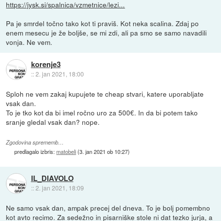
https://jysk.si/spalnica/vzmetnice/lezi...
Pa je smrdel točno tako kot ti praviš. Kot neka scalina. Zdaj po
enem mesecu je že boljše, se mi zdi, ali pa smo se samo navadili
vonja. Ne vem.
korenje3
::
2. jan 2021, 18:00
Sploh ne vem zakaj kupujete te cheap stvari, katere uporabljate
vsak dan.
To je tko kot da bi imel ročno uro za 500€. In da bi potem tako
sranje gledal vsak dan? nope.
Zgodovina sprememb…
predlagalo izbris:
matobeli
(
3. jan 2021 ob 10:27
)
IL_DIAVOLO
::
2. jan 2021, 18:09
Ne samo vsak dan, ampak precej del dneva. To je bolj pomembno
kot avto recimo. Za sedežno in pisarniške stole ni dat tezko jurja, a