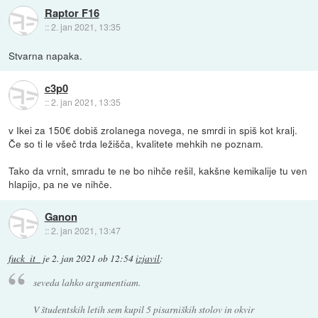
Raptor F16
::
2. jan 2021, 13:35
Stvarna napaka.
c3p0
::
2. jan 2021, 13:35
v Ikei za 150€ dobiš zrolanega novega, ne smrdi in spiš kot kralj.
Če so ti le všeč trda ležišča, kvalitete mehkih ne poznam.
Tako da vrnit, smradu te ne bo nihče rešil, kakšne kemikalije tu ven
hlapijo, pa ne ve nihče.
Ganon
::
2. jan 2021, 13:47
fuck_it_
je
2. jan 2021 ob 12:54
izjavil
:
seveda lahko argumentiam.
V študentskih letih sem kupil 5 pisarniških stolov in okvir