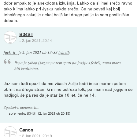
dobr ampak to je anekdotna izkušnja. Lahko da si imel srečo ravno
tako k ima lahko pri Jysku nekdo srečo. Če ne poveš kej bolj
tehničnega zakaj je nekaj boljš kot drugo pol je to sam gostilniška
debata.
B34ST
::
2. jan 2021, 20:14
fuck_it_
je
2. jan 2021 ob 13:33
izjavil
:
Pena je zakon (jaz ne morem spati na jogiju s fedri), samo mora
biti kvalitetna.
Jaz sem tudi opazil da me včasih žulijo fedri in se moram potem
obrnit na drugo stran, ki mi ne ustreza tolk, pa imam nad jogijem še
nadjogi. Je pa res da je star že 10 let, če ne 14.
Zgodovina sprememb…
spremenilo:
B34ST
(
2. jan 2021 ob 20:15
)
Ganon
::
2. jan 2021, 20:19