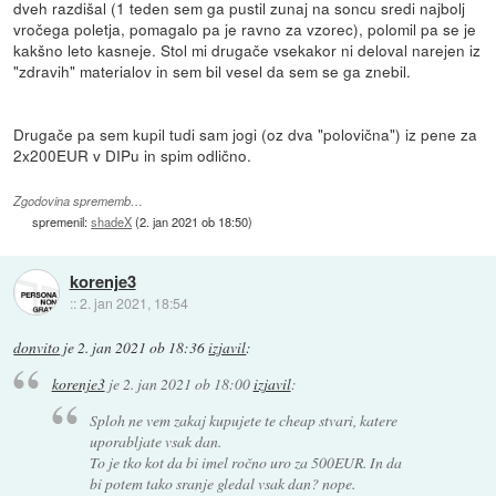
dveh razdišal (1 teden sem ga pustil zunaj na soncu sredi najbolj
vročega poletja, pomagalo pa je ravno za vzorec), polomil pa se je
kakšno leto kasneje. Stol mi drugače vsekakor ni deloval narejen iz
"zdravih" materialov in sem bil vesel da sem se ga znebil.
Drugače pa sem kupil tudi sam jogi (oz dva "polovična") iz pene za
2x200EUR v DIPu in spim odlično.
Zgodovina sprememb…
spremenil:
shadeX
(
2. jan 2021 ob 18:50
)
korenje3
::
2. jan 2021, 18:54
donvito
je
2. jan 2021 ob 18:36
izjavil
:
korenje3
je
2. jan 2021 ob 18:00
izjavil
:
Sploh ne vem zakaj kupujete te cheap stvari, katere
uporabljate vsak dan.
To je tko kot da bi imel ročno uro za 500EUR. In da
bi potem tako sranje gledal vsak dan? nope.