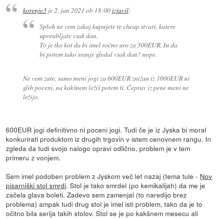
korenje3
je
2. jan 2021 ob 18:00
izjavil
:
Sploh ne vem zakaj kupujete te cheap stvari, katere
uporabljate vsak dan.
To je tko kot da bi imel ročno uro za 500EUR. In da
bi potem tako sranje gledal vsak dan? nope.
Ne vem zate, samo meni jogi za 600EUR znižan iz 1000EUR ni
glih poceni, na kakšnem ležiš potem ti. Čeprav iz pene meni ne
ležijo.
600EUR jogi definitivno ni poceni jogi. Tudi če je iz Jyska bi moral
konkurirati produktom iz drugih trgovin v istem cenovnem rangu. In
zgleda da tudi svojo nalogo opravi odlično, problem je v tem
primeru z vonjem.
Sem imel podoben problem z Jyskom več let nazaj (tema tule -
Nov
pisarniški stol smrdi
. Stol je tako smrdel (po kemikalijah) da me je
začela glava boleti. Zadevo sem zamenjal (to naredijo brez
problema) ampak tudi drug stol je imel isti problem, tako da je to
očitno bila serija takih stolov. Stol se je po kakšnem mesecu ali