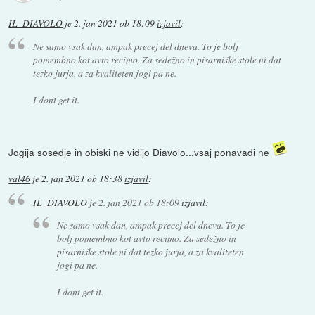
IL_DIAVOLO
je
2. jan 2021 ob 18:09
izjavil
:
Ne samo vsak dan, ampak precej del dneva. To je bolj
pomembno kot avto recimo. Za sedežno in pisarniške stole ni dat
tezko jurja, a za kvaliteten jogi pa ne.
I dont get it.
Jogija sosedje in obiski ne vidijo Diavolo...vsaj ponavadi ne
val46
je
2. jan 2021 ob 18:38
izjavil
:
IL_DIAVOLO
je
2. jan 2021 ob 18:09
izjavil
:
Ne samo vsak dan, ampak precej del dneva. To je
bolj pomembno kot avto recimo. Za sedežno in
pisarniške stole ni dat tezko jurja, a za kvaliteten
jogi pa ne.
I dont get it.