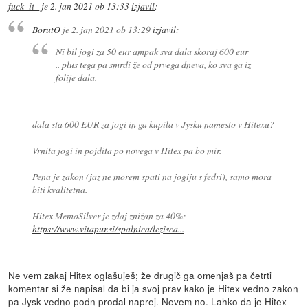
fuck_it_
je
2. jan 2021 ob 13:33
izjavil
:
BorutO
je
2. jan 2021 ob 13:29
izjavil
:
Ni bil jogi za 50 eur ampak sva dala skoraj 600 eur
.. plus tega pa smrdi že od prvega dneva, ko sva ga iz
folije dala.
dala sta 600 EUR za jogi in ga kupila v Jysku namesto v Hitexu?
Vrnita jogi in pojdita po novega v Hitex pa bo mir.
Pena je zakon (jaz ne morem spati na jogiju s fedri), samo mora
biti kvalitetna.
Hitex MemoSilver je zdaj znižan za 40%:
https://www.vitapur.si/spalnica/lezisca...
Ne vem zakaj Hitex oglašuješ; že drugič ga omenjaš pa četrti
komentar si že napisal da bi ja svoj prav kako je Hitex vedno zakon
pa Jysk vedno podn prodal naprej. Nevem no. Lahko da je Hitex