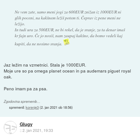
Ne vem zate, samo meni jogi za 600EUR znižan iz 1000EUR ni
glih poceni, na kakšnem ležiš potem ti. Čeprav iz pene meni ne
ležijo.
In tudi ura za 500EUR, ne bi rekel, da je sranje, za ta denar imaš
kr fajn uro. Če jo nosiš, nam zaupaj kakšno, da bomo vedeli kaj
kupiti, da ne nosimo sranja.
Jaz ležim na vzmetnici. Stala je 1000EUR.
Moje ure so pa omega planet ocean in pa audemars piguet royal
oak.
Peno imam pa za psa.
Zgodovina sprememb…
spremenil:
korenje3
(
2. jan 2021 ob 18:56
)
Glugy
::
2. jan 2021, 19:33