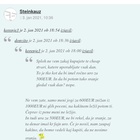
Steinkauz
::
3. jan 2021, 10:36
korenje3
je
2. jan 2021 ob 18:54
izjavil
:
donvito
je
2. jan 2021 ob 18:36
izjavil
:
korenje3
je
2. jan 2021 ob 18:00
izjavil
:
Sploh ne vem zakaj kupujete te cheap
stvari, katere uporabljate vsak dan.
To je tko kot da bi imel ročno uro za
500EUR. In da bi potem tako sranje
gledal vsak dan? nope.
Ne vem zate, samo meni jogi za 600EUR znižan iz
1000EUR ni glih poceni, na kakšnem ležiš potem ti.
Čeprav iz pene meni ne ležijo.
In tudi ura za 500EUR, ne bi rekel, da je sranje, za
ta denar imaš kr fajn uro. Če jo nosiš, nam zaupaj
kakšno, da bomo vedeli kaj kupiti, da ne nosimo
sranja.