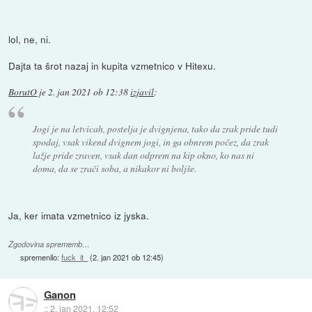
lol, ne, ni.
Dajta ta šrot nazaj in kupita vzmetnico v Hitexu.
BorutO
je
2. jan 2021 ob 12:38
izjavil
:
Jogi je na letvicah, postelja je dvignjena, tako da zrak pride tudi
spodaj, vsak vikend dvignem jogi, in ga obnrem počez, da zrak
lažje pride zraven, vsak dan odprem na kip okno, ko nas ni
doma, da se zrači soba, a nikakor ni boljše.
Ja, ker imata vzmetnico iz jyska.
Zgodovina sprememb…
spremenilo:
fuck_it_
(
2. jan 2021 ob 12:45
)
Ganon
::
2. jan 2021, 12:52