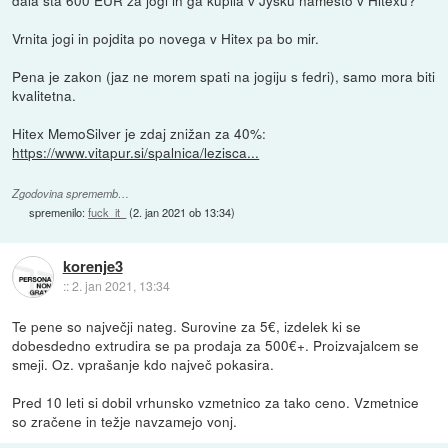
dala sta 600 EUR za jogi in ga kupila v Jysku namesto v Hitexu?
Vrnita jogi in pojdita po novega v Hitex pa bo mir.
Pena je zakon (jaz ne morem spati na jogiju s fedri), samo mora biti
kvalitetna.
Hitex MemoSilver je zdaj znižan za 40%:
https://www.vitapur.si/spalnica/lezisca...
Zgodovina sprememb…
spremenilo:
fuck_it_
(
2. jan 2021 ob 13:34
)
korenje3
::
2. jan 2021, 13:34
Te pene so največji nateg. Surovine za 5€, izdelek ki se
dobesdedno extrudira se pa prodaja za 500€+. Proizvajalcem se
smeji. Oz. vprašanje kdo največ pokasira.
Pred 10 leti si dobil vrhunsko vzmetnico za tako ceno. Vzmetnice
so zračene in težje navzamejo vonj.