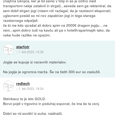
(majhna luknjica, ker je bil samo v foliji in se je očitno med
transportom nekje zataknil in strgal)...seveda sem ga reklamiral, da
sem dobil strgan jogi (nisem nič razlagal, da je razstavni eksponat)
uglavnem poslali so mi nov zapakiran jogi in tega starega
razstavnega odpeljali.
če bi me kdo vprašal ali dobro spim na 2000€ dragem jogiju....ne
vem...spim dobro tudi na kavču ali pa v hotelih/apartmajih tako, da
neke hude razlike ne opazim.
starfotr
::
1. feb 2023, 15:26
Jogije se kupuje iz naravnih materialov.
Na jogije je ogromna marža. Še na tistih 300 eur so zaslužili.
redtech
::
1. feb 2023, 18:24
Steinkauz ta je isto GOLD.
Borut pojdi v trgovino in poduhaj exponat, če ima še ta vonj.
Dobri so mi povštri iz puha, najdražji.