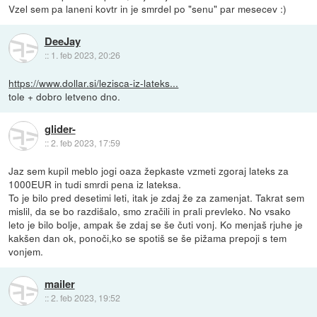
Vzel sem pa laneni kovtr in je smrdel po "senu" par mesecev :)
DeeJay
::
1. feb 2023, 20:26
https://www.dollar.si/lezisca-iz-lateks...
tole + dobro letveno dno.
glider-
::
2. feb 2023, 17:59
Jaz sem kupil meblo jogi oaza žepkaste vzmeti zgoraj lateks za
1000EUR in tudi smrdi pena iz lateksa.
To je bilo pred desetimi leti, itak je zdaj že za zamenjat. Takrat sem
mislil, da se bo razdišalo, smo zračili in prali prevleko. No vsako
leto je bilo bolje, ampak še zdaj se še čuti vonj. Ko menjaš rjuhe je
kakšen dan ok, ponoči,ko se spotiš se še pižama prepoji s tem
vonjem.
mailer
::
2. feb 2023, 19:52