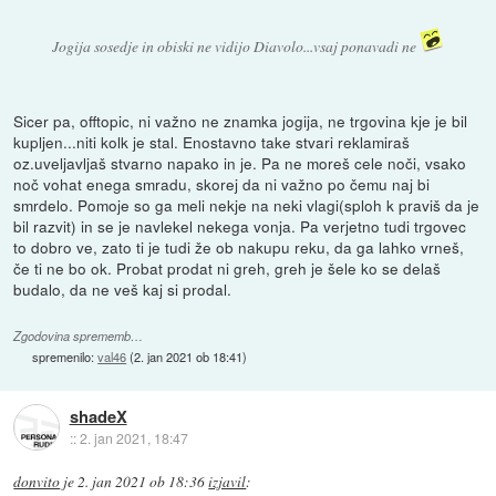
Jogija sosedje in obiski ne vidijo Diavolo...vsaj ponavadi ne
Sicer pa, offtopic, ni važno ne znamka jogija, ne trgovina kje je bil
kupljen...niti kolk je stal. Enostavno take stvari reklamiraš
oz.uveljavljaš stvarno napako in je. Pa ne moreš cele noči, vsako
noč vohat enega smradu, skorej da ni važno po čemu naj bi
smrdelo. Pomoje so ga meli nekje na neki vlagi(sploh k praviš da je
bil razvit) in se je navlekel nekega vonja. Pa verjetno tudi trgovec
to dobro ve, zato ti je tudi že ob nakupu reku, da ga lahko vrneš,
če ti ne bo ok. Probat prodat ni greh, greh je šele ko se delaš
budalo, da ne veš kaj si prodal.
Zgodovina sprememb…
spremenilo:
val46
(
2. jan 2021 ob 18:41
)
shadeX
::
2. jan 2021, 18:47
donvito
je
2. jan 2021 ob 18:36
izjavil
: