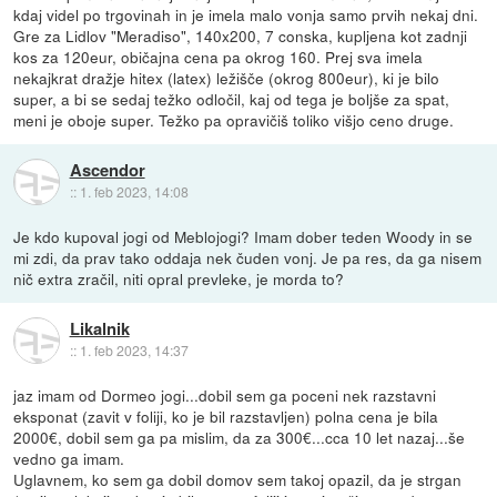
kdaj videl po trgovinah in je imela malo vonja samo prvih nekaj dni.
Gre za Lidlov "Meradiso", 140x200, 7 conska, kupljena kot zadnji
kos za 120eur, običajna cena pa okrog 160. Prej sva imela
nekajkrat dražje hitex (latex) ležišče (okrog 800eur), ki je bilo
super, a bi se sedaj težko odločil, kaj od tega je boljše za spat,
meni je oboje super. Težko pa opravičiš toliko višjo ceno druge.
Ascendor
::
1. feb 2023, 14:08
Je kdo kupoval jogi od Meblojogi? Imam dober teden Woody in se
mi zdi, da prav tako oddaja nek čuden vonj. Je pa res, da ga nisem
nič extra zračil, niti opral prevleke, je morda to?
Likalnik
::
1. feb 2023, 14:37
jaz imam od Dormeo jogi...dobil sem ga poceni nek razstavni
eksponat (zavit v foliji, ko je bil razstavljen) polna cena je bila
2000€, dobil sem ga pa mislim, da za 300€...cca 10 let nazaj...še
vedno ga imam.
Uglavnem, ko sem ga dobil domov sem takoj opazil, da je strgan