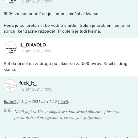
::
2. jan 2021, 13:31
600€ za kos pene? se je ljudem zmešal al kva xd
Pena je poliuretan in bo vedno smrdel. Sploh je problem, če je na
soncu, ker začne razpadat. Problem je tudi kislina.
IL_DIAVOLO
::
2. jan 2021, 13:32
Kot da bi sel na zadrugo po lakserco za 500 evrov. Kupil si drag
klump.
fuck_it_
::
2. jan 2021, 13:33
BorutO
je
2. jan 2021 ob 13:29
izjavil
:
Ni bil jogi za 50 eur ampak sva dala skoraj 600 eur .. plus tega
pa smrdi že od prvega dneva, ko sva ga iz folije dala.