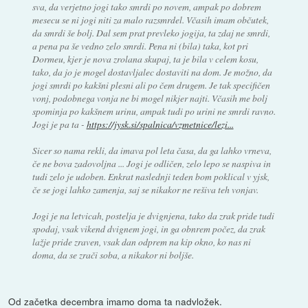
sva, da verjetno jogi tako smrdi po novem, ampak po dobrem
mesecu se ni jogi niti za malo razsmrdel. Včasih imam občutek,
da smrdi še bolj. Dal sem prat prevleko jogija, ta zdaj ne smrdi,
a pena pa še vedno zelo smrdi. Pena ni (bila) taka, kot pri
Dormeu, kjer je nova zrolana skupaj, ta je bila v celem kosu,
tako, da jo je mogel dostavljalec dostaviti na dom. Je možno, da
jogi smrdi po kakšni plesni ali po čem drugem. Je tak specifičen
vonj, podobnega vonja ne bi mogel nikjer najti. Včasih me bolj
spominja po kakšnem urinu, ampak tudi po urini ne smrdi ravno.
Jogi je pa ta -
https://jysk.si/spalnica/vzmetnice/lezi...
Sicer so nama rekli, da imava pol leta časa, da ga lahko vrneva,
če ne bova zadovoljna ... Jogi je odličen, zelo lepo se naspiva in
tudi zelo je udoben. Enkrat naslednji teden bom poklical v yjsk,
če se jogi lahko zamenja, saj se nikakor ne rešiva teh vonjav.
Jogi je na letvicah, postelja je dvignjena, tako da zrak pride tudi
spodaj, vsak vikend dvignem jogi, in ga obnrem počez, da zrak
lažje pride zraven, vsak dan odprem na kip okno, ko nas ni
doma, da se zrači soba, a nikakor ni boljše.
Od začetka decembra imamo doma ta nadvložek.