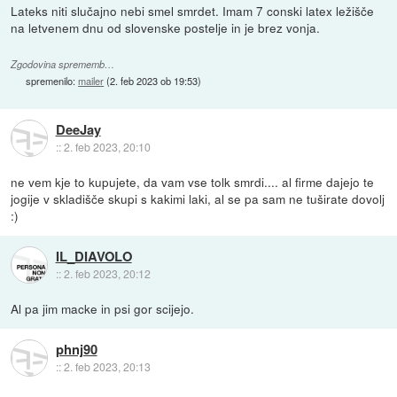
Lateks niti slučajno nebi smel smrdet. Imam 7 conski latex ležišče
na letvenem dnu od slovenske postelje in je brez vonja.
Zgodovina sprememb…
spremenilo:
mailer
(
2. feb 2023 ob 19:53
)
DeeJay
::
2. feb 2023, 20:10
ne vem kje to kupujete, da vam vse tolk smrdi.... al firme dajejo te
jogije v skladišče skupi s kakimi laki, al se pa sam ne tuširate dovolj
:)
IL_DIAVOLO
::
2. feb 2023, 20:12
Al pa jim macke in psi gor scijejo.
phnj90
::
2. feb 2023, 20:13