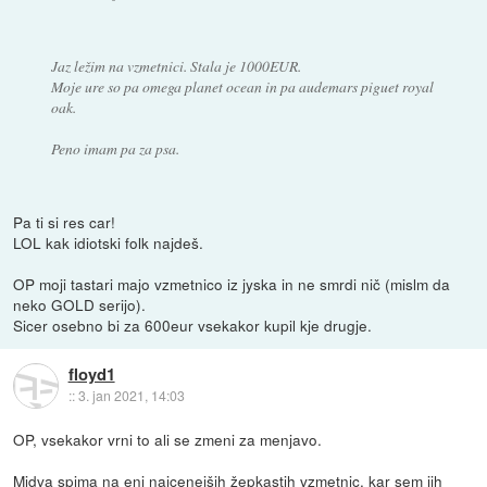
Jaz ležim na vzmetnici. Stala je 1000EUR.
Moje ure so pa omega planet ocean in pa audemars piguet royal
oak.
Peno imam pa za psa.
Pa ti si res car!
LOL kak idiotski folk najdeš.
OP moji tastari majo vzmetnico iz jyska in ne smrdi nič (mislm da
neko GOLD serijo).
Sicer osebno bi za 600eur vsekakor kupil kje drugje.
floyd1
::
3. jan 2021, 14:03
OP, vsekakor vrni to ali se zmeni za menjavo.
Midva spima na eni najcenejših žepkastih vzmetnic, kar sem jih