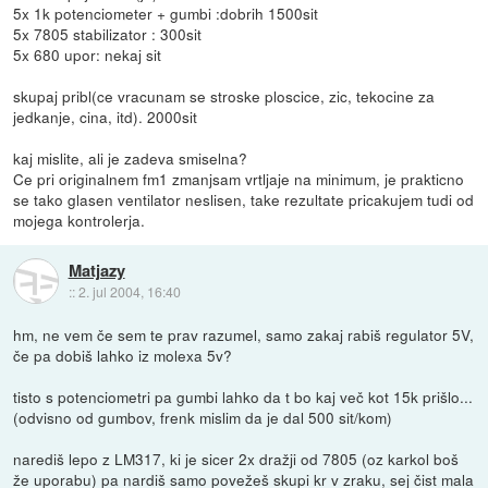
5x 1k potenciometer + gumbi :dobrih 1500sit
5x 7805 stabilizator : 300sit
5x 680 upor: nekaj sit
skupaj pribl(ce vracunam se stroske ploscice, zic, tekocine za
jedkanje, cina, itd). 2000sit
kaj mislite, ali je zadeva smiselna?
Ce pri originalnem fm1 zmanjsam vrtljaje na minimum, je prakticno
se tako glasen ventilator neslisen, take rezultate pricakujem tudi od
mojega kontrolerja.
Matjazy
::
2. jul 2004, 16:40
hm, ne vem če sem te prav razumel, samo zakaj rabiš regulator 5V,
če pa dobiš lahko iz molexa 5v?
tisto s potenciometri pa gumbi lahko da t bo kaj več kot 15k prišlo...
(odvisno od gumbov, frenk mislim da je dal 500 sit/kom)
narediš lepo z LM317, ki je sicer 2x dražji od 7805 (oz karkol boš
že uporabu) pa nardiš samo povežeš skupi kr v zraku, sej čist mala