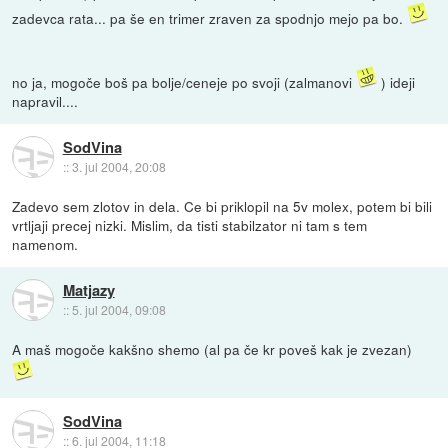
zadevca rata... pa še en trimer zraven za spodnjo mejo pa bo.
no ja, mogoče boš pa bolje/ceneje po svoji (zalmanovi
) ideji
napravil....
SodVina
::
3. jul 2004, 20:08
Zadevo sem zlotov in dela. Ce bi priklopil na 5v molex, potem bi bili
vrtljaji precej nizki. Mislim, da tisti stabilzator ni tam s tem
namenom.
Matjazy
::
5. jul 2004, 09:08
A maš mogoče kakšno shemo (al pa če kr poveš kak je zvezan)
SodVina
::
6. jul 2004, 11:18