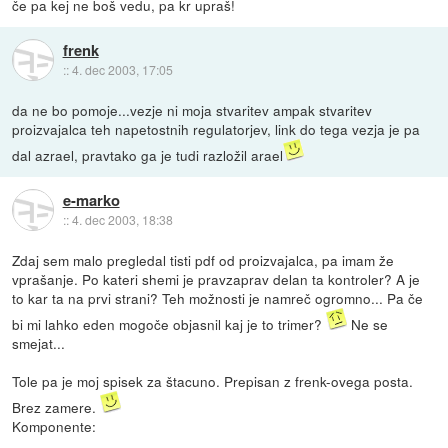
če pa kej ne boš vedu, pa kr upraš!
frenk
::
4. dec 2003, 17:05
da ne bo pomoje...vezje ni moja stvaritev ampak stvaritev
proizvajalca teh napetostnih regulatorjev, link do tega vezja je pa
dal azrael, pravtako ga je tudi razložil arael
e-marko
::
4. dec 2003, 18:38
Zdaj sem malo pregledal tisti pdf od proizvajalca, pa imam že
vprašanje. Po kateri shemi je pravzaprav delan ta kontroler? A je
to kar ta na prvi strani? Teh možnosti je namreč ogromno... Pa če
bi mi lahko eden mogoče objasnil kaj je to trimer?
Ne se
smejat...
Tole pa je moj spisek za štacuno. Prepisan z frenk-ovega posta.
Brez zamere.
Komponente: