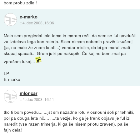
bom probu zdle!!
e-marko
::
4. dec 2003, 16:06
Malo sem pregledal tole temo in moram reči, da sem se ful navdušil
za izdelavo tega kontrolerja. Sicer nimam nobenih pravih izkušenj
(ja, no malo že znam lotati...) vendar mislim, da bi ga moral znati
skupaj spacati... Grem jutri po nakupih. Če kaj ne bom znal pa
vprašam tukaj...
LP
E-marko
mloncar
::
4. dec 2003, 16:11
tko ti bom povedu... ...jst sm nazadne lotu v osnouni šoli pr tehniki,
pol pa douga leta nč.... ....ta vezje, ko ga je frenk objavu je ful izi
naredit (vse razen trimerja, ki ga še nisem prlotu zraven), pa še
fajn dela!