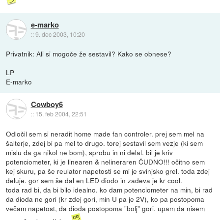
e-marko
::
9. dec 2003, 10:20
Privatnik: Ali si mogoče že sestavil? Kako se obnese?
LP
E-marko
Cowboy6
::
15. feb 2004, 22:51
Odločil sem si neradit home made fan controler. prej sem mel na
šalterje, zdej bi pa mel to drugo. torej sestavil sem vezje (ki sem
mislu da ga nikol ne bom), sprobu in ni delal. bil je kriv
potenciometer, ki je linearen & nelineraren ČUDNO!!! očitno sem
kej skuru, pa še reulator napetosti se mi je svinjsko grel. toda zdej
deluje. gor sem še dal en LED diodo in zadeva je kr cool.
toda rad bi, da bi bilo idealno. ko dam potenciometer na min, bi rad
da dioda ne gori (kr zdej gori, min U pa je 2V), ko pa postopoma
večam napetost, da dioda postopoma "bolj" gori. upam da nisem