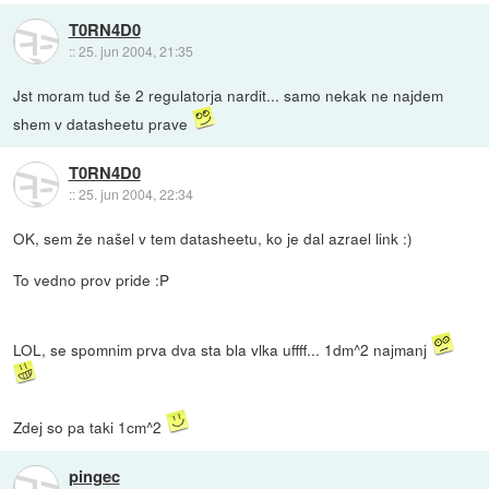
T0RN4D0
::
25. jun 2004, 21:35
Jst moram tud še 2 regulatorja nardit... samo nekak ne najdem
shem v datasheetu prave
T0RN4D0
::
25. jun 2004, 22:34
OK, sem že našel v tem datasheetu, ko je dal azrael link :)
To vedno prov pride :P
LOL, se spomnim prva dva sta bla vlka uffff... 1dm^2 najmanj
Zdej so pa taki 1cm^2
pingec