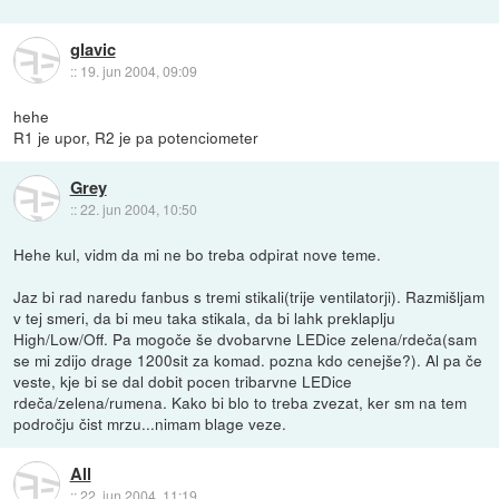
glavic
::
19. jun 2004, 09:09
hehe
R1 je upor, R2 je pa potenciometer
Grey
::
22. jun 2004, 10:50
Hehe kul, vidm da mi ne bo treba odpirat nove teme.
Jaz bi rad naredu fanbus s tremi stikali(trije ventilatorji). Razmišljam
v tej smeri, da bi meu taka stikala, da bi lahk preklaplju
High/Low/Off. Pa mogoče še dvobarvne LEDice zelena/rdeča(sam
se mi zdijo drage 1200sit za komad. pozna kdo cenejše?). Al pa če
veste, kje bi se dal dobit pocen tribarvne LEDice
rdeča/zelena/rumena. Kako bi blo to treba zvezat, ker sm na tem
področju čist mrzu...nimam blage veze.
All
::
22. jun 2004, 11:19