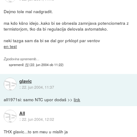
Dejmo tole mal nadgradit.
ma kdo kšno idejo..kako bi se obnesla zamnjava potenciometra z
termistorjom, tko da bi regulacija delovala avtomatsko.
neki tazga sam da bi se dal gor prklopt par ventov
en test
Zgodovina sprememb…
spremenil:
All
(
22. jun 2004 ob 11:22
)
glavic
::
22. jun 2004, 11:37
all1971si: samo NTC upor dodaš >>
link
All
::
22. jun 2004, 12:02
THX glavic...to sm meu u mislih ja