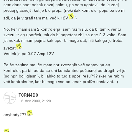
sem dans spet nekak nazaj nalotu, pa sem ugotovil, da je zdej
precej glasnejš, kot je blo prej... (neki itak kontroler poje, pa se mi
zdi, da je v grafi tam mal več k 12V
)
No, ker mam sam 2 kontrolerja, sem razmišlu, da bi tam k ventu
zvezu kr en uporček, tak da bi napetost zbil za ene 2-3 volte. Sam
jst nekak nimam pojma kak upor bi mogu dat, niti kak ga je treba
zvezat
Ventek je pa 0.07 Amp 12V
Pa še zanima me, če mam npr zvezanih več ventov na en
kontroler, pa bi rad da se eni konstantno počasnej od drugih vrtijo
(so npr. bolj glasni), bi lahko to tud z upori rešu??? (ker ne rabim
več kontrolerjev, ker bi mogu vse pol enak prbližn nastavlat...)
T0RN4D0
::
8. dec 2003, 21:20
anybody???