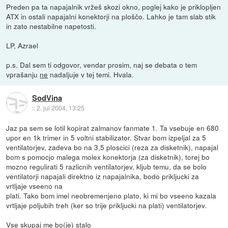
Preden pa ta napajalnik vržeš skozi okno, poglej kako je priklopljen
ATX in ostali napajalni konektorji na ploščo. Lahko je tam slab stik
in zato nestabilne napetosti.
LP, Azrael
p.s. Dal sem ti odgovor, vendar prosim, naj se debata o tem
vprašanju
ne
nadaljuje v tej temi. Hvala.
SodVina
::
2. jul 2004, 13:25
Jaz pa sem se lotil kopirat zalmanov fanmate 1. Ta vsebuje en 680
upor en 1k trimer in 5 voltni stabilizator. Stvar bom izpeljal za 5
ventilatorjev, zadeva bo na 3,5 ploscici (reza za disketnik), napajal
bom s pomocjo malega molex konektorja (za disketnik), torej bo
mozno regulirati 5 razlicnih ventilatorjev, kljub temu, da se bolo
ventilatorji napajali direktno iz napajalnika, bodo prikljucki za
vrtljaje vseeno na
plati. Tako bom imel neobremenjeno plato, ki mi bo vseeno kazala
vrtljaje poljubih treh (ker so trije prikljucki na plati) ventilatorjev.
Vse skupaj me bo(je) stalo