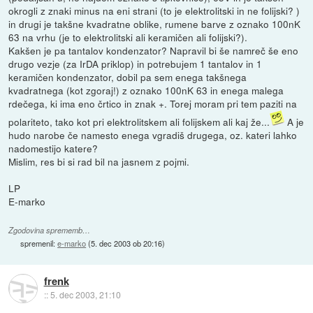
okrogli z znaki minus na eni strani (to je elektrolitski in ne folijski? )
in drugi je takšne kvadratne oblike, rumene barve z oznako 100nK
63 na vrhu (je to elektrolitski ali keramičen ali folijski?).
Kakšen je pa tantalov kondenzator? Napravil bi še namreč še eno
drugo vezje (za IrDA priklop) in potrebujem 1 tantalov in 1
keramičen kondenzator, dobil pa sem enega takšnega
kvadratnega (kot zgoraj!) z oznako 100nK 63 in enega malega
rdečega, ki ima eno črtico in znak +. Torej moram pri tem paziti na
polariteto, tako kot pri elektrolitskem ali folijskem ali kaj že...
A je
hudo narobe če namesto enega vgradiš drugega, oz. kateri lahko
nadomestijo katere?
Mislim, res bi si rad bil na jasnem z pojmi.
LP
E-marko
Zgodovina sprememb…
spremenil:
e-marko
(
5. dec 2003 ob 20:16
)
frenk
::
5. dec 2003, 21:10