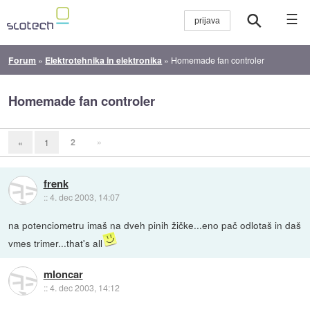
☰
Forum
»
Elektrotehnika in elektronika
»
Homemade fan controler
Homemade fan controler
2
»
«
1
frenk
::
4. dec 2003, 14:07
na potenciometru imaš na dveh pinih žičke...eno pač odlotaš in daš
vmes trimer...that's all
mloncar
::
4. dec 2003, 14:12