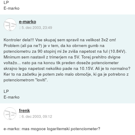
LP
E-marko
e-marko
::
5. dec 2003, 23:49
Kontroler dela!!! Vse skupaj sem spravil na velikost 3x2 cm!
Problem (ali pa ne?) je v tem, da ko obrnem gumb na
potenciometru za 90 stopinj mi že zviša napetost na ful (10.84V).
Minimum sem nastavil z trimerjem na 5V. Torej prehitro dvigne
voltažo... nato pa na koncu tik preden doseže potenciometer
skrajno lego napetost nekoliko pade na 10.15V. Ali je to normalno?
Ker to na začetku je potem zelo malo območje, ki ga je potrebno z
potenciometrom "loviti".
LP
E-marko
frenk
::
6. dec 2003, 09:12
e-marko: mas mogoce logaritemski potenciometer?