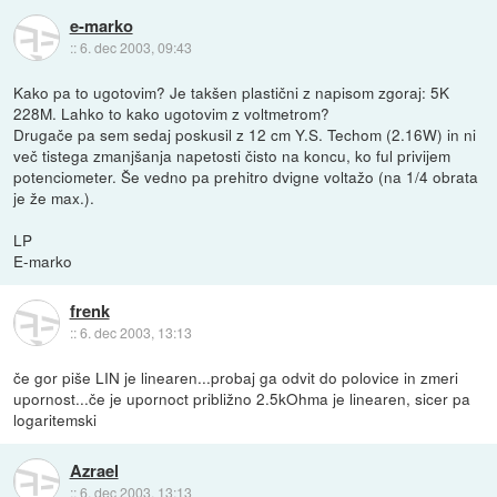
e-marko
::
6. dec 2003, 09:43
Kako pa to ugotovim? Je takšen plastični z napisom zgoraj: 5K
228M. Lahko to kako ugotovim z voltmetrom?
Drugače pa sem sedaj poskusil z 12 cm Y.S. Techom (2.16W) in ni
več tistega zmanjšanja napetosti čisto na koncu, ko ful privijem
potenciometer. Še vedno pa prehitro dvigne voltažo (na 1/4 obrata
je že max.).
LP
E-marko
frenk
::
6. dec 2003, 13:13
če gor piše LIN je linearen...probaj ga odvit do polovice in zmeri
upornost...če je upornoct približno 2.5kOhma je linearen, sicer pa
logaritemski
Azrael
::
6. dec 2003, 13:13