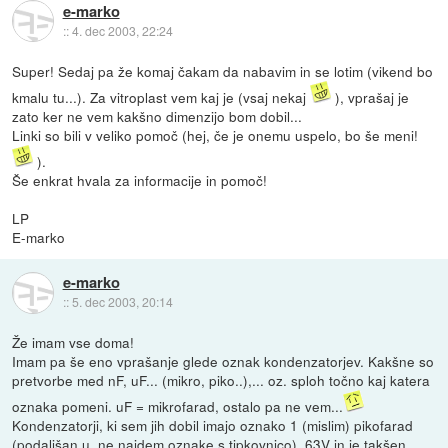
e-marko
::
4. dec 2003, 22:24
Super! Sedaj pa že komaj čakam da nabavim in se lotim (vikend bo
kmalu tu...). Za vitroplast vem kaj je (vsaj nekaj
), vprašaj je
zato ker ne vem kakšno dimenzijo bom dobil...
Linki so bili v veliko pomoč (hej, če je onemu uspelo, bo še meni!
).
Še enkrat hvala za informacije in pomoč!
LP
E-marko
e-marko
::
5. dec 2003, 20:14
Že imam vse doma!
Imam pa še eno vprašanje glede oznak kondenzatorjev. Kakšne so
pretvorbe med nF, uF... (mikro, piko..),... oz. sploh točno kaj katera
oznaka pomeni. uF = mikrofarad, ostalo pa ne vem...
Kondenzatorji, ki sem jih dobil imajo oznako 1 (mislim) pikofarad
(podaljšan u, ne najdem oznake s tipkovnico), 63V in je takšen