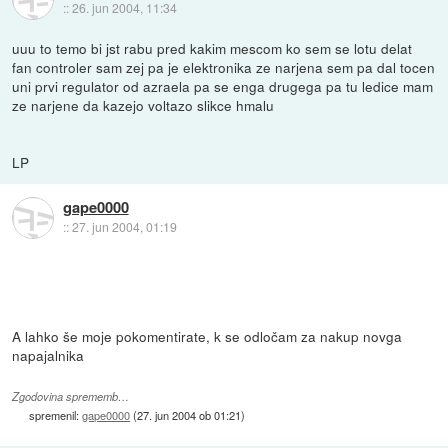
::
26. jun 2004, 11:34
uuu to temo bi jst rabu pred kakim mescom ko sem se lotu delat
fan controler sam zej pa je elektronika ze narjena sem pa dal tocen
uni prvi regulator od azraela pa se enga drugega pa tu ledice mam
ze narjene da kazejo voltazo slikce hmalu
LP
gape0000
::
27. jun 2004, 01:19
A lahko še moje pokomentirate, k se odločam za nakup novga
napajalnika
Zgodovina sprememb…
spremenil:
gape0000
(
27. jun 2004 ob 01:21
)