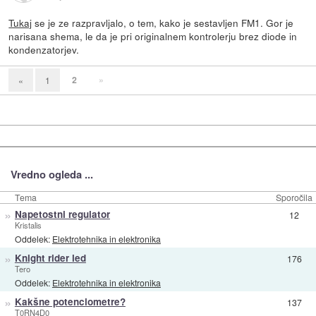
Tukaj
se je ze razpravljalo, o tem, kako je sestavljen FM1. Gor je
narisana shema, le da je pri originalnem kontrolerju brez diode in
kondenzatorjev.
2
»
«
1
Vredno ogleda ...
Tema
Sporočila
»
Napetostni regulator
12
Kristalis
Oddelek:
Elektrotehnika in elektronika
»
Knight rider led
176
Tero
Oddelek:
Elektrotehnika in elektronika
»
Kakšne potenciometre?
137
T0RN4D0