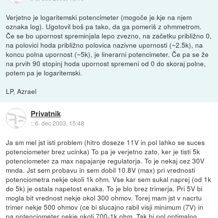
Verjetno je logaritemski potencimeter (mogoče je kje na njem
oznaka log). Ugotovil boš pa tako, da ga pomeriš z ohmmetrom.
Če se bo upornost spreminjala lepo zvezno, na začetku približno 0,
na polovici hoda približno polovica nazivne upornosti (~2.5k), na
koncu polna upornost (~5k), je linerarni potencimeter. Če pa se že
na prvih 90 stopinj hoda upornost spremeni od 0 do skoraj polne,
potem pa je logaritemski.
LP, Azrael
Privatnik
::
6. dec 2003, 15:48
Ja sm mel jst isti problem (hitro doseze 11V in pol lahko se suces
potenciometer brez ucinka) To pa je verjetno zato, ker je tisti 5k
potenciometer za max napajanje regulatorja. To je nekaj cez 30V
mnda. Jst sem probavu in sem dobil 10.8V (max) pri vrednosti
potenciometra nekje okoli 1k ohm. Vse kar sem sukal naprej (od 1k
do 5k) je ostala napetost enaka. To je blo brez trimerja. Pri 5V bi
mogla bit vrednost nekje okol 300 ohmov. Torej mam jst v nacrtu
trimer nekje 500 ohmov (ce bi slucajno rabil visji minimum (7V) in
pa potenciometer nekje okoli 700-1k ohm. Tak bi pol optimalno