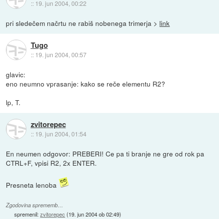
::
19. jun 2004, 00:22
pri sledečem načrtu ne rabiš nobenega trimerja >
link
Tugo
::
19. jun 2004, 00:57
glavic:
eno neumno vprasanje: kako se reče elementu R2?
lp, T.
zvitorepec
::
19. jun 2004, 01:54
En neumen odgovor: PREBERI! Ce pa ti branje ne gre od rok pa
CTRL+F, vpisi R2, 2x ENTER.
Presneta lenoba
Zgodovina sprememb…
spremenil:
zvitorepec
(
19. jun 2004 ob 02:49
)