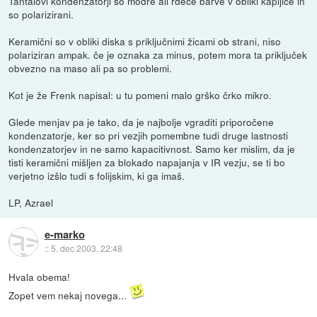
Tantalovi kondenzatorji so modre ali rdeče barve v obliki kapljice in
so polarizirani.
Keramični so v obliki diska s priključnimi žicami ob strani, niso
polariziran ampak. če je oznaka za minus, potem mora ta priključek
obvezno na maso ali pa so problemi.
Kot je že Frenk napisal: u tu pomeni malo grško črko mikro.
Glede menjav pa je tako, da je najbolje vgraditi priporočene
kondenzatorje, ker so pri vezjih pomembne tudi druge lastnosti
kondenzatorjev in ne samo kapacitivnost. Samo ker mislim, da je
tisti keramični mišljen za blokado napajanja v IR vezju, se ti bo
verjetno izšlo tudi s folijskim, ki ga imaš.
LP, Azrael
e-marko
::
5. dec 2003, 22:48
Hvala obema!
Zopet vem nekaj novega...