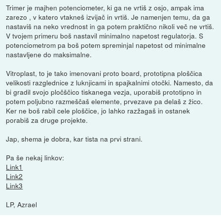
Trimer je majhen potenciometer, ki ga ne vrtiš z osjo, ampak ima
zarezo , v katero vtakneš izvijač in vrtiš. Je namenjen temu, da ga
nastaviš na neko vrednost in ga potem praktično nikoli več ne vrtiš.
V tvojem primeru boš nastavil minimalno napetost regulatorja. S
potenciometrom pa boš potem spreminjal napetost od minimalne
nastavljene do maksimalne.
Vitroplast, to je tako imenovani proto board, prototipna ploščica
velikosti razglednice z luknjicami in spajkalnimi otočki. Namesto, da
bi gradil svojo pločščico tiskanega vezja, uporabiš prototipno in
potem poljubno razmeščaš elemente, prvezave pa delaš z žico.
Ker ne boš rabil cele ploščice, jo lahko razžagaš in ostanek
porabiš za druge projekte.
Jap, shema je dobra, kar tista na prvi strani.
Pa še nekaj linkov:
Link1
Link2
Link3
LP, Azrael