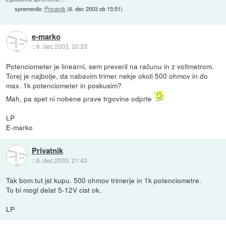
spremenilo:
Privatnik
(
6. dec 2003 ob 15:51
)
e-marko
::
6. dec 2003, 20:33
Potenciometer je linearni, sem preveril na računu in z voltmetrom.
Torej je najbolje, da nabavim trimer nekje okoli 500 ohmov in do
max. 1k potenciometer in poskusim?
Mah, pa spet ni nobene prave trgovine odprte
LP
E-marko
Privatnik
::
6. dec 2003, 21:43
Tak bom tut jst kupu. 500 ohmov trimerje in 1k potenciometre.
To bi mogl delat 5-12V cist ok.
LP