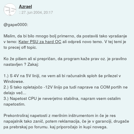
Azrael
::
27. jun 2004, 20:17
@gape0000:
Mislim, da bi bilo mnogo bolj primerno, da postaviš tako vprašanje
v temo:
Kater PSU za hard OC
ali odpreš novo temo. V tej temi je
to precej off topic.
Ko že pišem ali si prepričan, da program kaže prav oz. je pravilno
nastavljen ? Zakaj:
1.) S 4V na 5V liniji, ne vem ali bi računalnik sploh še prilezel v
Windowse.
2.) S tako opletajočo -12V linijo pa tudi naprave na COM portih ne
delajo več...
3.) Napetost CPU je neverjetno stabilna, napram vsem ostalim
napetostim.
Prekontroliraj napetosti z merilnim inštrumentom in če je res
napajalnik tako zanič, potem reklamacija, če je v garanciji, drugače
pa prebrskaj po forumu. kaj priporočajo in kupi novega.