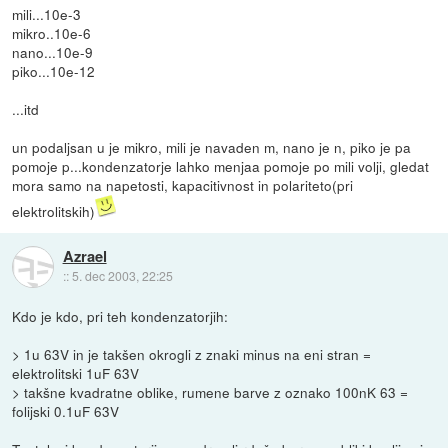
mili...10e-3
mikro..10e-6
nano...10e-9
piko...10e-12
...itd
un podaljsan u je mikro, mili je navaden m, nano je n, piko je pa
pomoje p...kondenzatorje lahko menjaa pomoje po mili volji, gledat
mora samo na napetosti, kapacitivnost in polariteto(pri
elektrolitskih)
Azrael
::
5. dec 2003, 22:25
Kdo je kdo, pri teh kondenzatorjih:
> 1u 63V in je takšen okrogli z znaki minus na eni stran =
elektrolitski 1uF 63V
> takšne kvadratne oblike, rumene barve z oznako 100nK 63 =
folijski 0.1uF 63V