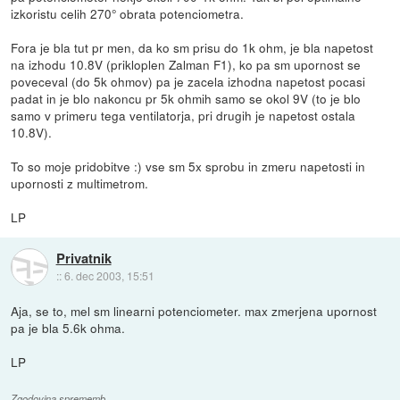
izkoristu celih 270° obrata potenciometra.
Fora je bla tut pr men, da ko sm prisu do 1k ohm, je bla napetost
na izhodu 10.8V (prikloplen Zalman F1), ko pa sm upornost se
poveceval (do 5k ohmov) pa je zacela izhodna napetost pocasi
padat in je blo nakoncu pr 5k ohmih samo se okol 9V (to je blo
samo v primeru tega ventilatorja, pri drugih je napetost ostala
10.8V).
To so moje pridobitve :) vse sm 5x sprobu in zmeru napetosti in
upornosti z multimetrom.
LP
Privatnik
::
6. dec 2003, 15:51
Aja, se to, mel sm linearni potenciometer. max zmerjena upornost
pa je bla 5.6k ohma.
LP
Zgodovina sprememb…