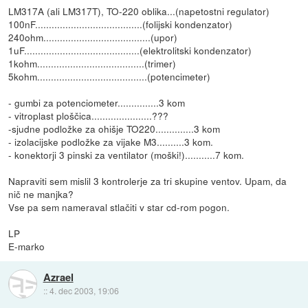
LM317A (ali LM317T), TO-220 oblika...(napetostni regulator)
100nF.......................................(folijski kondenzator)
240ohm.......................................(upor)
1uF..........................................(elektrolitski kondenzator)
1kohm.......................................(trimer)
5kohm........................................(potencimeter)
- gumbi za potenciometer...............3 kom
- vitroplast ploščica......................???
-sjudne podložke za ohišje TO220..............3 kom
- izolacijske podložke za vijake M3..........3 kom.
- konektorji 3 pinski za ventilator (moški!)...........7 kom.
Napraviti sem mislil 3 kontrolerje za tri skupine ventov. Upam, da
nič ne manjka?
Vse pa sem nameraval stlačiti v star cd-rom pogon.
LP
E-marko
Azrael
::
4. dec 2003, 19:06