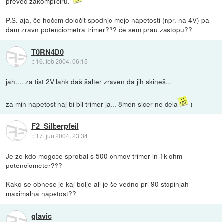
preveč zakompliciru.
P.S. aja, če hočem določit spodnjo mejo napetosti (npr. na 4V) pa
dam zravn potenciometra trimer??? če sem prau zastopu??
T0RN4D0
::
16. feb 2004, 06:15
jah.... za tist 2V lahk daš šalter zraven da jih skineš...
za min napetost naj bi bil trimer ja... 8men sicer ne dela
)
F2_Silberpfeil
::
17. jun 2004, 23:34
Je ze kdo mogoce sprobal s 500 ohmov trimer in 1k ohm
potenciometer???
Kako se obnese je kaj bolje ali je še vedno pri 90 stopinjah
maximalna napetost??
glavic