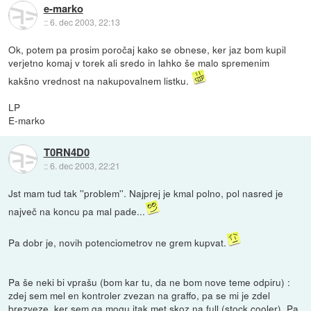
e-marko
::
6. dec 2003, 22:13
Ok, potem pa prosim poročaj kako se obnese, ker jaz bom kupil
verjetno komaj v torek ali sredo in lahko še malo spremenim
kakšno vrednost na nakupovalnem listku.
LP
E-marko
T0RN4D0
::
6. dec 2003, 22:21
Jst mam tud tak ''problem''. Najprej je kmal polno, pol nasred je
največ na koncu pa mal pade...
Pa dobr je, novih potenciometrov ne grem kupvat.
Pa še neki bi vprašu (bom kar tu, da ne bom nove teme odpiru) :
zdej sem mel en kontroler zvezan na graffo, pa se mi je zdel
brezveze, ker sem ga mogu itak met skoz na full (stock cooler). Pa