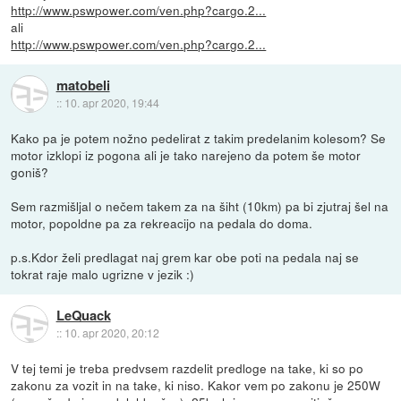
http://www.pswpower.com/ven.php?cargo.2...
ali
http://www.pswpower.com/ven.php?cargo.2...
matobeli
::
10. apr 2020, 19:44
Kako pa je potem nožno pedelirat z takim predelanim kolesom? Se
motor izklopi iz pogona ali je tako narejeno da potem še motor
goniš?
Sem razmišljal o nečem takem za na šiht (10km) pa bi zjutraj šel na
motor, popoldne pa za rekreacijo na pedala do doma.
p.s.Kdor želi predlagat naj grem kar obe poti na pedala naj se
tokrat raje malo ugrizne v jezik :)
LeQuack
::
10. apr 2020, 20:12
V tej temi je treba predvsem razdelit predloge na take, ki so po
zakonu za vozit in na take, ki niso. Kakor vem po zakonu je 250W