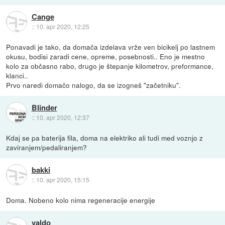
Cange
::
10. apr 2020, 12:25
Ponavadi je tako, da domača izdelava vrže ven bicikelj po lastnem
okusu, bodisi zaradi cene, opreme, posebnosti.. Eno je mestno
kolo za občasno rabo, drugo je štepanje kilometrov, preformance,
klanci..
Prvo naredi domačo nalogo, da se izogneš "začetniku".
Blinder
::
10. apr 2020, 12:37
Kdaj se pa baterija fila, doma na elektriko ali tudi med voznjo z
zaviranjem/pedaliranjem?
bakki
::
10. apr 2020, 15:15
Doma. Nobeno kolo nima regeneracije energije
valdo