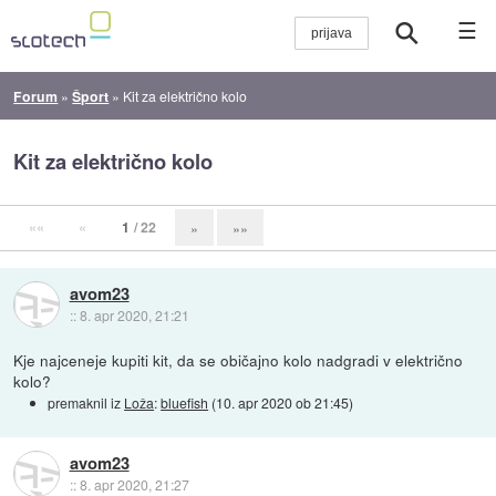
☰
Forum
»
Šport
»
Kit za električno kolo
Kit za električno kolo
««
«
1
/ 22
»
»»
avom23
::
8. apr 2020, 21:21
Kje najceneje kupiti kit, da se običajno kolo nadgradi v električno
kolo?
premaknil iz
Loža
:
bluefish
(
10. apr 2020 ob 21:45
)
avom23
::
8. apr 2020, 21:27