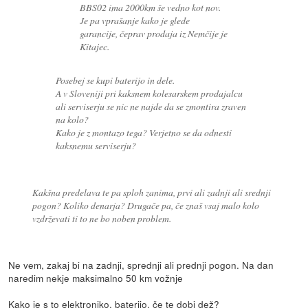
BBS02 ima 2000km še vedno kot nov.
Je pa vprašanje kako je glede
garancije, čeprav prodaja iz Nemčije je
Kitajec.
Posebej se kupi baterijo in dele.
A v Sloveniji pri kaksnem kolesarskem prodajalcu
ali serviserju se nic ne najde da se zmontira zraven
na kolo?
Kako je z montazo tega? Verjetno se da odnesti
kaksnemu serviserju?
Kakšna predelava te pa sploh zanima, prvi ali zadnji ali srednji
pogon? Koliko denarja? Drugače pa, če znaš vsaj malo kolo
vzdrževati ti to ne bo noben problem.
Ne vem, zakaj bi na zadnji, sprednji ali prednji pogon. Na dan
naredim nekje maksimalno 50 km vožnje
Kako je s to elektroniko, baterijo, če te dobi dež?