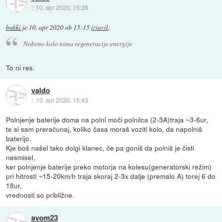
::
10. apr 2020, 15:36
bakki
je
10. apr 2020 ob 15:15
izjavil
:
Nobeno kolo nima regeneracije energije
To ni res.
valdo
::
10. apr 2020, 15:43
Polnjenje baterije doma na polni moči polnilca (2-3A)traja ~3-6ur,
te si sam preračunaj, koliko časa moraš voziti kolo, da napolniš
baterijo.
Kje boš našel tako dolgi klanec, če pa goniš da polniš je čisti
nesmisel,
ker polnjenje baterije preko motorja na kolesu(generatorski režim)
pri hitrosti ~15-20km/h traja skoraj 2-3x dalje (premalo A) torej 6 do
18ur,
vrednosti so približne.
avom23