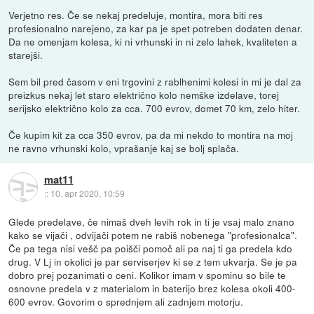
Verjetno res. Če se nekaj predeluje, montira, mora biti res
profesionalno narejeno, za kar pa je spet potreben dodaten denar.
Da ne omenjam kolesa, ki ni vrhunski in ni zelo lahek, kvaliteten a
starejši.
Sem bil pred časom v eni trgovini z rablhenimi kolesi in mi je dal za
preizkus nekaj let staro električno kolo nemške izdelave, torej
serijsko električno kolo za cca. 700 evrov, domet 70 km, zelo hiter.
Če kupim kit za cca 350 evrov, pa da mi nekdo to montira na moj
ne ravno vrhunski kolo, vprašanje kaj se bolj splača.
mat11
::
10. apr 2020, 10:59
Glede predelave, če nimaš dveh levih rok in ti je vsaj malo znano
kako se vijači , odvijači potem ne rabiš nobenega "profesionalca".
Če pa tega nisi vešč pa poišči pomoč ali pa naj ti ga predela kdo
drug. V Lj in okolici je par serviserjev ki se z tem ukvarja. Se je pa
dobro prej pozanimati o ceni. Kolikor imam v spominu so bile te
osnovne predela v z materialom in baterijo brez kolesa okoli 400-
600 evrov. Govorim o sprednjem ali zadnjem motorju.