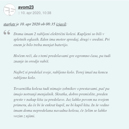
avom23
::
10. apr 2020, 10:38
starfotr
je
10. apr 2020 ob 08:35
izjavil
:
Doma imam 2 rabljeni električni kolesi. Kupljeni so bili v
spletnih oglasih. Eden ima motor spredaj, drugi v sredini. Pri
enem je bilo treba menjat baterijo.
Hočem reči, da s temi predelavami gre ogromno časa, pa tudi
znanje in orodje rabiš.
Najbrž si predelaš svoje, rabljeno kolo. Torej imaš na koncu
rabljeno kolo.
Tovarniška kolesa tudi nimajo zobnikov s prestavami, pač pa
imajo notranji menjalnik. Skratka, dobro premislite, preden
greste v nakup kita za predelavo. Jaz lahko povem na svojem
primeru, da če bi še enkrat kupil, ne bi kupil kita. In še vedno
imam doma nepredelana navadna kolesa, če želim se lahko
vozim z njimi.