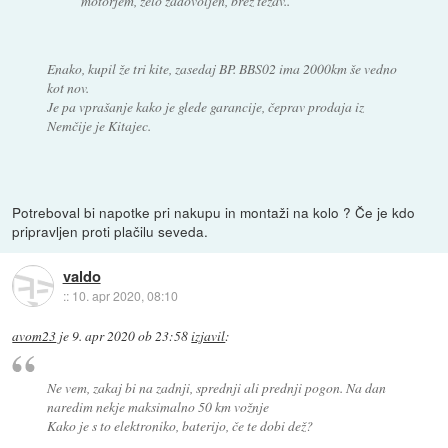
motorjem, zelo zadovoljen, brez težav..
Enako, kupil že tri kite, zasedaj BP. BBS02 ima 2000km še vedno
kot nov.
Je pa vprašanje kako je glede garancije, čeprav prodaja iz
Nemčije je Kitajec.
Potreboval bi napotke pri nakupu in montaži na kolo ? Če je kdo
pripravljen proti plačilu seveda.
valdo
::
10. apr 2020, 08:10
avom23
je
9. apr 2020 ob 23:58
izjavil
:
Ne vem, zakaj bi na zadnji, sprednji ali prednji pogon. Na dan
naredim nekje maksimalno 50 km vožnje
Kako je s to elektroniko, baterijo, če te dobi dež?