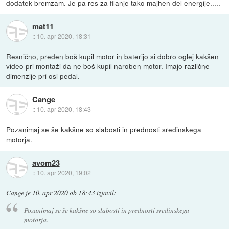
dodatek bremzam. Je pa res za filanje tako majhen del energije.....
mat11
::
10. apr 2020, 18:31
Resnično, preden boš kupil motor in baterijo si dobro oglej kakšen
video pri montaži da ne boš kupil naroben motor. Imajo različne
dimenzije pri osi pedal.
Cange
::
10. apr 2020, 18:43
Pozanimaj se še kakšne so slabosti in prednosti sredinskega
motorja.
avom23
::
10. apr 2020, 19:02
Cange
je
10. apr 2020 ob 18:43
izjavil
:
Pozanimaj se še kakšne so slabosti in prednosti sredinskega
motorja.