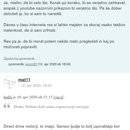
Ja, mislim, da bi celo šlo. Korak po koraku, bi se verjetno zafrkaval,
ampak z youtube nazornim prikazom bi verjetno šlo. Pa še dober
občutek je, ko si sam to narediš.
Danes v času interneta res si lahko majstor za skoraj vsako takšno
malenkost, da si sam zrihtaš.
Res pa je, da bi moral potem nekdo malo pregledati in kaj po
možnosti popraviti.
Zgodovina sprememb…
spremenilo:
avom23
(
10. apr 2020 ob 18:04
)
mat11
::
10. apr 2020, 18:24
bakki
je
10. apr 2020 ob 15:15
izjavil
:
Doma. Nobeno kolo nima regeneracije energije
Direct drive motorji, to imajo. Samoo ljudje to bolj uporablajo kot