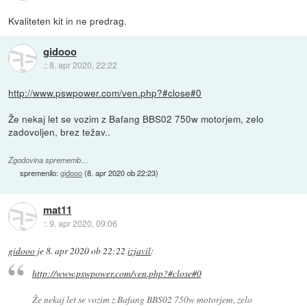
Kvaliteten kit in ne predrag.
gidooo
::
8. apr 2020, 22:22
http://www.pswpower.com/ven.php?#close#0
Že nekaj let se vozim z Bafang BBS02 750w motorjem, zelo
zadovoljen, brez težav..
Zgodovina sprememb…
spremenilo:
gidooo
(
8. apr 2020 ob 22:23
)
mat11
::
9. apr 2020, 09:06
gidooo
je
8. apr 2020 ob 22:22
izjavil
:
http://www.pswpower.com/ven.php?#close#0
Že nekaj let se vozim z Bafang BBS02 750w motorjem, zelo