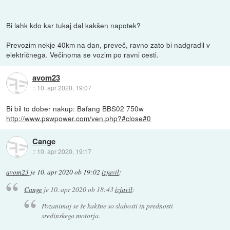
Bi lahk kdo kar tukaj dal kakšen napotek?
Prevozim nekje 40km na dan, preveč, ravno zato bi nadgradil v
električnega. Večinoma se vozim po ravni cesti.
avom23
::
10. apr 2020, 19:07
Bi bil to dober nakup: Bafang BBS02 750w
http://www.pswpower.com/ven.php?#close#0
Cange
::
10. apr 2020, 19:17
avom23
je
10. apr 2020 ob 19:02
izjavil
:
Cange
je
10. apr 2020 ob 18:43
izjavil
:
Pozanimaj se še kakšne so slabosti in prednosti
sredinskega motorja.