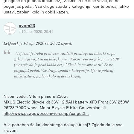
(mogoče da je peak lahko čez), 25kmh in ne sme voziti, če ne
poganjaš pedal. Vse drugo spada v kategorijo, kjer te policaj lahko
ustavi, zapleni kolo in dobiš kazen.
avom23
::
10. apr 2020, 20:41
LeQuack
je
10. apr 2020 ob 20:12
izjavil
:
V tej temi je treba predvsem razdelit predloge na take, ki so po
zakonu za vozit in na take, ki niso. Kakor vem po zakonu je 250W
(mogoče da je peak lahko čez), 25kmh in ne sme voziti, če ne
poganjaš pedal. Vse drugo spada v kategorijo, kjer te policaj
lahko ustavi, zapleni kolo in dobiš kazen.
Nisem vedel. V tem primeru 250w:
MXUS Electric Bicycle kit 36V 12.5AH battery XF0 Front 36V 250W
26”28”700C wheel Motor Bicycle E bike Conversion kit
http://www.pswpower.com/ven.php?cargo.2...
A je potrebno še kaj dodatnega dokupit tukaj? Zgleda da je vse
zraven.