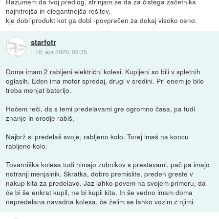
Razumem da tvoj predlog, strinjam se da za čistega začetnika
najhitrejša in elegantnejša rešitev,
kje dobi produkt kot ga dobi -povprečen za dokaj visoko ceno.
starfotr
::
10. apr 2020, 08:35
Doma imam 2 rabljeni električni kolesi. Kupljeni so bili v spletnih
oglasih. Eden ima motor spredaj, drugi v sredini. Pri enem je bilo
treba menjat baterijo.
Hočem reči, da s temi predelavami gre ogromno časa, pa tudi
znanje in orodje rabiš.
Najbrž si predelaš svoje, rabljeno kolo. Torej imaš na koncu
rabljeno kolo.
Tovarniška kolesa tudi nimajo zobnikov s prestavami, pač pa imajo
notranji menjalnik. Skratka, dobro premislite, preden greste v
nakup kita za predelavo. Jaz lahko povem na svojem primeru, da
če bi še enkrat kupil, ne bi kupil kita. In še vedno imam doma
nepredelana navadna kolesa, če želim se lahko vozim z njimi.