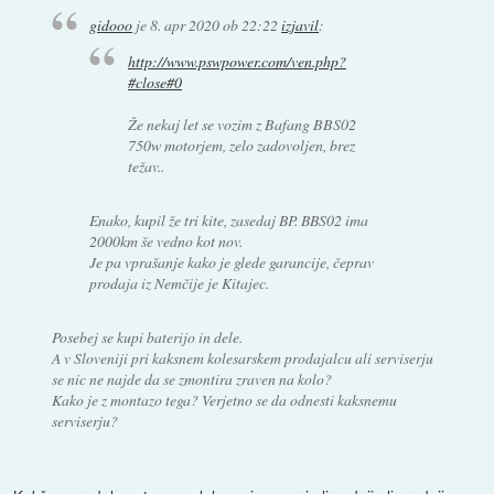
gidooo
je
8. apr 2020 ob 22:22
izjavil
:
http://www.pswpower.com/ven.php?
#close#0
Že nekaj let se vozim z Bafang BBS02
750w motorjem, zelo zadovoljen, brez
težav..
Enako, kupil že tri kite, zasedaj BP. BBS02 ima
2000km še vedno kot nov.
Je pa vprašanje kako je glede garancije, čeprav
prodaja iz Nemčije je Kitajec.
Posebej se kupi baterijo in dele.
A v Sloveniji pri kaksnem kolesarskem prodajalcu ali serviserju
se nic ne najde da se zmontira zraven na kolo?
Kako je z montazo tega? Verjetno se da odnesti kaksnemu
serviserju?