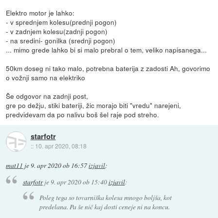
Elektro motor je lahko:
- v sprednjem kolesu(prednji pogon)
- v zadnjem kolesu(zadnji pogon)
- na sredini- gonilka (srednji pogon)
... mimo grede lahko bi si malo prebral o tem, veliko napisanega...
50km doseg ni tako malo, potrebna baterija z zadosti Ah, govorimo
o vožnji samo na elektriko
Še odgovor na zadnji post,
gre po dežju, stiki bateriji, žic morajo biti "vredu" narejeni,
predvidevam da po nalivu boš šel raje pod streho.
starfotr
::
10. apr 2020, 08:18
mat11
je
9. apr 2020 ob 16:57
izjavil
:
starfotr
je
9. apr 2020 ob 15:40
izjavil
:
Poleg tega so tovarniška kolesa mnogo boljša, kot
predelana. Pa še nič kaj dosti ceneje ni na koncu.