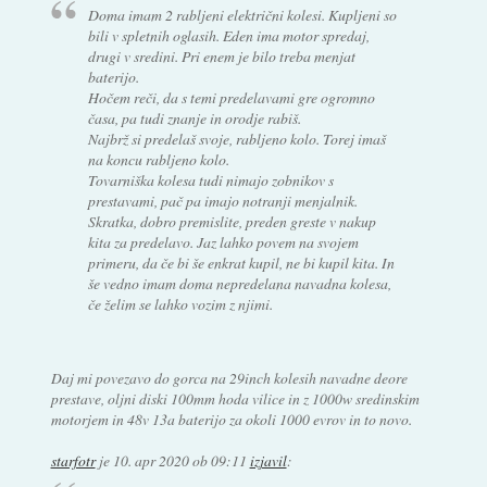
Doma imam 2 rabljeni električni kolesi. Kupljeni so
bili v spletnih oglasih. Eden ima motor spredaj,
drugi v sredini. Pri enem je bilo treba menjat
baterijo.
Hočem reči, da s temi predelavami gre ogromno
časa, pa tudi znanje in orodje rabiš.
Najbrž si predelaš svoje, rabljeno kolo. Torej imaš
na koncu rabljeno kolo.
Tovarniška kolesa tudi nimajo zobnikov s
prestavami, pač pa imajo notranji menjalnik.
Skratka, dobro premislite, preden greste v nakup
kita za predelavo. Jaz lahko povem na svojem
primeru, da če bi še enkrat kupil, ne bi kupil kita. In
še vedno imam doma nepredelana navadna kolesa,
če želim se lahko vozim z njimi.
Daj mi povezavo do gorca na 29inch kolesih navadne deore
prestave, oljni diski 100mm hoda vilice in z 1000w sredinskim
motorjem in 48v 13a baterijo za okoli 1000 evrov in to novo.
starfotr
je
10. apr 2020 ob 09:11
izjavil
: