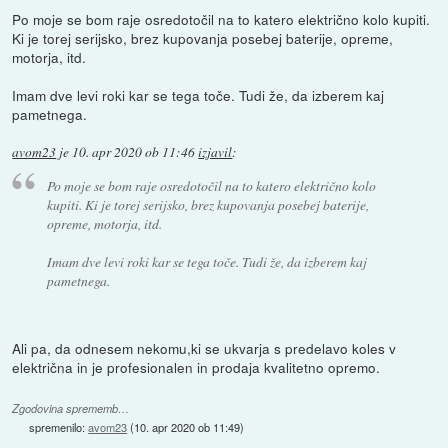
Po moje se bom raje osredotočil na to katero električno kolo kupiti.
Ki je torej serijsko, brez kupovanja posebej baterije, opreme,
motorja, itd.
Imam dve levi roki kar se tega toče. Tudi že, da izberem kaj
pametnega.
avom23
je
10. apr 2020 ob 11:46
izjavil
:
Po moje se bom raje osredotočil na to katero električno kolo
kupiti. Ki je torej serijsko, brez kupovanja posebej baterije,
opreme, motorja, itd.
Imam dve levi roki kar se tega toče. Tudi že, da izberem kaj
pametnega.
Ali pa, da odnesem nekomu,ki se ukvarja s predelavo koles v
električna in je profesionalen in prodaja kvalitetno opremo.
Zgodovina sprememb…
spremenilo:
avom23
(
10. apr 2020 ob 11:49
)