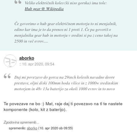
Veliko električnih koles (ki niso gorska) ima tole:
Hub gear @ Wikipedia
Če govorimo o hub gear električnem motorju to ni menjalnik,
edino kar ima je to da prenos ni 1 proti 1. Če pa govoriš o
menjalniku gear hub in motorju v sredini si pa z ceno takoj na
2500 in več evrov.....
aborko
::
10. apr 2020, 09:54
Daj mi povezavo do gorca na 29inch kolesih navadne deore
prestave, oljni diski 100mm hoda vilice in z 1000w sredinskim
motorjem in 48v 13a baterijo za okoli 1000 evrov in to novo
Te povezave ne bo :) Mat, raje daj ti povezavo na tl te nastete
komponente (kolo, kit z baterijo).
Zgodovina sprememb…
spremenilo:
aborko
(
10. apr 2020 ob 09:55
)