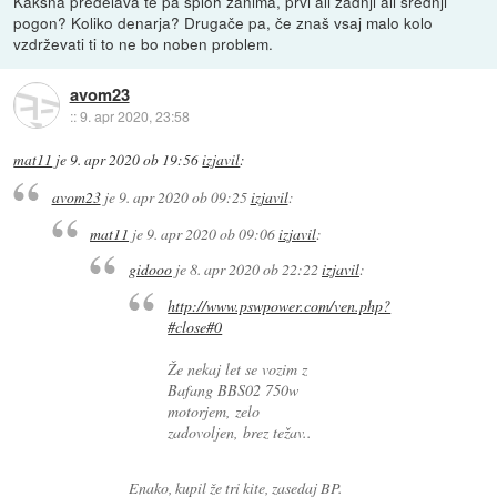
Kakšna predelava te pa sploh zanima, prvi ali zadnji ali srednji
pogon? Koliko denarja? Drugače pa, če znaš vsaj malo kolo
vzdrževati ti to ne bo noben problem.
avom23
::
9. apr 2020, 23:58
mat11
je
9. apr 2020 ob 19:56
izjavil
:
avom23
je
9. apr 2020 ob 09:25
izjavil
:
mat11
je
9. apr 2020 ob 09:06
izjavil
:
gidooo
je
8. apr 2020 ob 22:22
izjavil
:
http://www.pswpower.com/ven.php?
#close#0
Že nekaj let se vozim z
Bafang BBS02 750w
motorjem, zelo
zadovoljen, brez težav..
Enako, kupil že tri kite, zasedaj BP.