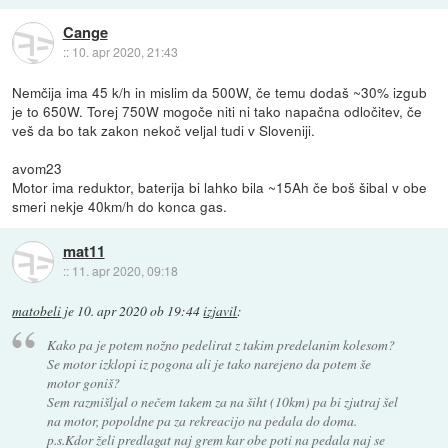
Cange
::
10. apr 2020, 21:43
Nemčija ima 45 k/h in mislim da 500W, če temu dodaš ~30% izgub
je to 650W. Torej 750W mogoče niti ni tako napačna odločitev, če
veš da bo tak zakon nekoč veljal tudi v Sloveniji.
avom23
Motor ima reduktor, baterija bi lahko bila ~15Ah če boš šibal v obe
smeri nekje 40km/h do konca gas.
mat11
::
11. apr 2020, 09:18
matobeli
je
10. apr 2020 ob 19:44
izjavil
:
Kako pa je potem nožno pedelirat z takim predelanim kolesom?
Se motor izklopi iz pogona ali je tako narejeno da potem še
motor goniš?
Sem razmišljal o nečem takem za na šiht (10km) pa bi zjutraj šel
na motor, popoldne pa za rekreacijo na pedala do doma.
p.s.Kdor želi predlagat naj grem kar obe poti na pedala naj se