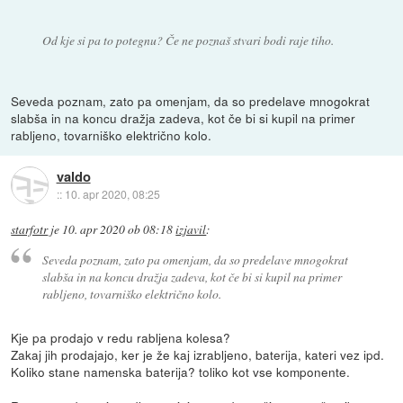
Od kje si pa to potegnu? Če ne poznaš stvari bodi raje tiho.
Seveda poznam, zato pa omenjam, da so predelave mnogokrat
slabša in na koncu dražja zadeva, kot če bi si kupil na primer
rabljeno, tovarniško električno kolo.
valdo
::
10. apr 2020, 08:25
starfotr
je
10. apr 2020 ob 08:18
izjavil
:
Seveda poznam, zato pa omenjam, da so predelave mnogokrat
slabša in na koncu dražja zadeva, kot če bi si kupil na primer
rabljeno, tovarniško električno kolo.
Kje pa prodajo v redu rabljena kolesa?
Zakaj jih prodajajo, ker je že kaj izrabljeno, baterija, kateri vez ipd.
Koliko stane namenska baterija? toliko kot vse komponente.