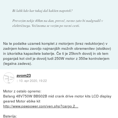
Bi lahk kdo kar tukaj dal kakšen napotek?
Prevozim nekje 40km na dan, preveč, ravno zato bi nadgradil v
električnega. Večinoma se vozim po ravni cesti.
Na te podatke uzameš komplet z motorjem (brez reduktorjev) v
zadnjem kolesu zavoljo najmanjših možnih obremenitev (stoškov)
in izkoristka kapacitete baterije. Če ti je 25km/h dovolj in ob tem
poganjaš kot civil je dovolj tudi 250W motor z 350w kontrolerjem
(legalna zadeva).
avom23
::
10. apr 2020, 19:22
Motor z ostalo opremo:
Bafang 48V750W BBS02B mid crank drive motor kits LCD display
geared Motor ebike kit
http://www.pswpower.com/ven.php?cargo.2...
Baterija: