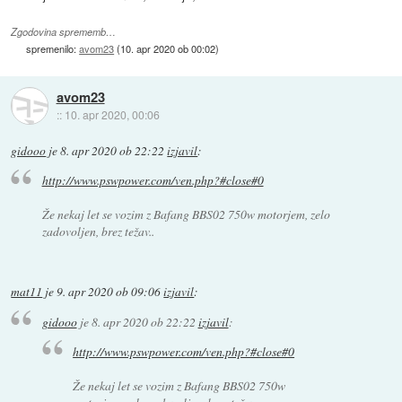
Zgodovina sprememb…
spremenilo:
avom23
(
10. apr 2020 ob 00:02
)
avom23
::
10. apr 2020, 00:06
gidooo
je
8. apr 2020 ob 22:22
izjavil
:
http://www.pswpower.com/ven.php?#close#0
Že nekaj let se vozim z Bafang BBS02 750w motorjem, zelo
zadovoljen, brez težav..
mat11
je
9. apr 2020 ob 09:06
izjavil
:
gidooo
je
8. apr 2020 ob 22:22
izjavil
:
http://www.pswpower.com/ven.php?#close#0
Že nekaj let se vozim z Bafang BBS02 750w