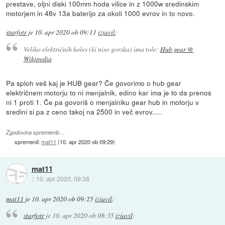
prestave, oljni diski 100mm hoda vilice in z 1000w sredinskim
motorjem in 48v 13a baterijo za okoli 1000 evrov in to novo.
starfotr
je
10. apr 2020 ob 09:11
izjavil
:
Veliko električnih koles (ki niso gorska) ima tole:
Hub gear @
Wikipedia
Pa sploh veš kaj je HUB gear? Če govorimo o hub gear
električnem motorju to ni menjalnik, edino kar ima je to da prenos
ni 1 proti 1. Če pa govoriš o menjalniku gear hub in motorju v
sredini si pa z ceno takoj na 2500 in več evrov.....
Zgodovina sprememb…
spremenil:
mat11
(
10. apr 2020 ob 09:29
)
mat11
::
10. apr 2020, 09:38
mat11
je
10. apr 2020 ob 09:25
izjavil
:
starfotr
je
10. apr 2020 ob 08:35
izjavil
: