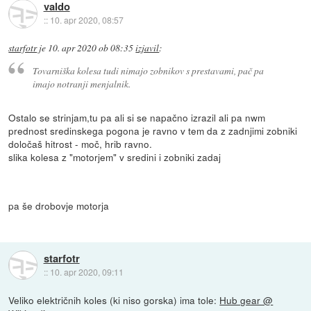
valdo
::
10. apr 2020, 08:57
starfotr
je
10. apr 2020 ob 08:35
izjavil
:
Tovarniška kolesa tudi nimajo zobnikov s prestavami, pač pa
imajo notranji menjalnik.
Ostalo se strinjam,tu pa ali si se napačno izrazil ali pa nwm
prednost sredinskega pogona je ravno v tem da z zadnjimi zobniki
določaš hitrost - moč, hrib ravno.
slika kolesa z "motorjem" v sredini i zobniki zadaj
pa še drobovje motorja
starfotr
::
10. apr 2020, 09:11
Veliko električnih koles (ki niso gorska) ima tole:
Hub gear @