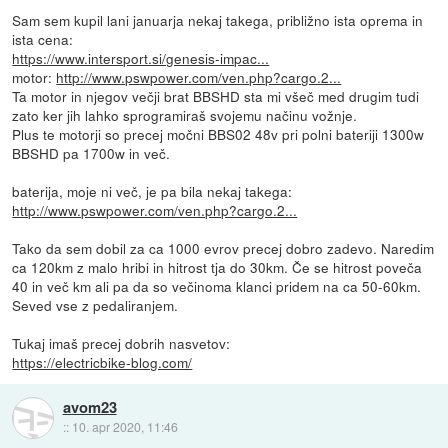
Sam sem kupil lani januarja nekaj takega, približno ista oprema in
ista cena:
https://www.intersport.si/genesis-impac...
motor:
http://www.pswpower.com/ven.php?cargo.2...
Ta motor in njegov večji brat BBSHD sta mi všeč med drugim tudi
zato ker jih lahko sprogramiraš svojemu načinu vožnje.
Plus te motorji so precej močni BBS02 48v pri polni bateriji 1300w
BBSHD pa 1700w in več.
baterija, moje ni več, je pa bila nekaj takega:
http://www.pswpower.com/ven.php?cargo.2...
Tako da sem dobil za ca 1000 evrov precej dobro zadevo. Naredim
ca 120km z malo hribi in hitrost tja do 30km. Če se hitrost poveča
40 in več km ali pa da so večinoma klanci pridem na ca 50-60km.
Seved vse z pedaliranjem.
Tukaj imaš precej dobrih nasvetov:
https://electricbike-blog.com/
avom23
::
10. apr 2020, 11:46