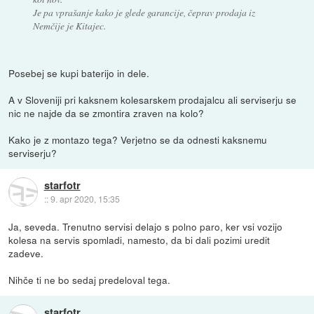
Je pa vprašanje kako je glede garancije, čeprav prodaja iz
Nemčije je Kitajec.
Posebej se kupi baterijo in dele.
A v Sloveniji pri kaksnem kolesarskem prodajalcu ali serviserju se
nic ne najde da se zmontira zraven na kolo?
Kako je z montazo tega? Verjetno se da odnesti kaksnemu
serviserju?
starfotr
::
9. apr 2020, 15:35
Ja, seveda. Trenutno servisi delajo s polno paro, ker vsi vozijo
kolesa na servis spomladi, namesto, da bi dali pozimi uredit
zadeve.
Nihče ti ne bo sedaj predeloval tega.
starfotr