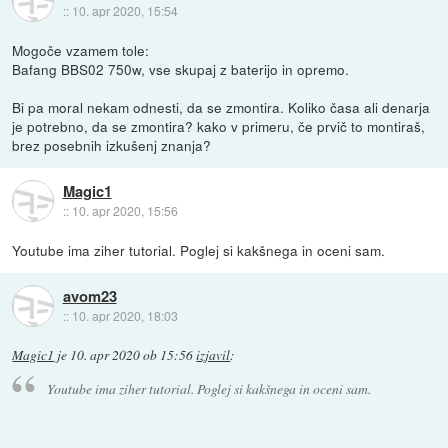
::
10. apr 2020, 15:54
Mogoče vzamem tole:
Bafang BBS02 750w, vse skupaj z baterijo in opremo.
Bi pa moral nekam odnesti, da se zmontira. Koliko časa ali denarja
je potrebno, da se zmontira? kako v primeru, če prvič to montiraš,
brez posebnih izkušenj znanja?
Magic1
::
10. apr 2020, 15:56
Youtube ima ziher tutorial. Poglej si kakšnega in oceni sam.
avom23
::
10. apr 2020, 18:03
Magic1
je
10. apr 2020 ob 15:56
izjavil
:
Youtube ima ziher tutorial. Poglej si kakšnega in oceni sam.