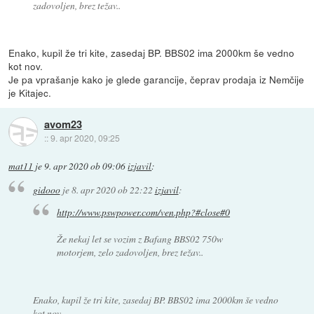
zadovoljen, brez težav..
Enako, kupil že tri kite, zasedaj BP. BBS02 ima 2000km še vedno
kot nov.
Je pa vprašanje kako je glede garancije, čeprav prodaja iz Nemčije
je Kitajec.
avom23
::
9. apr 2020, 09:25
mat11
je
9. apr 2020 ob 09:06
izjavil
:
gidooo
je
8. apr 2020 ob 22:22
izjavil
:
http://www.pswpower.com/ven.php?#close#0
Že nekaj let se vozim z Bafang BBS02 750w
motorjem, zelo zadovoljen, brez težav..
Enako, kupil že tri kite, zasedaj BP. BBS02 ima 2000km še vedno
kot nov.