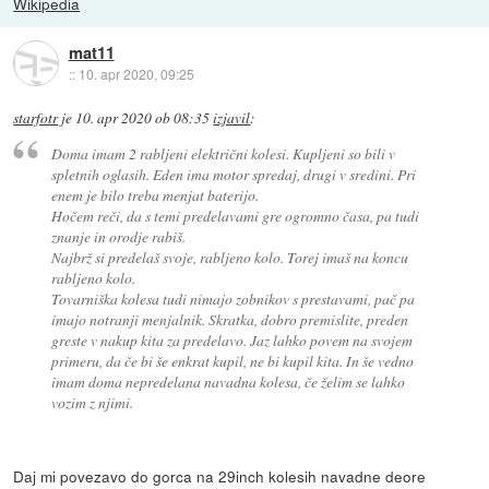
Wikipedia
mat11
::
10. apr 2020, 09:25
starfotr
je
10. apr 2020 ob 08:35
izjavil
:
Doma imam 2 rabljeni električni kolesi. Kupljeni so bili v
spletnih oglasih. Eden ima motor spredaj, drugi v sredini. Pri
enem je bilo treba menjat baterijo.
Hočem reči, da s temi predelavami gre ogromno časa, pa tudi
znanje in orodje rabiš.
Najbrž si predelaš svoje, rabljeno kolo. Torej imaš na koncu
rabljeno kolo.
Tovarniška kolesa tudi nimajo zobnikov s prestavami, pač pa
imajo notranji menjalnik. Skratka, dobro premislite, preden
greste v nakup kita za predelavo. Jaz lahko povem na svojem
primeru, da če bi še enkrat kupil, ne bi kupil kita. In še vedno
imam doma nepredelana navadna kolesa, če želim se lahko
vozim z njimi.
Daj mi povezavo do gorca na 29inch kolesih navadne deore