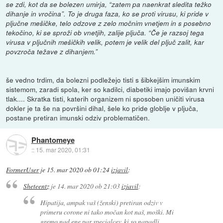
se zdi, kot da se bolezen umirja, “zatem pa naenkrat sledita težko
dihanje in vročina”. To je druga faza, ko se proti virusu, ki pride v
pljučne mešičke, telo odzove z zelo močnim vnetjem in s posebno
tekočino, ki se sproži ob vnetjih, zalije pljuča. “Če je razsoj tega
virusa v pljučnih mešičkih velik, potem je velik del pljuč zalit, kar
povzroča težave z dihanjem.”
še vedno trdim, da bolezni podležejo tisti s šibkejšim imunskim
sistemom, zaradi spola, ker so kadilci, diabetiki imajo povišan krvni
tlak.... Skratka tisti, katerih organizem ni sposoben uničiti virusa
dokler je ta še na površini dihal, šele ko pride globlje v pljuča,
postane pretiran imunski odziv problematičen.
Phantomeye
::
15. mar 2020, 01:31
FormerUser
je
15. mar 2020 ob 01:24
izjavil
:
Sheteentz
je
14. mar 2020 ob 21:03
izjavil
:
Hipatija, ampak vaš (ženski) pretiran odziv v
primeru corone ni tako močan kot naš, moški. Mi
gremo nad ene par specialcev, ki so napadli