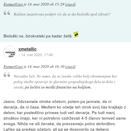
FormerUser
je
14. mar 2020 ob 15:29
izjavil
:
Kakšen znanstveno podprt vir, da se da biološki spol izbrati?
Biološki ne, birokratski pa kadar želiš.
xmetallic
::
14. mar 2020, 17:46
FormerUser
je
14. mar 2020 ob 16:30
izjavil
:
Navadne laži. Ne samo, da so ženske veliko bolj obremenjene ker
poleg službe opravijo še glavnino gospodinjskega dela in dela z
otroki,
po ločitvi so moški finančno na boljšem.
Jasno. Odvzamete otroke očetom, potem pa jamrate, da ni
denarja, da ni časa. Medtem ko očetje teh otrok svoj čas krajšajo z
delom, kar posledično prinese tudi več denarja. Pa tudi manj
stroškov imajo, ker ni potrebno vzdrževati 4-5 članov temveč samo
enega. Nihče ne sili ženske, da prevzamejo polno skrbništvo.
Lahko ga predajo očetom, ali pa se dogovorijo za deljeno