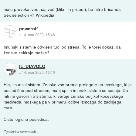
malo provokativno, saj veš (klikni in preberi, bo hitro brisano):
Sex selection @ Wikipedia
poweroff
::
14. mar 2020, 15:46
Imunski sistem je odvisen tudi od stresa. To je torej dokaz, da
ženske sekirajo moške?
IL_DIAVOLO
::
14. mar 2020, 16:10
Hja, imunski sistem. Zenske vso breme prelagate na moskega, ki je
posledično pod stresom, manj spi in imunski sistem se sesuje. Da
niti ne govorim o sistemu, ki varuje zensko bolj kot kocevskega
medveda, moskega pa v primeru locitve izmozga do zadnjega
evra.
Cisto logicna posledica.
Zgodovina sprememb…