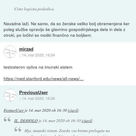
Cisto logicna posledica.
Navadne laži. Ne samo, da so ženske veliko bolj obremenjene ker
poleg službe opravijo še glavnino gospodinjskega dela in dela z
otroki, po ločitvi so moški finančno na boljšem.
mirzad
::
14. mar 2020, 16:34
testosteron vpliva na imunski sistem
https://med.stanford.edu/news/all-news/...
PreviousUser
::
14. mar 2020, 16:36
FormerUser
je
14. mar 2020 ob 16:30
izjavil
:
IL_DIAVOLO
je
14. mar 2020 ob 16:10
izjavil
:
Hja, imunski sistem. Zenske vso breme prelagate na