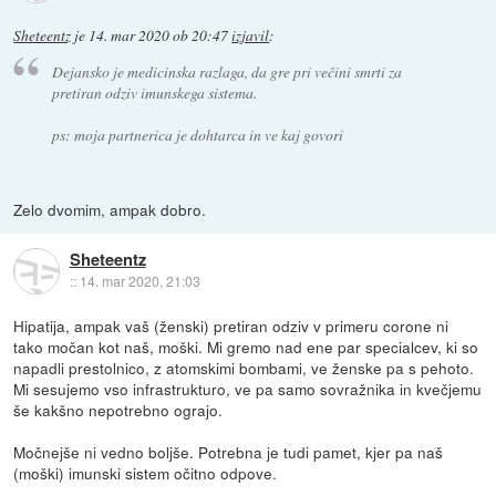
Sheteentz
je
14. mar 2020 ob 20:47
izjavil
:
Dejansko je medicinska razlaga, da gre pri večini smrti za
pretiran odziv imunskega sistema.
ps: moja partnerica je dohtarca in ve kaj govori
Zelo dvomim, ampak dobro.
Sheteentz
::
14. mar 2020, 21:03
Hipatija, ampak vaš (ženski) pretiran odziv v primeru corone ni
tako močan kot naš, moški. Mi gremo nad ene par specialcev, ki so
napadli prestolnico, z atomskimi bombami, ve ženske pa s pehoto.
Mi sesujemo vso infrastrukturo, ve pa samo sovražnika in kvečjemu
še kakšno nepotrebno ograjo.
Močnejše ni vedno boljše. Potrebna je tudi pamet, kjer pa naš
(moški) imunski sistem očitno odpove.