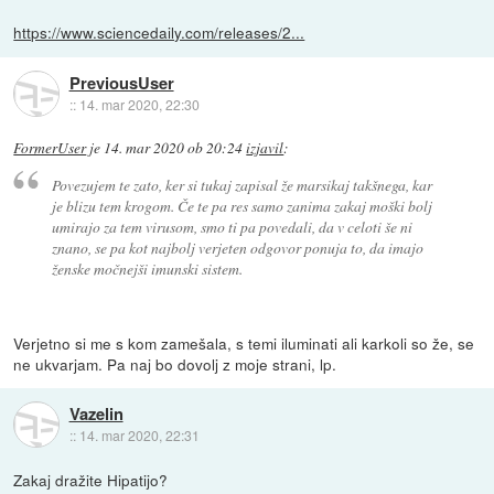
https://www.sciencedaily.com/releases/2...
PreviousUser
::
14. mar 2020, 22:30
FormerUser
je
14. mar 2020 ob 20:24
izjavil
:
Povezujem te zato, ker si tukaj zapisal že marsikaj takšnega, kar
je blizu tem krogom. Če te pa res samo zanima zakaj moški bolj
umirajo za tem virusom, smo ti pa povedali, da v celoti še ni
znano, se pa kot najbolj verjeten odgovor ponuja to, da imajo
ženske močnejši imunski sistem.
Verjetno si me s kom zamešala, s temi iluminati ali karkoli so že, se
ne ukvarjam. Pa naj bo dovolj z moje strani, lp.
Vazelin
::
14. mar 2020, 22:31
Zakaj dražite Hipatijo?