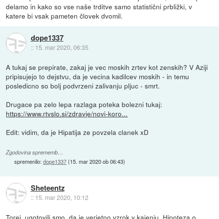
delamo in kako so vse naše trditve samo statistični prbližki, v
katere bi vsak pameten človek dvomil.
dope1337
::
15. mar 2020, 06:35
A tukaj se prepirate, zakaj je vec moskih zrtev kot zenskih? V Aziji
pripisujejo to dejstvu, da je vecina kadilcev moskih - in temu
posledicno so bolj podvrzeni zalivanju pljuc - smrt.
Drugace pa zelo lepa razlaga poteka bolezni tukaj:
https://www.rtvslo.si/zdravje/novi-koro...
Edit: vidim, da je Hipatija ze povzela clanek xD
Zgodovina sprememb…
spremenilo:
dope1337
(
15. mar 2020 ob 06:43
)
Sheteentz
::
15. mar 2020, 10:12
Torej, ugotovili smo, da je verjetno vzrok v kajenju. Hipoteza o