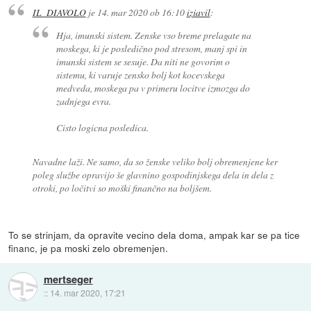
IL_DIAVOLO
je
14. mar 2020 ob 16:10
izjavil
:
Hja, imunski sistem. Zenske vso breme prelagate na
moskega, ki je posledično pod stresom, manj spi in
imunski sistem se sesuje. Da niti ne govorim o
sistemu, ki varuje zensko bolj kot kocevskega
medveda, moskega pa v primeru locitve izmozga do
zadnjega evra.
Cisto logicna posledica.
Navadne laži. Ne samo, da so ženske veliko bolj obremenjene ker
poleg službe opravijo še glavnino gospodinjskega dela in dela z
otroki, po ločitvi so moški finančno na boljšem.
To se strinjam, da opravite vecino dela doma, ampak kar se pa tice
financ, je pa moski zelo obremenjen.
mertseger
::
14. mar 2020, 17:21