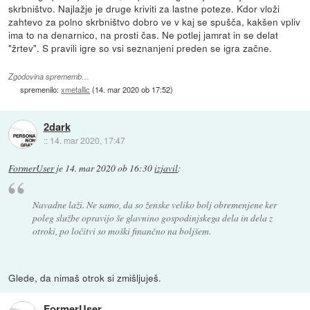
skrbništvo. Najlažje je druge kriviti za lastne poteze. Kdor vloži
zahtevo za polno skrbništvo dobro ve v kaj se spušča, kakšen vpliv
ima to na denarnico, na prosti čas. Ne potlej jamrat in se delat
"žrtev". S pravili igre so vsi seznanjeni preden se igra začne.
Zgodovina sprememb…
spremenilo:
xmetallic
(
14. mar 2020 ob 17:52
)
2dark
::
14. mar 2020, 17:47
FormerUser
je
14. mar 2020 ob 16:30
izjavil
:
Navadne laži. Ne samo, da so ženske veliko bolj obremenjene ker
poleg službe opravijo še glavnino gospodinjskega dela in dela z
otroki, po ločitvi so moški finančno na boljšem.
Glede, da nimaš otrok si zmišljuješ.
FormerUser