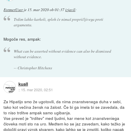
FormerUser
je
15. mar 2020 ob 01:37
izjavil
:
Trdim lahko karkoli, sploh če nimaš prepričljivega proti
argumenta.
Mogoče res, ampak:
What can be asserted without evidence can also be dismissed
without evidence.
-- Christopher Hitchens
kuall
::
15. mar 2020, 02:51
Za Hipatijo smo že ugotovili, da nima znanstvenega duha v sebi,
tako kot večina žensk na žalost. Če bi ga imela bi se zavedala, da
to niso trditve ampak samo ugibanja.
Vse preveč je "trditev" med ljudmi, kar mene kot znanstveniega
človeka moti sto na uro. Medtem ko se jaz zavedam, kako težko je
določiti pravi vzrok stvarem, kako lahko se je zmotiti, koliko napak