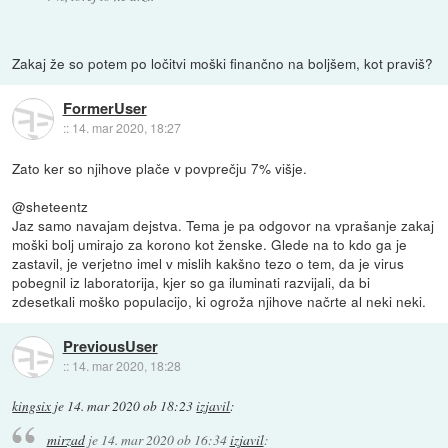
Zakaj že so potem po ločitvi moški finančno na boljšem, kot praviš?
FormerUser
::
14. mar 2020, 18:27
Zato ker so njihove plače v povprečju 7% višje.
@sheteentz
Jaz samo navajam dejstva. Tema je pa odgovor na vprašanje zakaj
moški bolj umirajo za korono kot ženske. Glede na to kdo ga je
zastavil, je verjetno imel v mislih kakšno tezo o tem, da je virus
pobegnil iz laboratorija, kjer so ga iluminati razvijali, da bi
zdesetkali moško populacijo, ki ogroža njihove načrte al neki neki.
PreviousUser
::
14. mar 2020, 18:28
kingsix
je
14. mar 2020 ob 18:23
izjavil
:
mirzad
je
14. mar 2020 ob 16:34
izjavil
: