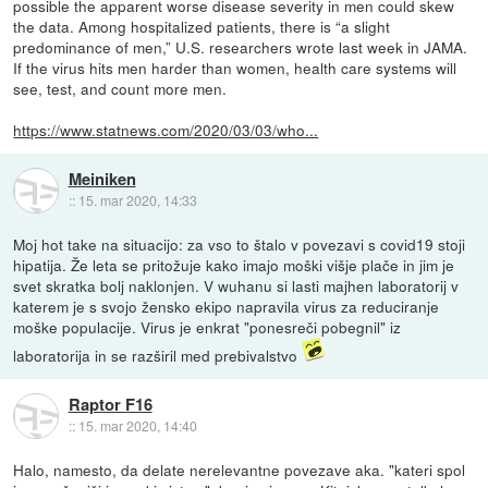
possible the apparent worse disease severity in men could skew
the data. Among hospitalized patients, there is “a slight
predominance of men,” U.S. researchers wrote last week in JAMA.
If the virus hits men harder than women, health care systems will
see, test, and count more men.
https://www.statnews.com/2020/03/03/who...
Meiniken
::
15. mar 2020, 14:33
Moj hot take na situacijo: za vso to štalo v povezavi s covid19 stoji
hipatija. Že leta se pritožuje kako imajo moški višje plače in jim je
svet skratka bolj naklonjen. V wuhanu si lasti majhen laboratorij v
katerem je s svojo žensko ekipo napravila virus za reduciranje
moške populacije. Virus je enkrat "ponesreči pobegnil" iz
laboratorija in se razširil med prebivalstvo
Raptor F16
::
15. mar 2020, 14:40
Halo, namesto, da delate nerelevantne povezave aka. "kateri spol