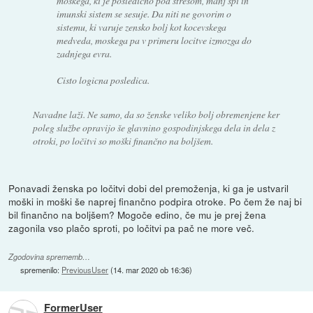
moskega, ki je posledično pod stresom, manj spi in
imunski sistem se sesuje. Da niti ne govorim o
sistemu, ki varuje zensko bolj kot kocevskega
medveda, moskega pa v primeru locitve izmozga do
zadnjega evra.
Cisto logicna posledica.
Navadne laži. Ne samo, da so ženske veliko bolj obremenjene ker
poleg službe opravijo še glavnino gospodinjskega dela in dela z
otroki, po ločitvi so moški finančno na boljšem.
Ponavadi ženska po ločitvi dobi del premoženja, ki ga je ustvaril
moški in moški še naprej finančno podpira otroke. Po čem že naj bi
bil finančno na boljšem? Mogoče edino, če mu je prej žena
zagonila vso plačo sproti, po ločitvi pa pač ne more več.
Zgodovina sprememb…
spremenilo:
PreviousUser
(
14. mar 2020 ob 16:36
)
FormerUser