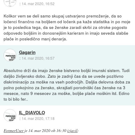
::
14. mar 2020, 16:52
Kolikor vem se deli samo skupaj ustvarjeno premoženje, da so
ločenci finančno na boljšem od ločenk pa kaže statistika in po moje
je to posledica tega, da se ženske zaradi skrbi za otroke pogosto
odpovedo boljšim in donosnejšim karieram in imajo seveda slabše
plače in posledično manj denarja.
Gagarin
::
14. mar 2020, 16:57
Absolutno drži da imajo ženske bistveno boljši imunski sistem. Tudi
daljšo življensko dobo. Zato je zadnji čas da se uvede pozitivno
diskriminacijo za moške na vseh področjih. Daljša delovna doba za
polno pokojnino za žensko, skrajšati porodniški čas ženske na 3
mesece, nato 9 mesecev za moške, boljše plače moškim itd. Edino
to bi bilo fer..
IL_DIAVOLO
::
14. mar 2020, 17:18
FormerUser
je
14. mar 2020 ob 16:30
izjavil
: