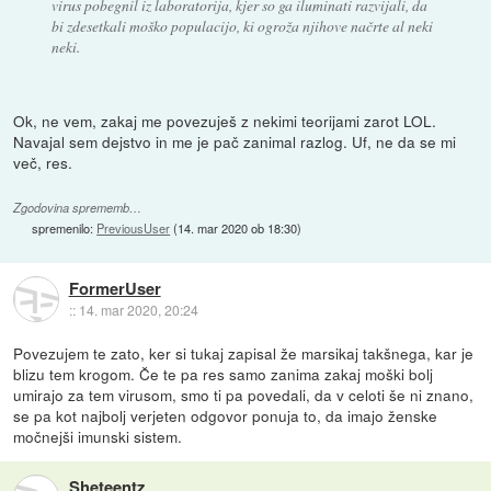
virus pobegnil iz laboratorija, kjer so ga iluminati razvijali, da
bi zdesetkali moško populacijo, ki ogroža njihove načrte al neki
neki.
Ok, ne vem, zakaj me povezuješ z nekimi teorijami zarot LOL.
Navajal sem dejstvo in me je pač zanimal razlog. Uf, ne da se mi
več, res.
Zgodovina sprememb…
spremenilo:
PreviousUser
(
14. mar 2020 ob 18:30
)
FormerUser
::
14. mar 2020, 20:24
Povezujem te zato, ker si tukaj zapisal že marsikaj takšnega, kar je
blizu tem krogom. Če te pa res samo zanima zakaj moški bolj
umirajo za tem virusom, smo ti pa povedali, da v celoti še ni znano,
se pa kot najbolj verjeten odgovor ponuja to, da imajo ženske
močnejši imunski sistem.
Sheteentz