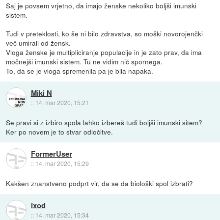
Saj je povsem vrjetno, da imajo ženske nekoliko boljši imunski
sistem.
Tudi v preteklosti, ko še ni bilo zdravstva, so moški novorojenčki
več umirali od žensk.
Vloga ženske je multipliciranje populacije in je zato prav, da ima
močnejši imunski sistem. Tu ne vidim nič spornega.
To, da se je vloga spremenila pa je bila napaka.
Miki N
::
14. mar 2020, 15:21
Se pravi si z izbiro spola lahko izbereš tudi boljši imunski sitem?
Ker po novem je to stvar odločitve.
FormerUser
::
14. mar 2020, 15:29
Kakšen znanstveno podprt vir, da se da biološki spol izbrati?
ixod
::
14. mar 2020, 15:34