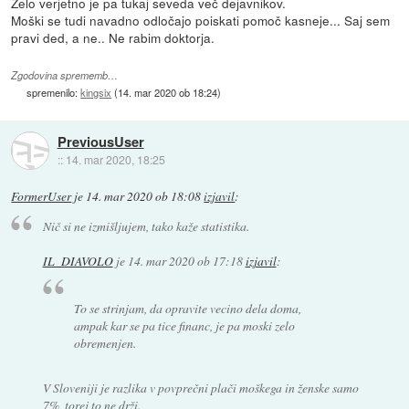
Zelo verjetno je pa tukaj seveda več dejavnikov.
Moški se tudi navadno odločajo poiskati pomoč kasneje... Saj sem
pravi ded, a ne.. Ne rabim doktorja.
Zgodovina sprememb…
spremenilo:
kingsix
(
14. mar 2020 ob 18:24
)
PreviousUser
::
14. mar 2020, 18:25
FormerUser
je
14. mar 2020 ob 18:08
izjavil
:
Nič si ne izmišljujem, tako kaže statistika.
IL_DIAVOLO
je
14. mar 2020 ob 17:18
izjavil
:
To se strinjam, da opravite vecino dela doma,
ampak kar se pa tice financ, je pa moski zelo
obremenjen.
V Sloveniji je razlika v povprečni plači moškega in ženske samo
7%, torej to ne drži.