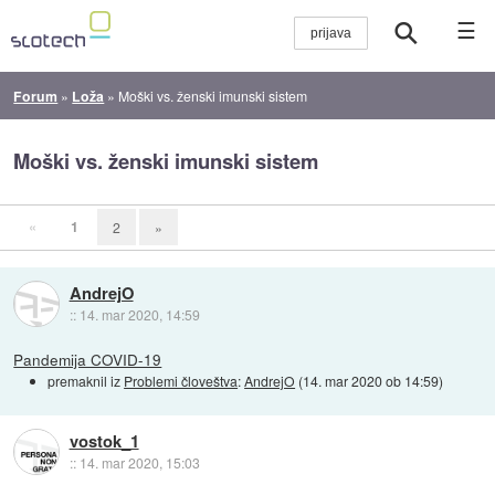
☰
Forum
»
Loža
»
Moški vs. ženski imunski sistem
Moški vs. ženski imunski sistem
«
1
2
»
AndrejO
::
14. mar 2020, 14:59
Pandemija COVID-19
premaknil iz
Problemi človeštva
:
AndrejO
(
14. mar 2020 ob 14:59
)
vostok_1
::
14. mar 2020, 15:03