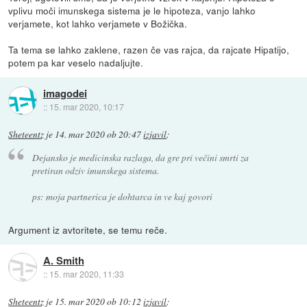
vplivu moči imunskega sistema je le hipoteza, vanjo lahko
verjamete, kot lahko verjamete v Božička.
Ta tema se lahko zaklene, razen če vas rajca, da rajcate Hipatijo,
potem pa kar veselo nadaljujte.
imagodei
::
15. mar 2020, 10:17
Sheteentz
je
14. mar 2020 ob 20:47
izjavil
:
Dejansko je medicinska razlaga, da gre pri večini smrti za
pretiran odziv imunskega sistema.
ps: moja partnerica je dohtarca in ve kaj govori
Argument iz avtoritete, se temu reče.
A. Smith
::
15. mar 2020, 11:33
Sheteentz
je
15. mar 2020 ob 10:12
izjavil
: