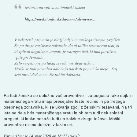
testosteron vpliva na imunski sistem
https://med.stanford.edu/news/all-news/
...
V nekaterih primerih je blažji odziv imunskega sistema zaželjen.
So pa druge raziskave pokazale, da ni toliko testosteron tisti, ki
bi vplival negativno, ampak, je estrogen tisti, ki ima pozitiven
vpliv pri ženskah.
Zelo verjetno je pa tukaj seveda več dejavnikov.
Moški se tudi navadno odločajo poiskati pomoč kasneje... Saj
sem pravi ded, a ne.. Ne rabim doktorja.
Pa tudi ženske so deležne več preventive - za pogoste rake dojk in
materničnega vratu imajo presejalne teste recimo in pa tretjega
osebnega zdravnika, ki se ukvarja zgolj z ženskimi težavami. Na tri
leta se dela bris materničenga vratu in ob tem tudi nek splošni
pregled, ki lahko nakaže tudi na kakšne druge težave. Moški
preventive nismo deležni v taki meri.
FormerUser
je
14. mar 2020 ob 18:27
izjavil
: