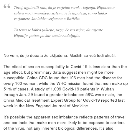
Torej, ugotovili smo, da je verjetno vzrok v kajenju. Hipoteza o
vplivu moči imunskega sistema je le hipoteza, vanjo lahko
verjamete, kot lahko verjamete v Božička.
Ta tema se lahko zaklene, razen če vas rajca, da rajcate
Hipatijo, potem pa kar veselo nadaljujte.
Ne vem, če je debata že zključena. Moških se več tudi okuži.
The effect of sex on susceptibility to Covid-19 is less clear than the
age effect, but preliminary data suggest men might be more
susceptible. China CDC found that 106 men had the disease for
every 100 women, while the WHO mission found that men make up
51% of cases. A study of 1,099 Covid-19 patients in Wuhan
through Jan. 29 found a greater imbalance: 58% were male, the
China Medical Treatment Expert Group for Covid-19 reported last
week in the New England Journal of Medicine.
It’s possible the apparent sex imbalance reflects patterns of travel
and contacts that make men more likely to be exposed to carriers
of the virus, not any inherent biological differences. It’s also