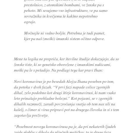
prestolnico, z atomskimi bombami, ve ženske pa s
pehoto. Mi sesujemo vso infrastrukturo, ve pa samo
sovražnika in kvečjemu še kakšno nepotrebno
ograjo.
Močnejše ni vedno boljše. Potrebna je tudi pamet,
kjer pa naš (moški) imunski sistem očitno odpove.
Mene ta logika ne prepriča, ker številne študije dokazujejo, da so
ženske tiste, ki so genetsko oborožene z imunskimi nukicami,
moški pa le s pešadijo. Na podlagi tega kar pravi Ihan:
Novi koronavirus je po besedah Alojza Ihana poseben po tem,
da poteka v dveh fazah. “V prvi fazi napade celice zgornjih
dihal, zelo podobno kot drugi štirje koronavirusi, ki nam vsako
leto prinašajo prehladne bolezni.” Kot pojasni, se v zgornjih
dihalih razmnoži, zaradi povzročanja vnetja ob tem nas sili na
kašelj, s čimer si virus pripravi pot na drugega človeka in si s tem
zagotavlja preživetje.
“Posebnost novega koronavirusa pa je, da pri nekaterih ljudeh
zaide globlje v dihala do pljučnih mešičkov, to je druga faza