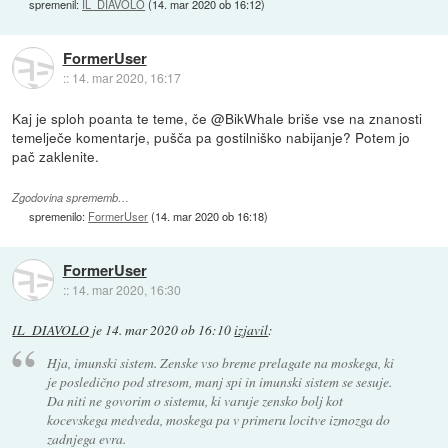
spremenil:
IL_DIAVOLO
(
14. mar 2020 ob 16:12
)
FormerUser
::
14. mar 2020, 16:17
Kaj je sploh poanta te teme, če @BikWhale briše vse na znanosti
temelječe komentarje, pušča pa gostilniško nabijanje? Potem jo
pač zaklenite.
Zgodovina sprememb…
spremenilo:
FormerUser
(
14. mar 2020 ob 16:18
)
FormerUser
::
14. mar 2020, 16:30
IL_DIAVOLO
je
14. mar 2020 ob 16:10
izjavil
:
Hja, imunski sistem. Zenske vso breme prelagate na moskega, ki
je posledično pod stresom, manj spi in imunski sistem se sesuje.
Da niti ne govorim o sistemu, ki varuje zensko bolj kot
kocevskega medveda, moskega pa v primeru locitve izmozga do
zadnjega evra.