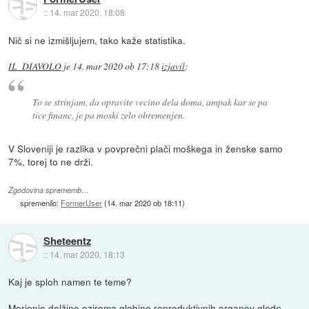
::
14. mar 2020, 18:08
Nič si ne izmišljujem, tako kaže statistika.
IL_DIAVOLO
je
14. mar 2020 ob 17:18
izjavil
:
To se strinjam, da opravite vecino dela doma, ampak kar se pa
tice financ, je pa moski zelo obremenjen.
V Sloveniji je razlika v povprečni plači moškega in ženske samo
7%, torej to ne drži.
Zgodovina sprememb…
spremenilo:
FormerUser
(
14. mar 2020 ob 18:11
)
Sheteentz
::
14. mar 2020, 18:13
Kaj je sploh namen te teme?
Merjenje dolžine oziroma globine reproduktivnih organov glede