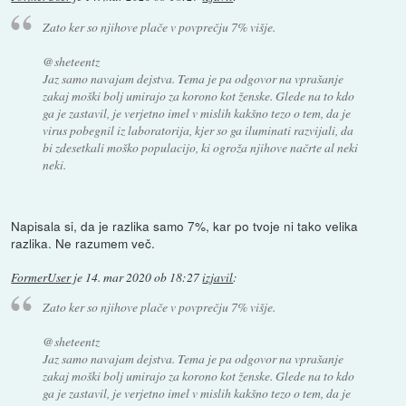
Zato ker so njihove plače v povprečju 7% višje.
@sheteentz
Jaz samo navajam dejstva. Tema je pa odgovor na vprašanje
zakaj moški bolj umirajo za korono kot ženske. Glede na to kdo
ga je zastavil, je verjetno imel v mislih kakšno tezo o tem, da je
virus pobegnil iz laboratorija, kjer so ga iluminati razvijali, da
bi zdesetkali moško populacijo, ki ogroža njihove načrte al neki
neki.
Napisala si, da je razlika samo 7%, kar po tvoje ni tako velika
razlika. Ne razumem več.
FormerUser
je
14. mar 2020 ob 18:27
izjavil
:
Zato ker so njihove plače v povprečju 7% višje.
@sheteentz
Jaz samo navajam dejstva. Tema je pa odgovor na vprašanje
zakaj moški bolj umirajo za korono kot ženske. Glede na to kdo
ga je zastavil, je verjetno imel v mislih kakšno tezo o tem, da je