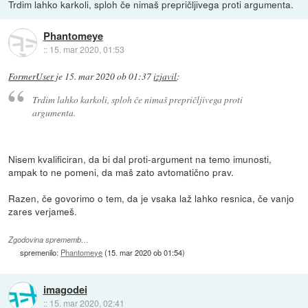
Trdim lahko karkoli, sploh če nimaš prepričljivega proti argumenta.
Phantomeye
::
15. mar 2020, 01:53
FormerUser
je
15. mar 2020 ob 01:37
izjavil
:
Trdim lahko karkoli, sploh če nimaš prepričljivega proti
argumenta.
Nisem kvalificiran, da bi dal proti-argument na temo imunosti,
ampak to ne pomeni, da maš zato avtomatično prav.
Razen, če govorimo o tem, da je vsaka laž lahko resnica, če vanjo
zares verjameš.
Zgodovina sprememb…
spremenilo:
Phantomeye
(
15. mar 2020 ob 01:54
)
imagodei
::
15. mar 2020, 02:41