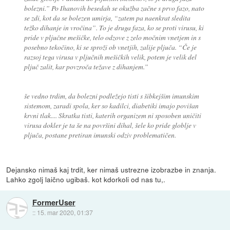
bolezni.” Po Ihanovih besedah se okužba začne s prvo fazo, nato
se zdi, kot da se bolezen umirja, “zatem pa naenkrat sledita
težko dihanje in vročina”. To je druga faza, ko se proti virusu, ki
pride v pljučne mešičke, telo odzove z zelo močnim vnetjem in s
posebno tekočino, ki se sproži ob vnetjih, zalije pljuča. “Če je
razsoj tega virusa v pljučnih mešičkih velik, potem je velik del
pljuč zalit, kar povzroča težave z dihanjem.”
še vedno trdim, da bolezni podležejo tisti s šibkejšim imunskim
sistemom, zaradi spola, ker so kadilci, diabetiki imajo povišan
krvni tlak.... Skratka tisti, katerih organizem ni sposoben uničiti
virusa dokler je ta še na površini dihal, šele ko pride globlje v
pljuča, postane pretiran imunski odziv problematičen.
Dejansko nimaš kaj trdit, ker nimaš ustrezne izobrazbe in znanja.
Lahko zgolj laično ugibaš. kot kdorkoli od nas tu,.
FormerUser
::
15. mar 2020, 01:37