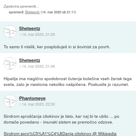
Zgodovina sprememb…
spremenil:
Sheteentz
(
14. mar 2020 ob 21:11
)
Sheteentz
::
14. mar 2020, 21:29
To samo ti misliš, ker posplošuješ in si šovinist za povrh.
Sheteentz
::
14. mar 2020, 21:46
Hipatija ima magično spodobnost čutenja bolečine vseh žensk tega
sveta, zato je mestoma nekoliko našpičena. Poskusite jo razumet.
Phantomeye
::
14. mar 2020, 22:30
Sindrom sproščanja citokinov je tisto, kar naj bi te ubilo ... po
domače povedano - imunski sistem se premočno odzove.
Sindrom spro%C5%A1%C4%8Danja citokinov @ Wikipedia