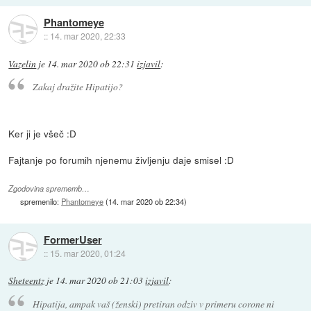
Phantomeye
::
14. mar 2020, 22:33
Vazelin
je
14. mar 2020 ob 22:31
izjavil
:
Zakaj dražite Hipatijo?
Ker ji je všeč :D
Fajtanje po forumih njenemu življenju daje smisel :D
Zgodovina sprememb…
spremenilo:
Phantomeye
(
14. mar 2020 ob 22:34
)
FormerUser
::
15. mar 2020, 01:24
Sheteentz
je
14. mar 2020 ob 21:03
izjavil
:
Hipatija, ampak vaš (ženski) pretiran odziv v primeru corone ni