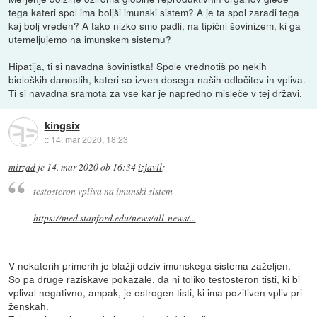
tega kateri spol ima boljši imunski sistem? A je ta spol zaradi tega
kaj bolj vreden? A tako nizko smo padli, na tipični šovinizem, ki ga
utemeljujemo na imunskem sistemu?
Hipatija, ti si navadna šovinistka! Spole vrednotiš po nekih
bioloških danostih, kateri so izven dosega naših odločitev in vpliva.
Ti si navadna sramota za vse kar je napredno misleče v tej državi.
kingsix
::
14. mar 2020, 18:23
mirzad
je
14. mar 2020 ob 16:34
izjavil
:
testosteron vpliva na imunski sistem
https://med.stanford.edu/news/all-news/...
V nekaterih primerih je blažji odziv imunskega sistema zaželjen.
So pa druge raziskave pokazale, da ni toliko testosteron tisti, ki bi
vplival negativno, ampak, je estrogen tisti, ki ima pozitiven vpliv pri
ženskah.