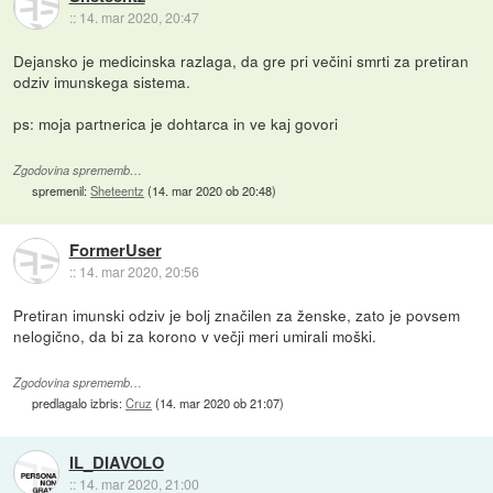
::
14. mar 2020, 20:47
Dejansko je medicinska razlaga, da gre pri večini smrti za pretiran
odziv imunskega sistema.
ps: moja partnerica je dohtarca in ve kaj govori
Zgodovina sprememb…
spremenil:
Sheteentz
(
14. mar 2020 ob 20:48
)
FormerUser
::
14. mar 2020, 20:56
Pretiran imunski odziv je bolj značilen za ženske, zato je povsem
nelogično, da bi za korono v večji meri umirali moški.
Zgodovina sprememb…
predlagalo izbris:
Cruz
(
14. mar 2020 ob 21:07
)
IL_DIAVOLO
::
14. mar 2020, 21:00