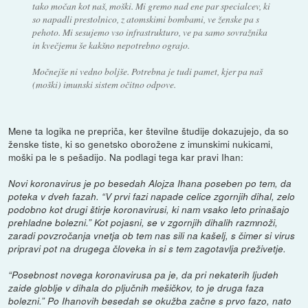
tako močan kot naš, moški. Mi gremo nad ene par specialcev, ki
so napadli prestolnico, z atomskimi bombami, ve ženske pa s
pehoto. Mi sesujemo vso infrastrukturo, ve pa samo sovražnika
in kvečjemu še kakšno nepotrebno ograjo.
Močnejše ni vedno boljše. Potrebna je tudi pamet, kjer pa naš
(moški) imunski sistem očitno odpove.
Mene ta logika ne prepriča, ker številne študije dokazujejo, da so
ženske tiste, ki so genetsko oborožene z imunskimi nukicami,
moški pa le s pešadijo. Na podlagi tega kar pravi Ihan:
Novi koronavirus je po besedah Alojza Ihana poseben po tem, da
poteka v dveh fazah. “V prvi fazi napade celice zgornjih dihal, zelo
podobno kot drugi štirje koronavirusi, ki nam vsako leto prinašajo
prehladne bolezni.” Kot pojasni, se v zgornjih dihalih razmnoži,
zaradi povzročanja vnetja ob tem nas sili na kašelj, s čimer si virus
pripravi pot na drugega človeka in si s tem zagotavlja preživetje.
“Posebnost novega koronavirusa pa je, da pri nekaterih ljudeh
zaide globlje v dihala do pljučnih mešičkov, to je druga faza
bolezni.” Po Ihanovih besedah se okužba začne s prvo fazo, nato