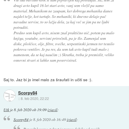
drugi avto kupil 16 let stari avto, vanj sem vložil pa samo
material. Mehanikom ne zaupam, ker dobrega mehanika danes
najdeš težje, kot tartufe. So mehaniki, ki dnevno delajo pač
navadne servise, to so lažja dela, za kaj več se jim pa ne ljubi
potruditi.
Predno sem kupil avto, nisem znal praktično nič, potem pa malo
knjiga, youtube, servisni priročnik, pa je šlo. Zamenjal sem
diske, ploščice, olje, filtre, svečke, serpentinski jermen ter tesnilo
pokrova ventilov. Je pa res, da sem tak avto kupil tudi malo z
namenom, da se kaj naučim ;) Skratka, treba je premislit, veliko
osnovni stvari si lahko sam poservisiraš.
Saj to. Jaz bi jo imel malo za šraufati in učiti se :).
Scorpy84
::
8. feb 2020, 22:22
Utk
je
8. feb 2020 ob 19:09
izjavil
:
Scorpy84
je
8. feb 2020 ob 16:49
izjavil
:
Renault laguna, takrat je punca dobila od svojih