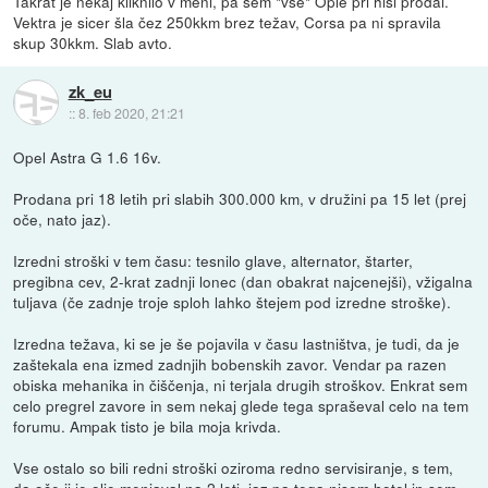
Takrat je nekaj kliknilo v meni, pa sem *vse* Ople pri hiši prodal.
Vektra je sicer šla čez 250kkm brez težav, Corsa pa ni spravila
skup 30kkm. Slab avto.
zk_eu
::
8. feb 2020, 21:21
Opel Astra G 1.6 16v.
Prodana pri 18 letih pri slabih 300.000 km, v družini pa 15 let (prej
oče, nato jaz).
Izredni stroški v tem času: tesnilo glave, alternator, štarter,
pregibna cev, 2-krat zadnji lonec (dan obakrat najcenejši), vžigalna
tuljava (če zadnje troje sploh lahko štejem pod izredne stroške).
Izredna težava, ki se je še pojavila v času lastništva, je tudi, da je
zaštekala ena izmed zadnjih bobenskih zavor. Vendar pa razen
obiska mehanika in čiščenja, ni terjala drugih stroškov. Enkrat sem
celo pregrel zavore in sem nekaj glede tega spraševal celo na tem
forumu. Ampak tisto je bila moja krivda.
Vse ostalo so bili redni stroški oziroma redno servisiranje, s tem,
da oče ji je olje menjaval na 2 leti, jaz pa tega nisem hotel in sem