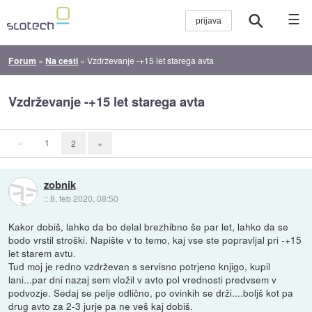
☰
Forum
»
Na cesti
»
Vzdrževanje -+15 let starega avta
Vzdrževanje -+15 let starega avta
«
1
2
»
zobnik
::
8. feb 2020, 08:50
Kakor dobiš, lahko da bo delal brezhibno še par let, lahko da se
bodo vrstil stroški. Napište v to temo, kaj vse ste popravljal pri -+15
let starem avtu.
Tud moj je redno vzdrževan s servisno potrjeno knjigo, kupil
lani...par dni nazaj sem vložil v avto pol vrednosti predvsem v
podvozje. Sedaj se pelje odlično, po ovinkih se drži....boljš kot pa
drug avto za 2-3 jurje pa ne veš kaj dobiš.