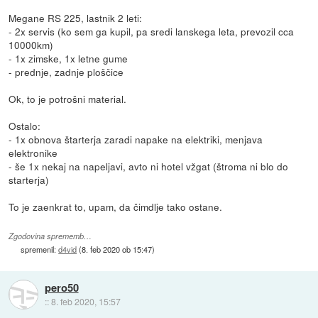
Megane RS 225, lastnik 2 leti:
- 2x servis (ko sem ga kupil, pa sredi lanskega leta, prevozil cca
10000km)
- 1x zimske, 1x letne gume
- prednje, zadnje ploščice
Ok, to je potrošni material.
Ostalo:
- 1x obnova štarterja zaradi napake na elektriki, menjava
elektronike
- še 1x nekaj na napeljavi, avto ni hotel vžgat (štroma ni blo do
starterja)
To je zaenkrat to, upam, da čimdlje tako ostane.
Zgodovina sprememb…
spremenil:
d4vid
(
8. feb 2020 ob 15:47
)
pero50
::
8. feb 2020, 15:57