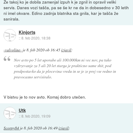
Že takoj ko je dobila zamenjal izpuh k je zgnil in opravil veliki
servis. Danes vozi tašča, pa se še kr ne da in dobesedno v 30 letih
ni imel okvare. Edino zadnja blatnika sta gnila, kar je tašča že
sanirala.
Kinjorts
::
8. feb 2020, 18:38
-valvoline-
je
8. feb 2020 ob 16:45
izjavil
:
Nov avto po 5 let uporabe ali 100.000km ni vec nov, pa tako
vzdrzevanje za 5 ali 20 let starga je prakticno same shit, pod
predpostavko da je plocevina vredu in se je ze prej vse redno in
pravocasno servisiralo.
V bistvu je to nov avto. Komaj dobro utečen.
Utk
::
8. feb 2020, 19:09
Scorpy84
je
8. feb 2020 ob 16:49
izjavil
: