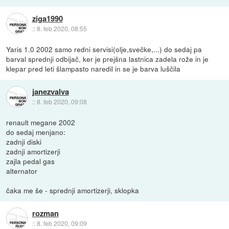
ziga1990
::
8. feb 2020, 08:55
Yaris 1.0 2002 samo redni servisi(olje,svečke,...) do sedaj pa
barval sprednji odbijač, ker je prejšna lastnica zadela rože in je
klepar pred leti šlampasto naredil in se je barva luščila
janezvalva
::
8. feb 2020, 09:08
renault megane 2002
do sedaj menjano:
zadnji diski
zadnji amortizerji
zajla pedal gas
alternator
čaka me še - sprednji amortizerji, sklopka
rozman
::
8. feb 2020, 09:09