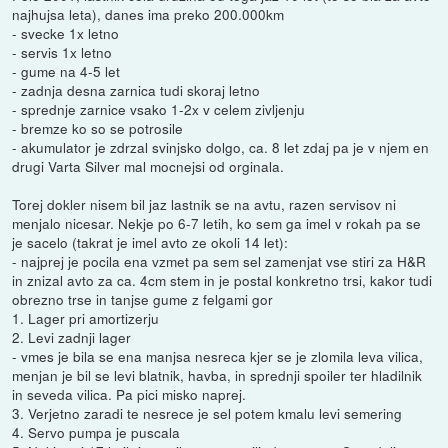
najhujsa leta), danes ima preko 200.000km
- svecke 1x letno
- servis 1x letno
- gume na 4-5 let
- zadnja desna zarnica tudi skoraj letno
- sprednje zarnice vsako 1-2x v celem zivljenju
- bremze ko so se potrosile
- akumulator je zdrzal svinjsko dolgo, ca. 8 let zdaj pa je v njem en
drugi Varta Silver mal mocnejsi od orginala.
Torej dokler nisem bil jaz lastnik se na avtu, razen servisov ni
menjalo nicesar. Nekje po 6-7 letih, ko sem ga imel v rokah pa se
je sacelo (takrat je imel avto ze okoli 14 let):
- najprej je pocila ena vzmet pa sem sel zamenjat vse stiri za H&R
in znizal avto za ca. 4cm stem in je postal konkretno trsi, kakor tudi
obrezno trse in tanjse gume z felgami gor
1. Lager pri amortizerju
2. Levi zadnji lager
- vmes je bila se ena manjsa nesreca kjer se je zlomila leva vilica,
menjan je bil se levi blatnik, havba, in sprednji spoiler ter hladilnik
in seveda vilica. Pa pici misko naprej.
3. Verjetno zaradi te nesrece je sel potem kmalu levi semering
4. Servo pumpa je puscala