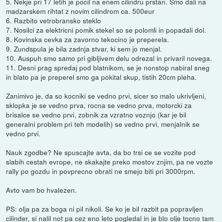
5. Nekje pri 17 letih je pocil na enem cilindru prstan. Smo dali na
madzarskem rihtat z novim cilindrom ca. 500eur
6. Razbito vetrobransko steklo
7. Nosilci za elektricni pomik stekel so se polomli in popadali dol.
8. Kovinska cevka za zavorno tekocino je preperela.
9. Zundspula je bila zadnja stvar, ki sem jo menjal.
10. Auspuh smo samo pri gibljivem delu odrezal in privaril novega.
11. Desni prag spredaj pod blatnikom, se je nonstop nabiral sneg
in blato pa je preperel smo ga pokital skup, tistih 20cm pleha.
Zanimivo je, da so kocniki se vedno prvi, sicer so malo ukrivljeni,
sklopka je se vedno prva, rocna se vedno prva, motorcki za
brisalce se vedno prvi, zobnik za vzratno voznjo (kar je bil
generalni problem pri teh modelih) se vedno prvi, menjalnik se
vedno prvi.
Nauk zgodbe? Ne spuscajte avta, da bo trsi ce se vozite pod
slabih cestah evrope, ne skakajte preko mostov znjim, pa ne vozte
rally po gozdu in povprecno obrati ne smejo biti pri 3000rpm.
Avto vam bo hvalezen.
PS: olja pa za boga ni pil nikoli. Se ko je bil razbit pa popravljen
cilinder, si nalil not pa cez eno leto pogledal in je blo olje tocno tam