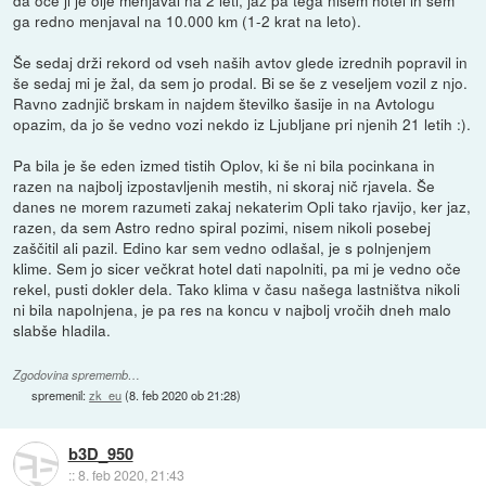
ga redno menjaval na 10.000 km (1-2 krat na leto).
Še sedaj drži rekord od vseh naših avtov glede izrednih popravil in
še sedaj mi je žal, da sem jo prodal. Bi se še z veseljem vozil z njo.
Ravno zadnjič brskam in najdem številko šasije in na Avtologu
opazim, da jo še vedno vozi nekdo iz Ljubljane pri njenih 21 letih :).
Pa bila je še eden izmed tistih Oplov, ki še ni bila pocinkana in
razen na najbolj izpostavljenih mestih, ni skoraj nič rjavela. Še
danes ne morem razumeti zakaj nekaterim Opli tako rjavijo, ker jaz,
razen, da sem Astro redno spiral pozimi, nisem nikoli posebej
zaščitil ali pazil. Edino kar sem vedno odlašal, je s polnjenjem
klime. Sem jo sicer večkrat hotel dati napolniti, pa mi je vedno oče
rekel, pusti dokler dela. Tako klima v času našega lastništva nikoli
ni bila napolnjena, je pa res na koncu v najbolj vročih dneh malo
slabše hladila.
Zgodovina sprememb…
spremenil:
zk_eu
(
8. feb 2020 ob 21:28
)
b3D_950
::
8. feb 2020, 21:43