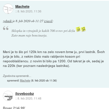
Machete
::
8. feb 2020, 11:36
zobnik
je
8. feb 2020 ob 11:27
izjavil
:
Sklopka in vztrajnik je kakih 700 evrov pri dizlu
Zato mam raje bencinarja.
Meni je to šlo pri 120k km na zelo novem bmw ju, prvi lastnik. Švoh
jurja je bilo, z nekim čisto malo rabljenim kosom pri
nepooblaščencu. z novim bi bilo pa 1200. Od takrat je ok, sedaj je
na 220k (ker poznam naslednjega lastnika).
Zgodovina sprememb…
spremenil:
Machete
(
8. feb 2020 ob 11:36
)
iloveboobz
::
8. feb 2020, 11:48
Rover 214i 99'