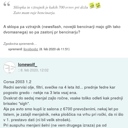
Sklopka in vztrajnik je kakih 700 evrov pri dizlu
Zato mam raje bencinarja.
A sklopa pa vztrajnik (newsflash, novejši bencinarji majo glih tako
dvomasnega) so pa zastonj pr bencinarju?
Zgodovina sprememb…
spremenil:
iloveboobz
(
8. feb 2020 ob 11:51
)
lonewolf_
::
8. feb 2020, 12:02
Corsa 2003 1.2
Redni servisi olje, filtri, svečke na 4 leta itd... prednje fedre kar
pogosto gredo - nekje na 3 leta vsaj ena.
Dvakrat do sedaj menjal zajlo ročne, vsake toliko odleti kak prednji
brisalec *sigh*.
Aja pa avto smo kupli iz salona z 6700 prevoženimi, nekaj let po
tistem, je zatajil menjalnik, neka ploščica na vrhu pri ročki, da ni šlo
v 1. prestavo dati (ni bil velik strošek).
Pri auspuhu menjani šelni (ne vem drugega izraza) pa od