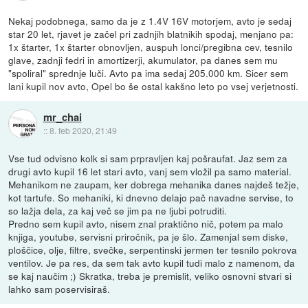
Nekaj podobnega, samo da je z 1.4V 16V motorjem, avto je sedaj
star 20 let, rjavet je začel pri zadnjih blatnikih spodaj, menjano pa:
1x štarter, 1x štarter obnovljen, auspuh lonci/pregibna cev, tesnilo
glave, zadnji fedri in amortizerji, akumulator, pa danes sem mu
"spoliral" sprednje luči. Avto pa ima sedaj 205.000 km. Sicer sem
lani kupil nov avto, Opel bo še ostal kakšno leto po vsej verjetnosti.
mr_chai
::
8. feb 2020, 21:49
Vse tud odvisno kolk si sam prpravljen kaj pošraufat. Jaz sem za
drugi avto kupil 16 let stari avto, vanj sem vložil pa samo material.
Mehanikom ne zaupam, ker dobrega mehanika danes najdeš težje,
kot tartufe. So mehaniki, ki dnevno delajo pač navadne servise, to
so lažja dela, za kaj več se jim pa ne ljubi potruditi.
Predno sem kupil avto, nisem znal praktično nič, potem pa malo
knjiga, youtube, servisni priročnik, pa je šlo. Zamenjal sem diske,
ploščice, olje, filtre, svečke, serpentinski jermen ter tesnilo pokrova
ventilov. Je pa res, da sem tak avto kupil tudi malo z namenom, da
se kaj naučim ;) Skratka, treba je premislit, veliko osnovni stvari si
lahko sam poservisiraš.