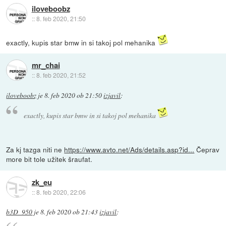
iloveboobz
::
8. feb 2020, 21:50
exactly, kupis star bmw in si takoj pol mehanika
mr_chai
::
8. feb 2020, 21:52
iloveboobz
je
8. feb 2020 ob 21:50
izjavil
:
exactly, kupis star bmw in si takoj pol mehanika
Za kj tazga niti ne
https://www.avto.net/Ads/details.asp?id...
Čeprav
more bit tole užitek šraufat.
zk_eu
::
8. feb 2020, 22:06
b3D_950
je
8. feb 2020 ob 21:43
izjavil
: