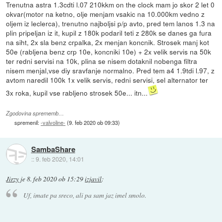
Trenutna astra 1.3cdti l.07 210kkm on the clock mam jo skor 2 let 0
okvar(motor na ketno, olje menjam vsakic na 10.000km vedno z
oljem iz leclerca), trenutno najboljsi p/p avto, pred tem lanos 1.3 na
plin pripeljan iz it, kupil z 180k podaril teti z 280k se danes ga fura
na siht, 2x sla benz crpalka, 2x menjan koncnik. Strosek manj kot
50e (rabljena benz crp 10e, koncniki 10e) + 2x velik servis na 50k
ter redni servisi na 10k, plina se nisem dotaknil nobenga filtra
nisem menjal,vse diy sravfanje normalno. Pred tem a4 1.9tdi l.97, z
avtom naredil 100k 1x velik servis, redni servisi, sel alternator ter
3x roka, kupil vse rabljeno strosek 50e... itn...
Zgodovina sprememb…
spremenil:
-valvoline-
(
9. feb 2020 ob 09:33
)
SambaShare
::
9. feb 2020, 14:01
Jirzy
je
8. feb 2020 ob 15:29
izjavil
:
Uf, imate pa sreco, ali pa sam jaz imel smolo.