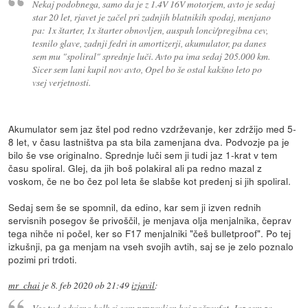
Nekaj podobnega, samo da je z 1.4V 16V motorjem, avto je sedaj
star 20 let, rjavet je začel pri zadnjih blatnikih spodaj, menjano
pa: 1x štarter, 1x štarter obnovljen, auspuh lonci/pregibna cev,
tesnilo glave, zadnji fedri in amortizerji, akumulator, pa danes
sem mu "spoliral" sprednje luči. Avto pa ima sedaj 205.000 km.
Sicer sem lani kupil nov avto, Opel bo še ostal kakšno leto po
vsej verjetnosti.
Akumulator sem jaz štel pod redno vzdrževanje, ker zdržijo med 5-
8 let, v času lastništva pa sta bila zamenjana dva. Podvozje pa je
bilo še vse originalno. Sprednje luči sem ji tudi jaz 1-krat v tem
času spoliral. Glej, da jih boš polakiral ali pa redno mazal z
voskom, če ne bo čez pol leta še slabše kot predenj si jih spoliral.
Sedaj sem še se spomnil, da edino, kar sem ji izven rednih
servisnih posegov še privoščil, je menjava olja menjalnika, čeprav
tega nihče ni počel, ker so F17 menjalniki "češ bulletproof". Po tej
izkušnji, pa ga menjam na vseh svojih avtih, saj se je zelo poznalo
pozimi pri trdoti.
mr_chai
je
8. feb 2020 ob 21:49
izjavil
:
Vse tud odvisno kolk si sam prpravljen kaj pošraufat. Jaz sem za