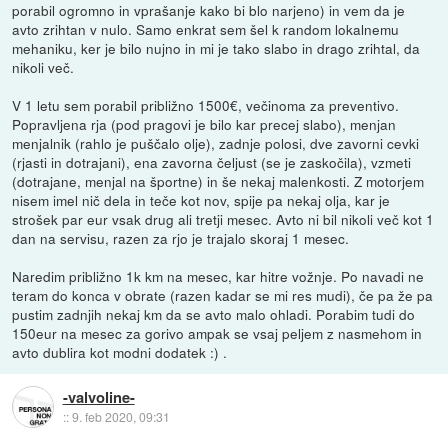
porabil ogromno in vprašanje kako bi blo narjeno) in vem da je
avto zrihtan v nulo. Samo enkrat sem šel k random lokalnemu
mehaniku, ker je bilo nujno in mi je tako slabo in drago zrihtal, da
nikoli več.
V 1 letu sem porabil približno 1500€, večinoma za preventivo.
Popravljena rja (pod pragovi je bilo kar precej slabo), menjan
menjalnik (rahlo je puščalo olje), zadnje polosi, dve zavorni cevki
(rjasti in dotrajani), ena zavorna čeljust (se je zaskočila), vzmeti
(dotrajane, menjal na športne) in še nekaj malenkosti. Z motorjem
nisem imel nič dela in teče kot nov, spije pa nekaj olja, kar je
strošek par eur vsak drug ali tretji mesec. Avto ni bil nikoli več kot 1
dan na servisu, razen za rjo je trajalo skoraj 1 mesec.
Naredim približno 1k km na mesec, kar hitre vožnje. Po navadi ne
teram do konca v obrate (razen kadar se mi res mudi), če pa že pa
pustim zadnjih nekaj km da se avto malo ohladi. Porabim tudi do
150eur na mesec za gorivo ampak se vsaj peljem z nasmehom in
avto dublira kot modni dodatek :) .
-valvoline-
::
9. feb 2020, 09:31