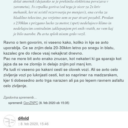
delat smernik (dejansko se je prekinila elektricna povezava v
zarometu), 3x crpalka goriva (od tega je sicer za 2x kriv
mehanik, ker ni scistil rezervoarja po menjavi), ena cevka za
hladilno tekocino, pa verjetno sem se par stvari pozabil. Prodan
s 230kkm s prizgano lucko za motor, (spet) nedelujoco klimo in
nedelujocim centralnim zaklepanjem pri enih vratih, ne vem kaj
je bilo narobe. Pa avta sploh nisem grdo vozil.
Ravno o tem govorim, ni vseeno kako, koliko in kje se avto
uporablja. Ce se znjim dela 20-30kkm letno po snegu in blatu,
kazalec gre do rdece vsaj nekajkrat dnevno.
Pac ne more bit avto enako znucan, kot nekateri ki ga sparajo kot
jajca da se ne zlomijo in delajo znjim pol manj km.
Pa tudi ni vseeno po kaksni cesti se clovek vozi. Ali se avto celo
zivljenje vozi po luknjasti cesti, kot so naprimer na madzarskem,
kjer ti dobesedno avto trga narazen ali pa po lepem ravnem asfaltu
celo zivljenje.
Zgodovina sprememb…
spremenil:
GenZNPC
(
8. feb 2020 ob 15:35
)
d4vid
::
8. feb 2020, 15:46