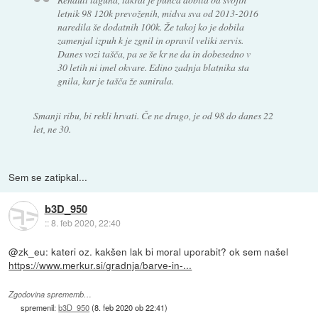
letnik 98 120k prevoženih, midva sva od 2013-2016
naredila še dodatnih 100k. Že takoj ko je dobila
zamenjal izpuh k je zgnil in opravil veliki servis.
Danes vozi tašča, pa se še kr ne da in dobesedno v
30 letih ni imel okvare. Edino zadnja blatnika sta
gnila, kar je tašča že sanirala.
Smanji ribu, bi rekli hrvati. Če ne drugo, je od 98 do danes 22
let, ne 30.
Sem se zatipkal...
b3D_950
::
8. feb 2020, 22:40
@zk_eu: kateri oz. kakšen lak bi moral uporabit? ok sem našel
https://www.merkur.si/gradnja/barve-in-...
Zgodovina sprememb…
spremenil:
b3D_950
(
8. feb 2020 ob 22:41
)