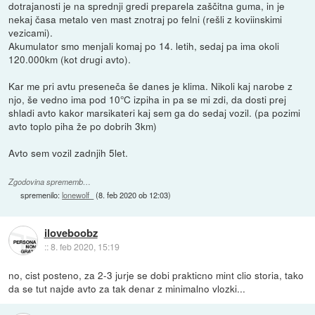
dotrajanosti je na sprednji gredi preparela zaščitna guma, in je
nekaj časa metalo ven mast znotraj po felni (rešli z koviinskimi
vezicami).
Akumulator smo menjali komaj po 14. letih, sedaj pa ima okoli
120.000km (kot drugi avto).
Kar me pri avtu preseneča še danes je klima. Nikoli kaj narobe z
njo, še vedno ima pod 10°C izpiha in pa se mi zdi, da dosti prej
shladi avto kakor marsikateri kaj sem ga do sedaj vozil. (pa pozimi
avto toplo piha že po dobrih 3km)
Avto sem vozil zadnjih 5let.
Zgodovina sprememb…
spremenilo:
lonewolf_
(
8. feb 2020 ob 12:03
)
iloveboobz
::
8. feb 2020, 15:19
no, cist posteno, za 2-3 jurje se dobi prakticno mint clio storia, tako
da se tut najde avto za tak denar z minimalno vlozki...