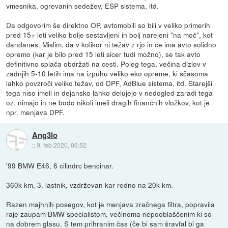
vmesnika, ogrevanih sedežev, ESP sistema, itd.
Da odgovorim še direktno OP, avtomobili so bili v veliko primerih
pred 15+ leti veliko bolje sestavljeni in bolj narejeni "na moč", kot
dandanes. Mislim, da v kolikor ni težav z rjo in če ima avto solidno
opremo (kar je bilo pred 15 leti sicer tudi možno), se tak avto
definitivno splača obdržati na cesti. Poleg tega, večina dizlov v
zadnjih 5-10 letih ima na izpuhu veliko eko opreme, ki sčasoma
lahko povzroči veliko težav, od DPF, AdBlue sistema, itd. Starejši
tega niso imeli in dejansko lahko delujejo v nedogled zaradi tega
oz. nimajo in ne bodo nikoli imeli dragih finančnih vložkov, kot je
npr. menjava DPF.
Ang3lo
::
9. feb 2020, 06:52
'99 BMW E46, 6 cilindrc bencinar.
360k km, 3. lastnik, vzdrževan kar redno na 20k km.
Razen majhnih posegov, kot je menjava zračnega filtra, popravila
raje zaupam BMW specialistom, večinoma nepooblaščenim ki so
na dobrem glasu. S tem prihranim čas (če bi sam šravfal bi ga