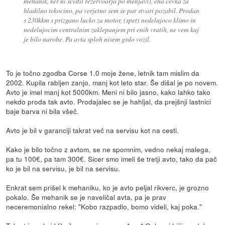
mehanik, ker ni scistil rezervoarja po menjavi), ena cevka za
hladilno tekocino, pa verjetno sem se par stvari pozabil. Prodan
s 230kkm s prizgano lucko za motor, (spet) nedelujoco klimo in
nedelujocim centralnim zaklepanjem pri enih vratih, ne vem kaj
je bilo narobe. Pa avta sploh nisem grdo vozil.
To je točno zgodba Corse 1.0 moje žene, letnik tam mislim da
2002. Kupila rabljen zanjo, manj kot leto star. Še dišal je po novem.
Avto je imel manj kot 5000km. Meni ni bilo jasno, kako lahko tako
nekdo proda tak avto. Prodajalec se je hahljal, da prejšnji lastnici
baje barva ni bila všeč.
Avto je bil v garanciji takrat več na servisu kot na cesti.
Kako je bilo točno z avtom, se ne spomnim, vedno nekaj malega,
pa tu 100€, pa tam 300€. Sicer smo imeli še tretji avto, tako da pač
ko je bil na servisu, je bil na servisu.
Enkrat sem prišel k mehaniku, ko je avto peljal rikverc, je grozno
pokalo. Še mehanik se je naveličal avta, pa je prav
neceremonialno rekel: "Kobo razpadlo, bomo videli, kaj poka."