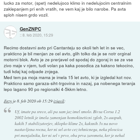
lucko za motor, (spet) nedelujoco klimo in nedelujocim centralnim
zaklepanjem pri enih vratih, ne vem kaj je bilo narobe. Pa avta
sploh nisem grdo vozil.
GenZNPC
::
8. feb 2020, 15:29
Recimo dostavni avto pri Cantanteju so okoli teh let in se vec,
prakticno je bil menjan ze cel avto, glih tolko da je se notr orginal
motorni blok. Avto je ze prerjavel od spodaj do zgoraj in se ze vse
zivo maje v njem, tudi volan pa kaka posodica za kaksno tekocino,
tudi kdaj kaj odpade znjega.
Med tem pa moja mama je imela 15 let avto, ki je izgledal kot nov.
Prakticno samo garaza-siht-trgovina in nazaj, pa nobenega teranja
lepo lagano 90 po regionalki 4-5kkm letno.
Jirzy
je
8. feb 2020 ob 15:29
izjavil
:
Uf, imate pa sreco, ali pa sam jaz imel smolo. Bivsa Corsa 1.2
2002 letnik je imela zamenjan homokineticni zglob, 2x auspuh,
kakih 5 stabilizatorjev, sklopko klime 2x, kaksnih 3x na novo
nastavljena rocna, ker ni sel avto cez tehnicnega, neka ploscica
pri menjalniku, ker ni sel v prvo, oba prva zarometa, ker je nehal