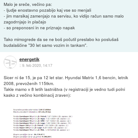
Malo je sreče, večino pa:
- ljudje enostavno pozabijo kaj vse so menjali
- jim marsikaj zamenjajo na servisu, ko vidijo račun samo malo
zagodrnjajo in plačajo
- so preponosni in ne priznajo napak
Tako mimogrede da se ne boš počutil preslabo ko poslušaš
budalaščine "30 let samo vozim in tankam".
energetik
::
9. feb 2020, 14:17
Sicer ni še 15, je pa 12 let star. Hyundai Matrix 1,6 bencin, letnik
2008, prevoženih 115tkm.
Takle mamo v 8 letih lastništva (v registraciji je vedno tudi polni
kasko z večino kombinacij zraven):