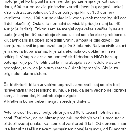
motorja (lahko bi pustil stare, vendar po zamenjavi je kot noč in
dan), 600 eur popravilo pločevine zaradi rjavenja (pragovi, nekaj
krila tudi zavarovalnica), 30 eur polnjenje klime, 150 eur nov
ventilator klime, 100 eur nov hladilnik vode (vsak mesec izgubil cca
3 dcl tekočine). Ostalo le normalni servisi, ki pridejo manj kot 40
eur (olje in filtri). Enkrat sem še menjal ogrevalne svečke in selen
puše (manj kot 50 eur oboje skupaj). Imel sem še sicer probleme s
ključavnicami na obeh sprednjih vratih, ampak je bilo dovolj, da
sem ju razstavil in podmazal, pa je že 3 leta mir. Največ sivih las mi
je naredila hupa alarma, ki je žrla akumulator, dokler je nisem
odklopil. V hupo alarma so namreč skrili dodatno NiCD backup
baterijo, ki je po 10 letih stekla in je zbujala vse module v avtu v
nedogled, tako, da je akumulator v 3 dneh izpraznilo. Šlo je za
originalen alarm sistem.
Če bi škrtaril, bi lahko večino popravil zanemaril, saj so bila bolj
"preventivna" kot resnično nujna. Je res, da sem večino del opravil
sam, z izjemo del, ki potrebujejo dvigalo.
V kratkem bo še treba menjati sprednje diske...
Avto je sicer kot nov, bolje ohranjen od 90% takšnih letnikov na
cesti. Zanimivo, da po hitrem pregledu podobnih vozil z avto.net-a,
bi dobil skoraj enako, kot sem dal zanj pred 6 leti. Od opreme imam
vse kar si zaželiš v nekem normalnem novejšem avtu, od Bluetooth