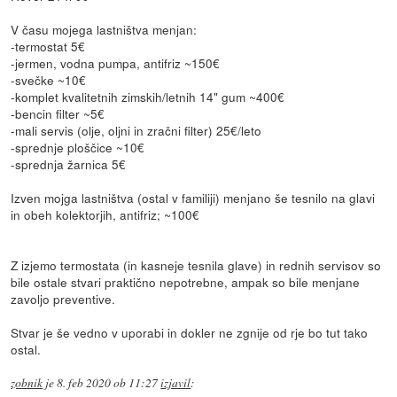
V času mojega lastništva menjan:
-termostat 5€
-jermen, vodna pumpa, antifriz ~150€
-svečke ~10€
-komplet kvalitetnih zimskih/letnih 14" gum ~400€
-bencin filter ~5€
-mali servis (olje, oljni in zračni filter) 25€/leto
-sprednje ploščice ~10€
-sprednja žarnica 5€
Izven mojga lastništva (ostal v familiji) menjano še tesnilo na glavi
in obeh kolektorjih, antifriz; ~100€
Z izjemo termostata (in kasneje tesnila glave) in rednih servisov so
bile ostale stvari praktično nepotrebne, ampak so bile menjane
zavoljo preventive.
Stvar je še vedno v uporabi in dokler ne zgnije od rje bo tut tako
ostal.
zobnik
je
8. feb 2020 ob 11:27
izjavil
: