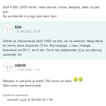
Golf 4 SDI, 2003 letnik, redni servisi, ročna, sklopka, diski, to pač
gre.
So pa blatniki in pragi zelo lepo rjavi
kixs
::
8. feb 2020, 09:26
Dokler je vzdrzevanje okoli 100€ na leto, se ne sekiram. Moja Astra
bo ravno letos dopolnila 15 let. Kaj vecjega, v casu mojega
lastnistva od 2011, se ni slo. Ce bi me zajebavala, bi jo ze zdavnaj
zamenjal :lol:
zobnik
::
8. feb 2020, 11:27
Sklopka in vztrajnik je kakih 700 evrov pri dizlu
Zato mam raje bencinarja.
Zgodovina sprememb…
spremenil:
zobnik
(
8. feb 2020 ob 11:28
)