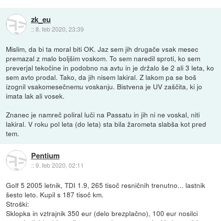
zk_eu
::
8. feb 2020, 23:39
Mislim, da bi ta moral biti OK. Jaz sem jih drugače vsak mesec
premazal z malo boljšim voskom. To sem naredil sproti, ko sem
preverjal tekočine in podobno na avtu in je držalo še 2 ali 3 leta, ko
sem avto prodal. Tako, da jih nisem lakiral. Z lakom pa se boš
izognil vsakomesečnemu voskanju. Bistvena je UV zaščita, ki jo
imata lak ali vosek.
Znanec je namreč poliral luči na Passatu in jih ni ne voskal, niti
lakiral. V roku pol leta (do leta) sta bila žarometa slabša kot pred
tem.
Pentium
::
9. feb 2020, 02:11
Golf 5 2005 letnik, TDI 1.9, 265 tisoč resničnih trenutno... lastnik
šesto leto. Kupil s 187 tisoč km.
Stroški:
Sklopka in vztrajnik 350 eur (delo brezplačno), 100 eur nosilci