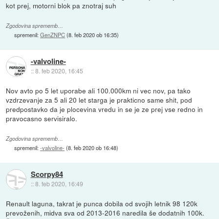
kot prej, motorni blok pa znotraj suh
Zgodovina sprememb…
spremenil:
GenZNPC
(
8. feb 2020 ob 16:35
)
-valvoline-
::
8. feb 2020, 16:45
Nov avto po 5 let uporabe ali 100.000km ni vec nov, pa tako
vzdrzevanje za 5 ali 20 let starga je prakticno same shit, pod
predpostavko da je plocevina vredu in se je ze prej vse redno in
pravocasno servisiralo.
Zgodovina sprememb…
spremenil:
-valvoline-
(
8. feb 2020 ob 16:48
)
Scorpy84
::
8. feb 2020, 16:49
Renault laguna, takrat je punca dobila od svojih letnik 98 120k
prevoženih, midva sva od 2013-2016 naredila še dodatnih 100k.