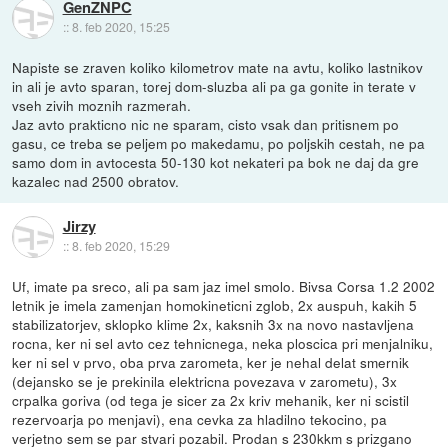
GenZNPC
::
8. feb 2020, 15:25
Napiste se zraven koliko kilometrov mate na avtu, koliko lastnikov
in ali je avto sparan, torej dom-sluzba ali pa ga gonite in terate v
vseh zivih moznih razmerah.
Jaz avto prakticno nic ne sparam, cisto vsak dan pritisnem po
gasu, ce treba se peljem po makedamu, po poljskih cestah, ne pa
samo dom in avtocesta 50-130 kot nekateri pa bok ne daj da gre
kazalec nad 2500 obratov.
Jirzy
::
8. feb 2020, 15:29
Uf, imate pa sreco, ali pa sam jaz imel smolo. Bivsa Corsa 1.2 2002
letnik je imela zamenjan homokineticni zglob, 2x auspuh, kakih 5
stabilizatorjev, sklopko klime 2x, kaksnih 3x na novo nastavljena
rocna, ker ni sel avto cez tehnicnega, neka ploscica pri menjalniku,
ker ni sel v prvo, oba prva zarometa, ker je nehal delat smernik
(dejansko se je prekinila elektricna povezava v zarometu), 3x
crpalka goriva (od tega je sicer za 2x kriv mehanik, ker ni scistil
rezervoarja po menjavi), ena cevka za hladilno tekocino, pa
verjetno sem se par stvari pozabil. Prodan s 230kkm s prizgano