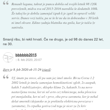
Renault laguna, takrat je punca dobila od svojih letnik 98 120k
prevoženih, midva sva od 2013-2016 naredila še dodatnih 100k.
Že takoj ko je dobila zamenjal izpuh k je zgnil in opravil veliki
servis. Danes vozi tašča, pa se še kr ne da in dobesedno v 30 letih
ni imel okvare. Edino zadnja blatnika sta gnila, kar je tašča že
sanirala.
Smanji ribu, bi rekli hrvati. Če ne drugo, je od 98 do danes 22 let,
ne 30.
bbbbbb2015
::
8. feb 2020, 20:07
Jirzy
je
8. feb 2020 ob 15:29
izjavil
:
Uf, imate pa sreco, ali pa sam jaz imel smolo. Bivsa Corsa 1.2
2002 letnik je imela zamenjan homokineticni zglob, 2x auspuh,
kakih 5 stabilizatorjev, sklopko klime 2x, kaksnih 3x na novo
nastavljena rocna, ker ni sel avto cez tehnicnega, neka ploscica
pri menjalniku, ker ni sel v prvo, oba prva zarometa, ker je nehal
delat smernik (dejansko se je prekinila elektricna povezava v
zarometu), 3x crpalka goriva (od tega je sicer za 2x kriv