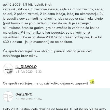
golf 5 2003, 1.9 tdi, lastnik 9 let.
vztrajnik, sklopka, 3 zavorne klešče, zajla za ročno zavoro, zadaj
seleni, 2 počeni vzmeti, 2 kolesna ležaja, ležaj na alternatorju, 2x
je spustila cev za hladilno tekočino, oba pragova sta imela luknje
(pod barvo in se jih ni videlo) , tako da se jih je zamenjalo,
akumulator, črpalka goriva, grelne svečke in verjetno še kakna
malenkost. Pri mehaniku je kar pogosto, so pa večinoma
malenkosti. Dokler to stane 200€/letno (razen vztrajnika, ki je bil
430 z delom - ja, je dvomasni) se ne sekiram.
Če sproti vzdržuješ take stvari ni panike. Vedno je šel čez
tehničnega brez težav.
IL_DIAVOLO
::
8. feb 2020, 16:33
Ce sproti vzdržujes, ne opazis koliko dejansko zapraviš
GenZNPC
::
8. feb 2020, 16:34
Polo 2001, lastnik cela druzina od tega jaz 10 let (to so bla za avto