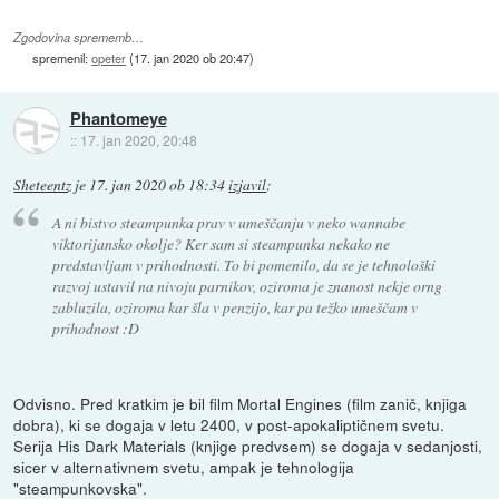
Zgodovina sprememb…
spremenil:
opeter
(
17. jan 2020 ob 20:47
)
Phantomeye
::
17. jan 2020, 20:48
Sheteentz
je
17. jan 2020 ob 18:34
izjavil
:
A ni bistvo steampunka prav v umeščanju v neko wannabe
viktorijansko okolje? Ker sam si steampunka nekako ne
predstavljam v prihodnosti. To bi pomenilo, da se je tehnološki
razvoj ustavil na nivoju parnikov, oziroma je znanost nekje orng
zabluzila, oziroma kar šla v penzijo, kar pa težko umeščam v
prihodnost :D
Odvisno. Pred kratkim je bil film Mortal Engines (film zanič, knjiga
dobra), ki se dogaja v letu 2400, v post-apokaliptičnem svetu.
Serija His Dark Materials (knjige predvsem) se dogaja v sedanjosti,
sicer v alternativnem svetu, ampak je tehnologija
"steampunkovska".