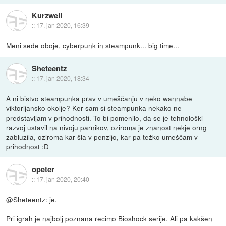
Kurzweil
::
17. jan 2020, 16:39
Meni sede oboje, cyberpunk in steampunk... big time...
Sheteentz
::
17. jan 2020, 18:34
A ni bistvo steampunka prav v umeščanju v neko wannabe
viktorijansko okolje? Ker sam si steampunka nekako ne
predstavljam v prihodnosti. To bi pomenilo, da se je tehnološki
razvoj ustavil na nivoju parnikov, oziroma je znanost nekje orng
zabluzila, oziroma kar šla v penzijo, kar pa težko umeščam v
prihodnost :D
opeter
::
17. jan 2020, 20:40
@Sheteentz: je.
Pri igrah je najbolj poznana recimo Bioshock serije. Ali pa kakšen