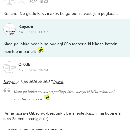
::
4. jul 2026, 19:03
Končno! Ne glede kak zmazek bo ga bom z veseljem pogledal.
Kayzon
::
4. jul 2026, 20:57
Kkao pa lahko ocenis na podlagi 20s teaserja ki lrikaze katodni
monitoe in par crk
Cr00k
::
5. jul 2026, 19:34
Kayzon
je
4. jul 2026 ob 20:57
izjavil
:
Kkao pa lahko ocenis na podlagi 20s teaserja ki lrikaze katodni
monitoe in par crk
Ker je tapravi Gibson/cyberpunk vibe in estetika... in mi boomerji
smo že mal nostalgični :)
Iz slovenskega prevoda romana...