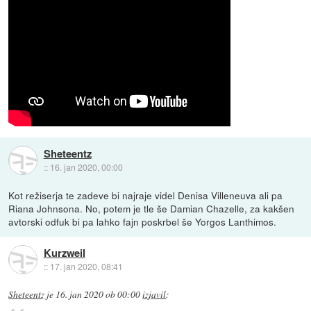
Sheteentz
::
16. jan 2020, 00:00
Kot režiserja te zadeve bi najraje videl Denisa Villeneuva ali pa
Riana Johnsona. No, potem je tle še Damian Chazelle, za kakšen
avtorski odfuk bi pa lahko fajn poskrbel še Yorgos Lanthimos.
Kurzweil
::
17. jan 2020, 08:41
Sheteentz
je
16. jan 2020 ob 00:00
izjavil
: