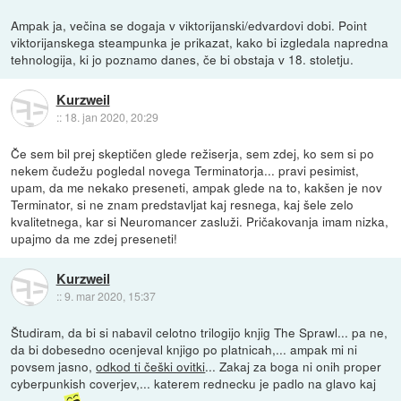
Ampak ja, večina se dogaja v viktorijanski/edvardovi dobi. Point
viktorijanskega steampunka je prikazat, kako bi izgledala napredna
tehnologija, ki jo poznamo danes, če bi obstaja v 18. stoletju.
Kurzweil
::
18. jan 2020, 20:29
Če sem bil prej skeptičen glede režiserja, sem zdej, ko sem si po
nekem čudežu pogledal novega Terminatorja... pravi pesimist,
upam, da me nekako preseneti, ampak glede na to, kakšen je nov
Terminator, si ne znam predstavljat kaj resnega, kaj šele zelo
kvalitetnega, kar si Neuromancer zasluži. Pričakovanja imam nizka,
upajmo da me zdej preseneti!
Kurzweil
::
9. mar 2020, 15:37
Študiram, da bi si nabavil celotno trilogijo knjig The Sprawl... pa ne,
da bi dobesedno ocenjeval knjigo po platnicah,... ampak mi ni
povsem jasno,
odkod ti češki ovitki
... Zakaj za boga ni onih proper
cyberpunkish coverjev,... katerem rednecku je padlo na glavo kaj