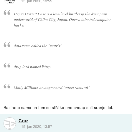
::
15. jan 2020, 13:55
Henry Dorsett Case is a low-level hustler in the dystopian
underworld of Chiba City, Japan. Once a talented computer
hacker
dataspace called the "matrix"
drug lord named Wage.
Molly Millions, an augmented "street samurai"
Bazirano samo na tem se sliši ko eno cheap shit sranje, lol.
Cruz
::
15. jan 2020, 13:57