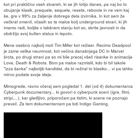
kot pri praktično vseh stvareh, ki se jih lotijo danes, pa naj bo to
obujanje klasik, prequele, sequele, resete, reboote in ne vem kaj
še, gre v 99% za žaljenje dobrega dela izvirnika. In kot sem že
večkrat omenil, včasih so te malce bolj underground stvari, ki jih
imamo radi, boljše v takšnem stanju kot so, skrite javnosti in da
obdržijo svoj kulten status in lepoto.
Mene osebno najbolj moti Tim Miller kot režiser. Recimo Deadpool
je zame velika neumnost, kot večina današnjega DC in Marvel
šrota, po drugi strani pa so mi bile precej všeč risanke in animacije
Love, Death & Robots. Bom pa malce razmislil, kdo bi bil takole
"izza šanka" najboljši kandidat, da bi režiral to klasiko... vi pa lahko
mirno podate svoje ideje.
Mimogrede, ravno včeraj sem pogledal 1. del (od 4) dokumentarca
Cyberpunk documentary... ki govori o cyberpunk sceni (igre, filmi,
stripi,...), kar gledljivo, priporočam pa tistim, ki scene ne poznajo
preveč. Za tem dokumentarcem pa bdi Indigo Gaming.