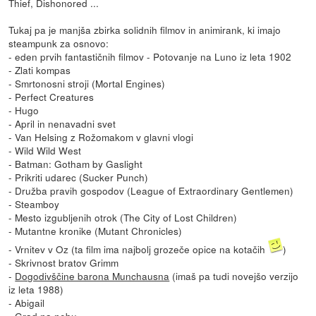
Thief, Dishonored ...
Tukaj pa je manjša zbirka solidnih filmov in animirank, ki imajo
steampunk za osnovo:
- eden prvih fantastičnih filmov - Potovanje na Luno iz leta 1902
- Zlati kompas
- Smrtonosni stroji (Mortal Engines)
- Perfect Creatures
- Hugo
- April in nenavadni svet
- Van Helsing z Rožomakom v glavni vlogi
- Wild Wild West
- Batman: Gotham by Gaslight
- Prikriti udarec (Sucker Punch)
- Družba pravih gospodov (League of Extraordinary Gentlemen)
- Steamboy
- Mesto izgubljenih otrok (The City of Lost Children)
- Mutantne kronike (Mutant Chronicles)
- Vrnitev v Oz (ta film ima najbolj grozeče opice na kotačih
)
- Skrivnost bratov Grimm
-
Dogodivščine barona Munchausna
(imaš pa tudi novejšo verzijo
iz leta 1988)
- Abigail
-
Grad na nebu