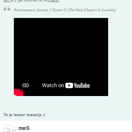
Neuromancer Season 1 Teaser 2 | The Next Chapter Is Loading'
To je teaser teaserja :)
marS