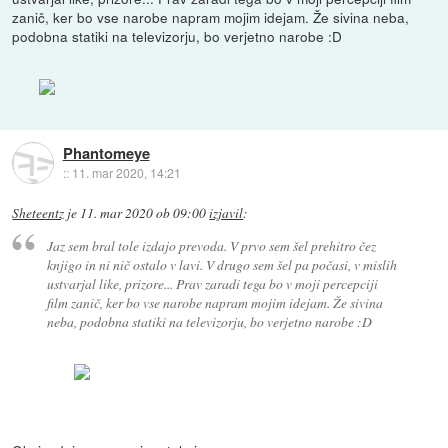
zanič, ker bo vse narobe napram mojim idejam. Že sivina neba,
podobna statiki na televizorju, bo verjetno narobe :D
Phantomeye
::
11. mar 2020, 14:21
Sheteentz
je
11. mar 2020 ob 09:00
izjavil
:
Jaz sem bral tole izdajo prevoda. V prvo sem šel prehitro čez
knjigo in ni nič ostalo v lavi. V drugo sem šel pa počasi, v mislih
ustvarjal like, prizore... Prav zaradi tega bo v moji percepciji
film zanič, ker bo vse narobe napram mojim idejam. Že sivina
neba, podobna statiki na televizorju, bo verjetno narobe :D