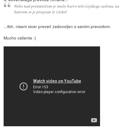
Nebo nad pristaniščem je imelo barvo televizijskega zaslona, na
katerem se je program že iztekel.
...tbh, nisem sicer preveč zadovoljen s samim prevodom.
Mucho caliente :)