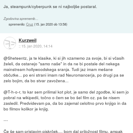
Ja, steampunk/cyberpunk se ni najboljše postaral.
Zgodovina sprememb…
spremenilo:
Cruz
(
15. jan 2020 ob 13:58
)
Kurzweil
::
15. jan 2020, 14:14
@Sheteentz, ja te klasike, ki si jih vzamemo za svoje, bi si včasih
želeli, da ostanejo "samo naše" in da ne bi postale del nekega
mainstream hollywoodskega sranja. Tudi jaz imam mešane
občutke... po eni strani imam rad Neuromancerja, po drugi pa se
zelo bojim, da bo stvar zavožena...
@T-h-o-r, to kar sem prilimal kot plot, je samo del zgodbe, ki sem jo
pobral na wikipedii, točno o čem se bo šel film oz. pa še nisem
zasledil. Predvidevam pa, da bo zajemal celoltno prvo knjigo in da
bo filmov kolikor je knjig.
---
Če še sam pristavim piskrček,... bom dal priložnost filmu, ampak