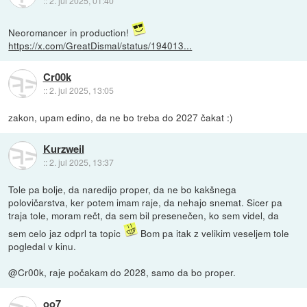
::
2. jul 2025, 01:40
Neoromancer in production!
https://x.com/GreatDismal/status/194013...
Cr00k
::
2. jul 2025, 13:05
zakon, upam edino, da ne bo treba do 2027 čakat :)
Kurzweil
::
2. jul 2025, 13:37
Tole pa bolje, da naredijo proper, da ne bo kakšnega
polovičarstva, ker potem imam raje, da nehajo snemat. Sicer pa
traja tole, moram rečt, da sem bil presenečen, ko sem videl, da
sem celo jaz odprl ta topic
Bom pa itak z velikim veseljem tole
pogledal v kinu.
@Cr00k, raje počakam do 2028, samo da bo proper.
oo7