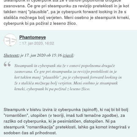
zasnovana. Če gre pri steampunku za revizijo preteklosti in je kot
takšen manj "plausible", pa je cyberpunk forward looking in že s
stališča možnega bolj verjeten. Meni osebno je steampunk krneki,
cyberpunk bi pa požiral z leseno žlico.
Phantomeye
::
17. jan 2020, 16:02
Sheteentz
je
17. jan 2020 ob 15:16
izjavil
:
Steampunk in cyberpunk sta že v osnovi popolnoma drugače
zasnovana. Če gre pri steampunku za revizijo preteklosti in je
kot takšen manj "plausible", pa je cyberpunk forward looking in
že s stališča možnega bolj verjeten. Meni osebno je steampunk
krneki, cyberpunk bi pa požiral z leseno žlico.
Steampunk v bistvu izvira iz cyberpunka (spinoff), ki naj bi bil bolj
"romantičen", utopičen (v teoriji, imaš tudi temačne zgodbe), za
razliko od cyberpunka, ki je pesimističen, distopičen. Ni pa
steampunk "romantikacija" preteklosti, lahko ga komot integriraš v
sodoben čas ali prihodnost.