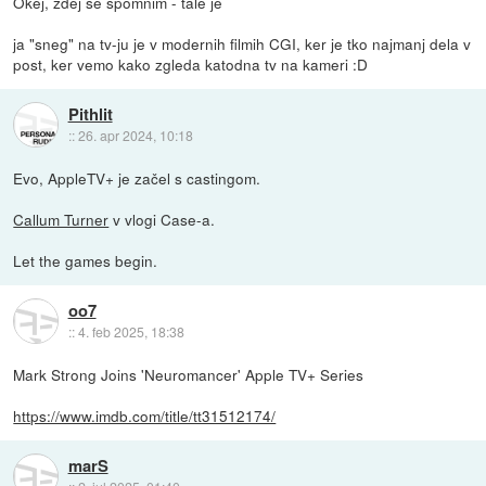
Okej, zdej se spomnim - tale je
ja "sneg" na tv-ju je v modernih filmih CGI, ker je tko najmanj dela v
post, ker vemo kako zgleda katodna tv na kameri :D
Pithlit
::
26. apr 2024, 10:18
Evo, AppleTV+ je začel s castingom.
Callum Turner
v vlogi Case-a.
Let the games begin.
oo7
::
4. feb 2025, 18:38
Mark Strong Joins 'Neuromancer' Apple TV+ Series
https://www.imdb.com/title/tt31512174/
marS