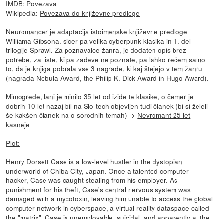
IMDB:
Povezava
Wikipedia:
Povezava do književne predloge
Neuromancer je adaptacija istoimenske književne predloge
Williama Gibsona, sicer pa velika cyberpunk klasika in 1. del
trilogije Sprawl. Za poznavalce žanra, je dodaten opis brez
potrebe, za tiste, ki pa zadeve ne poznate, pa lahko rečem samo
to, da je knjiga pobrala vse 3 nagrade, ki kaj štejejo v tem žanru
(nagrada Nebula Award, the Philip K. Dick Award in Hugo Award).
Mimogrede, lani je minilo 35 let od izide te klasike, o čemer je
dobrih 10 let nazaj bil na Slo-tech objevljen tudi članek (bi si želeli
še kakšen članek na o sorodnih temah) ->
Nevromant 25 let
kasneje
Plot:
Henry Dorsett Case is a low-level hustler in the dystopian
underworld of Chiba City, Japan. Once a talented computer
hacker, Case was caught stealing from his employer. As
punishment for his theft, Case's central nervous system was
damaged with a mycotoxin, leaving him unable to access the global
computer network in cyberspace, a virtual reality dataspace called
the "matrix". Case is unemployable, suicidal, and apparently at the