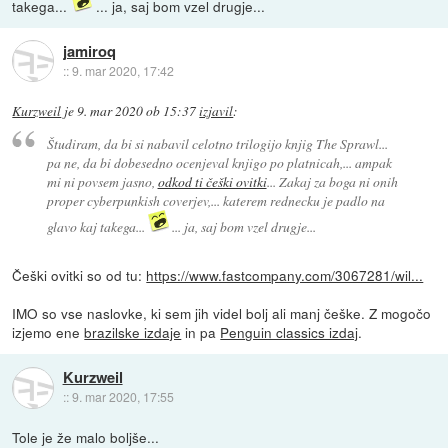
takega...
... ja, saj bom vzel drugje...
jamiroq
::
9. mar 2020, 17:42
Kurzweil
je
9. mar 2020 ob 15:37
izjavil
:
Študiram, da bi si nabavil celotno trilogijo knjig The Sprawl...
pa ne, da bi dobesedno ocenjeval knjigo po platnicah,... ampak
mi ni povsem jasno,
odkod ti češki ovitki
... Zakaj za boga ni onih
proper cyberpunkish coverjev,... katerem rednecku je padlo na
glavo kaj takega...
... ja, saj bom vzel drugje...
Češki ovitki so od tu:
https://www.fastcompany.com/3067281/wil...
IMO so vse naslovke, ki sem jih videl bolj ali manj češke. Z mogočo
izjemo ene
brazilske izdaje
in pa
Penguin classics izdaj
.
Kurzweil
::
9. mar 2020, 17:55
Tole je že malo boljše...