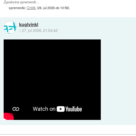
Zgodovina sprememb…
spremenilo:
Cr00k
(
26. jul 2026 ob 10:56
)
kuglvinkl
::
27. jul 2026, 21:54:42