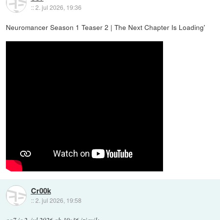
::
2. jul 2026, 19:36
Neuromancer Season 1 Teaser 2 | The Next Chapter Is Loading'
Cr00k
::
2. jul 2026, 19:58
oo7
je
2. jul 2026 ob 19:36
izjavil
: