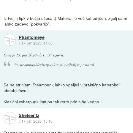
Iz tvojih tipk v božja ušesa :) Material je več kot odličen, zgolj sami
lahko zadevo "pokvarijo".
Phantomeye
::
17. jan 2020, 14:03
Cruz
je
15. jan 2020 ob 13:57
izjavil
:
Ja, steampunk/cyberpunk se ni najboljše postaral.
Se ne strinjam. Steampunk lahko vpelješ v praktično katerokoli
obdobje/svet.
Klasični cyberpunk ima pa tak retro pridih še vedno.
Sheteentz
::
17. jan 2020, 15:16
Steampunk in cyberpunk sta že v osnovi popolnoma drugače