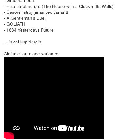
- Hiša čarobne ure (The House with a Clock in Its Walls)
- Časovni stroj (imaš več variant)
-
A Gentleman's Duel
-
GOLIATH
-
1884 Yesterdays Future
... in cel kup drugih.
Glej tale fan-made varianto: