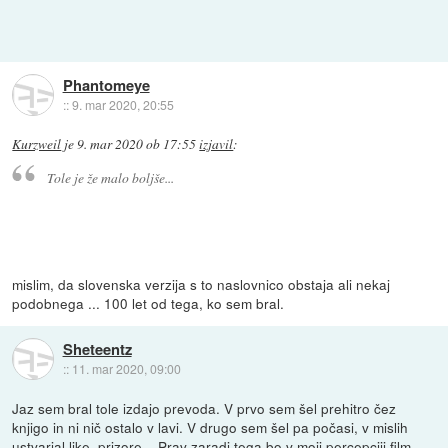
Phantomeye
::
9. mar 2020, 20:55
Kurzweil
je
9. mar 2020 ob 17:55
izjavil
:
Tole je že malo boljše...
mislim, da slovenska verzija s to naslovnico obstaja ali nekaj
podobnega ... 100 let od tega, ko sem bral.
Sheteentz
::
11. mar 2020, 09:00
Jaz sem bral tole izdajo prevoda. V prvo sem šel prehitro čez
knjigo in ni nič ostalo v lavi. V drugo sem šel pa počasi, v mislih
ustvarjal like, prizore... Prav zaradi tega bo v moji percepciji film