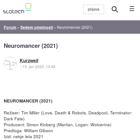
☰
Forum
»
Sedem umetnosti
»
Neuromancer (2021)
Neuromancer (2021)
Kurzweil
::
15. jan 2020, 13:48
NEUROMANCER (2021)
Režiser: Tim Miller (Love, Death & Robots, Deadpool, Terminator:
Dark Fate)
Producent: Simon Kinberg (Martian, Logan: Wolverine)
Predloga: William Gibson
Izid: nekje leta 2021