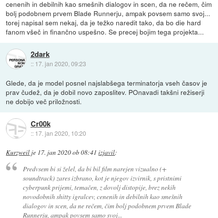
cenenih in debilnih kao smešnih dialogov in scen, da ne rečem, čim
bolj podobnem prvem Blade Runnerju, ampak povsem samo svoj...
torej napisal sem nekaj, da je težko naredit tako, da bo die hard
fanom všeč in finančno uspešno. Se precej bojim tega projekta...
2dark
::
17. jan 2020, 09:23
Glede, da je model posnel najslabšega terminatorja vseh časov je
prav čudež, da je dobil novo zaposlitev. POnavadi takšni režiserji
ne dobijo več priložnosti.
Cr00k
::
17. jan 2020, 10:20
Kurzweil
je
17. jan 2020 ob 08:41
izjavil
:
Predvsem bi si želel, da bi bil film narejen vizualno (+
soundtrack) zares izbrano, kot je njegov izvirnik, s pristnimi
cyberpunk prijemi, temačen, z dovolj distopije, brez nekih
novodobnih shitty igralcev, cenenih in debilnih kao smešnih
dialogov in scen, da ne rečem, čim bolj podobnem prvem Blade
Runnerju, ampak povsem samo svoj...