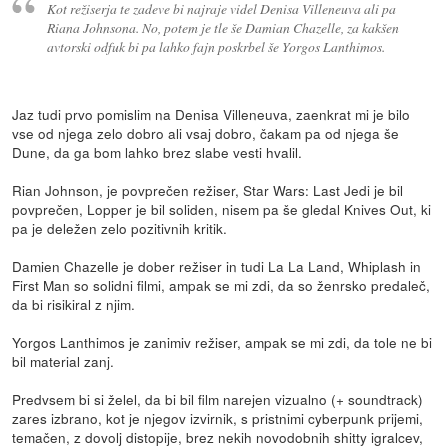
Kot režiserja te zadeve bi najraje videl Denisa Villeneuva ali pa
Riana Johnsona. No, potem je tle še Damian Chazelle, za kakšen
avtorski odfuk bi pa lahko fajn poskrbel še Yorgos Lanthimos.
Jaz tudi prvo pomislim na Denisa Villeneuva, zaenkrat mi je bilo
vse od njega zelo dobro ali vsaj dobro, čakam pa od njega še
Dune, da ga bom lahko brez slabe vesti hvalil.
Rian Johnson, je povprečen režiser, Star Wars: Last Jedi je bil
povprečen, Lopper je bil soliden, nisem pa še gledal Knives Out, ki
pa je deležen zelo pozitivnih kritik.
Damien Chazelle je dober režiser in tudi La La Land, Whiplash in
First Man so solidni filmi, ampak se mi zdi, da so ženrsko predaleč,
da bi risikiral z njim.
Yorgos Lanthimos je zanimiv režiser, ampak se mi zdi, da tole ne bi
bil material zanj.
Predvsem bi si želel, da bi bil film narejen vizualno (+ soundtrack)
zares izbrano, kot je njegov izvirnik, s pristnimi cyberpunk prijemi,
temačen, z dovolj distopije, brez nekih novodobnih shitty igralcev,