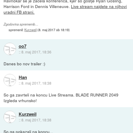
Ravnokar se je začela konferenca, kjer so gostje Ryan Gosling,
Harrison Ford in Dennis Villeneuve.
Live stream najdete na njihovi
uradni FB strani.
Zgodovina sprememb…
spremenil:
Kurzweil
(
8. maj 2017 ob 18:19
)
oo7
::
8. maj 2017, 18:36
Danes bo nov trailer :)
Han
::
8. maj 2017, 18:38
So ga zavrteli na koncu Live Streama. BLADE RUNNER 2049
Izgleda vrhunsko!
Kurzweil
::
8. maj 2017, 18:38
So ga pokazali na koncu...