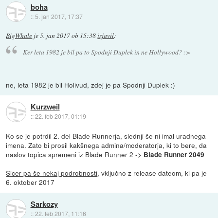
boha
::
5. jan 2017, 17:37
BigWhale
je
5. jan 2017 ob 15:38
izjavil
:
Ker leta 1982 je bil pa to Spodnji Duplek in ne Hollywood? :>
ne, leta 1982 je bil Holivud, zdej je pa Spodnji Duplek :)
Kurzweil
::
22. feb 2017, 01:19
Ko se je potrdil 2. del Blade Runnerja, slednji še ni imal uradnega
imena. Zato bi prosil kakšnega admina/moderatorja, ki to bere, da
naslov topica spremeni iz Blade Runner 2 ->
Blade Runner 2049
Sicer pa še nekaj podrobnosti
, vključno z release dateom, ki pa je
6. oktober 2017
Sarkozy
::
22. feb 2017, 11:16