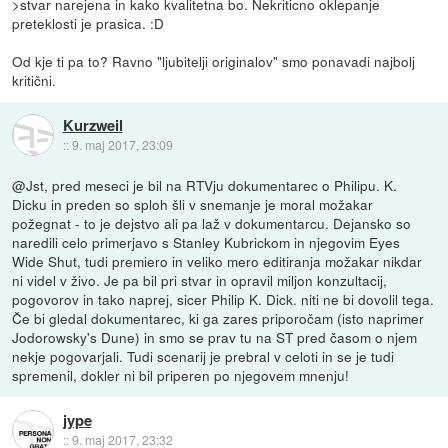
>stvar narejena in kako kvalitetna bo. Nekriticno oklepanje
preteklosti je prasica. :D
Od kje ti pa to? Ravno "ljubitelji originalov" smo ponavadi najbolj
kritični.
Kurzweil
::
9. maj 2017, 23:09
@Jst, pred meseci je bil na RTVju dokumentarec o Philipu. K.
Dicku in preden so sploh šli v snemanje je moral možakar
požegnat - to je dejstvo ali pa laž v dokumentarcu. Dejansko so
naredili celo primerjavo s Stanley Kubrickom in njegovim Eyes
Wide Shut, tudi premiero in veliko mero editiranja možakar nikdar
ni videl v živo. Je pa bil pri stvar in opravil miljon konzultacij,
pogovorov in tako naprej, sicer Philip K. Dick. niti ne bi dovolil tega.
Če bi gledal dokumentarec, ki ga zares priporočam (isto naprimer
Jodorowsky's Dune) in smo se prav tu na ST pred časom o njem
nekje pogovarjali. Tudi scenarij je prebral v celoti in se je tudi
spremenil, dokler ni bil priperen po njegovem mnenju!
jype
::
9. maj 2017, 23:32