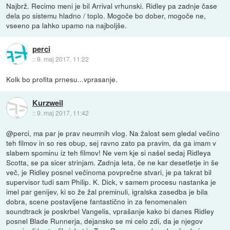
Najbrž. Recimo meni je bil Arrival vrhunski. Ridley pa zadnje čase
dela po sistemu hladno / toplo. Mogoče bo dober, mogoče ne,
vseeno pa lahko upamo na najboljše.
perci
::
9. maj 2017, 11:22
Kolk bo profita prnesu...vprasanje.
Kurzweil
::
9. maj 2017, 11:42
@perci, ma par je prav neumnih vlog. Na žalost sem gledal večino
teh filmov in so res obup, sej ravno zato pa pravim, da ga imam v
slabem spominu iz teh filmov! Ne vem kje si našel sedaj Ridleya
Scotta, se pa sicer strinjam. Zadnja leta, če ne kar desetletje in še
več, je Ridley posnel večinoma povprečne stvari, je pa takrat bil
supervisor tudi sam Philip. K. Dick, v samem procesu nastanka je
imel par genijev, ki so že žal preminuli, igralska zasedba je bila
dobra, scene postavljene fantastično in za fenomenalen
soundtrack je poskrbel Vangelis, vprašanje kako bi danes Ridley
posnel Blade Runnerja, dejansko se mi celo zdi, da je njegov