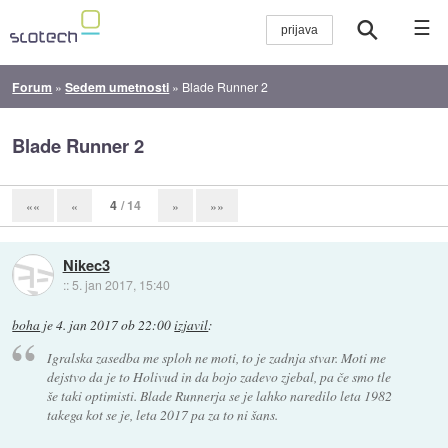
☰
Forum
»
Sedem umetnosti
»
Blade Runner 2
Blade Runner 2
4
/ 14
««
«
»
»»
Nikec3
::
5. jan 2017, 15:40
boha
je
4. jan 2017 ob 22:00
izjavil
:
Igralska zasedba me sploh ne moti, to je zadnja stvar. Moti me
dejstvo da je to Holivud in da bojo zadevo zjebal, pa če smo tle
še taki optimisti. Blade Runnerja se je lahko naredilo leta 1982
takega kot se je, leta 2017 pa za to ni šans.