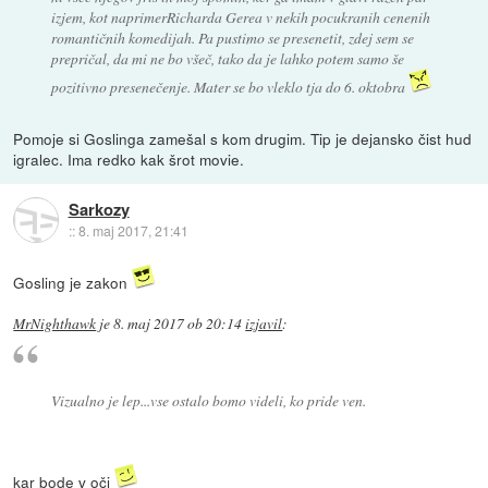
izjem, kot naprimerRicharda Gerea v nekih pocukranih cenenih
romantičnih komedijah. Pa pustimo se presenetit, zdej sem se
prepričal, da mi ne bo všeč, tako da je lahko potem samo še
pozitivno presenečenje. Mater se bo vleklo tja do 6. oktobra
Pomoje si Goslinga zamešal s kom drugim. Tip je dejansko čist hud
igralec. Ima redko kak šrot movie.
Sarkozy
::
8. maj 2017, 21:41
Gosling je zakon
MrNighthawk
je
8. maj 2017 ob 20:14
izjavil
:
Vizualno je lep...vse ostalo bomo videli, ko pride ven.
kar bode v oči