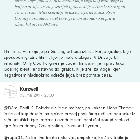
takšne vloge gotovo ni in bi morali najti koga bolj ustreznega in
bolj na nivoju. Težko je sprejeti igralca, ki je večino kariere igral
cenene romantične komedije in akcionerje, na kratko Ryan
Gosling absolutno ni zrel te vloge in on absolutno ni prava
izbira kot praviš M-Power.
Hm, hm.. Po moje je pa Gosling odlična izbira, ker je igralec, ki je
sposoben igrati v filmih, kjer je malo dialogov. V Drivu je bil
vrhunski. Only God Forgives je čuden film, a v njem prav tako
Gosling blesti. enostavno tip igralca, ki je zrel za vloge, kjer
negativcem hladnokrno odreže jajca brez potrate časa.
Kurzweil
::
8. maj 2017, 20:30
@D3m, Basli K. Poledouris je tut mojster, pa kakšen Hans Zimmer
in še cel kup drugih, sam sicer precej poslušam tudi soundtracke iz
računalniških iger, recimo nazadnje sem poslušal soundtrack od
igre Ascendancy, Colonization, Transport Tycoon,...
@rupsi31, če bo tiho bo še nakak ja, ampak koj ko že v trailerju