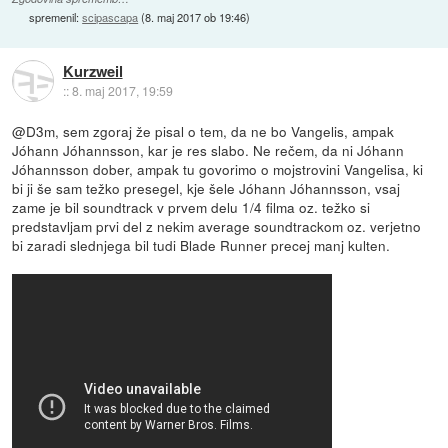
spremenil:
scipascapa
(
8. maj 2017 ob 19:46
)
Kurzweil
::
8. maj 2017, 19:59
@D3m, sem zgoraj že pisal o tem, da ne bo Vangelis, ampak
Jóhann Jóhannsson, kar je res slabo. Ne rečem, da ni Jóhann
Jóhannsson dober, ampak tu govorimo o mojstrovini Vangelisa, ki
bi ji še sam težko presegel, kje šele Jóhann Jóhannsson, vsaj
zame je bil soundtrack v prvem delu 1/4 filma oz. težko si
predstavljam prvi del z nekim average soundtrackom oz. verjetno
bi zaradi slednjega bil tudi Blade Runner precej manj kulten.