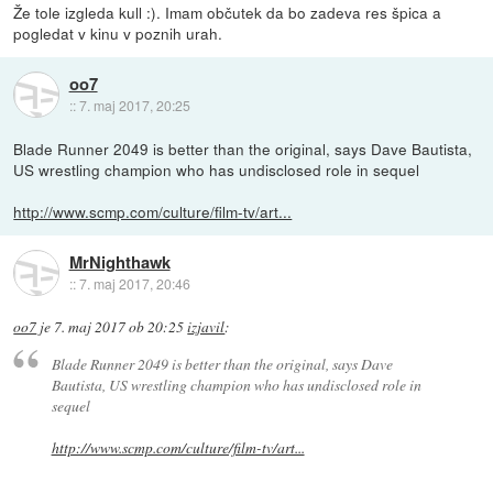
Že tole izgleda kull :). Imam občutek da bo zadeva res špica a
pogledat v kinu v poznih urah.
oo7
::
7. maj 2017, 20:25
Blade Runner 2049 is better than the original, says Dave Bautista,
US wrestling champion who has undisclosed role in sequel
http://www.scmp.com/culture/film-tv/art...
MrNighthawk
::
7. maj 2017, 20:46
oo7
je
7. maj 2017 ob 20:25
izjavil
:
Blade Runner 2049 is better than the original, says Dave
Bautista, US wrestling champion who has undisclosed role in
sequel
http://www.scmp.com/culture/film-tv/art...