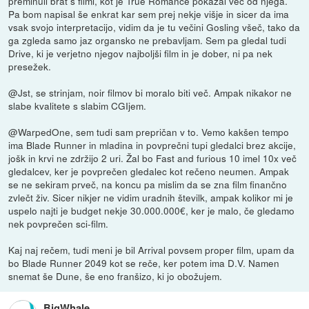
preminuli brat s filmi, kot je True Romance pokazal več od njega.
Pa bom napisal še enkrat kar sem prej nekje višje in sicer da ima
vsak svojo interpretacijo, vidim da je tu večini Gosling všeč, tako da
ga zgleda samo jaz organsko ne prebavljam. Sem pa gledal tudi
Drive, ki je verjetno njegov najboljši film in je dober, ni pa nek
presežek.
@Jst, se strinjam, noir filmov bi moralo biti več. Ampak nikakor ne
slabe kvalitete s slabim CGIjem.
@WarpedOne, sem tudi sam prepričan v to. Vemo kakšen tempo
ima Blade Runner in mladina in povprečni tupi gledalci brez akcije,
jošk in krvi ne zdržijo 2 uri. Žal bo Fast and furious 10 imel 10x več
gledalcev, ker je povprečen gledalec kot rečeno neumen. Ampak
se ne sekiram prveč, na koncu pa mislim da se zna film finančno
zvlečt živ. Sicer nikjer ne vidim uradnih številk, ampak kolikor mi je
uspelo najti je budget nekje 30.000.000€, ker je malo, če gledamo
nek povprečen sci-film.
Kaj naj rečem, tudi meni je bil Arrival povsem proper film, upam da
bo Blade Runner 2049 kot se reče, ker potem ima D.V. Namen
snemat še Dune, še eno franšizo, ki jo obožujem.
BigWhale