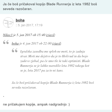
Ja če boš pričakoval kopijo Blade Runnerja iz leta 1982 boš
seveda razočaran.
boha
::
5. jan 2017, 17:19
Nikec3
je
5. jan 2017 ob 15:40
izjavil
:
boha
je
4. jan 2017 ob 22:00
izjavil
:
Igralska zasedba me sploh ne moti, to je zadnja
stvar. Moti me dejstvo da je to Holivud in da bojo
zadevo zjebal, pa če smo tle še taki optimisti. Blade
Runnerja se je lahko naredilo leta 1982 takega kot
se je, leta 2017 pa za to ni šans.
Ja če boš pričakoval kopijo Blade Runnerja iz leta 1982 boš
seveda razočaran.
¸
ne pričakujem kopije, ampak nadgradnjo :)