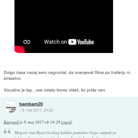
Dolgo časa nazaj sem nagruntal, da ocenjevat filma po trailerju ni
smiselno.
Vizualno je lep...vse ostalo bomo videli, ko pride ven.
bambam20
::
8. maj 2017, 20:22
Kurzweil
je
8. maj 2017 ob 19:28
izjavil
:
Mogoče ima Ryan Gosling kakšno pametno vlogo, ampak za