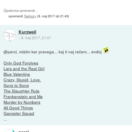
Zgodovina sprememb…
spremenil:
Sarkozy
(
8. maj 2017 ob 21:43
)
Kurzweil
::
8. maj 2017, 21:47
@perci, mislim kar pravega... kaj ti naj rečem... enđoj
Only God Forgives
Lars and the Real Girl
Blue Valentine
Crazy, Stupid, Love.
Song to Song
The Slaughter Rule
Frankenstein and Me
Murder by Numbers
All Good Things
Gangster Squad
...