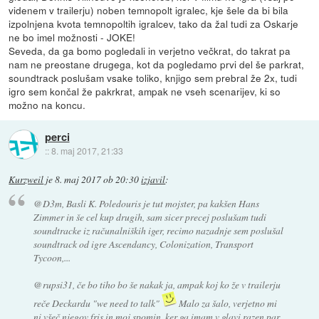
videnem v trailerju) noben temnopolt igralec, kje šele da bi bila
izpolnjena kvota temnopoltih igralcev, tako da žal tudi za Oskarje
ne bo imel možnosti - JOKE!
Seveda, da ga bomo pogledali in verjetno večkrat, do takrat pa
nam ne preostane drugega, kot da pogledamo prvi del še parkrat,
soundtrack poslušam vsake toliko, knjigo sem prebral že 2x, tudi
igro sem končal že pakrkrat, ampak ne vseh scenarijev, ki so
možno na koncu.
perci
::
8. maj 2017, 21:33
Kurzweil
je
8. maj 2017 ob 20:30
izjavil
:
@D3m, Basli K. Poledouris je tut mojster, pa kakšen Hans
Zimmer in še cel kup drugih, sam sicer precej poslušam tudi
soundtracke iz računalniških iger, recimo nazadnje sem poslušal
soundtrack od igre Ascendancy, Colonization, Transport
Tycoon,...
@rupsi31, če bo tiho bo še nakak ja, ampak koj ko že v trailerju
reče Deckardu "we need to talk"
Malo za šalo, verjetno mi
ni všeč njegov fris in moj spomin, ker ga imam v glavi razen par