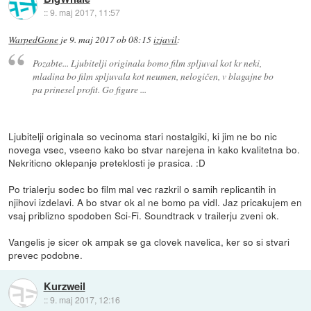
::
9. maj 2017, 11:57
WarpedGone
je
9. maj 2017 ob 08:15
izjavil
:
Pozabte... Ljubitelji originala bomo film spljuval kot kr neki,
mladina bo film spljuvala kot neumen, nelogičen, v blagajne bo
pa prinesel profit. Go figure ...
Ljubitelji originala so vecinoma stari nostalgiki, ki jim ne bo nic
novega vsec, vseeno kako bo stvar narejena in kako kvalitetna bo.
Nekriticno oklepanje preteklosti je prasica. :D
Po trialerju sodec bo film mal vec razkril o samih replicantih in
njihovi izdelavi. A bo stvar ok al ne bomo pa vidl. Jaz pricakujem en
vsaj priblizno spodoben Sci-Fi. Soundtrack v trailerju zveni ok.
Vangelis je sicer ok ampak se ga clovek navelica, ker so si stvari
prevec podobne.
Kurzweil
::
9. maj 2017, 12:16