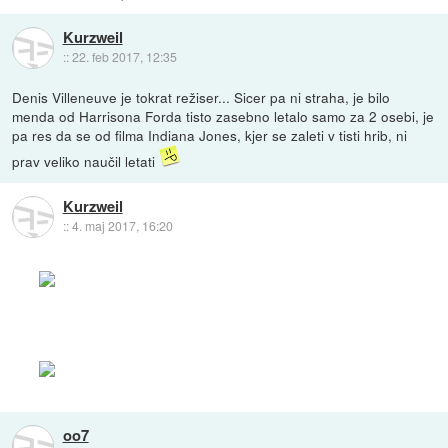
Kurzweil
::
22. feb 2017, 12:35
Denis Villeneuve je tokrat režiser... Sicer pa ni straha, je bilo
menda od Harrisona Forda tisto zasebno letalo samo za 2 osebi, je
pa res da se od filma Indiana Jones, kjer se zaleti v tisti hrib, ni
prav veliko naučil letati
Kurzweil
::
4. maj 2017, 16:20
oo7