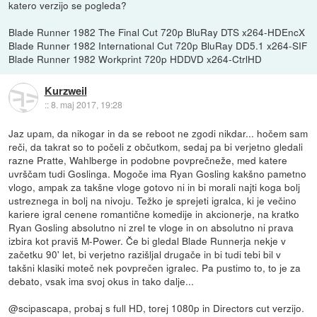
katero verzijo se pogleda?
Blade Runner 1982 The Final Cut 720p BluRay DTS x264-HDEncX
Blade Runner 1982 International Cut 720p BluRay DD5.1 x264-SIF
Blade Runner 1982 Workprint 720p HDDVD x264-CtrlHD
Kurzweil
::
8. maj 2017, 19:28
Jaz upam, da nikogar in da se reboot ne zgodi nikdar... hočem sam
reči, da takrat so to počeli z občutkom, sedaj pa bi verjetno gledali
razne Pratte, Wahlberge in podobne povprečneže, med katere
uvrščam tudi Goslinga. Mogoče ima Ryan Gosling kakšno pametno
vlogo, ampak za takšne vloge gotovo ni in bi morali najti koga bolj
ustreznega in bolj na nivoju. Težko je sprejeti igralca, ki je večino
kariere igral cenene romantične komedije in akcionerje, na kratko
Ryan Gosling absolutno ni zrel te vloge in on absolutno ni prava
izbira kot praviš M-Power. Če bi gledal Blade Runnerja nekje v
začetku 90' let, bi verjetno razišljal drugače in bi tudi tebi bil v
takšni klasiki moteč nek povprečen igralec. Pa pustimo to, to je za
debato, vsak ima svoj okus in tako dalje...
@scipascapa, probaj s full HD, torej 1080p in Directors cut verzijo.