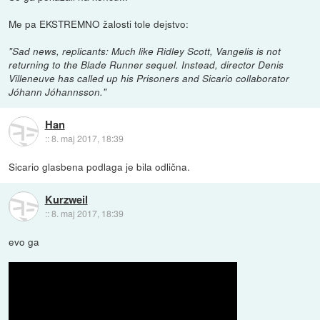
Me pa EKSTREMNO žalosti tole dejstvo:
"Sad news, replicants: Much like Ridley Scott, Vangelis is not
returning to the Blade Runner sequel. Instead, director Denis
Villeneuve has called up his Prisoners and Sicario collaborator
Jóhann Jóhannsson."
Han
::
8. maj 2017, 18:39
Sicario glasbena podlaga je bila odlična.
Kurzweil
::
8. maj 2017, 18:39
evo ga