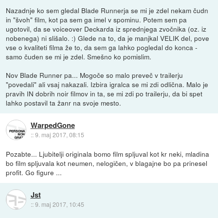
Nazadnje ko sem gledal Blade Runnerja se mi je zdel nekam čudn
in "švoh" film, kot pa sem ga imel v spominu. Potem sem pa
ugotovil, da se voiceover Deckarda iz sprednjega zvočnika (oz. iz
nobenega) ni slišalo. :) Glede na to, da je manjkal VELIK del, pove
vse o kvaliteti filma že to, da sem ga lahko pogledal do konca -
samo čuden se mi je zdel. Smešno ko pomislim.
Nov Blade Runner pa... Mogoče so malo preveč v trailerju
"povedali" ali vsaj nakazali. Izbira igralca se mi zdi odlična. Malo je
pravih IN dobrih noir filmov in ta, se mi zdi po trailerju, da bi spet
lahko postavil ta žanr na svoje mesto.
WarpedGone
::
9. maj 2017, 08:15
Pozabte... Ljubitelji originala bomo film spljuval kot kr neki, mladina
bo film spljuvala kot neumen, nelogičen, v blagajne bo pa prinesel
profit. Go figure ...
Jst
::
9. maj 2017, 10:45