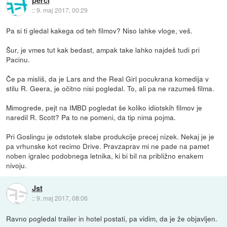
perci
::
9. maj 2017, 00:29
Pa si ti gledal kakega od teh filmov? Niso lahke vloge, veš.
Šur, je vmes tut kak bedast, ampak take lahko najdeš tudi pri
Pacinu.
Če pa misliš, da je Lars and the Real Girl pocukrana komedija v
stilu R. Geera, je očitno nisi pogledal. To, ali pa ne razumeš filma.
Mimogrede, pejt na IMBD pogledat še koliko idiotskih filmov je
naredil R. Scott? Pa to ne pomeni, da tip nima pojma.
Pri Goslingu je odstotek slabe produkcije precej nizek. Nekaj je je
pa vrhunske kot recimo Drive. Pravzaprav mi ne pade na pamet
noben igralec podobnega letnika, ki bi bil na približno enakem
nivoju.
Jst
::
9. maj 2017, 08:06
Ravno pogledal trailer in hotel postati, pa vidim, da je že objavljen.