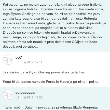
Kaj pa vem... po mojem zato, da folk, ki ni gledal prvega trailerja
vidi mimogrede tudi to... Igralska zasedba mi tudi kar vredu štima,
tega Ryana Goslinga pa ne vem, če mi bo sprocesiral. Me prav
zanima katerega igralca bi dan danes dali na mesto Rutgerja
Hauerja in Harrisona Forda, glede na to, kako današnja produkcija
serje razne reboote, pa mogoče tudi to skrunitev doživimo.
Drugače pa sem se tekom leto naučil brzdat pričakovanja in
navdušenje, se pa po trailerjih zdi, da bo proper zadeva. Čeprav
noir/neo efekta teh neonk iz prve dela s tem CGIjem ne bodo
dosegli, prej obratno...
oo7
::
8. maj 2017, 19:11
Jaz mislim, da je Ryan Gosling prava izbira za ta film.
Koga bi dal danes namesto Forda in Hauerja pa nimam pojma.
scipascapa
::
8. maj 2017, 19:22
Trailer všečn. Dajte mi povedat za prvotnega Blade Runnerja,