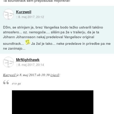
Ta soundtrack sem preposlušal miljonkrat!
Kurzweil
::
8. maj 2017, 20:12
D3m, se strinjam ja, brez Vangelisa bodo težko ustvarili takšno
atmosfero... oz. nemogoče.... slišim pa že v trailerju, da je ta
Jóhann Jóhannsson nekaj predeloval Vangelisov original
soundtrack...
Ja žal je tako... neke predelave in priredbe pa me
ne zanimajo...
MrNighthawk
::
8. maj 2017, 20:14
Kurzweil
je
8. maj 2017 ob 18:39
izjavil
:
evo ga