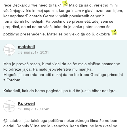
reče Deckardu "we need to talk"
Malo za šalo, verjetno mi ni
všeč njegov fris in moj spomin, ker ga imam v glavi razen par izjem,
kot naprimerRicharda Gerea v nekih pocukranih cenenih
romantičnih komedijah. Pa pustimo se presenetit, zdej sem se
prepričal, da mi ne bo všeč, tako da je lahko potem samo še
pozitivno presenečenje. Mater se bo vleklo tja do 6. oktobra
matobeli
::
8. maj 2017, 20:31
Men je preveč resen, birad videl da se še malo cinično nasmehne
ko odreže jajca. Pa malo jebiveterstva mu manjka.
Mogoče jim pa rata naredit nekaj da ne bo treba Goslinga primerjat
z Fordom.
Kakorkoli, itak da bomo pogledali pa tud če justin biber not igra.
Kurzweil
::
8. maj 2017, 20:42
@matobeli, jaz takšnega politično nekorektnega filma že ne bom
gledal, Dennis Villneuve je ksenofob, ker v filmu ne igra (vsaj po