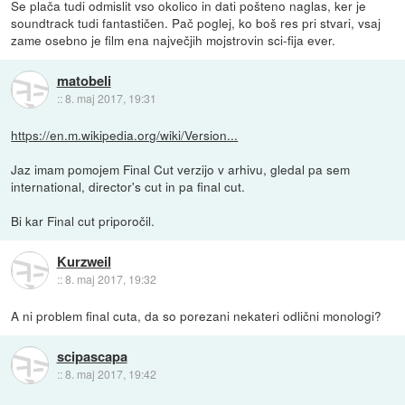
Se plača tudi odmislit vso okolico in dati pošteno naglas, ker je
soundtrack tudi fantastičen. Pač poglej, ko boš res pri stvari, vsaj
zame osebno je film ena največjih mojstrovin sci-fija ever.
matobeli
::
8. maj 2017, 19:31
https://en.m.wikipedia.org/wiki/Version...
Jaz imam pomojem Final Cut verzijo v arhivu, gledal pa sem
international, director's cut in pa final cut.
Bi kar Final cut priporočil.
Kurzweil
::
8. maj 2017, 19:32
A ni problem final cuta, da so porezani nekateri odlični monologi?
scipascapa
::
8. maj 2017, 19:42