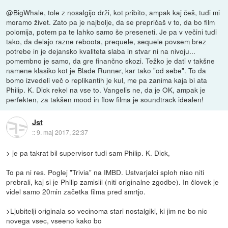
@BigWhale, tole z nosalgijo drži, kot pribito, ampak kaj češ, tudi mi
moramo živet. Zato pa je najbolje, da se prepričaš v to, da bo film
polomija, potem pa te lahko samo še preseneti. Je pa v večini tudi
tako, da delajo razne reboota, prequele, sequele povsem brez
potrebe in je dejansko kvaliteta slaba in stvar ni na nivoju...
pomembno je samo, da gre finančno skozi. Težko je dati v takšne
namene klasiko kot je Blade Runner, kar tako "od sebe". To da
bomo izvedeli več o replikantih je kul, me pa zanima kaja bi ata
Philip. K. Dick rekel na vse to. Vangelis ne, da je OK, ampak je
perfekten, za takšen mood in flow filma je soundtrack idealen!
Jst
::
9. maj 2017, 22:37
> je pa takrat bil supervisor tudi sam Philip. K. Dick,
To pa ni res. Poglej "Trivia" na IMBD. Ustvarjalci sploh niso niti
prebrali, kaj si je Philip zamislil (niti originalne zgodbe). In človek je
videl samo 20min začetka filma pred smrtjo.
>Ljubitelji originala so vecinoma stari nostalgiki, ki jim ne bo nic
novega vsec, vseeno kako bo