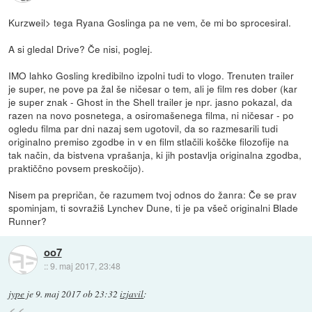
Kurzweil> tega Ryana Goslinga pa ne vem, če mi bo sprocesiral.
A si gledal Drive? Če nisi, poglej.
IMO lahko Gosling kredibilno izpolni tudi to vlogo. Trenuten trailer
je super, ne pove pa žal še ničesar o tem, ali je film res dober (kar
je super znak - Ghost in the Shell trailer je npr. jasno pokazal, da
razen na novo posnetega, a osiromašenega filma, ni ničesar - po
ogledu filma par dni nazaj sem ugotovil, da so razmesarili tudi
originalno premiso zgodbe in v en film stlačili koščke filozofije na
tak način, da bistvena vprašanja, ki jih postavlja originalna zgodba,
praktiččno povsem preskočijo).
Nisem pa prepričan, če razumem tvoj odnos do žanra: Če se prav
spominjam, ti sovražiš Lynchev Dune, ti je pa všeč originalni Blade
Runner?
oo7
::
9. maj 2017, 23:48
jype
je
9. maj 2017 ob 23:32
izjavil
: