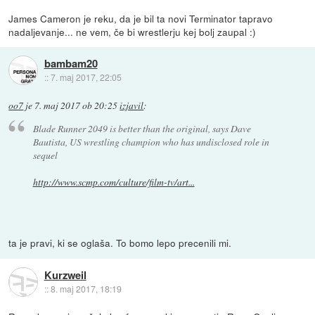
James Cameron je reku, da je bil ta novi Terminator tapravo
nadaljevanje... ne vem, če bi wrestlerju kej bolj zaupal :)
bambam20
::
7. maj 2017, 22:05
oo7
je
7. maj 2017 ob 20:25
izjavil
:
Blade Runner 2049 is better than the original, says Dave
Bautista, US wrestling champion who has undisclosed role in
sequel
http://www.scmp.com/culture/film-tv/art...
ta je pravi, ki se oglaša. To bomo lepo precenili mi.
Kurzweil
::
8. maj 2017, 18:19