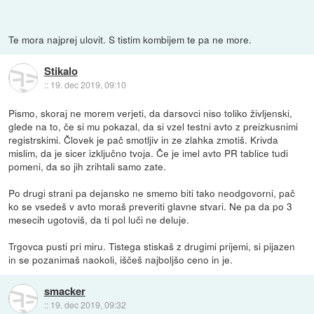
Te mora najprej ulovit. S tistim kombijem te pa ne more.
Stikalo
::
19. dec 2019, 09:10
Pismo, skoraj ne morem verjeti, da darsovci niso toliko življenski,
glede na to, če si mu pokazal, da si vzel testni avto z preizkusnimi
registrskimi. Človek je pač smotljiv in ze zlahka zmotiš. Krivda
mislim, da je sicer izključno tvoja. Če je imel avto PR tablice tudi
pomeni, da so jih zrihtali samo zate.
Po drugi strani pa dejansko ne smemo biti tako neodgovorni, pač
ko se vsedeš v avto moraš preveriti glavne stvari. Ne pa da po 3
mesecih ugotoviš, da ti pol luči ne deluje.
Trgovca pusti pri miru. Tistega stiskaš z drugimi prijemi, si pijazen
in se pozanimaš naokoli, iščeš najboljšo ceno in je.
smacker
::
19. dec 2019, 09:32