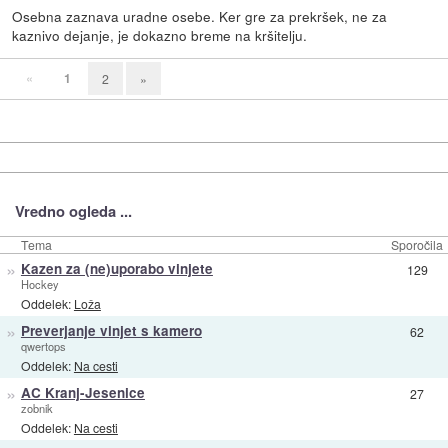
Osebna zaznava uradne osebe. Ker gre za prekršek, ne za
kaznivo dejanje, je dokazno breme na kršitelju.
«
1
2
»
Vredno ogleda ...
Tema
Sporočila
»
Kazen za (ne)uporabo vinjete
129
Hockey
Oddelek:
Loža
»
Preverjanje vinjet s kamero
62
qwertops
Oddelek:
Na cesti
»
AC Kranj-Jesenice
27
zobnik
Oddelek:
Na cesti