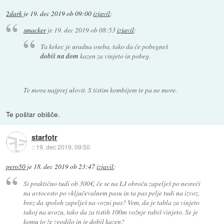
2dark
je
19. dec 2019 ob 09:00
izjavil
:
smacker
je
19. dec 2019 ob 08:53
izjavil
:
Ta kekec je uradna oseba, tako da če pobegneš
dobiš na dom
kazen za vinjeto in pobeg.
Te mora najprej ulovit. S tistim kombijem te pa ne more.
Te poštar obišče.
starfotr
::
19. dec 2019, 09:50
pero50
je
18. dec 2019 ob 23:47
izjavil
:
Si praktično tudi ob 300€, če se na LJ obroču zapelješ po nesreči
na avtocesto po vključevalnem pasu in ta pas pelje tudi na izvoz,
brez da spoloh zapelješ na vozni pas? Vem, da je tabla za vinjeto
takoj na uvozu, tako da za tistih 100m vožnje rabiš vinjeto. Se je
komu to že zgodilo in je dobil kazen?