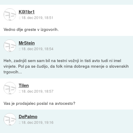
K0l1br1
::
18. dec 2019, 18:51
Vedno dlje greste v izgovorih.
MrStein
::
18. dec 2019, 18:54
Heh, zadnjič sem sam bil na testni vožnji in tisti avto tudi ni imel
vinjete. Pol pa se čudijo, da folk nima dobrega mnenje o slovenskih
trgovcih...
Tilen
::
18. dec 2019, 18:57
Vas je prodajalec poslal na avtocesto?
DePalmo
::
18. dec 2019, 19:16