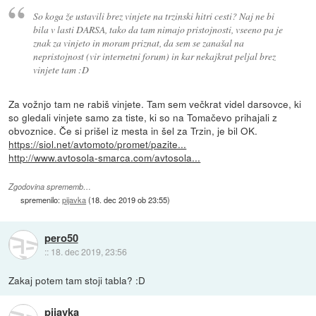
So koga že ustavili brez vinjete na trzinski hitri cesti? Naj ne bi
bila v lasti DARSA, tako da tam nimajo pristojnosti, vseeno pa je
znak za vinjeto in moram priznat, da sem se zanašal na
nepristojnost (vir internetni forum) in kar nekajkrat peljal brez
vinjete tam :D
Za vožnjo tam ne rabiš vinjete. Tam sem večkrat videl darsovce, ki
so gledali vinjete samo za tiste, ki so na Tomačevo prihajali z
obvoznice. Če si prišel iz mesta in šel za Trzin, je bil OK.
https://siol.net/avtomoto/promet/pazite...
http://www.avtosola-smarca.com/avtosola...
Zgodovina sprememb…
spremenilo:
pijavka
(
18. dec 2019 ob 23:55
)
pero50
::
18. dec 2019, 23:56
Zakaj potem tam stoji tabla? :D
pijavka