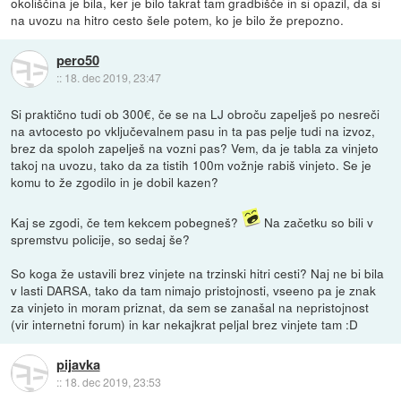
okoliščina je bila, ker je bilo takrat tam gradbišče in si opazil, da si
na uvozu na hitro cesto šele potem, ko je bilo že prepozno.
pero50
::
18. dec 2019, 23:47
Si praktično tudi ob 300€, če se na LJ obroču zapelješ po nesreči
na avtocesto po vključevalnem pasu in ta pas pelje tudi na izvoz,
brez da spoloh zapelješ na vozni pas? Vem, da je tabla za vinjeto
takoj na uvozu, tako da za tistih 100m vožnje rabiš vinjeto. Se je
komu to že zgodilo in je dobil kazen?
Kaj se zgodi, če tem kekcem pobegneš?
Na začetku so bili v
spremstvu policije, so sedaj še?
So koga že ustavili brez vinjete na trzinski hitri cesti? Naj ne bi bila
v lasti DARSA, tako da tam nimajo pristojnosti, vseeno pa je znak
za vinjeto in moram priznat, da sem se zanašal na nepristojnost
(vir internetni forum) in kar nekajkrat peljal brez vinjete tam :D
pijavka
::
18. dec 2019, 23:53