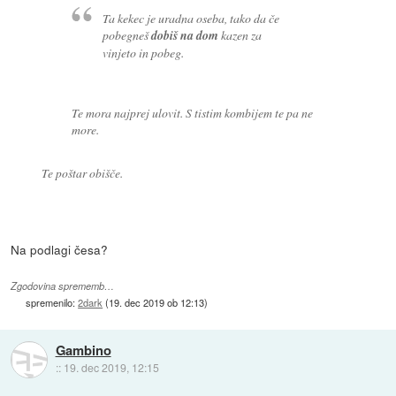
Ta kekec je uradna oseba, tako da če
pobegneš
dobiš na dom
kazen za
vinjeto in pobeg.
Te mora najprej ulovit. S tistim kombijem te pa ne
more.
Te poštar obišče.
Na podlagi česa?
Zgodovina sprememb…
spremenilo:
2dark
(
19. dec 2019 ob 12:13
)
Gambino
::
19. dec 2019, 12:15