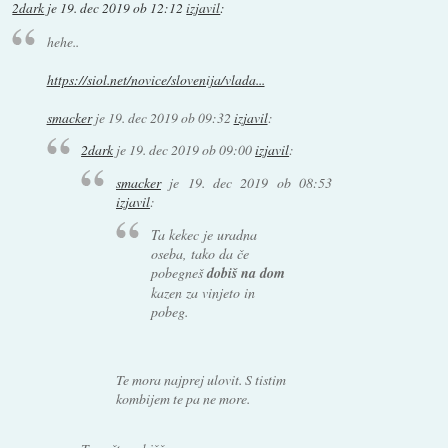
2dark
je
19. dec 2019 ob 12:12
izjavil
:
hehe..
https://siol.net/novice/slovenija/vlada...
smacker
je
19. dec 2019 ob 09:32
izjavil
:
2dark
je
19. dec 2019 ob 09:00
izjavil
:
smacker
je
19. dec 2019 ob 08:53
izjavil
:
Ta kekec je uradna
oseba, tako da če
pobegneš
dobiš na dom
kazen za vinjeto in
pobeg.
Te mora najprej ulovit. S tistim
kombijem te pa ne more.