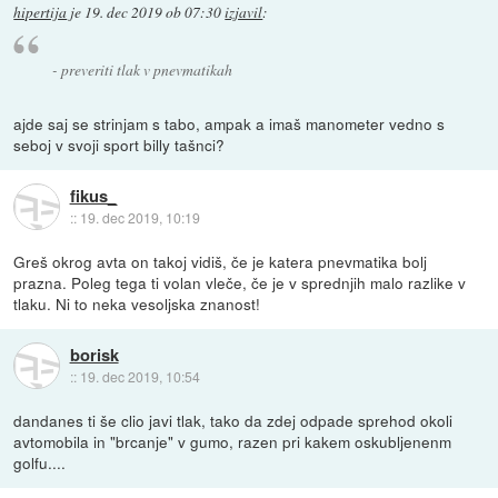
hipertija
je
19. dec 2019 ob 07:30
izjavil
:
- preveriti tlak v pnevmatikah
ajde saj se strinjam s tabo, ampak a imaš manometer vedno s
seboj v svoji sport billy tašnci?
fikus_
::
19. dec 2019, 10:19
Greš okrog avta on takoj vidiš, če je katera pnevmatika bolj
prazna. Poleg tega ti volan vleče, če je v sprednjih malo razlike v
tlaku. Ni to neka vesoljska znanost!
borisk
::
19. dec 2019, 10:54
dandanes ti še clio javi tlak, tako da zdej odpade sprehod okoli
avtomobila in "brcanje" v gumo, razen pri kakem oskubljenenm
golfu....