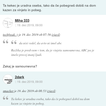
Ta kekec je uradna oseba, tako da če pobegneš dobiš na dom
kazen za vinjeto in pobeg.
Miha 333
::
19. dec 2019, 09:00
techfreak :)
je
19. dec 2019 ob 07:56
izjavil
:
da nisi vedel, da avto ni imel abc
Razlika je predvsem v tem, da je vinjeta samoumevna, ABC pa je
imelo precej manj ljudi.
Zakaj je samoumevna?
2dark
::
19. dec 2019, 09:00
smacker
je
19. dec 2019 ob 08:53
izjavil
:
Ta kekec je uradna oseba, tako da če pobegneš dobiš na dom
kazen za vinjeto in pobeg.