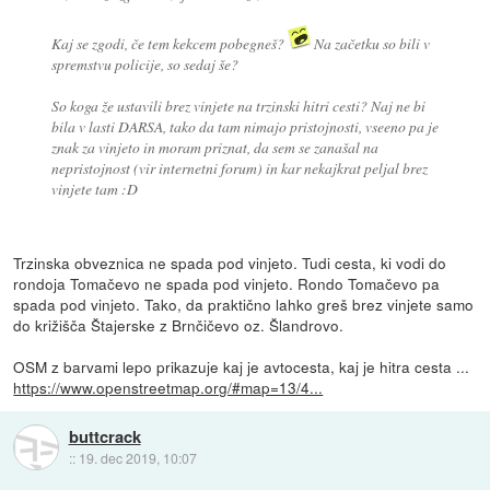
Kaj se zgodi, če tem kekcem pobegneš?
Na začetku so bili v
spremstvu policije, so sedaj še?
So koga že ustavili brez vinjete na trzinski hitri cesti? Naj ne bi
bila v lasti DARSA, tako da tam nimajo pristojnosti, vseeno pa je
znak za vinjeto in moram priznat, da sem se zanašal na
nepristojnost (vir internetni forum) in kar nekajkrat peljal brez
vinjete tam :D
Trzinska obveznica ne spada pod vinjeto. Tudi cesta, ki vodi do
rondoja Tomačevo ne spada pod vinjeto. Rondo Tomačevo pa
spada pod vinjeto. Tako, da praktično lahko greš brez vinjete samo
do križišča Štajerske z Brnčičevo oz. Šlandrovo.
OSM z barvami lepo prikazuje kaj je avtocesta, kaj je hitra cesta ...
https://www.openstreetmap.org/#map=13/4...
buttcrack
::
19. dec 2019, 10:07