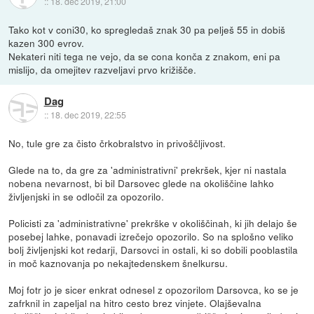
::
18. dec 2019, 21:00
Tako kot v coni30, ko spregledaš znak 30 pa pelješ 55 in dobiš
kazen 300 evrov.
Nekateri niti tega ne vejo, da se cona konča z znakom, eni pa
mislijo, da omejitev razveljavi prvo križišče.
Dag
::
18. dec 2019, 22:55
No, tule gre za čisto črkobralstvo in privoščljivost.
Glede na to, da gre za 'administrativni' prekršek, kjer ni nastala
nobena nevarnost, bi bil Darsovec glede na okoliščine lahko
življenjski in se odločil za opozorilo.
Policisti za 'administrativne' prekrške v okoliščinah, ki jih delajo še
posebej lahke, ponavadi izrečejo opozorilo. So na splošno veliko
bolj življenjski kot redarji, Darsovci in ostali, ki so dobili pooblastila
in moč kaznovanja po nekajtedenskem šnelkursu.
Moj fotr jo je sicer enkrat odnesel z opozorilom Darsovca, ko se je
zafrknil in zapeljal na hitro cesto brez vinjete. Olajševalna