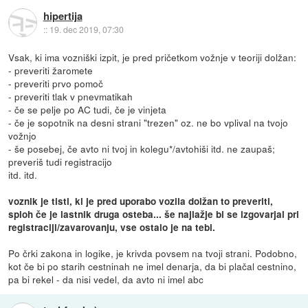
hipertija
::
19. dec 2019, 07:30
Vsak, ki ima vozniški izpit, je pred pričetkom vožnje v teoriji dolžan:
- preveriti žaromete
- preveriti prvo pomoč
- preveriti tlak v pnevmatikah
- če se pelje po AC tudi, če je vinjeta
- če je sopotnik na desni strani "trezen" oz. ne bo vplival na tvojo
vožnjo
- še posebej, če avto ni tvoj in kolegu*/avtohiši itd. ne zaupaš;
preveriš tudi registracijo
itd. itd.
voznik je tisti, ki je pred uporabo vozila dolžan to preveriti,
sploh če je lastnik druga osteba... še najlažje bi se izgovarjal pri
registraciji/zavarovanju, vse ostalo je na tebi.
Po črki zakona in logike, je krivda povsem na tvoji strani. Podobno,
kot če bi po starih cestninah ne imel denarja, da bi plačal cestnino,
pa bi rekel - da nisi vedel, da avto ni imel abc