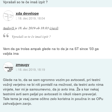
Vprašali so te če imaš izpit ?
xda develope
::
18. dec 2019, 18:04
AndrejS
je
18. dec 2019 ob 18:03
izjavil
:
Vprašali so te če imaš izpit ?
Vem da ga trolas ampak glede na to da je na ST since '03 ga
valjda ima
zmaugy
::
18. dec 2019, 18:19
Glede na to, da se sam ogromno vozim po avtocesti, pri testni
vožnji verjetno ne bi niti pomislil na možnost, da testni avto nima
vinjete, ker mi je samoumevno, da jo avto ima. Že s kar nekaj
testnimi avti sem peljal po avtocesti in nikoli nisem preverjal.
Tale tema je vsaj zame očitno zelo koristna in poučna in se OPu
zahvaljujem zanjo.