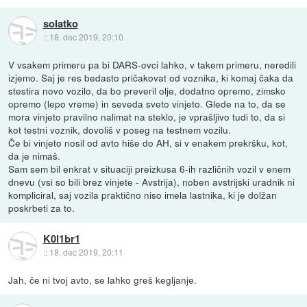
solatko
::
18. dec 2019, 20:10
V vsakem primeru pa bi DARS-ovci lahko, v takem primeru, neredili
izjemo. Saj je res bedasto pričakovat od voznika, ki komaj čaka da
stestira novo vozilo, da bo preveril olje, dodatno opremo, zimsko
opremo (lepo vreme) in seveda sveto vinjeto. Glede na to, da se
mora vinjeto pravilno nalimat na steklo, je vprašljivo tudi to, da si
kot testni voznik, dovoliš v poseg na testnem vozilu.
Če bi vinjeto nosil od avto hiše do AH, si v enakem prekršku, kot,
da je nimaš.
Sam sem bil enkrat v situaciji preizkusa 6-ih različnih vozil v enem
dnevu (vsi so bili brez vinjete - Avstrija), noben avstrijski uradnik ni
kompliciral, saj vozila praktično niso imela lastnika, ki je dolžan
poskrbeti za to.
K0l1br1
::
18. dec 2019, 20:11
Jah, če ni tvoj avto, se lahko greš kegljanje.