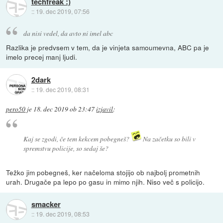
techfreak :)
::
19. dec 2019, 07:56
da nisi vedel, da avto ni imel abc
Razlika je predvsem v tem, da je vinjeta samoumevna, ABC pa je
imelo precej manj ljudi.
2dark
::
19. dec 2019, 08:31
pero50
je
18. dec 2019 ob 23:47
izjavil
:
Kaj se zgodi, če tem kekcem pobegneš?
Na začetku so bili v
spremstvu policije, so sedaj še?
Težko jim pobegneš, ker načeloma stojijo ob najbolj prometnih
urah. Drugače pa lepo po gasu in mimo njih. Niso več s policijo.
smacker
::
19. dec 2019, 08:53