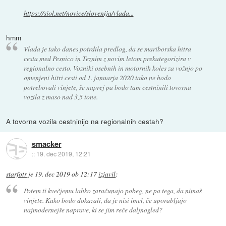
https://siol.net/novice/slovenija/vlada...
hmm
Vlada je tako danes potrdila predlog, da se mariborska hitra
cesta med Pesnico in Teznim z novim letom prekategorizira v
regionalno cesto. Vozniki osebnih in motornih koles za vožnjo po
omenjeni hitri cesti od 1. januarja 2020 tako ne bodo
potrebovali vinjete, še naprej pa bodo tam cestninili tovorna
vozila z maso nad 3,5 tone.
A tovorna vozila cestninijo na regionalnih cestah?
smacker
::
19. dec 2019, 12:21
starfotr
je
19. dec 2019 ob 12:17
izjavil
:
Potem ti kvečjemu lahko zaračunajo pobeg, ne pa tega, da nimaš
vinjete. Kako bodo dokazali, da je nisi imel, če uporabljajo
najmodernejše naprave, ki se jim reče daljnogled?