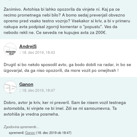
Zanimivo. Avtohisa bi lahko opozorila da vinjete ni. Kaj pa ce
recimo prometnega nebi bilo? A bomo sedaj preverjali obvezno
opremo pred vsako testno voznjo? Vsekakor si kriv, a bi v primeru
nakupa avta podpisal zgornji komentar o "popustu". Ves da
nebodo rekli ne. Ce seveda ne kupujes avta za 200€.
AndrejS
::
18. dec 2019, 18:43
Drugič si bo nekdo sposodil avto, ga bodo dobili na radar, in bo se
izgovarjal, da ga niso opozorili, da more vozit po omejitvah !
Ganon
::
18. dec 2019, 18:47
Dobro, avtor je kriv, ker ni preveril. Sam še nisem vozil testnega
avtomobila, ki vinjete ne bi imel. Zdi se mi samoumevna. Ta
avtohiša je vredna posmeha.
Zgodovina sprememb…
spremenil:
Ganon
(
18. dec 2019 ob 18:47
)