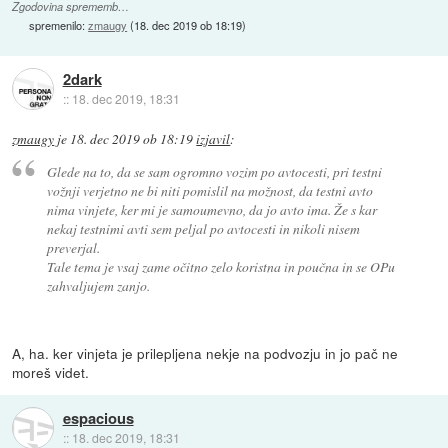
Zgodovina sprememb…
spremenilo:
zmaugy
(
18. dec 2019 ob 18:19
)
2dark
::
18. dec 2019, 18:31
zmaugy
je
18. dec 2019 ob 18:19
izjavil
:
Glede na to, da se sam ogromno vozim po avtocesti, pri testni
vožnji verjetno ne bi niti pomislil na možnost, da testni avto
nima vinjete, ker mi je samoumevno, da jo avto ima. Že s kar
nekaj testnimi avti sem peljal po avtocesti in nikoli nisem
preverjal.
Tale tema je vsaj zame očitno zelo koristna in poučna in se OPu
zahvaljujem zanjo.
A, ha. ker vinjeta je prilepljena nekje na podvozju in jo pač ne
moreš videt.
espacious
::
18. dec 2019, 18:31