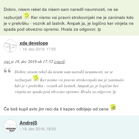
Dobro, nisem rekel da nisem sam naredil neumnosti, ne se
razburjati
Ker nismo vsi pravni strokovnjaki me je zanimalo kdo
je v prekršku - voznik ali lastnik. Ampak ja, je logično ker vinjeta ne
spada pod obvezno opremo. Hvala za odgovor, lp
xda develope
::
18. dec 2019, 17:55
zigi
je
18. dec 2019 ob 17:52
izjavil
:
Dobro, nisem rekel da nisem sam naredil neumnosti, ne se
razburjati
Ker nismo vsi pravni strokovnjaki me je zanimalo
kdo je v prekršku - voznik ali lastnik. Ampak ja, je logično ker
vinjeta ne spada pod obvezno opremo. Hvala za odgovor, lp
Če boš kupil avto jim reci da ti kazen odbijejo od cene
AndrejS
::
18. dec 2019, 18:03