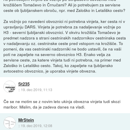
krožiščem Tomačevo in Črnučami? Ali jo potrebujem za servisne
ceste ob ljubljanskem obroču, npr. med Zaloško in Letališko cesto?
Za vožnjo po navedeni obvoznici ni potrebna vinjeta, ker cesta ni v
upravljanju DARS. Vinjeta je potrebna za nadaljevanje vožnje po
H3 - severni ljubljanski obvoznici. V okviru krožišča Tomačevo je
predmet nadzora s strani cestninskih nadzornikov cestninska cesta
v nadaljevanju oz. cestninske ceste pred vstopom na krožišče. To
pomeni, da vas cestninski nadzorniki ne bodo ustavili, če na vaši
poti ne zapeljete na severno obvoznico H3. Enako velja za
servisne ceste, za katere vinjeta tudi ni potrebna, na primer med
Zaloško in Letališko cesto. Takoj, ko zapeljete na ljubljansko
avtocestno obvoznico, je uporaba vinjete obvezna.
St235
::
19. dec 2019, 11:13
Če se ne motim se z novim leto ukinja obvezna vinjeta tudi skozi
maribor. Mislim, da je zadeva danes na vladi.
MrStein
::
19. dec 2019, 12:08