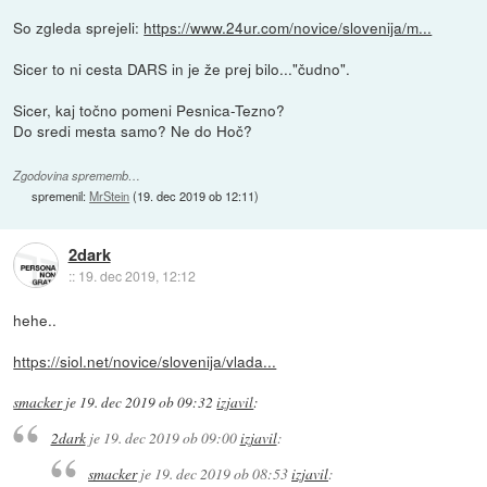
So zgleda sprejeli:
https://www.24ur.com/novice/slovenija/m...
Sicer to ni cesta DARS in je že prej bilo..."čudno".
Sicer, kaj točno pomeni Pesnica-Tezno?
Do sredi mesta samo? Ne do Hoč?
Zgodovina sprememb…
spremenil:
MrStein
(
19. dec 2019 ob 12:11
)
2dark
::
19. dec 2019, 12:12
hehe..
https://siol.net/novice/slovenija/vlada...
smacker
je
19. dec 2019 ob 09:32
izjavil
:
2dark
je
19. dec 2019 ob 09:00
izjavil
:
smacker
je
19. dec 2019 ob 08:53
izjavil
: