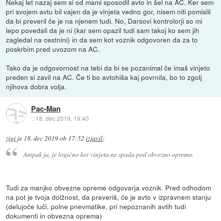
Nekaj let nazaj sem si od mami sposodil avto in šel na AC. Ker sem
pri svojem avtu bil vajen da je vinjeta vedno gor, nisem niti pomislil
da bi preveril če je na njenem tudi. No, Darsovi kontrolorji so mi
lepo povedali da je ni (kar sem opazil tudi sam takoj ko sem jih
zagledal na cestnini) in da sem kot voznik odgovoren da za to
poskrbim pred uvozom na AC.
Tako da je odgovornost na tebi da bi se pozanimal če imaš vinjeto
preden si zavil na AC. Če ti bo avtohiša kaj povrnila, bo to zgolj
njihova dobra volja.
Pac-Man
::
18. dec 2019, 19:40
zigi
je
18. dec 2019 ob 17:52
izjavil
:
Ampak ja, je logično ker vinjeta ne spada pod obvezno opremo.
Tudi za manjko obvezne opreme odgovarja voznik. Pred odhodom
na pot je tvoja dolžnost, da preveriš, če je avto v izpravnem stanju
(delujoče luči, polne pnevmatike, pri nepoznanih avtih tudi
dokumenti in obvezna oprema)