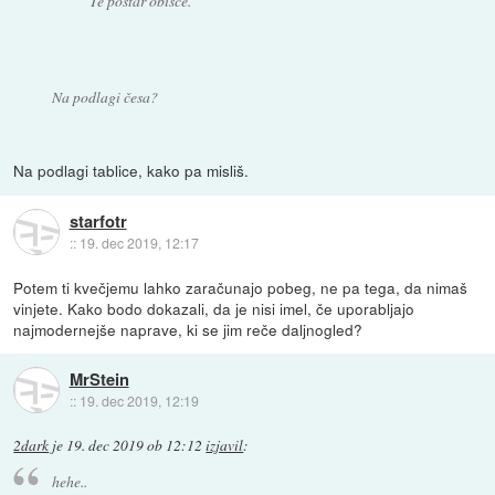
Te poštar obišče.
Na podlagi česa?
Na podlagi tablice, kako pa misliš.
starfotr
::
19. dec 2019, 12:17
Potem ti kvečjemu lahko zaračunajo pobeg, ne pa tega, da nimaš
vinjete. Kako bodo dokazali, da je nisi imel, če uporabljajo
najmodernejše naprave, ki se jim reče daljnogled?
MrStein
::
19. dec 2019, 12:19
2dark
je
19. dec 2019 ob 12:12
izjavil
:
hehe..