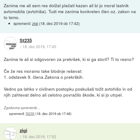
Zanima me ali sem res dolžal plačati kazen ali bi jo moral lastnik
avtomobila (avtohiša). Tudi me zanima konkreten člen oz. zakon na
to temo.
spremenil:
zigi
(
18. dec 2019 ob 17:42
)
St235
::
18. dec 2019, 17:45
Zanima te ali si odgovoren za prekršek, ki si ga storil? Ti to resno?
Če že res moramo take blodnje reševat:
1. odstavek 9. člena Zakona o prekrških.
Vedno pa lahko v civilnem postopku poskušaš tožit avtohišo in od
njih zahtevat delno ali celotno povračilo škode, ki si jo utrpel.
Zgodovina sprememb…
spremenil:
St235
(
18. dec 2019 ob 17:46
)
zigi
::
18. dec 2019, 17:52