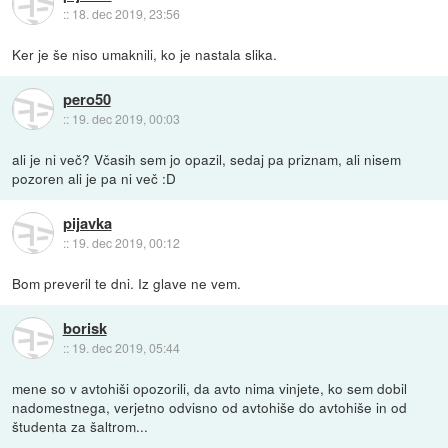
::
18. dec 2019, 23:56
Ker je še niso umaknili, ko je nastala slika.
pero50
::
19. dec 2019, 00:03
ali je ni več? Včasih sem jo opazil, sedaj pa priznam, ali nisem
pozoren ali je pa ni več :D
pijavka
::
19. dec 2019, 00:12
Bom preveril te dni. Iz glave ne vem.
borisk
::
19. dec 2019, 05:44
mene so v avtohiši opozorili, da avto nima vinjete, ko sem dobil
nadomestnega, verjetno odvisno od avtohiše do avtohiše in od
študenta za šaltrom...