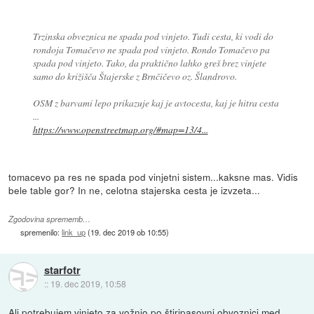
Trzinska obveznica ne spada pod vinjeto. Tudi cesta, ki vodi do
rondoja Tomačevo ne spada pod vinjeto. Rondo Tomačevo pa
spada pod vinjeto. Tako, da praktično lahko greš brez vinjete
samo do križišča Štajerske z Brnčičevo oz. Šlandrovo.
OSM z barvami lepo prikazuje kaj je avtocesta, kaj je hitra cesta
...
https://www.openstreetmap.org/#map=13/4...
tomacevo pa res ne spada pod vinjetni sistem...kaksne mas. Vidis
bele table gor? In ne, celotna stajerska cesta je izvzeta...
Zgodovina sprememb…
spremenilo:
link_up
(
19. dec 2019 ob 10:55
)
starfotr
::
19. dec 2019, 10:58
Ali potrebujem vinjeto za vožnjo po štiripasovni obvoznici med