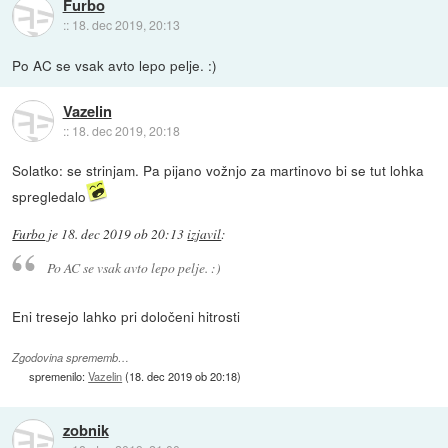
Furbo
::
18. dec 2019, 20:13
Po AC se vsak avto lepo pelje. :)
Vazelin
::
18. dec 2019, 20:18
Solatko: se strinjam. Pa pijano vožnjo za martinovo bi se tut lohka
spregledalo
Furbo
je
18. dec 2019 ob 20:13
izjavil
:
Po AC se vsak avto lepo pelje. :)
Eni tresejo lahko pri določeni hitrosti
Zgodovina sprememb…
spremenilo:
Vazelin
(
18. dec 2019 ob 20:18
)
zobnik