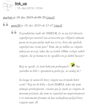
link_up
::
19. dec 2019, 10:54
starfotr
je
19. dec 2019 ob 09:50
izjavil
:
pero50
je
18. dec 2019 ob 23:47
izjavil
:
Si praktično tudi ob 300EUR, če se na LJ obroču
zapelješ po nesreči na avtocesto po vključevalnem
pasu in ta pas pelje tudi na izvoz, brez da spoloh
zapelješ na vozni pas? Vem, da je tabla za vinjeto
takoj na uvozu, tako da za tistih 100m vožnje rabiš
vinjeto. Se je komu to že zgodilo in je dobil kazen?
Kaj se zgodi, če tem kekcem pobegneš?
Na
začetku so bili v spremstvu policije, so sedaj še?
So koga že ustavili brez vinjete na trzinski hitri
cesti? Naj ne bi bila v lasti DARSA, tako da tam
nimajo pristojnosti, vseeno pa je znak za vinjeto in
moram priznat, da sem se zanašal na nepristojnost
(vir internetni forum) in kar nekajkrat peljal brez
vinjete tam :D