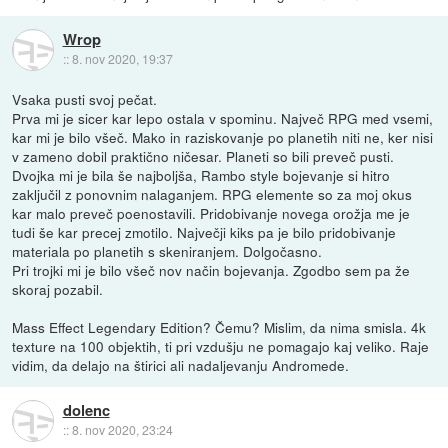
Wrop
::
8. nov 2020, 19:37
Vsaka pusti svoj pečat.
Prva mi je sicer kar lepo ostala v spominu. Največ RPG med vsemi,
kar mi je bilo všeč. Mako in raziskovanje po planetih niti ne, ker nisi
v zameno dobil praktično ničesar. Planeti so bili preveč pusti.
Dvojka mi je bila še najboljša, Rambo style bojevanje si hitro
zaključil z ponovnim nalaganjem. RPG elemente so za moj okus
kar malo preveč poenostavili. Pridobivanje novega orožja me je
tudi še kar precej zmotilo. Največji kiks pa je bilo pridobivanje
materiala po planetih s skeniranjem. Dolgočasno.
Pri trojki mi je bilo všeč nov način bojevanja. Zgodbo sem pa že
skoraj pozabil.
Mass Effect Legendary Edition? Čemu? Mislim, da nima smisla. 4k
texture na 100 objektih, ti pri vzdušju ne pomagajo kaj veliko. Raje
vidim, da delajo na štirici ali nadaljevanju Andromede.
dolenc
::
8. nov 2020, 23:24