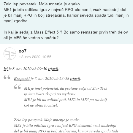
Zelo lep povzetek. Moje mnenje je enako.
ME1 je bila odlična igra z največ RPG elementi, vsak naslednji del
je bil manj RPG in bolj streljačina, kamor seveda spada tudi manj in
manj zgodbe.
In kaj je sedaj z Mass Effect 5 ? Bo samo remaster prvih treh delov
ali je ME5 še vedno v načrtu?
oo7
::
8. nov 2020, 10:55
Izi
je
8. nov 2020 ob 09:50
izjavil
:
Kenpachi
je
7. nov 2020 ob 23:58
izjavil
:
ME je imel potencial, da postane večji od Star Trek
in Star Wars skupaj po mythosu.
ME1 je bil na solidni poti. ME2 in ME3 pa sta bolj
kot ne ubila to misel.
Zelo lep povzetek. Moje mnenje je enako.
ME1 je bila odlična igra z največ RPG elementi, vsak naslednji
del je bil manj RPG in bolj streljačina, kamor seveda spada tudi