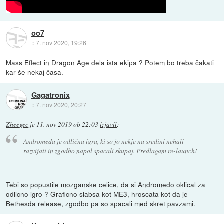
oo7
::
7. nov 2020, 19:26
Mass Effect in Dragon Age dela ista ekipa ? Potem bo treba čakati
kar še nekaj časa.
Gagatronix
::
7. nov 2020, 20:27
Zheegec
je
11. nov 2019 ob 22:03
izjavil
:
Andromeda je odlična igra, ki so jo nekje na sredini nehali
razvijati in zgodbo napol spacali skupaj. Predlagam re-launch!
Tebi so popustile mozganske celice, da si Andromedo oklical za
odlicno igro ? Graficno slabsa kot ME3, hroscata kot da je
Bethesda release, zgodbo pa so spacali med skret pavzami.