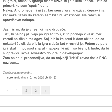
in igralci, ampak v igranju nisem užival in jih nisem končal. Tisto so
primeri, ko sem "spušil" denar.
Nakup Andromede mi ni žal, ker sem v igranju užival, čeprav ima
kar nekaj težav do katerih sem bil tudi jaz kritičen. Ne rabim si
opravičevat nakupa.
Jaz mislim, da je v resnici malo drugače:
Tisti, ki najbolj pljuvajo po igri so trolli, ki to počnejo v veliki meri
zaradi političnih razlogov. Saj je bilo že pred izidom očitno, da so
nekateri želeli, da bi bila igra slabša kot v resnici je. Potem so pa v
igri iskali (in povsod sharali) napake, ki niti niso bile tolk hude, da bi
si opravičili svoje sovraštvo do igre in developerjev.
Zato sploh ni presenetljivo, da so največji "kritiki" ravno tisti s PNG
nazivom...
Zgodovina sprememb…
spremenil:
ahac
(
10. nov 2020 ob 10:12
)
«
1
2
3
»