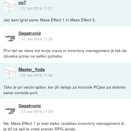
oo7
::
12. nov 2019, 11:27
Jaz sem igral samo Mass Effect 1 in Mass Effect 2.
Gagatronix
::
12. nov 2019, 11:32
Prvi del se vlece kot kurja creva in inventory management je tak da
cloveka prime na veliko potrebo.
Master_Yoda
::
12. nov 2019, 11:40
Tako je pri vecini spilov, ker jih delajo za konzole PCjasi pa dobimo
samo console port.
Gagatronix
::
12. nov 2019, 11:53
Ne. Mass Effect 1 je imel slabo razdelan inventory management ki
je bil za spil te vrste prevec RPG-jevski.