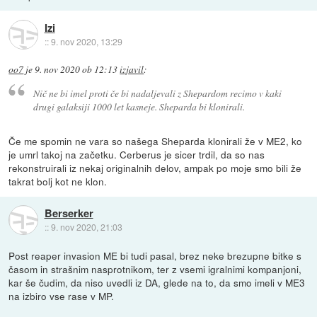
Izi
::
9. nov 2020, 13:29
oo7
je
9. nov 2020 ob 12:13
izjavil
:
Nič ne bi imel proti če bi nadaljevali z Shepardom recimo v kaki
drugi galaksiji 1000 let kasneje. Sheparda bi klonirali.
Če me spomin ne vara so našega Sheparda klonirali že v ME2, ko
je umrl takoj na začetku. Cerberus je sicer trdil, da so nas
rekonstruirali iz nekaj originalnih delov, ampak po moje smo bili že
takrat bolj kot ne klon.
Berserker
::
9. nov 2020, 21:03
Post reaper invasion ME bi tudi pasal, brez neke brezupne bitke s
časom in strašnim nasprotnikom, ter z vsemi igralnimi kompanjoni,
kar še čudim, da niso uvedli iz DA, glede na to, da smo imeli v ME3
na izbiro vse rase v MP.