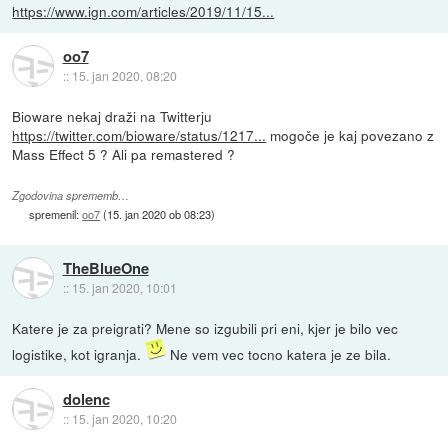
https://www.ign.com/articles/2019/11/15...
oo7
::
15. jan 2020, 08:20
Bioware nekaj draži na Twitterju
https://twitter.com/bioware/status/1217...
mogoče je kaj povezano z
Mass Effect 5 ? Ali pa remastered ?
Zgodovina sprememb…
spremenil:
oo7
(
15. jan 2020 ob 08:23
)
TheBlueOne
::
15. jan 2020, 10:01
Katere je za preigrati? Mene so izgubili pri eni, kjer je bilo vec
logistike, kot igranja.
Ne vem vec tocno katera je ze bila.
dolenc
::
15. jan 2020, 10:20