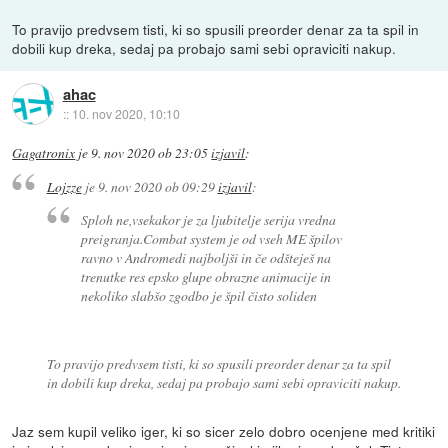
To pravijo predvsem tisti, ki so spusili preorder denar za ta spil in
dobili kup dreka, sedaj pa probajo sami sebi opraviciti nakup.
ahac
::
10. nov 2020, 10:10
Gagatronix
je
9. nov 2020 ob 23:05
izjavil
:
Lojzze
je
9. nov 2020 ob 09:29
izjavil
:
Sploh ne,vsekakor je za ljubitelje serija vredna
preigranja.Combat system je od vseh ME špilov
ravno v Andromedi najboljši in če odšteješ na
trenutke res epsko glupe obrazne animacije in
nekoliko slabšo zgodbo je špil čisto soliden
To pravijo predvsem tisti, ki so spusili preorder denar za ta spil
in dobili kup dreka, sedaj pa probajo sami sebi opraviciti nakup.
Jaz sem kupil veliko iger, ki so sicer zelo dobro ocenjene med kritiki