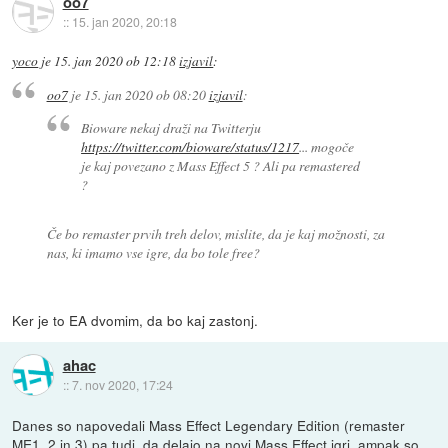
oo7
::
15. jan 2020, 20:18
yoco
je
15. jan 2020 ob 12:18
izjavil
:
oo7
je
15. jan 2020 ob 08:20
izjavil
:
Bioware nekaj draži na Twitterju
https://twitter.com/bioware/status/1217
... mogoče
je kaj povezano z Mass Effect 5 ? Ali pa remastered
?
Če bo remaster prvih treh delov, mislite, da je kaj možnosti, za
nas, ki imamo vse igre, da bo tole free?
Ker je to EA dvomim, da bo kaj zastonj.
ahac
::
7. nov 2020, 17:24
Danes so napovedali Mass Effect Legendary Edition (remaster
ME1, 2 in 3) pa tudi, da delajo na novi Mass Effect igri, ampak so