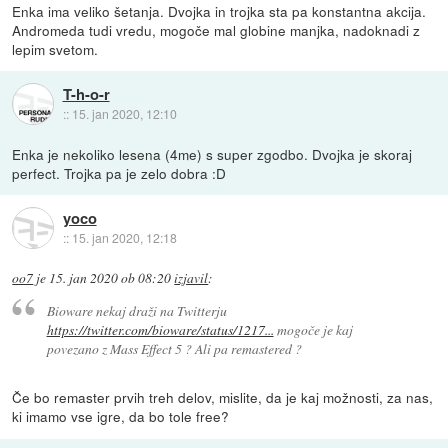
Enka ima veliko šetanja. Dvojka in trojka sta pa konstantna akcija.
Andromeda tudi vredu, mogoče mal globine manjka, nadoknadi z
lepim svetom.
T-h-o-r
::
15. jan 2020, 12:10
Enka je nekoliko lesena (4me) s super zgodbo. Dvojka je skoraj
perfect. Trojka pa je zelo dobra :D
yoco
::
15. jan 2020, 12:18
oo7
je
15. jan 2020 ob 08:20
izjavil
:
Bioware nekaj draži na Twitterju
https://twitter.com/bioware/status/1217...
mogoče je kaj
povezano z Mass Effect 5 ? Ali pa remastered ?
Če bo remaster prvih treh delov, mislite, da je kaj možnosti, za nas,
ki imamo vse igre, da bo tole free?