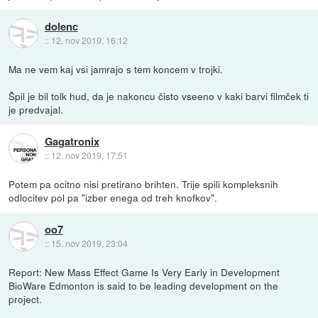
dolenc
::
12. nov 2019, 16:12
Ma ne vem kaj vsi jamrajo s tem koncem v trojki.
Špil je bil tolk hud, da je nakoncu čisto vseeno v kaki barvi filmček ti
je predvajal.
Gagatronix
::
12. nov 2019, 17:51
Potem pa ocitno nisi pretirano brihten. Trije spili kompleksnih
odlocitev pol pa "izber enega od treh knofkov".
oo7
::
15. nov 2019, 23:04
Report: New Mass Effect Game Is Very Early in Development
BioWare Edmonton is said to be leading development on the
project.