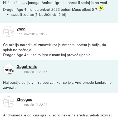
Ni še nič najavljenega. Anthem igro so naredili sedaj je na vrsti
Dragon Age 4 menda enkrat 2022 potem Mass effect 5 ?
razdelil
iz
:
ahac
(
5. feb 2021 ob 10:16
)
yoco
::
11. nov 2019, 19:02
Če mislijo naredit isti zmazek kot je Anthem, potem je bolje, da
sploh ne začnejo!
Dragon Age 4 tut za to igro nimam kaj preveč upanja.
Gagatronix
::
11. nov 2019, 21:46
Naj pustijo serijo v miru pocivat, ker so jo z Andromedo konkretno
zavozili.
Zheegec
::
11. nov 2019, 22:03
Andromeda je odlična igra, ki so jo nekje na sredini nehali razvijati