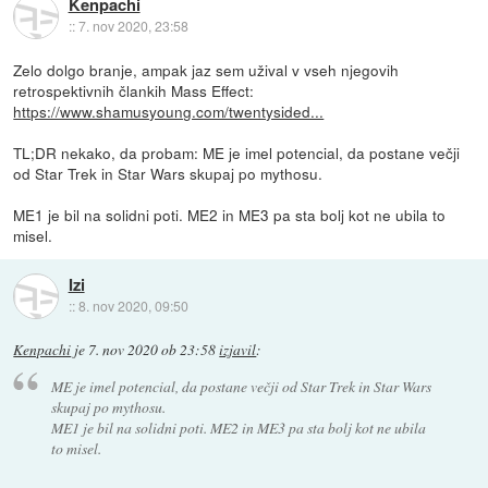
Kenpachi
::
7. nov 2020, 23:58
Zelo dolgo branje, ampak jaz sem užival v vseh njegovih
retrospektivnih člankih Mass Effect:
https://www.shamusyoung.com/twentysided...
TL;DR nekako, da probam: ME je imel potencial, da postane večji
od Star Trek in Star Wars skupaj po mythosu.
ME1 je bil na solidni poti. ME2 in ME3 pa sta bolj kot ne ubila to
misel.
Izi
::
8. nov 2020, 09:50
Kenpachi
je
7. nov 2020 ob 23:58
izjavil
:
ME je imel potencial, da postane večji od Star Trek in Star Wars
skupaj po mythosu.
ME1 je bil na solidni poti. ME2 in ME3 pa sta bolj kot ne ubila
to misel.