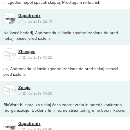
in zgodbo napol spacali skupaj. Predlagam re-launch!
Gagatronix
::
11. nov 2019, 22:19
Ne kvasi bedarij, Andromeda ni imela zgodbe izdelane do pred
nekaj meseci pred izidom.
Zheegec
::
12. nov 2019, 00:22
Ja, Andromeda ni imela zgodbe izdelane do pred nekaj meseci
pred izidom.
Zmajc
::
12. nov 2019, 08:29
BioWare bi moral za nekaj časa zapret vrata in naredit konkretno
reorganizacijo. Dokler v firmi nič ne štima tudi igre ne bojo nikakve.
Gagatronix
::
12. nov 2019, 08:49