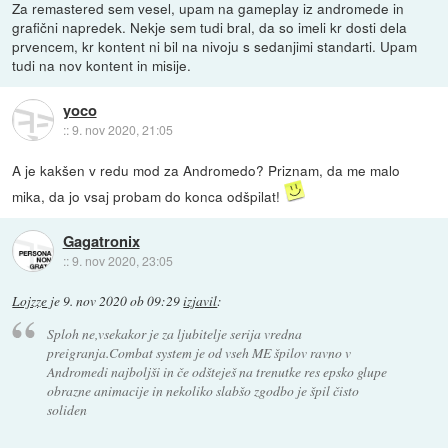
Za remastered sem vesel, upam na gameplay iz andromede in
grafični napredek. Nekje sem tudi bral, da so imeli kr dosti dela
prvencem, kr kontent ni bil na nivoju s sedanjimi standarti. Upam
tudi na nov kontent in misije.
yoco
::
9. nov 2020, 21:05
A je kakšen v redu mod za Andromedo? Priznam, da me malo
mika, da jo vsaj probam do konca odšpilat!
Gagatronix
::
9. nov 2020, 23:05
Lojzze
je
9. nov 2020 ob 09:29
izjavil
:
Sploh ne,vsekakor je za ljubitelje serija vredna
preigranja.Combat system je od vseh ME špilov ravno v
Andromedi najboljši in če odšteješ na trenutke res epsko glupe
obrazne animacije in nekoliko slabšo zgodbo je špil čisto
soliden