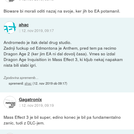
Bioware bi morali oditi nazaj na svoje, ker jih bo EA potamanil.
ahac
::
12. nov 2019, 09:17
Andromedo je itak delal drug studio.
Zadnji fuckup od Edmontona je Anthem, pred tem pa recimo
Dragon Age 2 (ker jim EA ni dal dovolj časa). Vmes so izdal
Dragon Age Inquisition in Mass Effect 3, ki kljub nekaj napakam
nista bili slabi igri.
Zgodovina sprememb…
spremenil:
ahac
(
12. nov 2019 ob 09:17
)
Gagatronix
::
12. nov 2019, 09:19
Mass Effect 3 je bil super, edino konec je bil pa fundamentalno
zanic, tudi z DLC-jem.