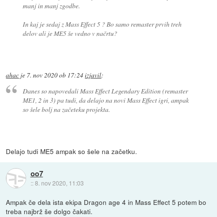
manj in manj zgodbe.
In kaj je sedaj z Mass Effect 5 ? Bo samo remaster prvih treh
delov ali je ME5 še vedno v načrtu?
ahac
je
7. nov 2020 ob 17:24
izjavil
:
Danes so napovedali Mass Effect Legendary Edition (remaster
ME1, 2 in 3) pa tudi, da delajo na novi Mass Effect igri, ampak
so šele bolj na začeteku projekta.
Delajo tudi ME5 ampak so šele na začetku.
oo7
::
8. nov 2020, 11:03
Ampak če dela ista ekipa Dragon age 4 in Mass Effect 5 potem bo
treba najbrž še dolgo čakati.