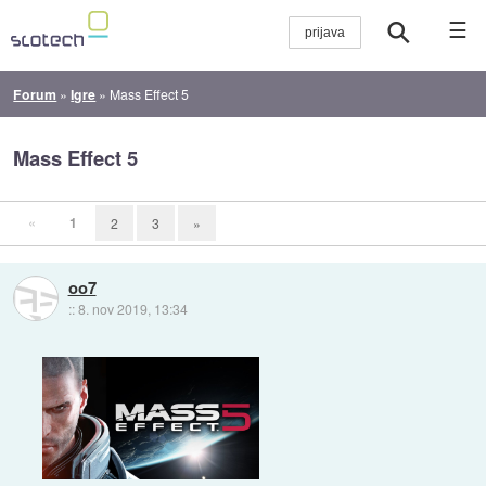
☰
Forum
»
Igre
»
Mass Effect 5
Mass Effect 5
«
1
2
3
»
oo7
::
8. nov 2019, 13:34