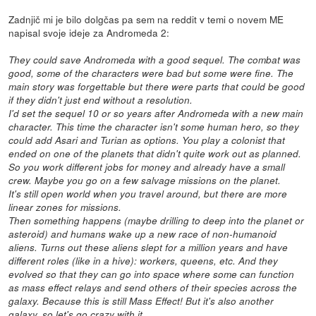
Zadnjič mi je bilo dolgčas pa sem na reddit v temi o novem ME
napisal svoje ideje za Andromeda 2:
They could save Andromeda with a good sequel. The combat was
good, some of the characters were bad but some were fine. The
main story was forgettable but there were parts that could be good
if they didn't just end without a resolution.
I'd set the sequel 10 or so years after Andromeda with a new main
character. This time the character isn't some human hero, so they
could add Asari and Turian as options. You play a colonist that
ended on one of the planets that didn't quite work out as planned.
So you work different jobs for money and already have a small
crew. Maybe you go on a few salvage missions on the planet.
It's still open world when you travel around, but there are more
linear zones for missions.
Then something happens (maybe drilling to deep into the planet or
asteroid) and humans wake up a new race of non-humanoid
aliens. Turns out these aliens slept for a million years and have
different roles (like in a hive): workers, queens, etc. And they
evolved so that they can go into space where some can function
as mass effect relays and send others of their species across the
galaxy. Because this is still Mass Effect! But it's also another
galaxy, so let's go crazy with it...