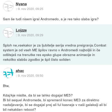
Nyana
::
9. nov 2020, 09:25
Sam še tudi nisem igral Andromedo, a je res tako slaba igra?
Lojzze
::
9. nov 2020, 09:29
Sploh ne,vsekakor je za ljubitelje serija vredna preigranja.Combat
system je od vseh ME špilov ravno v Andromedi najboljši in če
odšteješ na trenutke res epsko glupe obrazne animacije in
nekoliko slabšo zgodbo je špil čisto soliden
ahac
::
9. nov 2020, 09:50
Btw,
Kdaj/kje mislite, da bi se lahko dogajal ME5?
Bi bil sequel Andromede, bi spremenil konec ME3 za direktno
nadaljevanje, bi se dogajal prej ali ful kasneje v naši galaksiji ali bi
bil nekakšen reboot?