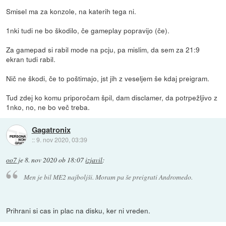
Smisel ma za konzole, na katerih tega ni.
1nki tudi ne bo škodilo, če gameplay popravijo (če).
Za gamepad si rabil mode na pcju, pa mislim, da sem za 21:9
ekran tudi rabil.
Nič ne škodi, če to poštimajo, jst jih z veseljem še kdaj preigram.
Tud zdej ko komu priporočam špil, dam disclamer, da potrpežljivo z
1nko, no, ne bo več treba.
Gagatronix
::
9. nov 2020, 03:39
oo7
je
8. nov 2020 ob 18:07
izjavil
:
Men je bil ME2 najboljši. Moram pa še preigrati Andromedo.
Prihrani si cas in plac na disku, ker ni vreden.