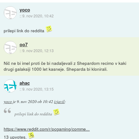
yoco
::
9. nov 2020, 10:42
prilepi link do reddita
oo7
::
9. nov 2020, 12:13
Nič ne bi imel proti če bi nadaljevali z Shepardom recimo v kaki
drugi galaksiji 1000 let kasneje. Sheparda bi klonirali.
ahac
::
9. nov 2020, 13:15
yoco
je
9. nov 2020 ob 10:42
izjavil
:
prilepi link do reddita
https://www.reddit.com/r/pcgaming/comme...
13 upvotes.