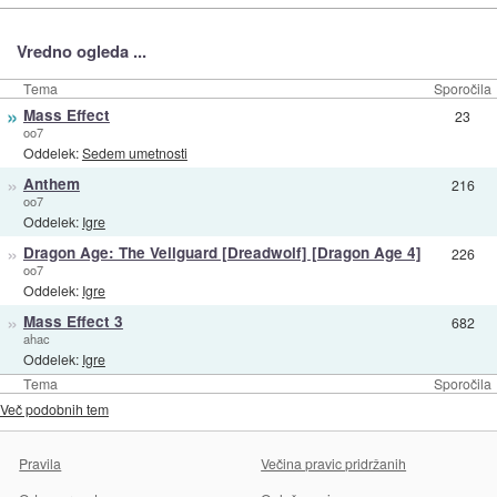
Vredno ogleda ...
Tema
Sporočila
»
Mass Effect
23
oo7
Oddelek:
Sedem umetnosti
»
Anthem
216
oo7
Oddelek:
Igre
»
Dragon Age: The Veilguard [Dreadwolf] [Dragon Age 4]
226
oo7
Oddelek:
Igre
»
Mass Effect 3
682
ahac
Oddelek:
Igre
Tema
Sporočila
Več podobnih tem
Pravila
Večina pravic pridržanih