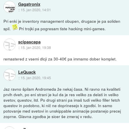
Gagatronix
::
15. jan 2020, 14:01
Pri enki je inventory management obupen, drugace je pa soliden
spil.
Pri trojki pa pogresam tiste hacking mini-games.
scipascapa
::
15. jan 2020, 19:38
remastered z vsemi dlcji za 30-40€ pa immamo dober komplet.
LeQuack
::
15. jan 2020, 19:45
Jaz ravno špilam Andromeda že nekaj časa. Ni ravno na kvaliteti
prvih dveh, po eni strani je kul da je res veliko za delati in veliko
svetov, questov, itd. Po drugi strani pa imaš tudi veliko filler fetch
questov in podobno, ki nič ne doprinesejo k zgodbi. In samo
potovanje med svetovi in unskippable animacije postanejo precej
zoprne. Glavna zgodba je sicer še zmeraj v redu.