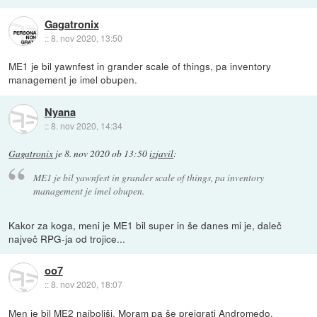
Gagatronix
::
8. nov 2020, 13:50
ME1 je bil yawnfest in grander scale of things, pa inventory
management je imel obupen.
Nyana
::
8. nov 2020, 14:34
Gagatronix
je
8. nov 2020 ob 13:50
izjavil
:
ME1 je bil yawnfest in grander scale of things, pa inventory
management je imel obupen.
Kakor za koga, meni je ME1 bil super in še danes mi je, daleč
največ RPG-ja od trojice...
oo7
::
8. nov 2020, 18:07
Men je bil ME2 najboljši. Moram pa še preigrati Andromedo.