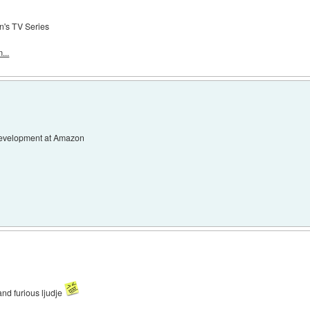
n's TV Series
...
 Development at Amazon
and furious ljudje