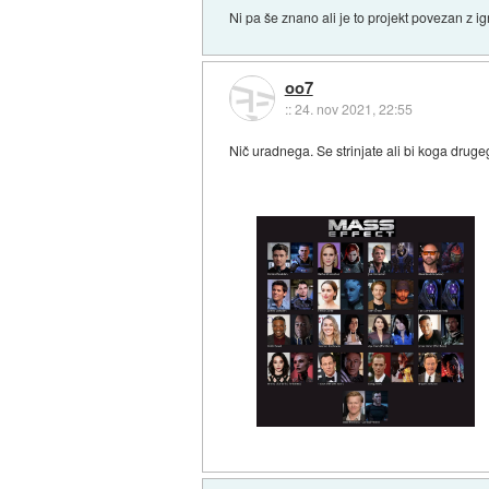
Ni pa še znano ali je to projekt povezan z i
oo7
::
24. nov 2021, 22:55
Nič uradnega. Se strinjate ali bi koga druge