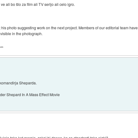
e ali bo šlo za film ali TV serijo ali celo igro.
his photo suggesting work on the next project. Members of our editorial team have d
t visible in the photograph.
..
al komandirja Sheparda.
er Shepard In A Mass Effect Movie
ujejo tako kot morajo, zakaj bi danes, ko so standardi tako nizki?