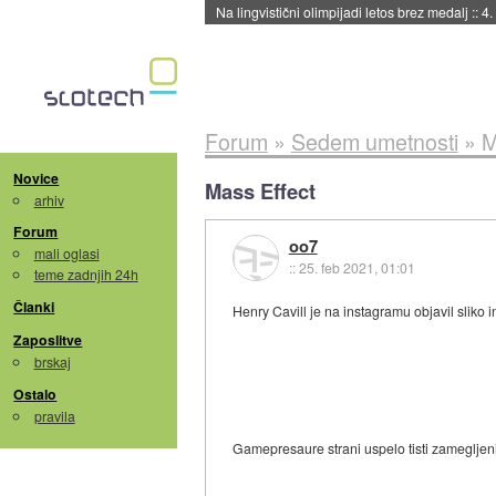
Na lingvistični olimpijadi letos brez medalj
::
4.
Forum
»
Sedem umetnosti
»
M
Novice
Mass Effect
arhiv
Forum
oo7
mali oglasi
::
25. feb 2021, 01:01
teme zadnjih 24h
Članki
Henry Cavill je na instagramu objavil sliko i
Zaposlitve
brskaj
Ostalo
pravila
Gamepresaure strani uspelo tisti zamegljeni 