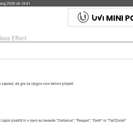
 avg 2026 ob 19:41
ass Effect
n zapisal, da gre za njegov novi skrivni projekt.
zapis izostriti in v njem so besede "Cerberus", "Reaper", "Geth" or "Tali'Zorah"