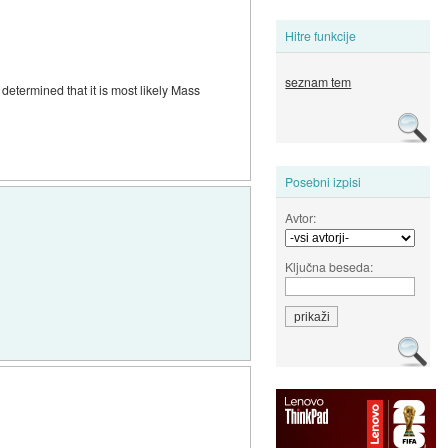
Hitre funkcije
seznam tem
etermined that it is most likely Mass
Posebni izpisi
Avtor:
Ključna beseda: