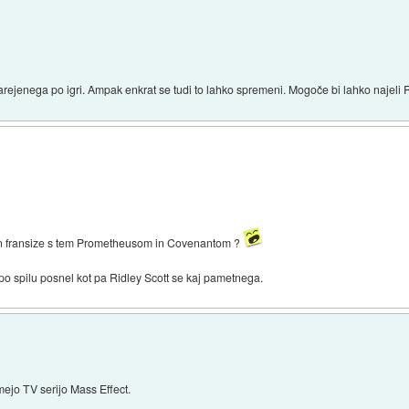
arejenega po igri. Ampak enkrat se tudi to lahko spremeni. Mogoče bi lahko najeli Ri
Alien fransize s tem Prometheusom in Covenantom ?
po spilu posnel kot pa Ridley Scott se kaj pametnega.
ejo TV serijo Mass Effect.