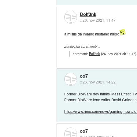
Bolf3nk
::
26. nov 2021, 11:47
a misliš da imamo kristalno kuglo
Zgodovina sprememb…
spremenil:
Bolf3nk
(
26. nov 2021 ob 11:47
)
oo7
::
26. nov 2021, 14:22
Former BioWare dev thinks 'Mass Effect' TV
Former BioWare lead writer David Gaider ha
https://www.nme.com/news/gaming-news/fo.
oo7
::
28. nov 2021, 16:43