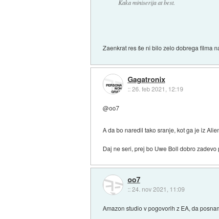
Kaka miniserija at best.
Zaenkrat res še ni bilo zelo dobrega filma n
Gagatronix
::
26. feb 2021, 12:19
@oo7
A da bo naredil tako sranje, kot ga je iz 
Daj ne seri, prej bo Uwe Boll dobro zadevo 
oo7
::
24. nov 2021, 11:09
Amazon studio v pogovorih z EA, da posnam