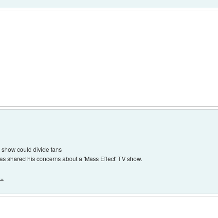
 show could divide fans
s shared his concerns about a 'Mass Effect' TV show.
..