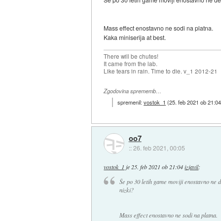
Mass effect enostavno ne sodi na platna.
Kaka miniserija at best.
There will be chutes!
It came from the lab.
Like tears in rain. Time to die. v_1 2012-21
Zgodovina sprememb…
spremenil:
vostok_1
(
25. feb 2021 ob 21:0
oo7
::
26. feb 2021, 00:05
vostok_1
je
25. feb 2021 ob 21:04
izjavil
:
Še po 30 letih game moviji enostavno ne de
nizki?
Mass effect enostavno ne sodi na platna.