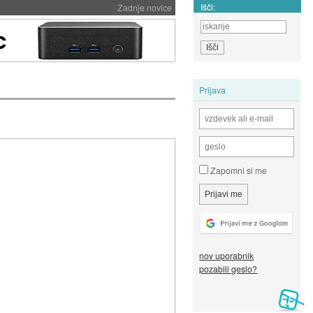
Išči:
Zadnje novice
Prijava
Zapomni si me
nov uporabnik
pozabili geslo?