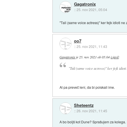
Gagatronix
::
25. nov 2021, 05:04
"Tali (same voice actress)" ker fejk idioti n
oo7
::
25. nov 2021, 11:43
Gagatronix
je
25. nov 2021 ob 05:04
izjavil
:
"Tali (same voice actress)" ker fejk idiot
Al pa preveč leni, da bi poiskali ime.
Sheteentz
::
26. nov 2021, 11:45
A bo boljš kot Dune? Sprašujem za kolega.