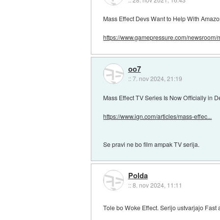
Mass Effect Devs Want to Help With Amazo
https://www.gamepressure.com/newsroom/m
oo7
::
7. nov 2024, 21:19
Mass Effect TV Series Is Now Officially in
https://www.ign.com/articles/mass-effec...
Se pravi ne bo film ampak TV serija.
Polda
::
8. nov 2024, 11:11
Tole bo Woke Effect. Serijo ustvarjajo Fast 