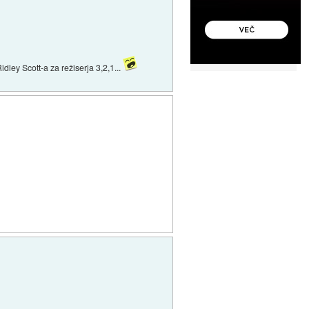
dley Scott-a za režiserja 3,2,1...