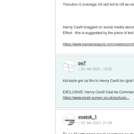
Trenutno ni znanega nič več kot to niti se ne v
Henry Cavill bragged on social media about 
Effect - this is suggested by the piece of tex
https://www.gamepressure.com/newsroom/h.
oo7
::
25. feb 2021, 19:25
Kot kaže gre za film in Henry Cavill bo igr
EXCLUSIVE: Henry Cavill Cast As Command
https://www.small-screen.co.uk/exclusiv...
vostok_1
::
25. feb 2021, 21:04
Še po 30 letih game moviji enostavno ne del