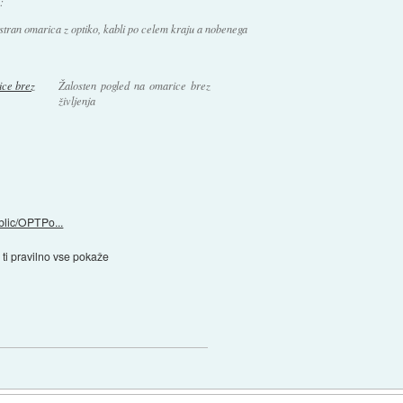
:
tran omarica z optiko, kabli po celem kraju a nobenega
Žalosten pogled na omarice brez
življenja
blic/OPTPo...
 ti pravilno vse pokaže