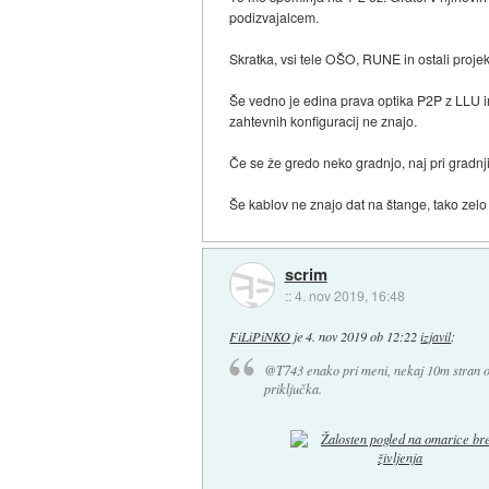
podizvajalcem.
Skratka, vsi tele OŠO, RUNE in ostali projek
Še vedno je edina prava optika P2P z LLU i
zahtevnih konfiguracij ne znajo.
Če se že gredo neko gradnjo, naj pri gradnji
Še kablov ne znajo dat na štange, tako zelo
scrim
::
4. nov 2019, 16:48
FiLiPiNKO
je
4. nov 2019 ob 12:22
izjavil
:
@T743 enako pri meni, nekaj 10m stran o
priključka.