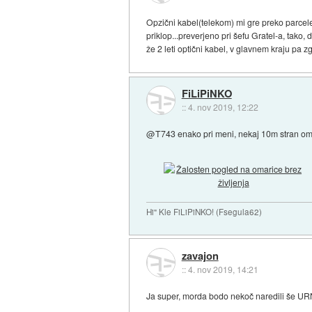
Opzični kabel(telekom) mi gre preko parcele
priklop...preverjeno pri šefu Gratel-a, tako
že 2 leti optični kabel, v glavnem kraju pa z
FiLiPiNKO
::
4. nov 2019, 12:22
@T743 enako pri meni, nekaj 10m stran omar
Hi" Kle FiLiPiNKO! (Fsegula62)
zavajon
::
4. nov 2019, 14:21
Ja super, morda bodo nekoč naredili še URN