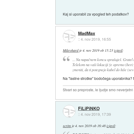
Kaj si uporabil za vpogled teh podatkov?
MadMax
::
4. nov 2019, 16:55
Mikrohard
je
4. nov 2019 ob 15:23
izjavil
:
... Na napačnem koncu sprašuješ. Gratel 
Telekom na vaši lokaciji že opremo (beri: 
zmeniti, da ti potegnejo kabel do hiše (sev
Na "lastne stroške" bodočega uporabnika? Nj
Stvari so preproste, le ljudje smo neverjetni
FiLiPiNKO
::
4. nov 2019, 17:39
scrim
je
4. nov 2019 ob 16:48
izjavil
: