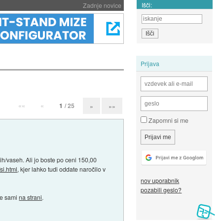
Išči:
Zadnje novice
Prijava
««
«
1
/ 25
»
»»
Zapomni si me
ih/vaseh. Ali jo boste po ceni 150,00
si.html
, kjer lahko tudi oddate naročilo v
nov uporabnik
pozabili geslo?
ate sami
na strani
.