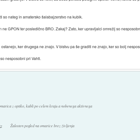
ti so nateg in amatersko šalabajzerstvo na kubik.
n ne GPON ter posledično BRO. Zakaj? Zato, ker upravljalci omrežij so nesposobni,
 ostanejo, ker drugega ne znajo. V bistvu pa še graditi ne znajo, ker so bolj nesp
 so nesposobni pri Vahti.
marica z optiko, kabli po celem kraju a nobenega aktivnega
Žalosten pogled na omarice brez življenja