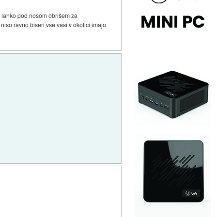
 se lahko pod nosom obrišem za
niso ravno biseri vse vasi v okolici imajo