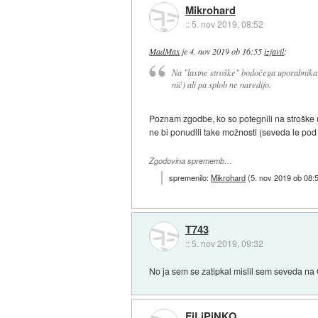
Mikrohard
::
5. nov 2019, 08:52
MadMax
je
4. nov 2019 ob 16:55
izjavil
:
Na "lastne stroške" bodočega uporabnika?
nič) ali pa sploh ne naredijo.
Poznam zgodbe, ko so potegnili na stroške u
ne bi ponudili take možnosti (seveda le pod 
Zgodovina sprememb…
spremenilo:
Mikrohard
(
5. nov 2019 ob 08:
T743
::
5. nov 2019, 09:32
No ja sem se zatipkal mislil sem seveda na 
FiLiPiNKO