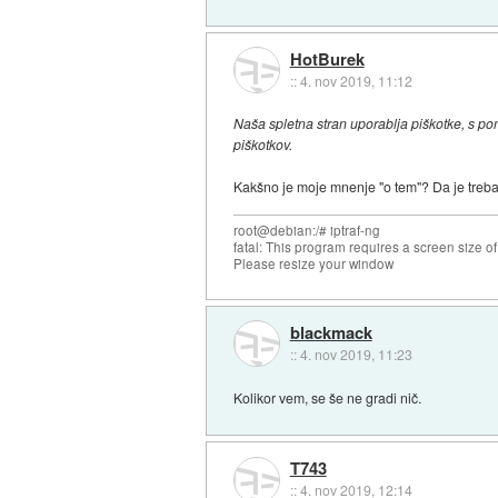
HotBurek
::
4. nov 2019, 11:12
Naša spletna stran uporablja piškotke, s po
piškotkov.
Kakšno je moje mnenje "o tem"? Da je treba 
root@debian:/# iptraf-ng
fatal: This program requires a screen size o
Please resize your window
blackmack
::
4. nov 2019, 11:23
Kolikor vem, se še ne gradi nič.
T743
::
4. nov 2019, 12:14