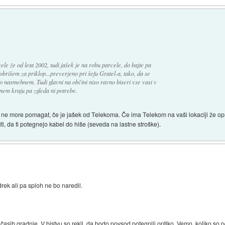
le že od leta 2002, tudi jašek je na robu parcele, do bajte pa
brišem za priklop...preverjeno pri šefu Gratel-a, tako, da se
lo nasmehnem. Tudi glavni na občini niso ravno biseri vse vasi v
avnem kraju pa zgleda ni potrebe.
 ne more pomagat, če je jašek od Telekoma. Če ima Telekom na vaši lokaciji že opr
ti, da ti potegnejo kabel do hiše (seveda na lastne stroške).
rek ali pa sploh ne bo naredil.
časih gradnje. V bistvu so rekli, da bodo povsod potegnili optiko. Vemo, koliko so po