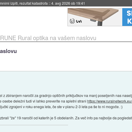
eto za večkratno uporabo
::
4. avg 2026 ob 19:41
RUNE Rural optika na vašem naslovu
naslovu
l z zbiranjem naročil za gradnjo optičnih priključkov na manj poseljenih nas naselj
sebe deležni tudi vi lahko preverite na spletni strani
https://www.ruralnetwork.eu/
iključki zgrajeni v roku enega leta, če ste v planu 2-3 leta pa še to ni mogoče. :)
rali "že" 19 naročil od katerih je 5 obdelanih. Za več info pa najbolje da pogled