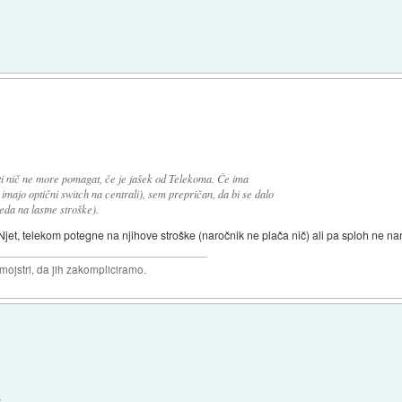
ti nič ne more pomagat, če je jašek od Telekoma. Če ima
imajo optični switch na centrali), sem prepričan, da bi se dalo
eda na lastne stroške).
et, telekom potegne na njihove stroške (naročnik ne plača nič) ali pa sploh ne nar
 mojstri, da jih zakompliciramo.