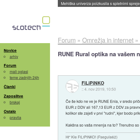
Evropska vesoljska agencija razvija svojo rak
Forum
»
Omrežja in internet
»
Novice
RUNE Rural optika na vašem 
arhiv
Forum
mali oglasi
teme zadnjih 24h
FiLiPiNKO
Članki
::
4. nov 2019, 10:50
Zaposlitve
Če še kdo ne ve je RUNE Enia, v sredo priče
brskaj
EUR z DDV ali 167,13 EUR z DDV za pravne o
Ostalo
kolikor ste zajeti v prvi "rudni", kjer bodo pr
pravila
Kakšna so vaša mnenja na to? Trenutno so zb
Hi" Kle FiLiPiNKO! (Fsegula62)