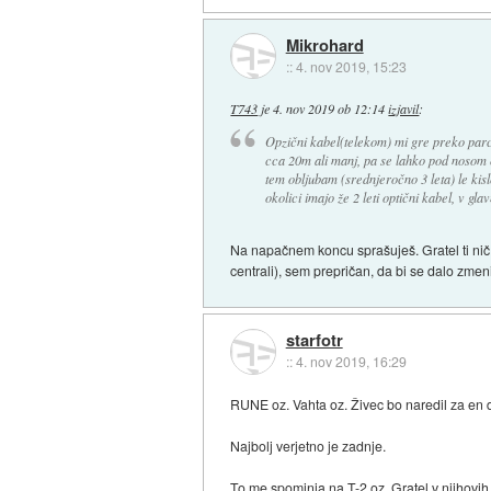
Mikrohard
::
4. nov 2019, 15:23
T743
je
4. nov 2019 ob 12:14
izjavil
:
Opzični kabel(telekom) mi gre preko parce
cca 20m ali manj, pa se lahko pod nosom o
tem obljubam (srednjeročno 3 leta) le kis
okolici imajo že 2 leti optični kabel, v gl
Na napačnem koncu sprašuješ. Gratel ti nič
centrali), sem prepričan, da bi se dalo zmeni
starfotr
::
4. nov 2019, 16:29
RUNE oz. Vahta oz. Živec bo naredil za en d
Najbolj verjetno je zadnje.
To me spominja na T-2 oz. Gratel v njihovih 