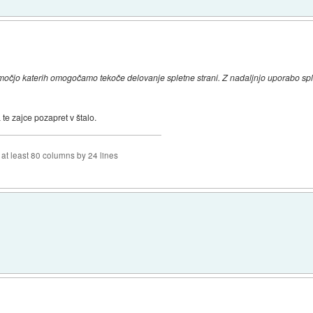
močjo katerih omogočamo tekoče delovanje spletne strani. Z nadaljnjo uporabo sple
te zajce pozapret v štalo.
f at least 80 columns by 24 lines