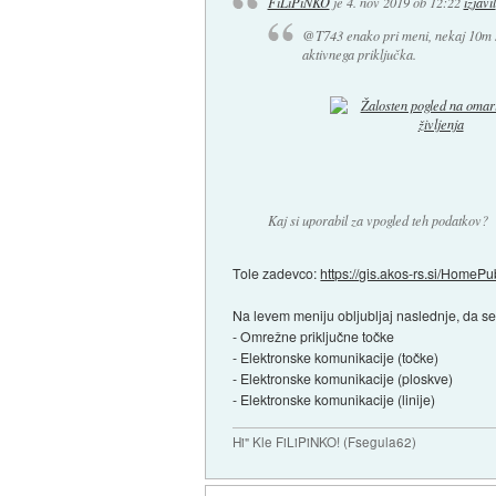
FiLiPiNKO
je
4. nov 2019 ob 12:22
izjavil
@T743 enako pri meni, nekaj 10m s
aktivnega priključka.
Kaj si uporabil za vpogled teh podatkov?
Tole zadevco:
https://gis.akos-rs.si/HomePu
Na levem meniju obljubljaj naslednje, da se
- Omrežne priključne točke
- Elektronske komunikacije (točke)
- Elektronske komunikacije (ploskve)
- Elektronske komunikacije (linije)
Hi" Kle FiLiPiNKO! (Fsegula62)