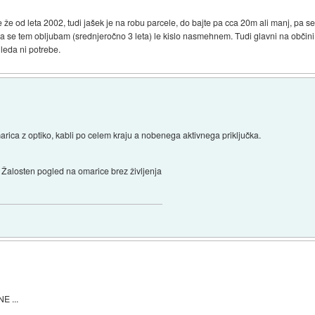
 že od leta 2002, tudi jašek je na robu parcele, do bajte pa cca 20m ali manj, pa
, da se tem obljubam (srednjeročno 3 leta) le kislo nasmehnem. Tudi glavni na občini 
gleda ni potrebe.
ica z optiko, kabli po celem kraju a nobenega aktivnega priključka.
Žalosten pogled na omarice brez življenja
E ...