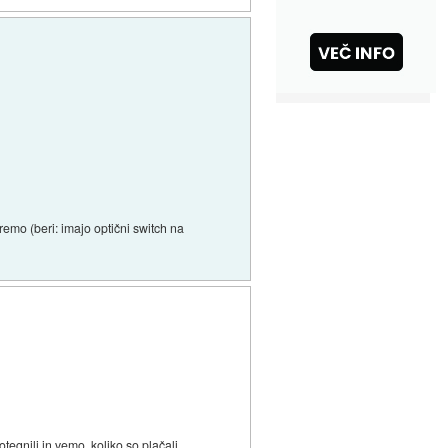
emo (beri: imajo optični switch na
tegnili in vemo, koliko so plačali