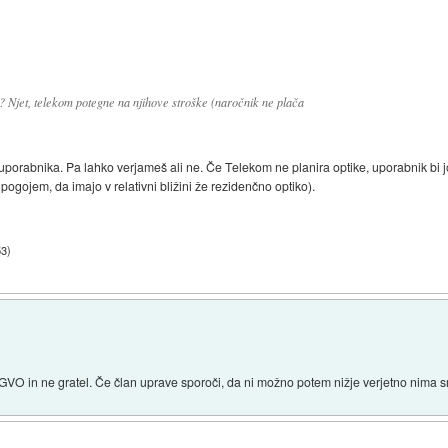
 Njet, telekom potegne na njihove stroške (naročnik ne plača
porabnika. Pa lahko verjameš ali ne. Če Telekom ne planira optike, uporabnik bi jo 
pogojem, da imajo v relativni bližini že rezidenčno optiko).
53
)
GVO in ne gratel. Če član uprave sporoči, da ni možno potem nižje verjetno nima s