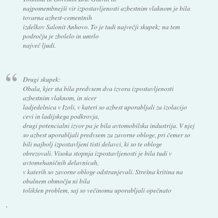
najpomembnejši vir izpostavljenosti azbestnim vlaknom je bila
tovarna azbest-cementnih
izdelkov Salonit Anhovo. To je tudi največji skupek; na tem
področju je zbolelo in umrlo
največ ljudi.
Drugi skupek:
Obala, kjer sta bila predvsem dva izvora izpostavljenosti
azbestnim vlaknom, in sicer
ladjedelnica v Izoli, v kateri so azbest uporabljali za izolacijo
cevi in ladijskega podkrovja,
drugi potencialni izvor pa je bila avtomobilska industrija. V njej
so azbest uporabljali predvsem za zavorne obloge, pri čemer so
bili najbolj izpostavljeni tisti delavci, ki so te obloge
obrezovali. Visoka stopnja izpostavljenosti je bila tudi v
avtomehaničnih delavnicah,
v katerih so zavorne obloge odstranjevali. Strešna kritina na
obalnem območju ni bila
tolikšen problem, saj so večinoma uporabljali opečnato
.