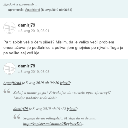
Zgodovina sprememb…
spremenilo:
Aquafriend
(
8. avg 2019 ob 06:34
)
damirj79
::
8. avg 2019, 08:01
Pa ti sploh veš o čem pišeš? Mislim, da je veliko večji problem
onesnaževanje podtalnice s polivanjem gnojnice po njivah. Tega je
pa veliko saj veš kje.
damirj79
::
8. avg 2019, 08:08
Aquafriend
je
8. avg 2019 ob 06:20
izjavil
:
Zakaj, a nimas gugla? Pricakujes, da vso delo opravijo drugi?
Uradne podatke se da dobit.
damirj79
je
8. avg 2019 ob 01:12
izjavil
:
Seznam divjih odlagališč. Mislim da ni dvoma.
http://register.ocistimo.si/RegisterDiv
...