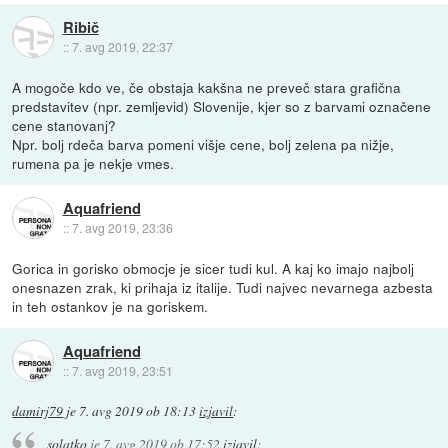
Ribič
::
7. avg 2019, 22:37
A mogoče kdo ve, če obstaja kakšna ne preveč stara grafična
predstavitev (npr. zemljevid) Slovenije, kjer so z barvami označene
cene stanovanj?
Npr. bolj rdeča barva pomeni višje cene, bolj zelena pa nižje,
rumena pa je nekje vmes.
Aquafriend
::
7. avg 2019, 23:36
Gorica in gorisko obmocje je sicer tudi kul. A kaj ko imajo najbolj
onesnazen zrak, ki prihaja iz italije. Tudi najvec nevarnega azbesta
in teh ostankov je na goriskem.
Aquafriend
::
7. avg 2019, 23:51
damirj79
je
7. avg 2019 ob 18:13
izjavil
:
solatko
je
7. avg 2019 ob 17:52
izjavil
: