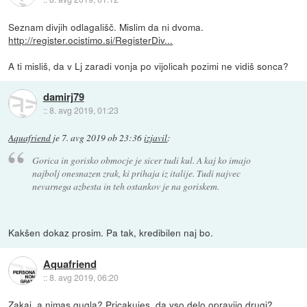
Seznam divjih odlagališč. Mislim da ni dvoma.
http://register.ocistimo.si/RegisterDiv...
A ti misliš, da v Lj zaradi vonja po vijolicah pozimi ne vidiš sonca?
damirj79
::
8. avg 2019, 01:23
Aquafriend
je
7. avg 2019 ob 23:36
izjavil
:
Gorica in gorisko obmocje je sicer tudi kul. A kaj ko imajo
najbolj onesnazen zrak, ki prihaja iz italije. Tudi najvec
nevarnega azbesta in teh ostankov je na goriskem.
Kakšen dokaz prosim. Pa tak, kredibilen naj bo.
Aquafriend
::
8. avg 2019, 06:20
Zakaj, a nimas gugla? Pricakujes, da vso delo opravijo drugi?