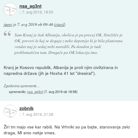
nsa_ag3nt
::
7. avg 2019, 18:55
juroz
je
7. avg 2019 ob 09:46
izjavil
:
Sam Kranj je itak Albanija, okolica je pa precej OK. Stražišče je
OK, preveri še kaj se dogaja z neko deponijo ki je bila planirana
vendar naj je sedaj nebi naredili. Pa dondon je tudi
problematičen tam. Drugače pa OK lokacija imo.
Kranj je Kosovo republik, Albanija je proti njim civilizirana in
napredna država (jih je Hoxha 41 let "dresiral").
Zgodovina sprememb…
spremenilo:
nsa_ag3nt
(
7. avg 2019 ob 18:58
)
zobnik
::
7. avg 2019, 21:28
Žiri tm majo vse kar rabiš. Na Vrhniki so pa bajte, stanovanja zelo
draga, MI smo nekje vmes.