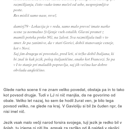
razmišljanju, čisto vsako temo mečeš od sebe, nesprejemljive
poste.
Res misliš samo nase, revež.
damirj79 - Lokacija je v redu, samo malo preveč imate narko
scene za normalno življenje vseh ostalih. Glavni promet z
mamili poteka preko NG, na žalost. Sva razmišljala tudi v to
smer. Je pa zanimivo, da v stari Gorici, dobiš stanovanje ceneje,
kot v Novi.
Saj jim drugega ni preostalo, pred leti, si težko dobil Italjana, ki
bi znal še kak jezik, poleg italjanščine, enako kot Francozi. Se pa
v I to stanje pri maladih popravlja, saj jih večina kar dobro
obvlada angleščino.
Glede narko scene ti ne znam veliko povedat, obstaja pa in to tako
kot povsod drugje. Tudi v LJ ni nič manjša, da ne govorimo od
obale. Veliko let nazaj, ko sem še hodil žurat ven, je bilo tega
povsod veliko, ne glede na kraj. V Gavioliju si bil že čuden npr, če
nisi imel nič.
Jezik vsak malo večji narod forsira svojega, tuji jezik je redko bil v
šolah, tu izjema ni niti Ita, ampak za razliko od A najdeš v okolici