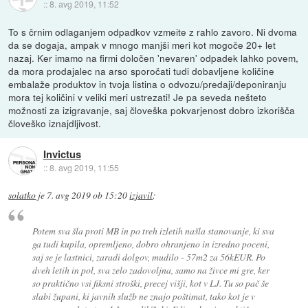
::
8. avg 2019, 11:52
To s črnim odlaganjem odpadkov vzmeite z rahlo zavoro. Ni dvoma
da se dogaja, ampak v mnogo manjši meri kot mogoče 20+ let
nazaj. Ker imamo na firmi določen 'nevaren' odpadek lahko povem,
da mora prodajalec na arso sporočati tudi dobavljene količine
embalaže produktov in tvoja listina o odvozu/predaji/deponiranju
mora tej količini v veliki meri ustrezati! Je pa seveda nešteto
možnosti za izigravanje, saj človeška pokvarjenost dobro izkorišča
človeško iznajdljivost.
Invictus
::
8. avg 2019, 11:55
solatko
je
7. avg 2019 ob 15:20
izjavil
:
Potem sva šla proti MB in po treh izletih našla stanovanje, ki sva
ga tudi kupila, opremljeno, dobro ohranjeno in izredno poceni,
saj se je lastnici, zaradi dolgov, mudilo - 57m2 za 56kEUR. Po
dveh letih in pol, sva zelo zadovoljna, samo na živce mi gre, ker
so praktično vsi fiksni stroški, precej višji, kot v LJ. Tu so pač še
slabi župani, ki javnih služb ne znajo poštimat, tako kot je v