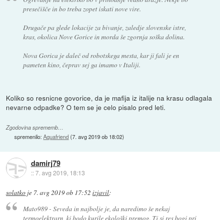
presečišče in bo treba zopet iskati nove vire.
Drugače pa glede lokacije za bivanje, zaledje slovenske istre,
kras, okolica Nove Gorice in morda še zgornja soška dolina.
Nova Gorica je daleč od robotskega mesta, kar ji fali je en
pameten kino, čeprav sej ga imamo v Italiji.
Koliko so resnicne govorice, da je mafija iz italije na krasu odlagala
nevarne odpadke? O tem se je celo pisalo pred leti.
Zgodovina sprememb…
spremenilo:
Aquafriend
(
7. avg 2019 ob 18:02
)
damirj79
::
7. avg 2019, 18:13
solatko
je
7. avg 2019 ob 17:52
izjavil
:
Mato989 - Seveda in najbolje je, da naredimo še nekaj
termoelektrarn, ki bodo kurile ekološki premog. Ti si res bogi pri