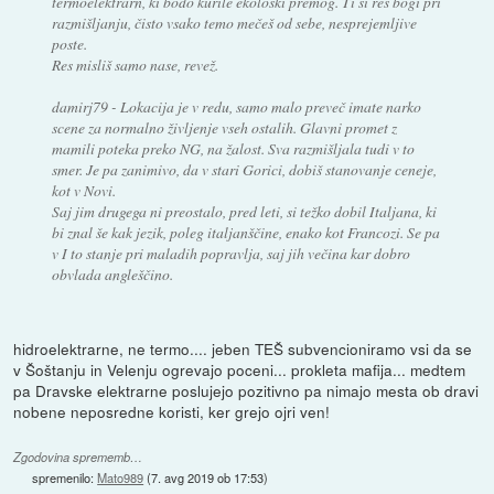
termoelektrarn, ki bodo kurile ekološki premog. Ti si res bogi pri
razmišljanju, čisto vsako temo mečeš od sebe, nesprejemljive
poste.
Res misliš samo nase, revež.
damirj79 - Lokacija je v redu, samo malo preveč imate narko
scene za normalno življenje vseh ostalih. Glavni promet z
mamili poteka preko NG, na žalost. Sva razmišljala tudi v to
smer. Je pa zanimivo, da v stari Gorici, dobiš stanovanje ceneje,
kot v Novi.
Saj jim drugega ni preostalo, pred leti, si težko dobil Italjana, ki
bi znal še kak jezik, poleg italjanščine, enako kot Francozi. Se pa
v I to stanje pri maladih popravlja, saj jih večina kar dobro
obvlada angleščino.
hidroelektrarne, ne termo.... jeben TEŠ subvencioniramo vsi da se
v Šoštanju in Velenju ogrevajo poceni... prokleta mafija... medtem
pa Dravske elektrarne poslujejo pozitivno pa nimajo mesta ob dravi
nobene neposredne koristi, ker grejo ojri ven!
Zgodovina sprememb…
spremenilo:
Mato989
(
7. avg 2019 ob 17:53
)