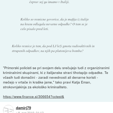
čeprav sej ga imamo v Italiji.
Koliko so resnicne govorice, da je mafija iz italije
na krasu odlagala nevarne odpadke? O tem se je
celo pisalo pred leti.
Koliko resnice je tem, da pod LJ leži gmota radioaktivnih in
strupenih odpadkov, na njih pa plutonijeva bomba?
"Primorski policisti se pri svojem delu srečujejo tudi z organiziranimi
kriminalnimi skupinami, ki z italijanske strani tihotapijo odpadke. Te
včasih tudi domačini - zaradi nevednosti ali denarne koristi -
mečejo v vrtače in kraške jame," tako pravi Katja Eman,
strokovnjakinja za ekološko kriminaliteto.
https://www.finance.si/306654?cctest&
damirj79
::
8. avg 2019, 01:12