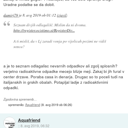
Uradne podatke se da dobit.
damirj79
je
8. avg 2019 ob 01:12
izjavil
:
Seznam divjih odlagališč. Mislim da ni dvoma.
http://register.ocistimo.si/RegisterDiv...
A ti misliš, da v Lj zaradi vonja po vijolicah pozimi ne vidiš
sonca?
a je to seznam odlagalisc nevarnih odpadkov ali zgolj splosnih?
verjetno radioaktivne odpadke mecejo blizje meji. Zakaj bi jih fural v
center drzave. Poraba casa in denarja. Drugac so to poceli tudi na
italijanskih in grskih obalah. Potapljal ladje z radioaktivnimi
odpadki.
Zgodovina sprememb…
spremenilo:
Aquafriend
(
8. avg 2019 ob 06:26
)
Aquafriend
::
8. avg 2019, 06:32