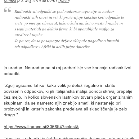
solatko
je
8. avg 2019 ob 09:01
izjavil
:
Radioaktivni odpadki so pod nadzorom agencije za nadzor
radioaktivnih snovi in vsi, ki proizvajajo kakršne koli odpadke te
vrste, jo morajo obveščat, tako o količini, kot o mestu hrambe in
s temi materiali ne delajo firme, ki bi upotabljale mafijo za
ureditev hrambe.
Je pa res, da so posamezne države sklepale pogodbe o hrambi
teh odpadkov v Afriki in delih južne Amerike.
ja uradno. Neuradno pa si raj preberi kje vse koncajo radioaktivni
odpadki.
"Zgolj ugibamo lahko, kako velik je delež ilegalno in skrito
odvrženih odpadkov, ki jih italijanska mafija ponoči skrivaj prepelje
čez mejo, in koliko slovenskih lastnikov tovarn plača organiziranim
skupinam, da se namesto njih znebijo smeti, ki nastanejo pri
proizvodnji in katerih zakonita predelava ali skladiščenje je zelo
drago."
https://www.finance.si/306654?cctest&
Trgovina z odpadki je četrta najdonosnejša dejavnost organiziranih