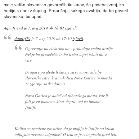
meje veliko slovensko govorečih italjanov, še posebej zdaj, ko
hodijo k nam v šoping. Prepričaj ti kakega avstrija, da bo govoril
slovensko, če upaš.
Aquafriend
je
7. avg 2019 ob 18:01
izjavil
:
damirj79
je
7. avg 2019 ob 17:10
izjavil
:
Ogrevanje na elektriko bo v prihodnje vedno dražje.
Nekje bo presečišče in bo treba zopet iskati nove
vire.
Drugače pa glede lokacije za bivanje, zaledje
slovenske istre, kras, okolica Nove Gorice in morda
še zgornja soška dolina.
Nova Gorica je daleč od robotskega mesta, kar ji
fali je en pameten kino, čeprav sej ga imamo v
Italiji.
Koliko so resnicne govorice, da je mafija iz italije na krasu
odlagala nevarne odpadke? O tem se je celo pisalo pred leti.