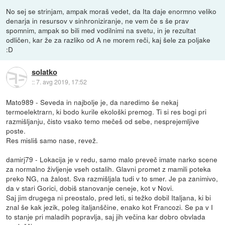
No sej se strinjam, ampak moraš vedet, da Ita daje enormno veliko
denarja in resursov v sinhroniziranje, ne vem če s še prav
spomnim, ampak so bili med vodilnimi na svetu, in je rezultat
odličen, kar že za razliko od A ne morem reči, kaj šele za poljake
:D
solatko
::
7. avg 2019, 17:52
Mato989 - Seveda in najbolje je, da naredimo še nekaj
termoelektrarn, ki bodo kurile ekološki premog. Ti si res bogi pri
razmišljanju, čisto vsako temo mečeš od sebe, nesprejemljive
poste.
Res misliš samo nase, revež.
damirj79 - Lokacija je v redu, samo malo preveč imate narko scene
za normalno življenje vseh ostalih. Glavni promet z mamili poteka
preko NG, na žalost. Sva razmišljala tudi v to smer. Je pa zanimivo,
da v stari Gorici, dobiš stanovanje ceneje, kot v Novi.
Saj jim drugega ni preostalo, pred leti, si težko dobil Italjana, ki bi
znal še kak jezik, poleg italjanščine, enako kot Francozi. Se pa v I
to stanje pri maladih popravlja, saj jih večina kar dobro obvlada