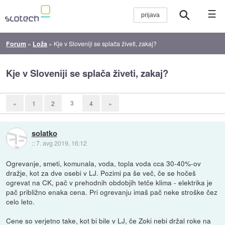
☰
Forum
»
Loža
»
Kje v Sloveniji se splača živeti, zakaj?
Kje v Sloveniji se splača živeti, zakaj?
3
«
1
2
4
»
solatko
::
7. avg 2019, 16:12
Ogrevanje, smeti, komunala, voda, topla voda cca 30-40%-ov
dražje, kot za dve osebi v LJ. Pozimi pa še več, če se hočeš
ogrevat na CK, pač v prehodnih obdobjih tetče klima - elektrika je
pač približno enaka cena. Pri ogrevanju imaš pač neke stroške čez
celo leto.
Cene so verjetno take, kot bi bile v LJ, če Zoki nebi držal roke na