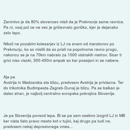
Zanimivo je da 80% slovencev misli da je Prekmurje sama ravnica.
Pa ni, vsaj pol ce ne vec je gričevnato goričko, kjer je dejansko
zelo lepo.
Nikoli ne pozabim kolesarjev iz LJ na enem od maratonov po
Prekmurju, ko so mislili da so prisli na popolnoma ravno progo,
nakoncu se je na 70km nabralo za 1000 visinskih metrov. Sicer ti
grici niso visoki, 300-450m ampak so kar posejani in se nabere.
Aja pa
Avstrija in Madzarska sta blizu, predvsem Avstrija je privlacna. Ter
do trikotnika Budimpesta-Zagreb-Dunaj je blizu. Pa se balkan je
dalec stran, je najbolj centralno evropska pokrajina Slovenije.
Je pa Slovenija povsod lepa. Bi se pa sam osebno izognil LJ in MB
ker nista tisto pravo mesto kot v tujini, kaj drugo pa tudi ne,
predvsem nekaj depresivnega vmes...