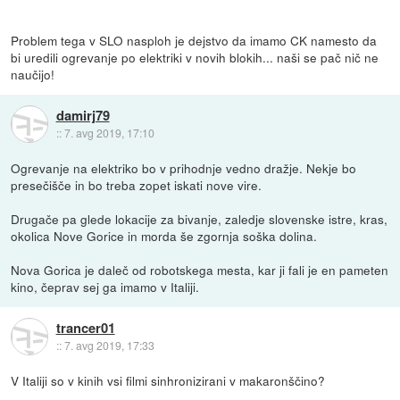
Problem tega v SLO nasploh je dejstvo da imamo CK namesto da
bi uredili ogrevanje po elektriki v novih blokih... naši se pač nič ne
naučijo!
damirj79
::
7. avg 2019, 17:10
Ogrevanje na elektriko bo v prihodnje vedno dražje. Nekje bo
presečišče in bo treba zopet iskati nove vire.
Drugače pa glede lokacije za bivanje, zaledje slovenske istre, kras,
okolica Nove Gorice in morda še zgornja soška dolina.
Nova Gorica je daleč od robotskega mesta, kar ji fali je en pameten
kino, čeprav sej ga imamo v Italiji.
trancer01
::
7. avg 2019, 17:33
V Italiji so v kinih vsi filmi sinhronizirani v makaronščino?