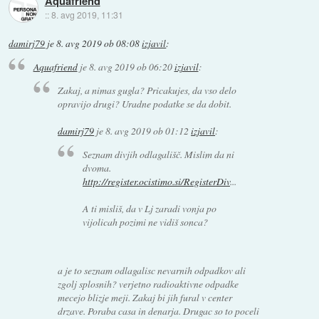
Aquafriend
::
8. avg 2019, 11:31
damirj79
je
8. avg 2019 ob 08:08
izjavil
:
Aquafriend
je
8. avg 2019 ob 06:20
izjavil
:
Zakaj, a nimas gugla? Pricakujes, da vso delo
opravijo drugi? Uradne podatke se da dobit.
damirj79
je
8. avg 2019 ob 01:12
izjavil
:
Seznam divjih odlagališč. Mislim da ni
dvoma.
http://register.ocistimo.si/RegisterDiv
...
A ti misliš, da v Lj zaradi vonja po
vijolicah pozimi ne vidiš sonca?
a je to seznam odlagalisc nevarnih odpadkov ali
zgolj splosnih? verjetno radioaktivne odpadke
mecejo blizje meji. Zakaj bi jih fural v center
drzave. Poraba casa in denarja. Drugac so to poceli