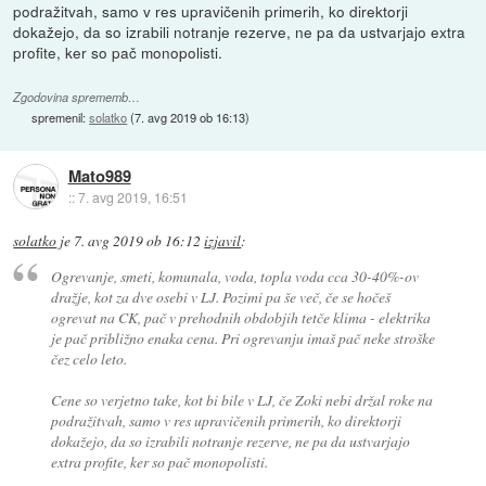
podražitvah, samo v res upravičenih primerih, ko direktorji
dokažejo, da so izrabili notranje rezerve, ne pa da ustvarjajo extra
profite, ker so pač monopolisti.
Zgodovina sprememb…
spremenil:
solatko
(
7. avg 2019 ob 16:13
)
Mato989
::
7. avg 2019, 16:51
solatko
je
7. avg 2019 ob 16:12
izjavil
:
Ogrevanje, smeti, komunala, voda, topla voda cca 30-40%-ov
dražje, kot za dve osebi v LJ. Pozimi pa še več, če se hočeš
ogrevat na CK, pač v prehodnih obdobjih tetče klima - elektrika
je pač približno enaka cena. Pri ogrevanju imaš pač neke stroške
čez celo leto.
Cene so verjetno take, kot bi bile v LJ, če Zoki nebi držal roke na
podražitvah, samo v res upravičenih primerih, ko direktorji
dokažejo, da so izrabili notranje rezerve, ne pa da ustvarjajo
extra profite, ker so pač monopolisti.