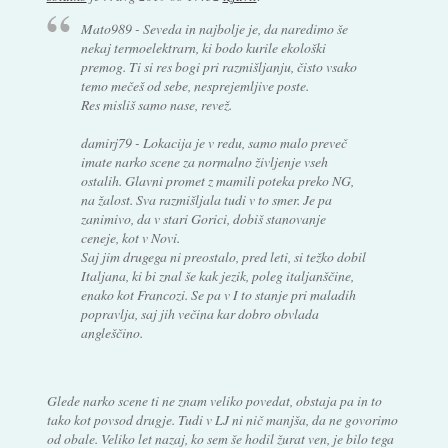
Mato989 - Seveda in najbolje je, da naredimo še
nekaj termoelektrarn, ki bodo kurile ekološki
premog. Ti si res bogi pri razmišljanju, čisto vsako
temo mečeš od sebe, nesprejemljive poste.
Res misliš samo nase, revež.
damirj79 - Lokacija je v redu, samo malo preveč
imate narko scene za normalno življenje vseh
ostalih. Glavni promet z mamili poteka preko NG,
na žalost. Sva razmišljala tudi v to smer. Je pa
zanimivo, da v stari Gorici, dobiš stanovanje
ceneje, kot v Novi.
Saj jim drugega ni preostalo, pred leti, si težko dobil
Italjana, ki bi znal še kak jezik, poleg italjanščine,
enako kot Francozi. Se pa v I to stanje pri maladih
popravlja, saj jih večina kar dobro obvlada
angleščino.
Glede narko scene ti ne znam veliko povedat, obstaja pa in to
tako kot povsod drugje. Tudi v LJ ni nič manjša, da ne govorimo
od obale. Veliko let nazaj, ko sem še hodil žurat ven, je bilo tega