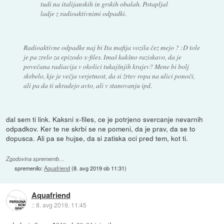
tudi na italijanskih in grskih obalah. Potapljal
ladje z radioaktivnimi odpadki.
Radioaktivne odpadke naj bi Ita mafija vozila čez mejo ? :D tole
je pa zrelo za epizodo x-files. Imaš kakšno raziskavo, da je
povečana radiacija v okolici tukajšnjih krajev? Mene bi bolj
skrbelo, kje je večja verjetnost, da si žrtev ropa na ulici ponoči,
ali pa da ti ukradejo avto, ali v stanovanju ipd.
dal sem ti link. Kaksni x-files, ce je potrjeno svercanje nevarnih
odpadkov. Ker te ne skrbi se ne pomeni, da je prav, da se to
dopusca. Ali pa se hujse, da si zatiska oci pred tem, kot ti.
Zgodovina sprememb…
spremenilo:
Aquafriend
(
8. avg 2019 ob 11:31
)
Aquafriend
::
8. avg 2019, 11:45