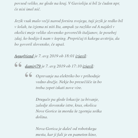
povsod veliko, ne glede na kraj. V Gavioliju si bil že čuden npr,
če nisi imel nič.
Jezik vsak malo večji narod forsira svojega, tuji jezik je redko bil
v šolah, tu izjema ni niti Ita, ampak za razliko od A najdeš v
okolici meje veliko slovensko govorečih italjanov, še posebej
zdaj, ko hodijo k nam v šoping. Prepričaj ti kakega avstrija, da
bo govoril slovensko, če upaš.
Aquafriend
je
7. avg 2019 ob 18:01
izjavil
:
damirj79
je
7. avg 2019 ob 17:10
izjavil
:
Ogrevanje na elektriko bo v prihodnje
vedno dražje. Nekje bo presečišče in bo
treba zopet iskati nove vire.
Drugače pa glede lokacije za bivanje,
zaledje slovenske istre, kras, okolica
Nove Gorice in morda še zgornja soška
dolina.
Nova Gorica je daleč od robotskega
mesta, kar ji fali je en pameten kino,