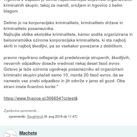
kriminalnih skupin, takoj za mamili, orožjem in trgovino z belim
blagom
Delimo jo na korporacijsko kriminaliteto, kriminaliteto države in
kriminaliteto posameznika.
Najhujše oblike ekološke kriminalitete, kamor sodita organizirana in
beloovratniška oziroma korporacijska kriminaliteta, ki sta najbolj
skriti in najbolj škodljivi, pa so vsekakor povezane z dobičkom.
pravno regulirano odlaganje ali predelovanje strupenih, škodljivih,
nevarnih odpadkov doseže vrednost nekaj deset tisoč evrov.
Gotovo je laže oziroma ugodneje posamezniku ali organizirani
kriminalni skupini plačati samo 10, morda 20 tisoč evrov, da se
namesto vas znebi odpadkov in jih odvrže v jamo ali gozd. Obe
strani imata finančno korist."
https://www.finance.si/306654?cctest&
Zgodovina sprememb…
spremenilo:
Aquafriend
(
8. avg 2019 ob 11:47
)
Machete