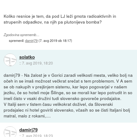
Koliko resnice je tem, da pod LJ leži gmota radioaktivnih in
strupenih odpadkov, na njih pa plutonijeva bomba?
Zgodovina sprememb…
spremenil:
damirj79
(
7. avg 2019 ob 18:17
)
solatko
::
7. avg 2019, 18:20
damirj79 - Na žalost je v Gorici zaradi velikosti mesta, veliko bolj na
očeh in se imaš možnost večkrat srečat s tem problemom. V A sem
se ob nakupih v prejšnjem sistemu, kar lepo pogovarjal v našem
jeziku, če so hoteli moje Šilinge, so se morali kar lepo potrudit in so
imeli čisto v vsaki družini tudi slovensko govoreče prodajalce.
V Italiji sem v tistem času velikokrat doživel, da Slovenski
prodajalec ni hotel goviriti slovensko, včasih so se čisti Italjani bolj
matral, malo z rokami,....
damirj79
::
7. avg 2019, 18:23