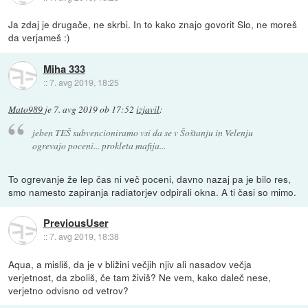
Ja zdaj je drugače, ne skrbi. In to kako znajo govorit Slo, ne moreš
da verjameš :)
Miha 333
::
7. avg 2019, 18:25
Mato989
je
7. avg 2019 ob 17:52
izjavil
:
jeben TEŠ subvencioniramo vsi da se v Šoštanju in Velenju
ogrevajo poceni... prokleta mafija...
To ogrevanje že lep čas ni več poceni, davno nazaj pa je bilo res,
smo namesto zapiranja radiatorjev odpirali okna. A ti časi so mimo.
PreviousUser
::
7. avg 2019, 18:38
Aqua, a misliš, da je v bližini večjih njiv ali nasadov večja
verjetnost, da zboliš, če tam živiš? Ne vem, kako daleč nese,
verjetno odvisno od vetrov?