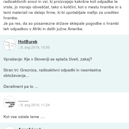
radioaktivnih snovi in vsi, ki proizvajajo kakršne koli odpadke te
vrste, jo morajo obveščat, tako o količini, kot o mestu hrambe in s
temi materiali ne delajo firme, ki bi upotabljale mafijo za ureditev
hrambe.
Je pa res, da so posamezne države sklepale pogodbe o hrambi
teh odpadkov v Afriki in delih južne Amerike.
HotBurek
::
8. avg 2019, 10:55
Vprašanje: Kje v Sloveniji se splača živeti, zakaj?
Stran tri: Greznica, radioaktivni odpadki in nesmiselna
obtoževanja...
Derailment pa to ...
::
8. avg 2019, 11:24
Kot vse ostale teme ....