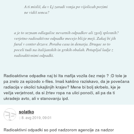
A ti misliš, da v Lj zaradi vonja po vijolicah pozimi
ne vidiš sonca?
a je to seznam odlagalisc nevarnih odpadkov ali zgolj splosnih?
verjetno radioaktivne odpadke mecejo blizje meji. Zakaj bi jih
fural v center drzave. Poraba casa in denarja. Drugac so to
poceli tudi na italijanskih in grskih obalah. Potapljal ladje z
radioaktivnimi odpadki.
Radioaktivne odpadke naj bi Ita mafija vozila čez mejo ? :D tole je
pa zrelo za epizodo x-files. Imaš kakšno raziskavo, da je povečana
radiacija v okolici tukajšnjih krajev? Mene bi bolj skrbelo, kje je
večja verjetnost, da si žrtev ropa na ulici ponoči, ali pa da ti
ukradejo avto, ali v stanovanju ipd.
solatko
::
8. avg 2019, 09:01
Radioaktivni odpadki so pod nadzorom agencije za nadzor