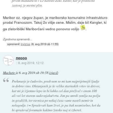
prvem mandatu to v LJ naredil Zoki. Edino, kar je praktično
zastonj, je mestni plin.
Maribor oz. njegov župan, je mariborsko komunalno infrastrukturo
prodal Francozom. Takoj 2x višje cene. Mislim, daje bil Kangler, ki
ga zlatoribiški Mariborčani vedno ponovno volijo
.
Zgodovina sprememb…
spremenil:
Invictus
(
8. avg 2019 ob 11:55
)
neooo
::
8. avg 2019, 12:12
Machete
je
6. avg 2019 ob 19:58
izjavil
:
Prekmurje je čudovito, predvsem so mi tam najprijetnejši ljudje
in dobro vino. Ohranjenih je še veliko starinskih vrtov in dreves,
kar mi je izjemno lepo in bi lahko cel dan preživel v enem 100
ali več let starem sadovnjaku/vrtu. Jim pa smrdi zemlja na polju
in gozdičih, ter ravnica po nekaj časa vame naseli nemir in
nelagodje. (= Spraševati kam živet, je pa itak nesmiselno, kot da
bi spraševal forumaše kakšno žensko naj si izbereš.