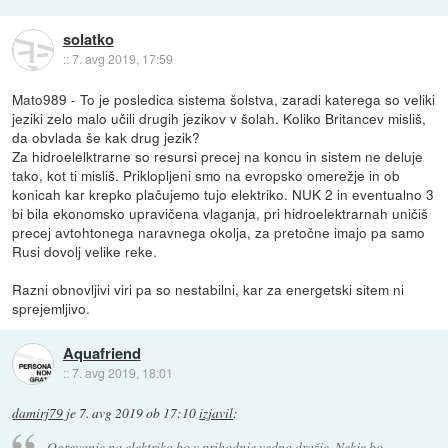
solatko
::
7. avg 2019, 17:59
Mato989 - To je posledica sistema šolstva, zaradi katerega so veliki
jeziki zelo malo učili drugih jezikov v šolah. Koliko Britancev misliš,
da obvlada še kak drug jezik?
Za hidroelelktrarne so resursi precej na koncu in sistem ne deluje
tako, kot ti misliš. Priklopljeni smo na evropsko omerežje in ob
konicah kar krepko plačujemo tujo elektriko. NUK 2 in eventualno 3
bi bila ekonomsko upravičena vlaganja, pri hidroelektrarnah uničiš
precej avtohtonega naravnega okolja, za pretočne imajo pa samo
Rusi dovolj velike reke.
Razni obnovljivi viri pa so nestabilni, kar za energetski sitem ni
sprejemljivo.
Aquafriend
::
7. avg 2019, 18:01
damirj79
je
7. avg 2019 ob 17:10
izjavil
:
Ogrevanje na elektriko bo v prihodnje vedno dražje. Nekje bo