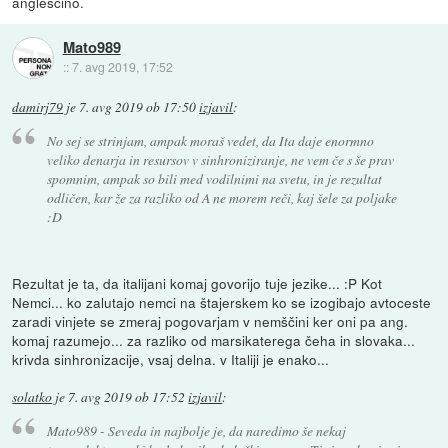
angleščino.
Mato989
::
7. avg 2019, 17:52
damirj79
je
7. avg 2019 ob 17:50
izjavil
:
No sej se strinjam, ampak moraš vedet, da Ita daje enormno
veliko denarja in resursov v sinhroniziranje, ne vem če s še prav
spomnim, ampak so bili med vodilnimi na svetu, in je rezultat
odličen, kar že za razliko od A ne morem reči, kaj šele za poljake
:D
Rezultat je ta, da italijani komaj govorijo tuje jezike... :P Kot
Nemci... ko zalutajo nemci na štajerskem ko se izogibajo avtoceste
zaradi vinjete se zmeraj pogovarjam v nemščini ker oni pa ang.
komaj razumejo... za razliko od marsikaterega čeha in slovaka...
krivda sinhronizacije, vsaj delna. v Italiji je enako...
solatko
je
7. avg 2019 ob 17:52
izjavil
:
Mato989 - Seveda in najbolje je, da naredimo še nekaj