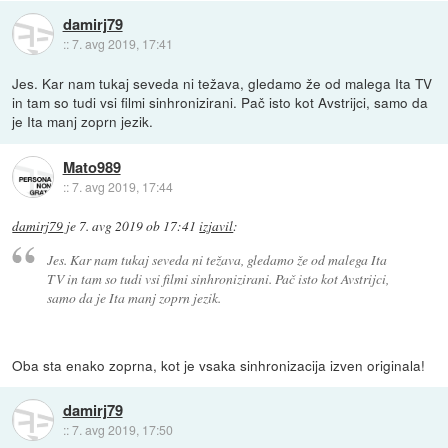
damirj79
::
7. avg 2019, 17:41
Jes. Kar nam tukaj seveda ni težava, gledamo že od malega Ita TV
in tam so tudi vsi filmi sinhronizirani. Pač isto kot Avstrijci, samo da
je Ita manj zoprn jezik.
Mato989
::
7. avg 2019, 17:44
damirj79
je
7. avg 2019 ob 17:41
izjavil
:
Jes. Kar nam tukaj seveda ni težava, gledamo že od malega Ita
TV in tam so tudi vsi filmi sinhronizirani. Pač isto kot Avstrijci,
samo da je Ita manj zoprn jezik.
Oba sta enako zoprna, kot je vsaka sinhronizacija izven originala!
damirj79
::
7. avg 2019, 17:50