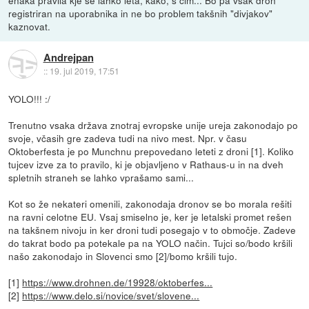
registriran na uporabnika in ne bo problem takšnih "divjakov"
kaznovat.
Andrejpan
::
19. jul 2019, 17:51
YOLO!!! :/
Trenutno vsaka država znotraj evropske unije ureja zakonodajo po
svoje, včasih gre zadeva tudi na nivo mest. Npr. v času
Oktoberfesta je po Munchnu prepovedano leteti z droni [1]. Koliko
tujcev izve za to pravilo, ki je objavljeno v Rathaus-u in na dveh
spletnih straneh se lahko vprašamo sami...
Kot so že nekateri omenili, zakonodaja dronov se bo morala rešiti
na ravni celotne EU. Vsaj smiselno je, ker je letalski promet rešen
na takšnem nivoju in ker droni tudi posegajo v to območje. Zadeve
do takrat bodo pa potekale pa na YOLO način. Tujci so/bodo kršili
našo zakonodajo in Slovenci smo [2]/bomo kršili tujo.
[1]
https://www.drohnen.de/19928/oktoberfes...
[2]
https://www.delo.si/novice/svet/slovene...