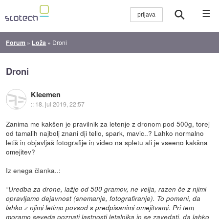
☰
Forum
»
Loža
»
Droni
Droni
Kleemen
::
18. jul 2019, 22:57
Zanima me kakšen je pravilnik za letenje z dronom pod 500g, torej
od tamalih najbolj znani dji tello, spark, mavic..? Lahko normalno
letiš in objavljaš fotografije in video na spletu ali je vseeno kakšna
omejitev?
Iz enega članka..:
“Uredba za drone, lažje od 500 gramov, ne velja, razen če z njimi
opravljamo dejavnost (snemanje, fotografiranje). To pomeni, da
lahko z njimi letimo povsod s predpisanimi omejitvami. Pri tem
moramo seveda poznati lastnosti letalnika in se zavedati, da lahko