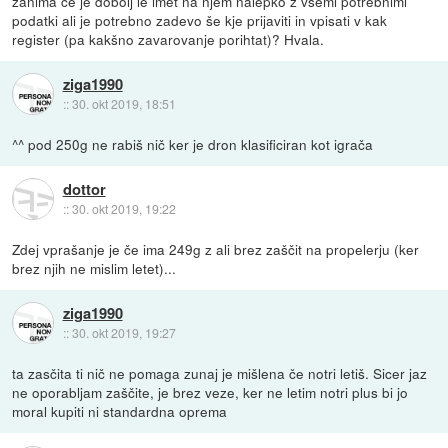
zanima če je dobolj le imet na njem nalepko z vsemi potrebnimi
podatki ali je potrebno zadevo še kje prijaviti in vpisati v kak
register (pa kakšno zavarovanje porihtat)? Hvala.
ziga1990
::
30. okt 2019, 18:51
^^ pod 250g ne rabiš nič ker je dron klasificiran kot igrača
dottor
::
30. okt 2019, 19:22
Zdej vprašanje je če ima 249g z ali brez zaščit na propelerju (ker
brez njih ne mislim letet)...
ziga1990
::
30. okt 2019, 19:27
ta zasčita ti nič ne pomaga zunaj je mišlena če notri letiš. Sicer jaz
ne oporabljam zaščite, je brez veze, ker ne letim notri plus bi jo
moral kupiti ni standardna oprema