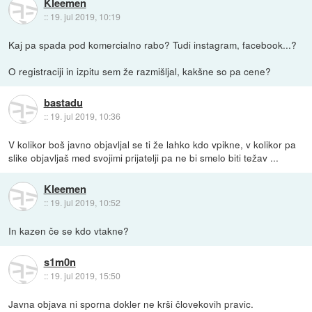
Kleemen
::
19. jul 2019, 10:19
Kaj pa spada pod komercialno rabo? Tudi instagram, facebook...?
O registraciji in izpitu sem že razmišljal, kakšne so pa cene?
bastadu
::
19. jul 2019, 10:36
V kolikor boš javno objavljal se ti že lahko kdo vpikne, v kolikor pa
slike objavljaš med svojimi prijatelji pa ne bi smelo biti težav ...
Kleemen
::
19. jul 2019, 10:52
In kazen če se kdo vtakne?
s1m0n
::
19. jul 2019, 15:50
Javna objava ni sporna dokler ne krši človekovih pravic.