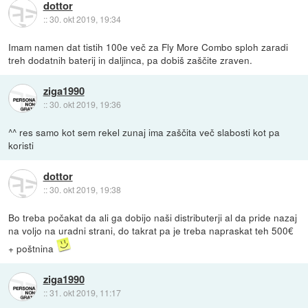
dottor
::
30. okt 2019, 19:34
Imam namen dat tistih 100e več za Fly More Combo sploh zaradi
treh dodatnih baterij in daljinca, pa dobiš zaščite zraven.
ziga1990
::
30. okt 2019, 19:36
^^ res samo kot sem rekel zunaj ima zaščita več slabosti kot pa
koristi
dottor
::
30. okt 2019, 19:38
Bo treba počakat da ali ga dobijo naši distributerji al da pride nazaj
na voljo na uradni strani, do takrat pa je treba napraskat teh 500€
+ poštnina
ziga1990
::
31. okt 2019, 11:17