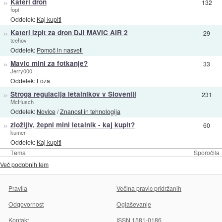
»
Kateri dron
132
fopi
Oddelek:
Kaj kupiti
»
Kateri izpit za dron DJI MAVIC AIR 2
29
tcehov
Oddelek:
Pomoč in nasveti
»
Mavic mini za fotkanje?
33
Jerry000
Oddelek:
Loža
»
Stroga regulacija letalnikov v Sloveniji
231
McHusch
Oddelek:
Novice
/
Znanost in tehnologija
»
zložljiv, žepni mini letalnik - kaj kupit?
60
kumer
Oddelek:
Kaj kupiti
Tema
Sporočila
Več podobnih tem
Pravila
Večina pravic pridržanih
Odgovornost
Oglaševanje
Kontakt
ISSN 1581-0186