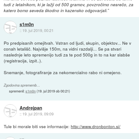
tudi z letalnikom, ki je lažji od 500 gramov, povzročimo nesrečo, za
katero bomo seveda škodno in kazensko odgovarjali.”
s1m0n
::
19. jul 2019, 00:21
Po predpisanih omejitvah. Vstran od ljudi, skupin, objektov... Ne v
conah letališč. Najvišje 150m, na vidni razdalji... Se pa stvari
naslednje leto spremenijo tudi za te pod 500g in to na kar slabše
(registracija, izpit..).
Snemanje, fotografiranje za nekomercialno rabo ni omejeno.
Zgodovina sprememb…
spremenil:
s1m0n
(
19. jul 2019 ob 00:21
)
Andrejpan
::
19. jul 2019, 09:09
Tule bi morale biti vse informacije:
http://www.dronbonton.si/