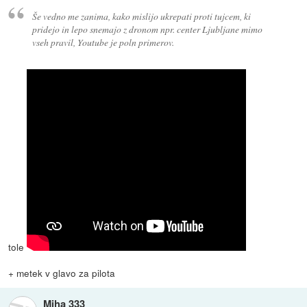
Še vedno me zanima, kako mislijo ukrepati proti tujcem, ki
pridejo in lepo snemajo z dronom npr. center Ljubljane mimo
vseh pravil, Youtube je poln primerov.
tole
+ metek v glavo za pilota
Miha 333