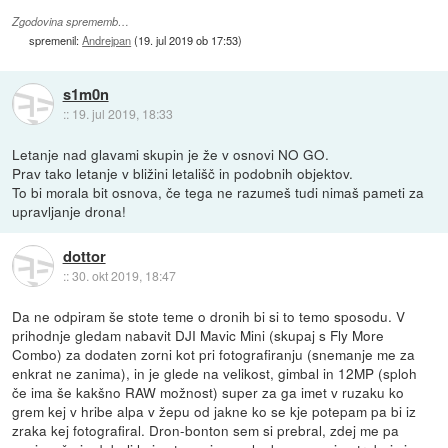
Zgodovina sprememb…
spremenil:
Andrejpan
(
19. jul 2019 ob 17:53
)
s1m0n
::
19. jul 2019, 18:33
Letanje nad glavami skupin je že v osnovi NO GO.
Prav tako letanje v bližini letališč in podobnih objektov.
To bi morala bit osnova, če tega ne razumeš tudi nimaš pameti za
upravljanje drona!
dottor
::
30. okt 2019, 18:47
Da ne odpiram še stote teme o dronih bi si to temo sposodu. V
prihodnje gledam nabavit DJI Mavic Mini (skupaj s Fly More
Combo) za dodaten zorni kot pri fotografiranju (snemanje me za
enkrat ne zanima), in je glede na velikost, gimbal in 12MP (sploh
če ima še kakšno RAW možnost) super za ga imet v ruzaku ko
grem kej v hribe alpa v žepu od jakne ko se kje potepam pa bi iz
zraka kej fotografiral. Dron-bonton sem si prebral, zdej me pa