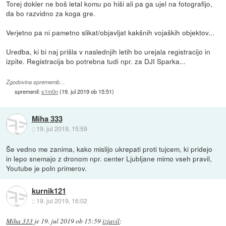
Torej dokler ne boš letal komu po hiši ali pa ga ujel na fotografijo,
da bo razvidno za koga gre.
Verjetno pa ni pametno slikat/objavljat kakšnih vojaških objektov...
Uredba, ki bi naj prišla v naslednjih letih bo urejala registracijo in
izpite. Registracija bo potrebna tudi npr. za DJI Sparka...
Zgodovina sprememb…
spremenil:
s1m0n
(
19. jul 2019 ob 15:51
)
Miha 333
::
19. jul 2019, 15:59
Še vedno me zanima, kako mislijo ukrepati proti tujcem, ki pridejo
in lepo snemajo z dronom npr. center Ljubljane mimo vseh pravil,
Youtube je poln primerov.
kurnik121
::
19. jul 2019, 16:02
Miha 333
je
19. jul 2019 ob 15:59
izjavil
: