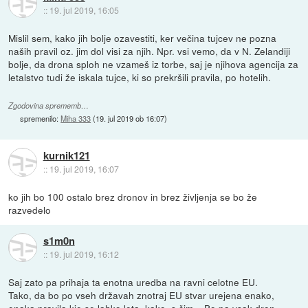
::
19. jul 2019, 16:05
Mislil sem, kako jih bolje ozavestiti, ker večina tujcev ne pozna
naših pravil oz. jim dol visi za njih. Npr. vsi vemo, da v N. Zelandiji
bolje, da drona sploh ne vzameš iz torbe, saj je njihova agencija za
letalstvo tudi že iskala tujce, ki so prekršili pravila, po hotelih.
Zgodovina sprememb…
spremenilo:
Miha 333
(
19. jul 2019 ob 16:07
)
kurnik121
::
19. jul 2019, 16:07
ko jih bo 100 ostalo brez dronov in brez življenja se bo že
razvedelo
s1m0n
::
19. jul 2019, 16:12
Saj zato pa prihaja ta enotna uredba na ravni celotne EU.
Tako, da bo po vseh državah znotraj EU stvar urejena enako,
enaka pravila kje se lahko leta, kako, s čim... Bo pa vsak dron