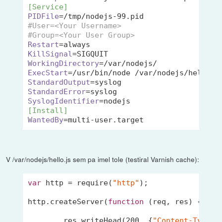
[Service]
PIDFile
=/tmp/nodejs-
99
#User=<Your Username>
#Group=<Your User Group>
Restart
KillSignal
WorkingDirectory
ExecStart
StandardOutput
StandardError
SyslogIdentifier
[Install]
WantedBy
=multi-user.target
V /var/nodejs/hello.js sem pa imel tole (testiral Varnish cache):
var
 http = 
require
(
"http"
);

http.createServer(
function
 (
req, res
) 
{

	res.writeHead(
200
, {
"Content-Type"
: