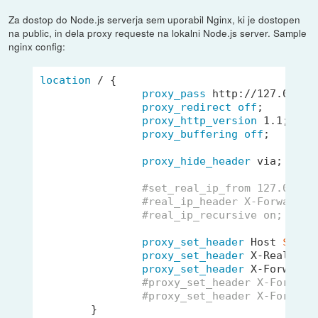
Za dostop do Node.js serverja sem uporabil Nginx, ki je dostopen
na public, in dela proxy requeste na lokalni Node.js server. Sample
nginx config:
location
 / {

proxy_pass
 http://127.0.0.1:
proxy_redirect
off
;

proxy_http_version
1
.
1
;

proxy_buffering
off
;

proxy_hide_header
 via;

#set_real_ip_from 127.0.0.1
#real_ip_header X-Forwarded
#real_ip_recursive on;
proxy_set_header
 Host 
$host
;
proxy_set_header
 X-Real-IP 
proxy_set_header
 X-Forwarde
#proxy_set_header X-Forward
#proxy_set_header X-Forward
        }