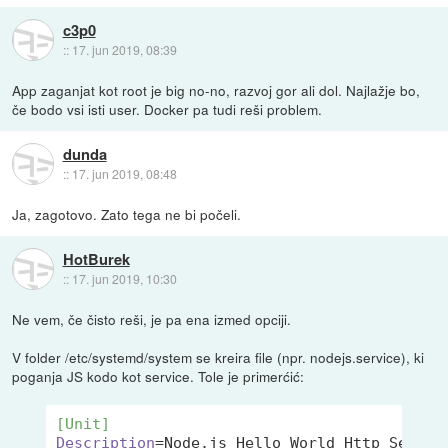
c3p0
::
17. jun 2019, 08:39
App zaganjat kot root je big no-no, razvoj gor ali dol. Najlažje bo,
če bodo vsi isti user. Docker pa tudi reši problem.
dunda
::
17. jun 2019, 08:48
Ja, zagotovo. Zato tega ne bi počeli.
HotBurek
::
17. jun 2019, 10:30
Ne vem, če čisto reši, je pa ena izmed opciji.
V folder /etc/systemd/system se kreira file (npr. nodejs.service), ki
poganja JS kodo kot service. Tole je primerćić:
[Unit]
Description