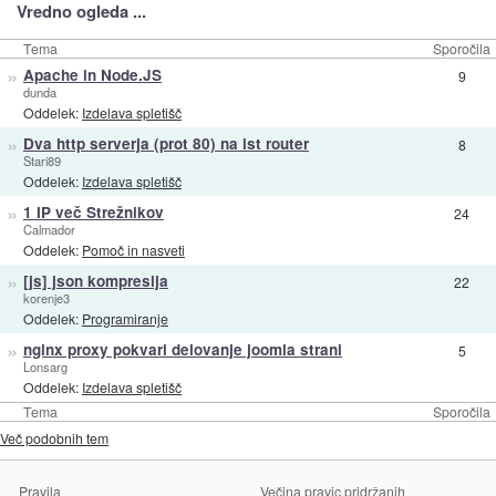
Vredno ogleda ...
Tema
Sporočila
»
Apache in Node.JS
9
dunda
Oddelek:
Izdelava spletišč
»
Dva http serverja (prot 80) na ist router
8
Stari89
Oddelek:
Izdelava spletišč
»
1 IP več Strežnikov
24
Calmador
Oddelek:
Pomoč in nasveti
»
[js] json kompresija
22
korenje3
Oddelek:
Programiranje
»
nginx proxy pokvari delovanje joomla strani
5
Lonsarg
Oddelek:
Izdelava spletišč
Tema
Sporočila
Več podobnih tem
Pravila
Večina pravic pridržanih