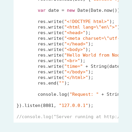
var
 date = 
new
Date
(
Date
.now());

	res.write(
"<!DOCTYPE html>"
);

	res.write(
"<html lang=\"en\">"
);

	res.write(
"<head>"
);

	res.write(
"<meta charset=\"utf-8\">
	res.write(
"</head>"
);

	res.write(
"<body>"
);

	res.write(
"Hello World from NodeJS.
	res.write(
"<br>"
);

	res.write(
"time="
 + 
String
(date));

	res.write(
"</body>"
);

	res.write(
"</html>"
);

	res.end(
""
);

console
.log(
"Request: "
 + 
String
(da
}).listen(
8081
, 
"127.0.0.1"
);

//console.log("Server running at http://127