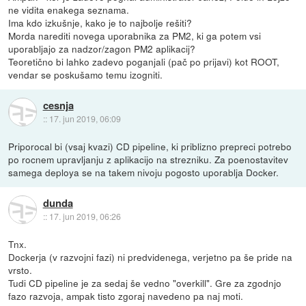
ne vidita enakega seznama.
Ima kdo izkušnje, kako je to najbolje rešiti?
Morda narediti novega uporabnika za PM2, ki ga potem vsi
uporabljajo za nadzor/zagon PM2 aplikacij?
Teoretično bi lahko zadevo poganjali (pač po prijavi) kot ROOT,
vendar se poskušamo temu izogniti.
cesnja
::
17. jun 2019, 06:09
Priporocal bi (vsaj kvazi) CD pipeline, ki priblizno prepreci potrebo
po rocnem upravljanju z aplikacijo na strezniku. Za poenostavitev
samega deploya se na takem nivoju pogosto uporablja Docker.
dunda
::
17. jun 2019, 06:26
Tnx.
Dockerja (v razvojni fazi) ni predvidenega, verjetno pa še pride na
vrsto.
Tudi CD pipeline je za sedaj še vedno "overkill". Gre za zgodnjo
fazo razvoja, ampak tisto zgoraj navedeno pa naj moti.