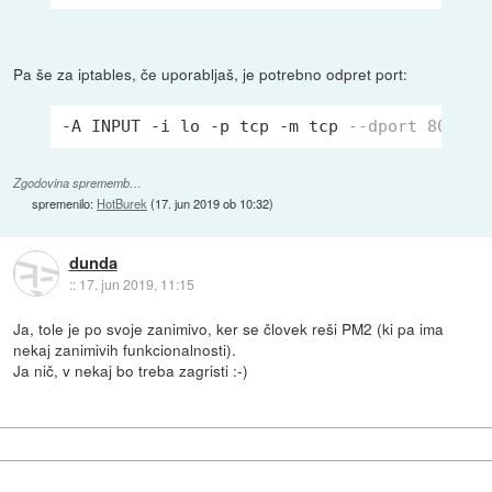
Pa še za iptables, če uporabljaš, je potrebno odpret port:
-A INPUT -i lo -p tcp -m tcp 
--dport 8081 -
Zgodovina sprememb…
spremenilo:
HotBurek
(
17. jun 2019 ob 10:32
)
dunda
::
17. jun 2019, 11:15
Ja, tole je po svoje zanimivo, ker se človek reši PM2 (ki pa ima
nekaj zanimivih funkcionalnosti).
Ja nič, v nekaj bo treba zagristi :-)