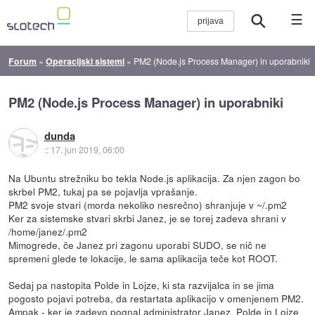
☰
Forum
»
Operacijski sistemi
»
PM2 (Node.js Process Manager) in uporabniki
PM2 (Node.js Process Manager) in uporabniki
dunda
::
17. jun 2019, 06:00
Na Ubuntu strežniku bo tekla Node.js aplikacija. Za njen zagon bo
skrbel PM2, tukaj pa se pojavlja vprašanje.
PM2 svoje stvari (morda nekoliko nesrečno) shranjuje v ~/.pm2
Ker za sistemske stvari skrbi Janez, je se torej zadeva shrani v
/home/janez/.pm2
Mimogrede, če Janez pri zagonu uporabi SUDO, se nič ne
spremeni glede te lokacije, le sama aplikacija teče kot ROOT.
Sedaj pa nastopita Polde in Lojze, ki sta razvijalca in se jima
pogosto pojavi potreba, da restartata aplikacijo v omenjenem PM2.
Ampak - ker je zadevo pognal administrator Janez, Polde in Lojze