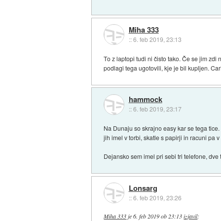
Miha 333
::
6. feb 2019, 23:13
To z laptopi tudi ni čisto tako. Če se jim zdi
podlagi tega ugotovili, kje je bil kupljen. Car
hammock
::
6. feb 2019, 23:17
Na Dunaju so skrajno easy kar se tega tice.
jih imel v torbi, skatle s papirji in racuni pa v
Dejansko sem imel pri sebi tri telefone, dve t
Lonsarg
::
6. feb 2019, 23:26
Miha 333
je
6. feb 2019 ob 23:13
izjavil
: