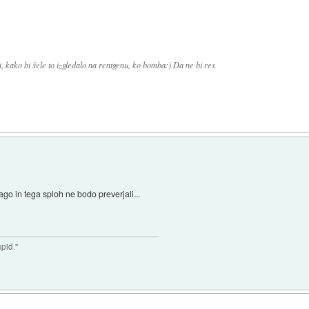
 kako bi šele to izgledalo na rentgenu, ko bomba:) Da ne bi res
o in tega sploh ne bodo preverjali...
upid."