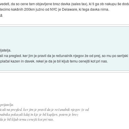
edeti, da so cene tam objavljene brez davka (sales tax), ki ti ga ob nakupu še dod
. Recimo kakšnih 200km južno od NYC je Delaware, ki tega davka nima.
ia
jatelja.
i na pregled. ker jim je pravil da je rečunalnik njegov že od prej, so mu po serijski
plačal kazen in davek. rekel je da je bil kljub temu cenejši kot pri nas.
prijatelja.
cali na pregled. ker jim je pravil da je rečunalnik njegov že od
nalnika pokazali kdaj in kje je bil kupljen. potem je brez
 je bil kljub temu cenejši kot pri nas.