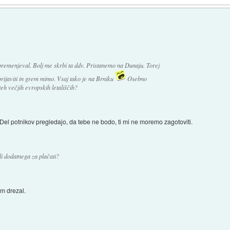
bremenjeval. Bolj me skrbi ta ddv. Pristanemo na Dunaju. Torej
rijaviti in grem mimo. Vsaj tako je na Brniku
Osebno
teh večjih evropskih letališčih?
 Del potnikov pregledajo, da tebe ne bodo, ti mi ne moremo zagotoviti.
li dodatnega za plačati?
em drezal.