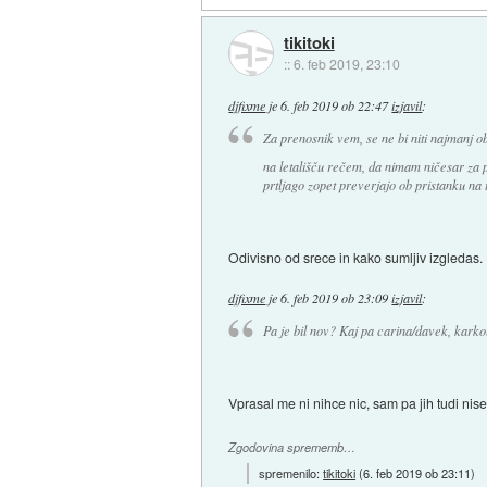
tikitoki
::
6. feb 2019, 23:10
djfixme
je
6. feb 2019 ob 22:47
izjavil
:
Za prenosnik vem, se ne bi niti najmanj o
na letališču rečem, da nimam ničesar za p
prtljago zopet preverjajo ob pristanku na 
Odivisno od srece in kako sumljiv izgledas.
djfixme
je
6. feb 2019 ob 23:09
izjavil
:
Pa je bil nov? Kaj pa carina/davek, karko
Vprasal me ni nihce nic, sam pa jih tudi nis
Zgodovina sprememb…
spremenilo:
tikitoki
(
6. feb 2019 ob 23:11
)