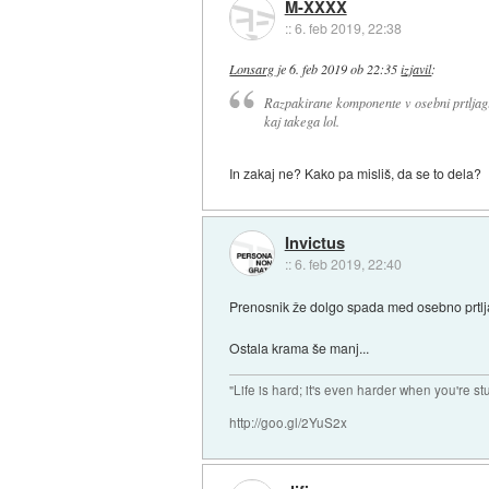
M-XXXX
::
6. feb 2019, 22:38
Lonsarg
je
6. feb 2019 ob 22:35
izjavil
:
Razpakirane komponente v osebni prtljagi,
kaj takega lol.
In zakaj ne? Kako pa misliš, da se to dela?
Invictus
::
6. feb 2019, 22:40
Prenosnik že dolgo spada med osebno prtljag
Ostala krama še manj...
"Life is hard; it's even harder when you're st
http://goo.gl/2YuS2x