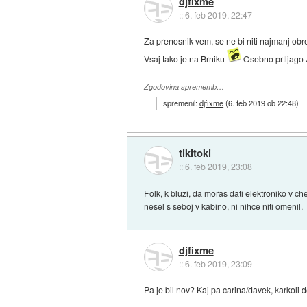
djfixme
::
6. feb 2019, 22:47
Za prenosnik vem, se ne bi niti najmanj obr
Vsaj tako je na Brniku
Osebno prtljago z
Zgodovina sprememb…
spremenil:
djfixme
(
6. feb 2019 ob 22:48
)
tikitoki
::
6. feb 2019, 23:08
Folk, k bluzi, da moras dati elektroniko v c
nesel s seboj v kabino, ni nihce niti omenil.
djfixme
::
6. feb 2019, 23:09
Pa je bil nov? Kaj pa carina/davek, karkoli