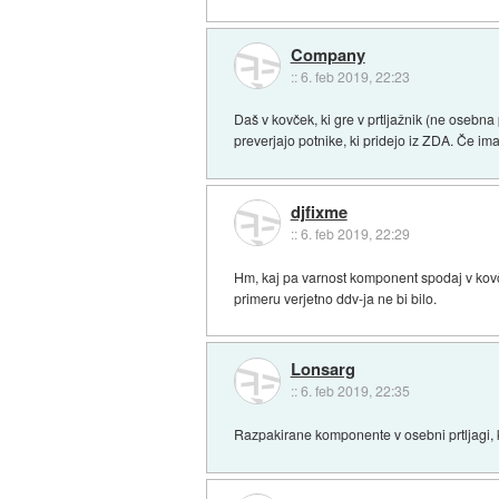
Company
::
6. feb 2019, 22:23
Daš v kovček, ki gre v prtljažnik (ne osebna 
preverjajo potnike, ki pridejo iz ZDA. Če i
djfixme
::
6. feb 2019, 22:29
Hm, kaj pa varnost komponent spodaj v kovčk
primeru verjetno ddv-ja ne bi bilo.
Lonsarg
::
6. feb 2019, 22:35
Razpakirane komponente v osebni prtljagi, k