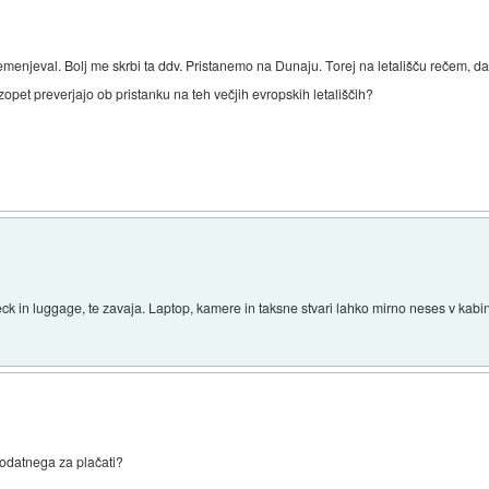
emenjeval. Bolj me skrbi ta ddv. Pristanemo na Dunaju. Torej na letališču rečem, da
opet preverjajo ob pristanku na teh večjih evropskih letališčih?
heck in luggage, te zavaja. Laptop, kamere in taksne stvari lahko mirno neses v kab
 dodatnega za plačati?