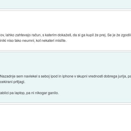
 nov, lahko zahtevajo račun, s katerim dokažeš, da si ga kupil že prej. Se je že zgodilo
iniki niso tako neumni, kot nekateri mislite.
 Nazadnje sem navlekel s seboj ipod in iphone v skupni vrednosti dobrega jurija, pa
 cekirani prtljagi.
ablici pa laptop, pa ni nikogar ganilo.