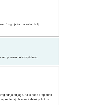
rov. Drugo je če gre za kaj bolj
 v tem primeru ne komplicirajo.
 pregledajo prtljago. Ali te bodo pregledali
o da pregledajo le manjši delež potnikov.