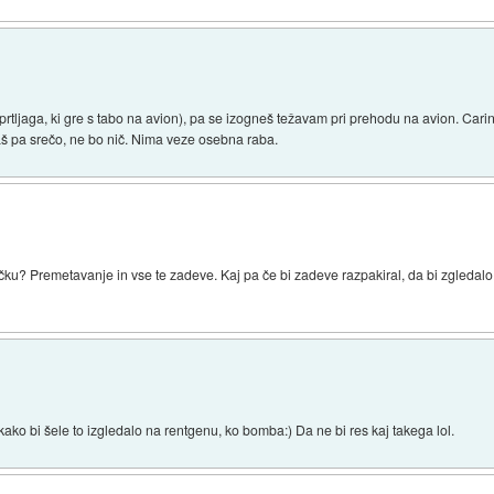
prtljaga, ki gre s tabo na avion), pa se izogneš težavam pri prehodu na avion. Carin
maš pa srečo, ne bo nič. Nima veze osebna raba.
u? Premetavanje in vse te zadeve. Kaj pa če bi zadeve razpakiral, da bi zgledalo,
ako bi šele to izgledalo na rentgenu, ko bomba:) Da ne bi res kaj takega lol.