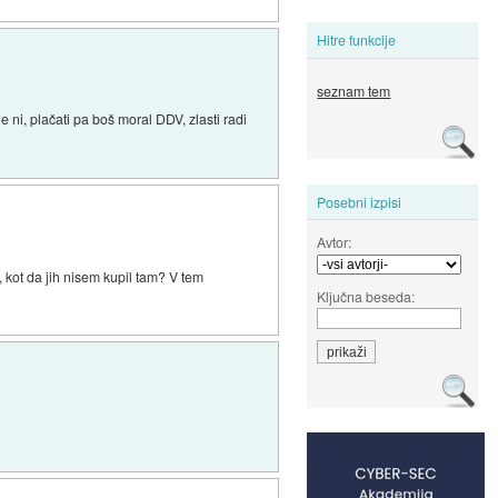
Hitre funkcije
seznam tem
e ni, plačati pa boš moral DDV, zlasti radi
Posebni izpisi
Avtor:
 kot da jih nisem kupil tam? V tem
Ključna beseda: