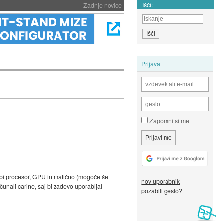
Išči:
Zadnje novice
Prijava
Zapomni si me
bi procesor, GPU in matično (mogoče še
nov uporabnik
čunali carine, saj bi zadevo uporabljal
pozabili geslo?