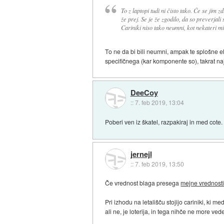
To z laptopi tudi ni čisto tako. Če se jim 
že prej. Se je že zgodilo, da so preverjali s
Cariniki niso tako neumni, kot nekateri mis
To ne da bi bili neumni, ampak te splošne ele
specifičnega (kar komponente so), takrat naj
DeeCoy
::
7. feb 2019, 13:04
Poberi ven iz škatel, razpakiraj in med cote.
jernejl
::
7. feb 2019, 13:50
Če vrednost blaga presega
mejne vrednost
Pri izhodu na letališču stojijo cariniki, ki m
ali ne, je loterija, in tega nihče ne more ve