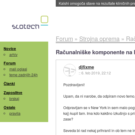
Sandisk že prodal več kot polovico SSD-jev za 
Forum
»
Strojna oprema
»
Rač
Novice
Računalniške komponente na l
arhiv
Forum
djfixme
mali oglasi
::
6. feb 2019, 22:12
teme zadnjih 24h
Članki
Pozdravljeni!
Zaposlitve
Upam, da ni narobe, da odpiram novo temo, 
brskaj
Ostalo
Odpravljam se v New York in sem malo pogl
pravila
kaj) kupil tam. Ima kdo kakšno izkušnjo s pr
zase?
Seveda bi rad nekaj prihranil in ob tem ne 