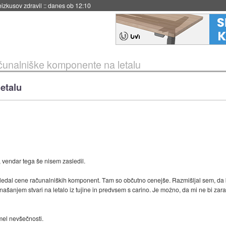
naslednji dve leti
::
danes ob 11:37
unalniške komponente na letalu
etalu
vendar tega še nisem zasledil.
edal cene računalniških komponent. Tam so občutno cenejše. Razmišljal sem, da 
inašanjem stvari na letalo iz tujine in predvsem s carino. Je možno, da mi ne bi zara
imel nevšečnosti.