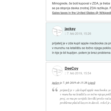
Mimogrede, če boš kupoval v ZDA, je treba v
se pa stopnja davka znotraj ZDA razlikuje
Sales taxes in the United States @ Wikiped
jacksy
::
7. feb 2019, 15:26
prijatelj je v zda kupil apple macbooka za pri
v munchu na letališču so točno njega poklical
in kje je bil kupljen. potem je brez problema 
DeeCoy
::
7. feb 2019, 15:54
jacksy
je
7. feb 2019 ob 15:26
izjavil
:
prijatelj je v zda kupil apple macbooka za 
v munchu na letališču so točno njega pokli
prej, so mu po serijski številki preko raču
problema plačal kazen in davek. rekel je da