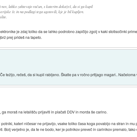
zdi nov, lahko zahtevajo račun, s katerim dokažeš, da si ga kupil
erijske št. in na podlagi tega ugotovili, kje je bil kupljen.
lite.
ktronike je zdaj toliko da se lahko podrobno zapičijo zgolj v kaki stotisočinki prime
brž prej prideš na tapeto.
 Če težijo, rečeš, da si kupil rabljeno. Škatle pa v ročno prtljago magari.. Načeloma
i
, ga moraš na letališču prijaviti in plačati DDV in morda še carino.
ed potniki, kateri ničesar ne prijavijo, vsake toliko časa koga povabijo na stran in mu
deti. Bolj verjetno je, da te ne bodo, ker je potnikov preveč in carinikov premalo, tak