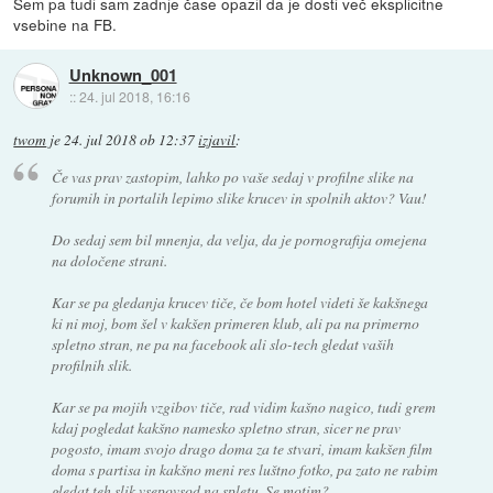
Sem pa tudi sam zadnje čase opazil da je dosti več eksplicitne
vsebine na FB.
Unknown_001
::
24. jul 2018, 16:16
twom
je
24. jul 2018 ob 12:37
izjavil
:
Če vas prav zastopim, lahko po vaše sedaj v profilne slike na
forumih in portalih lepimo slike krucev in spolnih aktov? Vau!
Do sedaj sem bil mnenja, da velja, da je pornografija omejena
na določene strani.
Kar se pa gledanja krucev tiče, če bom hotel videti še kakšnega
ki ni moj, bom šel v kakšen primeren klub, ali pa na primerno
spletno stran, ne pa na facebook ali slo-tech gledat vaših
profilnih slik.
Kar se pa mojih vzgibov tiče, rad vidim kašno nagico, tudi grem
kdaj pogledat kakšno namesko spletno stran, sicer ne prav
pogosto, imam svojo drago doma za te stvari, imam kakšen film
doma s partisa in kakšno meni res luštno fotko, pa zato ne rabim
gledat teh slik vsepovsod na spletu. Se motim?