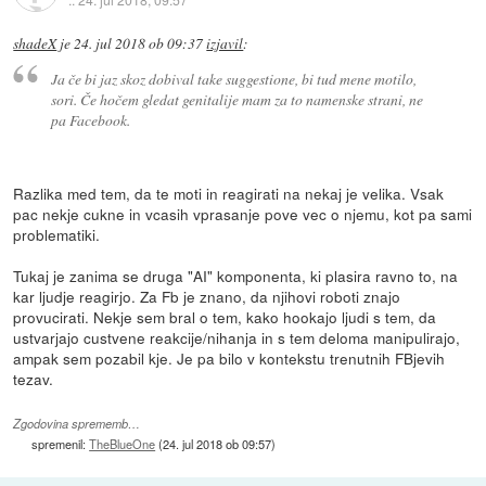
shadeX
je
24. jul 2018 ob 09:37
izjavil
:
Ja če bi jaz skoz dobival take suggestione, bi tud mene motilo,
sori. Če hočem gledat genitalije mam za to namenske strani, ne
pa Facebook.
Razlika med tem, da te moti in reagirati na nekaj je velika. Vsak
pac nekje cukne in vcasih vprasanje pove vec o njemu, kot pa sami
problematiki.
Tukaj je zanima se druga "AI" komponenta, ki plasira ravno to, na
kar ljudje reagirjo. Za Fb je znano, da njihovi roboti znajo
provucirati. Nekje sem bral o tem, kako hookajo ljudi s tem, da
ustvarjajo custvene reakcije/nihanja in s tem deloma manipulirajo,
ampak sem pozabil kje. Je pa bilo v kontekstu trenutnih FBjevih
tezav.
Zgodovina sprememb…
spremenil:
TheBlueOne
(
24. jul 2018 ob 09:57
)