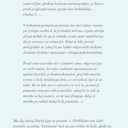
zadovoljim, gledam kalsicno pornografijo, ce hoces
pridi pogleadat mojo zgodovino brskalnika...
Oseba 5: ....
V nobenem primeru ni mozno nic reci takoj, vseeno
pa izstopa oseba 4, ki je bodisi trol na visjem nivoju
ali pa nekdo, ki ga je nekako sram same implikacije,
da je soocen s to situacijo. Kdaj se kdo pocuti
nelagodno in zakaj bi pa lahko odgovorilo kaksno
dodatno brihtno vprasanje v drugacnem kontekstu.
Predvsem isces kdo ni v comfort zonu, odgovori pa
so irelevantni. Seveda s taksnim uprasanjem ne
ugotavljas kdo je homoseksualen, prej kdo morda
izvira iz bolj ruralnega dela, oz od nekod, kjer je to
tabu. Ko te kdo na to opozori, ce si ti ta, potem je
pametno sam pri sebi pomisliti, zakaj te to zuli in
morda se kaj naucis, ce ne kaj drugega, kdaj je
morda povedati manj bolj pametno. ;)
Ma daj nehaj bluzit lepo te prosim. 1.) Približno isto čutiš
potrebo za nekaj "betonirat" kot on, pa očitno še bolj, glede na