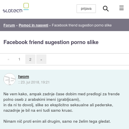
☰
Forum
»
Pomoč in nasveti
»
Facebook friend sugestion porno slike
Facebook friend sugestion porno slike
«
1
2
»
twom
::
23. jul 2018, 19:21
Ne vem kako, ampak zadnje čase dobim med predlogi za frende
polno oseb z arabskimi imeni (grabljicami),
in da ni to dovolj, slike so eksplicitno seksualne ali pederske,
nazadnje je bil na eni tudi samo kruac.
Nimam nič proti enim ali drugim, samo ne želim tega gledat.