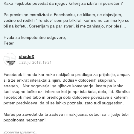
Kako Fejsbuku povedat da njegov kriterij za izbiro ni posrečen?
Pa prosim ne moralizirat o Facebooku, ne klikam, ne objavljam,
večino od redkih "frendov" sem pa blikiral, ker me ne zanima kje so
bli na kofetu. Spremljam pa par stvari, ki me zanimajo, npr plesi...
Hvala za kompetentne odgovore,
Peter
shadeX
::
23. jul 2018, 19:31
Facebook ti ne da kar neke naključne predloge za prijatelje, ampak
si ti že enkrat interaktal z njimi. Bodisi v določenih skupinah,
straneh,.. Npr odgovarjal na njihove komentarje. Imata pa lahko
tudi skupne točke oz. interese kot je npr ista šola, delo, itd. Skratka
Facebook med tabo in predlogi dobi določene povezave s katerimi
potem predvideva, da bi se lahko poznala, zato tudi suggestion.
Moraš pa zavedat da ta zadeva ni naključna, četudi so ti ljudje tebi
popolnoma nepoznani.
Zgodovina sprememb…