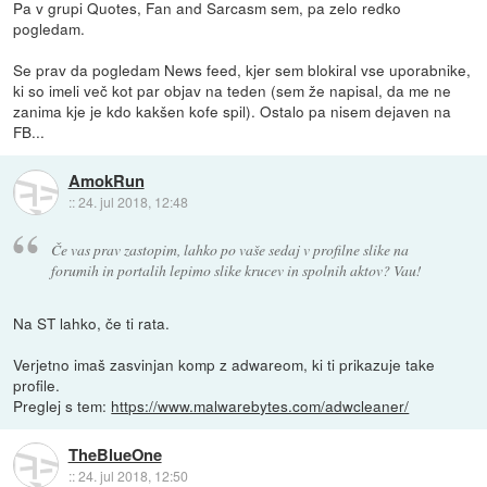
Pa v grupi Quotes, Fan and Sarcasm sem, pa zelo redko
pogledam.
Se prav da pogledam News feed, kjer sem blokiral vse uporabnike,
ki so imeli več kot par objav na teden (sem že napisal, da me ne
zanima kje je kdo kakšen kofe spil). Ostalo pa nisem dejaven na
FB...
AmokRun
::
24. jul 2018, 12:48
Če vas prav zastopim, lahko po vaše sedaj v profilne slike na
forumih in portalih lepimo slike krucev in spolnih aktov? Vau!
Na ST lahko, če ti rata.
Verjetno imaš zasvinjan komp z adwareom, ki ti prikazuje take
profile.
Preglej s tem:
https://www.malwarebytes.com/adwcleaner/
TheBlueOne
::
24. jul 2018, 12:50