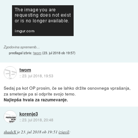
Zgodovina sprememb…
predlagal izbris:
twom
(
23. jul 2018 ob 19:57
)
twom
::
23. jul 2018, 19:53
Sedaj pa kot OP prosim, če se lahko držite osnovnega vprašanja,
za smetenje pa si odprite svojo temo.
Najlepša hvala za razumevanje.
korenje3
::
23. jul 2018, 20:48
shadeX
je
23. jul 2018 ob 19:51
izjavil
: