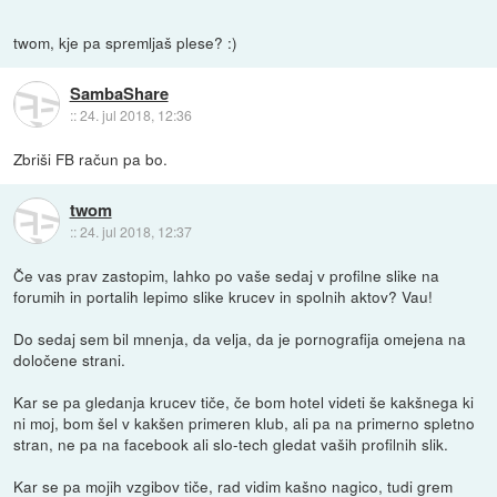
twom, kje pa spremljaš plese? :)
SambaShare
::
24. jul 2018, 12:36
Zbriši FB račun pa bo.
twom
::
24. jul 2018, 12:37
Če vas prav zastopim, lahko po vaše sedaj v profilne slike na
forumih in portalih lepimo slike krucev in spolnih aktov? Vau!
Do sedaj sem bil mnenja, da velja, da je pornografija omejena na
določene strani.
Kar se pa gledanja krucev tiče, če bom hotel videti še kakšnega ki
ni moj, bom šel v kakšen primeren klub, ali pa na primerno spletno
stran, ne pa na facebook ali slo-tech gledat vaših profilnih slik.
Kar se pa mojih vzgibov tiče, rad vidim kašno nagico, tudi grem