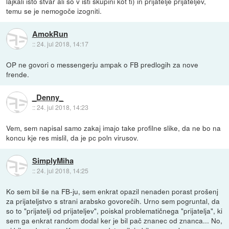
lajkali isto stvar ali so v isti skupini kot ti) in prijatelje prijateljev,
temu se je nemogoče izogniti.
AmokRun
::
24. jul 2018, 14:17
OP ne govori o messengerju ampak o FB predlogih za nove
frende.
_Denny_
::
24. jul 2018, 14:23
Vem, sem napisal samo zakaj imajo take profilne slike, da ne bo na
koncu kje res mislil, da je pc poln virusov.
SimplyMiha
::
24. jul 2018, 14:25
Ko sem bil še na FB-ju, sem enkrat opazil nenaden porast prošenj
za prijateljstvo s strani arabsko govorečih. Urno sem pogruntal, da
so to "prijatelji od prijateljev", poiskal problematičnega "prijatelja", ki
sem ga enkrat random dodal ker je bil pač znanec od znanca... No,