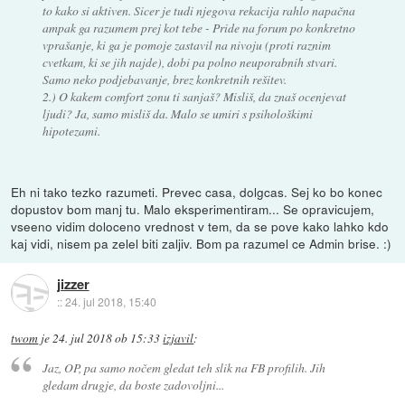
to kako si aktiven. Sicer je tudi njegova rekacija rahlo napačna
ampak ga razumem prej kot tebe - Pride na forum po konkretno
vprašanje, ki ga je pomoje zastavil na nivoju (proti raznim
cvetkam, ki se jih najde), dobi pa polno neuporabnih stvari.
Samo neko podjebavanje, brez konkretnih rešitev.
2.) O kakem comfort zonu ti sanjaš? Misliš, da znaš ocenjevat
ljudi? Ja, samo misliš da. Malo se umiri s psihološkimi
hipotezami.
Eh ni tako tezko razumeti. Prevec casa, dolgcas. Sej ko bo konec
dopustov bom manj tu. Malo eksperimentiram... Se opravicujem,
vseeno vidim doloceno vrednost v tem, da se pove kako lahko kdo
kaj vidi, nisem pa zelel biti zaljiv. Bom pa razumel ce Admin brise. :)
jizzer
::
24. jul 2018, 15:40
twom
je
24. jul 2018 ob 15:33
izjavil
:
Jaz, OP, pa samo nočem gledat teh slik na FB profilih. Jih
gledam drugje, da boste zadovoljni...