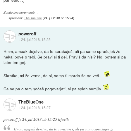
pametno. ;)
Zgodovina sprememb…
spremenil:
TheBlueOne
(
24. jul 2018 ob 15:24
)
poweroff
::
24. jul 2018, 15:25
Hmm, ampak dejstvo, da to sprašuješ, ali pa samo sprašuješ že
nekaj pove o tebi. Se pravi si ti gej. Praviš da nisi? No, potem si pa
latenten gej.
Skratka, mi že vemo, da si, samo ti morda še ne veš...
Če se pa o tem nočeš pogovarjati, si pa sploh sumljiv.
TheBlueOne
::
24. jul 2018, 15:27
poweroff
je
24. jul 2018 ob 15:25
izjavil
:
Hmm, ampak dejstvo, da to sprašuješ, ali pa samo sprašuješ že