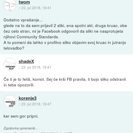
twom
::
23. jul 2018, 19:41
Dodatno vprašanje...
glede na to da sem prijavil 2 sliki, ena spolni akt, druga kruac, obe
čez celo stran, mi je Facebook odgovoril da sliki ne nasprotujeta
njihovi Community Standards.
A to pomeni da lahko v profilno sliko objavim svoj kruac in jutranjo
telovadbo?
shadeX
::
23. jul 2018, 19:47
Če ti je to fetiš, komot. Sej če krši FB pravila, ti bojo sliko odstranli
in tebe opozorili.
korenje3
::
23. jul 2018, 19:47
kar sem gor pripni.
Zgodovina sprememb…