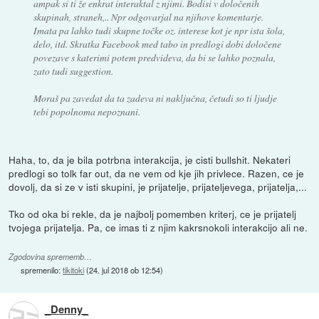
ampak si ti že enkrat interaktal z njimi. Bodisi v določenih
skupinah, straneh,.. Npr odgovarjal na njihove komentarje.
Imata pa lahko tudi skupne točke oz. interese kot je npr ista šola,
delo, itd. Skratka Facebook med tabo in predlogi dobi določene
povezave s katerimi potem predvideva, da bi se lahko poznala,
zato tudi suggestion.
Moraš pa zavedat da ta zadeva ni naključna, četudi so ti ljudje
tebi popolnoma nepoznani.
Haha, to, da je bila potrbna interakcija, je cisti bullshit. Nekateri
predlogi so tolk far out, da ne vem od kje jih privlece. Razen, ce je
dovolj, da si ze v isti skupini, je prijatelje, prijateljevega, prijatelja,...
Tko od oka bi rekle, da je najbolj pomemben kriterj, ce je prijatelj
tvojega prijatelja. Pa, ce imas ti z njim kakrsnokoli interakcijo ali ne.
Zgodovina sprememb…
spremenilo:
tikitoki
(
24. jul 2018 ob 12:54
)
_Denny_