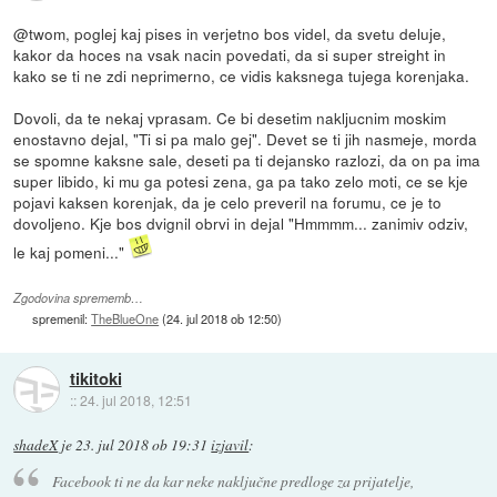
@twom, poglej kaj pises in verjetno bos videl, da svetu deluje,
kakor da hoces na vsak nacin povedati, da si super streight in
kako se ti ne zdi neprimerno, ce vidis kaksnega tujega korenjaka.
Dovoli, da te nekaj vprasam. Ce bi desetim nakljucnim moskim
enostavno dejal, "Ti si pa malo gej". Devet se ti jih nasmeje, morda
se spomne kaksne sale, deseti pa ti dejansko razlozi, da on pa ima
super libido, ki mu ga potesi zena, ga pa tako zelo moti, ce se kje
pojavi kaksen korenjak, da je celo preveril na forumu, ce je to
dovoljeno. Kje bos dvignil obrvi in dejal "Hmmmm... zanimiv odziv,
le kaj pomeni..."
Zgodovina sprememb…
spremenil:
TheBlueOne
(
24. jul 2018 ob 12:50
)
tikitoki
::
24. jul 2018, 12:51
shadeX
je
23. jul 2018 ob 19:31
izjavil
:
Facebook ti ne da kar neke naključne predloge za prijatelje,