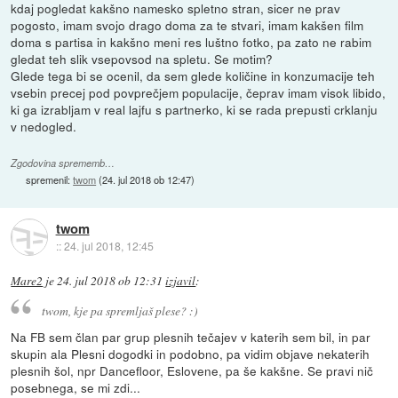
kdaj pogledat kakšno namesko spletno stran, sicer ne prav
pogosto, imam svojo drago doma za te stvari, imam kakšen film
doma s partisa in kakšno meni res luštno fotko, pa zato ne rabim
gledat teh slik vsepovsod na spletu. Se motim?
Glede tega bi se ocenil, da sem glede količine in konzumacije teh
vsebin precej pod povprečjem populacije, čeprav imam visok libido,
ki ga izrabljam v real lajfu s partnerko, ki se rada prepusti crklanju
v nedogled.
Zgodovina sprememb…
spremenil:
twom
(
24. jul 2018 ob 12:47
)
twom
::
24. jul 2018, 12:45
Mare2
je
24. jul 2018 ob 12:31
izjavil
:
twom, kje pa spremljaš plese? :)
Na FB sem član par grup plesnih tečajev v katerih sem bil, in par
skupin ala Plesni dogodki in podobno, pa vidim objave nekaterih
plesnih šol, npr Dancefloor, Eslovene, pa še kakšne. Se pravi nič
posebnega, se mi zdi...