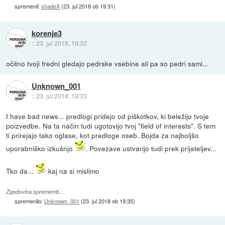
spremenil:
shadeX
(
23. jul 2018 ob 19:31
)
korenje3
::
23. jul 2018, 19:32
očitno tvoji fredni gledajo pedrske vsebine ali pa so pedri sami...
Unknown_001
::
23. jul 2018, 19:33
I have bad news... predlogi pridejo od piškotkov, ki beležijo tvoje
poizvedbe. Na ta način tudi ugotovijo tvoj "field of interests". S tem
ti prirejajo tako oglase, kot predloge oseb. Bojda za najboljšo
uporabniško izkušnjo
. Povezave ustvarijo tudi prek prijateljev...
Tko da...
kaj na si mislimo
Zgodovina sprememb…
spremenilo:
Unknown_001
(
23. jul 2018 ob 19:35
)