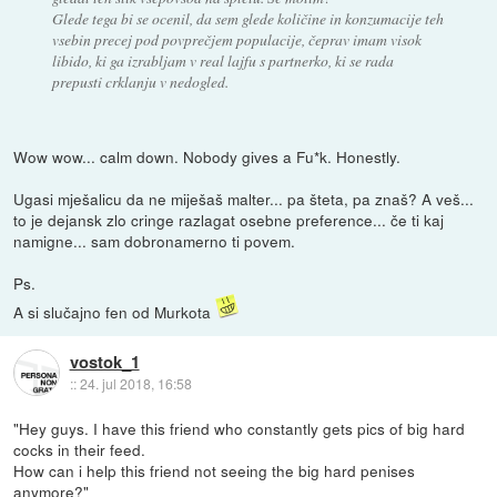
Glede tega bi se ocenil, da sem glede količine in konzumacije teh
vsebin precej pod povprečjem populacije, čeprav imam visok
libido, ki ga izrabljam v real lajfu s partnerko, ki se rada
prepusti crklanju v nedogled.
Wow wow... calm down. Nobody gives a Fu*k. Honestly.
Ugasi mješalicu da ne miješaš malter... pa šteta, pa znaš? A veš...
to je dejansk zlo cringe razlagat osebne preference... če ti kaj
namigne... sam dobronamerno ti povem.
Ps.
A si slučajno fen od Murkota
vostok_1
::
24. jul 2018, 16:58
"Hey guys. I have this friend who constantly gets pics of big hard
cocks in their feed.
How can i help this friend not seeing the big hard penises
anymore?"