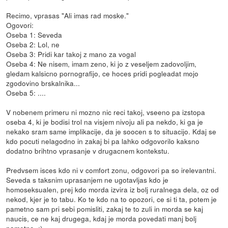
Recimo, vprasas "Ali imas rad moske."
Ogovori:
Oseba 1: Seveda
Oseba 2: Lol, ne
Oseba 3: Pridi kar takoj z mano za vogal
Oseba 4: Ne nisem, imam zeno, ki jo z veseljem zadovoljim,
gledam kalsicno pornografijo, ce hoces pridi pogleadat mojo
zgodovino brskalnika...
Oseba 5: ....
V nobenem primeru ni mozno nic reci takoj, vseeno pa izstopa
oseba 4, ki je bodisi trol na visjem nivoju ali pa nekdo, ki ga je
nekako sram same implikacije, da je soocen s to situacijo. Kdaj se
kdo pocuti nelagodno in zakaj bi pa lahko odgovorilo kaksno
dodatno brihtno vprasanje v drugacnem kontekstu.
Predvsem isces kdo ni v comfort zonu, odgovori pa so irelevantni.
Seveda s taksnim uprasanjem ne ugotavljas kdo je
homoseksualen, prej kdo morda izvira iz bolj ruralnega dela, oz od
nekod, kjer je to tabu. Ko te kdo na to opozori, ce si ti ta, potem je
pametno sam pri sebi pomisliti, zakaj te to zuli in morda se kaj
naucis, ce ne kaj drugega, kdaj je morda povedati manj bolj