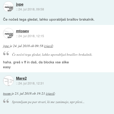
jype
::
24. jul 2018, 09:58
Če nočeš tega gledat, lahko uporabljaš braillov brskalnik.
mtosev
::
24. jul 2018, 12:15
jype
je
24. jul 2018 ob 09:58
izjavil
:
Če nočeš tega gledat, lahko uporabljaš braillov brskalnik.
haha. greš v ff in daš, da blocka vse slike
easy
Mare2
::
24. jul 2018, 12:31
twom
je
23. jul 2018 ob 19:21
izjavil
:
Spremljam pa par stvari, ki me zanimajo, npr plesi...