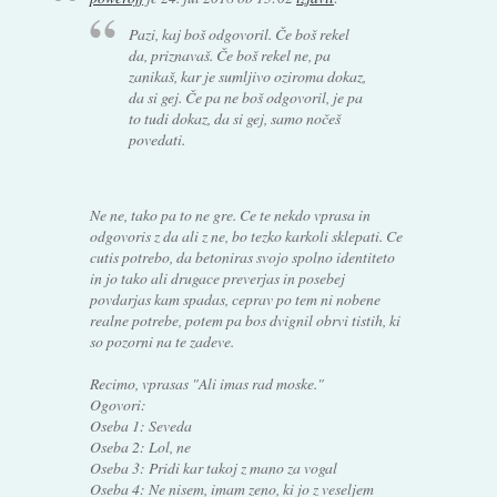
Pazi, kaj boš odgovoril. Če boš rekel
da, priznavaš. Če boš rekel ne, pa
zanikaš, kar je sumljivo oziroma dokaz,
da si gej. Če pa ne boš odgovoril, je pa
to tudi dokaz, da si gej, samo nočeš
povedati.
Ne ne, tako pa to ne gre. Ce te nekdo vprasa in
odgovoris z da ali z ne, bo tezko karkoli sklepati. Ce
cutis potrebo, da betoniras svojo spolno identiteto
in jo tako ali drugace preverjas in posebej
povdarjas kam spadas, ceprav po tem ni nobene
realne potrebe, potem pa bos dvignil obrvi tistih, ki
so pozorni na te zadeve.
Recimo, vprasas "Ali imas rad moske."
Ogovori:
Oseba 1: Seveda
Oseba 2: Lol, ne
Oseba 3: Pridi kar takoj z mano za vogal
Oseba 4: Ne nisem, imam zeno, ki jo z veseljem