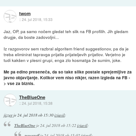
twom
::
24. jul 2018, 15:33
Jaz, OP, pa samo nočem gledat teh slik na FB profilih. Jih gledam
drugje, da boste zadovoljni...
Iz razgovorov sem razbral algoritem friend suggestionov, pa da je
treba eliminirat tapravga prijatla prijateljevih prijatlov. Verjetno je
tudi kakšen v plesni grupi, enga zlo kosmatga že sumim, joke.
Me pa edino preseneča, da so take slike postale sprejemljive za
javno objavljanje. Kolikor vem niso nikjer, razen izgleda na FB -
> vse za biznis.
TheBlueOne
::
24. jul 2018, 15:38
jizzer
je
24. jul 2018 ob 15:30
izjavil
:
TheBlueOne
je
24. jul 2018 ob 15:22
izjavil
:
poweroff
je
24. jul 2018 ob 15:02
izjavil
: