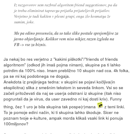
Iz razgovorov sem razbral algoritem friend suggestionov, pa da
je treba eliminirat tapravga prijatla prijateljevih prijatlov.
Verjetno je tudi kakšen v plesni grupi, enga zlo kosmatga že
sumim, joke.
Me pa edino preseneča, da so take slike postale sprejemljive za
javno objavljanje. Kolikor vem niso nikjer, razen izgleda na
FB -> vse za biznis.
Ja nekaj bo res verjetno z "kakimi piškotki"/"friends of friends
algoritmom" (odkod jih imaš pojma nimam), skupine pa ti lahko
potrdim da 100% niso. Imam prebližno 10 skupin nad cca. 4k folka,
pa se mi kaj podobnega ne dogaja.
Anekdota iz prejšnjega tedna: v skupini se pojavi kočljiva(in
eksplicitna) slika z smešnim tekstom in seveda linkom. Vsi so se
začeli pritoževati da naj se userja odstrani iz skupine (itak niso
pogruntali da je virus, da user zavedno ni kaj dosti kriv). Funny
thing, čez 1 uro je bila skupina tak pospe(r)mana
z temi linki.
To je pomoje edini način, ki ti skupina lahko škoduje. Sicer ne
poznam tvoje e-kulture, ampak morda klikaš vsaki link ki ponuja
100miljonov?