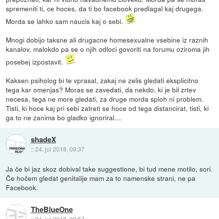
spremeniti ti, ce hoces, da ti bo facebook predlagal kaj drugega.
Morda se lahko sam naucis kaj o sebi.
Mnogi dobijo taksne ali drugacne homesexualne vsebine iz raznih
kanalov, malokdo pa se o njih odloci govoriti na forumu oziroma jih
posebej izpostavit.
Kaksen psiholog bi te vprasal, zakaj ne zelis gledati eksplicitno
tega kar omenjas? Moras se zavedati, da nekdo, ki je bil zrtev
necesa, tega ne more gledati, za druge morda sploh ni problem.
Tisti, ki hoce kaj pri sebi zatreti se hoce od tega distancirat, tisti, ki
ga to ne zanima bo gladko ignoriral....
shadeX
::
24. jul 2018, 09:37
Ja če bi jaz skoz dobival take suggestione, bi tud mene motilo, sori.
Če hočem gledat genitalije mam za to namenske strani, ne pa
Facebook.
TheBlueOne
::
24. jul 2018, 09:57