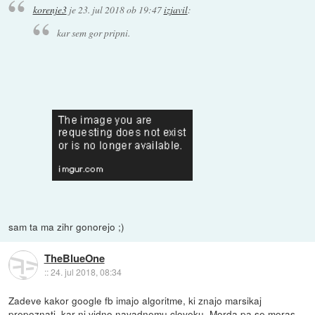
korenje3
je
23. jul 2018 ob 19:47
izjavil
:
kar sem gor pripni.
sam ta ma zihr gonorejo ;)
TheBlueOne
::
24. jul 2018, 08:34
Zadeve kakor google fb imajo algoritme, ki znajo marsikaj
prepoznati, kar ni vidno navadnemu cloveku. Morda pa se moras