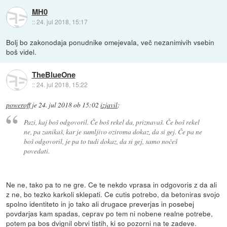
MH0
::
24. jul 2018, 15:17
Bolj bo zakonodaja ponudnike omejevala, več nezanimivih vsebin
boš videl.
TheBlueOne
::
24. jul 2018, 15:22
poweroff
je
24. jul 2018 ob 15:02
izjavil
:
Pazi, kaj boš odgovoril. Če boš rekel da, priznavaš. Če boš rekel
ne, pa zanikaš, kar je sumljivo oziroma dokaz, da si gej. Če pa ne
boš odgovoril, je pa to tudi dokaz, da si gej, samo nočeš
povedati.
Ne ne, tako pa to ne gre. Ce te nekdo vprasa in odgovoris z da ali
z ne, bo tezko karkoli sklepati. Ce cutis potrebo, da betoniras svojo
spolno identiteto in jo tako ali drugace preverjas in posebej
povdarjas kam spadas, ceprav po tem ni nobene realne potrebe,
potem pa bos dvignil obrvi tistih, ki so pozorni na te zadeve.