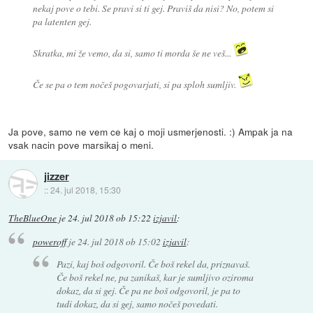
nekaj pove o tebi. Se pravi si ti gej. Praviš da nisi? No, potem si
pa latenten gej.
Skratka, mi že vemo, da si, samo ti morda še ne veš...
Če se pa o tem nočeš pogovarjati, si pa sploh sumljiv.
Ja pove, samo ne vem ce kaj o moji usmerjenosti. :) Ampak ja na
vsak nacin pove marsikaj o meni.
jizzer
::
24. jul 2018, 15:30
TheBlueOne
je
24. jul 2018 ob 15:22
izjavil
:
poweroff
je
24. jul 2018 ob 15:02
izjavil
:
Pazi, kaj boš odgovoril. Če boš rekel da, priznavaš.
Če boš rekel ne, pa zanikaš, kar je sumljivo oziroma
dokaz, da si gej. Če pa ne boš odgovoril, je pa to
tudi dokaz, da si gej, samo nočeš povedati.