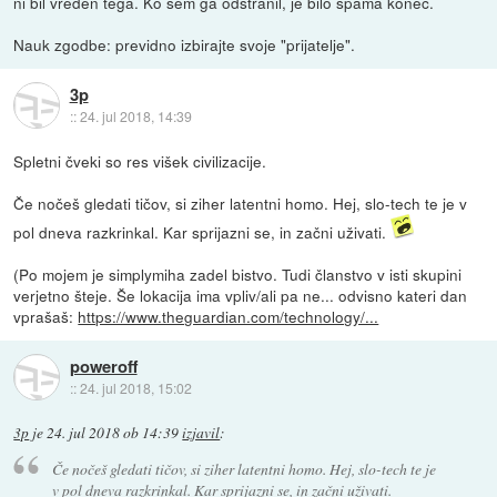
ni bil vreden tega. Ko sem ga odstranil, je bilo spama konec.
Nauk zgodbe: previdno izbirajte svoje "prijatelje".
3p
::
24. jul 2018, 14:39
Spletni čveki so res višek civilizacije.
Če nočeš gledati tičov, si ziher latentni homo. Hej, slo-tech te je v
pol dneva razkrinkal. Kar sprijazni se, in začni uživati.
(Po mojem je simplymiha zadel bistvo. Tudi članstvo v isti skupini
verjetno šteje. Še lokacija ima vpliv/ali pa ne... odvisno kateri dan
vprašaš:
https://www.theguardian.com/technology/...
poweroff
::
24. jul 2018, 15:02
3p
je
24. jul 2018 ob 14:39
izjavil
:
Če nočeš gledati tičov, si ziher latentni homo. Hej, slo-tech te je
v pol dneva razkrinkal. Kar sprijazni se, in začni uživati.