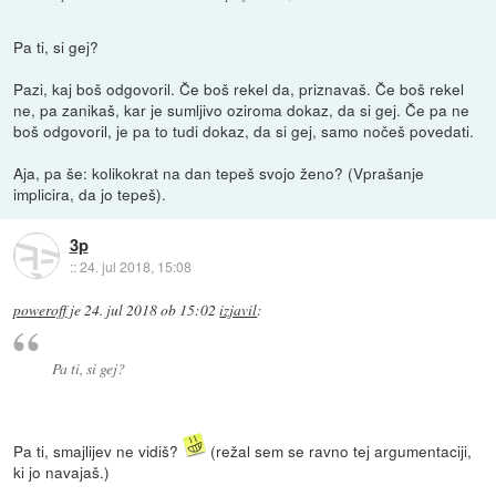
Pa ti, si gej?
Pazi, kaj boš odgovoril. Če boš rekel da, priznavaš. Če boš rekel
ne, pa zanikaš, kar je sumljivo oziroma dokaz, da si gej. Če pa ne
boš odgovoril, je pa to tudi dokaz, da si gej, samo nočeš povedati.
Aja, pa še: kolikokrat na dan tepeš svojo ženo? (Vprašanje
implicira, da jo tepeš).
3p
::
24. jul 2018, 15:08
poweroff
je
24. jul 2018 ob 15:02
izjavil
:
Pa ti, si gej?
Pa ti, smajlijev ne vidiš?
(režal sem se ravno tej argumentaciji,
ki jo navajaš.)