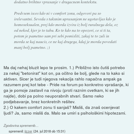
dodatno brihtno vprasanje v drugacnem kontekstu.
Predvsem isces kdo ni v comfort zonu, odgovori pa so
irelevantni. Seveda s taksnim uprasanjem ne ugotavljas kdo je
homoseksualen, prej kdo morda izvira iz bolj ruralnega dela, oz
od nekod, kjer je to tabu. Ko te kdo na to opozori, ce si ti ta,
potem je pametno sam pri sebi pomisliti, zakaj te to zuli in
morda se kaj naucis, ce ne kaj drugega, kdaj je morda povedati
manj bolj pametno. ;)
Ma daj nehaj bluzit lepo te prosim. 1.) Približno isto čutiš potrebo
za nekaj "betonirat" kot on, pa očitno še bolj, glede na to kako si
aktiven. Sicer je tudi njegova rekacija rahlo napačna ampak ga
razumem prej kot tebe - Pride na forum po konkretno vprašanje, ki
ga je pomoje zastavil na nivoju (proti raznim cvetkam, ki se jih
najde), dobi pa polno neuporabnih stvari. Samo neko
podjebavanje, brez konkretnih rešitev.
2.) O kakem comfort zonu ti sanjaš? Misliš, da znaš ocenjevat
ljudi? Ja, samo misliš da. Malo se umiri s psihološkimi hipotezami.
Zgodovina sprememb…
spremenil:
jizzer
(
24. jul 2018 ob 15:31
)