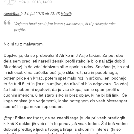
::
24. jul 2018, 14:09
AmokRun
je
24. jul 2018 ob 12:48
izjavil
:
Verjetno imaš zasvinjan komp z adwareom, ki ti prikazuje take
profile.
Nič ni tu z malwarom.
Dejstvo je, da so prebivalci S Afrike in J Azije takšni. Za potrebe
dela sem pred leti naredil ženski profil (tako je bilo najlažje dobiti
5k addov) in še zdaj dobivam slike spolnih udov. Smešno je, ko eni
in isti osebki na začetku pošiljajo slike rož, src in podobnega,
potem pride en k*rac, potem spet malo rož in srčkov...eni počnejo
to že tudi 5 let in jim ni sumljivo, da nikoli ni bilo odgovora. Do zdaj
še tudi noben ni ugotovil, da je vse skupaj samo spam profil s
čudnim imenom, 8 let staro sliko in brez objav, ki ne bi bili linki. Če
koga zanima (ne verjamem), lahko potegnem zip vseh Messenger
sporočil in ga nekam uploadam.
@op: Edina možnost, da se znebiš tega je, da pri vseh predlogih
klikaš X dokler jih več ni in to ponavljaš vsak teden. Žal boš vedno
dobival predloge ljudi s tvojega kraja, s skupnimi interesi (ki so