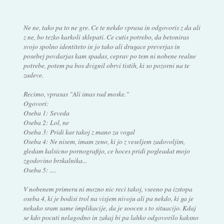
Ne ne, tako pa to ne gre. Ce te nekdo vprasa in odgovoris z da ali
z ne, bo tezko karkoli sklepati. Ce cutis potrebo, da betoniras
svojo spolno identiteto in jo tako ali drugace preverjas in
posebej povdarjas kam spadas, ceprav po tem ni nobene realne
potrebe, potem pa bos dvignil obrvi tistih, ki so pozorni na te
zadeve.
Recimo, vprasas "Ali imas rad moske."
Ogovori:
Oseba 1: Seveda
Oseba 2: Lol, ne
Oseba 3: Pridi kar takoj z mano za vogal
Oseba 4: Ne nisem, imam zeno, ki jo z veseljem zadovoljim,
gledam kalsicno pornografijo, ce hoces pridi pogleadat mojo
zgodovino brskalnika...
Oseba 5: ....
V nobenem primeru ni mozno nic reci takoj, vseeno pa izstopa
oseba 4, ki je bodisi trol na visjem nivoju ali pa nekdo, ki ga je
nekako sram same implikacije, da je soocen s to situacijo. Kdaj
se kdo pocuti nelagodno in zakaj bi pa lahko odgovorilo kaksno