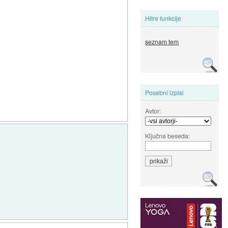
Hitre funkcije
seznam tem
Posebni izpisi
Avtor:
Ključna beseda: