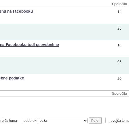
Sporočila
menu na facebooku
14
25
 na Facebooku tudi psevdonime
18
95
sebne podatke
20
Sporočila
arejša tema
oddelek:
novejša tem