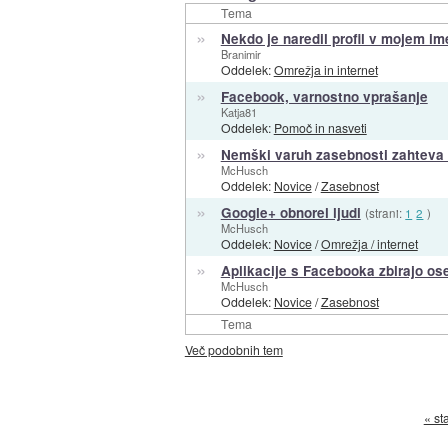
Tema
»
Nekdo je naredil profil v mojem i
Branimir
Oddelek:
Omrežja in internet
»
Facebook, varnostno vprašanje
Katja81
Oddelek:
Pomoč in nasveti
»
Nemški varuh zasebnosti zahteva
McHusch
Oddelek:
Novice
/
Zasebnost
»
Google+ obnorel ljudi
(strani:
1
2
)
McHusch
Oddelek:
Novice
/
Omrežja / internet
»
Aplikacije s Facebooka zbirajo o
McHusch
Oddelek:
Novice
/
Zasebnost
Tema
Več podobnih tem
« st