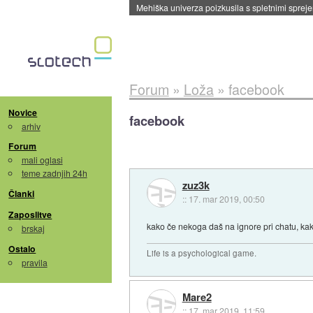
Mehiška univerza poizkusila s spletnimi sprejem
Forum
»
Loža
»
facebook
Novice
facebook
arhiv
Forum
mali oglasi
teme zadnjih 24h
zuz3k
Članki
::
17. mar 2019, 00:50
Zaposlitve
kako če nekoga daš na ignore pri chatu, ka
brskaj
Ostalo
Life is a psychological game.
pravila
Mare2
::
17. mar 2019, 11:59