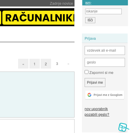
Išči:
Zadnje novice
Prijava
3
»
«
1
2
Zapomni si me
nov uporabnik
pozabili geslo?