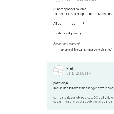
Si bom sposodil to temo.
Ali lahko Skrbnik skupine na FB izbriše npr. v
Ali od _____ do____?
Hvala za odgovor. :)
Zgodovina sprememb…
spremenil:
Mare2
(
17. mar 2019 ob 11:59
)
krefi
::
3. jul 2019, 18:41
pozdravljni
ima se kdo tezavo z messengerjem? in sicer
e3 1231v3|asus gtx 970 strix OC edition|2x
cosair rm650| crucial 500gb|fractal define s