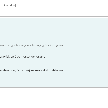
8gb kingston|
 messenger ker mi je res kul za pogovor v skupinah
o prav izklopiš pa messenger ostane
 dela prav, ravno prej sm neki odprl in dela vse