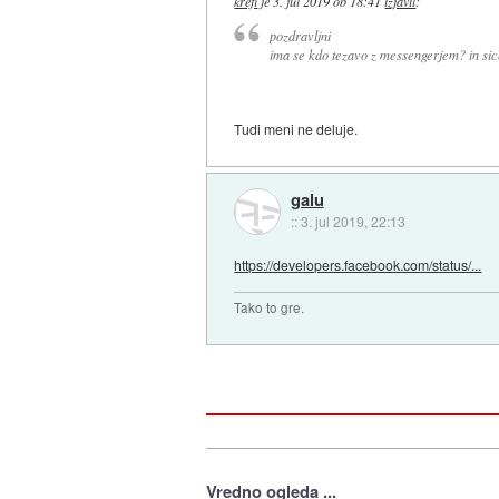
krefi
je
3. jul 2019 ob 18:41
izjavil
:
pozdravljni
ima se kdo tezavo z messengerjem? in sice
Tudi meni ne deluje.
galu
::
3. jul 2019, 22:13
https://developers.facebook.com/status/...
Tako to gre.
Vredno ogleda ...