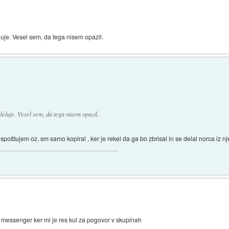
luje. Vesel sem, da tega nisem opazil.
deluje. Vesel sem, da tega nisem opazil.
spoštujem oz. sm samo kopiral , ker je rekel da ga bo zbrisal in se delal norca iz n
essenger ker mi je res kul za pogovor v skupinah