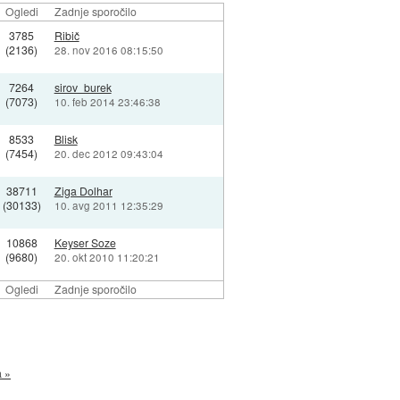
Ogledi
Zadnje sporočilo
3785
Ribič
(2136)
28. nov 2016 08:15:50
7264
sirov_burek
(7073)
10. feb 2014 23:46:38
8533
Blisk
(7454)
20. dec 2012 09:43:04
38711
Ziga Dolhar
(30133)
10. avg 2011 12:35:29
10868
Keyser Soze
(9680)
20. okt 2010 11:20:21
Ogledi
Zadnje sporočilo
a »