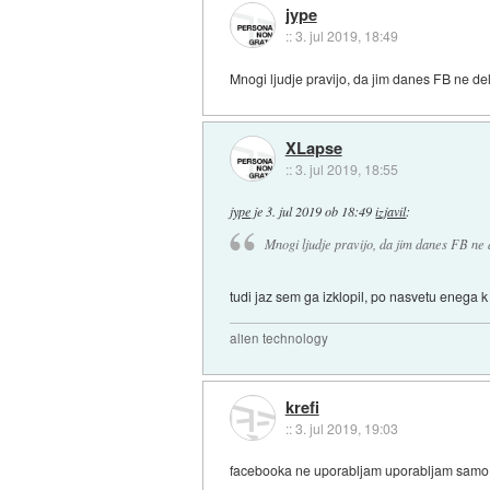
jype
::
3. jul 2019, 18:49
Mnogi ljudje pravijo, da jim danes FB ne de
XLapse
::
3. jul 2019, 18:55
jype
je
3. jul 2019 ob 18:49
izjavil
:
Mnogi ljudje pravijo, da jim danes FB ne 
tudi jaz sem ga izklopil, po nasvetu enega k 
alien technology
krefi
::
3. jul 2019, 19:03
facebooka ne uporabljam uporabljam samo m