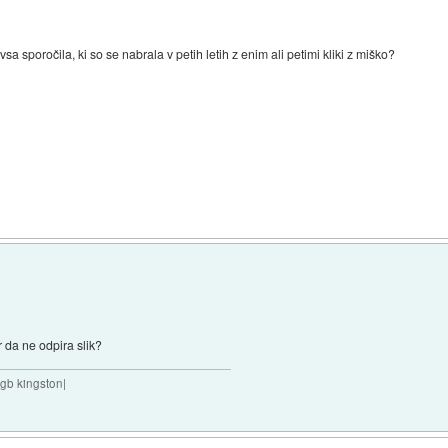
sa sporočila, ki so se nabrala v petih letih z enim ali petimi kliki z miško?
 da ne odpira slik?
8gb kingston|