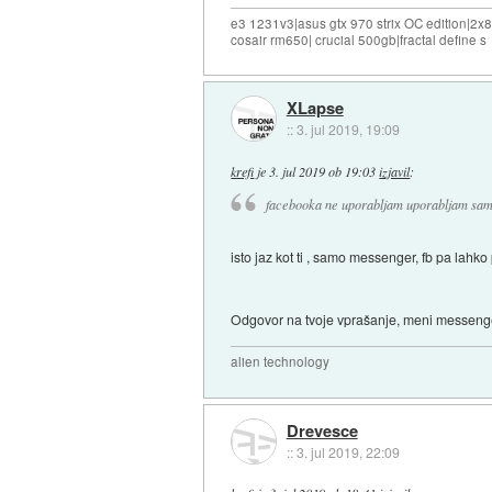
e3 1231v3|asus gtx 970 strix OC edition|2x
cosair rm650| crucial 500gb|fractal define s
XLapse
::
3. jul 2019, 19:09
krefi
je
3. jul 2019 ob 19:03
izjavil
:
facebooka ne uporabljam uporabljam samo
isto jaz kot ti , samo messenger, fb pa lahk
Odgovor na tvoje vprašanje, meni messenger
alien technology
Drevesce
::
3. jul 2019, 22:09