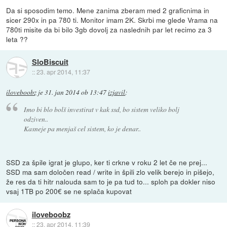
Da si sposodim temo. Mene zanima zberam med 2 graficnima in
sicer 290x in pa 780 ti. Monitor imam 2K. Skrbi me glede Vrama na
780ti misite da bi bilo 3gb dovolj za naslednih par let recimo za 3
leta ??
SloBiscuit
::
23. apr 2014, 11:37
iloveboobz
je
31. jan 2014 ob 13:47
izjavil
:
Imo bi blo bolš investirat v kak ssd, bo sistem veliko bolj
odziven..
Kasneje pa menjaš cel sistem, ko je denar..
SSD za špile igrat je glupo, ker ti crkne v roku 2 let če ne prej...
SSD ma sam določen read / write in špili zlo velik berejo in pišejo,
že res da ti hitr nalouda sam to je pa tud to... sploh pa dokler niso
vsaj 1TB po 200€ se ne splača kupovat
iloveboobz
::
23. apr 2014, 11:39