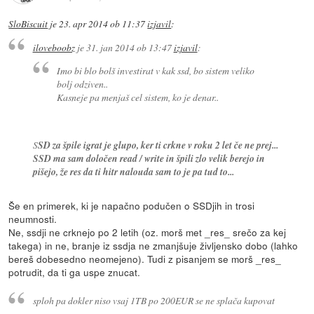
SloBiscuit
je
23. apr 2014 ob 11:37
izjavil
:
iloveboobz
je
31. jan 2014 ob 13:47
izjavil
:
Imo bi blo bolš investirat v kak ssd, bo sistem veliko
bolj odziven..
Kasneje pa menjaš cel sistem, ko je denar..
S
SD za špile igrat je glupo, ker ti crkne v roku 2 let če ne prej...
SSD ma sam določen read / write in špili zlo velik berejo in
pišejo, že res da ti hitr nalouda sam to je pa tud to...
Še en primerek, ki je napačno podučen o SSDjih in trosi
neumnosti.
Ne, ssdji ne crknejo po 2 letih (oz. morš met _res_ srečo za kej
takega) in ne, branje iz ssdja ne zmanjšuje življensko dobo (lahko
bereš dobesedno neomejeno). Tudi z pisanjem se morš _res_
potrudit, da ti ga uspe znucat.
sploh pa dokler niso vsaj 1TB po 200EUR se ne splača kupovat