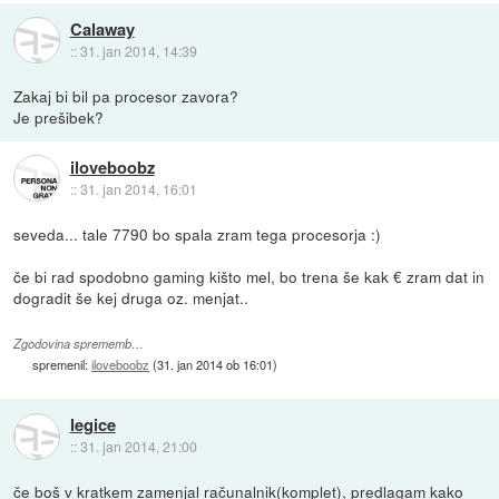
Calaway
::
31. jan 2014, 14:39
Zakaj bi bil pa procesor zavora?
Je prešibek?
iloveboobz
::
31. jan 2014, 16:01
seveda... tale 7790 bo spala zram tega procesorja :)
če bi rad spodobno gaming kišto mel, bo trena še kak € zram dat in
dogradit še kej druga oz. menjat..
Zgodovina sprememb…
spremenil:
iloveboobz
(
31. jan 2014 ob 16:01
)
legice
::
31. jan 2014, 21:00
če boš v kratkem zamenjal računalnik(komplet), predlagam kako