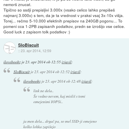
nemorš znucat.
Tipično so ssdji prepisljivi 3.000x (vsako celico lahko prepišeš
najmanj 3.000x) s tem, da je ta vrednost v praksi vsaj 3x-10x višja.
Torej... rečmo 5-10.000 efektinih prepisov na 240GB pogonu... To
pomeni cca 1-2PB zapisanih podatkov, predn se izrošijo vse celice.
Good luck z zapisom tolk podatkov :)
SloBiscuit
::
23. apr 2014, 12:59
iloveboobz
je
23. apr 2014 ob 12:55
izjavil
:
SloBiscuit
je
23. apr 2014 ob 12:52
izjavil
:
iloveboobz
je
23. apr 2014 ob 12:48
izjavil
:
link ne dela..
Še vedno nevem, kaj misliš s temi
omejenimi IOPSi..
ja men dela... drgač pa, so mel SSD-ji omejeno
kolko lohka zapišejo