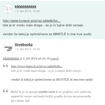
klkkkkkkkkkk
::
2. feb 2014, 16:39
http://www.funtech.si/si/vsi-oddelki/ko...
tale je kr vredu malo draga - se jo iz tujine dobi ceneje..
vendar že takoj je optimizirana za MANTLE in ima true audio
iloveboobz
::
2. feb 2014, 16:43
klkkkkkkkkkk
je
2. feb 2014 ob 16:39
izjavil
:
http://www.funtech.si/si/vsi-oddelki/ko...
tale je kr vredu malo draga - se jo iz tujine dobi ceneje..
vendar že takoj je optimizirana za MANTLE in ima true audio
Rabil bi jo za igranje
assetto corse
ki ni grafično zelo zahtevna
ampak bi vseeno rad malo boljšo grafiko kot pa na prenosniku
kjer imam 1gb.