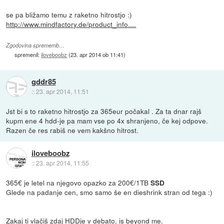
se pa bližamo temu z raketno hitrostjo :)
http://www.mindfactory.de/product_info....
Zgodovina sprememb…
spremenil:
iloveboobz
(
23. apr 2014 ob 11:41
)
gddr85
::
23. apr 2014, 11:51
Jst bi s to raketno hitrostjo za 365eur počakal . Za ta dnar rajš
kupm ene 4 hdd-je pa mam vse po 4x shranjeno, če kej odpove.
Razen če res rabiš ne vem kakšno hitrost.
iloveboobz
::
23. apr 2014, 11:55
365€ je letel na njegovo opazko za 200€/1TB
SSD
Glede na padanje cen, smo samo še en dieshrink stran od tega :)
Zakaj ti vlačiš zdaj HDDje v debato, is beyond me.