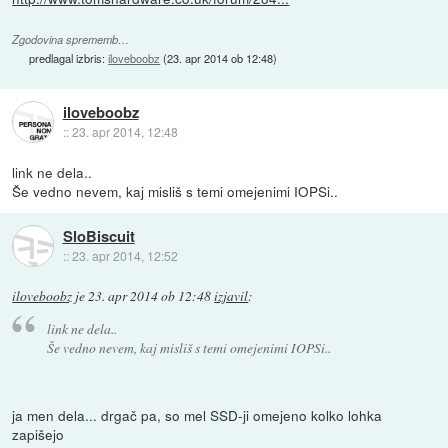
Zgodovina sprememb…
predlagal izbris:
iloveboobz
(
23. apr 2014 ob 12:48
)
iloveboobz
::
23. apr 2014, 12:48
link ne dela..
Še vedno nevem, kaj misliš s temi omejenimi IOPSi..
SloBiscuit
::
23. apr 2014, 12:52
iloveboobz
je
23. apr 2014 ob 12:48
izjavil
:
link ne dela..
Še vedno nevem, kaj misliš s temi omejenimi IOPSi..
ja men dela... drgač pa, so mel SSD-ji omejeno kolko lohka
zapišejo