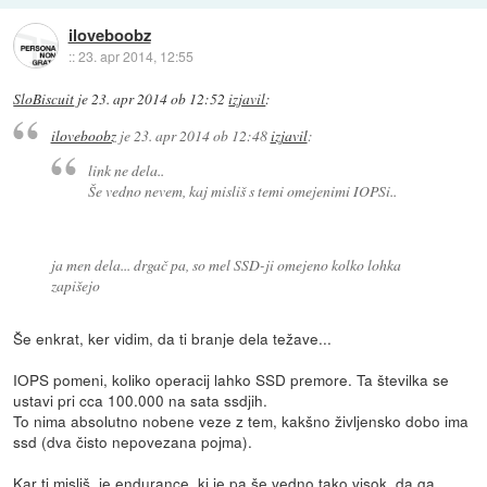
iloveboobz
::
23. apr 2014, 12:55
SloBiscuit
je
23. apr 2014 ob 12:52
izjavil
:
iloveboobz
je
23. apr 2014 ob 12:48
izjavil
:
link ne dela..
Še vedno nevem, kaj misliš s temi omejenimi IOPSi..
ja men dela... drgač pa, so mel SSD-ji omejeno kolko lohka
zapišejo
Še enkrat, ker vidim, da ti branje dela težave...
IOPS pomeni, koliko operacij lahko SSD premore. Ta številka se
ustavi pri cca 100.000 na sata ssdjih.
To nima absolutno nobene veze z tem, kakšno življensko dobo ima
ssd (dva čisto nepovezana pojma).
Kar ti misliš, je endurance, ki je pa še vedno tako visok, da ga