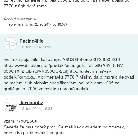
7770 z 8gb ddr5 rama ...
Zgodovina sprememb…
spremenil:
Brias
(
2. feb 2014 ob 10:57
)
Racing4life
::
2. feb 2014, 16:30
hvala za pojasnilo. kaj pa npr. ASUS GeForce GTX 650 2GB
http://www.dinokomp.at/produkt/asus-gef...
, ali GIGABYTE NV
650GTX, 2 GB (GV-N650OC-2GI)
http://funtech.si/si/vsi-
oddelki/komp/g...
v primerjavi z 7770 ? Mislim, da bi moralo delovati
na mojem kljub slabšim specifikacijam, saj raje dam 100€ za
grafično kot 700€ za celoten nov računalnik.
iloveboobz
::
2. feb 2014, 16:34
vzami 7790/260X..
Seveda če maš core2 proc. Če maš kak dvojedern p4 zmazek,
potem bo pa itk overkill ta grafa..