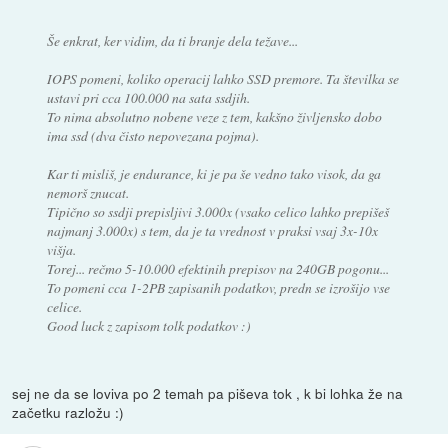
Še enkrat, ker vidim, da ti branje dela težave...
IOPS pomeni, koliko operacij lahko SSD premore. Ta številka se
ustavi pri cca 100.000 na sata ssdjih.
To nima absolutno nobene veze z tem, kakšno življensko dobo
ima ssd (dva čisto nepovezana pojma).
Kar ti misliš, je endurance, ki je pa še vedno tako visok, da ga
nemorš znucat.
Tipično so ssdji prepisljivi 3.000x (vsako celico lahko prepišeš
najmanj 3.000x) s tem, da je ta vrednost v praksi vsaj 3x-10x
višja.
Torej... rečmo 5-10.000 efektinih prepisov na 240GB pogonu...
To pomeni cca 1-2PB zapisanih podatkov, predn se izrošijo vse
celice.
Good luck z zapisom tolk podatkov :)
sej ne da se loviva po 2 temah pa piševa tok , k bi lohka že na
začetku razložu :)