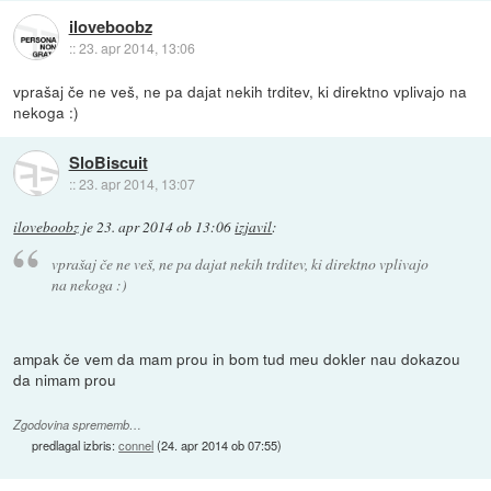
iloveboobz
::
23. apr 2014, 13:06
vprašaj če ne veš, ne pa dajat nekih trditev, ki direktno vplivajo na
nekoga :)
SloBiscuit
::
23. apr 2014, 13:07
iloveboobz
je
23. apr 2014 ob 13:06
izjavil
:
vprašaj če ne veš, ne pa dajat nekih trditev, ki direktno vplivajo
na nekoga :)
ampak če vem da mam prou in bom tud meu dokler nau dokazou
da nimam prou
Zgodovina sprememb…
predlagal izbris:
connel
(
24. apr 2014 ob 07:55
)