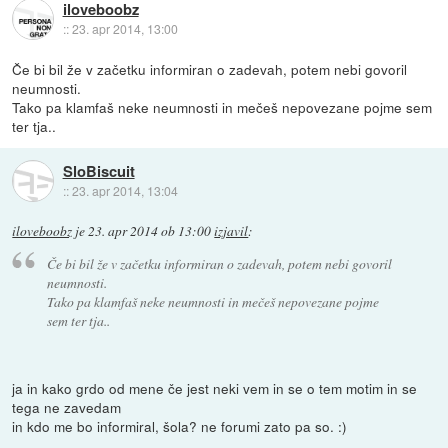
iloveboobz
::
23. apr 2014, 13:00
Če bi bil že v začetku informiran o zadevah, potem nebi govoril
neumnosti.
Tako pa klamfaš neke neumnosti in mečeš nepovezane pojme sem
ter tja..
SloBiscuit
::
23. apr 2014, 13:04
iloveboobz
je
23. apr 2014 ob 13:00
izjavil
:
Če bi bil že v začetku informiran o zadevah, potem nebi govoril
neumnosti.
Tako pa klamfaš neke neumnosti in mečeš nepovezane pojme
sem ter tja..
ja in kako grdo od mene če jest neki vem in se o tem motim in se
tega ne zavedam
in kdo me bo informiral, šola? ne forumi zato pa so. :)