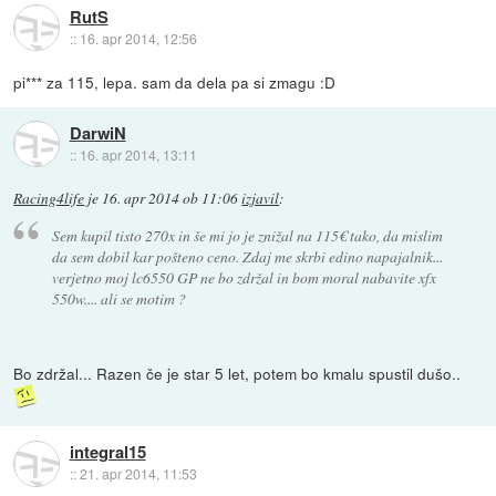
RutS
::
16. apr 2014, 12:56
pi*** za 115, lepa. sam da dela pa si zmagu :D
DarwiN
::
16. apr 2014, 13:11
Racing4life
je
16. apr 2014 ob 11:06
izjavil
:
Sem kupil tisto 270x in še mi jo je znižal na 115€ tako, da mislim
da sem dobil kar pošteno ceno. Zdaj me skrbi edino napajalnik...
verjetno moj lc6550 GP ne bo zdržal in bom moral nabavite xfx
550w.... ali se motim ?
Bo zdržal... Razen če je star 5 let, potem bo kmalu spustil dušo..
integral15
::
21. apr 2014, 11:53