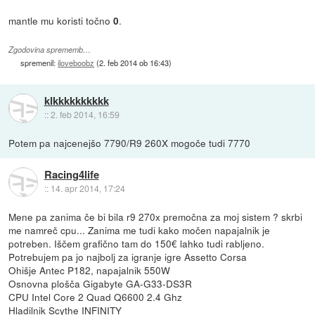
mantle mu koristi točno
.
0
Zgodovina sprememb…
spremenil:
iloveboobz
(
2. feb 2014 ob 16:43
)
klkkkkkkkkkk
::
2. feb 2014, 16:59
Potem pa najcenejšo 7790/R9 260X mogoče tudi 7770
Racing4life
::
14. apr 2014, 17:24
Mene pa zanima če bi bila r9 270x premočna za moj sistem ? skrbi
me namreč cpu... Zanima me tudi kako močen napajalnik je
potreben. Iščem grafično tam do 150€ lahko tudi rabljeno.
Potrebujem pa jo najbolj za igranje igre Assetto Corsa
Ohišje Antec P182, napajalnik 550W
Osnovna plošča Gigabyte GA-G33-DS3R
CPU Intel Core 2 Quad Q6600 2.4 Ghz
Hladilnik Scythe INFINITY