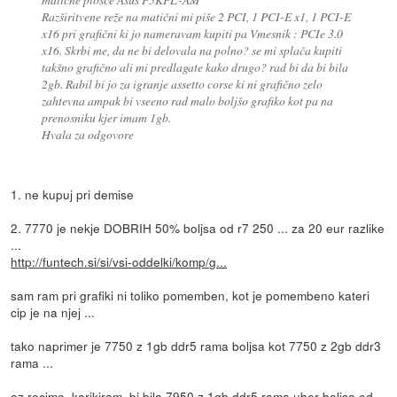
Razširitvene reže na matični mi piše 2 PCI, 1 PCI-E x1, 1 PCI-E
x16 pri grafični ki jo nameravam kupiti pa Vmesnik : PCIe 3.0
x16. Skrbi me, da ne bi delovala na polno? se mi splača kupiti
takšno grafično ali mi predlagate kako drugo? rad bi da bi bila
2gb. Rabil bi jo za igranje assetto corse ki ni grafično zelo
zahtevna ampak bi vseeno rad malo boljšo grafiko kot pa na
prenosniku kjer imam 1gb.
Hvala za odgovore
1. ne kupuj pri demise
2. 7770 je nekje DOBRIH 50% boljsa od r7 250 ... za 20 eur razlike
...
http://funtech.si/si/vsi-oddelki/komp/g...
sam ram pri grafiki ni toliko pomemben, kot je pomembeno kateri
cip je na njej ...
tako naprimer je 7750 z 1gb ddr5 rama boljsa kot 7750 z 2gb ddr3
rama ...
oz recimo, karikiram, bi bila 7950 z 1gb ddr5 rama uber boljsa od