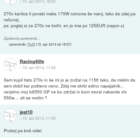
::
15. apr 2014, 18:53
270x kartica ti porabi maks 170W oziroma še manj, tako da zdej pa
računaj.
ps: poglej si za 270x na bolhi, en jo ima po 125EUR (vapor-x)
Zgodovina sprememb…
spremenilo:
RutS
(
15. apr 2014 ob 18:57
)
Racing4life
::
16. apr 2014, 11:06
Sem kupil tisto 270x in še mi jo je znižal na 115€ tako, da mislim da
sem dobil kar pošteno ceno. Zdaj me skrbi edino napajalnik...
verjetno moj lc6550 GP ne bo zdržal in bom moral nabavite xfx
550w.... ali se motim ?
jest10
::
16. apr 2014, 11:09
Probej pa boš videl