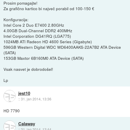
Prosim pomagajte!
Za grafično kartico bi največ porabil od 100-150 €
Konfiguracija:
Intel Core 2 Duo E7400 2.80GHz
4.00GB Dual-Channel DDR2 400MHz
Intel Corporation DG41RQ (LGA775)
1024MB ATI Radeon HD 4600 Series (Gigabyte)
596GB Western Digital WDC WD6400AAKS-22A7B2 ATA Device
(SATA)
153GB Maxtor 6B160M0 ATA Device (SATA)
Vsak nasvet je dobrodošel!
Lp
jest10
::
31. jan 2014, 13:36
HD 7790
Calaway
::
31. jan 2014, 13:44