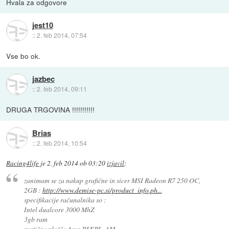
Hvala za odgovore
jest10
::
2. feb 2014, 07:54
Vse bo ok.
jazbec
::
2. feb 2014, 09:11
DRUGA TRGOVINA !!!!!!!!!!!
Brias
::
2. feb 2014, 10:54
Racing4life
je
2. feb 2014 ob 03:20
izjavil
:
zanimam se za nakup grafične in sicer MSI Radeon R7 250 OC,
2GB :
http://www.demise-pc.si/product_info.ph...
specifikacije računalnika so :
Intel dualcore 3000 MhZ
3gb ram
matične plošče Asus P5KPL-AM