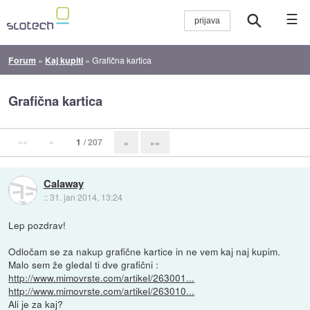
☰
Forum
»
Kaj kupiti
»
Grafična kartica
Grafična kartica
««
«
1
/ 207
»
»»
Calaway
::
31. jan 2014, 13:24
Lep pozdrav!
Odločam se za nakup grafične kartice in ne vem kaj naj kupim.
Malo sem že gledal ti dve grafični :
http://www.mimovrste.com/artikel/263001...
http://www.mimovrste.com/artikel/263010...
Ali je za kaj?