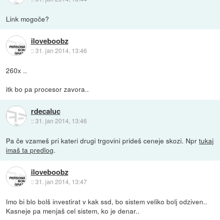
Link mogoče?
iloveboobz
::
31. jan 2014, 13:46
260x ..
itk bo pa procesor zavora..
rdecaluc
::
31. jan 2014, 13:46
Pa če vzameš pri kateri drugi trgovini prideš ceneje skozi. Npr
tukaj
imaš ta predlog
.
iloveboobz
::
31. jan 2014, 13:47
Imo bi blo bolš investirat v kak ssd, bo sistem veliko bolj odziven..
Kasneje pa menjaš cel sistem, ko je denar..