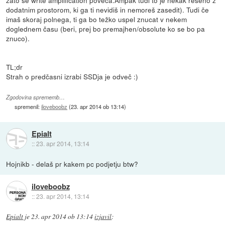
dodatnim prostorom, ki ga ti nevidiš in nemoreš zasedit). Tudi če
imaš skoraj polnega, ti ga bo težko uspel znucat v nekem
doglednem času (beri, prej bo premajhen/obsolute ko se bo pa
znuco).
TL;dr
Strah o predčasni izrabi SSDja je odveč :)
Zgodovina sprememb…
spremenil:
iloveboobz
(
23. apr 2014 ob 13:14
)
Epialt
::
23. apr 2014, 13:14
Hojnikb - delaš pr kakem pc podjetju btw?
iloveboobz
::
23. apr 2014, 13:14
Epialt
je
23. apr 2014 ob 13:14
izjavil
: