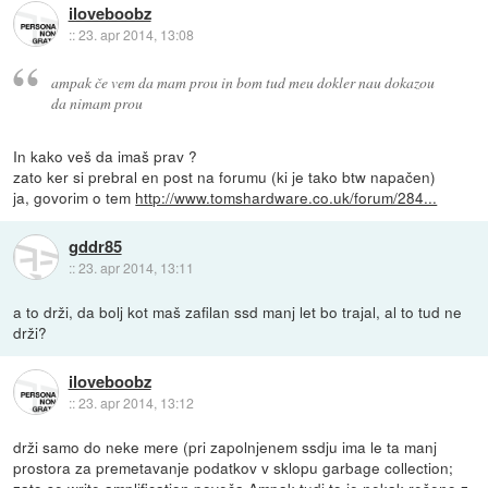
iloveboobz
::
23. apr 2014, 13:08
ampak če vem da mam prou in bom tud meu dokler nau dokazou
da nimam prou
In kako veš da imaš prav ?
zato ker si prebral en post na forumu (ki je tako btw napačen)
ja, govorim o tem
http://www.tomshardware.co.uk/forum/284...
gddr85
::
23. apr 2014, 13:11
a to drži, da bolj kot maš zafilan ssd manj let bo trajal, al to tud ne
drži?
iloveboobz
::
23. apr 2014, 13:12
drži samo do neke mere (pri zapolnjenem ssdju ima le ta manj
prostora za premetavanje podatkov v sklopu garbage collection;
zato se write amplification poveča.Ampak tudi to je nekak rešeno z