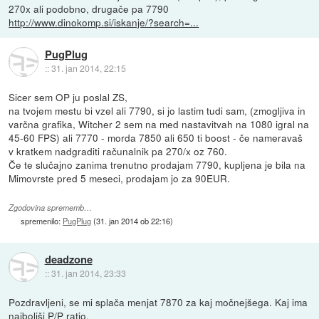
270x ali podobno, drugače pa 7790
http://www.dinokomp.si/iskanje/?search=...
PugPlug
::
31. jan 2014, 22:15
Sicer sem OP ju poslal ZS,
na tvojem mestu bi vzel ali 7790, si jo lastim tudi sam, (zmogljiva in
varčna grafika, Witcher 2 sem na med nastavitvah na 1080 igral na
45-60 FPS) ali 7770 - morda 7850 ali 650 ti boost - če nameravaš
v kratkem nadgraditi računalnik pa 270/x oz 760.
Če te slučajno zanima trenutno prodajam 7790, kupljena je bila na
Mimovrste pred 5 meseci, prodajam jo za 90EUR.
Zgodovina sprememb…
spremenilo:
PugPlug
(
31. jan 2014 ob 22:16
)
deadzone
::
31. jan 2014, 23:33
Pozdravljeni, se mi splača menjat 7870 za kaj močnejšega. Kaj ima
najboljši P/P ratio.