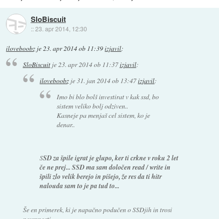
SloBiscuit
::
23. apr 2014, 12:30
iloveboobz
je
23. apr 2014 ob 11:39
izjavil
:
SloBiscuit
je
23. apr 2014 ob 11:37
izjavil
:
iloveboobz
je
31. jan 2014 ob 13:47
izjavil
:
Imo bi blo bolš investirat v kak ssd, bo
sistem veliko bolj odziven..
Kasneje pa menjaš cel sistem, ko je
denar..
S
SD za špile igrat je glupo, ker ti crkne v roku 2 let
če ne prej... SSD ma sam določen read / write in
špili zlo velik berejo in pišejo, že res da ti hitr
nalouda sam to je pa tud to...
Še en primerek, ki je napačno podučen o SSDjih in trosi
neumnosti.