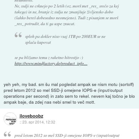
Ne, ssdji ne crknejo po 2 letih (oz. morš met _res_ srečo za kej
takega) in ne, branje iz ssdja ne zmanjšuje življensko dobo
(lahko bereš dobesedno neomejeno). Tudi z pisanjem se morš
_res_ potrudit, da ti ga uspe znucat.
sploh pa dokler niso vsaj 1TB po 200EUR se ne
splača kupovat
se pa bližamo temu z raketno hitrostjo :)
http://www.mindfactory.de/product_info....
yeh yeh, my bad. sm šu mal pogledat ampak se nism motu (sortoff)
pred letom 2012 so mel SSD-ji omejene IOPS-e (input/output
operations per second) in zato sem to rekel. nevem kaj točno je blo
ampak baje, da zdej nas nebi smel to več mott.
iloveboobz
::
23. apr 2014, 12:32
pred letom 2012 so mel SSD-ji omejene IOPS-e (input/output