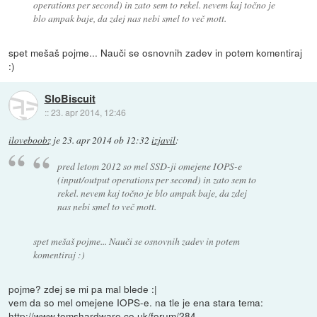
operations per second) in zato sem to rekel. nevem kaj točno je
blo ampak baje, da zdej nas nebi smel to več mott.
spet mešaš pojme... Nauči se osnovnih zadev in potem komentiraj
:)
SloBiscuit
::
23. apr 2014, 12:46
iloveboobz
je
23. apr 2014 ob 12:32
izjavil
:
pred letom 2012 so mel SSD-ji omejene IOPS-e
(input/output operations per second) in zato sem to
rekel. nevem kaj točno je blo ampak baje, da zdej
nas nebi smel to več mott.
spet mešaš pojme... Nauči se osnovnih zadev in potem
komentiraj :)
pojme? zdej se mi pa mal blede :|
vem da so mel omejene IOPS-e. na tle je ena stara tema:
http://www.tomshardware.co.uk/forum/284...