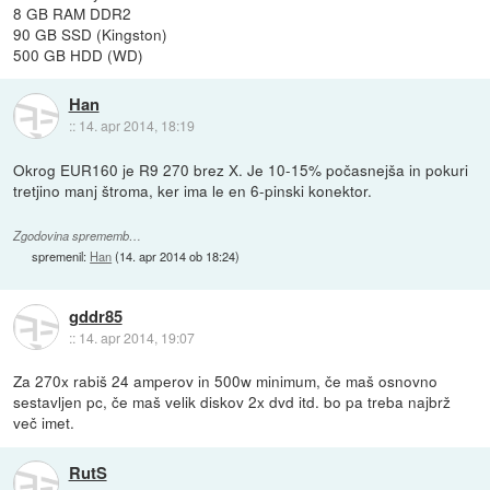
8 GB RAM DDR2
90 GB SSD (Kingston)
500 GB HDD (WD)
Han
::
14. apr 2014, 18:19
Okrog EUR160 je R9 270 brez X. Je 10-15% počasnejša in pokuri
tretjino manj štroma, ker ima le en 6-pinski konektor.
Zgodovina sprememb…
spremenil:
Han
(
14. apr 2014 ob 18:24
)
gddr85
::
14. apr 2014, 19:07
Za 270x rabiš 24 amperov in 500w minimum, če maš osnovno
sestavljen pc, če maš velik diskov 2x dvd itd. bo pa treba najbrž
več imet.
RutS