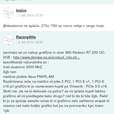
legice
::
1. feb 2014, 07:57
@deadzone ne splača. 270x /760 so ravno nekje v rangu tvoje.
Racing4life
::
2. feb 2014, 03:20
zanimam se za nakup grafične in sicer MSI Radeon R7 250 OC,
2GB :
http://www.demise-pc.si/product_info.ph...
specifikacije računalnika so :
Intel dualcore 3000 MhZ
3gb ram
matične plošče Asus P5KPL-AM
Razširitvene reže na matični mi piše 2 PCI, 1 PCI-E x1, 1 PCI-E
x16 pri grafični ki jo nameravam kupiti pa Vmesnik : PCIe 3.0 x16.
Skrbi me, da ne bi delovala na polno? se mi splača kupiti takšno
grafično ali mi predlagate kako drugo? rad bi da bi bila 2gb. Rabil
bi jo za igranje assetto corse ki ni grafično zelo zahtevna ampak bi
vseeno rad malo boljšo grafiko kot pa na prenosniku kjer imam
1gb.