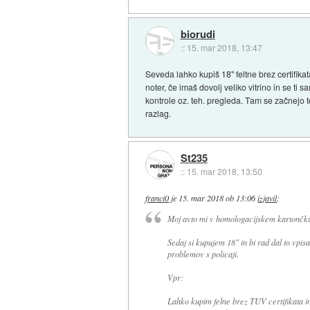
biorudi
::
15. mar 2018, 13:47
Seveda lahko kupiš 18" feltne brez certifikata
noter, če imaš dovolj veliko vitrino in se ti s
kontrole oz. teh. pregleda. Tam se začnejo 
razlag.
St235
::
15. mar 2018, 13:50
franci0
je
15. mar 2018 ob 13:06
izjavil
:
Moj avto mi v homologacijskem kartončku 
Sedaj si kupujem 18" in bi rad dal to vpi
problemov s policaji.
Vpr:
Lahko kupim felne brez TUV certifikata in