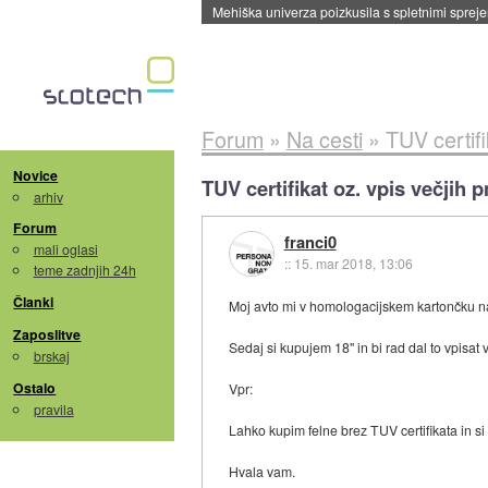
Mehiška univerza poizkusila s spletnimi sprejem
Forum
»
Na cesti
»
TUV certif
Novice
TUV certifikat oz. vpis večjih
arhiv
Forum
franci0
mali oglasi
::
15. mar 2018, 13:06
teme zadnjih 24h
Članki
Moj avto mi v homologacijskem kartončku na
Zaposlitve
Sedaj si kupujem 18" in bi rad dal to vpisat
brskaj
Ostalo
Vpr:
pravila
Lahko kupim felne brez TUV certifikata in si
Hvala vam.