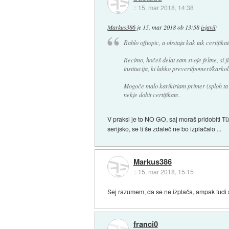
::
15. mar 2018, 14:38
Markus386
je
15. mar 2018 ob 13:58
izjavil
:
Rahlo offtopic, a obstaja kak tak certifikat
Recimo, hočeš delat sam svoje feltne, si ji
institucija, ki lahko preveri/pomeri/karkol
Mogoče malo karikiriam primer (sploh ta 
nekje dobit certifikate.
V praksi je to NO GO, saj moraš pridobiti Tü
serijsko, se ti še zdaleč ne bo izplačalo ...
Markus386
::
15. mar 2018, 15:15
Sej razumem, da se ne izplača, ampak tudi ak
franci0