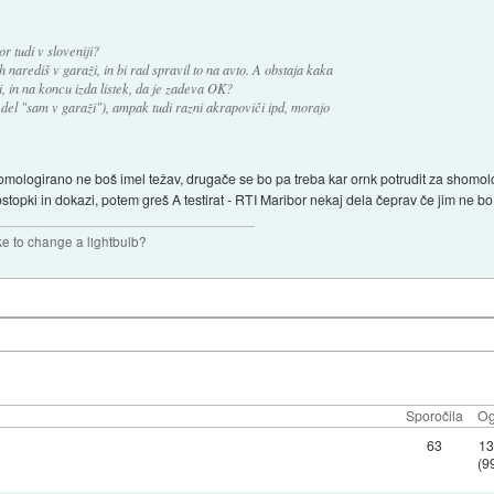
or tudi v sloveniji?
h narediš v garaži, in bi rad spravil to na avto. A obstaja kaka
i, in na koncu izda listek, da je zadeva OK?
del "sam v garaži"), ampak tudi razni akrapoviči ipd, morajo
omologirano ne boš imel težav, drugače se bo pa treba kar ornk potrudit za shomolog
topki in dokazi, potem greš A testirat - RTI Maribor nekaj dela čeprav če jim ne bo 
ke to change a lightbulb?
Sporočila
Og
63
13
(9