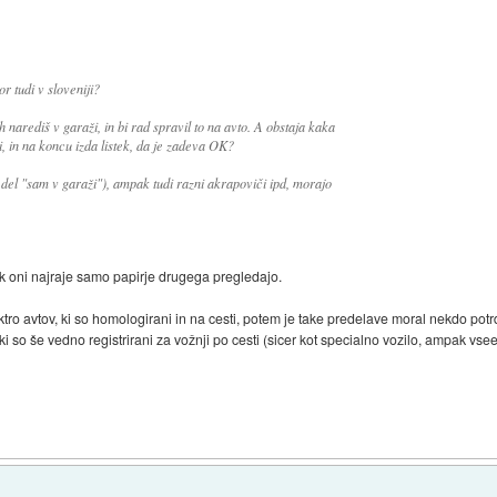
or tudi v sloveniji?
h narediš v garaži, in bi rad spravil to na avto. A obstaja kaka
i, in na koncu izda listek, da je zadeva OK?
del "sam v garaži"), ampak tudi razni akrapoviči ipd, morajo
ak oni najraje samo papirje drugega pregledajo.
ro avtov, ki so homologirani in na cesti, potem je take predelave moral nekdo potrd
ki so še vedno registrirani za vožnji po cesti (sicer kot specialno vozilo, ampak vse
)