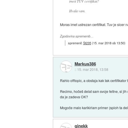
imeti TUV certifikat?
Hvala vam.
Moras imet ustrezan certifikat. Tuv je sicer 
Zgodovina sprememb…
spremenil:
St235
(
15. mar 2018 ob 13:50
)
Markus386
::
15. mar 2018, 13:58
Rahlo offtopic, a obstaja kak tak certifikator 
Recimo, hočeš delat sam svoje feltne, si jih n
da je zadeva OK?
Mogoče malo karikiriam primer (sploh ta del 
ginekk