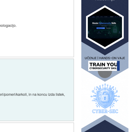
mologacijo.
eri/pomeri/karkoli, in na koncu izda listek,