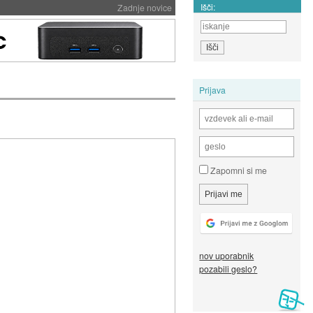
Išči:
Zadnje novice
Prijava
Zapomni si me
nov uporabnik
pozabili geslo?