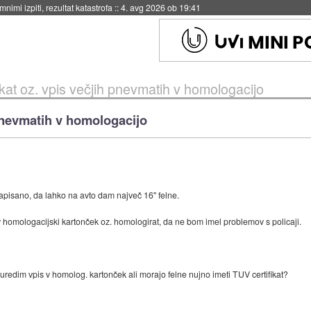
nimi izpiti, rezultat katastrofa
::
4. avg 2026 ob 19:41
ikat oz. vpis večjih pnevmatih v homologacijo
 pnevmatih v homologacijo
pisano, da lahko na avto dam največ 16" felne.
 v homologacijski kartonček oz. homologirat, da ne bom imel problemov s policaji.
 uredim vpis v homolog. kartonček ali morajo felne nujno imeti TUV certifikat?