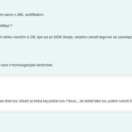
bim samo z JWL certifikatom.
tifikat ?
 jih lahko naročim iz DE, kjer pa so 200€ dražje, verjetno zaradi tega ker se zaved
 vpis v homologacijski kartonček.
se dobi tuv, včasih je treba kaj plačat cca 10eur)....će dobiš tako tuv, potem naroči ti