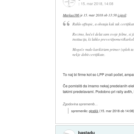
::
15. mar 2018, 14:08
Markus386
je
15. mar 2018 ob 13:58
izjavil
:
Rahlo offtopic, a obstaja kak tak certifikat
Recimo, hočeš delat sam svoje feltne, si ji
institucija, ki lahko preveri/pomeri/karkol
Mogoče malo karikiriam primer (sploh ta 
nekje dobit certifikate.
To naj bi firme kot so LPP znali počet, amp
Če pomisliš da imamo nekaj predelanih elekt
takimi predelavami. Podobno pri rally avtih, 
Zgodovina sprememb…
spremenilo:
ginekk
(
15. mar 2018 ob 14:08
bastadu