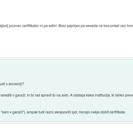
najbolj poznan certifikator ni pa edini. Brez papirjev pa seveda ne bos prisel cez ho
tudi v sloveniji?
arediš v garaži, in bi rad spravil to na avto. A obstaja kaka institucija, ki lahko prev
"sam v garaži"), ampak tudi razni akrapoviči ipd, morajo nekje dobit certifikate.