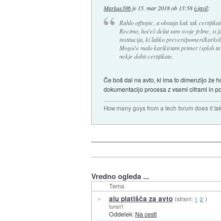
Markus386
je
15. mar 2018 ob 13:58
izjavil
:
Rahlo offtopic, a obstaja kak tak certifikat
Recimo, hočeš delat sam svoje feltne, si ji
institucija, ki lahko preveri/pomeri/karkol
Mogoče malo karikiriam primer (sploh ta 
nekje dobit certifikate.
Če boš dal na avto, ki ima to dimenzijo že h
dokumentacijo procesa z vsemi ciframi in pos
How many guys from a tech forum does it ta
Vredno ogleda ...
Tema
»
alu platišča za avto
(strani:
1
2
)
turist1
Oddelek:
Na cesti