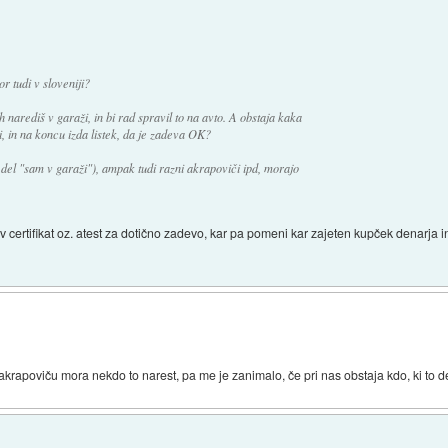
or tudi v sloveniji?
h narediš v garaži, in bi rad spravil to na avto. A obstaja kaka
i, in na koncu izda listek, da je zadeva OK?
del "sam v garaži"), ampak tudi razni akrapoviči ipd, morajo
v certifikat oz. atest za dotično zadevo, kar pa pomeni kar zajeten kupček denarja in
rapoviču mora nekdo to narest, pa me je zanimalo, če pri nas obstaja kdo, ki to dela