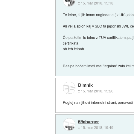
::
15. mar 2018, 15:18
Te felne, ki jih imam nagledane (iz UK), do
Ali velja sploh kaj v SLO ta japonski JWL cer
Če pa želim te felne z TUV ceritfikatom, pa
certifikata
ob teh felnah.
Res pa hočem imeti vse "legalno" zato želim
Dimnik
::
15. mar 2018, 15:26
Poglej na njihovi internetni strani, ponavadi 
69charger
::
15. mar 2018, 19:49