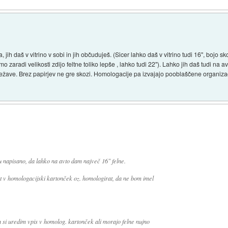
, jih daš v vitrino v sobi in jih občuduješ. (Sicer lahko daš v vitrino tudi 16", bojo 
amo zaradi velikosti zdijo feltne toliko lepše , lahko tudi 22"). Lahko jih daš tudi na a
težave. Brez papirjev ne gre skozi. Homologacije pa izvajajo pooblaščene organizac
napisano, da lahko na avto dam največ 16" felne.
sat v homologacijski kartonček oz. homologirat, da ne bom imel
 si uredim vpis v homolog. kartonček ali morajo felne nujno