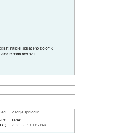
irat, najprej spisat eno zlo ornk
všeč te bodo odslovili.
ledi
Zadnje sporočilo
470
šernk
937)
7. sep 2019 09:50:43