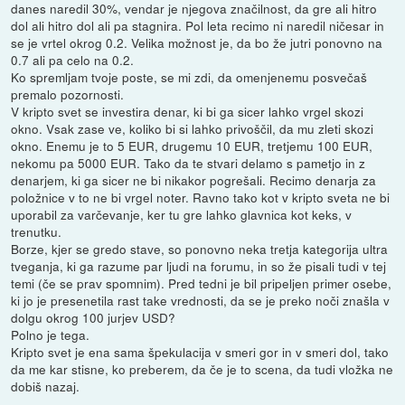
danes naredil 30%, vendar je njegova značilnost, da gre ali hitro
dol ali hitro dol ali pa stagnira. Pol leta recimo ni naredil ničesar in
se je vrtel okrog 0.2. Velika možnost je, da bo že jutri ponovno na
0.7 ali pa celo na 0.2.
Ko spremljam tvoje poste, se mi zdi, da omenjenemu posvečaš
premalo pozornosti.
V kripto svet se investira denar, ki bi ga sicer lahko vrgel skozi
okno. Vsak zase ve, koliko bi si lahko privoščil, da mu zleti skozi
okno. Enemu je to 5 EUR, drugemu 10 EUR, tretjemu 100 EUR,
nekomu pa 5000 EUR. Tako da te stvari delamo s pametjo in z
denarjem, ki ga sicer ne bi nikakor pogrešali. Recimo denarja za
položnice v to ne bi vrgel noter. Ravno tako kot v kripto sveta ne bi
uporabil za varčevanje, ker tu gre lahko glavnica kot keks, v
trenutku.
Borze, kjer se gredo stave, so ponovno neka tretja kategorija ultra
tveganja, ki ga razume par ljudi na forumu, in so že pisali tudi v tej
temi (če se prav spomnim). Pred tedni je bil pripeljen primer osebe,
ki jo je presenetila rast take vrednosti, da se je preko noči znašla v
dolgu okrog 100 jurjev USD?
Polno je tega.
Kripto svet je ena sama špekulacija v smeri gor in v smeri dol, tako
da me kar stisne, ko preberem, da če je to scena, da tudi vložka ne
dobiš nazaj.