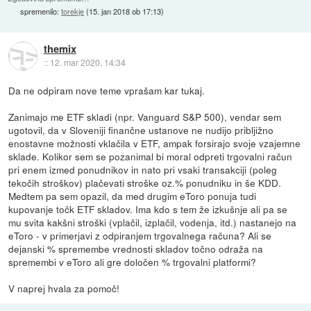
spremenilo:
torekje
(
15. jan 2018 ob 17:13
)
themix
::
12. mar 2020, 14:34
Da ne odpiram nove teme vprašam kar tukaj.
Zanimajo me ETF skladi (npr. Vanguard S&P 500), vendar sem
ugotovil, da v Sloveniji finančne ustanove ne nudijo pribljižno
enostavne možnosti vklačila v ETF, ampak forsirajo svoje vzajemne
sklade. Kolikor sem se pozanimal bi moral odpreti trgovalni račun
pri enem izmed ponudnikov in nato pri vsaki transakciji (poleg
tekočih stroškov) plačevati stroške oz.% ponudniku in še KDD.
Medtem pa sem opazil, da med drugim eToro ponuja tudi
kupovanje točk ETF skladov. Ima kdo s tem že izkušnje ali pa se
mu svita kakšni stroški (vplačil, izplačil, vodenja, itd.) nastanejo na
eToro - v primerjavi z odpiranjem trgovalnega računa? Ali se
dejanski % spremembe vrednosti skladov točno odraža na
spremembi v eToro ali gre določen % trgovalni platformi?
V naprej hvala za pomoč!