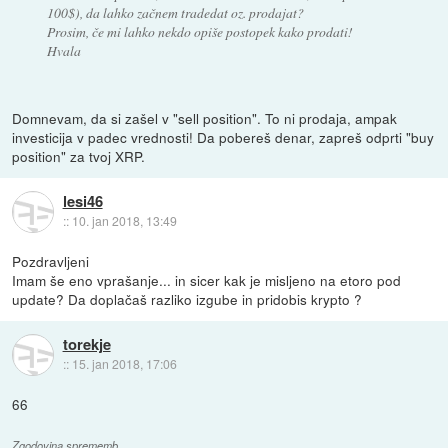
100$), da lahko začnem tradedat oz. prodajat?
Prosim, če mi lahko nekdo opiše postopek kako prodati!
Hvala
Domnevam, da si zašel v "sell position". To ni prodaja, ampak
investicija v padec vrednosti! Da pobereš denar, zapreš odprti "buy
position" za tvoj XRP.
lesi46
::
10. jan 2018, 13:49
Pozdravljeni
Imam še eno vprašanje... in sicer kak je misljeno na etoro pod
update? Da doplačaš razliko izgube in pridobis krypto ?
torekje
::
15. jan 2018, 17:06
66
Zgodovina sprememb…