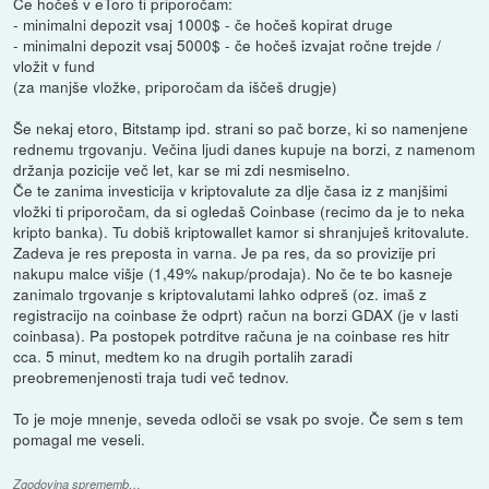
Če hočeš v eToro ti priporočam:
- minimalni depozit vsaj 1000$ - če hočeš kopirat druge
- minimalni depozit vsaj 5000$ - če hočeš izvajat ročne trejde /
vložit v fund
(za manjše vložke, priporočam da iščeš drugje)
Še nekaj etoro, Bitstamp ipd. strani so pač borze, ki so namenjene
rednemu trgovanju. Večina ljudi danes kupuje na borzi, z namenom
držanja pozicije več let, kar se mi zdi nesmiselno.
Če te zanima investicija v kriptovalute za dlje časa iz z manjšimi
vložki ti priporočam, da si ogledaš Coinbase (recimo da je to neka
kripto banka). Tu dobiš kriptowallet kamor si shranjuješ kritovalute.
Zadeva je res preposta in varna. Je pa res, da so provizije pri
nakupu malce višje (1,49% nakup/prodaja). No če te bo kasneje
zanimalo trgovanje s kriptovalutami lahko odpreš (oz. imaš z
registracijo na coinbase že odprt) račun na borzi GDAX (je v lasti
coinbasa). Pa postopek potrditve računa je na coinbase res hitr
cca. 5 minut, medtem ko na drugih portalih zaradi
preobremenjenosti traja tudi več tednov.
To je moje mnenje, seveda odloči se vsak po svoje. Če sem s tem
pomagal me veseli.
Zgodovina sprememb…