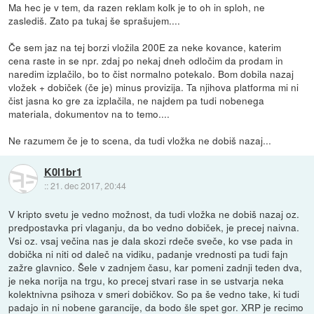
Ma hec je v tem, da razen reklam kolk je to oh in sploh, ne
zaslediš. Zato pa tukaj še sprašujem....
Če sem jaz na tej borzi vložila 200E za neke kovance, katerim
cena raste in se npr. zdaj po nekaj dneh odločim da prodam in
naredim izplačilo, bo to čist normalno potekalo. Bom dobila nazaj
vložek + dobiček (če je) minus provizija. Ta njihova platforma mi ni
čist jasna ko gre za izplačila, ne najdem pa tudi nobenega
materiala, dokumentov na to temo....
Ne razumem če je to scena, da tudi vložka ne dobiš nazaj...
K0l1br1
::
21. dec 2017, 20:44
V kripto svetu je vedno možnost, da tudi vložka ne dobiš nazaj oz.
predpostavka pri vlaganju, da bo vedno dobiček, je precej naivna.
Vsi oz. vsaj večina nas je dala skozi rdeče sveče, ko vse pada in
dobička ni niti od daleč na vidiku, padanje vrednosti pa tudi fajn
zažre glavnico. Šele v zadnjem času, kar pomeni zadnji teden dva,
je neka norija na trgu, ko precej stvari rase in se ustvarja neka
kolektnivna psihoza v smeri dobičkov. So pa še vedno take, ki tudi
padajo in ni nobene garancije, da bodo šle spet gor. XRP je recimo