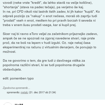
vzvodi (neke vrste "kredit", da lahko staviš na večje količine),
"shortanja" (stava na padec tečaja), pa verjetno še kaj.
In ne, pri CFD nikoli nisi lastnik tistih zadev, ki jih kakor "kupiš". Ko
odpreš pozicijo za "nakup" n enot nečesa, moraš ob zaprtju tudi
"prodati" vseh n enot, medtem ko pri pravih borzah ti seveda ni
treba v enem šusu prodati vsega, kar si kupil prej.
Sicer naj bi ravno eToro veljal za začetnikom prijaznejšo zadevo,
ampak če se ne spoznaš na zgoraj navedene stvari, raje prste
proč, da ne boš na lepem v hudi izgubi. Oz. raje nekaj časa
eksperimentiraj na računu z virtualnim denarjem, če ponujajo to
možnost.
Da ne govorimo o tem, da gre tudi z davčnega vidika za
popolnoma različni stvari, ki se tudi popolnoma drugače
obdavčujeta.
edit: pomemben typo
Zgodovina sprememb…
spremenilo:
metalc
(
21. dec 2017 ob 21:34
)
HalM