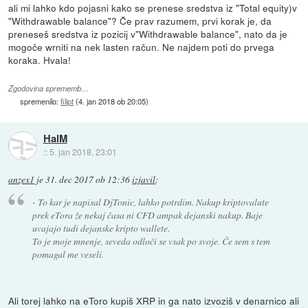
ali mi lahko kdo pojasni kako se prenese sredstva iz "Total equity)v
"Withdrawable balance"? Če prav razumem, prvi korak je, da
preneseš sredstva iz pozicij v"Withdrawable balance", nato da je
mogoče wrniti na nek lasten račun. Ne najdem poti do prvega
koraka. Hvala!
Zgodovina sprememb…
spremenilo:
filipt
(
4. jan 2018 ob 20:05
)
HalM
::
5. jan 2018, 23:01
anzex1
je
31. dec 2017 ob 12:36
izjavil
:
- To kar je napisal DjTonic, lahko potrdim. Nakup kriptovalute
prek eTora že nekaj časa ni CFD ampak dejanski nakup. Baje
uvajajo tudi dejanske kripto wallete.
To je moje mnenje, seveda odloči se vsak po svoje. Če sem s tem
pomagal me veseli.
Ali torej lahko na eToro kupiš XRP in ga nato izvoziš v denarnico ali