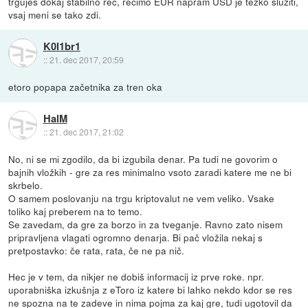
trguješ dokaj stabilno reč, recimo EUR napram USD je težko služiti,
vsaj meni se tako zdi.
K0l1br1
::
21. dec 2017, 20:59
etoro popapa začetnika za tren oka
HalM
::
21. dec 2017, 21:02
No, ni se mi zgodilo, da bi izgubila denar. Pa tudi ne govorim o
bajnih vložkih - gre za res minimalno vsoto zaradi katere me ne bi
skrbelo.
O samem poslovanju na trgu kriptovalut ne vem veliko. Vsake
toliko kaj preberem na to temo.
Se zavedam, da gre za borzo in za tveganje. Ravno zato nisem
pripravljena vlagati ogromno denarja. Bi pač vložila nekaj s
pretpostavko: če rata, rata, če ne pa nič.
Hec je v tem, da nikjer ne dobiš informacij iz prve roke. npr.
uporabniška izkušnja z eToro iz katere bi lahko nekdo kdor se res
ne spozna na te zadeve in nima pojma za kaj gre, tudi ugotovil da