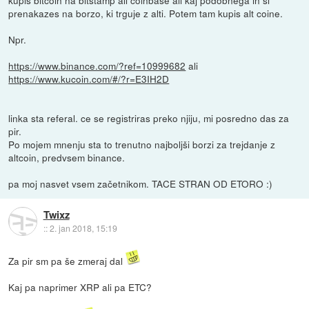
prenakazes na borzo, ki trguje z alti. Potem tam kupis alt coine.
Npr.
https://www.binance.com/?ref=10999682
ali
https://www.kucoin.com/#/?r=E3IH2D
linka sta referal. ce se registriras preko njiju, mi posredno das za
pir.
Po mojem mnenju sta to trenutno najboljši borzi za trejdanje z
altcoin, predvsem binance.
pa moj nasvet vsem začetnikom. TACE STRAN OD ETORO :)
Twixz
::
2. jan 2018, 15:19
Za pir sm pa še zmeraj dal
Kaj pa naprimer XRP ali pa ETC?