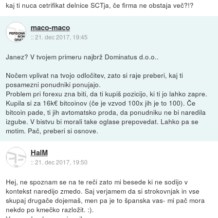
kaj ti nuca cetrifikat delnice SCTja, če firma ne obstaja več?!?
maco-maco
::
21. dec 2017, 19:45
Janez? V tvojem primeru najbrž Dominatus d.o.o..
Nočem vplivat na tvojo odločitev, zato si raje preberi, kaj ti
posamezni ponudniki ponujajo.
Problem pri forexu zna biti, da ti kupiš pozicijo, ki ti jo lahko zapre.
Kupila si za 16k€ bitcoinov (če je vzvod 100x jih je to 100). Če
bitcoin pade, ti jih avtomatsko proda, da ponudniku ne bi naredila
izgube. V bistvu bi morali take oglase prepovedat. Lahko pa se
motim. Pač, preberi si osnove.
HalM
::
21. dec 2017, 19:50
Hej, ne spoznam se na te reči zato mi besede ki ne sodijo v
kontekst naredijo zmedo. Saj verjamem da si strokovnjak in vse
skupaj drugače dojemaš, men pa je to španska vas- mi pač mora
nekdo po kmečko razložit. :).