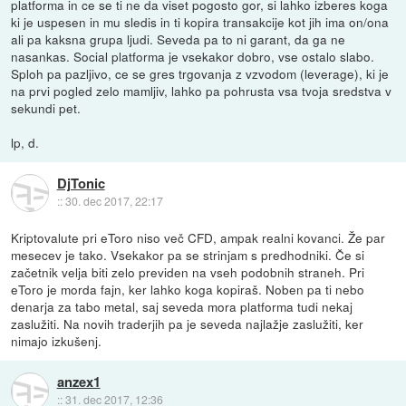
platforma in ce se ti ne da viset pogosto gor, si lahko izberes koga
ki je uspesen in mu sledis in ti kopira transakcije kot jih ima on/ona
ali pa kaksna grupa ljudi. Seveda pa to ni garant, da ga ne
nasankas. Social platforma je vsekakor dobro, vse ostalo slabo.
Sploh pa pazljivo, ce se gres trgovanja z vzvodom (leverage), ki je
na prvi pogled zelo mamljiv, lahko pa pohrusta vsa tvoja sredstva v
sekundi pet.
lp, d.
DjTonic
::
30. dec 2017, 22:17
Kriptovalute pri eToro niso več CFD, ampak realni kovanci. Že par
mesecev je tako. Vsekakor pa se strinjam s predhodniki. Če si
začetnik velja biti zelo previden na vseh podobnih straneh. Pri
eToro je morda fajn, ker lahko koga kopiraš. Noben pa ti nebo
denarja za tabo metal, saj seveda mora platforma tudi nekaj
zaslužiti. Na novih traderjih pa je seveda najlažje zaslužiti, ker
nimajo izkušenj.
anzex1
::
31. dec 2017, 12:36