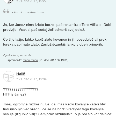
::
21. dec 2017, 19:27
eToro kar reklamirana
Ja, ker Janez nima kripto borze, pač reklamira eToro Affiliate. Dobi
provizijo. Vsak si pač sedaj želi odmerit svoj delež.
Če ti je lažje; lahko kupiš zlate kovance in jih poseduješ ali prek
forexa papirnato zlato. Zaslužiš/zgubiš lahko v obeh primerih.
Zgodovina sprememb…
spremenilo:
maco-maco
(
21. dec 2017 ob 19:31
)
HalM
::
21. dec 2017, 19:34
?????????????????
HTF is Janez?
Torej, ogromne razlike ni. Le, da imaš v roki kovance kateri btw.
tudi niso nič več vredni, če se na borzi vrednost tega kovanca
sesuje (izgubijo vsi)? Sem prav razumela? To je pol tko kot delnice: