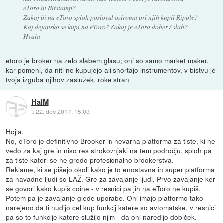
eToro in Bitstamp?
Zakaj bi na eToro sploh posloval oziroma pri njih kupil Ripple?
Kaj dejansko se kupi na eToro? Zakaj je eToro dober / slab?
Hvala
etoro je broker na zelo slabem glasu; oni so samo market maker,
kar pomeni, da niti ne kupujejo ali shortajo instrumentov, v bistvu je
tvoja izguba njihov zaslužek, roke stran
HalM
::
22. dec 2017, 15:03
Hojla.
No, eToro je definitivno Brooker in nevarna platforma za tiste, ki ne
vedo za kaj gre in niso res strokovnjaki na tem področju, sploh pa
za tiste kateri se ne gredo profesionalno brookerstva.
Reklame, ki se pišejo okoli kako je to enostavna in super platforma
za navadne ljudi so LAŽ. Gre za zavajanje ljudi. Prvo zavajanje ker
se govori kako kupiš coine - v resnici pa jih na eToro ne kupiš.
Potem pa je zavajanje glede uporabe. Oni imajo platformo tako
narejeno da ti nudijo cel kup funkcij katere so avtomatske, v resnici
pa so to funkcije katere služijo njim - da oni naredijo dobiček.