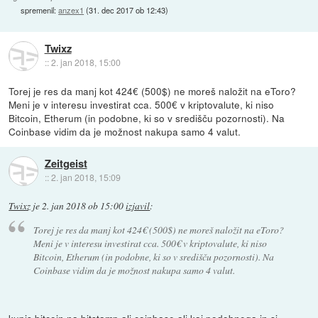
spremenil:
anzex1
(
31. dec 2017 ob 12:43
)
Twixz
::
2. jan 2018, 15:00
Torej je res da manj kot 424€ (500$) ne moreš naložit na eToro?
Meni je v interesu investirat cca. 500€ v kriptovalute, ki niso
Bitcoin, Etherum (in podobne, ki so v središču pozornosti). Na
Coinbase vidim da je možnost nakupa samo 4 valut.
Zeitgeist
::
2. jan 2018, 15:09
Twixz
je
2. jan 2018 ob 15:00
izjavil
:
Torej je res da manj kot 424€ (500$) ne moreš naložit na eToro?
Meni je v interesu investirat cca. 500€ v kriptovalute, ki niso
Bitcoin, Etherum (in podobne, ki so v središču pozornosti). Na
Coinbase vidim da je možnost nakupa samo 4 valut.
kupis bitcoin na bitstamp ali coinbase ali kaj podobnega in si