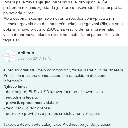
Potem pa je zavajanje ljudi na temo kaj eToro sploh je. Če
preberem reklamo zgleda da je eToro enakovreden Bitspamp-u kar
pa seveda ni res....
Moja osebna izkušnja: zelo nevarna reč. Jaz sem vplačala min
znesek, trgovala dva dni, na srečo nekaj malega zaslužila, da sem
pokrila njihovo provizijo 25USD za vračilo denarja, prenehala,
vzela denar nazaj tako da nisem na zgubi. Ne bi pa se nikoli več
tega šla!
delfinus
::
22. dec 2017, 18:49
eToro so oderuhi. Imajo ogromno fint, zaradi katerih jih ne izberem.
Pri njih imam samo demo account in da cekiram dolocene
informacije.
Njihove finte:
- da ti najprej EUR v USD konvertirajo po njihovem zelo
neugodnem tecaju,
- prevelik spread med valutami
- zelo visok "overnight fee".
- oderuske provizije za prenos sredstev na tvoj racun.
Tako, da dobro vedo zakaj tako. Prednost pa je, da je social