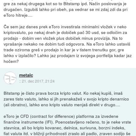
gre za nekaj drugega kot so to Bitstamp ipd. Način poslovanja je
drugačen. Izgubiš lahko pri obeh, pa vednar se mi zdaj zdi da pri
eToro hitreje....
Če sem jaz danes prek eToro investirala minimalni vložek v neko
kriptovaluto, po nekaj dneh je dobiček pač 30 usd, se odločim za
prodajo - dobim ven vložek plus dobiček minus provizija. Na to
vprašanje nekako ne dobim tudi odgovora. Na eToro lahko ustaviš
trade oziroma greš v prodajo in kar je v tistem trenutku gor, gre
lahko v izplačilo? Lahko jaz prodajam iz svojega portfelija kadar jaz
hočem?
metalc
::
21. dec 2017, 21:24
Bitstamp je čisto prava borza kripto valut. Ko nekaj kupiš, imaš
zares tisto valuto, lahko si jih prenakažeš v svojo kripto denarnico
(ali obratno), lahko eno kripto valuto menjaš direkt v drugo....
eToro je CFD (contract for difference) platforma za izvedene
finančne instrumente (IFI). Poenostavljeno rečeno, to je neke vrste
stavnica, ali bo kripto kovanec, delnica, surivuna, borzni indeks,
fiat valuta itd. v bližnji prihodnosti zraslo ali padlo, zraven sodijo še