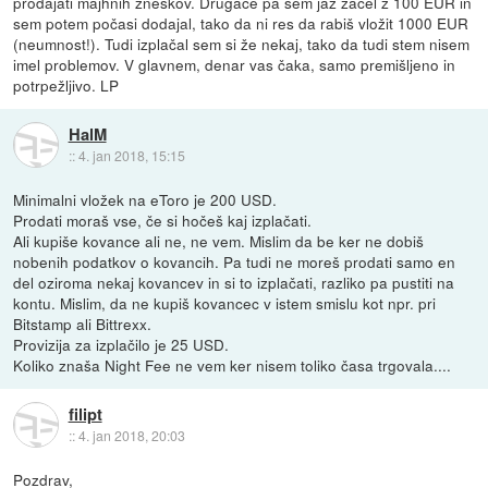
prodajati majhnih zneskov. Drugače pa sem jaz začel z 100 EUR in
sem potem počasi dodajal, tako da ni res da rabiš vložit 1000 EUR
(neumnost!). Tudi izplačal sem si že nekaj, tako da tudi stem nisem
imel problemov. V glavnem, denar vas čaka, samo premišljeno in
potrpežljivo. LP
HalM
::
4. jan 2018, 15:15
Minimalni vložek na eToro je 200 USD.
Prodati moraš vse, če si hočeš kaj izplačati.
Ali kupiše kovance ali ne, ne vem. Mislim da be ker ne dobiš
nobenih podatkov o kovancih. Pa tudi ne moreš prodati samo en
del oziroma nekaj kovancev in si to izplačati, razliko pa pustiti na
kontu. Mislim, da ne kupiš kovancec v istem smislu kot npr. pri
Bitstamp ali Bittrexx.
Provizija za izplačilo je 25 USD.
Koliko znaša Night Fee ne vem ker nisem toliko časa trgovala....
filipt
::
4. jan 2018, 20:03
Pozdrav,