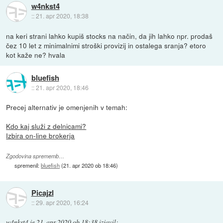
w4nkst4
::
21. apr 2020, 18:38
na keri strani lahko kupiš stocks na način, da jih lahko npr. prodaš
čez 10 let z minimalnimi stroški provizij in ostalega sranja? etoro
kot kaže ne? hvala
bluefish
::
21. apr 2020, 18:46
Precej alternativ je omenjenih v temah:
Kdo kaj služi z delnicami?
Izbira on-line brokerja
Zgodovina sprememb…
spremenil:
bluefish
(
21. apr 2020 ob 18:46
)
Picajzl
::
29. apr 2020, 16:24
w4nkst4
je
21. apr 2020 ob 18:38
izjavil
: