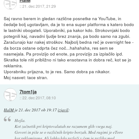
::
21. dec 2017, 21:29
Saj ravno berem in gledan različne posnetke na YouTube, in
čedalje bolj ugotavljam, da je to ena super platforma s katero bodo
le lastniki obogateli. Uporabniki, pa kakor kdo. Strokovnjaki bodo
potegnili kaj, navadni ljudje brez znanja, pa bodo samo na zgubi.
Zaračunajo kar nakej stroškov. Najbolj bedna reč je overnight fee -
da borza ostane odprta čez noč...hahahaha, res sem se
nasmejala. Pa provizijo od enote, pa provizijo za izplačilo ipd.
Skratka tole niti približno ni tako ensotavna in dobra reč, kot se jo
reklamira.
Uporabniku prijazna, to je res. Samo dobra pa nikakor.
Moj nasvet: tace stran.
7tom1ja
::
22. dec 2017, 08:10
HalM
je
21. dec 2017 ob 19:17
izjavil
:
Hojla.
Kot začnetik pri kriptovalutah ne razumem glih vsega naj.
Govori in piše se o različnih kripto borzah. Med rugimi je eToro
kar reklamirana. Ali lahko kdo razloži v čem je razlika med