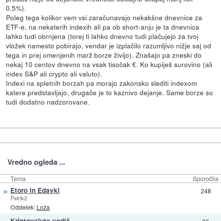
0.5%).
Poleg tega kolikor vem vsi zaračunavajo nekakšne dnevnice za
ETF-e, na nekaterih indexih ali pa ob short-anju je ta dnevnica
lahko tudi obrnjena (torej ti lahko dnevno tudi plačujejo za tvoj
vložek namesto pobirajo, vendar je izplačilo razumljivo nižje saj od
tega in prej omenjenih marž borze živijo). Znašajo pa zneski do
nekaj 10 centov dnevno na vsak tisočak €. Ko kupiješ surovino (ali
index S&P ali crypto ali valuto).
Indexi na spletnih borzah pa morajo zakonsko slediti indexom
katere predstavljajo, drugače je to kaznivo dejanje. Same borze so
tudi dodatno nadzorovane.
Vredno ogleda ...
Tema
Sporočila
»
Etoro in Edavki
248
Patrik2
Oddelek:
Loža
»
Kriptovalute vodič