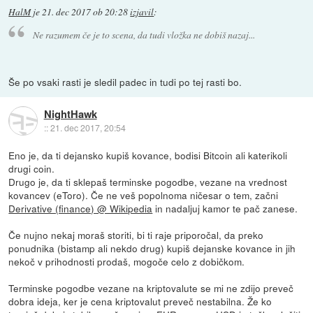
HalM
je
21. dec 2017 ob 20:28
izjavil
:
Ne razumem če je to scena, da tudi vložka ne dobiš nazaj...
Še po vsaki rasti je sledil padec in tudi po tej rasti bo.
NightHawk
::
21. dec 2017, 20:54
Eno je, da ti dejansko kupiš kovance, bodisi Bitcoin ali katerikoli
drugi coin.
Drugo je, da ti sklepaš terminske pogodbe, vezane na vrednost
kovancev (eToro). Če ne veš popolnoma ničesar o tem, začni
Derivative (finance) @ Wikipedia
in nadaljuj kamor te pač zanese.
Če nujno nekaj moraš storiti, bi ti raje priporočal, da preko
ponudnika (bistamp ali nekdo drug) kupiš dejanske kovance in jih
nekoč v prihodnosti prodaš, mogoče celo z dobičkom.
Terminske pogodbe vezane na kriptovalute se mi ne zdijo preveč
dobra ideja, ker je cena kriptovalut preveč nestabilna. Že ko