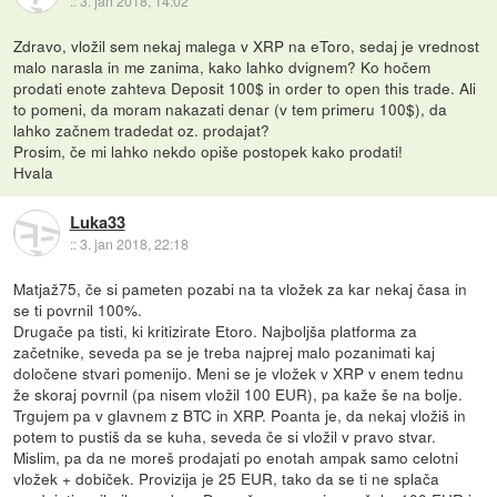
::
3. jan 2018, 14:02
Zdravo, vložil sem nekaj malega v XRP na eToro, sedaj je vrednost
malo narasla in me zanima, kako lahko dvignem? Ko hočem
prodati enote zahteva Deposit 100$ in order to open this trade. Ali
to pomeni, da moram nakazati denar (v tem primeru 100$), da
lahko začnem tradedat oz. prodajat?
Prosim, če mi lahko nekdo opiše postopek kako prodati!
Hvala
Luka33
::
3. jan 2018, 22:18
Matjaž75, če si pameten pozabi na ta vložek za kar nekaj časa in
se ti povrnil 100%.
Drugače pa tisti, ki kritizirate Etoro. Najboljša platforma za
začetnike, seveda pa se je treba najprej malo pozanimati kaj
določene stvari pomenijo. Meni se je vložek v XRP v enem tednu
že skoraj povrnil (pa nisem vložil 100 EUR), pa kaže še na bolje.
Trgujem pa v glavnem z BTC in XRP. Poanta je, da nekaj vložiš in
potem to pustiš da se kuha, seveda če si vložil v pravo stvar.
Mislim, pa da ne moreš prodajati po enotah ampak samo celotni
vložek + dobiček. Provizija je 25 EUR, tako da se ti ne splača