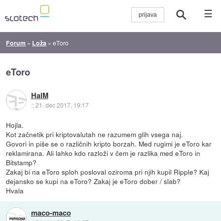
☰
Forum
»
Loža
»
eToro
eToro
HalM
::
21. dec 2017, 19:17
Hojla.
Kot začnetik pri kriptovalutah ne razumem glih vsega naj.
Govori in piše se o različnih kripto borzah. Med rugimi je eToro kar
reklamirana. Ali lahko kdo razloži v čem je razlika med eToro in
Bitstamp?
Zakaj bi na eToro sploh posloval oziroma pri njih kupil Ripple? Kaj
dejansko se kupi na eToro? Zakaj je eToro dober / slab?
Hvala
maco-maco