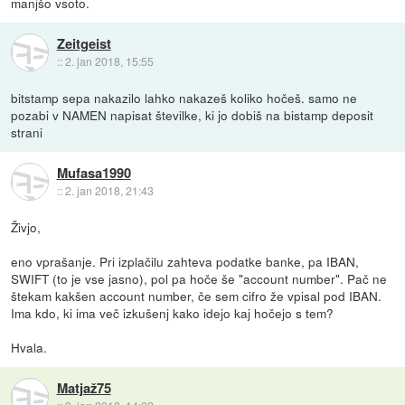
manjšo vsoto.
Zeitgeist
::
2. jan 2018, 15:55
bitstamp sepa nakazilo lahko nakazeš koliko hočeš. samo ne
pozabi v NAMEN napisat številke, ki jo dobiš na bistamp deposit
strani
Mufasa1990
::
2. jan 2018, 21:43
Živjo,
eno vprašanje. Pri izplačilu zahteva podatke banke, pa IBAN,
SWIFT (to je vse jasno), pol pa hoče še "account number". Pač ne
štekam kakšen account number, če sem cifro že vpisal pod IBAN.
Ima kdo, ki ima več izkušenj kako idejo kaj hočejo s tem?
Hvala.
Matjaž75