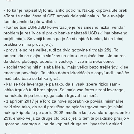
- To kar je napisal DjTonic, lahko potrdim. Nakup kriptovalute prek
eTora že nekaj časa ni CFD ampak dejanski nakup. Baje uvajajo
tudi dejanske kripto wallete.
- Kar se tiče EUR/USD konverzacije je res smešno nizka, vendar
problem je rešljiv če si preko banke nakažeš USD (ki ima bistveno
boljši tečaj). Še večji bonus pa je če si najdeš banko, ki na tečaj
praktično nima provizije ;).
- provizije so res velike, tudi za dvig gotovine ti trgajo 25$. To
pomeni da se majhnih vložkov na etoru ne splača imet. Je pa res
da dobro plačujejo popular investorje - vse ima neko ceno.
- social trading niti ni slaba ideja, imajo veliko bazo trejderjov, ki se
enormno povečuje. To lahko dobro izkoriščajo s copyfundi - pač če
maš tako bazo se lahko igraš.
- kar se tiče leveraga je pa tako, da si vsak izbere riziko sam -
lahko trguješ tudi brez njega. Saj majo vse forex strani leverage,
na nekaterih pa brez njega sploh trgovat ne morš.
- z aprilom 2017 je eToro za nove uporabnike povišal minimalne
trejd size tako, da se ti praktično ne splača trgovat tam (minialni
nakup kriptota je po aprilu 200$, medtem ko je za stare uporabnike
25$, enako velja za druge cfd pozicije). S tem te praktično prisiljo v
uporabo leveraga ali pa da kopiraš druge oz. investiraš v sklad.