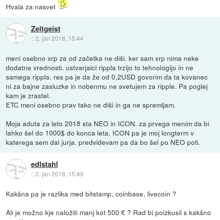
Hvala za nasvet
Zeitgeist
::
2. jan 2018, 15:44
meni osebno xrp ze od začetka ne diši. ker sam xrp nima neke
dodatne vrednosti. ustvarjalci rippla trzijo to tehnologijo in ne
samega rippla. res pa je da že od 0,2USD govorim da ta kovanec
ni za bajne zasluzke in nobenmu ne svetujem za ripple. Pa poglej
kam je zrastel.
ETC meni osebno prav tako ne diši in ga ne spremljam.
Moja aduta za leto 2018 sta NEO in ICON. za prvega menim da bi
lahko šel do 1000$ do konca leta. ICON pa je moj longterm v
katerega sem dal jurja. predvidevam pa da bo šel po NEO poti.
edlstahl
::
2. jan 2018, 15:49
Kakšna pa je razlika med bitstamp, coinbase, livecoin ?
Ali je možno kje naložiti manj kot 500 € ? Rad bi poizkusil s kakšno