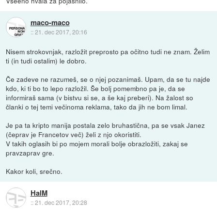
Vseeno hvala za pojasnilo.
maco-maco
::
21. dec 2017, 20:16
Nisem strokovnjak, razložit preprosto pa očitno tudi ne znam. Želim
ti (in tudi ostalim) le dobro.
Če zadeve ne razumeš, se o njej pozanimaš. Upam, da se tu najde
kdo, ki ti bo to lepo razložil. Še bolj pomembno pa je, da se
informiraš sama (v bistvu si se, a še kaj preberi). Na žalost so
članki o tej temi večinoma reklama, tako da jih ne bom limal.
Je pa ta kripto manija postala zelo bruhastična, pa se vsak Janez
(čeprav je Francetov več) želi z njo okoristiti.
V takih oglasih bi po mojem morali bolje obrazložiti, zakaj se
pravzaprav gre.
Kakor koli, srečno.
HalM
::
21. dec 2017, 20:28