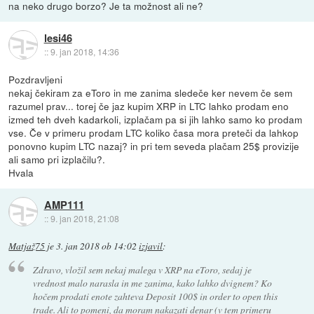
na neko drugo borzo? Je ta možnost ali ne?
lesi46
::
9. jan 2018, 14:36
Pozdravljeni
nekaj čekiram za eToro in me zanima sledeče ker nevem če sem
razumel prav... torej če jaz kupim XRP in LTC lahko prodam eno
izmed teh dveh kadarkoli, izplačam pa si jih lahko samo ko prodam
vse. Če v primeru prodam LTC koliko časa mora preteči da lahkop
ponovno kupim LTC nazaj? in pri tem seveda plačam 25$ provizije
ali samo pri izplačilu?.
Hvala
AMP111
::
9. jan 2018, 21:08
Matjaž75
je
3. jan 2018 ob 14:02
izjavil
:
Zdravo, vložil sem nekaj malega v XRP na eToro, sedaj je
vrednost malo narasla in me zanima, kako lahko dvignem? Ko
hočem prodati enote zahteva Deposit 100$ in order to open this
trade. Ali to pomeni, da moram nakazati denar (v tem primeru