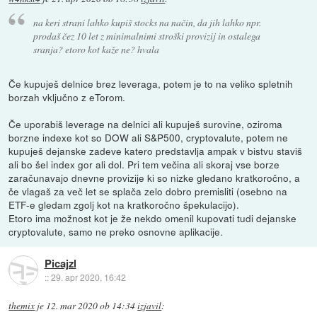
na keri strani lahko kupiš stocks na način, da jih lahko npr.
prodaš čez 10 let z minimalnimi stroški provizij in ostalega
sranja? etoro kot kaže ne? hvala
Če kupuješ delnice brez leveraga, potem je to na veliko spletnih
borzah vključno z eTorom.
Če uporabiš leverage na delnici ali kupuješ surovine, oziroma
borzne indexe kot so DOW ali S&P500, cryptovalute, potem ne
kupuješ dejanske zadeve katero predstavlja ampak v bistvu staviš
ali bo šel index gor ali dol. Pri tem večina ali skoraj vse borze
zaračunavajo dnevne provizije ki so nizke gledano kratkoročno, a
če vlagaš za več let se splača zelo dobro premisliti (osebno na
ETF-e gledam zgolj kot na kratkoročno špekulacijo).
Etoro ima možnost kot je že nekdo omenil kupovati tudi dejanske
cryptovalute, samo ne preko osnovne aplikacije.
Picajzl
::
29. apr 2020, 16:42
themix
je
12. mar 2020 ob 14:34
izjavil
: