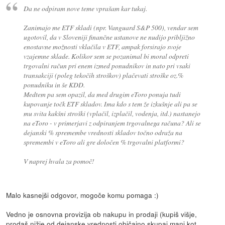
Da ne odpiram nove teme vprašam kar tukaj.
Zanimajo me ETF skladi (npr. Vanguard S&P 500), vendar sem
ugotovil, da v Sloveniji finančne ustanove ne nudijo pribljižno
enostavne možnosti vklačila v ETF, ampak forsirajo svoje
vzajemne sklade. Kolikor sem se pozanimal bi moral odpreti
trgovalni račun pri enem izmed ponudnikov in nato pri vsaki
transakciji (poleg tekočih stroškov) plačevati stroške oz.%
ponudniku in še KDD.
Medtem pa sem opazil, da med drugim eToro ponuja tudi
kupovanje točk ETF skladov. Ima kdo s tem že izkušnje ali pa se
mu svita kakšni stroški (vplačil, izplačil, vodenja, itd.) nastanejo
na eToro - v primerjavi z odpiranjem trgovalnega računa? Ali se
dejanski % spremembe vrednosti skladov točno odraža na
spremembi v eToro ali gre določen % trgovalni platformi?
V naprej hvala za pomoč!
Malo kasnejši odgovor, mogoče komu pomaga :)
Vedno je osnovna provizija ob nakupu in prodaji (kupiš višje,
prodaš nižje od dejanske vrednosti običajno skupaj manj kot