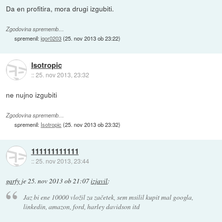
Da en profitira, mora drugi izgubiti.
Zgodovina sprememb…
spremenil:
igor0203
(
25. nov 2013 ob 23:22
)
Isotropic
::
25. nov 2013, 23:32
ne nujno izgubiti
Zgodovina sprememb…
spremenil:
Isotropic
(
25. nov 2013 ob 23:32
)
111111111111
::
25. nov 2013, 23:44
garfy
je
25. nov 2013 ob 21:07
izjavil
:
Jaz bi ene 10000 vložil za začetek, sem msilil kupit mal googla,
linkedin, amazon, ford, harley davidson itd