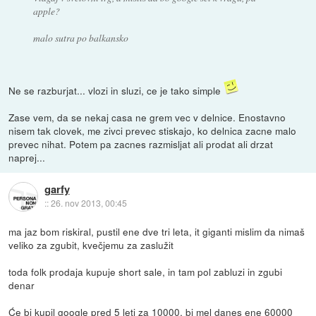
apple?
malo sutra po balkansko
Ne se razburjat... vlozi in sluzi, ce je tako simple
Zase vem, da se nekaj casa ne grem vec v delnice. Enostavno
nisem tak clovek, me zivci prevec stiskajo, ko delnica zacne malo
prevec nihat. Potem pa zacnes razmisljat ali prodat ali drzat
naprej...
garfy
::
26. nov 2013, 00:45
ma jaz bom riskiral, pustil ene dve tri leta, it giganti mislim da nimaš
veliko za zgubit, kvečjemu za zaslužit
toda folk prodaja kupuje short sale, in tam pol zabluzi in zgubi
denar
Će bi kupil google pred 5 leti za 10000, bi mel danes ene 60000