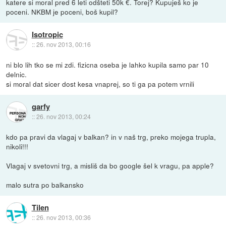
katere si moral pred 6 leti odšteti 50k €. Torej? Kupuješ ko je
poceni. NKBM je poceni, boš kupil?
Isotropic
::
26. nov 2013, 00:16
ni blo lih tko se mi zdi. fizicna oseba je lahko kupila samo par 10
delnic.
si moral dat sicer dost kesa vnaprej, so ti ga pa potem vrnili
garfy
::
26. nov 2013, 00:24
kdo pa pravi da vlagaj v balkan? in v naš trg, preko mojega trupla,
nikoli!!!
Vlagaj v svetovni trg, a misliš da bo google šel k vragu, pa apple?
malo sutra po balkansko
Tilen
::
26. nov 2013, 00:36