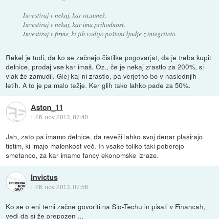
Investiraj v nekaj, kar razumeš.
Investiraj v nekaj, kar ima prihodnost.
Investiraj v firme, ki jih vodijo pošteni ljudje z integriteto.
Rekel je tudi, da ko se začnejo čistilke pogovarjat, da je treba kupit
delnice, prodaj vse kar imaš. Oz., če je nekaj zrastlo za 200%, si
vlak že zamudil. Glej kaj ni zrastlo, pa verjetno bo v naslednjih
letih. A to je pa malo težje. Ker glih tako lahko pade za 50%.
Aston_11
::
26. nov 2013, 07:40
Jah, zato pa imamo delnice, da reveži lahko svoj denar plasirajo
tistim, ki imajo malenkost več. In vsake toliko taki poberejo
smetanco, za kar imamo fancy ekonomske izraze.
Invictus
::
26. nov 2013, 07:58
Ko se o eni temi začne govoriti na Slo-Techu in pisati v Financah,
vedi da si že prepozen ...