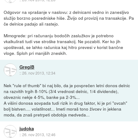
Odgovor na vprašanje v naslovu: z delnicami vedno in zanesljivo
služijo borzno posredniske hiše. Živijo od provizij na transakcije. Pa
če delnice padajo ali rastejo.
Mimogrede: pri računanju bodočih zaslužkov je potrebno
vkalkulirati tudi vse stroške transakcij. Ne pozabiti. Ker ko jih
upoštevaš, se lahko računica kaj hitro prevesi v korist bančne
vloge. Sploh pri manjših zneskih.
GregiB
::
26. nov 2013, 12:34
Nek "rule of thumb" bi naj bilo, da je povprečen letni donos delnic
na razvitih trgih 8-10% (3/4 vrednost delnic, 1/4 dividende),
obveznic nekje 4-5%, banke pa 2-3%...
A višini donosa sovpada tudi rizik in drug faktor, ki je pri "ovcah"
bolj bistven.... volatilnost... Imeti moraš tono živcev in jeklena
moda, da znaš pretrpeti obdobja medveda...
judoka
::
26. nov 2013, 12:46