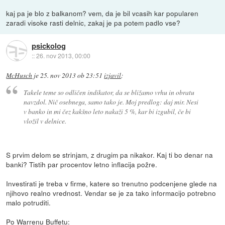
kaj pa je blo z balkanom? vem, da je bil vcasih kar popularen
zaradi visoke rasti delnic, zakaj je pa potem padlo vse?
psickolog
::
26. nov 2013, 00:00
McHusch
je
25. nov 2013 ob 23:51
izjavil
:
Takele teme so odličen indikator, da se bližamo vrhu in obratu
navzdol. Nič osebnega, samo tako je. Moj predlog: daj mir. Nesi
v banko in mi čez kakšno leto nakaži 5 %, kar bi izgubil, če bi
vložil v delnice.
S prvim delom se strinjam, z drugim pa nikakor. Kaj ti bo denar na
banki? Tistih par procentov letno inflacija požre.
Investirati je treba v firme, katere so trenutno podcenjene glede na
njihovo realno vrednost. Vendar se je za tako informacijo potrebno
malo potruditi.
Po Warrenu Buffetu: