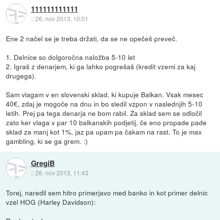
111111111111
::
26. nov 2013, 10:01
Ene 2 načel se je treba držati, da se ne opečeš preveč.
1. Delnice so dolgoročna naložba 5-10 let
2. Igraš z denarjem, ki ga lahko pogrešaš (kredit vzemi za kaj
drugega).
Sam vlagam v en slovenski sklad, ki kupuje Balkan. Vsak mesec
40€, zdaj je mogoče na dnu in bo sledil vzpon v naslednjih 5-10
letih. Prej pa tega denarja ne bom rabil. Za sklad sem se odločil
zato ker vlaga v par 10 balkanskih podjetij, če eno propade pade
sklad za manj kot 1%, jaz pa upam pa čakam na rast. To je max
gambling, ki se ga grem. :)
GregiB
::
26. nov 2013, 11:43
Torej, naredil sem hitro primerjavo med banko in kot primer delnic
vzel HOG (Harley Davidson):