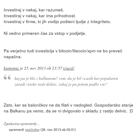
Investiraj v nekaj, kar razumeš.
Investiraj v nekaj, kar ima prihodnost.
Investiraj v firme, ki jih vodijo pošteni ljudje z integriteto.
Ni vedno primeren čas za vstop v podjetje.
Pa verjetno tudi investicija v bitcoin/litecoin/xpm ne bo preveč
napačna.
Isotropic
je
25. nov 2013 ob 23:57
izjavil
:
kaj pa je blo z balkanom? vem, da je bil vcasih kar popularen
zaradi visoke rasti delnic, zakaj je pa potem padlo vse?
Zato, ker se balončkov ne da filati v nedogled. Gospodarsko stanje
na Balkanu pa vemo, da se ni dvigovalo v skladu z rastjo delnic. :D
Zgodovina sprememb…
spremenil:
psickolog
(
26. nov 2013 ob 00:01
)