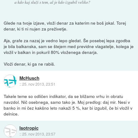
a kdo kaj služi s tem, al je kdo izgubil veliko?
Glede na tvoje izjave, vloži denar za katerim ne boš jokal. Torej
denar, ki ti ni nujen za preživetje.
Aja, grafe za nazaj je vedno lepo gledat. Še posebej lepa zgodba
je bila balkanska, sam se štejem med previdne vlagatelje, kolega je
vložil v balkan in pokuril 80% vloženega denarja.
Vloži denar, ki ga ne rabiš.
McHusch
::
25. nov 2013, 23:51
Takele teme so odličen indikator, da se bližamo vrhu in obratu
navzdol. Nič osebnega, samo tako je. Moj predlog: daj mir. Nesi v
banko in mi čez kakšno leto nakaži 5 %, kar bi izgubil, če bi vložil v
delnice.
Isotropic
::
25. nov 2013, 23:57