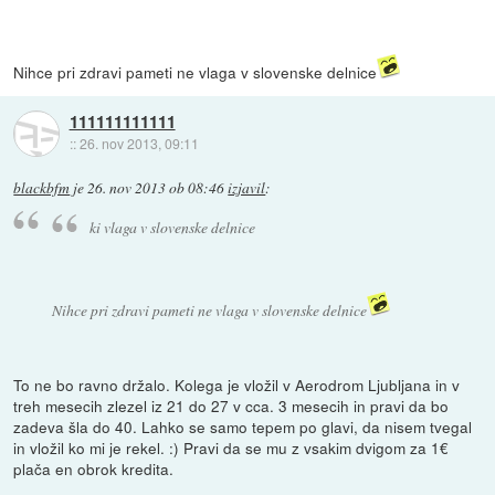
Nihce pri zdravi pameti ne vlaga v slovenske delnice
111111111111
::
26. nov 2013, 09:11
blackbfm
je
26. nov 2013 ob 08:46
izjavil
:
ki vlaga v slovenske delnice
Nihce pri zdravi pameti ne vlaga v slovenske delnice
To ne bo ravno držalo. Kolega je vložil v Aerodrom Ljubljana in v
treh mesecih zlezel iz 21 do 27 v cca. 3 mesecih in pravi da bo
zadeva šla do 40. Lahko se samo tepem po glavi, da nisem tvegal
in vložil ko mi je rekel. :) Pravi da se mu z vsakim dvigom za 1€
plača en obrok kredita.