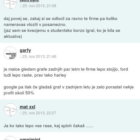
::
25. nov 2013, 21:08
daj povej se, zakaj si se odlocil za ravno te firme pa koliko
nameravas vloziti v posamezno.
(jaz sem se kvecjemu s studentsko borzo igral, ko je bila se
aktualna)
garfy
::
25. nov 2013, 21:46
ja malce gledam grafe zadnjih par letm te firme lepo stojijo, ford
tudi lepo raste, prav tako harley
google pa itak če gladaš graf v zadnjem letu je zelo porastel nekje
profit okoli 50%
mat xxl
::
25. nov 2013, 22:27
Ja ko tako lepo vse rase, kaj sploh čakaš ......
omnimint