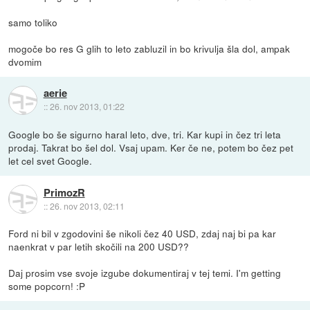
samo toliko
mogoče bo res G glih to leto zabluzil in bo krivulja šla dol, ampak
dvomim
aerie
::
26. nov 2013, 01:22
Google bo še sigurno haral leto, dve, tri. Kar kupi in čez tri leta
prodaj. Takrat bo šel dol. Vsaj upam. Ker če ne, potem bo čez pet
let cel svet Google.
PrimozR
::
26. nov 2013, 02:11
Ford ni bil v zgodovini še nikoli čez 40 USD, zdaj naj bi pa kar
naenkrat v par letih skočili na 200 USD??
Daj prosim vse svoje izgube dokumentiraj v tej temi. I'm getting
some popcorn! :P