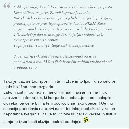
Lahko potrdim, da je bilo v tistem času, prav muka iti na pošto.
Ker so bile nore gužve. Zaradi kupovanja delnic.
Kako kratek spomin imamo, pa so zelo lepo nazorno prikazale,
prikazujejo in so prav lepo opozorilo delnice NKBM. Kako
požrešni smo ko se delnice dvigujejo pa še bolj. Prodajna cena
27€, naslednji dan so dosegle 36€, najvišja vrednost 43€.
Danes pa še samo 16 centov.
To pa je tudi večno vprašanje vseh ki imajo delnice.
Super ekstra enkratni slovenski strokovnjaki pa so se
pogovarjali o cca. 15% višji dolgoročni stabilni vrednosti nad
prodajno ceno.
Tako je...jaz se tudi spomnim te mrzlice in to ljudi, ki so celo bili
malo bolj financno razgledani.
Lakomnost in pohlep s financnimi mahinacijami in na hitro
zasluzenim denarjem, ki kar pade z neba...je in bo zaslepilo
cloveka, pa ce je bil na tem podrocju se tako opecen! Ce mu
situacijo predstavis na pravi nacin bo takoj spet skocil v razna
nepotebna tveganja. Zal je to v cloveski naravi vecine in tisti, ki
znajo to izkoriscati sluzijo...ostrali pa dajejo