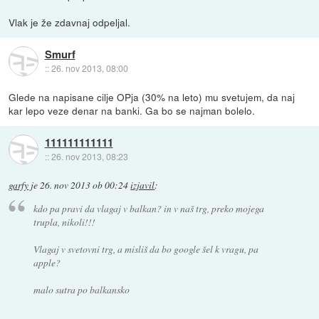
Vlak je že zdavnaj odpeljal.
Smurf
::
26. nov 2013, 08:00
Glede na napisane cilje OPja (30% na leto) mu svetujem, da naj
kar lepo veze denar na banki. Ga bo se najman bolelo.
111111111111
::
26. nov 2013, 08:23
garfy
je
26. nov 2013 ob 00:24
izjavil
:
kdo pa pravi da vlagaj v balkan? in v naš trg, preko mojega
trupla, nikoli!!!
Vlagaj v svetovni trg, a misliš da bo google šel k vragu, pa
apple?
malo sutra po balkansko