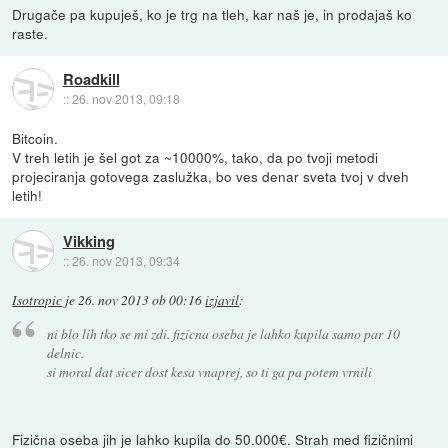
Drugače pa kupuješ, ko je trg na tleh, kar naš je, in prodajaš ko
raste.
Roadkill
::
26. nov 2013, 09:18
Bitcoin.
V treh letih je šel got za ~10000%, tako, da po tvoji metodi
projeciranja gotovega zaslužka, bo ves denar sveta tvoj v dveh
letih!
Vikking
::
26. nov 2013, 09:34
Isotropic
je
26. nov 2013 ob 00:16
izjavil
:
ni blo lih tko se mi zdi. fizicna oseba je lahko kupila samo par 10
delnic.
si moral dat sicer dost kesa vnaprej, so ti ga pa potem vrnili
Fizična oseba jih je lahko kupila do 50.000€. Strah med fizičnimi