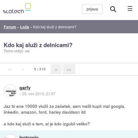
☰
Forum
»
Loža
»
Kdo kaj služi z delnicami?
Kdo kaj služi z delnicami?
Temo vidijo: vsi
««
«
1
/ 319
»
»»
garfy
::
25. nov 2013, 21:07
Jaz bi ene 10000 vložil za začetek, sem msilil kupit mal googla,
linkedin, amazon, ford, harley davidson itd
a kdo kaj služi s tem, al je kdo izgubil veliko?
Isotropic