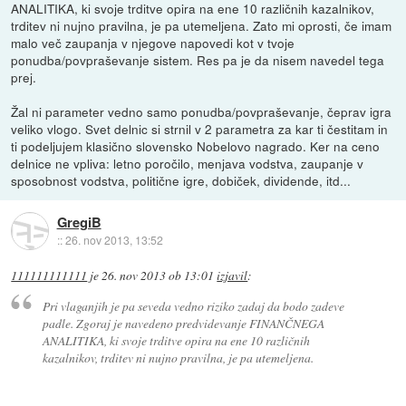
ANALITIKA, ki svoje trditve opira na ene 10 različnih kazalnikov,
trditev ni nujno pravilna, je pa utemeljena. Zato mi oprosti, če imam
malo več zaupanja v njegove napovedi kot v tvoje
ponudba/povpraševanje sistem. Res pa je da nisem navedel tega
prej.
Žal ni parameter vedno samo ponudba/povpraševanje, čeprav igra
veliko vlogo. Svet delnic si strnil v 2 parametra za kar ti čestitam in
ti podeljujem klasično slovensko Nobelovo nagrado. Ker na ceno
delnice ne vpliva: letno poročilo, menjava vodstva, zaupanje v
sposobnost vodstva, politične igre, dobiček, dividende, itd...
GregiB
::
26. nov 2013, 13:52
111111111111
je
26. nov 2013 ob 13:01
izjavil
:
Pri vlaganjih je pa seveda vedno riziko zadaj da bodo zadeve
padle. Zgoraj je navedeno predvidevanje FINANČNEGA
ANALITIKA, ki svoje trditve opira na ene 10 različnih
kazalnikov, trditev ni nujno pravilna, je pa utemeljena.