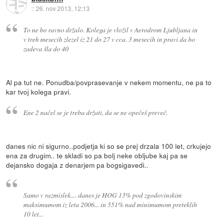
::
26. nov 2013, 12:13
To ne bo ravno držalo. Kolega je vložil v Aerodrom Ljubljana in
v treh mesecih zlezel iz 21 do 27 v cca. 3 mesecih in pravi da bo
zadeva šla do 40
Al pa tut ne. Ponudba/povprasevanje v nekem momentu, ne pa to
kar tvoj kolega pravi.
Ene 2 načel se je treba držati, da se ne opečeš preveč.
danes nic ni sigurno..podjetja ki so se prej drzala 100 let, crkujejo
ena za drugim.. te skladi so pa bolj neke obljube kaj pa se
dejansko dogaja z denarjem pa bogsigavedi..
Samo v razmislek.... danes je HOG 13% pod zgodovinskim
maksimumom iz leta 2006... in 551% nad minimumom preteklih
10 let...