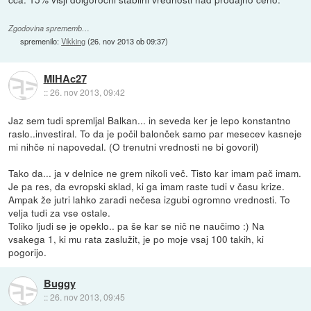
Zgodovina sprememb…
spremenilo:
Vikking
(
26. nov 2013 ob 09:37
)
MIHAc27
::
26. nov 2013, 09:42
Jaz sem tudi spremljal Balkan... in seveda ker je lepo konstantno
raslo..investiral. To da je počil balonček samo par mesecev kasneje
mi nihče ni napovedal. (O trenutni vrednosti ne bi govoril)
Tako da... ja v delnice ne grem nikoli več. Tisto kar imam pač imam.
Je pa res, da evropski sklad, ki ga imam raste tudi v času krize.
Ampak že jutri lahko zaradi nečesa izgubi ogromno vrednosti. To
velja tudi za vse ostale.
Toliko ljudi se je opeklo.. pa še kar se nič ne naučimo :) Na
vsakega 1, ki mu rata zaslužit, je po moje vsaj 100 takih, ki
pogorijo.
Buggy
::
26. nov 2013, 09:45