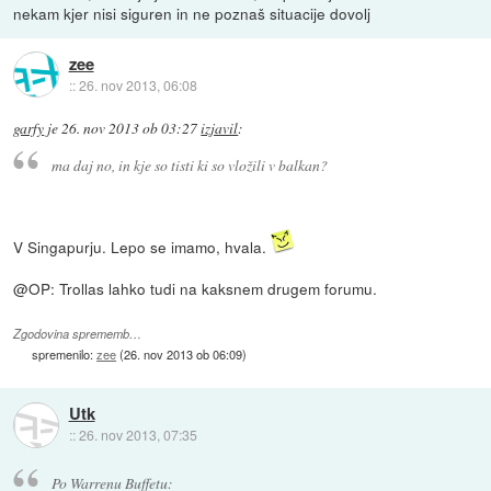
nekam kjer nisi siguren in ne poznaš situacije dovolj
zee
::
26. nov 2013, 06:08
garfy
je
26. nov 2013 ob 03:27
izjavil
:
ma daj no, in kje so tisti ki so vložili v balkan?
V Singapurju. Lepo se imamo, hvala.
@OP: Trollas lahko tudi na kaksnem drugem forumu.
Zgodovina sprememb…
spremenilo:
zee
(
26. nov 2013 ob 06:09
)
Utk
::
26. nov 2013, 07:35
Po Warrenu Buffetu: