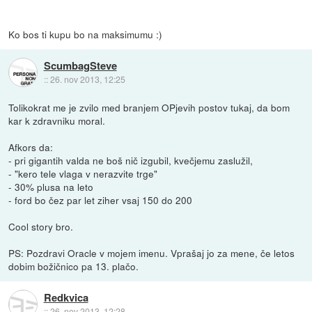
Ko bos ti kupu bo na maksimumu :)
ScumbagSteve
::
26. nov 2013, 12:25
Tolikokrat me je zvilo med branjem OPjevih postov tukaj, da bom
kar k zdravniku moral.
Afkors da:
- pri gigantih valda ne boš nič izgubil, kvečjemu zaslužil,
- "kero tele vlaga v nerazvite trge"
- 30% plusa na leto
- ford bo čez par let ziher vsaj 150 do 200
Cool story bro.
PS: Pozdravi Oracle v mojem imenu. Vprašaj jo za mene, če letos
dobim božičnico pa 13. plačo.
Redkvica
::
26. nov 2013, 12:28