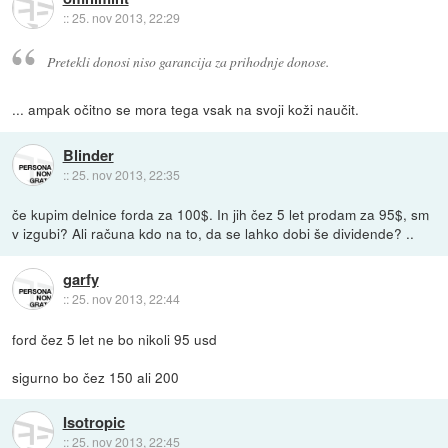
::
25. nov 2013, 22:29
Pretekli donosi niso garancija za prihodnje donose.
... ampak očitno se mora tega vsak na svoji koži naučit.
Blinder
::
25. nov 2013, 22:35
če kupim delnice forda za 100$. In jih čez 5 let prodam za 95$, sm
v izgubi? Ali računa kdo na to, da se lahko dobi še dividende? ..
garfy
::
25. nov 2013, 22:44
ford čez 5 let ne bo nikoli 95 usd
sigurno bo čez 150 ali 200
Isotropic
::
25. nov 2013, 22:45