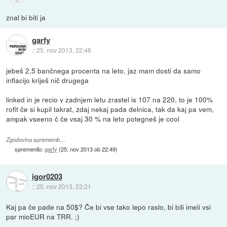
znal bi biti ja
garfy
::
25. nov 2013, 22:46
jebeš 2,5 bančnega procenta na leto, jaz mam dosti da samo
inflacijo kriješ nič drugega
linked in je recio v zadnjem letu zrastel is 107 na 220, to je 100%
rofit če si kupil takrat, zdaj nekaj pada delnica, tak da kaj pa vem,
ampak vseeno č če vsaj 30 % na leto potegneš je cool
Zgodovina sprememb…
spremenilo:
garfy
(
25. nov 2013 ob 22:49
)
igor0203
::
25. nov 2013, 23:21
Kaj pa če pade na 50$? Če bi vse tako lepo raslo, bi bili imeli vsi
par mioEUR na TRR. ;)