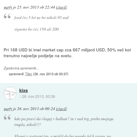
garfy
je
25. nov 2013 ob 22:44
izjavil
:
ford čez 5 let ne bo nikoli 95 usd
sigurno bo čez 150 ali 200
Pri 168 USD bi imel market cap cca 667 milijard USD, 50% več kot
trenutno največje podjetje na svetu.
Zgodovina sprememb…
spremenil:
Tilen
(
26. nov 2013 ob 00:37
)
kixs
::
26. nov 2013, 00:38
garfy
je
26. nov 2013 ob 00:24
izjavil
:
kdo pa pravi da vlagaj v balkan? in v naš trg, preko mojega
trupla, nikoli!!!
Vlagaj v svetovni trg, a misliš da bo google šel k vragu, pa