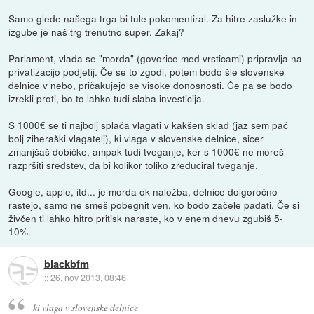
Samo glede našega trga bi tule pokomentiral. Za hitre zaslužke in
izgube je naš trg trenutno super. Zakaj?
Parlament, vlada se "morda" (govorice med vrsticami) pripravlja na
privatizacijo podjetij. Če se to zgodi, potem bodo šle slovenske
delnice v nebo, pričakujejo se visoke donosnosti. Če pa se bodo
izrekli proti, bo to lahko tudi slaba investicija.
S 1000€ se ti najbolj splača vlagati v kakšen sklad (jaz sem pač
bolj ziheraški vlagatelj), ki vlaga v slovenske delnice, sicer
zmanjšaš dobičke, ampak tudi tveganje, ker s 1000€ ne moreš
razpršiti sredstev, da bi kolikor toliko zreduciral tveganje.
Google, apple, itd... je morda ok naložba, delnice dolgoročno
rastejo, samo ne smeš pobegnit ven, ko bodo začele padati. Če si
živčen ti lahko hitro pritisk naraste, ko v enem dnevu zgubiš 5-
10%.
blackbfm
::
26. nov 2013, 08:46
ki vlaga v slovenske delnice