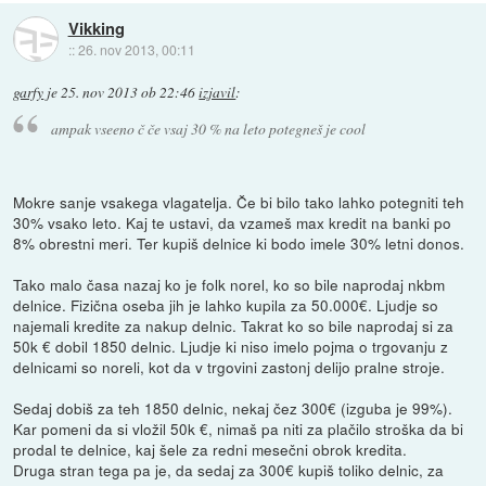
Vikking
::
26. nov 2013, 00:11
garfy
je
25. nov 2013 ob 22:46
izjavil
:
ampak vseeno č če vsaj 30 % na leto potegneš je cool
Mokre sanje vsakega vlagatelja. Če bi bilo tako lahko potegniti teh
30% vsako leto. Kaj te ustavi, da vzameš max kredit na banki po
8% obrestni meri. Ter kupiš delnice ki bodo imele 30% letni donos.
Tako malo časa nazaj ko je folk norel, ko so bile naprodaj nkbm
delnice. Fizična oseba jih je lahko kupila za 50.000€. Ljudje so
najemali kredite za nakup delnic. Takrat ko so bile naprodaj si za
50k € dobil 1850 delnic. Ljudje ki niso imelo pojma o trgovanju z
delnicami so noreli, kot da v trgovini zastonj delijo pralne stroje.
Sedaj dobiš za teh 1850 delnic, nekaj čez 300€ (izguba je 99%).
Kar pomeni da si vložil 50k €, nimaš pa niti za plačilo stroška da bi
prodal te delnice, kaj šele za redni mesečni obrok kredita.
Druga stran tega pa je, da sedaj za 300€ kupiš toliko delnic, za