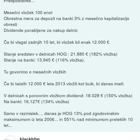
Predpostavke...
Mesečni vložek 100 enot
Obrestna mera za depozit na banki 3% z mesečno kapitalizacijo
obresti
Dividende porabljene za nakup delnic
Če bi vlagal zadnjih 10 let, bi vložek bil enak 12.000 €
Stanje sredstev v delnicah HOG : 21.880 € (182% vložka)
Stanje na banki: 13.945 € (116% vložka).
Tu govorimo o mesečnih vložkih
Če bi taistih 12.000 € leta 2013 vložili kot bulk, bi danes imeli:
V delnicah s ponovnim vložkom dividend: 18.028 € (150% vložka)
Na banki: 16.127€ (134% vložka)
Samo v razmislek.... danes je HOG 13% pod zgodovinskim
maksimumom iz leta 2006... in 551% nad minimumom preteklih 10
let...
blackbfm