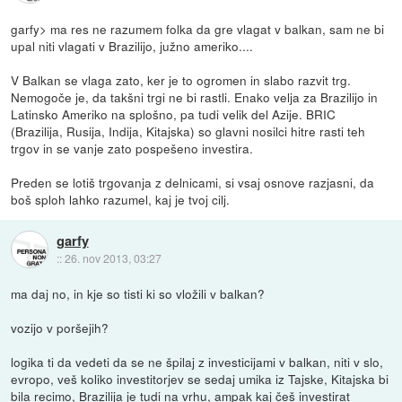
garfy> ma res ne razumem folka da gre vlagat v balkan, sam ne bi
upal niti vlagati v Brazilijo, južno ameriko....
V Balkan se vlaga zato, ker je to ogromen in slabo razvit trg.
Nemogoče je, da takšni trgi ne bi rastli. Enako velja za Brazilijo in
Latinsko Ameriko na splošno, pa tudi velik del Azije. BRIC
(Brazilija, Rusija, Indija, Kitajska) so glavni nosilci hitre rasti teh
trgov in se vanje zato pospešeno investira.
Preden se lotiš trgovanja z delnicami, si vsaj osnove razjasni, da
boš sploh lahko razumel, kaj je tvoj cilj.
garfy
::
26. nov 2013, 03:27
ma daj no, in kje so tisti ki so vložili v balkan?
vozijo v poršejih?
logika ti da vedeti da se ne špilaj z investicijami v balkan, niti v slo,
evropo, veš koliko investitorjev se sedaj umika iz Tajske, Kitajska bi
bila recimo, Brazilija je tudi na vrhu, ampak kaj češ investirat