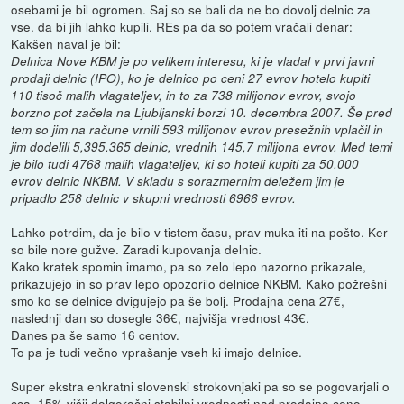
osebami je bil ogromen. Saj so se bali da ne bo dovolj delnic za
vse. da bi jih lahko kupili. REs pa da so potem vračali denar:
Kakšen naval je bil:
Delnica Nove KBM je po velikem interesu, ki je vladal v prvi javni
prodaji delnic (IPO), ko je delnico po ceni 27 evrov hotelo kupiti
110 tisoč malih vlagateljev, in to za 738 milijonov evrov, svojo
borzno pot začela na Ljubljanski borzi 10. decembra 2007. Še pred
tem so jim na račune vrnili 593 milijonov evrov presežnih vplačil in
jim dodelili 5,395.365 delnic, vrednih 145,7 milijona evrov. Med temi
je bilo tudi 4768 malih vlagateljev, ki so hoteli kupiti za 50.000
evrov delnic NKBM. V skladu s sorazmernim deležem jim je
pripadlo 258 delnic v skupni vrednosti 6966 evrov.
Lahko potrdim, da je bilo v tistem času, prav muka iti na pošto. Ker
so bile nore gužve. Zaradi kupovanja delnic.
Kako kratek spomin imamo, pa so zelo lepo nazorno prikazale,
prikazujejo in so prav lepo opozorilo delnice NKBM. Kako požrešni
smo ko se delnice dvigujejo pa še bolj. Prodajna cena 27€,
naslednji dan so dosegle 36€, najvišja vrednost 43€.
Danes pa še samo 16 centov.
To pa je tudi večno vprašanje vseh ki imajo delnice.
Super ekstra enkratni slovenski strokovnjaki pa so se pogovarjali o
cca. 15% višji dolgoročni stabilni vrednosti nad prodajno ceno.