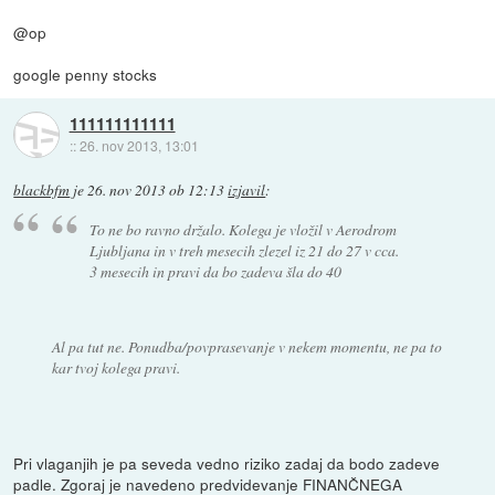
@op
google penny stocks
111111111111
::
26. nov 2013, 13:01
blackbfm
je
26. nov 2013 ob 12:13
izjavil
:
To ne bo ravno držalo. Kolega je vložil v Aerodrom
Ljubljana in v treh mesecih zlezel iz 21 do 27 v cca.
3 mesecih in pravi da bo zadeva šla do 40
Al pa tut ne. Ponudba/povprasevanje v nekem momentu, ne pa to
kar tvoj kolega pravi.
Pri vlaganjih je pa seveda vedno riziko zadaj da bodo zadeve
padle. Zgoraj je navedeno predvidevanje FINANČNEGA