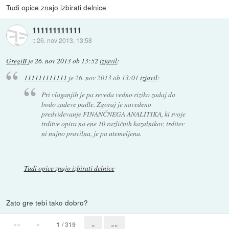
Tudi opice znajo izbirati delnice
111111111111
::
26. nov 2013, 13:58
GregiB
je
26. nov 2013 ob 13:52
izjavil
:
111111111111
je
26. nov 2013 ob 13:01
izjavil
:
Pri vlaganjih je pa seveda vedno riziko zadaj da
bodo zadeve padle. Zgoraj je navedeno
predvidevanje FINANČNEGA ANALITIKA, ki svoje
trditve opira na ene 10 različnih kazalnikov, trditev
ni nujno pravilna, je pa utemeljena.
Tudi opice znajo izbirati delnice
Zato gre tebi tako dobro?
««
«
1
/ 319
»
»»