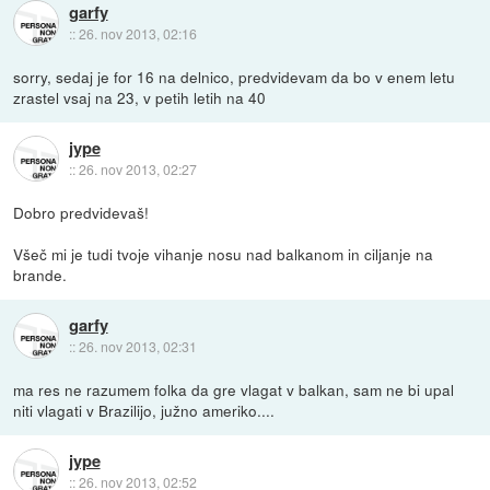
garfy
::
26. nov 2013, 02:16
sorry, sedaj je for 16 na delnico, predvidevam da bo v enem letu
zrastel vsaj na 23, v petih letih na 40
jype
::
26. nov 2013, 02:27
Dobro predvidevaš!
Všeč mi je tudi tvoje vihanje nosu nad balkanom in ciljanje na
brande.
garfy
::
26. nov 2013, 02:31
ma res ne razumem folka da gre vlagat v balkan, sam ne bi upal
niti vlagati v Brazilijo, južno ameriko....
jype
::
26. nov 2013, 02:52