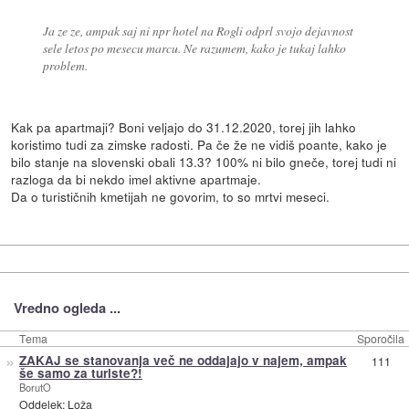
Ja ze ze, ampak saj ni npr hotel na Rogli odprl svojo dejavnost
sele letos po mesecu marcu. Ne razumem, kako je tukaj lahko
problem.
Kak pa apartmaji? Boni veljajo do 31.12.2020, torej jih lahko
koristimo tudi za zimske radosti. Pa če že ne vidiš poante, kako je
bilo stanje na slovenski obali 13.3? 100% ni bilo gneče, torej tudi ni
razloga da bi nekdo imel aktivne apartmaje.
Da o turističnih kmetijah ne govorim, to so mrtvi meseci.
Vredno ogleda ...
Tema
Sporočila
»
ZAKAJ se stanovanja več ne oddajajo v najem, ampak
111
še samo za turiste?!
BorutO
Oddelek:
Loža