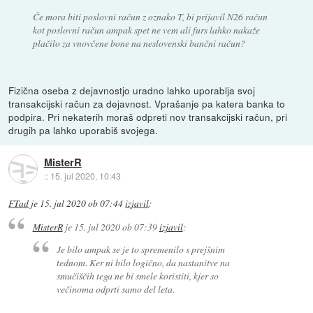
Če mora biti poslovni račun z oznako T, bi prijavil N26 račun
kot poslovni račun ampak spet ne vem ali furs lahko nakaže
plačilo za vnovčene bone na neslovenski bančni račun?
Fizična oseba z dejavnostjo uradno lahko uporablja svoj
transakcijski račun za dejavnost. Vprašanje pa katera banka to
podpira. Pri nekaterih moraš odpreti nov transakcijski račun, pri
drugih pa lahko uporabiš svojega.
MisterR
::
15. jul 2020, 10:43
FTad
je
15. jul 2020 ob 07:44
izjavil
:
MisterR
je
15. jul 2020 ob 07:39
izjavil
:
Je bilo ampak se je to spremenilo s prejšnim
tednom. Ker ni bilo logično, da nastanitve na
smučiščih tega ne bi smele koristiti, kjer so
večinoma odprti samo del leta.