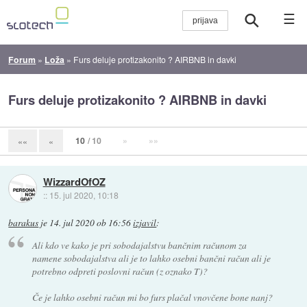
☰
Forum
»
Loža
»
Furs deluje protizakonito ? AIRBNB in davki
Furs deluje protizakonito ? AIRBNB in davki
10
/ 10
»
»»
««
«
WizzardOfOZ
::
15. jul 2020, 10:18
barakus
je
14. jul 2020 ob 16:56
izjavil
:
Ali kdo ve kako je pri sobodajalstvu bančnim računom za
namene sobodajalstva ali je to lahko osebni bančni račun ali je
potrebno odpreti poslovni račun (z oznako T)?
Če je lahko osebni račun mi bo furs plačal vnovčene bone nanj?