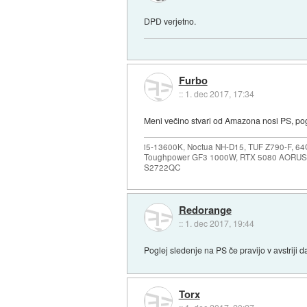
DPD verjetno.
Furbo
::
1. dec 2017, 17:34
Meni večino stvari od Amazona nosi PS, poglej
i5-13600K, Noctua NH-D15, TUF Z790-F, 
Toughpower GF3 1000W, RTX 5080 AORUS
S2722QC
Redorange
::
1. dec 2017, 19:44
Poglej sledenje na PS če pravijo v avstriji da
Torx