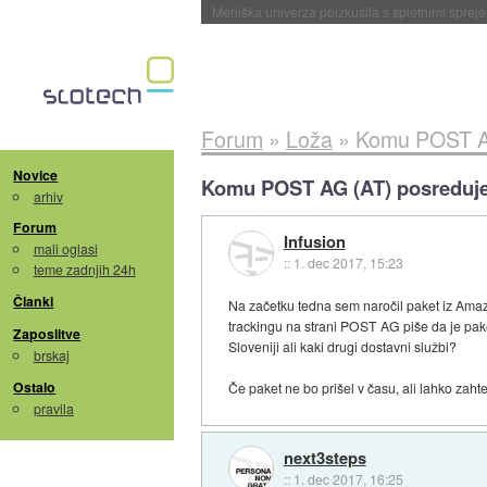
Evropska vesoljska agencija razvija svojo rak
Forum
»
Loža
»
Komu POST AG
Novice
Komu POST AG (AT) posreduje
arhiv
Forum
Infusion
mali oglasi
::
1. dec 2017, 15:23
teme zadnjih 24h
Članki
Na začetku tedna sem naročil paket iz Amazon
trackingu na strani POST AG piše da je pak
Zaposlitve
Sloveniji ali kaki drugi dostavni službi?
brskaj
Ostalo
Če paket ne bo prišel v času, ali lahko za
pravila
next3steps
::
1. dec 2017, 16:25