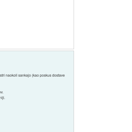
jstri naokoli sankajo (kao poskus dostave
ov.
iji.