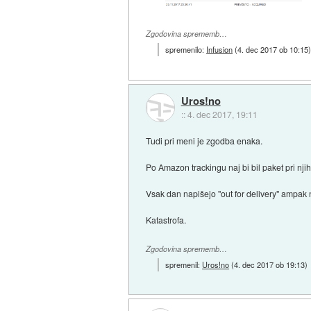
Zgodovina sprememb…
spremenilo:
Infusion
(
4. dec 2017 ob 10:15
Uros!no
::
4. dec 2017, 19:11
Tudi pri meni je zgodba enaka.
Po Amazon trackingu naj bi bil paket pri nji
Vsak dan napišejo "out for delivery" ampak 
Katastrofa.
Zgodovina sprememb…
spremenil:
Uros!no
(
4. dec 2017 ob 19:13
)