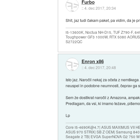
Furbo
::
4. dec 2017, 20:34
Shit, jaz tudi čakam paket, pa vidim, da je 
i5-13600K, Noctua NH-D15, TUF Z790-F, 
Toughpower GF3 1000W, RTX 5080 AORUS
S2722QC
Enron x86
::
4. dec 2017, 20:48
Isto jaz. Naročil nekaj za očeta z nemškega
neuspel in podobne neumnosti, čeprav ga spl
Sem že dostikrat naročil z Amazona, ampak ta
Predlagam, da vsi, ki imamo težave, pišemo
Lp
Core i5-4690K@4.7| ASUS MAXIMUS VII HE
ASUS 970 STRIX| SB Z OEM| Samsung 840
Seagate 2 TB| EVGA SuperNOVA G2 750 W| 