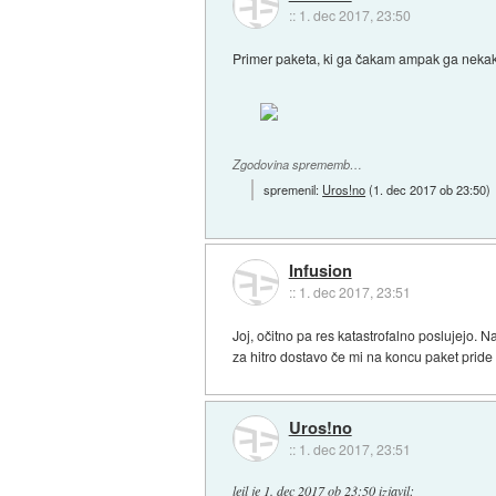
::
1. dec 2017, 23:50
Primer paketa, ki ga čakam ampak ga nekako 
Zgodovina sprememb…
spremenil:
Uros!no
(
1. dec 2017 ob 23:50
)
Infusion
::
1. dec 2017, 23:51
Joj, očitno pa res katastrofalno poslujejo. 
za hitro dostavo če mi na koncu paket pride
Uros!no
::
1. dec 2017, 23:51
leil
je
1. dec 2017 ob 23:50
izjavil
: