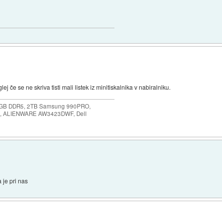
 če se ne skriva tisti mali listek iz minitiskalnika v nabiralniku.
64GB DDR5, 2TB Samsung 990PRO,
, ALIENWARE AW3423DWF, Dell
 je pri nas