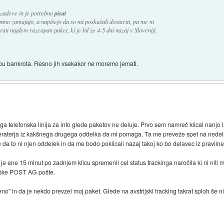
o zadeve in je potrebno
pisat
ntno zamujajo, a napišejo da so mi poskušali dostaviti, pa me ni
ti najdem razcapan paket, ki je bil že 4-5 dni nazaj v Sloveniji.
robu bankrota. Resno jih vsekakor ne moremo jemati.
ga telefonska linija za info glede paketov ne deluje. Prvo sem namreč klical nanjo i
raterja iz kakšnega drugega oddelka da mi pomaga. Ta me preveže spet na nedelujoč
da to ni njen oddelek in da me bodo poklicali nazaj takoj ko bo delavec iz pravilne
 je ene 15 minut po zadnjem klicu spremenil cel status trackinga naročila ki ni niti 
rijske POST AG pošte.
o" in da je nekdo prevzel moj paket. Glede na avstrijski tracking takrat sploh še n