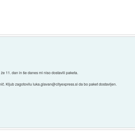
)
h že 11. dan in še danes mi niso dostavili paketa.
nič. Kljub zagotovilu luka.glavan@cityexpress.si da bo paket dostavljen.