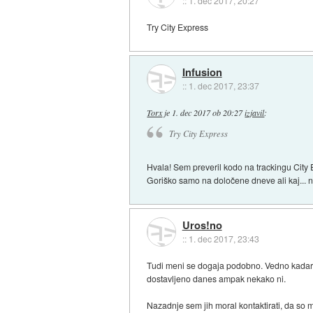
::
1. dec 2017, 20:27
Try City Express
Infusion
::
1. dec 2017, 23:37
Torx
je
1. dec 2017 ob 20:27
izjavil
:
Try City Express
Hvala! Sem preveril kodo na trackingu City 
Goriško samo na določene dneve ali kaj... n
Uros!no
::
1. dec 2017, 23:43
Tudi meni se dogaja podobno. Vedno kadar p
dostavljeno danes ampak nekako ni.
Nazadnje sem jih moral kontaktirati, da so 