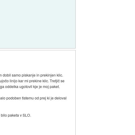
n dobil samo piskanje in prekinjen klic.
o linijo kar mi prekine klic. Tretjič se
ga oddelka ugotovil kje je moj paket.
malo podoben tistemu od prej ki je deloval
i bilo paketa v SLO.