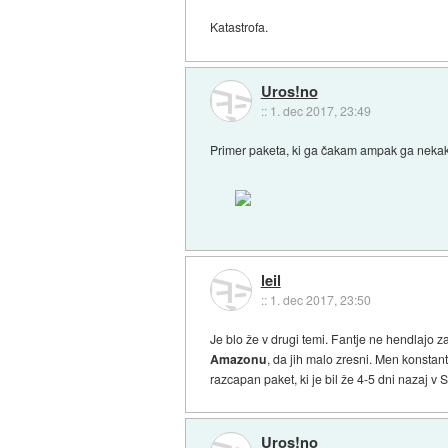
Katastrofa.
Uros!no
::
1. dec 2017, 23:49
Primer paketa, ki ga čakam ampak ga nekak
leil
::
1. dec 2017, 23:50
Je blo že v drugi temi. Fantje ne hendlajo 
Amazonu
, da jih malo zresni. Men konstan
razcapan paket, ki je bil že 4-5 dni nazaj v S
Uros!no