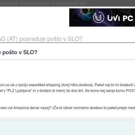
eto za večkratno uporabo
::
4. avg 2026 ob 19:41
 (AT) posreduje pošto v SLO?
 pošto v SLO?
.co.uk z opcijo expedited shipping (torej hitra dostava). Paket naj bi mi dostavili ž
et v "PLZ Ljubljana" in v dostavi (k meni) že dva dni. Se komu kaj sanja komu POS
htevam od Amazona denar nazaj? (Če bi izbral normalno dostavo bi paket prejel med