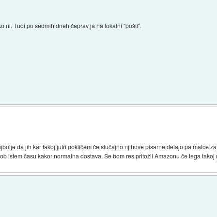
ni. Tudi po sedmih dneh čeprav ja na lokalni "pošti".
Najbolje da jih kar takoj jutri pokličem če slučajno njihove pisarne delajo pa malc
 ob istem času kakor normalna dostava. Se bom res pritožil Amazonu če tega takoj n