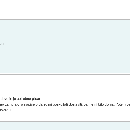
o ni.
zadeve in je potrebno
pisat
tno zamujajo, a napišejo da so mi poskušali dostaviti, pa me ni bilo doma. Potem p
loveniji.