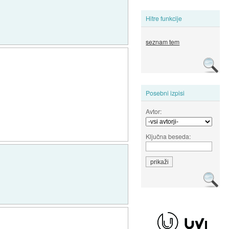
Hitre funkcije
seznam tem
Posebni izpisi
Avtor:
Ključna beseda: