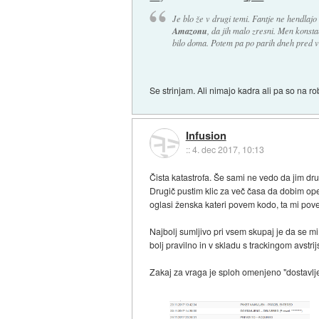
Je blo že v drugi temi. Fantje ne hendlaj
Amazonu
, da jih malo zresni. Men konsta
bilo doma. Potem pa po parih dneh pred vra
Se strinjam. Ali nimajo kadra ali pa so na 
Infusion
::
4. dec 2017, 10:13
Čista katastrofa. Še sami ne vedo da jim dru
Drugič pustim klic za več časa da dobim ope
oglasi ženska kateri povem kodo, ta mi pove 
Najbolj sumljivo pri vsem skupaj je da se mi
bolj pravilno in v skladu s trackingom avst
Zakaj za vraga je sploh omenjeno "dostavljen