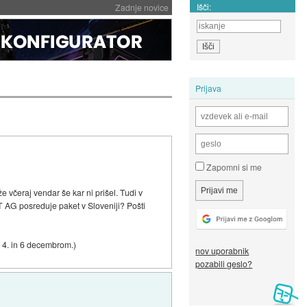
Išči:
Zadnje novice
Prijava
Zapomni si me
e včeraj vendar še kar ni prišel. Tudi v
T AG posreduje paket v Sloveniji? Pošti
 4. in 6 decembrom.)
nov uporabnik
pozabili geslo?