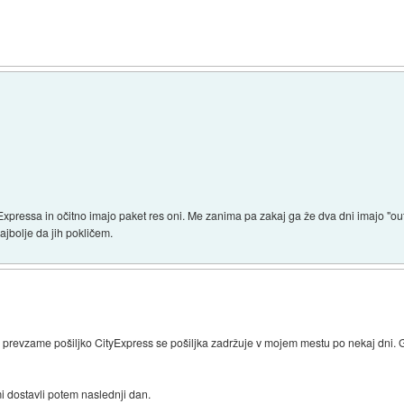
Expressa in očitno imajo paket res oni. Me zanima pa zakaj ga že dva dni imajo "out
ajbolje da jih pokličem.
revzame pošiljko CityExpress se pošiljka zadržuje v mojem mestu po nekaj dni. G
mi dostavli potem naslednji dan.