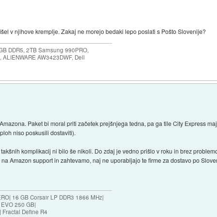
prišel v njihove kremplje. Zakaj ne morejo bedaki lepo poslati s Pošto Slovenije?
64GB DDR5, 2TB Samsung 990PRO,
, ALIENWARE AW3423DWF, Dell
 Amazona. Paket bi moral priti začetek prejšnjega tedna, pa ga tile City Express ma
oh niso poskusili dostaviti).
kšnih komplikacij ni bilo še nikoli. Do zdaj je vedno prišlo v roku in brez problem
 na Amazon support in zahtevamo, naj ne uporabljajo te firme za dostavo po Sloven
RO| 16 GB Corsair LP DDR3 1866 MHz|
 EVO 250 GB|
Fractal Define R4