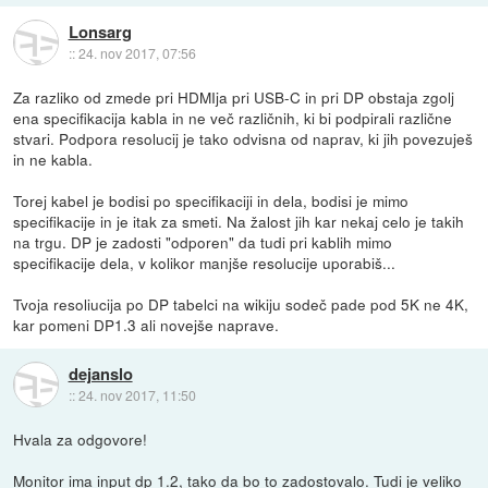
Lonsarg
::
24. nov 2017, 07:56
Za razliko od zmede pri HDMIja pri USB-C in pri DP obstaja zgolj
ena specifikacija kabla in ne več različnih, ki bi podpirali različne
stvari. Podpora resolucij je tako odvisna od naprav, ki jih povezuješ
in ne kabla.
Torej kabel je bodisi po specifikaciji in dela, bodisi je mimo
specifikacije in je itak za smeti. Na žalost jih kar nekaj celo je takih
na trgu. DP je zadosti "odporen" da tudi pri kablih mimo
specifikacije dela, v kolikor manjše resolucije uporabiš...
Tvoja resoliucija po DP tabelci na wikiju sodeč pade pod 5K ne 4K,
kar pomeni DP1.3 ali novejše naprave.
dejanslo
::
24. nov 2017, 11:50
Hvala za odgovore!
Monitor ima input dp 1.2, tako da bo to zadostovalo. Tudi je veliko