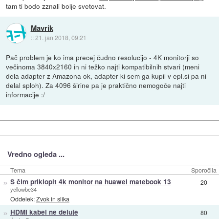
tam ti bodo zznali bolje svetovat.
Mavrik
::
21. jan 2018, 09:21
Pač problem je ko ima precej čudno resolucijo - 4K monitorji so
večinoma 3840x2160 in ni težko najti kompatibilnih stvari (meni
dela adapter z Amazona ok, adapter ki sem ga kupil v epl.si pa ni
delal sploh). Za 4096 širine pa je praktično nemogoče najti
informacije :/
Vredno ogleda ...
Tema
Sporočila
»
S čim priklopit 4k monitor na huawei matebook 13
20
yellowbe34
Oddelek:
Zvok in slika
»
HDMI kabel ne deluje
80