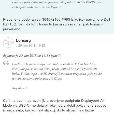
- ima v opisu nedvoumno zapisano da podpira 4k*2k@60Hz, če
ne bo pač zahtevam vračilo kupnine
Preverjeno podpira vsaj 3840×2160 @60Hz kolikor pač zmore Dell
P2715Q. Vem da to ni točno to kar si sprševal, ampak to imam
preverjeno.
Lonsarg
::
20. jan 2018, 19:25
dejanslo
je
20. jan 2018 ob 16:34
izjavil
:
Izdelek je končno prispel in .. tudi ta ne dela. V MacOS iMac
nekaj utripa, se očitno nekaj trudi, ampak ne uspe vzpostaviti
linka. V Win10 pa v AMD driverjih monitor prepozna, piše pa da
je vzpostavljena povezava 1.6 Gbps.
Any ideas?
Če ti na dveh napravah (ki preverjeno podpirata Displayport Alt
Mode via USB-C) ne dela bi rekel, da si dobil pokvarjeno zadevo
(morda zvito, kak kontakt slab...). Ali to ali pa imajo lažne