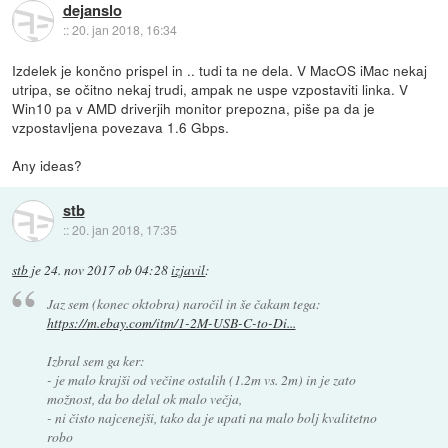
dejanslo
::
20. jan 2018, 16:34
Izdelek je končno prispel in .. tudi ta ne dela. V MacOS iMac nekaj
utripa, se očitno nekaj trudi, ampak ne uspe vzpostaviti linka. V
Win10 pa v AMD driverjih monitor prepozna, piše pa da je
vzpostavljena povezava 1.6 Gbps.
Any ideas?
stb
::
20. jan 2018, 17:35
stb
je
24. nov 2017 ob 04:28
izjavil
:
Jaz sem (konec oktobra) naročil in še čakam tega:
https://m.ebay.com/itm/1-2M-USB-C-to-Di...
Izbral sem ga ker:
- je malo krajši od večine ostalih (1.2m vs. 2m) in je zato
možnost, da bo delal ok malo večja,
- ni čisto najcenejši, tako da je upati na malo bolj kvalitetno
robo