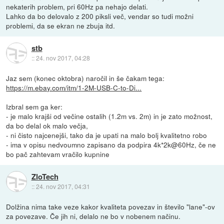
nekaterih problem, pri 60Hz pa nehajo delati.
Lahko da bo delovalo z 200 piksli več, vendar so tudi možni
problemi, da se ekran ne zbuja itd.
stb
::
24. nov 2017, 04:28
Jaz sem (konec oktobra) naročil in še čakam tega:
https://m.ebay.com/itm/1-2M-USB-C-to-Di...
Izbral sem ga ker:
- je malo krajši od večine ostalih (1.2m vs. 2m) in je zato možnost,
da bo delal ok malo večja,
- ni čisto najcenejši, tako da je upati na malo bolj kvalitetno robo
- ima v opisu nedvoumno zapisano da podpira 4k*2k@60Hz, če ne
bo pač zahtevam vračilo kupnine
ZloTech
::
24. nov 2017, 04:31
Dolžina nima take veze kakor kvaliteta povezav in število "lane"-ov
za povezave. Če jih ni, delalo ne bo v nobenem načinu.