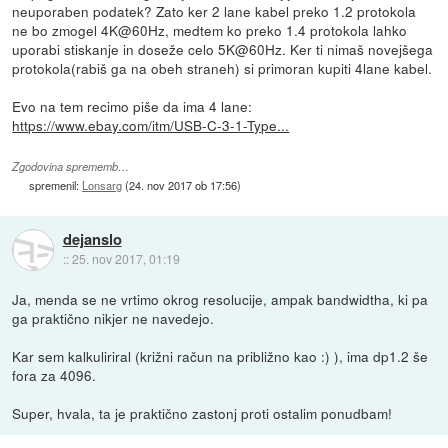
neuporaben podatek? Zato ker 2 lane kabel preko 1.2 protokola
ne bo zmogel 4K@60Hz, medtem ko preko 1.4 protokola lahko
uporabi stiskanje in doseže celo 5K@60Hz. Ker ti nimaš novejšega
protokola(rabiš ga na obeh straneh) si primoran kupiti 4lane kabel.
Evo na tem recimo piše da ima 4 lane:
https://www.ebay.com/itm/USB-C-3-1-Type...
Zgodovina sprememb…
spremenil:
Lonsarg
(
24. nov 2017 ob 17:56
)
dejanslo
::
25. nov 2017, 01:19
Ja, menda se ne vrtimo okrog resolucije, ampak bandwidtha, ki pa
ga praktično nikjer ne navedejo.
Kar sem kalkuliriral (križni račun na približno kao :) ), ima dp1.2 še
fora za 4096.
Super, hvala, ta je praktično zastonj proti ostalim ponudbam!