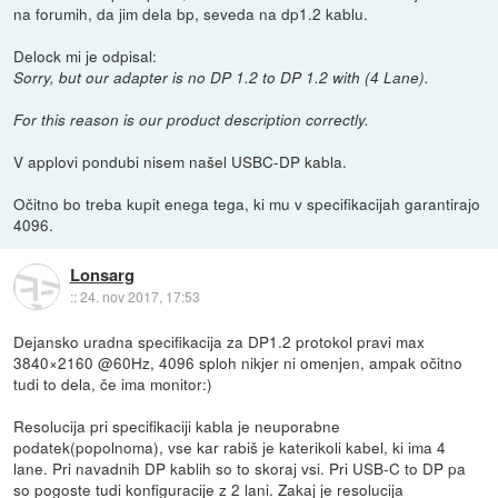
na forumih, da jim dela bp, seveda na dp1.2 kablu.
Delock mi je odpisal:
Sorry, but our adapter is no DP 1.2 to DP 1.2 with (4 Lane).
For this reason is our product description correctly.
V applovi pondubi nisem našel USBC-DP kabla.
Očitno bo treba kupit enega tega, ki mu v specifikacijah garantirajo
4096.
Lonsarg
::
24. nov 2017, 17:53
Dejansko uradna specifikacija za DP1.2 protokol pravi max
3840×2160 @60Hz, 4096 sploh nikjer ni omenjen, ampak očitno
tudi to dela, če ima monitor:)
Resolucija pri specifikaciji kabla je neuporabne
podatek(popolnoma), vse kar rabiš je katerikoli kabel, ki ima 4
lane. Pri navadnih DP kablih so to skoraj vsi. Pri USB-C to DP pa
so pogoste tudi konfiguracije z 2 lani. Zakaj je resolucija