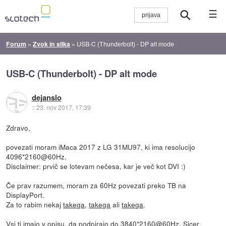
☰
Forum
»
Zvok in slika
»
USB-C (Thunderbolt) - DP alt mode
USB-C (Thunderbolt) - DP alt mode
dejanslo
::
23. nov 2017, 17:39
Zdravo,
povezati moram iMaca 2017 z LG 31MU97, ki ima resolucijo
4096*2160@60Hz.
Disclaimer: prvič se lotevam nečesa, kar je več kot DVI :)
Če prav razumem, moram za 60Hz povezati preko TB na
DisplayPort.
Za to rabim nekaj
takega
,
takega
ali
takega
.
Vsi ti imajo v opisu, da podpirajo do 3840*2160@60Hz. Sicer