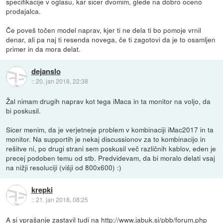
specifikacije v oglasu, kar sicer dvomim, glede na dobro oceno
prodajalca.
Če poveš točen model naprav, kjer ti ne dela ti bo pomoje vrnil
denar, ali pa naj ti resenda novega, če ti zagotovi da je to osamljen
primer in da mora delat.
dejanslo
::
20. jan 2018, 22:38
Žal nimam drugih naprav kot tega iMaca in ta monitor na voljo, da
bi poskusil.
Sicer menim, da je verjetneje problem v kombinaciji iMac2017 in ta
monitor. Na supportih je nekaj discussionov za to kombinacijo in
rešitve ni, po drugi strani sem poskusil več različnih kablov, eden je
precej podoben temu od stb. Predvidevam, da bi moralo delati vsaj
na nižji resoluciji (višji od 800x600) :)
krepki
::
21. jan 2018, 08:25
A si vprašanje zastavil tudi na
http://www.jabuk.si/pbb/forum.php