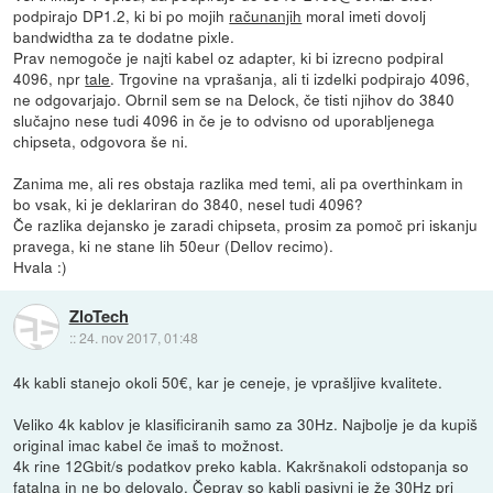
podpirajo DP1.2, ki bi po mojih
računanjih
moral imeti dovolj
bandwidtha za te dodatne pixle.
Prav nemogoče je najti kabel oz adapter, ki bi izrecno podpiral
4096, npr
tale
. Trgovine na vprašanja, ali ti izdelki podpirajo 4096,
ne odgovarjajo. Obrnil sem se na Delock, če tisti njihov do 3840
slučajno nese tudi 4096 in če je to odvisno od uporabljenega
chipseta, odgovora še ni.
Zanima me, ali res obstaja razlika med temi, ali pa overthinkam in
bo vsak, ki je deklariran do 3840, nesel tudi 4096?
Če razlika dejansko je zaradi chipseta, prosim za pomoč pri iskanju
pravega, ki ne stane lih 50eur (Dellov recimo).
Hvala :)
ZloTech
::
24. nov 2017, 01:48
4k kabli stanejo okoli 50€, kar je ceneje, je vprašljive kvalitete.
Veliko 4k kablov je klasificiranih samo za 30Hz. Najbolje je da kupiš
original imac kabel če imaš to možnost.
4k rine 12Gbit/s podatkov preko kabla. Kakršnakoli odstopanja so
fatalna in ne bo delovalo. Čeprav so kabli pasivni je že 30Hz pri