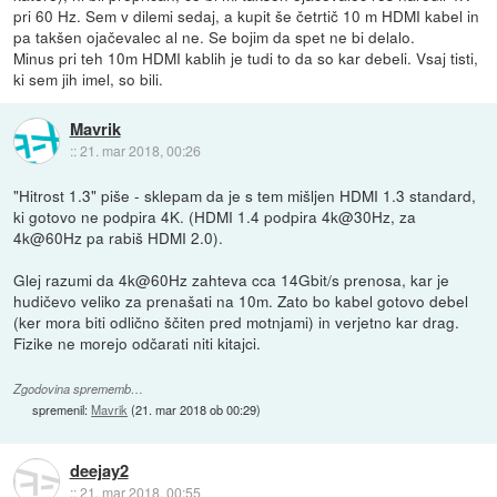
pri 60 Hz. Sem v dilemi sedaj, a kupit še četrtič 10 m HDMI kabel in
pa takšen ojačevalec al ne. Se bojim da spet ne bi delalo.
Minus pri teh 10m HDMI kablih je tudi to da so kar debeli. Vsaj tisti,
ki sem jih imel, so bili.
Mavrik
::
21. mar 2018, 00:26
"Hitrost 1.3" piše - sklepam da je s tem mišljen HDMI 1.3 standard,
ki gotovo ne podpira 4K. (HDMI 1.4 podpira 4k@30Hz, za
4k@60Hz pa rabiš HDMI 2.0).
Glej razumi da 4k@60Hz zahteva cca 14Gbit/s prenosa, kar je
hudičevo veliko za prenašati na 10m. Zato bo kabel gotovo debel
(ker mora biti odlično ščiten pred motnjami) in verjetno kar drag.
Fizike ne morejo odčarati niti kitajci.
Zgodovina sprememb…
spremenil:
Mavrik
(
21. mar 2018 ob 00:29
)
deejay2
::
21. mar 2018, 00:55