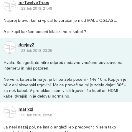
mrTwelveTrees
::
23. feb 2018, 21:48
Najprej bravo, ker si vpisal to vprašanje med MALE OGLASE.
A si kupil kakšen poceni kitajski hdmi kabel ?
deejay2
::
23. feb 2018, 23:29
Hvala. Se zgodi, če hitro odpreš nedavno vnešeno povezavo na
internetu in nisi pozoren.
Ne vem, katera firma je, je bil pa zelo poceni - 14€ 10m. Kupljen je
bil v eni slovenski trgovini. Malce preveč se mi je zdelo dajati 30€+
za nek kabel. V preteklosti sem v isti trgovini že kupil en HDMI
kabel (krajši) in je deloval normalno.
mat xxl
::
23. feb 2018, 23:58
Ja nesi nazaj pol, ne imajo angleži lep pregovor : Nisem tako