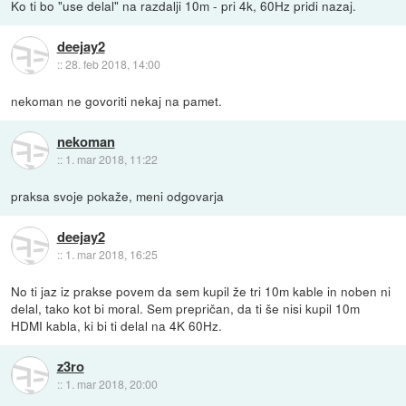
Ko ti bo "use delal" na razdalji 10m - pri 4k, 60Hz pridi nazaj.
deejay2
::
28. feb 2018, 14:00
nekoman ne govoriti nekaj na pamet.
nekoman
::
1. mar 2018, 11:22
praksa svoje pokaže, meni odgovarja
deejay2
::
1. mar 2018, 16:25
No ti jaz iz prakse povem da sem kupil že tri 10m kable in noben ni
delal, tako kot bi moral. Sem prepričan, da ti še nisi kupil 10m
HDMI kabla, ki bi ti delal na 4K 60Hz.
z3ro
::
1. mar 2018, 20:00