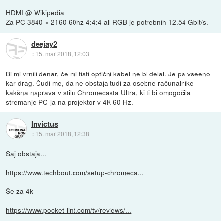
HDMI @ Wikipedia
Za PC 3840 × 2160 60hz 4:4:4 ali RGB je potrebnih 12.54 Gbit/s.
deejay2
::
15. mar 2018, 12:03
Bi mi vrnili denar, če mi tisti optični kabel ne bi delal. Je pa vseeno
kar drag. Čudi me, da ne obstaja tudi za osebne računalnike
kakšna naprava v stilu Chromecasta Ultra, ki ti bi omogočila
stremanje PC-ja na projektor v 4K 60 Hz.
Invictus
::
15. mar 2018, 12:38
Saj obstaja...
https://www.techbout.com/setup-chromeca...
Še za 4k
https://www.pocket-lint.com/tv/reviews/...