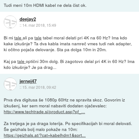
Tudi meni 10m HDMI kabel ne dela čist ok.
deejay2
::
14. mar 2018, 15:49
Bi mi
tale
ali pa
tale
tabel moral delati pri 4K na 60 Hz? Ima kdo
kake izkušnje? Ta dva kabla imata namreč vmes tudi nek adapter,
ki očitno pojača delovanje. Sta pa dolga 10m in 20m.
Kaj pa
tale
optični 30m dolg. Bi zagotovo delal pri 4K in 60 Hz? Ima
kdo izkušnje? Je pa drag...
jernej47
::
15. mar 2018, 09:42
Prva dva digitusa še 1080p 60Hz ne spravita skoz. Govorim iz
izkušenj, ker sem moral nabaviti dodaten ojačevalec:
http://www.techtrade.si/product.asp?pf_...
Za tretjega je pa draga loterija. Po specifikacijah bi moral delovati.
Še geizhals bolj malo pokaže na 10m:
https://geizhals.at/?cat=kabelhdm1&sort...