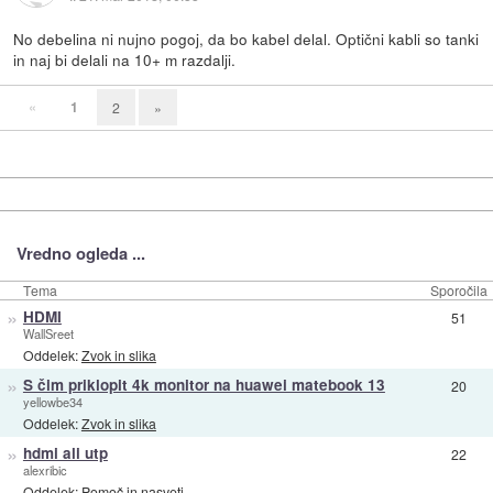
No debelina ni nujno pogoj, da bo kabel delal. Optični kabli so tanki
in naj bi delali na 10+ m razdalji.
«
1
2
»
Vredno ogleda ...
Tema
Sporočila
»
HDMI
51
WallSreet
Oddelek:
Zvok in slika
»
S čim priklopit 4k monitor na huawei matebook 13
20
yellowbe34
Oddelek:
Zvok in slika
»
hdmi ali utp
22
alexribic
Oddelek:
Pomoč in nasveti