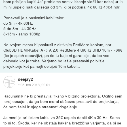
bom prisiljen kupiti 4k" problema sem v iskanje vložil kar nekaj ur in
mi ni uspelo najti daljšega od 3m, ki bi podpiral 4k 60Hz 4:4:4 hdr.
Ponavadi je s pasivnimi kabli tako:
do 3m - 4k 60Hz
5 do 8m - 4k 30Hz
8-15m - samo 1080p
Na tvojem mestu bi poskusil z aktivnim RedMere kablom, npr.
Club3D HDMI-Kabel A -> A 2.0 RedMere 4K60Hz UHD 10m - ~66€
(če je sploh dobavljiv), pa še tu baje ni garancije, da bo vse
delovalo kot je treba. Verjetno bo lažje prestaviti pc bližje
projektorju kot pa najti delujoč 10m kabel...
deejay2
::
25. feb 2018, 22:01
Računalnik ne bi prestavljal fiksno v blizino projektorja. Očitno sem
torej obsojen, da ga bom moral občasno prestavit do projektorja,
če bom želel iz njega streamati dogajanje.
Ja meni je pri tistem kablu za 35€ uspelo dobiti 4K s 30 Hz. Samo
to ni to. Škoda, ker ne obstaja kakšna brezžična varjanta, da bi se