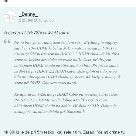
5m
_Denny_
::
25. feb 2018, 20:36
deejay2
je
24. feb 2018 ob 20:41
izjavil
:
Ne, ni bila glava zanič. Sem šel danes še v Big Bang in najprej
kupil en 10m HDMI kabel za 36€ in nato še enega za 53€. Pri
tistem za 53€ nisem sem na HDCP 2.2 HDMI vhodu dobil sliko
samo za kakšno desetinko na vsake toliko časa, pri drugem
običajnem HDMI vhodu pa slike sploh ni bilo. Pri tistem kablu
za 36€ pa pri HDCP 2.2 HDMI kablu slike sploh ni bilo, je pa
bila pri običajnem HDMI vhodu, in sicer v 4K ločljivosti ampak
samo pri 30 HZ. Oba sem nesel nazal.
Ko uporabim 1-2m dolge HDMI kable pa vse deluje brez težav.
Pri HDCP 2.2 HDMI vhodu dobim 4K sliko s 60 HZ, pri
običajnem HDMI vhodu pa dobim 4K sliko s 30 Hz. Očitno je
nemogoče, da mi bo delalo pri 10m kablih.
4k 60Hz je že pri 5m težko, kaj šele 10m. Zaradi "če mi crkne tv,