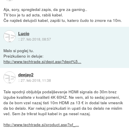
Aja, sory, spregledal zapis, da gre za gaming..
TV box je tu ad acta, rabiš kabel.
Če najdeš delujoči kabel, zapiši tu, katero čudo to zmore na 10m.
Lucio
::
27. feb 2018, 08:57
Malo si poglej tu.
Preizkušeno in deluje:
http://www.techtrade.si/dept.asp?dept%5...
deejay2
::
27. feb 2018, 11:38
Tale spodnji obljublja podaljševanje HDMI signala do 30m brez
izgube kvalitete v kvaliteti 4K 60HZ. Ne vem, ali to sedaj pomeni,
da če bom vzel nazaj tisti 10m HDMI za 13 € in dodal tale vmesnik
da bo delalo. Kar nekaj preizkušati in upati da bo delalo ne mislim
več. Sem že trikrat kupil kabel in ga nesel nazaj.
http://www.techtrade.si/product.asp?pf_...