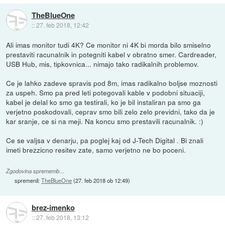
TheBlueOne
::
27. feb 2018, 12:42
Ali imas monitor tudi 4K? Ce monitor ni 4K bi morda bilo smiselno
prestaviti racunalnik in potegniti kabel v obratno smer. Cardreader,
USB Hub, mis, tipkovnica... nimajo tako radikalnih problemov.
Ce je lahko zadeve spravis pod 8m, imas radikalno boljse moznosti
za uspeh. Smo pa pred leti potegovali kable v podobni situaciji,
kabel je delal ko smo ga testirali, ko je bil instaliran pa smo ga
verjetno poskodovali, ceprav smo bili zelo zelo previdni, tako da je
kar sranje, ce si na meji. Na koncu smo prestavili racunalnik. :)
Ce se valjsa v denarju, pa poglej kaj od J-Tech Digital . Bi znali
imeti brezzicno resitev zate, samo verjetno ne bo poceni.
Zgodovina sprememb…
spremenil:
TheBlueOne
(
27. feb 2018 ob 12:49
)
brez-imenko
::
27. feb 2018, 13:12