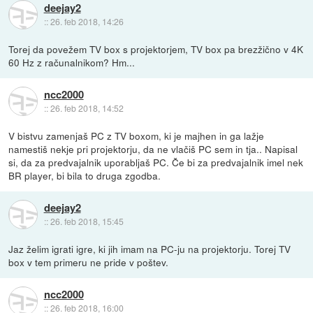
deejay2
::
26. feb 2018, 14:26
Torej da povežem TV box s projektorjem, TV box pa brezžično v 4K
60 Hz z računalnikom? Hm...
ncc2000
::
26. feb 2018, 14:52
V bistvu zamenjaš PC z TV boxom, ki je majhen in ga lažje
namestiš nekje pri projektorju, da ne vlačiš PC sem in tja.. Napisal
si, da za predvajalnik uporabljaš PC. Če bi za predvajalnik imel nek
BR player, bi bila to druga zgodba.
deejay2
::
26. feb 2018, 15:45
Jaz želim igrati igre, ki jih imam na PC-ju na projektorju. Torej TV
box v tem primeru ne pride v poštev.
ncc2000
::
26. feb 2018, 16:00