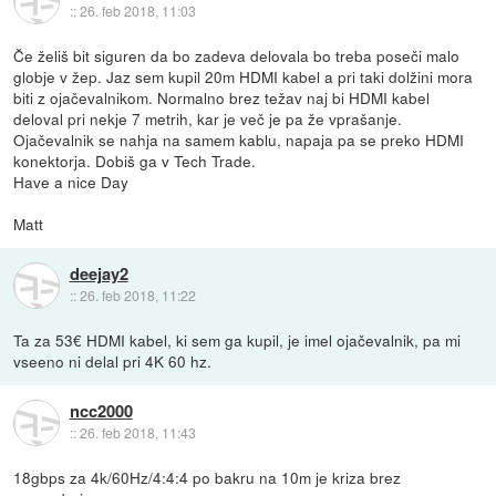
::
26. feb 2018, 11:03
Če želiš bit siguren da bo zadeva delovala bo treba poseči malo
globje v žep. Jaz sem kupil 20m HDMI kabel a pri taki dolžini mora
biti z ojačevalnikom. Normalno brez težav naj bi HDMI kabel
deloval pri nekje 7 metrih, kar je več je pa že vprašanje.
Ojačevalnik se nahja na samem kablu, napaja pa se preko HDMI
konektorja. Dobiš ga v Tech Trade.
Have a nice Day
Matt
deejay2
::
26. feb 2018, 11:22
Ta za 53€ HDMI kabel, ki sem ga kupil, je imel ojačevalnik, pa mi
vseeno ni delal pri 4K 60 hz.
ncc2000
::
26. feb 2018, 11:43
18gbps za 4k/60Hz/4:4:4 po bakru na 10m je kriza brez