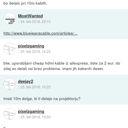
bo delalo pri 10m kablih.
MostWanted
::
24. feb 2018, 22:10
http://www.bluejeanscable.com/articles/...
pixelzgaming
::
25. feb 2018, 14:25
btw, uporabljam cheap hdmi kable iz aliexpress, tiste za 2 eur. do
zdaj so delali vsi brez problema. imam jih kaksnih deset.
deejay2
::
25. feb 2018, 15:23
Imaš 10m dolge, ki ti delajo na projektorju?
pixelzgaming
::
25. feb 2018, 19:33