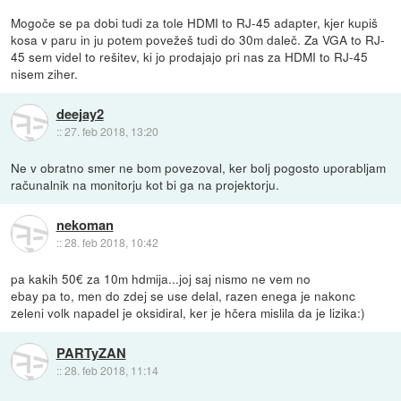
Mogoče se pa dobi tudi za tole HDMI to RJ-45 adapter, kjer kupiš
kosa v paru in ju potem povežeš tudi do 30m daleč. Za VGA to RJ-
45 sem videl to rešitev, ki jo prodajajo pri nas za HDMI to RJ-45
nisem ziher.
deejay2
::
27. feb 2018, 13:20
Ne v obratno smer ne bom povezoval, ker bolj pogosto uporabljam
računalnik na monitorju kot bi ga na projektorju.
nekoman
::
28. feb 2018, 10:42
pa kakih 50€ za 10m hdmija...joj saj nismo ne vem no
ebay pa to, men do zdej se use delal, razen enega je nakonc
zeleni volk napadel je oksidiral, ker je hčera mislila da je lizika:)
PARTyZAN
::
28. feb 2018, 11:14