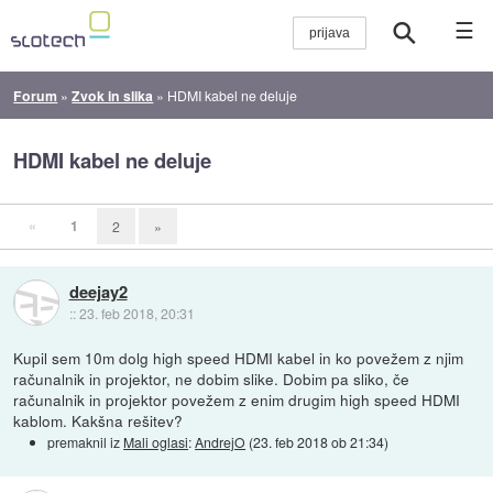
☰
Forum
»
Zvok in slika
»
HDMI kabel ne deluje
HDMI kabel ne deluje
«
1
2
»
deejay2
::
23. feb 2018, 20:31
Kupil sem 10m dolg high speed HDMI kabel in ko povežem z njim
računalnik in projektor, ne dobim slike. Dobim pa sliko, če
računalnik in projektor povežem z enim drugim high speed HDMI
kablom. Kakšna rešitev?
premaknil iz
Mali oglasi
:
AndrejO
(
23. feb 2018 ob 21:34
)