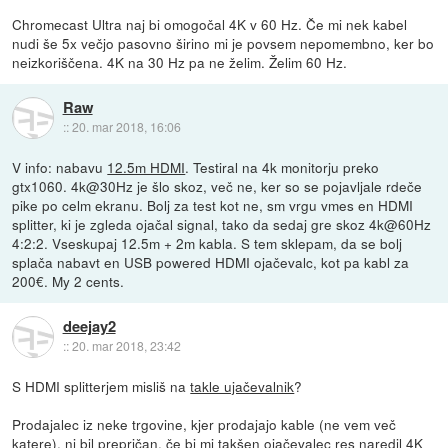
Chromecast Ultra naj bi omogočal 4K v 60 Hz. Če mi nek kabel
nudi še 5x večjo pasovno širino mi je povsem nepomembno, ker bo
neizkoriščena. 4K na 30 Hz pa ne želim. Želim 60 Hz.
Raw
::
20. mar 2018, 16:06
V info: nabavu
12.5m HDMI
. Testiral na 4k monitorju preko
gtx1060. 4k@30Hz je šlo skoz, več ne, ker so se pojavljale rdeče
pike po celm ekranu. Bolj za test kot ne, sm vrgu vmes en HDMI
splitter, ki je zgleda ojačal signal, tako da sedaj gre skoz 4k@60Hz
4:2:2. Vseskupaj 12.5m + 2m kabla. S tem sklepam, da se bolj
splača nabavt en USB powered HDMI ojačevalc, kot pa kabl za
200€. My 2 cents.
deejay2
::
20. mar 2018, 23:42
S HDMI splitterjem misliš na
takle ujačevalnik
?
Prodajalec iz neke trgovine, kjer prodajajo kable (ne vem več
katere), ni bil prepričan, če bi mi takšen ojačevalec res naredil 4K