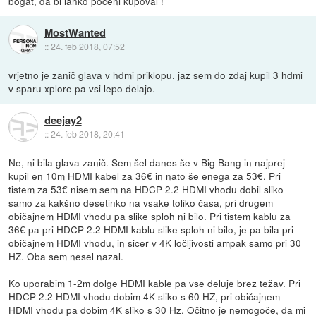
bogat, da bi lahko poceni kupoval !
MostWanted
::
24. feb 2018, 07:52
vrjetno je zanič glava v hdmi priklopu. jaz sem do zdaj kupil 3 hdmi
v sparu xplore pa vsi lepo delajo.
deejay2
::
24. feb 2018, 20:41
Ne, ni bila glava zanič. Sem šel danes še v Big Bang in najprej
kupil en 10m HDMI kabel za 36€ in nato še enega za 53€. Pri
tistem za 53€ nisem sem na HDCP 2.2 HDMI vhodu dobil sliko
samo za kakšno desetinko na vsake toliko časa, pri drugem
običajnem HDMI vhodu pa slike sploh ni bilo. Pri tistem kablu za
36€ pa pri HDCP 2.2 HDMI kablu slike sploh ni bilo, je pa bila pri
običajnem HDMI vhodu, in sicer v 4K ločljivosti ampak samo pri 30
HZ. Oba sem nesel nazal.
Ko uporabim 1-2m dolge HDMI kable pa vse deluje brez težav. Pri
HDCP 2.2 HDMI vhodu dobim 4K sliko s 60 HZ, pri običajnem
HDMI vhodu pa dobim 4K sliko s 30 Hz. Očitno je nemogoče, da mi