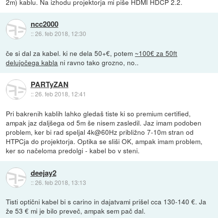
2m) kablu. Na izhodu projektorja mi piše HDMI HDCP 2.2.
ncc2000
::
26. feb 2018, 12:30
če si dal za kabel. ki ne dela 50+€, potem
~100€ za 50ft
delujočega kabla
ni ravno tako grozno, no..
PARTyZAN
::
26. feb 2018, 12:41
Pri bakrenih kablih lahko gledaš tiste ki so premium certified,
ampak jaz daljšega od 5m še nisem zasledil. Jaz imam podoben
problem, ker bi rad speljal 4k@60Hz približno 7-10m stran od
HTPCja do projektorja. Optika se sliši OK, ampak imam problem,
ker so načeloma predolgi - kabel bo v steni.
deejay2
::
26. feb 2018, 13:13
Tisti optični kabel bi s carino in dajatvami prišel cca 130-140 €. Ja
že 53 € mi je bilo preveč, ampak sem pač dal.