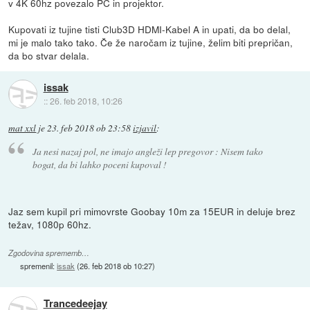
v 4K 60hz povezalo PC in projektor.
Kupovati iz tujine tisti Club3D HDMI-Kabel A in upati, da bo delal,
mi je malo tako tako. Če že naročam iz tujine, želim biti prepričan,
da bo stvar delala.
issak
::
26. feb 2018, 10:26
mat xxl
je
23. feb 2018 ob 23:58
izjavil
:
Ja nesi nazaj pol, ne imajo angleži lep pregovor : Nisem tako
bogat, da bi lahko poceni kupoval !
Jaz sem kupil pri mimovrste Goobay 10m za 15EUR in deluje brez
težav, 1080p 60hz.
Zgodovina sprememb…
spremenil:
issak
(
26. feb 2018 ob 10:27
)
Trancedeejay