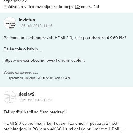
expanderjev.
Rešitve za večje razdalje gredo bolj v
TO
smer.. žal
Invictus
::
26. feb 2018, 11:46
Pa imaš na vseh napravah HDMI 2.0, ki je potreben za 4K 60 Hz?
Pa še tole o kablih...
https://www.cnet.com/news/4k-hdmi-cable...
Zgodovina sprememb…
spremenil:
Invictus
(
26. feb 2018 ob 11:47
)
deejay2
::
26. feb 2018, 12:02
Teli optični kabli so čisto predragi.
HDMI 2.0 očitno imam, ker kot sem že omenil, povezava med
projektorjem in PC-jem v 4K 60 Hz mi deluje pri kratkem HDMI (1-