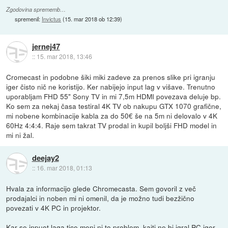
Zgodovina sprememb…
spremenil:
Invictus
(
15. mar 2018 ob 12:39
)
jernej47
::
15. mar 2018, 13:46
Cromecast in podobne šiki miki zadeve za prenos slike pri igranju
iger čisto nič ne koristijo. Ker nabijejo input lag v višave. Trenutno
uporabljam FHD 55" Sony TV in mi 7,5m HDMI povezava deluje bp.
Ko sem za nekaj časa testiral 4K TV ob nakupu GTX 1070 grafične,
mi nobene kombinacije kabla za do 50€ še na 5m ni delovalo v 4K
60Hz 4:4:4. Raje sem takrat TV prodal in kupil boljši FHD model in
mi ni žal.
deejay2
::
16. mar 2018, 01:13
Hvala za informacijo glede Chromecasta. Sem govoril z več
prodajalci in noben mi ni omenil, da je možno tudi bezžično
povezati v 4K PC in projektor.
Kar se inpuot laga tice meni ni to problem, kajti ne bi igral PC iger