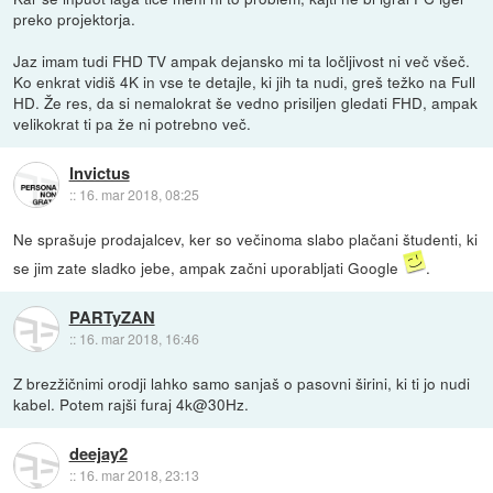
preko projektorja.
Jaz imam tudi FHD TV ampak dejansko mi ta ločljivost ni več všeč.
Ko enkrat vidiš 4K in vse te detajle, ki jih ta nudi, greš težko na Full
HD. Že res, da si nemalokrat še vedno prisiljen gledati FHD, ampak
velikokrat ti pa že ni potrebno več.
Invictus
::
16. mar 2018, 08:25
Ne sprašuje prodajalcev, ker so večinoma slabo plačani študenti, ki
se jim zate sladko jebe, ampak začni uporabljati Google
.
PARTyZAN
::
16. mar 2018, 16:46
Z brezžičnimi orodji lahko samo sanjaš o pasovni širini, ki ti jo nudi
kabel. Potem rajši furaj 4k@30Hz.
deejay2
::
16. mar 2018, 23:13