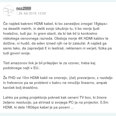
ncc2000
::
26. feb 2018, 13:59
Če najdeš bakreni HDMI kabel, ki bo zanesljivo zmogel 18gbps+
na desetih metrih, in deliš svojo izkušnjo tu, ti bo morje ljudi
hvaležno, tudi jaz. In grem stavit, da bi tak bil iz konkretno
viskokega cenovnega razreda. Obstoja morje 4K HDMI kablov te
dolžine, ni hudič, da eden izmed njih ne bi zalaufal. A najdeš ga
samo tako, da zapravljaš € in testiraš, reklamam ni verjeti, fizika pa
tudi govori svoje.
Tisti amazonov link je bil prilepljen le za vzorec, treba kaj
podobnega najti v EU..
Že FHD vsi 10m HDMI kabli ne zmorejo, (žal) preverjeno, z razdaljo
in frekvenco pa se problemi v bakru ne množijo linearno, ampak
kanček bolj drastično.
Lahko pa poleg projektorja pokneš kak ceneni TV box, ki žmore
željeno resolucijo, pa strimaš iz svojega PC-ja na projector, 0,5m
HDMI, ki dela 18Gbps kabel je pa poceni ...