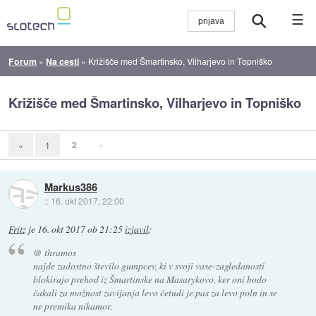
☰
Forum
»
Na cesti
»
Križišče med Šmartinsko, Vilharjevo in Topniško
Križišče med Šmartinsko, Vilharjevo in Topniško
2
»
«
1
Markus386
::
16. okt 2017, 22:00
Fritz
je
16. okt 2017 ob 21:25
izjavil
:
@ thramos
najde zadostno število gumpcev, ki v svoji vase-zagledanosti
blokirajo prehod iz Šmartinske na Masarykovo, ker oni bodo
čakali za možnost zavijanja levo četudi je pas za levo poln in se
ne premika nikamor.