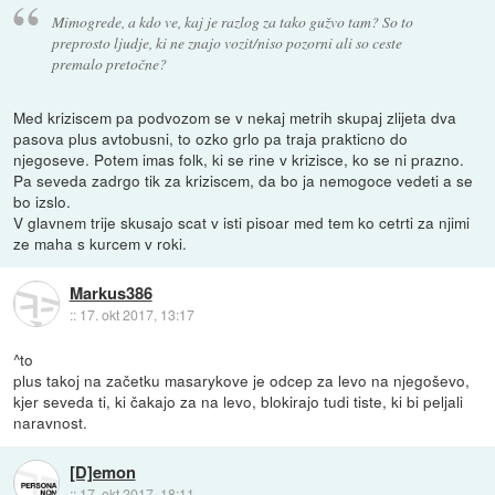
Mimogrede, a kdo ve, kaj je razlog za tako gužvo tam? So to
preprosto ljudje, ki ne znajo vozit/niso pozorni ali so ceste
premalo pretočne?
Med kriziscem pa podvozom se v nekaj metrih skupaj zlijeta dva
pasova plus avtobusni, to ozko grlo pa traja prakticno do
njegoseve. Potem imas folk, ki se rine v krizisce, ko se ni prazno.
Pa seveda zadrgo tik za kriziscem, da bo ja nemogoce vedeti a se
bo izslo.
V glavnem trije skusajo scat v isti pisoar med tem ko cetrti za njimi
ze maha s kurcem v roki.
Markus386
::
17. okt 2017, 13:17
^to
plus takoj na začetku masarykove je odcep za levo na njegoševo,
kjer seveda ti, ki čakajo za na levo, blokirajo tudi tiste, ki bi peljali
naravnost.
[D]emon
::
17. okt 2017, 18:11