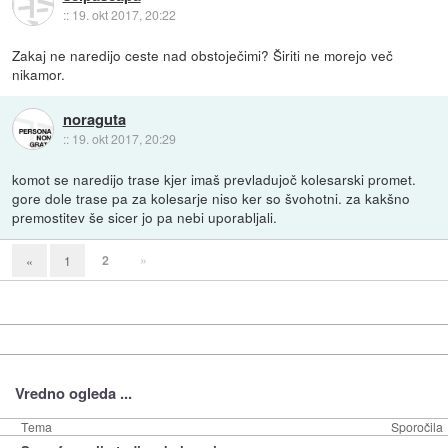
::
19. okt 2017, 20:22
Zakaj ne naredijo ceste nad obstoječimi? Širiti ne morejo več
nikamor.
noraguta
::
19. okt 2017, 20:29
komot se naredijo trase kjer imaš prevladujoč kolesarski promet.
gore dole trase pa za kolesarje niso ker so švohotni. za kakšno
premostitev še sicer jo pa nebi uporabljali.
2
»
«
1
Vredno ogleda ...
Tema
Sporočila