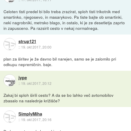
Celoten tisti predel bi bilo treba zrazirat, sploh tisti trikotnik med
smartinko, njegosevo, in masarykovo. Pa tiste bajte ob smartinki,
neki nagrobniki, metrsko blago, in ostalo, ki je ze desetletja zaprto
in zapusceno. Pa razsirit cesto v nekaj normalnega.
strup121
::
19. okt 2017, 20:00
plan za širitev je že davno bil narejen, samo se je zalomilo pri
odkupu nepremičnin. baje.
jype
::
19. okt 2017, 20:12
Zakaj bi sploh širili cesto? A da se bo lahko več avtomobilov
zbasalo na naslednje križišče?
SimplyMiha
::
19. okt 2017, 20:16