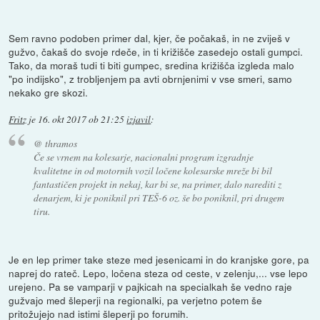
Sem ravno podoben primer dal, kjer, če počakaš, in ne zviješ v
gužvo, čakaš do svoje rdeče, in ti križišče zasedejo ostali gumpci.
Tako, da moraš tudi ti biti gumpec, sredina križišča izgleda malo
"po indijsko", z trobljenjem pa avti obrnjenimi v vse smeri, samo
nekako gre skozi.
Fritz
je
16. okt 2017 ob 21:25
izjavil
:
@ thramos
Če se vrnem na kolesarje, nacionalni program izgradnje
kvalitetne in od motornih vozil ločene kolesarske mreže bi bil
fantastičen projekt in nekaj, kar bi se, na primer, dalo narediti z
denarjem, ki je poniknil pri TEŠ-6 oz. še bo poniknil, pri drugem
tiru.
Je en lep primer take steze med jesenicami in do kranjske gore, pa
naprej do rateč. Lepo, ločena steza od ceste, v zelenju,... vse lepo
urejeno. Pa se vamparji v pajkicah na specialkah še vedno raje
gužvajo med šleperji na regionalki, pa verjetno potem še
pritožujejo nad istimi šleperji po forumih.