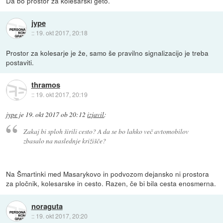
Da bo prostor za kolesarski geto.
jype
::
19. okt 2017, 20:18
Prostor za kolesarje je že, samo še pravilno signalizacijo je treba
postaviti.
thramos
::
19. okt 2017, 20:19
jype
je
19. okt 2017 ob 20:12
izjavil
:
Zakaj bi sploh širili cesto? A da se bo lahko več avtomobilov
zbasalo na naslednje križišče?
Na Šmartinki med Masarykovo in podvozom dejansko ni prostora
za pločnik, kolesarske in cesto. Razen, če bi bila cesta enosmerna.
noraguta
::
19. okt 2017, 20:20