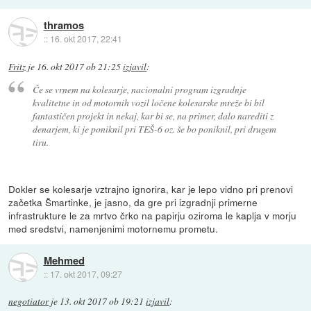
thramos
::
16. okt 2017, 22:41
Fritz
je
16. okt 2017 ob 21:25
izjavil
:
Če se vrnem na kolesarje, nacionalni program izgradnje
kvalitetne in od motornih vozil ločene kolesarske mreže bi bil
fantastičen projekt in nekaj, kar bi se, na primer, dalo narediti z
denarjem, ki je poniknil pri TEŠ-6 oz. še bo poniknil, pri drugem
tiru.
Dokler se kolesarje vztrajno ignorira, kar je lepo vidno pri prenovi
začetka Šmartinke, je jasno, da gre pri izgradnji primerne
infrastrukture le za mrtvo črko na papirju oziroma le kaplja v morju
med sredstvi, namenjenimi motornemu prometu.
Mehmed
::
17. okt 2017, 09:27
negotiator
je
13. okt 2017 ob 19:21
izjavil
: