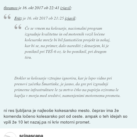
thramos
je
16. okt 2017 ob 22:41
izjavil
:
Fritz
je
16. okt 2017 ob 21:25
izjavil
:
Če se vrnem na kolesarje, nacionalni program
izgradnje kvalitetne in od motornih vozil ločene
kolesarske mreže bi bil fantastičen projekt in nekaj,
kar bi se, na primer, dalo narediti z denarjem, ki je
poniknil pri TEŠ-6 oz. še bo poniknil, pri drugem
tiru.
Dokler se kolesarje vztrajno ignorira, kar je lepo vidno pri
prenovi začetka Šmartinke, je jasno, da gre pri izgradnji
primerne infrastrukture le za mrtvo črko na papirju oziroma le
kaplja v morju med sredstvi, namenjenimi motornemu prometu.
ni res ljubljana je najleoše kokesarsko mesto. čeprav ima že
komenda ločeno kolesarsko pot od ceste. ampak o teh idejah so
vpili že 10 let nazaj.pa ni kriv motorni promet.
scipascapa