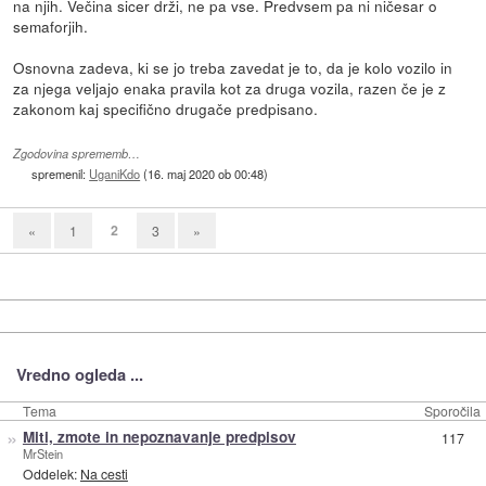
na njih. Večina sicer drži, ne pa vse. Predvsem pa ni ničesar o
semaforjih.
Osnovna zadeva, ki se jo treba zavedat je to, da je kolo vozilo in
za njega veljajo enaka pravila kot za druga vozila, razen če je z
zakonom kaj specifično drugače predpisano.
Zgodovina sprememb…
spremenil:
UganiKdo
(
16. maj 2020 ob 00:48
)
2
«
1
3
»
Vredno ogleda ...
Tema
Sporočila
»
Miti, zmote in nepoznavanje predpisov
117
MrStein
Oddelek:
Na cesti