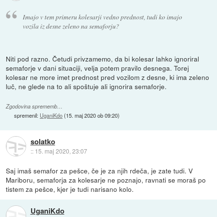
Imajo v tem primeru kolesarji vedno prednost, tudi ko imajo
vozila iz desne zeleno na semaforju?
Niti pod razno. Četudi privzamemo, da bi kolesar lahko ignoriral
semaforje v dani situaciji, velja potem pravilo desnega. Torej
kolesar ne more imet prednost pred vozilom z desne, ki ima zeleno
luč, ne glede na to ali spoštuje ali ignorira semaforje.
Zgodovina sprememb…
spremenil:
UganiKdo
(
15. maj 2020 ob 09:20
)
solatko
::
15. maj 2020, 23:07
Saj imaš semafor za pešce, če je za njih rdeča, je zate tudi. V
Mariboru, semaforja za kolesarje ne poznajo, ravnati se moraš po
tistem za pešce, kjer je tudi narisano kolo.
UganiKdo