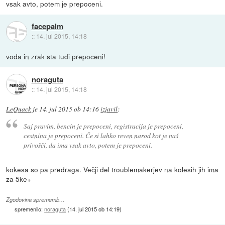
vsak avto, potem je prepoceni.
facepalm
::
14. jul 2015, 14:18
voda in zrak sta tudi prepoceni!
noraguta
::
14. jul 2015, 14:18
LeQuack
je
14. jul 2015 ob 14:16
izjavil
:
Saj pravim, bencin je prepoceni, registracija je prepoceni,
cestnina je prepoceni. Če si lahko reven narod kot je naš
privošči, da ima vsak avto, potem je prepoceni.
kokesa so pa predraga. Večji del troublemakerjev na kolesih jih ima
za 5ke+
Zgodovina sprememb…
spremenilo:
noraguta
(
14. jul 2015 ob 14:19
)