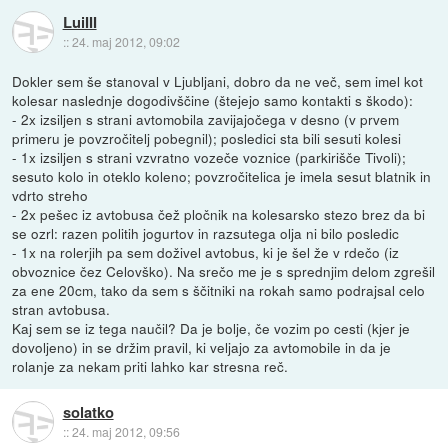
LuiIII
::
24. maj 2012, 09:02
Dokler sem še stanoval v Ljubljani, dobro da ne več, sem imel kot
kolesar naslednje dogodivščine (štejejo samo kontakti s škodo):
- 2x izsiljen s strani avtomobila zavijajočega v desno (v prvem
primeru je povzročitelj pobegnil); posledici sta bili sesuti kolesi
- 1x izsiljen s strani vzvratno vozeče voznice (parkirišče Tivoli);
sesuto kolo in oteklo koleno; povzročitelica je imela sesut blatnik in
vdrto streho
- 2x pešec iz avtobusa čež pločnik na kolesarsko stezo brez da bi
se ozrl: razen politih jogurtov in razsutega olja ni bilo posledic
- 1x na rolerjih pa sem doživel avtobus, ki je šel že v rdečo (iz
obvoznice čez Celovško). Na srečo me je s sprednjim delom zgrešil
za ene 20cm, tako da sem s ščitniki na rokah samo podrajsal celo
stran avtobusa.
Kaj sem se iz tega naučil? Da je bolje, če vozim po cesti (kjer je
dovoljeno) in se držim pravil, ki veljajo za avtomobile in da je
rolanje za nekam priti lahko kar stresna reč.
solatko
::
24. maj 2012, 09:56