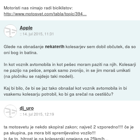
Motoristi nas nimajo radi biciklistov:
http://www.motosvet.com/tabla/topic/394...
Apple
::
14. jul 2015, 11:31
Glede na obnašanje
kolesarjev sem dobil občutek, da so
nekaterih
oni bog in batina.
In kot voznik avtomobila in kot pešec moram paziti na njih. Kolesarji
ne pazijo na pešce, ampak samo zvonijo, in se jim moraš umikati
(na pločniku se najdejo taki modeli).
Kaj bi bilo, če bi se jaz tako obnašal kot voznik avtomobila in bi
vsakemu kolesarju potrobil, ko bi ga srečal na cestišču?
dj_uro
::
14. jul 2015, 12:19
ta motosvetu je nekdo skopiral zakon; največ 2 vzporedno!!!! če je
pa skupina, pa mora biti spremljevalno vozilo!!!
in še to, hitrost je na kolesarski omejena na 25km/h...