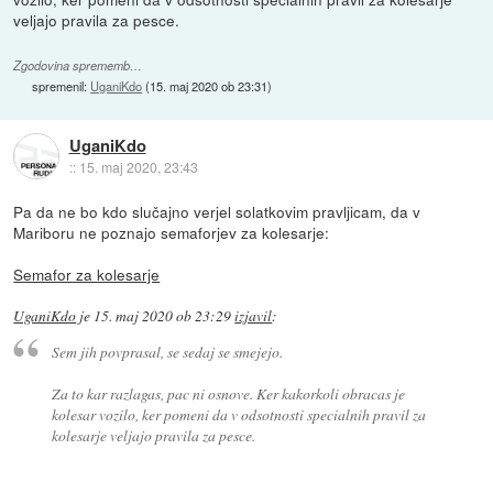
veljajo pravila za pesce.
Zgodovina sprememb…
spremenil:
UganiKdo
(
15. maj 2020 ob 23:31
)
UganiKdo
::
15. maj 2020, 23:43
Pa da ne bo kdo slučajno verjel solatkovim pravljicam, da v
Mariboru ne poznajo semaforjev za kolesarje:
Semafor za kolesarje
UganiKdo
je
15. maj 2020 ob 23:29
izjavil
:
Sem jih povprasal, se sedaj se smejejo.
Za to kar razlagas, pac ni osnove. Ker kakorkoli obracas je
kolesar vozilo, ker pomeni da v odsotnosti specialnih pravil za
kolesarje veljajo pravila za pesce.