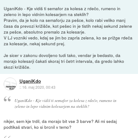
UganiKdo - Kje vidiš ti semafor za kolesa z rdečo, rumeno in
zeleno in lepo vidnim kolesarjem na steklih?
Pravim, da je kolo na semaforju za pešce, kolo rabi veliko manj
časa da prevozi križišče, kot pešec in je tistih nekaj sekund zelene
za pešce, absolutno premalo za kolesarje.
V LJ vozniki vedo, kdaj se jim bo zaprla zelena, ko se prižge rdeča
za kolesarje, nekaj sekund prej.
Je sicer v zakonu dovoljeno tudi tako, vendar je bedasto, da
morajo kolesarji čakati skoraj tri četrt intervala, da gredo lahko
skozi križišče.
UganiKdo
::
16. maj 2020, 00:43
UganiKdo - Kje vidiš ti semafor za kolesa z rdečo, rumeno in
zeleno in lepo vidnim kolesarjem na steklih?
nikjer, sem kje trdil, da morajo bit vse 3 barve? Ali mi sedaj
podtikaš stvari, ko si brcnil v temo?