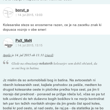
borut_p
::
14. jul 2015, 13:03
Kolesarske steze so enosmerne razen, ce je na zacetku znak ki
dopusca voznjo v obe smeri
PaX_MaN
::
14. jul 2015, 13:15
Apple
je
14. jul 2015 ob 11:31
izjavil
:
Glede na obnašanje
nekaterih
kolesarjev sem dobil občutek, da
so oni bog in batina.
Jz mislim da so avtomobilaši bog in batina. Na avtocestah ni
nbenih kolesarskih cest, kajšele prehodov za pešče, medtem ko
drugod kolesarske ceste in pločnike prečka hrpa cest, pa jim ti
morajo dat prednost - ponavad se prižge rdeča luč, včas so pa tut
tolk uvidevni do teh duševno bogih boščkov k ne morjo kontrolirat
teh par ton težkih morilskih strojev da jim gredo čist spod koles,
bodisi kr pod cesto, al nad cesto, še raj pa - da statistika ja ne bo