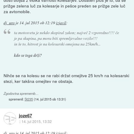
prižge zelena luč za kolesarje in pešce preden se prižge zele luč
za avtomobile.
dj_uro
je
14. jul 2015 ob 12:19
izjavil
:
ta motosvetu je nekdo skopiral zakon; največ 2 vzporedno!!!! če
je pa skupina, pa mora biti spremljevalno vozilo!!!
in še to, hitrost je na kolesarski omejena na 25km/h...
kdo se tega drži?
Nihče se na kolesu se ne rabi držat omejitve 25 km/h na kolesarski
stezi, ker takšna omejitev ne obstaja.
Zgodovina sprememb…
spremenil:
St235
(
14. jul 2015 ob 13:31
)
joze67
::
14. jul 2015, 13:32
dj_uro
je
14. jul 2015 ob 12:19
izjavil
: