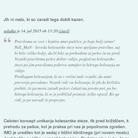
Jih ni malo, ki so zaradi tega dobili kazen.
solatko
je
14. jul 2015 ob 13:20
izjavil
:
Praviloma se vozi v kontra smer puščice, je baje bolj varno!
PaX_MaN - Seveda kolesarske steze niso speljane pravilno, saj
bi bilo veliko bolje, da bi bile za prehodom za pešce in ne pred.
Vozniki praviloma pešce dobro vidijo, pogled na kolesarsko
stezo pa jim praviloma pokriva semafor in hitrega kolesarja ne
vidijo.
Predlagam kolesarjem, ki so v večini tudi vozniki, da sami
preverijo povedano. Voznik vidi vse kolesarje, ki jih do križišča
prehiti, če pa mora zaradi pešcev čakati na prosto pot, pa bo
hitrega kolesarja, ki se je približal pozneje, težko opazil. Ko ga
vidi, je po navadi že prepozno.
Celoten koncept umikanja kolesarske steze, tik pred križiđčem, k
prehodu za pešce, kot je praksa pri nas je popolnoma zgrešen.
IMO je ureditev kot je sedaj v bližini kliničnega (pri novem mostu)
dosti boljša z vidika varnosti kolesarjev. Dodaten plus je to, da se