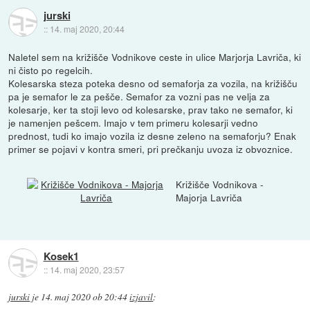
jurski
::
14. maj 2020, 20:44
Naletel sem na križišče Vodnikove ceste in ulice Marjorja Lavriča, ki
ni čisto po regelcih.
Kolesarska steza poteka desno od semaforja za vozila, na križišču
pa je semafor le za pešče. Semafor za vozni pas ne velja za
kolesarje, ker ta stoji levo od kolesarske, prav tako ne semafor, ki
je namenjen pešcem. Imajo v tem primeru kolesarji vedno
prednost, tudi ko imajo vozila iz desne zeleno na semaforju? Enak
primer se pojavi v kontra smeri, pri prečkanju uvoza iz obvoznice.
Križišče Vodnikova -
Majorja Lavriča
Kosek1
::
14. maj 2020, 23:57
jurski
je
14. maj 2020 ob 20:44
izjavil
: