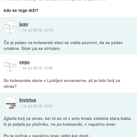
kdo se tega drži?
jusv
::
14. jul 2015, 12:19
Če je pešec na kolesarski stezi se valda pozvoni, da se pešec
umakne. Sicer pa se strinjam.
cegu
::
14. jul 2015, 12:40
So kolesarske steze v Ljubljani enosmerne, ali je tisto bolj za
okras?
Invictus
::
14. jul 2015, 13:01
Zgleda bolj za okras, ker bi se mi v avto kmalu zaletela stara baba,
ki je peljala po pločniku, ne po kolesarski, v napačno smer.
Pa te vožnje v napačno smer vidim kar dosti.