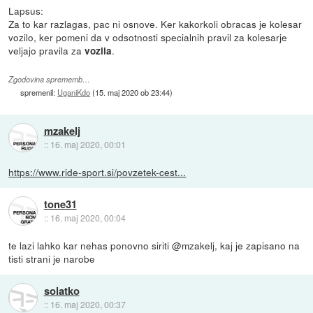
Lapsus:
Za to kar razlagas, pac ni osnove. Ker kakorkoli obracas je kolesar
vozilo, ker pomeni da v odsotnosti specialnih pravil za kolesarje
veljajo pravila za
.
vozila
Zgodovina sprememb…
spremenil:
UganiKdo
(
15. maj 2020 ob 23:44
)
mzakelj
::
16. maj 2020, 00:01
https://www.ride-sport.si/povzetek-cest...
tone31
::
16. maj 2020, 00:04
te lazi lahko kar nehas ponovno siriti @mzakelj, kaj je zapisano na
tisti strani je narobe
solatko
::
16. maj 2020, 00:37