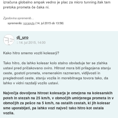
izračuna globalno ampak vedno je plac za micro tunning.itak tam
pretoka prometa če čaka ni.
Zgodovina sprememb…
spremenilo:
noraguta
(
14. jul 2015 ob 13:58
)
dj_uro
::
14. jul 2015, 14:00
Kako hitro smemo voziti kolesarji?
Tako hitro, da lahko kolesar kolo stalno obvladuje ter se zlahka
ustavi pred pričakovano oviro. Hitrost mora biti prilagojena stanju
ceste, gostoti prometa, vremenskim razmeram, vidljivosti in
preglednosti ceste, stanju vozila in morebitnega tovora tako, da
lahko v vidni razdalji vozilo ustavi.
Največja dovoljena hitrost kolesarja je omejena na kolesarskih
poteh in stezah na 25 km/h, v območjih umirjenega prometa in v
območjih za pešce na 5 km/h, na ostalih cestah, ki jih kolesar
sme uporabljati, pa lahko vozi največ tako hitro kot ostala
vozila.