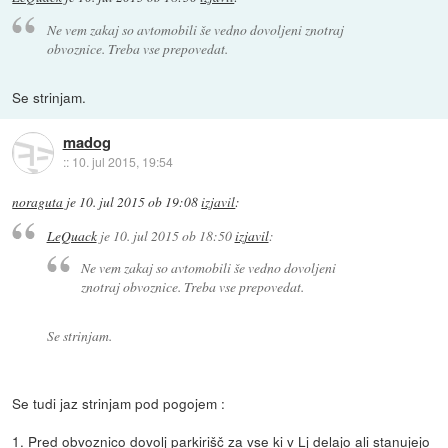
Ne vem zakaj so avtomobili še vedno dovoljeni znotraj
obvoznice. Treba vse prepovedat.
Se strinjam.
madog
::
10. jul 2015, 19:54
noraguta
je
10. jul 2015 ob 19:08
izjavil
:
LeQuack
je
10. jul 2015 ob 18:50
izjavil
:
Ne vem zakaj so avtomobili še vedno dovoljeni
znotraj obvoznice. Treba vse prepovedat.
Se strinjam.
Se tudi jaz strinjam pod pogojem :
1. Pred obvoznico dovolj parkirišč za vse ki v Lj delajo ali stanujejo