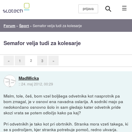
☰
Forum
»
Šport
»
Semafor velja tudi za kolesarje
Semafor velja tudi za kolesarje
2
«
1
3
»
MadMicka
::
24. maj 2012, 00:29
Mislm, tole, češ, bom vzel boljšega odvetnika kot nasprotnik pa
bom zmagal, je v osnovi ena navadna oslarija. A sodniki majo pa
nedokončano osnovno šolo in sam gledajo kater odvetnik pride
skozi vrata se potem odločjo kako pa kaj?
Pri odvetnikih je tako kot pri obrtnikih. Stranka mora vzeti takega, ki
se s področjem, kjer stranka potrebuje pomoč, redno ukvarja.