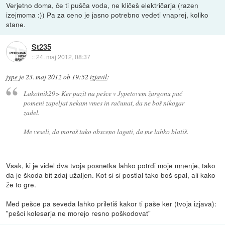
Verjetno doma, če ti pušča voda, ne kličeš električarja (razen
izejmoma :)) Pa za ceno je jasno potrebno vedeti vnaprej, koliko
stane.
St235
::
24. maj 2012, 08:37
jype
je
23. maj 2012 ob 19:52
izjavil
:
Lakotnik29> Ker pazit na pešce v Jypetovem žargonu pač
pomeni zapeljat nekam vmes in računat, da ne boš nikogar
zadel.
Me veseli, da moraš tako obsceno lagati, da me lahko blatiš.
Vsak, ki je videl dva tvoja posnetka lahko potrdi moje mnenje, tako
da je škoda bit zdaj užaljen. Kot si si postlal tako boš spal, ali kako
že to gre.
Med pešce pa seveda lahko priletiš kakor ti paše ker (tvoja izjava):
"pešci kolesarja ne morejo resno poškodovat"