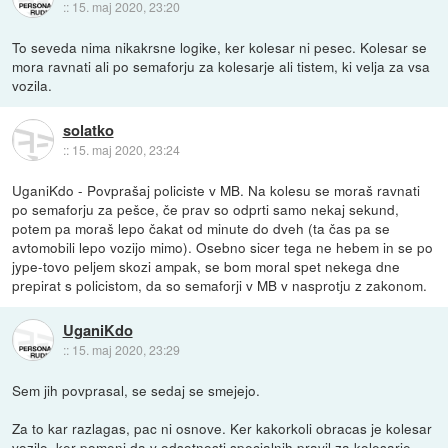
::
15. maj 2020, 23:20
To seveda nima nikakrsne logike, ker kolesar ni pesec. Kolesar se
mora ravnati ali po semaforju za kolesarje ali tistem, ki velja za vsa
vozila.
solatko
::
15. maj 2020, 23:24
UganiKdo - Povprašaj policiste v MB. Na kolesu se moraš ravnati
po semaforju za pešce, če prav so odprti samo nekaj sekund,
potem pa moraš lepo čakat od minute do dveh (ta čas pa se
avtomobili lepo vozijo mimo). Osebno sicer tega ne hebem in se po
jype-tovo peljem skozi ampak, se bom moral spet nekega dne
prepirat s policistom, da so semaforji v MB v nasprotju z zakonom.
UganiKdo
::
15. maj 2020, 23:29
Sem jih povprasal, se sedaj se smejejo.
Za to kar razlagas, pac ni osnove. Ker kakorkoli obracas je kolesar
vozilo, ker pomeni da v odsotnosti specialnih pravil za kolesarje