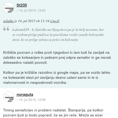
St235
::
14. jul 2015, 13:50
solatko
je
14. jul 2015 ob 13:34
izjavil
:
Lakotnik29 - Iz Zaloške na Njegoševo pa je še bolj nevarno, ker
se vozilom prižge puščica in praviloma vozilo zasede kolesarsko
stezo, ko se prižge zelena za pešce in kolesarje.
Križišče poznam z roške proti njegošovi in tam tudi če zavijaš na
zaloško se kolesarjem in pešcem prej odpre semafor in ga moraš
dobesedno nalašč povozit.
Kolikor pa je križišče razvidno iz google maps, pa se vozilo lahko
na kolesarski stezi pri zavijanju desno ustavi samo in le iz
malomarnosti in nesposbnosti voznika.
noraguta
::
14. jul 2015, 13:56
Timing semaforjev ni problem naštelat. Šlamparija, pa kolikor
poznam ljudi jo bodo popravli, če se jim reče. Mreža se sicer