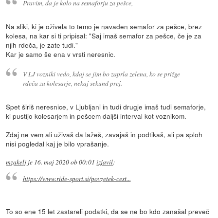
Pravim, da je kolo na semaforju za pešce,
Na sliki, ki je oživela to temo je navaden semafor za pešce, brez
kolesa, na kar si ti pripisal: "Saj imaš semafor za pešce, če je za
njih rdeča, je zate tudi."
Kar je samo še ena v vrsti neresnic.
V LJ vozniki vedo, kdaj se jim bo zaprla zelena, ko se prižge
rdeča za kolesarje, nekaj sekund prej.
Spet širiš neresnice, v Ljubljani in tudi drugje imaš tudi semaforje,
ki pustijo kolesarjem in pešcem daljši interval kot voznikom.
Zdaj ne vem ali uživaš da lažeš, zavajaš in podtikaš, ali pa sploh
nisi pogledal kaj je bilo vprašanje.
mzakelj
je
16. maj 2020 ob 00:01
izjavil
:
https://www.ride-sport.si/povzetek-cest...
To so ene 15 let zastareli podatki, da se ne bo kdo zanašal preveč