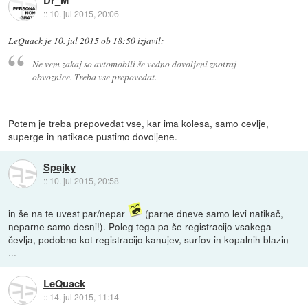
::
10. jul 2015, 20:06
LeQuack
je
10. jul 2015 ob 18:50
izjavil
:
Ne vem zakaj so avtomobili še vedno dovoljeni znotraj
obvoznice. Treba vse prepovedat.
Potem je treba prepovedat vse, kar ima kolesa, samo cevlje,
superge in natikace pustimo dovoljene.
Spajky
::
10. jul 2015, 20:58
in še na te uvest par/nepar
(parne dneve samo levi natikač,
neparne samo desni!). Poleg tega pa še registracijo vsakega
čevlja, podobno kot registracijo kanujev, surfov in kopalnih blazin
...
LeQuack
::
14. jul 2015, 11:14