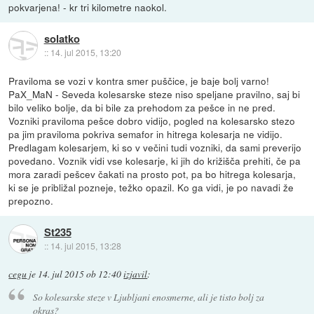
pokvarjena! - kr tri kilometre naokol.
solatko
::
14. jul 2015, 13:20
Praviloma se vozi v kontra smer puščice, je baje bolj varno!
PaX_MaN - Seveda kolesarske steze niso speljane pravilno, saj bi
bilo veliko bolje, da bi bile za prehodom za pešce in ne pred.
Vozniki praviloma pešce dobro vidijo, pogled na kolesarsko stezo
pa jim praviloma pokriva semafor in hitrega kolesarja ne vidijo.
Predlagam kolesarjem, ki so v večini tudi vozniki, da sami preverijo
povedano. Voznik vidi vse kolesarje, ki jih do križišča prehiti, če pa
mora zaradi pešcev čakati na prosto pot, pa bo hitrega kolesarja,
ki se je približal pozneje, težko opazil. Ko ga vidi, je po navadi že
prepozno.
St235
::
14. jul 2015, 13:28
cegu
je
14. jul 2015 ob 12:40
izjavil
:
So kolesarske steze v Ljubljani enosmerne, ali je tisto bolj za
okras?