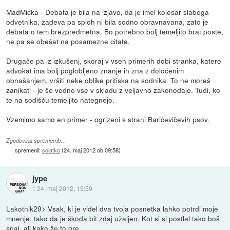
MadMicka - Debata je bila na izjavo, da je imel kolesar slabega
odvetnika, zadeva pa sploh ni bila sodno obravnavana, zato je
debata o tem brezpredmetna. Bo potrebno bolj temeljito brat poste,
ne pa se obešat na posamezne citate.
Drugače pa iz izkušenj, skoraj v vseh primerih dobi stranka, katere
advokat ima bolj poglobljeno znanje in zna z določenim
obnašanjem, vršiti neke oblike pritiska na sodnika. To ne moreš
zanikati - je še vedno vse v skladu z veljavno zakonodajo. Tudi, ko
te na sodišču temeljito nategnejo.
Vzemimo samo en primer - ogrizeni s strani Baričevičevih psov.
Zgodovina sprememb…
spremenil:
solatko
(
24. maj 2012 ob 09:58
)
jype
::
24. maj 2012, 19:59
Lakotnik29> Vsak, ki je videl dva tvoja posnetka lahko potrdi moje
mnenje, tako da je škoda bit zdaj užaljen. Kot si si postlal tako boš
spal, ali kako že to gre.