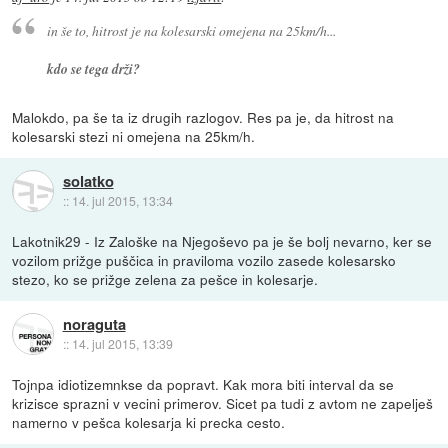
in še to, hitrost je na kolesarski omejena na 25km/h...
kdo se tega drži?
Malokdo, pa še ta iz drugih razlogov. Res pa je, da hitrost na
kolesarski stezi ni omejena na 25km/h.
solatko
::
14. jul 2015, 13:34
Lakotnik29 - Iz Zaloške na Njegoševo pa je še bolj nevarno, ker se
vozilom prižge puščica in praviloma vozilo zasede kolesarsko
stezo, ko se prižge zelena za pešce in kolesarje.
noraguta
::
14. jul 2015, 13:39
Tojnpa idiotizemnkse da popravt. Kak mora biti interval da se
krizisce sprazni v vecini primerov. Sicet pa tudi z avtom ne zapelješ
namerno v pešca kolesarja ki precka cesto.