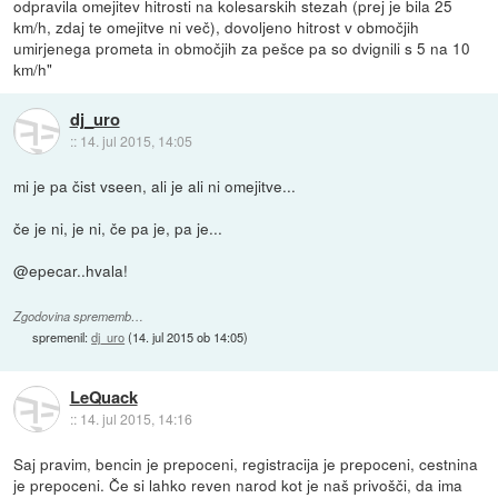
odpravila omejitev hitrosti na kolesarskih stezah (prej je bila 25
km/h, zdaj te omejitve ni več), dovoljeno hitrost v območjih
umirjenega prometa in območjih za pešce pa so dvignili s 5 na 10
km/h"
dj_uro
::
14. jul 2015, 14:05
mi je pa čist vseen, ali je ali ni omejitve...
če je ni, je ni, če pa je, pa je...
@epecar..hvala!
Zgodovina sprememb…
spremenil:
dj_uro
(
14. jul 2015 ob 14:05
)
LeQuack
::
14. jul 2015, 14:16
Saj pravim, bencin je prepoceni, registracija je prepoceni, cestnina
je prepoceni. Če si lahko reven narod kot je naš privošči, da ima