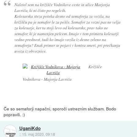
Naletel sem na križišče Vodnikove ceste in ulice Marjorja
Lavriča, ki ni čisto po regelcih.
Kolesarska steza poteka desno od semaforja za vozila, na
križišču pa je semafor le za pešče. Semafor za vozni pas ne velja
za kolesarje, ker ta stoji levo od kolesarske, prav tako ne
semafor, ki je namenjen pešcem. Imajo v tem primeru kolesarji
vedno prednost, tudi ko imajo vozila iz desne zeleno na
semaforju? Enak primer se pojavi v kontra smeri, pri prečkanju
uvoza iz obvoznice.
Križišče
Vodnikova - Majorja Lavriča
Če so semaforji napačni, sporoči ustreznim službam. Bodo
popravili. :)
UganiKdo
::
15. maj 2020, 09:18