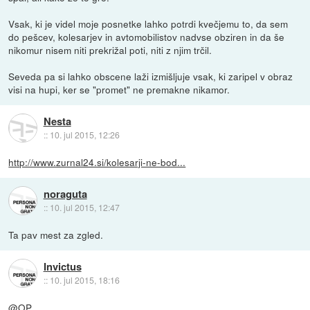
Vsak, ki je videl moje posnetke lahko potrdi kvečjemu to, da sem
do pešcev, kolesarjev in avtomobilistov nadvse obziren in da še
nikomur nisem niti prekrižal poti, niti z njim trčil.
Seveda pa si lahko obscene laži izmišljuje vsak, ki zaripel v obraz
visi na hupi, ker se "promet" ne premakne nikamor.
Nesta
::
10. jul 2015, 12:26
http://www.zurnal24.si/kolesarji-ne-bod...
noraguta
::
10. jul 2015, 12:47
Ta pav mest za zgled.
Invictus
::
10. jul 2015, 18:16
@OP