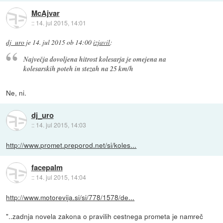
McAjvar
::
14. jul 2015, 14:01
dj_uro
je
14. jul 2015 ob 14:00
izjavil
:
Največja dovoljena hitrost kolesarja je omejena na
kolesarskih poteh in stezah na 25 km/h
Ne, ni.
dj_uro
::
14. jul 2015, 14:03
http://www.promet.preporod.net/si/koles...
facepalm
::
14. jul 2015, 14:04
http://www.motorevija.si/si/778/1578/de...
"..zadnja novela zakona o pravilih cestnega prometa je namreč