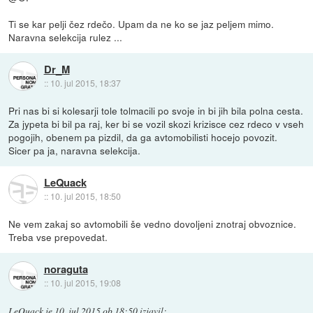
Ti se kar pelji čez rdečo. Upam da ne ko se jaz peljem mimo.
Naravna selekcija rulez ...
Dr_M
::
10. jul 2015, 18:37
Pri nas bi si kolesarji tole tolmacili po svoje in bi jih bila polna cesta.
Za jypeta bi bil pa raj, ker bi se vozil skozi krizisce cez rdeco v vseh
pogojih, obenem pa pizdil, da ga avtomobilisti hocejo povozit.
Sicer pa ja, naravna selekcija.
LeQuack
::
10. jul 2015, 18:50
Ne vem zakaj so avtomobili še vedno dovoljeni znotraj obvoznice.
Treba vse prepovedat.
noraguta
::
10. jul 2015, 19:08
LeQuack
je
10. jul 2015 ob 18:50
izjavil
: