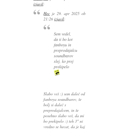
izjavil
:
Hec
je
29. apr 2025 ob
21:26
izjavil
:
Sem vedel,
da ti bo kot
fanboyu in
preprodajalcu
soundbarov
slej, ko prej
prekipelo
Slabo veš :) sem daleč od
fanboya soundbarov, še
bolj si daleč s
preprodajalcem, in še
posebno slabo veš, da mi
bo prekipelo :) teh 3" ni
vredno se hecat, da je kaj