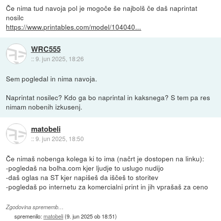
Če nima tud navoja pol je mogoče še najbolš če daš naprintat
nosilc
https://www.printables.com/model/104040...
WRC555
::
9. jun 2025, 18:26
Sem pogledal in nima navoja.
Naprintat nosilec? Kdo ga bo naprintal in kaksnega? S tem pa res
nimam nobenih izkusenj.
matobeli
::
9. jun 2025, 18:50
Če nimaš nobenga kolega ki to ima (načrt je dostopen na linku):
-pogledaš na bolha.com kjer ljudje to uslugo nudijo
-daš oglas na ST kjer napišeš da iščeš to storitev
-pogledaš po internetu za komercialni print in jih vprašaš za ceno
Zgodovina sprememb…
spremenilo:
matobeli
(
9. jun 2025 ob 18:51
)