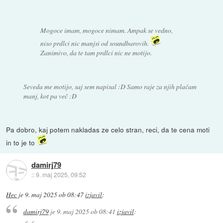
Mogoce imam, mogoce nimam. Ampak se vedno,
niso prdlci nic manjsi od soundbarovih.
Zanimivo, da te tam prdlci nic ne motijo.
Seveda me motijo, saj sem napisal :D Samo raje za njih plačam
manj, kot pa več :D
Pa dobro, kaj potem nakladas ze celo stran, reci, da te cena moti
in to je to
damirj79
::
9. maj 2025, 09:52
Hec
je
9. maj 2025 ob 08:47
izjavil
:
damirj79
je
9. maj 2025 ob 08:41
izjavil
: