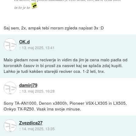
in to je to
Saj sem, 2x, ampak tebi moram zgleda napisat 3x :D
OK.d
::
13. maj 2025, 13:41
Malo gledam nove reciverje in vidim da jim je cena malo padla od
koronskih časov in bi prosil za nasvet kaj se splača zdaj kupiti.
Lahko je tudi kakšen starejši reciver cca. 1-2 leti, tnx.
damirj79
::
13. maj 2025, 16:28
Sony TA-AN1000, Denon x3800h, Pioneer VSX-LX305 in LX505,
Onkyo TX-RZ50. Vsak ima svoje minuse.
Zvezdica27
::
14. maj 2025, 13:35