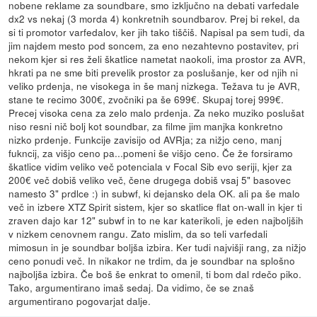
nobene reklame za soundbare, smo izključno na debati varfedale
dx2 vs nekaj (3 morda 4) konkretnih soundbarov. Prej bi rekel, da
si ti promotor varfedalov, ker jih tako tiščiš. Napisal pa sem tudi, da
jim najdem mesto pod soncem, za eno nezahtevno postavitev, pri
nekom kjer si res želi škatlice nametat naokoli, ima prostor za AVR,
hkrati pa ne sme biti prevelik prostor za poslušanje, ker od njih ni
veliko prdenja, ne visokega in še manj nizkega. Težava tu je AVR,
stane te recimo 300€, zvočniki pa še 699€. Skupaj torej 999€.
Precej visoka cena za zelo malo prdenja. Za neko muziko poslušat
niso resni nič bolj kot soundbar, za filme jim manjka konkretno
nizko prdenje. Funkcije zavisijo od AVRja; za nižjo ceno, manj
fukncij, za višjo ceno pa...pomeni še višjo ceno. Če že forsiramo
škatlice vidim veliko več potenciala v Focal Sib evo seriji, kjer za
200€ več dobiš veliko več, čene drugega dobiš vsaj 5" basovec
namesto 3" prdlce :) in subwf, ki dejansko dela OK. ali pa še malo
več in izbere XTZ Spirit sistem, kjer so skatlice flat on-wall in kjer ti
zraven dajo kar 12" subwf in to ne kar katerikoli, je eden najboljših
v nizkem cenovnem rangu. Zato mislim, da so teli varfedali
mimosun in je soundbar boljša izbira. Ker tudi najvišji rang, za nižjo
ceno ponudi več. In nikakor ne trdim, da je soundbar na splošno
najboljša izbira. Če boš še enkrat to omenil, ti bom dal rdečo piko.
Tako, argumentirano imaš sedaj. Da vidimo, če se znaš
argumentirano pogovarjat dalje.