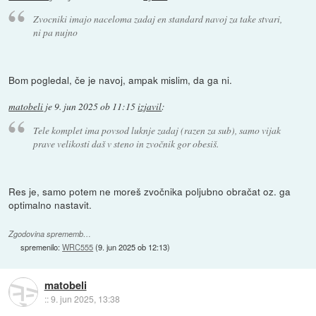
Zvocniki imajo naceloma zadaj en standard navoj za take stvari,
ni pa nujno
Bom pogledal, če je navoj, ampak mislim, da ga ni.
matobeli
je
9. jun 2025 ob 11:15
izjavil
:
Tele komplet ima povsod luknje zadaj (razen za sub), samo vijak
prave velikosti daš v steno in zvočnik gor obesiš.
Res je, samo potem ne moreš zvočnika poljubno obračat oz. ga
optimalno nastavit.
Zgodovina sprememb…
spremenilo:
WRC555
(
9. jun 2025 ob 12:13
)
matobeli
::
9. jun 2025, 13:38