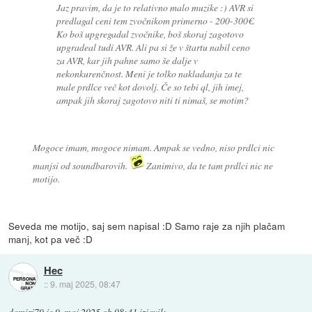
Jaz pravim, da je to relativno malo muzike :) AVR si
predlagal ceni tem zvočnikom primerno - 200-300€.
Ko boš upgregadal zvočnike, boš skoraj zagotovo
upgradeal tudi AVR. Ali pa si že v štartu nabil ceno
za AVR, kar jih pahne samo še dalje v
nekonkurenčnost. Meni je tolko nakladanja za te
male prdlce več kot dovolj. Če so tebi ql, jih imej,
ampak jih skoraj zagotovo niti ti nimaš, se motim?
Mogoce imam, mogoce nimam. Ampak se vedno, niso prdlci nic
manjsi od soundbarovih.
Zanimivo, da te tam prdlci nic ne
motijo.
Seveda me motijo, saj sem napisal :D Samo raje za njih plačam
manj, kot pa več :D
Hec
::
9. maj 2025, 08:47
damirj79
je
9. maj 2025 ob 08:41
izjavil
: