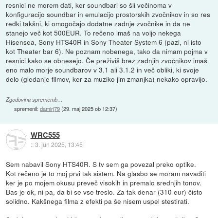
resnici ne morem dati, ker soundbari so šli večinoma v
konfiguracijo soundbar in emulacijo prostorskih zvočnikov in so res
redki takšni, ki omogočajo dodatne zadnje zvočnike in da ne
stanejo več kot 500EUR. To rečeno imaš na voljo nekega
Hisensea, Sony HTS40R in Sony Theater System 6 (pazi, ni isto
kot Theater bar 6). Ne poznam nobenega, tako da nimam pojma v
resnici kako se obnesejo. Če preživiš brez zadnjih zvočnikov imaš
eno malo morje soundbarov v 3.1 ali 3.1.2 in več obliki, ki svoje
delo (gledanje filmov, ker za muziko jim zmanjka) nekako opravijo.
Zgodovina sprememb…
spremenil:
damirj79
(
29. maj 2025 ob 12:37
)
WRC555
::
3. jun 2025, 13:45
Sem nabavil Sony HTS40R. S tv sem ga povezal preko optike.
Kot rečeno je to moj prvi tak sistem. Na glasbo se moram navaditi
ker je po mojem okusu preveč visokih in premalo srednjih tonov.
Bas je ok, ni pa, da bi se vse treslo. Za tak denar (310 eur) čisto
solidno. Kakšnega filma z efekti pa še nisem uspel stestirati.