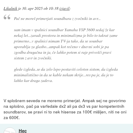
Likalnik
je
30. apr 2025 ob 10:38
izjavil
:
Pač ne moreš primerjati soundbara z zvočniki in avr...
sam imam v spalnici soundbar Yamaha YSP 5600 sedaj že kar
nekaj let...zaradi prostora in minimalizma je bilo to takrat zame
primerno...v spalnici nimam TV-ja tako, da se sounbar
uporablja za glasbo...ampak kot rečeno v dnevni sobi je pa
zgodba drugačna in ja, če lahko potem si raje privošči pravi
sistem z avr in zvočniki.
glede izgleda..se da zelo lepo postaviti celoten sistem, da izgleda
minimalistično in da se kable nekam skrije...res pa je, da je to
lahko kar draga zadeva.
V splošnem seveda ne moremo primerjat. Ampak sej ne govorimo
na splošno, pač pa varfedale dx2 ali pa dx3 vs par kompetentnih
soundbarov, se pravi ni to nek hisense za 100€ mišljen, niti ne oni
za 600€.
Hec