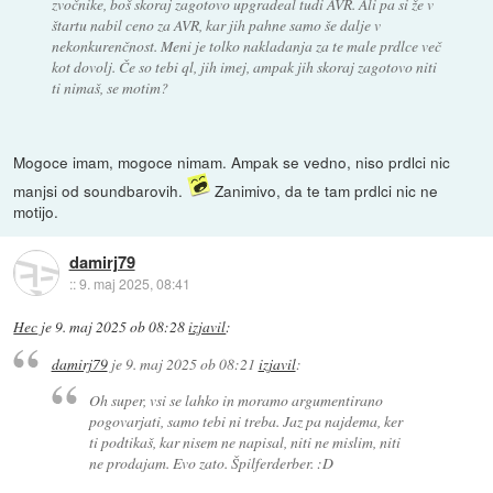
zvočnike, boš skoraj zagotovo upgradeal tudi AVR. Ali pa si že v
štartu nabil ceno za AVR, kar jih pahne samo še dalje v
nekonkurenčnost. Meni je tolko nakladanja za te male prdlce več
kot dovolj. Če so tebi ql, jih imej, ampak jih skoraj zagotovo niti
ti nimaš, se motim?
Mogoce imam, mogoce nimam. Ampak se vedno, niso prdlci nic
manjsi od soundbarovih.
Zanimivo, da te tam prdlci nic ne
motijo.
damirj79
::
9. maj 2025, 08:41
Hec
je
9. maj 2025 ob 08:28
izjavil
:
damirj79
je
9. maj 2025 ob 08:21
izjavil
:
Oh super, vsi se lahko in moramo argumentirano
pogovarjati, samo tebi ni treba. Jaz pa najdema, ker
ti podtikaš, kar nisem ne napisal, niti ne mislim, niti
ne prodajam. Evo zato. Špilferderber. :D