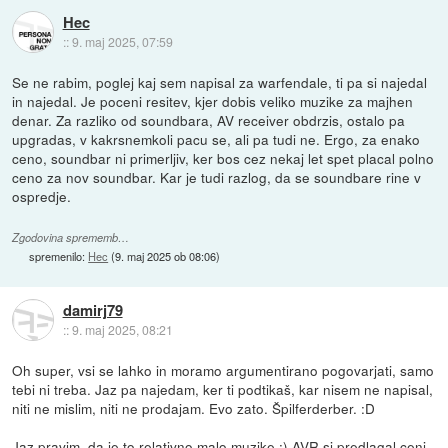
Hec
::
9. maj 2025, 07:59
Se ne rabim, poglej kaj sem napisal za warfendale, ti pa si najedal
in najedal. Je poceni resitev, kjer dobis veliko muzike za majhen
denar. Za razliko od soundbara, AV receiver obdrzis, ostalo pa
upgradas, v kakrsnemkoli pacu se, ali pa tudi ne. Ergo, za enako
ceno, soundbar ni primerljiv, ker bos cez nekaj let spet placal polno
ceno za nov soundbar. Kar je tudi razlog, da se soundbare rine v
ospredje.
Zgodovina sprememb…
spremenilo:
Hec
(
9. maj 2025 ob 08:06
)
damirj79
::
9. maj 2025, 08:21
Oh super, vsi se lahko in moramo argumentirano pogovarjati, samo
tebi ni treba. Jaz pa najedam, ker ti podtikaš, kar nisem ne napisal,
niti ne mislim, niti ne prodajam. Evo zato. Špilferderber. :D
Jaz pravim, da je to relativno malo muzike :) AVR si predlagal ceni