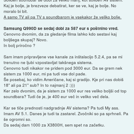
Kaj je bolje, je brezveze debatirat, ker se ve, kaj je bolje. No
moralo bi bit.
A samo TV ali pa TV s soundbarom je vsekakor že veliko bolje.
Samsung Q990D se sedaj dobi za 587 eur s poštnino vred.
Cenovno dvomim, da za gledanje filma lahko kdo sestavi kaj
boljšega skupaj? Novo.
In bolj priročno ?
Sam imam pripravljene vse kanale za inštalacijo 5.2.4, pa se mi
trenutno ne ljubi vzpostavljat takšnega sistema.
Cenovno tudi nikakor ne pridem pod 3000 eur. Da se grem nek
sistem za 1000 eur, mi pa tudi vse dol pade.
Še posebaj, ko vidim Američane, kaj si gradijo. Kje pri nas dobiš
18" ali pa 21" sub? In to najmanj 2 :)))
Ker zelo dvomim, da je sistem za 1000 eur res veliko boljši od top
soundbara? Tudi če je, je 400 eur več in veliko več dela.
Kar se tiče prednosti nadgradnje AV sistema? Pa tudi My ass.
Imam AV 5.1. Danes je tudi ta zastarel. Zvočniki so pa sprhneli. Pa
še ogromni so.
Da sedaj dam 1000 za X3800H, sem spet na začetku.