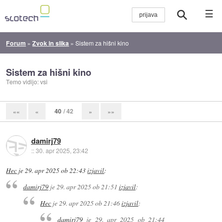
☰
Forum
»
Zvok in slika
»
Sistem za hišni kino
Sistem za hišni kino
Temo vidijo: vsi
40
/ 42
««
«
»
»»
damirj79
::
30. apr 2025, 23:42
Hec
je
29. apr 2025 ob 22:43
izjavil
:
damirj79
je
29. apr 2025 ob 21:51
izjavil
:
Hec
je
29. apr 2025 ob 21:46
izjavil
:
damirj79
je
29. apr 2025 ob 21:44