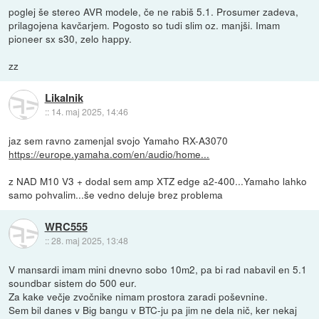
poglej še stereo AVR modele, če ne rabiš 5.1. Prosumer zadeva,
prilagojena kavčarjem. Pogosto so tudi slim oz. manjši. Imam
pioneer sx s30, zelo happy.
zz
Likalnik
::
14. maj 2025, 14:46
jaz sem ravno zamenjal svojo Yamaho RX-A3070
https://europe.yamaha.com/en/audio/home...
z NAD M10 V3 + dodal sem amp XTZ edge a2-400...Yamaho lahko
samo pohvalim...še vedno deluje brez problema
WRC555
::
28. maj 2025, 13:48
V mansardi imam mini dnevno sobo 10m2, pa bi rad nabavil en 5.1
soundbar sistem do 500 eur.
Za kake večje zvočnike nimam prostora zaradi poševnine.
Sem bil danes v Big bangu v BTC-ju pa jim ne dela nič, ker nekaj