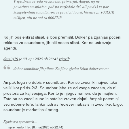
V splošnem seveda ne moremo primerjat. Ampak sej ne
govorimo na splošno, pač pa varfedale dx2 ali pa dx3 vs par
kompetentnih soundbarov, se pravi ni to nek hisense za 100EUR
mišljen, niti ne oni za 600EUR.
Ko jih bos enkrat slisal, si bos premislil. Dokler pa zganjas poceni
reklamo za soundbare, jih niti noces slisat. Ker ne ustrezajo
agendi.
damirj79
je
30. apr 2025 ob 23:42
izjavil
:
dober soundbar jih pihne. Za filme gledat želim dober center
Ampak tega ne dobis v soundbaru. Ker so zvocniki najvec tako
veliki kot pri dx-2/3. Soundbar jebe ze od vsega zacetka, da ni
prostora za kaj vecjega. Ker to je njegov namen, da je majhen.
Zato pa so zaceli sube in satelite zraven dajati. Ampak potem ni
vec nobene fore, lahko tudi av reciever nabavis in zvocnike. Ergo,
soundbar je marketinski nateg.
Zgodovina sprememb…
spremenilo:
Hec
(
8. maj 2025 ob 22:44
)