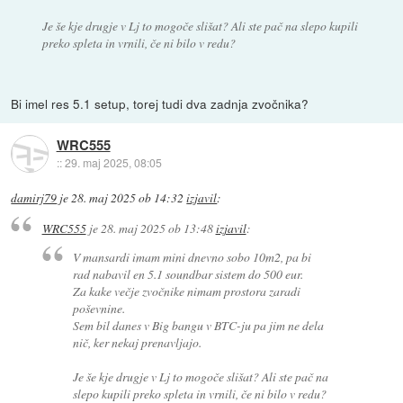
Je še kje drugje v Lj to mogoče slišat? Ali ste pač na slepo kupili
preko spleta in vrnili, če ni bilo v redu?
Bi imel res 5.1 setup, torej tudi dva zadnja zvočnika?
WRC555
::
29. maj 2025, 08:05
damirj79
je
28. maj 2025 ob 14:32
izjavil
:
WRC555
je
28. maj 2025 ob 13:48
izjavil
:
V mansardi imam mini dnevno sobo 10m2, pa bi
rad nabavil en 5.1 soundbar sistem do 500 eur.
Za kake večje zvočnike nimam prostora zaradi
poševnine.
Sem bil danes v Big bangu v BTC-ju pa jim ne dela
nič, ker nekaj prenavljajo.
Je še kje drugje v Lj to mogoče slišat? Ali ste pač na
slepo kupili preko spleta in vrnili, če ni bilo v redu?