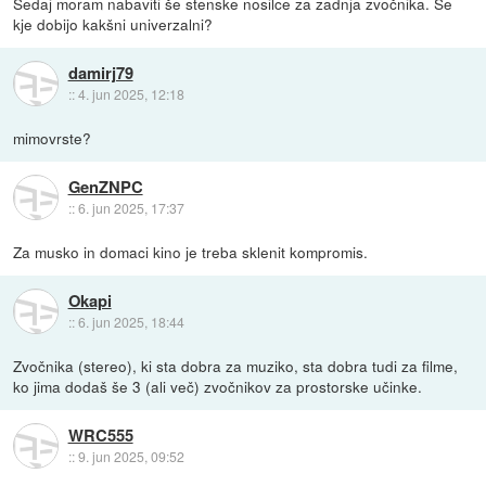
Sedaj moram nabaviti še stenske nosilce za zadnja zvočnika. Se
kje dobijo kakšni univerzalni?
damirj79
::
4. jun 2025, 12:18
mimovrste?
GenZNPC
::
6. jun 2025, 17:37
Za musko in domaci kino je treba sklenit kompromis.
Okapi
::
6. jun 2025, 18:44
Zvočnika (stereo), ki sta dobra za muziko, sta dobra tudi za filme,
ko jima dodaš še 3 (ali več) zvočnikov za prostorske učinke.
WRC555
::
9. jun 2025, 09:52