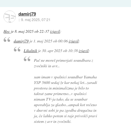
damirj79
::
9. maj 2025, 07:21
Hec
je
8. maj 2025 ob 22:37
izjavil
:
damirj79
je
1. maj 2025 ob 00:06
izjavil
:
Likalnik
je
30. apr 2025 ob 10:38
izjavil
:
Pač ne moreš primerjati soundbara z
zvočniki in avr...
sam imam v spalnici soundbar Yamaha
YSP 5600 sedaj že kar nekaj let...zaradi
prostora in minimalizma je bilo to
takrat zame primerno...v spalnici
nimam TV-ja tako, da se sounbar
uporablja za glasbo...ampak kot rečeno
v dnevni sobi je pa zgodba drugačna in
ja, če lahko potem si raje privošči pravi
sistem z avr in zvočniki.