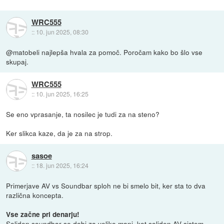
WRC555
::
10. jun 2025, 08:30
@matobeli najlepša hvala za pomoč. Poročam kako bo šlo vse
skupaj.
WRC555
::
10. jun 2025, 16:25
Se eno vprasanje, ta nosilec je tudi za na steno?
Ker slikca kaze, da je za na strop.
sasoe
::
18. jun 2025, 16:24
Primerjave AV vs Soundbar sploh ne bi smelo bit, ker sta to dva
različna koncepta.
Vse začne pri denarju!
Soliden soundbar se dobi za veliko manj, kot soliden AV sistem.