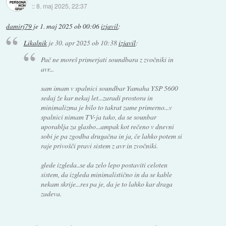
::
8. maj 2025, 22:37
damirj79
je
1. maj 2025 ob 00:06
izjavil
:
Likalnik
je
30. apr 2025 ob 10:38
izjavil
:
Pač ne moreš primerjati soundbara z zvočniki in
avr...
sam imam v spalnici soundbar Yamaha YSP 5600
sedaj že kar nekaj let...zaradi prostora in
minimalizma je bilo to takrat zame primerno...v
spalnici nimam TV-ja tako, da se sounbar
uporablja za glasbo...ampak kot rečeno v dnevni
sobi je pa zgodba drugačna in ja, če lahko potem si
raje privošči pravi sistem z avr in zvočniki.
glede izgleda..se da zelo lepo postaviti celoten
sistem, da izgleda minimalistično in da se kable
nekam skrije...res pa je, da je to lahko kar draga
zadeva.