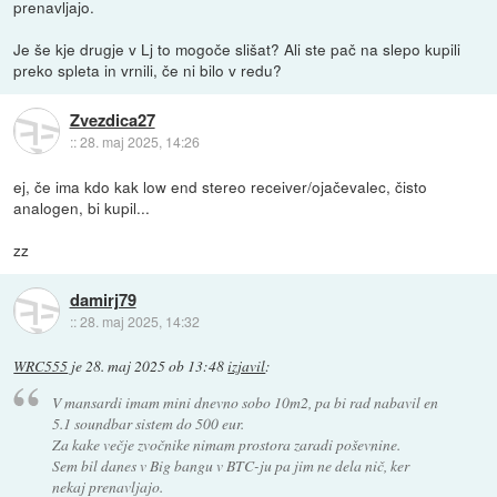
prenavljajo.
Je še kje drugje v Lj to mogoče slišat? Ali ste pač na slepo kupili
preko spleta in vrnili, če ni bilo v redu?
Zvezdica27
::
28. maj 2025, 14:26
ej, če ima kdo kak low end stereo receiver/ojačevalec, čisto
analogen, bi kupil...
zz
damirj79
::
28. maj 2025, 14:32
WRC555
je
28. maj 2025 ob 13:48
izjavil
:
V mansardi imam mini dnevno sobo 10m2, pa bi rad nabavil en
5.1 soundbar sistem do 500 eur.
Za kake večje zvočnike nimam prostora zaradi poševnine.
Sem bil danes v Big bangu v BTC-ju pa jim ne dela nič, ker
nekaj prenavljajo.