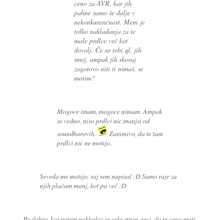
ceno za AVR, kar jih
pahne samo še dalje v
nekonkurenčnost. Meni je
tolko nakladanja za te
male prdlce več kot
dovolj. Če so tebi ql, jih
imej, ampak jih skoraj
zagotovo niti ti nimaš, se
motim?
Mogoce imam, mogoce nimam. Ampak
se vedno, niso prdlci nic manjsi od
soundbarovih.
Zanimivo, da te tam
prdlci nic ne motijo.
Seveda me motijo, saj sem napisal :D Samo raje za
njih plačam manj, kot pa več :D
Pa dobro, kaj potem nakladas ze celo stran, reci, da te cena moti