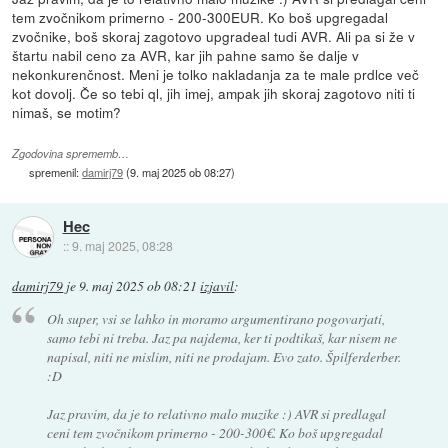
tem zvočnikom primerno - 200-300EUR. Ko boš upgregadal
zvočnike, boš skoraj zagotovo upgradeal tudi AVR. Ali pa si že v
štartu nabil ceno za AVR, kar jih pahne samo še dalje v
nekonkurenčnost. Meni je tolko nakladanja za te male prdlce več
kot dovolj. Če so tebi ql, jih imej, ampak jih skoraj zagotovo niti ti
nimaš, se motim?
Zgodovina sprememb…
spremenil:
damirj79
(
9. maj 2025 ob 08:27
)
Hec
::
9. maj 2025, 08:28
damirj79
je
9. maj 2025 ob 08:21
izjavil
:
Oh super, vsi se lahko in moramo argumentirano pogovarjati,
samo tebi ni treba. Jaz pa najdema, ker ti podtikaš, kar nisem ne
napisal, niti ne mislim, niti ne prodajam. Evo zato. Špilferderber.
:D
Jaz pravim, da je to relativno malo muzike :) AVR si predlagal
ceni tem zvočnikom primerno - 200-300€. Ko boš upgregadal