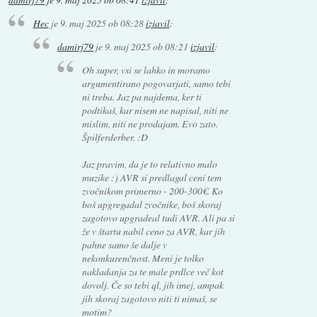
Hec
je
9. maj 2025 ob 08:28
izjavil
:
damirj79
je
9. maj 2025 ob 08:21
izjavil
:
Oh super, vsi se lahko in moramo
argumentirano pogovarjati, samo tebi
ni treba. Jaz pa najdema, ker ti
podtikaš, kar nisem ne napisal, niti ne
mislim, niti ne prodajam. Evo zato.
Špilferderber. :D
Jaz pravim, da je to relativno malo
muzike :) AVR si predlagal ceni tem
zvočnikom primerno - 200-300€. Ko
boš upgregadal zvočnike, boš skoraj
zagotovo upgradeal tudi AVR. Ali pa si
že v štartu nabil ceno za AVR, kar jih
pahne samo še dalje v
nekonkurenčnost. Meni je tolko
nakladanja za te male prdlce več kot
dovolj. Če so tebi ql, jih imej, ampak
jih skoraj zagotovo niti ti nimaš, se
motim?