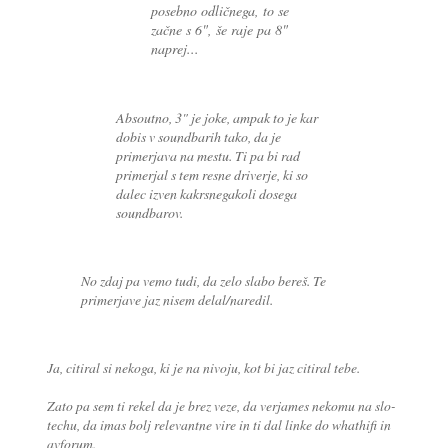
posebno odličnega, to se
začne s 6", še raje pa 8"
naprej...
Absoutno, 3" je joke, ampak to je kar
dobis v soundbarih tako, da je
primerjava na mestu. Ti pa bi rad
primerjal s tem resne driverje, ki so
dalec izven kakrsnegakoli dosega
soundbarov.
No zdaj pa vemo tudi, da zelo slabo bereš. Te
primerjave jaz nisem delal/naredil.
Ja, citiral si nekoga, ki je na nivoju, kot bi jaz citiral tebe.
Zato pa sem ti rekel da je brez veze, da verjames nekomu na slo-
techu, da imas bolj relevantne vire in ti dal linke do whathifi in
avforum.