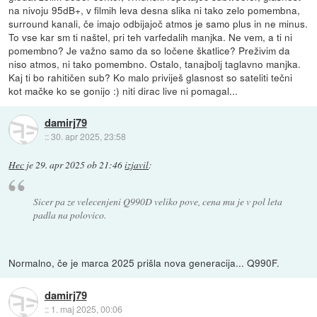
na nivoju 95dB+, v filmih leva desna slika ni tako zelo pomembna,
surround kanali, če imajo odbijajoč atmos je samo plus in ne minus.
To vse kar sm ti naštel, pri teh varfedalih manjka. Ne vem, a ti ni
pomembno? Je važno samo da so ločene škatlice? Preživim da
niso atmos, ni tako pomembno. Ostalo, tanajbolj taglavno manjka.
Kaj ti bo rahitičen sub? Ko malo priviješ glasnost so sateliti tečni
kot mačke ko se gonijo :) niti dirac live ni pomagal...
damirj79
::
30. apr 2025, 23:58
Hec
je
29. apr 2025 ob 21:46
izjavil
:
Sicer pa ze velecenjeni Q990D veliko pove, cena mu je v pol leta
padla na polovico.
Normalno, če je marca 2025 prišla nova generacija... Q990F.
damirj79
::
1. maj 2025, 00:06