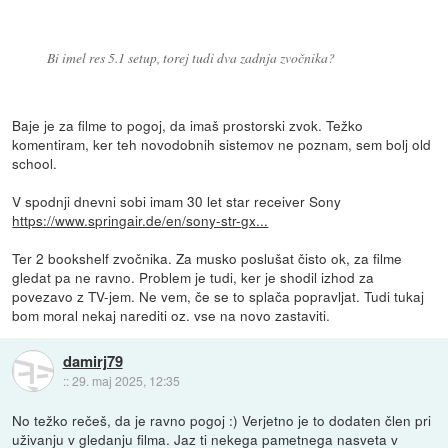
Bi imel res 5.1 setup, torej tudi dva zadnja zvočnika?
Baje je za filme to pogoj, da imaš prostorski zvok. Težko
komentiram, ker teh novodobnih sistemov ne poznam, sem bolj old
school.
V spodnji dnevni sobi imam 30 let star receiver Sony
https://www.springair.de/en/sony-str-gx...
Ter 2 bookshelf zvočnika. Za musko poslušat čisto ok, za filme
gledat pa ne ravno. Problem je tudi, ker je shodil izhod za
povezavo z TV-jem. Ne vem, če se to splača popravljat. Tudi tukaj
bom moral nekaj narediti oz. vse na novo zastaviti.
damirj79
::
29. maj 2025, 12:35
No težko rečeš, da je ravno pogoj :) Verjetno je to dodaten člen pri
uživanju v gledanju filma. Jaz ti nekega pametnega nasveta v