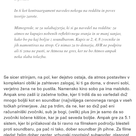
In ti kot kontraargument navedes nekoga na redditu in poves
teorijo zarote.
Mimogrede, se za salabajzerja, ki si ga navedel na redditu: za
atmos ne kupujes nobenih reflektivnega sranja in se manj sanjas,
kako bo pa kaj boljse z soundbarom. Kupis se 2, 4, 8 zvocnike in
jih namontiras na strop. Ce nimas za to denarja, AVR ne podpira
ali ti zena ne pusti, se Atmosa ne gres, ker ne bo Atmos ampak
neka slaba tolazba.
Se sicer strinjam, na pol, ker dejstvo ostaja, da atmos postavitev v
kompleksni obliki je zahteven zalogaj, ki ti ga doma, v dnevni sobi,
verjetno žena ne bo pustila. Namensko kino sobo pa ima malokdo.
Ampak smo zašli iz začetne točke, kjer ti trdiš da so varfedali dx2
mnogo boljši kot en soundbar (naj)višjega cenovnega ranga v vseh
točkah primerjave. Jaz pa trdim, da ne, ker so dx2 pač eni
računalniški zvočniki, sub je bogi, (velik) plus jim je samo da so
zvočniki ločene kištice, kar je pač seveda boljše. Ampak gre za 5.1
sistem, kjer bi pričakoval da bi ravno na filmskem področju blesteli
proti soundbaru, pa pač ni tako, dober soundbar jih pihne. Za filme
gledat želim dober center, vrhunski ropotajoč subwoofer, glasnost