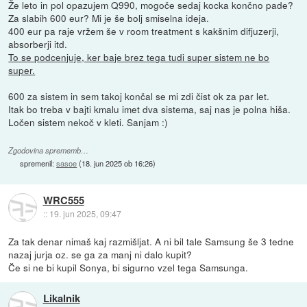
Že leto in pol opazujem Q990, mogoče sedaj kocka končno pade?
Za slabih 600 eur? Mi je še bolj smiselna ideja.
400 eur pa raje vržem še v room treatment s kakšnim difjuzerji,
absorberji itd.
To se podcenjuje, ker baje brez tega tudi super sistem ne bo
super.
600 za sistem in sem takoj končal se mi zdi čist ok za par let.
Itak bo treba v bajti kmalu imet dva sistema, saj nas je polna hiša.
Ločen sistem nekoč v kleti. Sanjam :)
Zgodovina sprememb…
spremenil:
sasoe
(
18. jun 2025 ob 16:26
)
WRC555
::
19. jun 2025, 09:47
Za tak denar nimaš kaj razmišljat. A ni bil tale Samsung še 3 tedne
nazaj jurja oz. se ga za manj ni dalo kupit?
Če si ne bi kupil Sonya, bi sigurno vzel tega Samsunga.
Likalnik