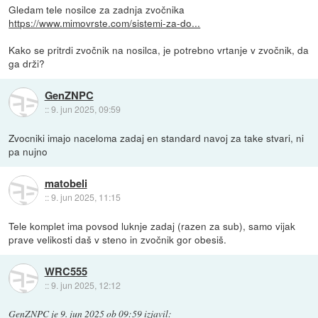
Gledam tele nosilce za zadnja zvočnika
https://www.mimovrste.com/sistemi-za-do...
Kako se pritrdi zvočnik na nosilca, je potrebno vrtanje v zvočnik, da
ga drži?
GenZNPC
::
9. jun 2025, 09:59
Zvocniki imajo naceloma zadaj en standard navoj za take stvari, ni
pa nujno
matobeli
::
9. jun 2025, 11:15
Tele komplet ima povsod luknje zadaj (razen za sub), samo vijak
prave velikosti daš v steno in zvočnik gor obesiš.
WRC555
::
9. jun 2025, 12:12
GenZNPC
je
9. jun 2025 ob 09:59
izjavil
: