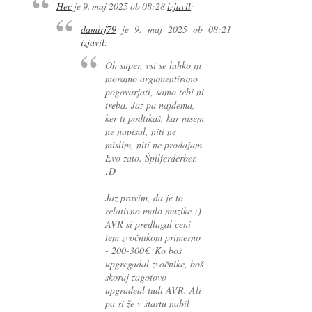
Hec
je
9. maj 2025 ob 08:28
izjavil
:
damirj79
je
9. maj 2025 ob 08:21
izjavil
:
Oh super, vsi se lahko in
moramo argumentirano
pogovarjati, samo tebi ni
treba. Jaz pa najdema,
ker ti podtikaš, kar nisem
ne napisal, niti ne
mislim, niti ne prodajam.
Evo zato. Špilferderber.
:D
Jaz pravim, da je to
relativno malo muzike :)
AVR si predlagal ceni
tem zvočnikom primerno
- 200-300€. Ko boš
upgregadal zvočnike, boš
skoraj zagotovo
upgradeal tudi AVR. Ali
pa si že v štartu nabil