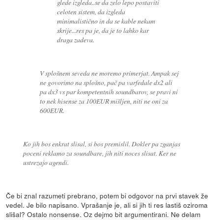
glede izgleda..se da zelo lepo postaviti
celoten sistem, da izgleda
minimalistično in da se kable nekam
skrije...res pa je, da je to lahko kar
draga zadeva.
V splošnem seveda ne moremo primerjat. Ampak sej
ne govorimo na splošno, pač pa varfedale dx2 ali
pa dx3 vs par kompetentnih soundbarov, se pravi ni
to nek hisense za 100EUR mišljen, niti ne oni za
600EUR.
Ko jih bos enkrat slisal, si bos premislil. Dokler pa zganjas
poceni reklamo za soundbare, jih niti noces slisat. Ker ne
ustrezajo agendi.
Če bi znal razumeti prebrano, potem bi odgovor na prvi stavek že
vedel. Je bilo napisano. Vprašanje je, ali si jih ti res lastiš oziroma
slišal? Ostalo nonsense. Oz dejmo bit argumentirani. Ne delam