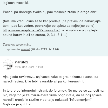
logitech zvocniki.
Poceni pa dobrega zvoka ni, pac mesanje zraka je draga obrt.
(tale ima vredu okus za to kar prodaja (ne pravim, da nabavljajte
tam - pac kot vedno, pobrskajte po spletu za najboljso ceno):
https://www.av-planet.si/?s=soundbar
pa si malo cene poglejte
sound barov in ali so stereo, 2, 3.1, 5.1,...)
Zgodovina sprememb…
spremenilo:
naruto2
(
26. dec 2021 ob 11:24
)
naruto2
::
26. dec 2021, 11:31
Aja, glede reviewev... saj veste kako to gre, nekomu placas, da
naredi review, ki je tebi favorable ali pa konkurenci ni.
In to gre od internetnih strani, do forumov. Ne mores se zanesti na
nic, verjetno je ze marsikatera firma pogruntala, da se bolj splaca
narediti sranje in razliko v denarju nakazati "influencerjem".
Najbolje je sprobat.