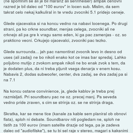
(ne spomnim se ali je bil maranz ali sennheiser) ampak cenovni
razred je bil dalec od "100 eurov" in locen sub. Mislim, da sem
takrat celo nekaj kalkuliral in te vredu zvocniki 5.1 pridejo ceneje.
Glede ojacevalca si na koncu vedno na nabavi locenega. Po drugi
strani, pa ko crkne soundbar, menjas celega, zvocniki ali ne
crknejo ali pa gre k vragu samo eden, ki ga pac zamenjas - oz. so
prakticno vecni. Crkujejo ojacevalci, zvocniki pac tezko.
Glede surrounda... jah pac namontirat zvocnik levo in desno od
uses (ali zadaj) ne bo nikoli enako kot ce imas bar spredaj. Lahko
poljubno mutijo z zvokom ampak nikoli ne bo enak zvok s tem, da
je dodaten plus, da ni treba pljunit vsega denarja v enem kosu.
Nabavis 2, dodas subwoofer, center, dva zadaj, se dva zadaj pa si
na 7.1
Na koncu ostane convinience, ja, glede kablov je treba prej
razmisljati. Pri soundbaru pac ne oz. precej manj. Pa seveda
vedno pride zraven, s cim se strinja oz. se ne strinja draga.
Skratka, kar se mene tice (kanale za kable sem planiral ob obnovi
flata), sploh ni debate. Soundbarov niti pogledam ne, sploh ne
tistih za 100 eurov (imam satelite drazje od tega, pa je zadeva
dalec od "audiofilske"), se tu bi sel raje v stereo, magari s kaksnimi