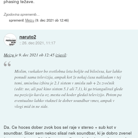
phasing težave.
Zgodovina sprememb…
spremenil:
Meizu
(
9. dec 2021 ob 12:46
)
naruto2
::
26. dec 2021, 11:17
Meizu
je
9. dec 2021 ob 12:45
izjavil
:
Mislim, vsekakor bo svetlobna leta boljše od biločesa, kar lahko
ponudi sama televizija, ampak kot že nekaj časa nakladam v tej
temi, smiselna izbira je 2.1 sistem v smislu sub + 2x zvočnik
(edit: no, ali pač kino sistem 5.1 ali 7.1), ki ga trianguliraš glede
na pozicijo kavča oz. mesta od koder gledaš televizijo. Potem pa
eventualno lahko vtakneš še dober soundbar vmes, ampak v
vlogi mid in ne side.
Da. Ce hoces dober zvok bos sel raje v stereo + sub kot v
soundbar. Sicer sem nekoc slisal nek soundbar, ki je dobro zvenel