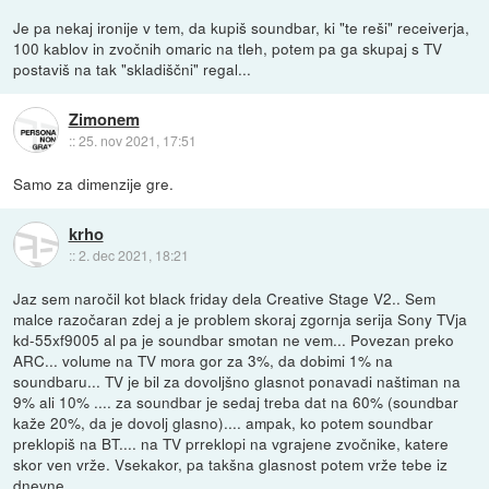
Je pa nekaj ironije v tem, da kupiš soundbar, ki "te reši" receiverja,
100 kablov in zvočnih omaric na tleh, potem pa ga skupaj s TV
postaviš na tak "skladiščni" regal...
Zimonem
::
25. nov 2021, 17:51
Samo za dimenzije gre.
krho
::
2. dec 2021, 18:21
Jaz sem naročil kot black friday dela Creative Stage V2.. Sem
malce razočaran zdej a je problem skoraj zgornja serija Sony TVja
kd-55xf9005 al pa je soundbar smotan ne vem... Povezan preko
ARC... volume na TV mora gor za 3%, da dobimi 1% na
soundbaru... TV je bil za dovoljšno glasnot ponavadi naštiman na
9% ali 10% .... za soundbar je sedaj treba dat na 60% (soundbar
kaže 20%, da je dovolj glasno).... ampak, ko potem soundbar
preklopiš na BT.... na TV prreklopi na vgrajene zvočnike, katere
skor ven vrže. Vsekakor, pa takšna glasnost potem vrže tebe iz
dnevne.