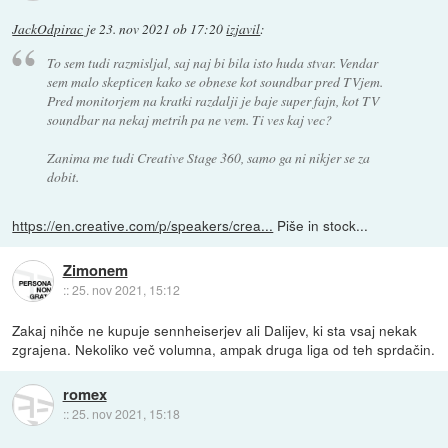
JackOdpirac
je
23. nov 2021 ob 17:20
izjavil
:
To sem tudi razmisljal, saj naj bi bila isto huda stvar. Vendar
sem malo skepticen kako se obnese kot soundbar pred TVjem.
Pred monitorjem na kratki razdalji je baje super fajn, kot TV
soundbar na nekaj metrih pa ne vem. Ti ves kaj vec?
Zanima me tudi Creative Stage 360, samo ga ni nikjer se za
dobit.
https://en.creative.com/p/speakers/crea...
Piše in stock...
Zimonem
::
25. nov 2021, 15:12
Zakaj nihče ne kupuje sennheiserjev ali Dalijev, ki sta vsaj nekak
zgrajena. Nekoliko več volumna, ampak druga liga od teh sprdačin.
romex
::
25. nov 2021, 15:18