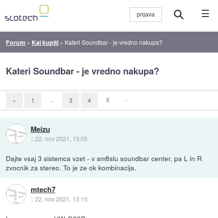
☰
Forum
»
Kaj kupiti
»
Kateri Soundbar - je vredno nakupa?
Kateri Soundbar - je vredno nakupa?
...
5
»
«
1
3
4
Meizu
::
22. nov 2021, 13:05
Dajte vsaj 3 sistemca vzet - v sm8slu soundbar center, pa L in R
zvocnik za stereo. To je ze ok kombinacija.
mtech7
::
22. nov 2021, 13:15