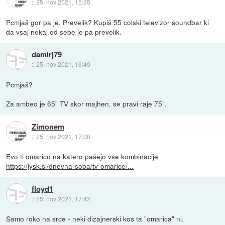
::
25. nov 2021, 15:35
Pcmjaš gor pa je. Prevelik? Kupiš 55 colski televizor soundbar ki
da vsaj nekaj od sebe je pa prevelik.
damirj79
::
25. nov 2021, 16:49
Pcmjaš?
Za ambeo je 65" TV skor majhen, se pravi raje 75".
Zimonem
::
25. nov 2021, 17:00
Evo ti omarico na katero pašejo vse kombinacije
https://jysk.si/dnevna-soba/tv-omarice/...
floyd1
::
25. nov 2021, 17:42
Samo roko na srce - neki dizajnerski kos ta "omarica" ni.