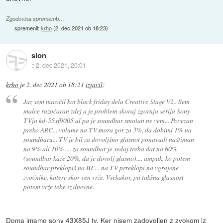
Zgodovina sprememb…
spremenil:
krho
(
2. dec 2021 ob 18:23
)
slon
::
2. dec 2021, 20:01
krho
je
2. dec 2021 ob 18:21
izjavil
:
Jaz sem naročil kot black friday dela Creative Stage V2.. Sem
malce razočaran zdej a je problem skoraj zgornja serija Sony
TVja kd-55xf9005 al pa je soundbar smotan ne vem... Povezan
preko ARC... volume na TV mora gor za 3%, da dobimi 1% na
soundbaru... TV je bil za dovoljšno glasnot ponavadi naštiman
na 9% ali 10% .... za soundbar je sedaj treba dat na 60%
(soundbar kaže 20%, da je dovolj glasno).... ampak, ko potem
soundbar preklopiš na BT.... na TV prreklopi na vgrajene
zvočnike, katere skor ven vrže. Vsekakor, pa takšna glasnost
potem vrže tebe iz dnevne.
Doma imamo sony 43X85J tv. Ker nisem zadovoljen z zvokom iz