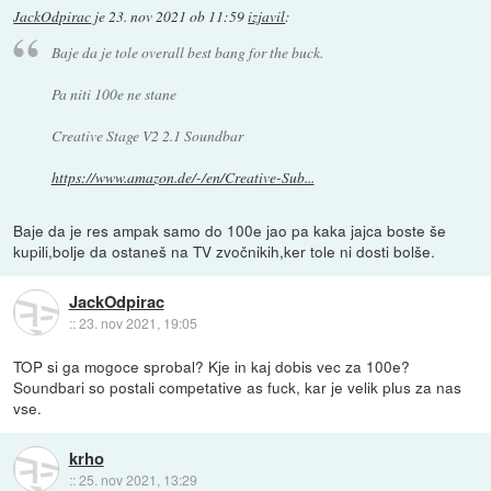
JackOdpirac
je
23. nov 2021 ob 11:59
izjavil
:
Baje da je tole overall best bang for the buck.
Pa niti 100e ne stane
Creative Stage V2 2.1 Soundbar
https://www.amazon.de/-/en/Creative-Sub...
Baje da je res ampak samo do 100e jao pa kaka jajca boste še
kupili,bolje da ostaneš na TV zvočnikih,ker tole ni dosti bolše.
JackOdpirac
::
23. nov 2021, 19:05
TOP si ga mogoce sprobal? Kje in kaj dobis vec za 100e?
Soundbari so postali competative as fuck, kar je velik plus za nas
vse.
krho
::
25. nov 2021, 13:29