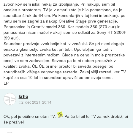
zvočnikov sem iskal nekaj za izboljšanje. Pri nakupu sem bil
omejen s prostorom. TV je v omari,zato je bilo pomembno, da je
soundbar širok do 64 cm. Po komentarjih v tej temi in brskanju po
netu sem se zagrel za nakup Creative Stage prve generacije,
Panasonica in Creativ model 360. Ker modela 360 (270 eur) in
panasonica nisem našel v akciji sem se odločil za Sony HT S200F
(99 eur).
Soundbar predvaja zvok bolje kot tv zvočniki. Se pri meni dogaja
enako z glasnostjo zvoka kot pri tebi. Uporabljam ga tudi v
povezavi z internetnim radiom. Glede na ceno in moje prostorske
omejitve sem zadovoljen. Seveda pa to ni noben presežek v
kvaliteti zvoka. ČE ČE bi imel prostor bi seveda posegel po
soundbarjih višjega cenovnega razreda. Zakaj višji razred, ker TV
kupiš za cca 10 let in soundbar opraviči potem svojo ceno.
LP
krho
::
2. dec 2021, 20:14
Ok, pol je očitno smotan TV.
Pa če bi bil to TV za nek drobiž, bi
še preživel