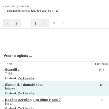
Zgodovina sprememb…
spremenilo:
naruto2
(
26. dec 2021 ob 11:32
)
...
5
»
«
1
3
4
Vredno ogleda ...
Tema
Sporočila
»
SoundBar
251
T-Majo
Oddelek:
Zvok in slika
»
Sistem 5.1 domači kino
48
Hribowc
Oddelek:
Zvok in slika
»
Kakšno ozvočenje za filme v sobi?
36
Mare3
Oddelek:
Zvok in slika