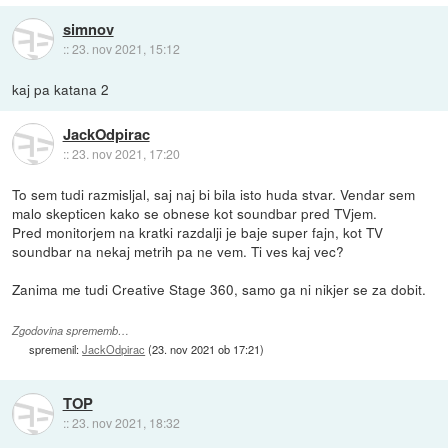
simnov
::
23. nov 2021, 15:12
kaj pa katana 2
JackOdpirac
::
23. nov 2021, 17:20
To sem tudi razmisljal, saj naj bi bila isto huda stvar. Vendar sem
malo skepticen kako se obnese kot soundbar pred TVjem.
Pred monitorjem na kratki razdalji je baje super fajn, kot TV
soundbar na nekaj metrih pa ne vem. Ti ves kaj vec?
Zanima me tudi Creative Stage 360, samo ga ni nikjer se za dobit.
Zgodovina sprememb…
spremenil:
JackOdpirac
(
23. nov 2021 ob 17:21
)
TOP
::
23. nov 2021, 18:32