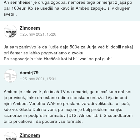
Ah sennheiser je druga zgodba, nemoreš tega primerjat z jajci po
par 100eur. Ko se usediš na kavč in Ambeo zapoje.. si v drugem
svetu..
Zimonem
::
25. nov 2021, 15:26
Ja sam zanimivo je da ljudje dajo 500e za Jurja več bi dobili nekaj
pri čemer se lahko pogovarjamo o zvoku.
Pa zagovarjajo tiste Hreščak kot bi bili vsaj na pol gluhi.
damirj79
::
25. nov 2021, 15:31
Ambeo je zelo velik, če imaš TV na omarici, ga nimaš kam dat ker
je previsok, tako da ostane edino stenska montaža TVja in pod
njim Ambeo. Verjetno WAF ne prestane zaradi velikosti... ali pač,
kdo ve. Glede Dali ne vem, po mojem je bolj problem manjko
raznoraznih podprotih formatov (DTS, Atmos itd..). S soundbarom
bi to pričakoval, da podpira vse formate.
Zimonem