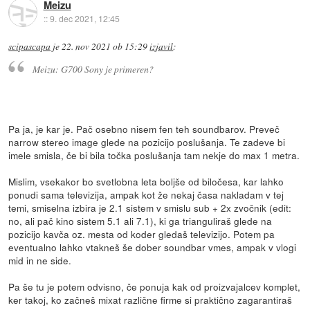
Meizu
::
9. dec 2021, 12:45
scipascapa
je
22. nov 2021 ob 15:29
izjavil
:
Meizu: G700 Sony je primeren?
Pa ja, je kar je. Pač osebno nisem fen teh soundbarov. Preveč
narrow stereo image glede na pozicijo poslušanja. Te zadeve bi
imele smisla, če bi bila točka poslušanja tam nekje do max 1 metra.
Mislim, vsekakor bo svetlobna leta boljše od biločesa, kar lahko
ponudi sama televizija, ampak kot že nekaj časa nakladam v tej
temi, smiselna izbira je 2.1 sistem v smislu sub + 2x zvočnik (edit:
no, ali pač kino sistem 5.1 ali 7.1), ki ga trianguliraš glede na
pozicijo kavča oz. mesta od koder gledaš televizijo. Potem pa
eventualno lahko vtakneš še dober soundbar vmes, ampak v vlogi
mid in ne side.
Pa še tu je potem odvisno, če ponuja kak od proizvajalcev komplet,
ker takoj, ko začneš mixat različne firme si praktično zagarantiraš