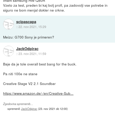
Imam samsung HW-Q80R
Vzeto za test, preden bi kaj bolj profi, pa zadovolji vse potrebe in
siguro ne bom menjal dokler ne crkne.
scipascapa
::
22. nov 2021, 15:29
Meizu: G700 Sony je primeren?
JackOdpirac
::
23. nov 2021, 11:59
Baje da je tole overall best bang for the buck.
Pa niti 100e ne stane
Creative Stage V2 2.1 Soundbar
https://www.amazon.de/-/en/Creative-Sub...
Zgodovina sprememb…
spremenil:
JackOdpirac
(
23. nov 2021 ob 12:00
)