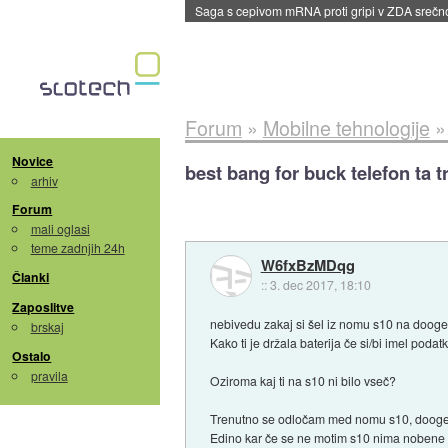
BMW v vozilih začel predvajati reklame
::
dane
Forum
»
Mobilne tehnologije
Novice
best bang for buck telefon ta t
arhiv
Forum
mali oglasi
teme zadnjih 24h
W6fxBzMDqg
Članki
::
3. dec 2017, 18:10
Zaposlitve
nebivedu zakaj si šel iz nomu s10 na doog
brskaj
Kako ti je držala baterija če si/bi imel pod
Ostalo
pravila
Oziroma kaj ti na s10 ni bilo vseč?
Trenutno se odločam med nomu s10, dooge 
Edino kar če se ne motim s10 nima nobene led