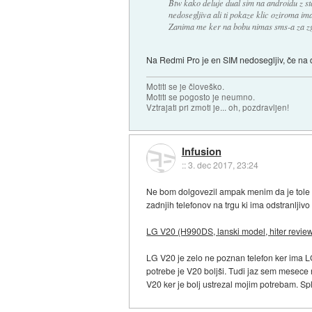
Btw kako deluje dual sim na androidu z st
nedosegljiva ali ti pokaze klic oziroma i
Zanima me ker na bobu nimas sms-a za zgre
Na Redmi Pro je en SIM nedosegljiv, če na
Motiti se je človeško.
Motiti se pogosto je neumno.
Vztrajati pri zmoti je... oh, pozdravljen!
Infusion
::
3. dec 2017, 23:24
Ne bom dolgovezil ampak menim da je tole naj
zadnjih telefonov na trgu ki ima odstranljivo 
LG V20 (H990DS, lanski model, hiter revie
LG V20 je zelo ne poznan telefon ker ima LG 
potrebe je V20 boljši. Tudi jaz sem mesece 
V20 ker je bolj ustrezal mojim potrebam. Sp