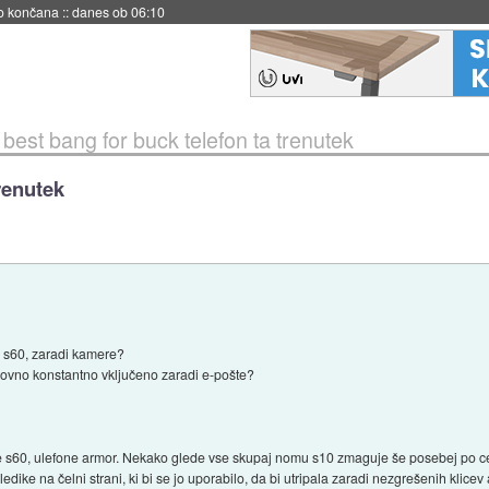
s ob 06:09
»
best bang for buck telefon ta trenutek
renutek
e s60, zaradi kamere?
atkovno konstantno vključeno zaradi e-pošte?
s60, ulefone armor. Nekako glede vse skupaj nomu s10 zmaguje še posebej po ce
ike na čelni strani, ki bi se jo uporabilo, da bi utripala zaradi nezgrešenih klicev 