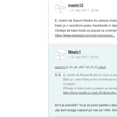
maslo12
::
10. dec 2017, 22:32
E, mislim da Xiaomi Redmi 4x ustreza mojim
Kako je z naročilom preko Gearbesta in daja
Obstaja še kaka koda za popust za omenjen
https://www.gearbest.com/cell-phones/pp...
Magic1
::
10. dec 2017, 23:03
maslo12
je
10. dec 2017 ob 22:32
izjavil
:
E, mislim da Xiaomi Redmi 4x ustreza moj
Kako je z naročilom preko Gearbesta in da
tveganje?
Obstaja še kaka koda za popust za omenje
https://www.gearbest.com/cell-phones/pp..
4X ti je prevelik? Ta je že pravi palček v d
Jaz sem enega nabavil pri nas za 140€. Dvomi