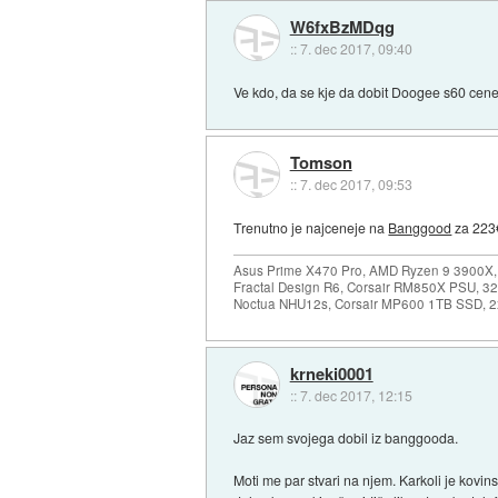
W6fxBzMDqg
::
7. dec 2017, 09:40
Ve kdo, da se kje da dobit Doogee s60 cenej
Tomson
::
7. dec 2017, 09:53
Trenutno je najceneje na
Banggood
za 223€
Asus Prime X470 Pro, AMD Ryzen 9 3900X,
Fractal Design R6, Corsair RM850X PSU, 
Noctua NHU12s, Corsair MP600 1TB SSD, 2x
krneki0001
::
7. dec 2017, 12:15
Jaz sem svojega dobil iz banggooda.
Moti me par stvari na njem. Karkoli je kovins