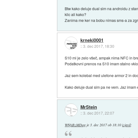
Btw kako deluje dual sim na androidu z stan
klic ali kako?
Zanima me ker na bobu nimas sms-a za zgreš
krneki0001
::
3. dec 2017, 18:30
S10 mi je zelo všeč, ampak nima NFC in brez
Podatkovni prenos na S10 imam stalno vklopl
Jaz sem kolebal med ulefone armor 2 in doo
Kako deluje dual sim pa ne vem. Jaz imam e
MrStein
::
3. dec 2017, 22:07
W6fxBzMDqg
je
3. dec 2017 ob 18:10
izjavil
: