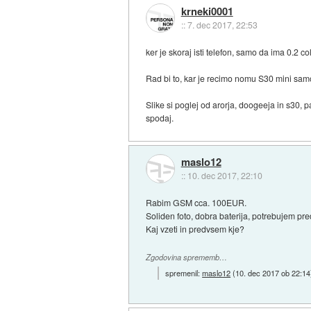
krneki0001
::
7. dec 2017, 22:53
ker je skoraj isti telefon, samo da ima 0.2 c
Rad bi to, kar je recimo nomu S30 mini sa
Slike si poglej od arorja, doogeeja in s30, 
spodaj.
maslo12
::
10. dec 2017, 22:10
Rabim GSM cca. 100EUR.
Soliden foto, dobra baterija, potrebujem pr
Kaj vzeti in predvsem kje?
Zgodovina sprememb…
spremenil:
maslo12
(
10. dec 2017 ob 22:14