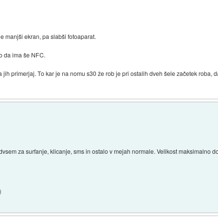
ole manjši ekran, pa slabši fotoaparat.
mo da ima še NFC.
pa jih primerjaj. To kar je na nomu s30 že rob je pri ostalih dveh šele začetek roba,
edvsem za surfanje, klicanje, sms in ostalo v mejah normale. Velikost maksimalno d
)