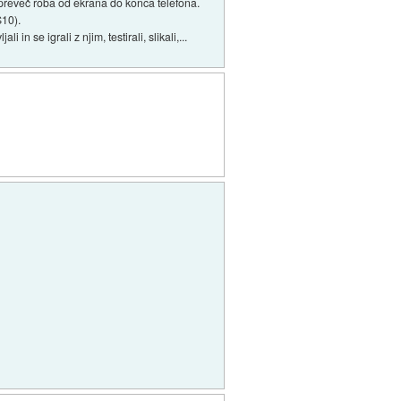
i preveč roba od ekrana do konca telefona.
S10).
 se igrali z njim, testirali, slikali,...