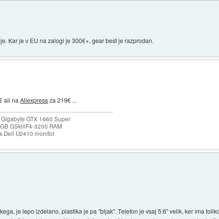
e. Kar je v EU na zalogi je 300€+, gear best je razprodan.
 ali na
Aliexpress
za 219€ ...
 Gigabyte GTX 1660 Super
32GB GSkillF4-3200 RAM
 Dell U2410 monitor
kega, je lepo izdelano, plastika je pa "bljak". Telefon je vsaj 5.6" velik, ker ima tol