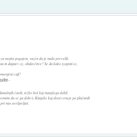
za mojim pogojem, razen da je malo prevelik.
 in dajatev oz. obdavčitve? Se da kako izogniti oz.
omenjeni cigl?
es/pp
...
 današnjih časih, težko boš kaj manjšega dobil.
omim da se ga dobi iz Kitajske kaj dosti ceneje po plačanih
 pri nas uveljavljaš.