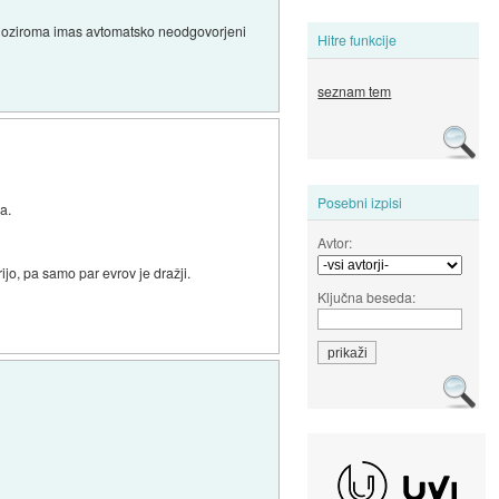
lic oziroma imas avtomatsko neodgovorjeni
Hitre funkcije
seznam tem
Posebni izpisi
a.
Avtor:
jo, pa samo par evrov je dražji.
Ključna beseda: