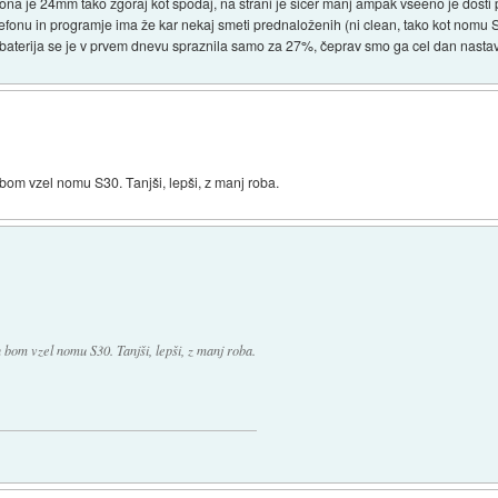
lefona je 24mm tako zgoraj kot spodaj, na strani je sicer manj ampak vseeno je dost
efonu in programje ima že kar nekaj smeti prednaloženih (ni clean, tako kot nomu 
aterija se je v prvem dnevu spraznila samo za 27%, čeprav smo ga cel dan nastavljali in
bom vzel nomu S30. Tanjši, lepši, z manj roba.
 bom vzel nomu S30. Tanjši, lepši, z manj roba.