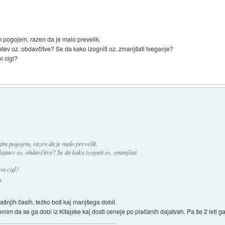
 pogojem, razen da je malo prevelik.
tev oz. obdavčitve? Se da kako izogniti oz. zmanjšati tveganje?
i cigl?
im pogojem, razen da je malo prevelik.
jatev oz. obdavčitve? Se da kako izogniti oz. zmanjšati
ni cigl?
.
anašnjih časih, težko boš kaj manjšega dobil.
m da se ga dobi iz Kitajske kaj dosti ceneje po plačanih dajatvah. Pa še 2 leti gara