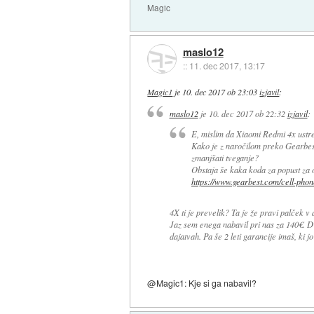
Magic
maslo12
::
11. dec 2017, 13:17
Magic1
je
10. dec 2017 ob 23:03
izjavil
:
maslo12
je
10. dec 2017 ob 22:32
izjavil
:
E, mislim da Xiaomi Redmi 4x ustre
Kako je z naročilom preko Gearbesta
zmanjšati tveganje?
Obstaja še kaka koda za popust za 
https://www.gearbest.com/cell-phon
4X ti je prevelik? Ta je že pravi palček v
Jaz sem enega nabavil pri nas za 140€. Dv
dajatvah. Pa še 2 leti garancije imaš, ki jo
@Magic1: Kje si ga nabavil?