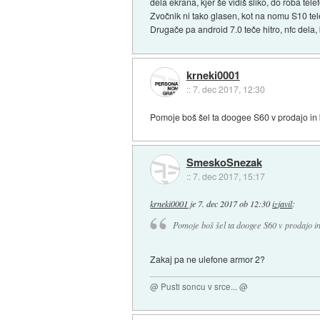
dela ekrana, kjer še vidiš sliko, do roba te
Zvočnik ni tako glasen, kot na nomu S10 tel
Drugače pa android 7.0 teče hitro, nfc dela, b
krneki0001
::
7. dec 2017, 12:30
Pomoje boš šel ta doogee S60 v prodajo in 
SmeskoSnezak
::
7. dec 2017, 15:17
krneki0001
je
7. dec 2017 ob 12:30
izjavil
:
Pomoje boš šel ta doogee S60 v prodajo in
Zakaj pa ne ulefone armor 2?
@ Pusti soncu v srce... @