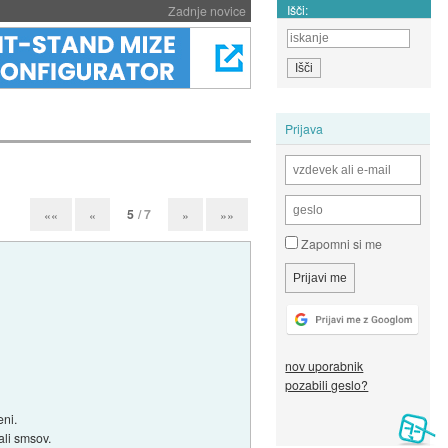
Išči:
Zadnje novice
Prijava
5
/ 7
««
«
»
»»
Zapomni si me
nov uporabnik
pozabili geslo?
ni.
ali smsov.