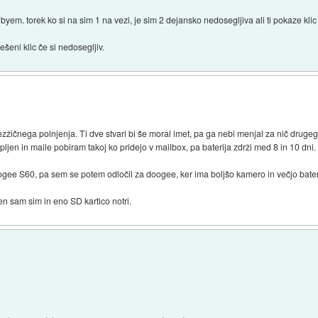
byem. torek ko si na sim 1 na vezi, je sim 2 dejansko nedosegljiva ali ti pokaze k
eni klic če si nedosegljiv.
žičnega polnjenja. Ti dve stvari bi še moral imet, pa ga nebi menjal za nič drugeg
jen in maile pobiram takoj ko pridejo v mailbox, pa baterija zdrži med 8 in 10 dni.
gee S60, pa sem se potem odločil za doogee, ker ima boljšo kamero in večjo bateri
n sam sim in eno SD kartico notri.