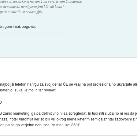
anbyem. torek ko si na sim 1 na vezi, je sim 2 dejansko
mas avtomatsko neodgovorjeni klic ali kako?
šeni klic če si nedosegljiv.
 drugem imaš pogovor.
boljši telefon na trgu za svoj denar ČE se vsaj na pol profesionalno ukvarjate ali z
baterijo. Tukaj je moj hiter review:
w)
zanič marketing, ga pa definitivno ni za spregledat. In tudi niti slučajno ni res da
nazaj hotel Xiaomija ker so bili vsi okrog mene katerim sem ga zrihtal zadovoljni z
loh pa se ga verjetno dobi zdaj za manj kot 350€.