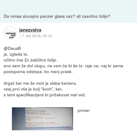
Da nimas slucajno panzer glass cez? ali zascitno folijo?
janezvalva
::
7. feb 2018, 00:16
@DeusB
ja, zgleda to.
očitno ima 2x zaščitno folijo.
eno sem že dol olupu, ne vem če bi še to. raje ne, naj kr sama
postopoma odstopa. bo manj prask.
drgač kar me še moti je slaba kamera.
vsaj prvi vtis je bolj "švoh", ker,
s temi specifikacijami bi pričakoval mal več.
primer