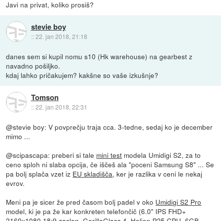
Javi na privat, koliko prosiš?
stevie boy
::
22. jan 2018, 21:18
danes sem si kupil nomu s10 (Hk warehouse) na gearbest z
navadno pošiljko.
kdaj lahko pričakujem? kakšne so vaše izkušnje?
Tomson
::
22. jan 2018, 22:31
@stevie boy: V povprečju traja cca. 3-tedne, sedaj ko je december
mimo ...
@scipascapa: preberi si tale
mini test
modela Umidigi S2, za to
ceno sploh ni slaba opcija, če iščeš ala "poceni Samsung S8" ... Se
pa bolj splača vzet iz
EU skladišča
, ker je razlika v ceni le nekaj
evrov.
Meni pa je sicer že pred časom bolj padel v oko
Umidigi S2 Pro
model, ki je pa že kar konkreten telefončič (6.0" IPS FHD+
2160x1080 18:9 zaslon, GorillaGlass 4, Helion P25 CPU, 6GB