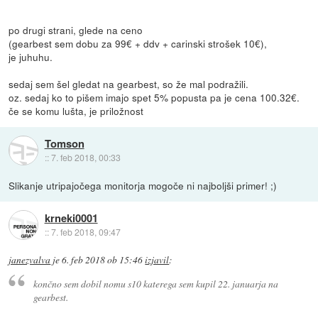
po drugi strani, glede na ceno
(gearbest sem dobu za 99€ + ddv + carinski strošek 10€),
je juhuhu.
sedaj sem šel gledat na gearbest, so že mal podražili.
oz. sedaj ko to pišem imajo spet 5% popusta pa je cena 100.32€.
če se komu lušta, je priložnost
Tomson
::
7. feb 2018, 00:33
Slikanje utripajočega monitorja mogoče ni najboljši primer! ;)
krneki0001
::
7. feb 2018, 09:47
janezvalva
je
6. feb 2018 ob 15:46
izjavil
:
končno sem dobil nomu s10 katerega sem kupil 22. januarja na
gearbest.