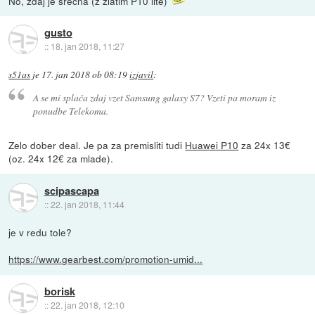
No, zdaj je srečna (z zlatim P10 lite)
gusto
::
18. jan 2018, 11:27
s51as
je
17. jan 2018 ob 08:19
izjavil
:
A se mi splača zdaj vzet Samsung galaxy S7? Vzeti pa moram iz
ponudbe Telekoma.
Zelo dober deal. Je pa za premisliti tudi
Huawei P10
za 24x 13€
(oz. 24x 12€ za mlade).
scipascapa
::
22. jan 2018, 11:44
je v redu tole?
https://www.gearbest.com/promotion-umid...
borisk
::
22. jan 2018, 12:10