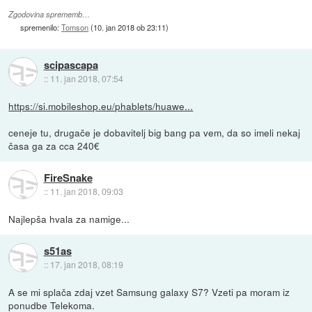
Zgodovina sprememb…
spremenilo:
Tomson
(
10. jan 2018 ob 23:11
)
scipascapa
::
11. jan 2018, 07:54
https://si.mobileshop.eu/phablets/huawe...
ceneje tu, drugače je dobavitelj big bang pa vem, da so imeli nekaj
časa ga za cca 240€
FireSnake
::
11. jan 2018, 09:03
Najlepša hvala za namige...
s51as
::
17. jan 2018, 08:19
A se mi splača zdaj vzet Samsung galaxy S7? Vzeti pa moram iz
ponudbe Telekoma.