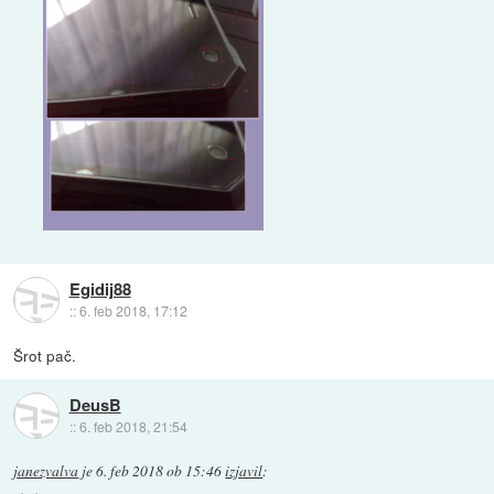
Egidij88
::
6. feb 2018, 17:12
Šrot pač.
DeusB
::
6. feb 2018, 21:54
janezvalva
je
6. feb 2018 ob 15:46
izjavil
: