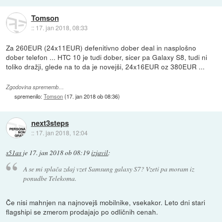
Tomson
::
17. jan 2018, 08:33
Za 260EUR (24x11EUR) defenitivno dober deal in nasplošno
dober telefon ... HTC 10 je tudi dober, sicer pa Galaxy S8, tudi ni
toliko dražji, glede na to da je novejši, 24x16EUR oz 380EUR ...
Zgodovina sprememb…
spremenilo:
Tomson
(
17. jan 2018 ob 08:36
)
next3steps
::
17. jan 2018, 12:04
s51as
je
17. jan 2018 ob 08:19
izjavil
:
A se mi splača zdaj vzet Samsung galaxy S7? Vzeti pa moram iz
ponudbe Telekoma.
Če nisi mahnjen na najnovejš mobilnike, vsekakor. Leto dni stari
flagshipi se zmerom prodajajo po odličnih cenah.