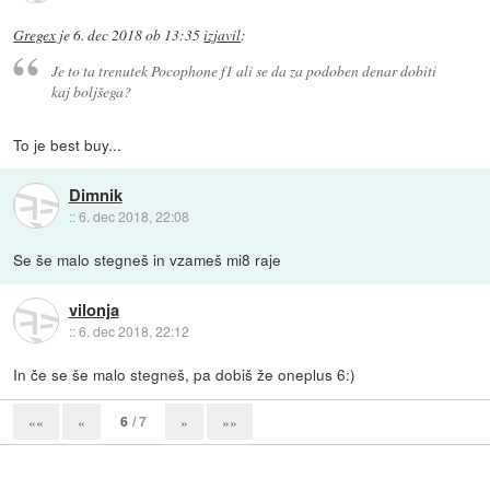
Gregex
je
6. dec 2018 ob 13:35
izjavil
:
Je to ta trenutek Pocophone f1 ali se da za podoben denar dobiti
kaj boljšega?
To je best buy...
Dimnik
::
6. dec 2018, 22:08
Se še malo stegneš in vzameš mi8 raje
vilonja
::
6. dec 2018, 22:12
In če se še malo stegneš, pa dobiš že oneplus 6:)
6
/ 7
««
«
»
»»