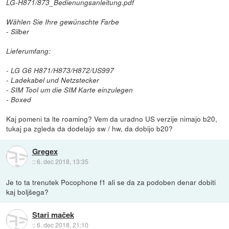
LG-H871/873_Bedienungsanleitung.pdf
Wählen Sie Ihre gewünschte Farbe
- Silber
Lieferumfang:
- LG G6 H871/H873/H872/US997
- Ladekabel und Netzstecker
- SIM Tool um die SIM Karte einzulegen
- Boxed
Kaj pomeni ta lte roaming? Vem da uradno US verzije nimajo b20,
tukaj pa zgleda da dodelajo sw / hw, da dobijo b20?
Gregex
::
6. dec 2018, 13:35
Je to ta trenutek Pocophone f1 ali se da za podoben denar dobiti
kaj boljšega?
Stari maček
::
6. dec 2018, 21:10