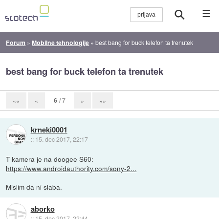
☰
Forum
»
Mobilne tehnologije
»
best bang for buck telefon ta trenutek
best bang for buck telefon ta trenutek
6
/ 7
««
«
»
»»
krneki0001
::
15. dec 2017, 22:17
T kamera je na doogee S60:
https://www.androidauthority.com/sony-2...
Mislim da ni slaba.
aborko
::
15. dec 2017, 22:44