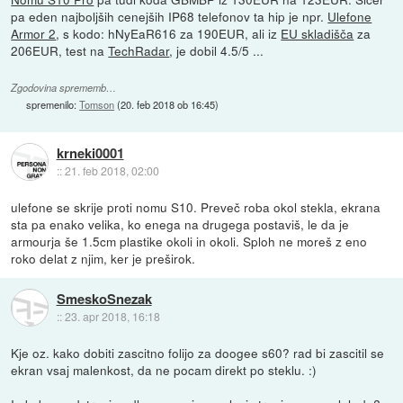
pa eden najboljših cenejših IP68 telefonov ta hip je npr.
Ulefone
Armor 2
, s kodo: hNyEaR616 za 190EUR, ali iz
EU skladišča
za
206EUR, test na
TechRadar
, je dobil 4.5/5 ...
Zgodovina sprememb…
spremenilo:
Tomson
(
20. feb 2018 ob 16:45
)
krneki0001
::
21. feb 2018, 02:00
ulefone se skrije proti nomu S10. Preveč roba okol stekla, ekrana
sta pa enako velika, ko enega na drugega postaviš, le da je
armourja še 1.5cm plastike okoli in okoli. Sploh ne moreš z eno
roko delat z njim, ker je preširok.
SmeskoSnezak
::
23. apr 2018, 16:18
Kje oz. kako dobiti zascitno folijo za doogee s60? rad bi zascitil se
ekran vsaj malenkost, da ne pocam direkt po steklu. :)