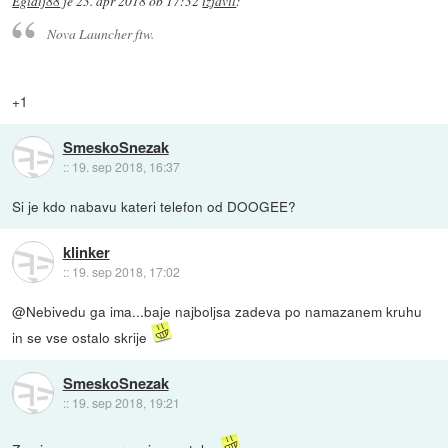
Egidij88
je
23. apr 2018 ob 17:32
izjavil
:
Nova Launcher ftw.
+1
SmeskoSnezak
::
19. sep 2018, 16:37
Si je kdo nabavu kateri telefon od DOOGEE?
klinker
::
19. sep 2018, 17:02
@Nebivedu ga ima...baje najboljsa zadeva po namazanem kruhu
in se vse ostalo skrije
SmeskoSnezak
::
19. sep 2018, 19:21