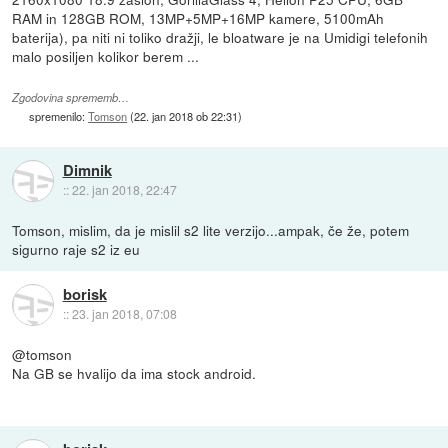
RAM in 128GB ROM, 13MP+5MP+16MP kamere, 5100mAh
baterija), pa niti ni toliko dražji, le bloatware je na Umidigi telefonih
malo posiljen kolikor berem ...
Zgodovina sprememb…
spremenilo:
Tomson
(
22. jan 2018 ob 22:31
)
Dimnik
::
22. jan 2018, 22:47
Tomson, mislim, da je mislil s2 lite verzijo...ampak, če že, potem
sigurno raje s2 iz eu
borisk
::
23. jan 2018, 07:08
@tomson
Na GB se hvalijo da ima stock android.