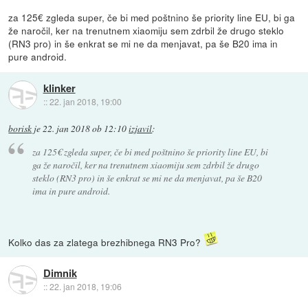
za 125€ zgleda super, če bi med poštnino še priority line EU, bi ga
že naročil, ker na trenutnem xiaomiju sem zdrbil že drugo steklo
(RN3 pro) in še enkrat se mi ne da menjavat, pa še B20 ima in
pure android.
klinker
::
22. jan 2018, 19:00
borisk
je
22. jan 2018 ob 12:10
izjavil
:
za 125€ zgleda super, če bi med poštnino še priority line EU, bi
ga že naročil, ker na trenutnem xiaomiju sem zdrbil že drugo
steklo (RN3 pro) in še enkrat se mi ne da menjavat, pa še B20
ima in pure android.
Kolko das za zlatega brezhibnega RN3 Pro?
Dimnik
::
22. jan 2018, 19:06