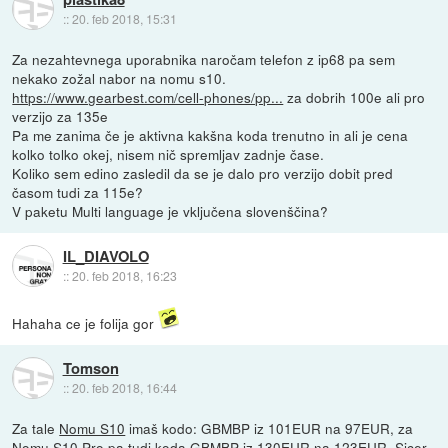
::
20. feb 2018, 15:31
Za nezahtevnega uporabnika naročam telefon z ip68 pa sem
nekako zožal nabor na nomu s10.
https://www.gearbest.com/cell-phones/pp...
za dobrih 100e ali pro
verzijo za 135e
Pa me zanima če je aktivna kakšna koda trenutno in ali je cena
kolko tolko okej, nisem nič spremljav zadnje čase.
Koliko sem edino zasledil da se je dalo pro verzijo dobit pred
časom tudi za 115e?
V paketu Multi language je vključena slovenščina?
IL_DIAVOLO
::
20. feb 2018, 16:23
Hahaha ce je folija gor
Tomson
::
20. feb 2018, 16:44
Za tale
Nomu S10
imaš kodo: GBMBP iz 101EUR na 97EUR, za
Nomu S10 Pro
pa tudi koda GBMBP iz 130EUR na 123EUR. Sicer