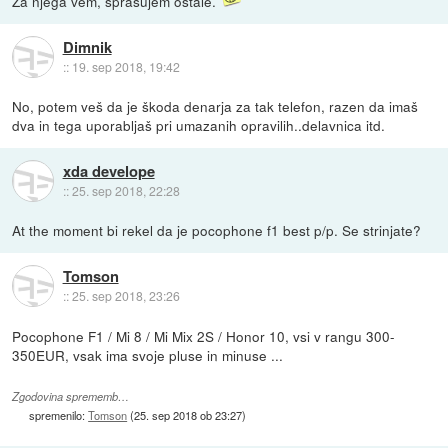
Za njega vem, sprasujem ostale.
Dimnik
::
19. sep 2018, 19:42
No, potem veš da je škoda denarja za tak telefon, razen da imaš
dva in tega uporabljaš pri umazanih opravilih..delavnica itd.
xda develope
::
25. sep 2018, 22:28
At the moment bi rekel da je pocophone f1 best p/p. Se strinjate?
Tomson
::
25. sep 2018, 23:26
Pocophone F1 / Mi 8 / Mi Mix 2S / Honor 10, vsi v rangu 300-
350EUR, vsak ima svoje pluse in minuse ...
Zgodovina sprememb…
spremenilo:
Tomson
(
25. sep 2018 ob 23:27
)