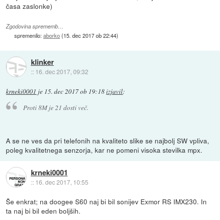
časa zaslonke)
Zgodovina sprememb…
spremenilo:
aborko
(
15. dec 2017 ob 22:44
)
klinker
::
16. dec 2017, 09:32
krneki0001
je
15. dec 2017 ob 19:18
izjavil
:
Proti 8M je 21 dosti več.
A se ne ves da pri telefonih na kvaliteto slike se najbolj SW vpliva,
poleg kvalitetnega senzorja, kar ne pomeni visoka stevilka mpx.
krneki0001
::
16. dec 2017, 10:55
Še enkrat; na doogee S60 naj bi bil sonijev Exmor RS IMX230. In
ta naj bi bil eden boljših.