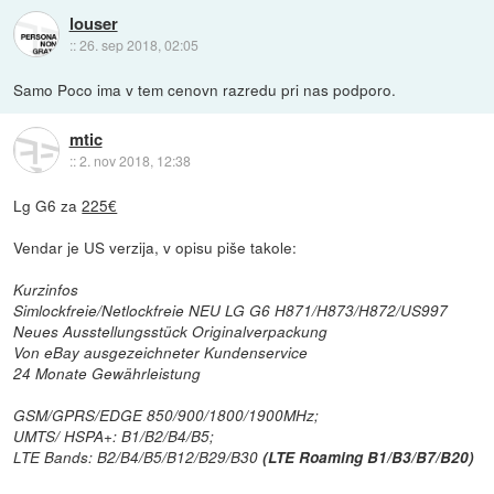
louser
::
26. sep 2018, 02:05
Samo Poco ima v tem cenovn razredu pri nas podporo.
mtic
::
2. nov 2018, 12:38
Lg G6 za
225€
Vendar je US verzija, v opisu piše takole:
Kurzinfos
Simlockfreie/Netlockfreie NEU LG G6 H871/H873/H872/US997
Neues Ausstellungsstück Originalverpackung
Von eBay ausgezeichneter Kundenservice
24 Monate Gewährleistung
GSM/GPRS/EDGE 850/900/1800/1900MHz;
UMTS/ HSPA+: B1/B2/B4/B5;
LTE Bands: B2/B4/B5/B12/B29/B30
(LTE Roaming B1/B3/B7/B20)