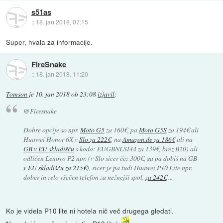
s51as
::
18. jan 2018, 07:15
Super, hvala za informacije.
FireSnake
::
18. jan 2018, 11:20
Tomson
je
10. jan 2018 ob 23:08
izjavil
:
@Firesnake
Dobre opcije so npr.
Moto G5
za 160€, pa
Moto G5S
za 194€ ali
Huawei Honor 6X v
Slo za 222€
, na
Amazon.de za 186€
ali na
GB v EU skladišču
s kodo: EUGBNLSI44 za 139€, brez B20) ali
odličen Lenovo P2 npr. (v Slo sicer čez 300€, ga pa dobiš na GB
v EU skladišču za 215€
), sicer je pa tudi Huawei P10 Lite npr.
dober in zelo všečen telefon za nežnejši spol,
za 242€
...
Ko je videla P10 lite ni hotela nič več drugega gledati.