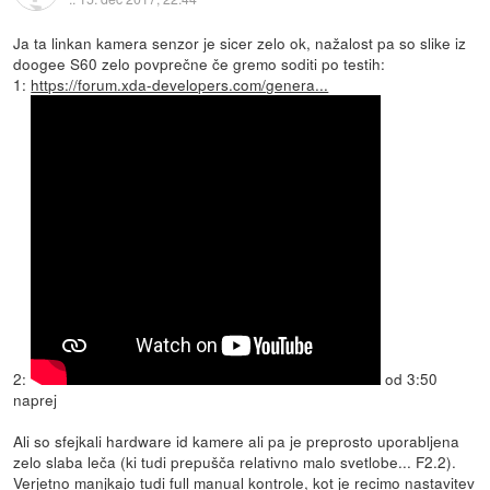
Ja ta linkan kamera senzor je sicer zelo ok, nažalost pa so slike iz
doogee S60 zelo povprečne če gremo soditi po testih:
1:
https://forum.xda-developers.com/genera...
2:
od 3:50
naprej
Ali so sfejkali hardware id kamere ali pa je preprosto uporabljena
zelo slaba leča (ki tudi prepušča relativno malo svetlobe... F2.2).
Verjetno manjkajo tudi full manual kontrole, kot je recimo nastavitev