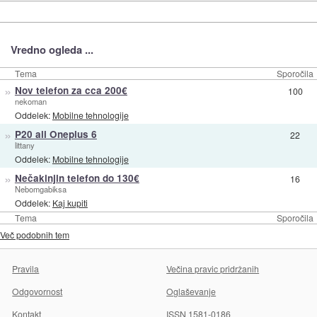
Vredno ogleda ...
Tema
Sporočila
»
Nov telefon za cca 200€
100
nekoman
Oddelek:
Mobilne tehnologije
»
P20 ali Oneplus 6
22
littany
Oddelek:
Mobilne tehnologije
»
Nečakinjin telefon do 130€
16
Nebomgabiksa
Oddelek:
Kaj kupiti
Tema
Sporočila
Več podobnih tem
Pravila
Večina pravic pridržanih
Odgovornost
Oglaševanje
Kontakt
ISSN 1581-0186