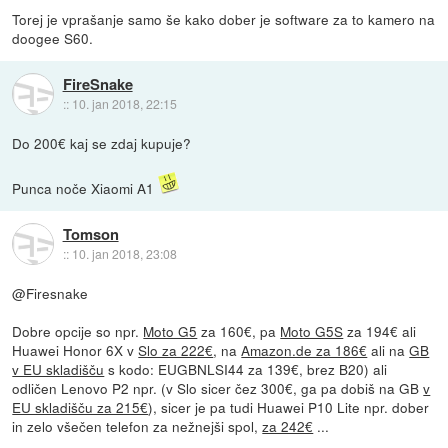
Torej je vprašanje samo še kako dober je software za to kamero na
doogee S60.
FireSnake
::
10. jan 2018, 22:15
Do 200€ kaj se zdaj kupuje?
Punca noče Xiaomi A1
Tomson
::
10. jan 2018, 23:08
@Firesnake
Dobre opcije so npr.
Moto G5
za 160€, pa
Moto G5S
za 194€ ali
Huawei Honor 6X v
Slo za 222€
, na
Amazon.de za 186€
ali na
GB
v EU skladišču
s kodo: EUGBNLSI44 za 139€, brez B20) ali
odličen Lenovo P2 npr. (v Slo sicer čez 300€, ga pa dobiš na GB
v
EU skladišču za 215€
), sicer je pa tudi Huawei P10 Lite npr. dober
in zelo všečen telefon za nežnejši spol,
za 242€
...