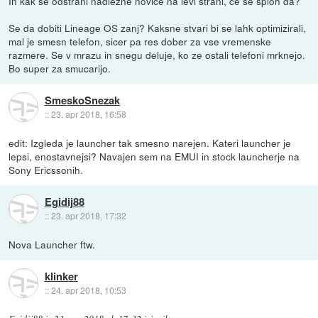
In kak se odstrani nadlezne novice na levi strani, ce se sploh da?
Se da dobiti Lineage OS zanj? Kaksne stvari bi se lahk optimizirali,
mal je smesn telefon, sicer pa res dober za vse vremenske
razmere. Se v mrazu in snegu deluje, ko ze ostali telefoni mrknejo.
Bo super za smucarijo.
SmeskoSnezak
::
23. apr 2018, 16:58
edit: Izgleda je launcher tak smesno narejen. Kateri launcher je
lepsi, enostavnejsi? Navajen sem na EMUI in stock launcherje na
Sony Ericssonih.
Egidij88
::
23. apr 2018, 17:32
Nova Launcher ftw.
klinker
::
24. apr 2018, 10:53