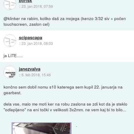
borisk
::
23. jan 2018, 07:59
@klinker ne rabim, koliko daš za mojega (kenzo 3/32 siv + počen
touchscreen, zaslon cel)
scipascapa
::
23. jan 2018, 08:03
ja LITE.....
janezvalva
::
6. feb 2018, 15:46
končno sem dobil nomu s10 katerega sem kupil 22. januarja na
gearbest.
dela vse, malo me moti ker na robu zaslona se zdi kot da je steklo
"odlepljeno" na eni točki v velikosti 3x2mm. ne vem kaj bi to bilo...
.