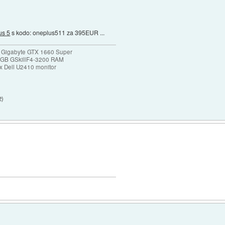
us 5
s kodo: oneplus511 za 395EUR ...
 Gigabyte GTX 1660 Super
32GB GSkillF4-3200 RAM
 Dell U2410 monitor
2
)