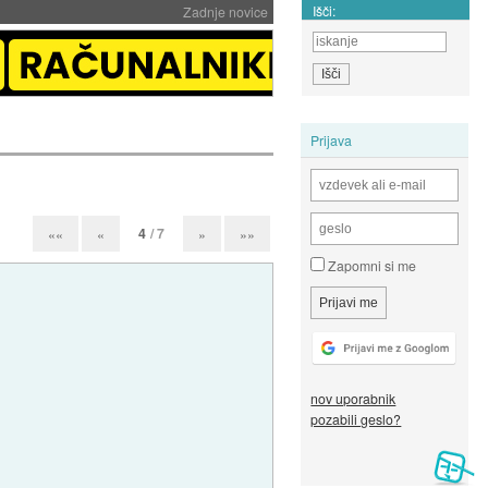
Išči:
Zadnje novice
Prijava
4
/ 7
««
«
»
»»
Zapomni si me
nov uporabnik
pozabili geslo?