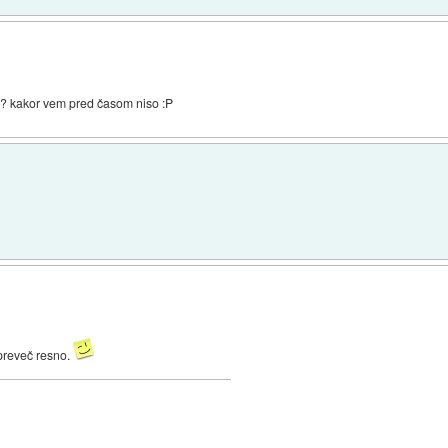
šč? kakor vem pred časom niso :P
 preveč resno.