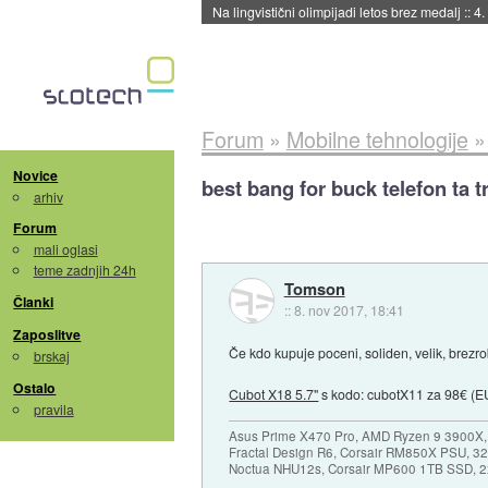
Na lingvistični olimpijadi letos brez medalj
::
4.
Forum
»
Mobilne tehnologije
Novice
best bang for buck telefon ta t
arhiv
Forum
mali oglasi
teme zadnjih 24h
Tomson
Članki
::
8. nov 2017, 18:41
Zaposlitve
Če kdo kupuje poceni, soliden, velik, brezrob
brskaj
Ostalo
Cubot X18 5.7"
s kodo: cubotX11 za 98€ (EU
pravila
Asus Prime X470 Pro, AMD Ryzen 9 3900X,
Fractal Design R6, Corsair RM850X PSU, 
Noctua NHU12s, Corsair MP600 1TB SSD, 2x