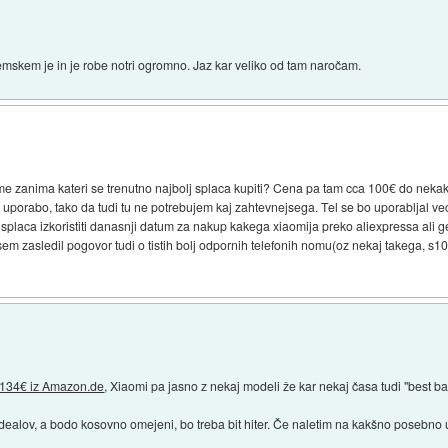
zemskem je in je robe notri ogromno. Jaz kar veliko od tam naročam.
me zanima kateri se trenutno najbolj splaca kupiti? Cena pa tam cca 100€ do nek
 uporabo, tako da tudi tu ne potrebujem kaj zahtevnejsega. Tel se bo uporabljal vec
 se splaca izkoristiti danasnji datum za nakup kakega xiaomija preko aliexpressa al
 zasledil pogovor tudi o tistih bolj odpornih telefonih nomu(oz nekaj takega, s10, i
134€ iz Amazon.de
, Xiaomi pa jasno z nekaj modeli že kar nekaj časa tudi "best ba
ealov, a bodo kosovno omejeni, bo treba bit hiter. Če naletim na kakšno posebno 