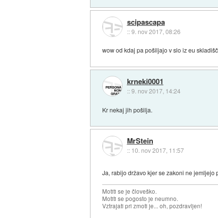
scipascapa
::
9. nov 2017, 08:26
wow od kdaj pa pošiljajo v slo iz eu skladi
krneki0001
::
9. nov 2017, 14:24
Kr nekaj jih pošilja.
MrStein
::
10. nov 2017, 11:57
Ja, rabijo državo kjer se zakoni ne jemljejo
Motiti se je človeško.
Motiti se pogosto je neumno.
Vztrajati pri zmoti je... oh, pozdravljen!