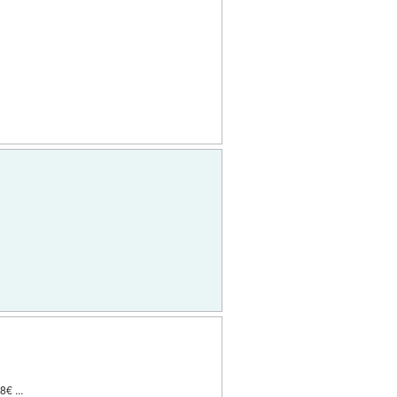
€ ...