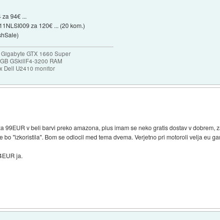
za 94€ ...
11NLSI009 za 120€ ... (20 kom.)
shSale)
 Gigabyte GTX 1660 Super
32GB GSkillF4-3200 RAM
 Dell U2410 monitor
a 99EUR v beli barvi preko amazona, plus imam se neko gratis dostav v dobrem, z
 bo "izkoristila". Bom se odlocil med tema dvema. Verjetno pri motoroli velja eu g
34EUR ja.