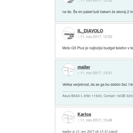
ne še. Še en paket tudi čakam že skoraj 2 
IL_DIAVOLO
::
11. nov 2017, 12:52
Moto G5 Plus je najboljsi budget telefon v t
mailer
::
11. nov 2017, 13:31
Velika verjetnost, da se ga bo dobilo čez 14
Asus B560-I, Intel 11500, Corsair 16GB 3
Karlos
::
11. nov 2017, 15:48
mailer
je
11. nov 2017 ob 13:31
izjavil
: