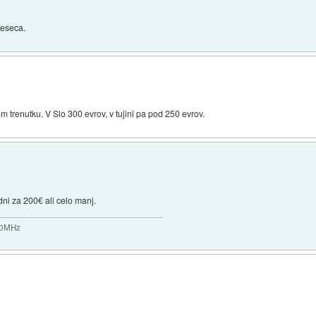
meseca.
em trenutku. V Slo 300 evrov, v tujini pa pod 250 evrov.
dni za 200€ ali celo manj.
200MHz