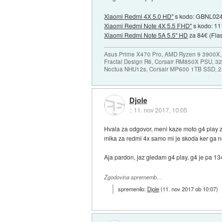
Xiaomi Redmi 4X 5.0 HD"
s kodo: GBNL024 
Xiaomi Redmi Note 4X 5.5 FHD"
s kodo: 11
Xiaomi Redmi Note 5A 5.5" HD
za 84€ (Fla
Asus Prime X470 Pro, AMD Ryzen 9 3900X,
Fractal Design R6, Corsair RM850X PSU, 
Noctua NHU12s, Corsair MP600 1TB SSD, 2x
Djole
::
11. nov 2017, 10:05
Hvala za odgovor, meni kaze moto g4 play z
mika za redmi 4x samo mi je skoda ker ga ne
Aja pardon, jaz gledam g4 play, g4 je pa 1
Zgodovina sprememb…
spremenilo:
Djole
(
11. nov 2017 ob 10:07
)