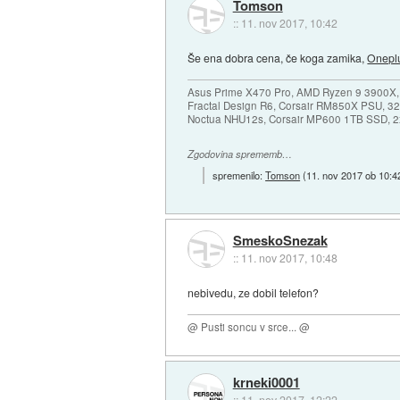
Tomson
::
11. nov 2017, 10:42
Še ena dobra cena, če koga zamika,
Onepl
Asus Prime X470 Pro, AMD Ryzen 9 3900X,
Fractal Design R6, Corsair RM850X PSU, 
Noctua NHU12s, Corsair MP600 1TB SSD, 2x
Zgodovina sprememb…
spremenilo:
Tomson
(
11. nov 2017 ob 10:4
SmeskoSnezak
::
11. nov 2017, 10:48
nebivedu, ze dobil telefon?
@ Pusti soncu v srce... @
krneki0001
::
11. nov 2017, 12:22