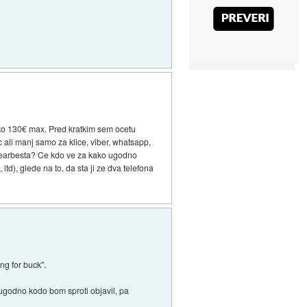
ako 130€ max. Pred kratkim sem ocetu
 ali manj samo za klice, viber, whatsapp,
i gearbesta? Ce kdo ve za kako ugodno
td), glede na to, da sta ji ze dva telefona
ng for buck".
ugodno kodo bom sproti objavil, pa