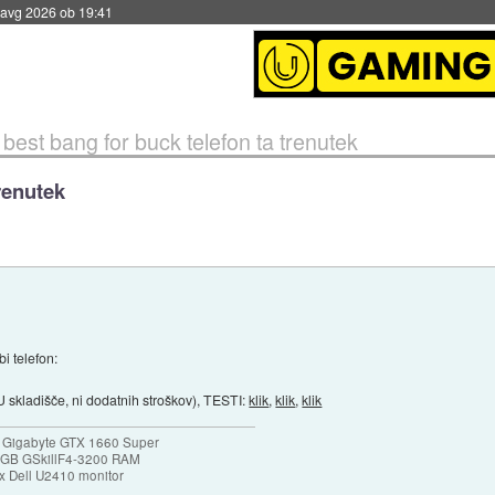
 avg 2026 ob 19:41
»
best bang for buck telefon ta trenutek
renutek
i telefon:
 skladišče, ni dodatnih stroškov), TESTI:
klik
,
klik
,
klik
 Gigabyte GTX 1660 Super
32GB GSkillF4-3200 RAM
 Dell U2410 monitor