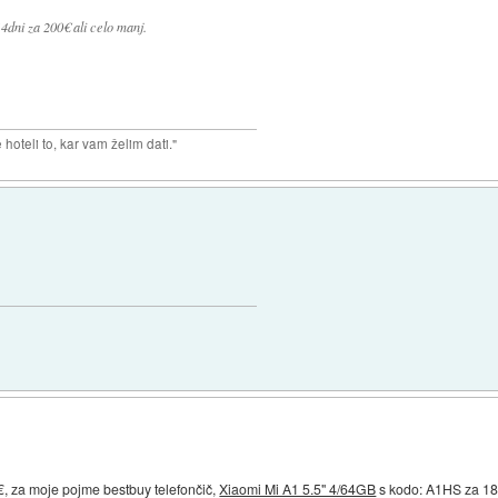
14dni za 200€ ali celo manj.
hoteli to, kar vam želim dati."
, za moje pojme bestbuy telefončič,
Xiaomi Mi A1 5.5" 4/64GB
s kodo: A1HS za 188