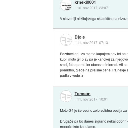
krneki0001
::
10. nov 2017, 23:07
V sloveniji ni kitajskega skladišča, na nizo
Djole
::
11. nov 2017, 07:13
Pozdravljeni, za mamo kupujem nov tel pa 
kupil moto g4 play pa je kar okej za njegovo
smsi, fotoaparat, ter obcasno internet. Ali
ponudbo, glede na prejsne cene. Pa nekje sem
padla v vodo :)
Tomson
::
11. nov 2017, 10:01
Moto G4 je še vedno zelo solidna opcija za
Drugače pa bo danes sigurno nekaj dobrih d
mogoče kdo kaj ujame.