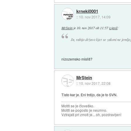
krneki0001
::
10. nov 2017, 14:09
MrStein
je
10. nov 2017 ob 11:57
izjavil
:
Ja, rabijo državo kjer se zakoni ne jemlj
nizozemsko misliš?
MrStein
::
10. nov 2017, 22:08
Tisto kar je. Eni trdijo, da je to SVN.
Motiti se je človeško.
Motiti se pogosto je neumno.
Vztrajati pri zmoti je... oh, pozdravljen!