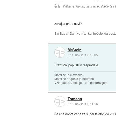
Velika verjetnost, da se ga bo dobilo čez 
zakaj, a pride novi?
Sai Baba: "Dam vam to, kar hočete, da boste 
MrStein
::
11. nov 2017, 16:05
Praznični popusti in razprodaje.
Motiti se je človeško.
Motiti se pogosto je neumno.
Vztrajati pri zmoti je... oh, pozdravljen!
Tomson
::
15. nov 2017, 11:16
Še ena dobra cena za super telefon do 200€