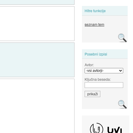
Hitre funkcije
seznam tem
Posebni izpisi
Avtor:
Ključna beseda: