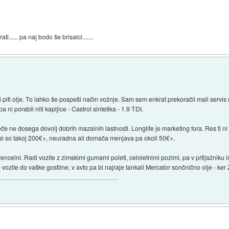
...... pa naj bodo še brisalci.......
piti olje. To lahko še pospeši način vožnje. Sam sem enkrat prekoračil mali servis 
a ni porabil niti kapljice - Castrol sintetika - 1.9 TDI.
ječe ne dosega dovolj dobrih mazalnih lastnosti. Longlife je marketing fora. Res ti n
visi so takoj 200€+, neuradna ali domača menjava pa okoli 50€+.
encelni. Radi vozite z zimskimi gumami poleti, celoletnimi pozimi, pa v prtljažniku
e vozite do vaške gostilne, v avto pa bi najraje tankali Mercator sončnično olje - ke