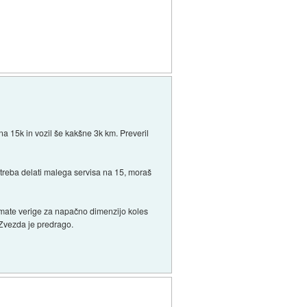
na 15k in vozil še kakšne 3k km. Preveril
i treba delati malega servisa na 15, moraš
 imate verige za napačno dimenzijo koles
r Zvezda je predrago.