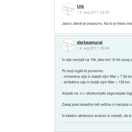
Utk
::
3. avg 2017, 23:25
Jasno, takrat je prepozno. Na to je treba misl
darksamurai
::
4. avg 2017, 08:46
In olje menjati na 15k, tako kot 10 let nazaj
Po tvoji logiki bi pomenilo:
- mineralno olje in slabši oljni filter = 7.5k k
- sintetično olje in boljši oljni filter = 15k km
Ampak ne, c++ strokovnjaki zagovarjate logik
Zakaj pred desetimi leti večina ni menjala n
In kakšno strokovno analizo si naredil, da 