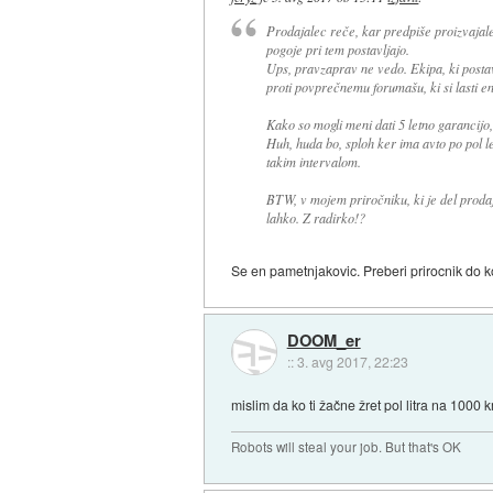
Prodajalec reče, kar predpiše proizvajale
pogoje pri tem postavljajo.
Ups, pravzaprav ne vedo. Ekipa, ki posta
proti povprečnemu forumašu, ki si lasti en
Kako so mogli meni dati 5 letno garancijo
Huh, huda bo, sploh ker ima avto po pol let
takim intervalom.
BTW, v mojem priročniku, ki je del prodaj
lahko. Z radirko!?
Se en pametnjakovic. Preberi prirocnik do kon
DOOM_er
::
3. avg 2017, 22:23
mislim da ko ti žačne žret pol litra na 1000 k
Robots will steal your job. But that's OK