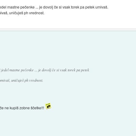
jedel mastne pečenke ... je dovolj če si vsak torek pa petek umivaš.
ivaš, uničuješ ph vrednost.
i jedel mastne pečenke ... je dovolj če si vsak torek pa petek
umivaš, uničuješ ph vrednost.
če ne kupiš zobne ščetke!!!