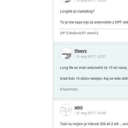
Longlife je marketing?
To je low saps olje za avtomobile z DPF si
|HP EliteBook|R7 8840U|
Heavy
::
8. avg 2017, 12:27
Long life so imeli avtomobili že 15 let nazaj
Imaš floto 10 dizlov taksijev. Kaj se leše sl
#TeamFelix
wini
::
8. avg 2017, 12:46
Tudi na mojem je interval 30k ali 2 leti ... 