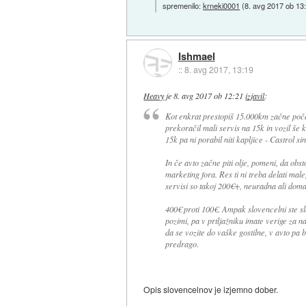
spremenilo:
krneki0001
(
8. avg 2017 ob 13
Ishmael
::
8. avg 2017, 13:19
Heavy
je
8. avg 2017 ob 12:21
izjavil
:
Kot enkrat prestopiš 15.000km začne počas
prekoračil mali servis na 15k in vozil še 
15k pa ni porabil niti kapljice - Castrol sin
In če avto začne piti olje, pomeni, da obst
marketing fora. Res ti ni treba delati mal
servisi so takoj 200€+, neuradna ali dom
400€ proti 100€. Ampak slovencelni ste sl
pozimi, pa v prtljažniku imate verige za n
da se vozite do vaške gostilne, v avto pa 
predrago.
Opis slovencelnov je izjemno dober.