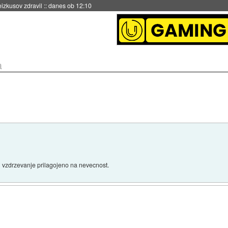
naslednji dve leti
::
danes ob 11:37
a
udi vzdrzevanje prilagojeno na nevecnost.