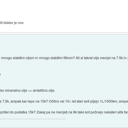
it dokler je nov.
 z mnogo slabšim oljem in mnogo slabšim filtrom? Ali si takrat olje menjal na 7.5k in
m
o mineralno olje == sintetično olje.
a 7,5k, ampak kar lepo na 15k? Očitno vsi 10+ let stari avti pijejo 1L/1000km, ampak
si prišel do podatka 15k? Zakaj pa ne menjaš na 9k tako kot počnejo nekateri alfa f