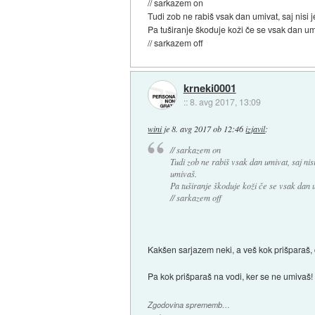
// sarkazem on
Tudi zob ne rabiš vsak dan umivat, saj nisi 
Pa tuširanje škoduje koži če se vsak dan um
// sarkazem off
krneki0001
::
8. avg 2017, 13:09
wini
je
8. avg 2017 ob 12:46
izjavil
:
// sarkazem on
Tudi zob ne rabiš vsak dan umivat, saj nis
umivaš.
Pa tuširanje škoduje koži če se vsak dan 
// sarkazem off
Kakšen sarjazem neki, a veš kok prišparaš, 
Pa kok prišparaš na vodi, ker se ne umivaš!
Zgodovina sprememb…