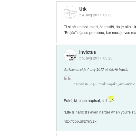
Utk
::
4. avg 2017, 09:03
Ti si očitno bolj mlad, če misliš, da je bilo 
"Boljša" olja so potrebna, ker morajo vse ma
Invictus
::
5. avg 2017, 08:23
darksamurai
je
4. avg 2017 ob 08:46
izjavil
:
Ampak ne, c++ strokovnjaki zagovarjate l
Edini, ki je tpo napisal, si ti
.
"Life is hard; it's even harder when you're st
http://goo.gl/2YuS2x