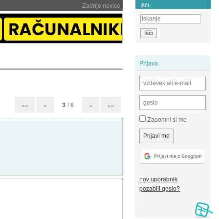
Išči:
Zadnje novice
Prijava
3
/ 6
««
«
»
»»
Zapomni si me
nov uporabnik
pozabili geslo?