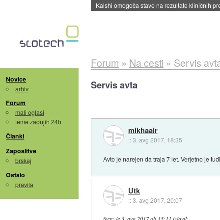
Sandisk že prodal več kot polovico SSD-jev za 
Forum
»
Na cesti
»
Servis avt
Novice
Servis avta
arhiv
Forum
mali oglasi
teme zadnjih 24h
mikhaair
Članki
::
3. avg 2017, 18:35
Zaposlitve
Avto je narejen da traja 7 let. Verjetno je t
brskaj
Ostalo
pravila
Utk
::
3. avg 2017, 20:07
feryz
je
3. avg 2017 ob 15:11
izjavil
: