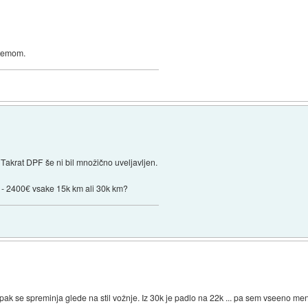
stemom.
. Takrat DPF še ni bil množično uveljavljen.
iši - 2400€ vsake 15k km ali 30k km?
ampak se spreminja glede na stil vožnje. Iz 30k je padlo na 22k ... pa sem vseeno me