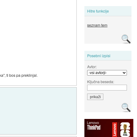
Hitre funkcije
seznam tem
Posebni izpisi
Avtor:
", ti bos pa preklinjal.
Ključna beseda: