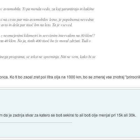
c avtomobila. Ti pa menda vedo, za kaj garantirajo in kakšne
vi na cesto par mio avtomobilov letno, je popolnoma nevedna
 avto in dela par tisoč km na leto. Ta je vseved.
, z neomejenimi kilometri in servisnim intervalom na 30 kkm!?
a 40 kkm. No ja, tistih 400 tisoč bo že moral zdržati. Tudi s
nega programa, se tekst ne spreminja. Niti ne vem, kako bi se
ca. Ko ti bo zacel zret pol litra olja na 1000 km, bo se zmeraj vse znotraj "prirocnika
m da je zadnja stvar za katero se boš sekiral to ali boš olje menjal pri 15k ali 30k.