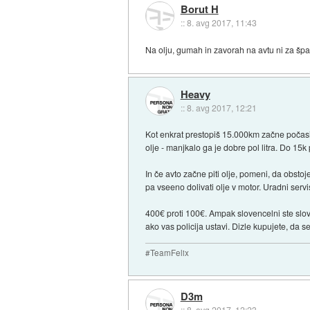
Borut H
::
8. avg 2017, 11:43
Na olju, gumah in zavorah na avtu ni za šparati
Heavy
::
8. avg 2017, 12:21
Kot enkrat prestopiš 15.000km začne počasi 
olje - manjkalo ga je dobre pol litra. Do 15k p
In če avto začne piti olje, pomeni, da obsto
pa vseeno dolivati olje v motor. Uradni ser
400€ proti 100€. Ampak slovencelni ste slov
ako vas policija ustavi. Dizle kupujete, da s
#TeamFelix
D3m
::
8. avg 2017, 12:23