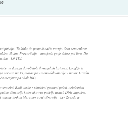
:09
)
i piti olje. To lahko še pospeši način vožnje. Sam sem enkrat
kakšne 3k km. Preveril olje - manjkalo ga je dobre pol litra. Do
tetika - 1.9 TDI.
oječe ne dosega dovolj dobrih mazalnih lastnosti. Longlife je
ega servisa na 15, moraš pa vseeno dolivati olje v motor. Uradni
ača menjava pa okoli 50€+.
ovencelni. Radi vozite z zimskimi gumami poleti, celoletnimi
apačno dimenzijo koles ako vas policija ustavi. Dizle kupujete,
bi najraje tankali Mercator sončnično olje - ker Zvezda je