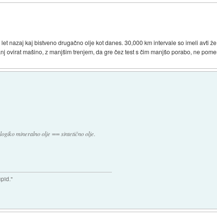
10 let nazaj kaj bistveno drugačno olje kot danes. 30,000 km intervale so imeli avti že 
nj ovirat mašino, z manjšim trenjem, da gre čez test s čim manjšo porabo, ne pomeni
ogiko mineralno olje == sintetično olje.
upid."