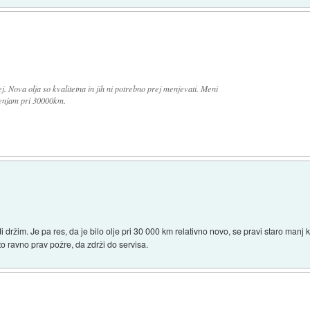
 Nova olja so kvalitetna in jih ni potrebno prej menjevati. Meni
 menjam pri 30000km.
 držim. Je pa res, da je bilo olje pri 30 000 km relativno novo, se pravi staro manj 
vto ravno prav požre, da zdrži do servisa.