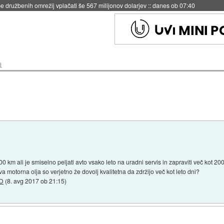
igence doslej
::
včeraj ob 21:37
a
 km ali je smiselno peljati avto vsako leto na uradni servis in zapraviti več kot 20
ova motorna olja so verjetno že dovolj kvalitetna da zdržijo več kot leto dni?
jO
(
8. avg 2017 ob 21:15
)