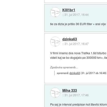
K0l1br1
::
31. jul 2017, 16:44
še za dizla je prišlo 36 EUR filter + aral olje
dzinks63
::
31. jul 2017, 16:47
V firmi imamo dva nova Trafika 1.6d biturbo
videli kaj se bo dogajalo po 300000 km+, če
Zgodovina sprememb…
spremenil:
dzinks63
(
31. jul 2017 ob 16:49
)
Miha 333
::
31. jul 2017, 17:46
Pa saj je interval predpisan kot število kilo