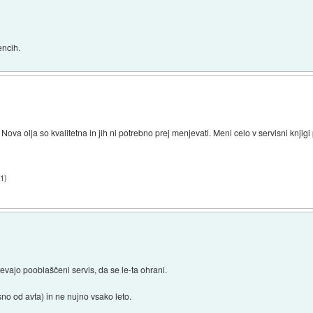
encih.
ova olja so kvalitetna in jih ni potrebno prej menjevati. Meni celo v servisni knji
11
)
vajo pooblaščeni servis, da se le-ta ohrani.
no od avta) in ne nujno vsako leto.