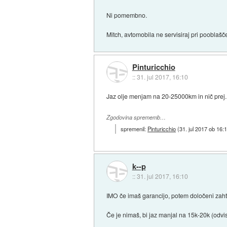
Ni pomembno.
Mitch, avtomobila ne servisiraj pri pooblašč
Pinturicchio
::
31. jul 2017, 16:10
Jaz olje menjam na 20-25000km in nič prej. N
Zgodovina sprememb…
spremenil:
Pinturicchio
(
31. jul 2017 ob 16:
k--p
::
31. jul 2017, 16:10
IMO če imaš garancijo, potem določeni zahte
Če je nimaš, bi jaz manjal na 15k-20k (odvis