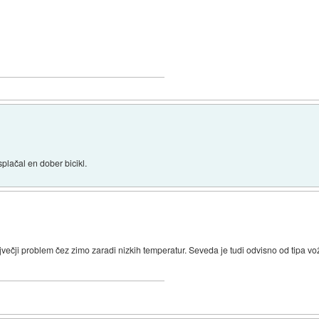
splačal en dober bicikl.
jvečji problem čez zimo zaradi nizkih temperatur. Seveda je tudi odvisno od tipa vož