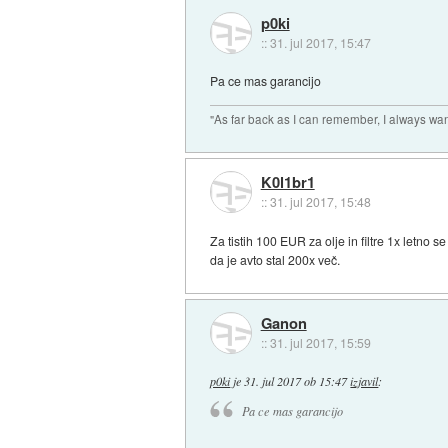
p0ki
::
31. jul 2017, 15:47
Pa ce mas garancijo
"As far back as I can remember, I always wa
K0l1br1
::
31. jul 2017, 15:48
Za tistih 100 EUR za olje in filtre 1x letno s
da je avto stal 200x več.
Ganon
::
31. jul 2017, 15:59
p0ki
je
31. jul 2017 ob 15:47
izjavil
:
Pa ce mas garancijo