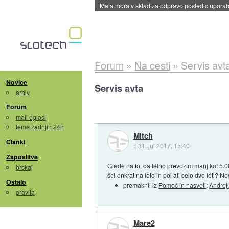
ByteDance trenira največji model umetne intel
Forum
»
Na cesti
»
Servis avt
Novice
Servis avta
arhiv
Forum
mali oglasi
teme zadnjih 24h
Mitch
Članki
::
31. jul 2017, 15:40
Zaposlitve
Glede na to, da letno prevozim manj kot 5.000
brskaj
šel enkrat na leto in pol ali celo dve leti? N
Ostalo
premaknil iz
Pomoč in nasveti
:
Andre
pravila
Mare2