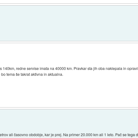
 s 140km, redne servise imata na 40000 km. Pravkar sta jih oba naklepala in opravi
 bo tema še takrat aktivna in aktualna.
metrov ali časovno obdobje, kar je prej. Na primer 20.000 km ali 1 leto. Pač se tega d