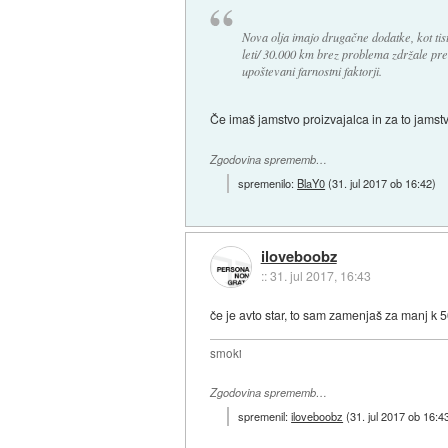
Nova olja imajo drugačne dodatke, kot tis
leti/ 30.000 km brez problema zdržale pre
upoštevani farnostni faktorji.
Če imaš jamstvo proizvajalca in za to jamst
Zgodovina sprememb…
spremenilo:
BlaY0
(
31. jul 2017 ob 16:42
)
iloveboobz
::
31. jul 2017, 16:43
če je avto star, to sam zamenjaš za manj k 
smoki
Zgodovina sprememb…
spremenil:
iloveboobz
(
31. jul 2017 ob 16:4