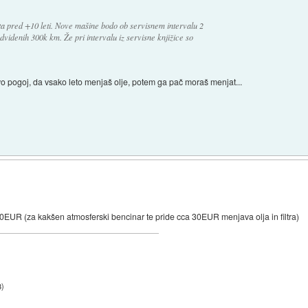
ta pred +10 leti. Nove mašine bodo ob servisnem intervalu 2
dvidenih 300k km. Že pri intervalu iz servisne knjižice so
vo pogoj, da vsako leto menjaš olje, potem ga pač moraš menjat...
50EUR (za kakšen atmosferski bencinar te pride cca 30EUR menjava olja in filtra)
3
)