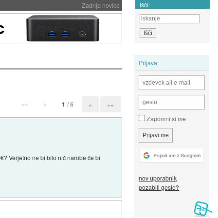
Išči:
Zadnje novice
Prijava
««
«
1
/ 6
»
»»
Zapomni si me
0€? Verjetno ne bi bilo nič narobe če bi
nov uporabnik
pozabili geslo?