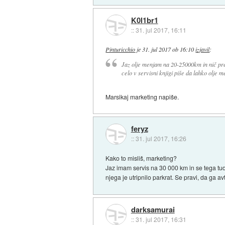
K0l1br1
::
31. jul 2017, 16:11
Pinturicchio
je
31. jul 2017 ob 16:10
izjavil
:
Jaz olje menjam na 20-25000km in nič prej.
celo v servisni knjigi piše da lahko olje
Marsikaj marketing napiše.
feryz
::
31. jul 2017, 16:26
Kako to misliš, marketing?
Jaz imam servis na 30 000 km in se tega tudi
njega je utripnilo parkrat. Se pravi, da ga a
darksamurai
::
31. jul 2017, 16:31