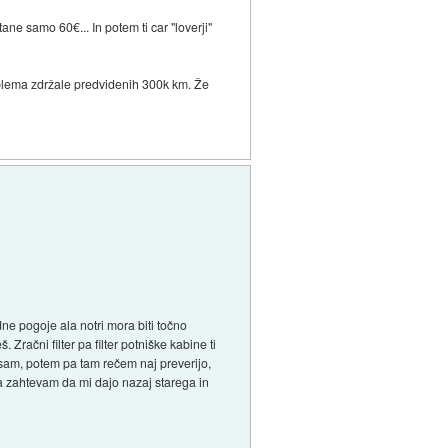
ne samo 60€... In potem ti car "loverji"
oblema zdržale predvidenih 300k km. Že
ne pogoje ala notri mora biti točno
Zračni filter pa filter potniške kabine ti
 sam, potem pa tam rečem naj preverijo,
, pa zahtevam da mi dajo nazaj starega in