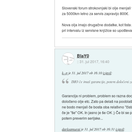
Slovenski forum strokovnjaki bi olje menjali
za 5000km letno za servis zapravijo 800€.
Nova olja imajo drugačne dodatke, kot tista
pri intervalu iz servisne knjižice so upoštevan
BlaY0
::
31. jul 2017, 16:40
k--p
je
31. jul 2017 ob 16:10
izjavil
:
IMO če imaš garancijo, potem določeni zah
Garancija ni problem, problem so razna dodat
določeno olje etc. Zato pa delaš na pooblašče
ne bodo menjali če bosta oba relativno "čis
če je "še" OK. In jasno je še OK ;) Če bi se 
potem preverim serijske...
darksamurai
je
31. jul 2017 ob 16:31
izjavil
: