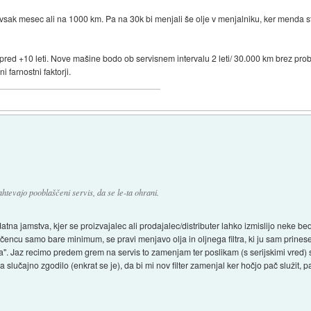
 vsak mesec ali na 1000 km. Pa na 30k bi menjali še olje v menjalniku, ker menda sta
 pred +10 leti. Nove mašine bodo ob servisnem intervalu 2 leti/ 30.000 km brez pr
i farnostni faktorji.
tevajo pooblaščeni servis, da se le-ta ohrani.
na jamstva, kjer se proizvajalec ali prodajalec/distributer lahko izmislijo neke bed
ncu samo bare minimum, se pravi menjavo olja in oljnega filtra, ki ju sam prineseš. 
ta". Jaz recimo predem grem na servis to zamenjam ter poslikam (s serijskimi vred)
pa slučajno zgodilo (enkrat se je), da bi mi nov filter zamenjal ker hočjo pač služit