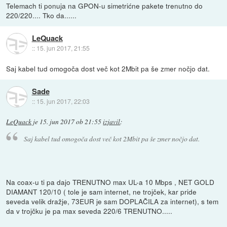
Telemach ti ponuja na GPON-u simetrićne pakete trenutno do
220/220.... Tko da......
LeQuack
::
15. jun 2017, 21:55
Saj kabel tud omogoča dost več kot 2Mbit pa še zmer nočjo dat.
Sade
::
15. jun 2017, 22:03
LeQuack
je
15. jun 2017 ob 21:55
izjavil
:
Saj kabel tud omogoča dost več kot 2Mbit pa še zmer nočjo dat.
Na coax-u ti pa dajo TRENUTNO max UL-a 10 Mbps , NET GOLD
DIAMANT 120/10 ( tole je sam internet, ne trojček, kar pride
seveda velik dražje, 73EUR je sam DOPLAČILA za internet), s tem
da v trojčku je pa max seveda 220/6 TRENUTNO.....