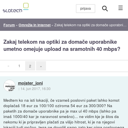
☰
Forum
»
Omrežja in internet
»
Zakaj telekom na optiki za domače uporabnike umetno omejuje upload na sramotnih 40 mbps?
Zakaj telekom na optiki za domače uporabnike
umetno omejuje upload na sramotnih 40 mbps?
«
1
2
»
mojster_joni
::
14. jun 2017, 16:30
Medtem ko na isti lokaciji, če vzameš poslovni paket lahko komot
doplačaš 18 eur za 100/100 oziroma 54 eur za 300/300? Na
paketih za domače uporabnike pa je max ul 40 mbps (lahko pa
imaš 1000/40 kar je naravnost smešno)... ne vidim kje je štos da
nekomu ki je pripravljen plačati za višjo hitrost, ki je na njegovi
lokaciji tudi možno, tega ne dovoliš samo zato ker nima poslovnega