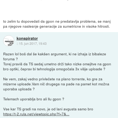
to zelim tu dopovedati da gpon ne predatavlja problema, se manj
pa njegove naslesnje generacije za sumetricne in visoke hitrosti.
konspirator
::
15. jun 2017, 19:43
Razen lol boš dal še kakšen argument, ki ne izhaja iz bibaleze
foruma ?
Torej praviš da TS sedaj umetno drži tako nizke omejitve na gpon
bro optiki, čeprav bi tehnologija omogočala 3x višje uploade ?
Ne vem, zakaj vedno privlečete na plano torrente, ko gre za
mizerne uploade.Vam nič drugega na pade na pamet kot možna
uporaba uploada ?
Telemach uporablja bro ali llu gpon ?
Vse kar TS gradi na novo, je od lani avgusta samo bro
https://t-2.rula.net/viewtopic.php?f=7&...