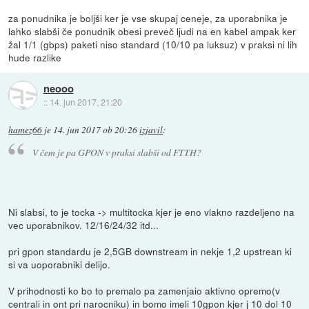
za ponudnika je boljši ker je vse skupaj ceneje, za uporabnika je
lahko slabši če ponudnik obesi preveč ljudi na en kabel ampak ker
žal 1/1 (gbps) paketi niso standard (10/10 pa luksuz) v praksi ni lih
hude razlike
neooo
::
14. jun 2017, 21:20
hamez66
je
14. jun 2017 ob 20:26
izjavil
:
V čem je pa GPON v praksi slabši od FTTH?
Ni slabsi, to je tocka -> multitocka kjer je eno vlakno razdeljeno na
vec uporabnikov. 12/16/24/32 itd...
pri gpon standardu je 2,5GB downstream in nekje 1,2 upstrean ki
si va uoporabniki delijo.
V prihodnosti ko bo to premalo pa zamenjaio aktivno opremo(v
centrali in ont pri narocniku) in bomo imeli 10gpon kjer j 10 dol 10