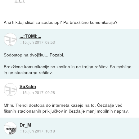
čakat.
A si ti kdaj slišal za sodostop? Pa brezžične komunikacije?
...:TOMI:...
::
15. jun 2017, 08:53
Sodostop na dvojčku... Pozabi.
Brezžicne komunikacije so zasilna in ne trajna rešitev. So mobilna
in ne stacionarna rešitev.
SaXsIm
::
15. jun 2017, 09:28
Mhm. Trendi dostopa do interneta kažejo na to. Čezdalje več
fiksnih stacionarnih priključkov in čezdalje manj mobilnih naprav.
Dr_M
::
15. jun 2017, 10:18