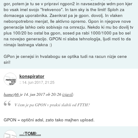
gor, potem je tu se v pripravi ngpon2 in navsezadnje wdm pon kjer
bo vsak imel svojo "frekvenco". In tam sky is the limit! Sploh za
domacega uporabnika. Zaenkrat pa je gpon. dovolj. In vlaken
nebonpotrebno menjat, lle aktivno opremo. Gpon in njegove nove
generacije lahko celo sobivajo na omrezju. Nekdo ki mu bo dovilj tv
plus 100/20 bo ostal ba gpon, sosed pa rabi 1000/1000 pa bo sel
na novejso generacijo. GPON ni slaba tehnologija, ljudi moti to da
nimajo lastnega vlakna :)
GPon je cenejsi in hvalabogu se optika tudi na racun nizje cene
siri!
konspirator
::
14. jun 2017, 21:25
hamez66
je
14. jun 2017 ob 20:26
izjavil
:
V čem je pa GPON v praksi slabši od FTTH?
GPON = optični adsl, zato tako majhen upload.
...:TOMI:...