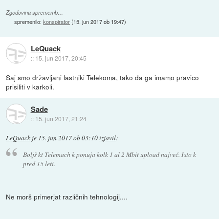
Zgodovina sprememb…
spremenilo:
konspirator
(
15. jun 2017 ob 19:47
)
LeQuack
::
15. jun 2017, 20:45
Saj smo državljani lastniki Telekoma, tako da ga imamo pravico
prisiliti v karkoli.
Sade
::
15. jun 2017, 21:24
LeQuack
je
15. jun 2017 ob 03:10
izjavil
:
Boljš kt Telemach k ponuja kolk 1 al 2 Mbit upload največ. Isto k
pred 15 leti.
Ne morš primerjat različnih tehnologij....