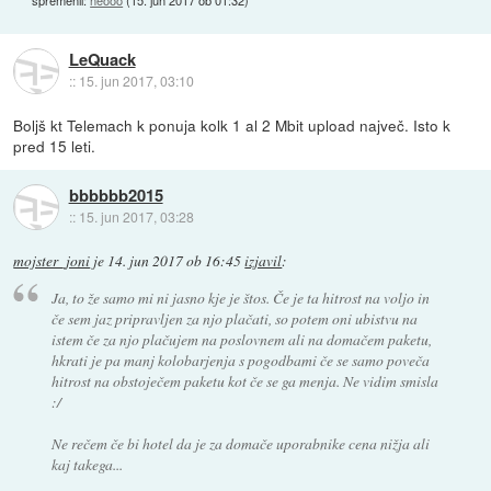
spremenil:
neooo
(
15. jun 2017 ob 01:32
)
LeQuack
::
15. jun 2017, 03:10
Boljš kt Telemach k ponuja kolk 1 al 2 Mbit upload največ. Isto k
pred 15 leti.
bbbbbb2015
::
15. jun 2017, 03:28
mojster_joni
je
14. jun 2017 ob 16:45
izjavil
:
Ja, to že samo mi ni jasno kje je štos. Če je ta hitrost na voljo in
če sem jaz pripravljen za njo plačati, so potem oni ubistvu na
istem če za njo plačujem na poslovnem ali na domačem paketu,
hkrati je pa manj kolobarjenja s pogodbami če se samo poveča
hitrost na obstoječem paketu kot če se ga menja. Ne vidim smisla
:/
Ne rečem če bi hotel da je za domače uporabnike cena nižja ali
kaj takega...