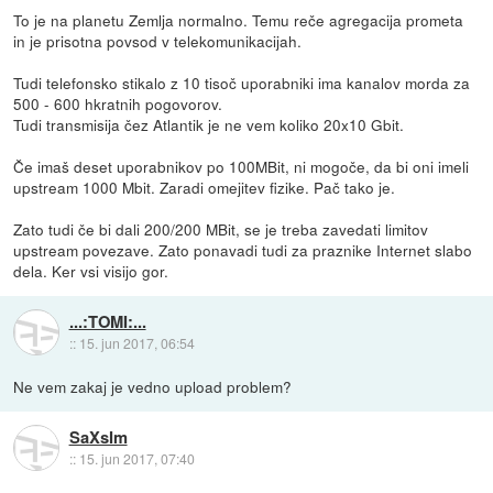
To je na planetu Zemlja normalno. Temu reče agregacija prometa
in je prisotna povsod v telekomunikacijah.
Tudi telefonsko stikalo z 10 tisoč uporabniki ima kanalov morda za
500 - 600 hkratnih pogovorov.
Tudi transmisija čez Atlantik je ne vem koliko 20x10 Gbit.
Če imaš deset uporabnikov po 100MBit, ni mogoče, da bi oni imeli
upstream 1000 Mbit. Zaradi omejitev fizike. Pač tako je.
Zato tudi če bi dali 200/200 MBit, se je treba zavedati limitov
upstream povezave. Zato ponavadi tudi za praznike Internet slabo
dela. Ker vsi visijo gor.
...:TOMI:...
::
15. jun 2017, 06:54
Ne vem zakaj je vedno upload problem?
SaXsIm
::
15. jun 2017, 07:40