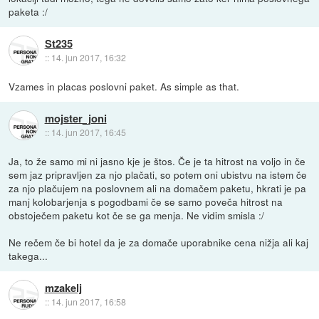
paketa :/
St235
::
14. jun 2017, 16:32
Vzames in placas poslovni paket. As simple as that.
mojster_joni
::
14. jun 2017, 16:45
Ja, to že samo mi ni jasno kje je štos. Če je ta hitrost na voljo in če
sem jaz pripravljen za njo plačati, so potem oni ubistvu na istem če
za njo plačujem na poslovnem ali na domačem paketu, hkrati je pa
manj kolobarjenja s pogodbami če se samo poveča hitrost na
obstoječem paketu kot če se ga menja. Ne vidim smisla :/
Ne rečem če bi hotel da je za domače uporabnike cena nižja ali kaj
takega...
mzakelj
::
14. jun 2017, 16:58