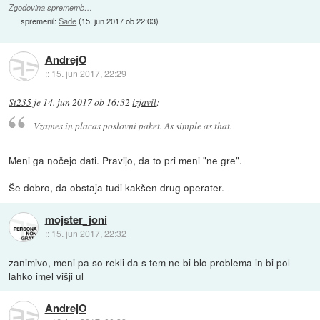
Zgodovina sprememb…
spremenil:
Sade
(
15. jun 2017 ob 22:03
)
AndrejO
::
15. jun 2017, 22:29
St235
je
14. jun 2017 ob 16:32
izjavil
:
Vzames in placas poslovni paket. As simple as that.
Meni ga nočejo dati. Pravijo, da to pri meni "ne gre".
Še dobro, da obstaja tudi kakšen drug operater.
mojster_joni
::
15. jun 2017, 22:32
zanimivo, meni pa so rekli da s tem ne bi blo problema in bi pol
lahko imel višji ul
AndrejO