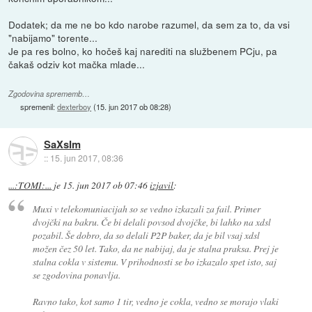
Dodatek; da me ne bo kdo narobe razumel, da sem za to, da vsi
"nabijamo" torente...
Je pa res bolno, ko hočeš kaj narediti na službenem PCju, pa
čakaš odziv kot mačka mlade...
Zgodovina sprememb…
spremenil:
dexterboy
(
15. jun 2017 ob 08:28
)
SaXsIm
::
15. jun 2017, 08:36
...:TOMI:...
je
15. jun 2017 ob 07:46
izjavil
:
Muxi v telekomuniacijah so se vedno izkazali za fail. Primer
dvojčki na bakru. Če bi delali povsod dvojčke, bi lahko na xdsl
pozabil. Še dobro, da so delali P2P baker, da je bil vsaj xdsl
možen čez 50 let. Tako, da ne nabijaj, da je stalna praksa. Prej je
stalna cokla v sistemu. V prihodnosti se bo izkazalo spet isto, saj
se zgodovina ponavlja.
Ravno tako, kot samo 1 tir, vedno je cokla, vedno se morajo vlaki