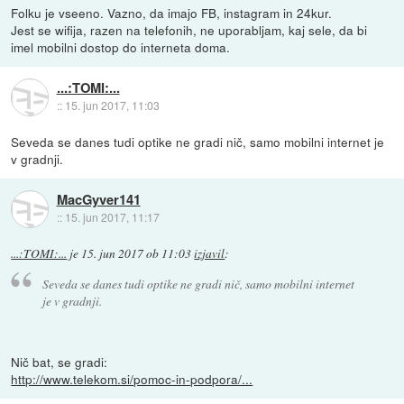
Folku je vseeno. Vazno, da imajo FB, instagram in 24kur.
Jest se wifija, razen na telefonih, ne uporabljam, kaj sele, da bi
imel mobilni dostop do interneta doma.
...:TOMI:...
::
15. jun 2017, 11:03
Seveda se danes tudi optike ne gradi nič, samo mobilni internet je
v gradnji.
MacGyver141
::
15. jun 2017, 11:17
...:TOMI:...
je
15. jun 2017 ob 11:03
izjavil
:
Seveda se danes tudi optike ne gradi nič, samo mobilni internet
je v gradnji.
Nič bat, se gradi:
http://www.telekom.si/pomoc-in-podpora/...