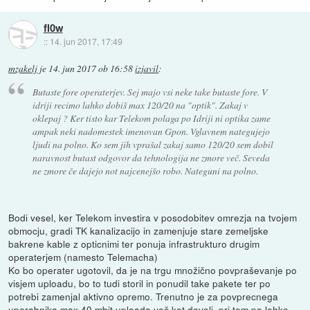
fl0w
::
14. jun 2017, 17:49
mzakelj
je
14. jun 2017 ob 16:58
izjavil
:
Butaste fore operaterjev. Sej majo vsi neke take butaste fore. V
idriji recimo lahko dobiš max 120/20 na "optik". Zakaj v
oklepaj ? Ker tisto kar Telekom polaga po Idriji ni optika zame
ampak neki nadomestek imenovan Gpon. Vglavnem nategujejo
ljudi na polno. Ko sem jih vprašal zakaj samo 120/20 sem dobil
naravnost butast odgovor da tehnologija ne zmore več. Seveda
ne zmore če dajejo not najcenejšo robo. Nateguni na polno.
Bodi vesel, ker Telekom investira v posodobitev omrezja na tvojem
obmocju, gradi TK kanalizacijo in zamenjuje stare zemeljske
bakrene kable z opticnimi ter ponuja infrastrukturo drugim
operaterjem (namesto Telemacha)
Ko bo operater ugotovil, da je na trgu množično povpraševanje po
visjem uploadu, bo to tudi storil in ponudil take pakete ter po
potrebi zamenjal aktivno opremo. Trenutno je za povprecnega
uporabnika max 40 mbit uploada več kot dovolj, pri tem pa lahko