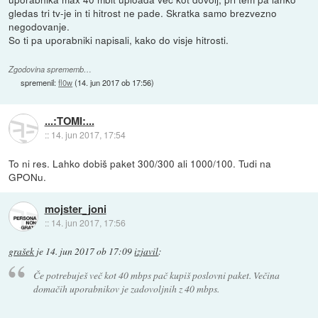
gledas tri tv-je in ti hitrost ne pade. Skratka samo brezvezno
negodovanje.
So ti pa uporabniki napisali, kako do visje hitrosti.
Zgodovina sprememb…
spremenil:
fl0w
(
14. jun 2017 ob 17:56
)
...:TOMI:...
::
14. jun 2017, 17:54
To ni res. Lahko dobiš paket 300/300 ali 1000/100. Tudi na
GPONu.
mojster_joni
::
14. jun 2017, 17:56
grašek
je
14. jun 2017 ob 17:09
izjavil
:
Če potrebuješ več kot 40 mbps pač kupiš poslovni paket. Večina
domačih uporabnikov je zadovoljnih z 40 mbps.