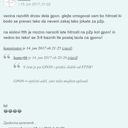
::
15. jun 2017, 01:32
vecina razvitih drzav dela gpon. glejte omogocal vam bo hitrosti ki
bodo se prevec tako da nevem zakaj tako jokate za p2p.
na siolovi ftth je mozno narociti iste hitrosti na p2p kot gpon! in
vedno bo tako! se 3/4 baznih lte postaj laufa na gponu!
konspirator
je
14. jun 2017 ob 21:25
izjavil
:
hamez66
je
14. jun 2017 ob 20:26
izjavil
:
V čem je pa GPON v praksi slabši od FTTH?
GPON = optični adsl, zato tako majhen upload.
lol
😂😂😂😂
Zgodovina sprememb…