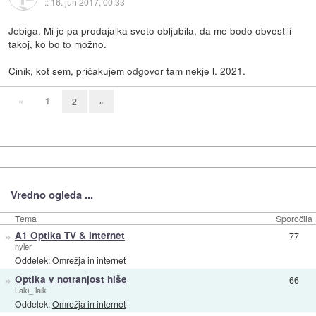
::
16. jun 2017, 00:33
Jebiga. Mi je pa prodajalka sveto obljubila, da me bodo obvestili
takoj, ko bo to možno.
Cinik, kot sem, pričakujem odgovor tam nekje l. 2021.
«
1
2
»
Vredno ogleda ...
Tema
Sporočila
»
A1 Optika TV & Internet
77
nyler
Oddelek:
Omrežja in internet
»
Optika v notranjost hiše
66
Laki_ laik
Oddelek:
Omrežja in internet