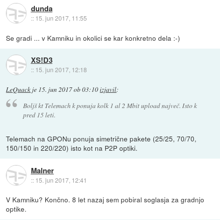
dunda
::
15. jun 2017, 11:55
Se gradi ... v Kamniku in okolici se kar konkretno dela :-)
XS!D3
::
15. jun 2017, 12:18
LeQuack
je
15. jun 2017 ob 03:10
izjavil
:
Boljš kt Telemach k ponuja kolk 1 al 2 Mbit upload največ. Isto k
pred 15 leti.
Telemach na GPONu ponuja simetrične pakete (25/25, 70/70,
150/150 in 220/220) isto kot na P2P optiki.
Malner
::
15. jun 2017, 12:41
V Kamniku? Končno. 8 let nazaj sem pobiral soglasja za gradnjo
optike.