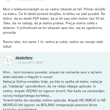
Muxi v telekomuniacijah so se vedno izkazali za fail. Primer dvojčki
na bakru. Če bi delali povsod dvojčke, bi lahko na xdsl pozabil. Še
dobro, da so delali P2P baker, da je bil vsaj xdsl možen čez 50 let.
Tako, da ne nabijaj, da je stalna praksa. Prej je stalna cokla v
sistemu. V prihodnosti se bo izkazalo spet isto, saj se zgodovina
ponavlja.
Ravno tako, kot samo 1 tir, vedno je cokla, vedno se morajo vlaki
čakat.
dexterboy
::
15. jun 2017, 08:27
Khm... bom humano povedal, ampak na momente sem v tej temi
dobil občutek o hlapcih in ovcah.
Nekaj je fizična omejitev linije, pa bila to optika ali baker, nekaj je
pa "nabijanje" uporabnikom, da ne rabijo višjega uplouda. In
vedno, ampak VEDNO so izgovor torenti. Kar kaže na zaustavljen
razvoj možganskega korteksa...
Torenti lahko da naredijo večino uplouda. Ampak NE SMEJO in NE
MOREJO biti izgovor za BOLANO omejevanje pasovne širine
končnim uporabnikom...