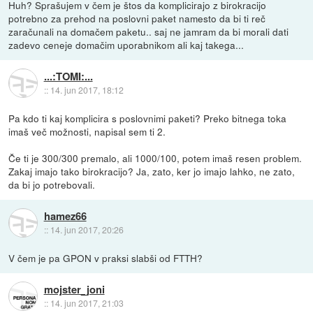
Huh? Sprašujem v čem je štos da komplicirajo z birokracijo
potrebno za prehod na poslovni paket namesto da bi ti reč
zaračunali na domačem paketu.. saj ne jamram da bi morali dati
zadevo ceneje domačim uporabnikom ali kaj takega...
...:TOMI:...
::
14. jun 2017, 18:12
Pa kdo ti kaj komplicira s poslovnimi paketi? Preko bitnega toka
imaš več možnosti, napisal sem ti 2.
Če ti je 300/300 premalo, ali 1000/100, potem imaš resen problem.
Zakaj imajo tako birokracijo? Ja, zato, ker jo imajo lahko, ne zato,
da bi jo potrebovali.
hamez66
::
14. jun 2017, 20:26
V čem je pa GPON v praksi slabši od FTTH?
mojster_joni
::
14. jun 2017, 21:03