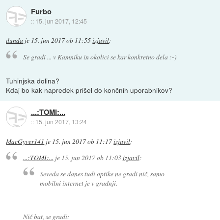
Furbo
::
15. jun 2017, 12:45
dunda
je
15. jun 2017 ob 11:55
izjavil
:
Se gradi ... v Kamniku in okolici se kar konkretno dela :-)
Tuhinjska dolina?
Kdaj bo kak napredek prišel do končnih uporabnikov?
...:TOMI:...
::
15. jun 2017, 13:24
MacGyver141
je
15. jun 2017 ob 11:17
izjavil
:
...:TOMI:...
je
15. jun 2017 ob 11:03
izjavil
:
Seveda se danes tudi optike ne gradi nič, samo
mobilni internet je v gradnji.
Nič bat, se gradi: