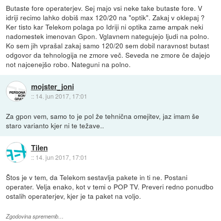
Butaste fore operaterjev. Sej majo vsi neke take butaste fore. V
idriji recimo lahko dobiš max 120/20 na "optik". Zakaj v oklepaj ?
Ker tisto kar Telekom polaga po Idriji ni optika zame ampak neki
nadomestek imenovan Gpon. Vglavnem nategujejo ljudi na polno.
Ko sem jih vprašal zakaj samo 120/20 sem dobil naravnost butast
odgovor da tehnologija ne zmore več. Seveda ne zmore če dajejo
not najcenejšo robo. Nateguni na polno.
mojster_joni
::
14. jun 2017, 17:01
Za gpon vem, samo to je pol že tehnična omejitev, jaz imam še
staro varianto kjer ni te težave..
Tilen
::
14. jun 2017, 17:01
Štos je v tem, da Telekom sestavlja pakete in ti ne. Postani
operater. Velja enako, kot v temi o POP TV. Preveri redno ponudbo
ostalih operaterjev, kjer je ta paket na voljo.
Zgodovina sprememb…