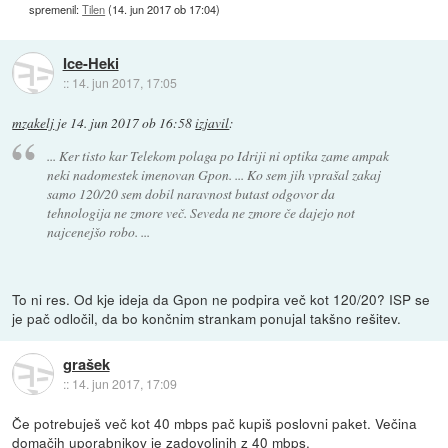
spremenil:
Tilen
(
14. jun 2017 ob 17:04
)
Ice-Heki
::
14. jun 2017, 17:05
mzakelj
je
14. jun 2017 ob 16:58
izjavil
:
... Ker tisto kar Telekom polaga po Idriji ni optika zame ampak
neki nadomestek imenovan Gpon. ... Ko sem jih vprašal zakaj
samo 120/20 sem dobil naravnost butast odgovor da
tehnologija ne zmore več. Seveda ne zmore če dajejo not
najcenejšo robo. ...
To ni res. Od kje ideja da Gpon ne podpira več kot 120/20? ISP se
je pač odločil, da bo končnim strankam ponujal takšno rešitev.
grašek
::
14. jun 2017, 17:09
Če potrebuješ več kot 40 mbps pač kupiš poslovni paket. Večina
domačih uporabnikov je zadovoljnih z 40 mbps.