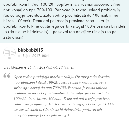
uporabnikom hitrost 100/20 , ceprav ima v resnici pasovne sirine
npr. komaj da npr. 700/100. Ponavad je ravno upload problem in
res se bojijo torentov. Zato vedno pise hitrosti do 100mbit, in ne
hitrost 100mbit. Temu oni pol recejo pravicna raba... ker je
uporabnikov tolk ne cutite tega,ce bi vsi zgal 100% ves cas bi videli
to (da nic ne bi delovalo)... poslovni teh omejitev nimajo (so pa
zato drazji)
bbbbbb2015
::
15. jun 2017, 06:41
greatdrakon
je
15. jun 2017 ob 06:17
izjavil
:
Oper. vedno prodajajo macka v zaklju. On npr proda desetim
uporabnikom hitrost 100/20 , ceprav ima v resnici pasovne
sirine npr. komaj da npr. 700/100. Ponavad je ravno upload
problem in res se bojijo torentov. Zato vedno pise hitrosti do
100mbit, in ne hitrost 100mbit. Temu oni pol recejo pravicna
raba... ker je uporabnikov tolk ne cutite tega,ce bi vsi zgal 100%
ves cas bi videli to (da nic ne bi delovalo)... poslovni teh
omejitev nimajo (so pa zato drazji)