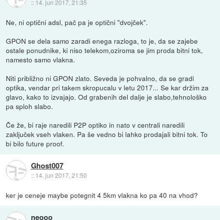
::
14. jun 2017, 21:35
Ne, ni optični adsl, pač pa je optični "dvojček".
GPON se dela samo zaradi enega razloga, to je, da se zajebe
ostale ponudnike, ki niso telekom,oziroma se jim proda bitni tok,
namesto samo vlakna.
Niti približno ni GPON zlato. Seveda je pohvalno, da se gradi
optika, vendar pri takem skropucalu v letu 2017... Se kar držim za
glavo, kako to izvajajo. Od grabenih del dalje je slabo,tehnološko
pa sploh slabo.
Če že, bi raje naredili P2P optiko in nato v centrali naredili
zaključek vseh vlaken. Pa še vedno bi lahko prodajali bitni tok. To
bi bilo future proof.
Ghost007
::
14. jun 2017, 21:50
ker je ceneje maybe potegnit 4 5km vlakna ko pa 40 na vhod?
neooo