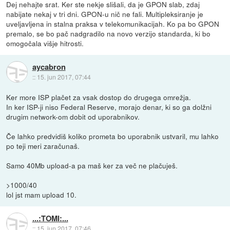
Dej nehajte srat. Ker ste nekje slišali, da je GPON slab, zdaj
nabijate nekaj v tri dni. GPON-u nič ne fali. Multipleksiranje je
uveljavljena in stalna praksa v telekomunikacijah. Ko pa bo GPON
premalo, se bo pač nadgradilo na novo verzijo standarda, ki bo
omogočala višje hitrosti.
aycabron
::
15. jun 2017, 07:44
Ker more ISP plačet za vsak dostop do drugega omrežja.
In ker ISP-ji niso Federal Reserve, morajo denar, ki so ga dolžni
drugim network-om dobit od uporabnikov.
Če lahko predvidiš koliko prometa bo uporabnik ustvaril, mu lahko
po teji meri zaračunaš.
Samo 40Mb upload-a pa maš ker za več ne plačuješ.
>1000/40
lol jst mam upload 10.
...:TOMI:...
::
15. jun 2017, 07:46