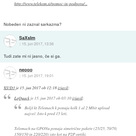
http://www.telekom.si/pomoc-in-podpora/...
Nobeden ni zaznal sarkazma?
SaXsIm
::
15. jun 2017, 13:36
Tudi zate mi ni jasno, če si ga.
neooo
::
15. jun 2017, 19:01
XS!D3
je
15. jun 2017 ob 12:18
izjavil
:
LeQuack
je
15. jun 2017 ob 03:10
izjavil
:
Boljš kt Telemach k ponuja kolk 1 al 2 Mbit upload
največ. Isto k pred 15 leti.
Telemach na GPONu ponuja simetrične pakete (25/25, 70/70,
150/150 in 220/220) isto kot na P2P optiki.