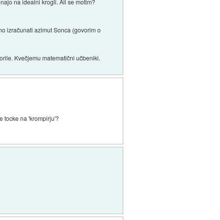
najo na idealni krogli. Ali se motim?
ilno izračunati azimut Sonca (govorim o
orile. Kvečjemu matematični učbeniki.
e tocke na 'krompirju'?