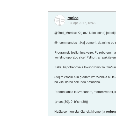
mojca
::
3. apr 2017, 18:48
@Red_Mamba: Kaj (oz. kako točno) je bolj
@_commandos_: Kaj pomeni, da mi ne bo n
Programski jezik nima veze. Potrebujem mate
tovrstno uporabo sicer Python, ampak še en
Zakaj bi potrebovala loksodromo za izraču
Stojim v točki A in gledam vrh zvonika ali 
na vsaj kotno sekundo natančno.
Preden lahko to izračunam, moram vedeti, k
(a*cos(30), 0, b*sin(30))
Našla sem en
star članek
, ki omenja
reduce