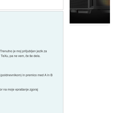
renutno je moj priljubljen jezik za
 TeXu, pa ne vem, če še dela.
om (poldnevnikom) in premico med A in B
or na moje vprašanje zgoraj