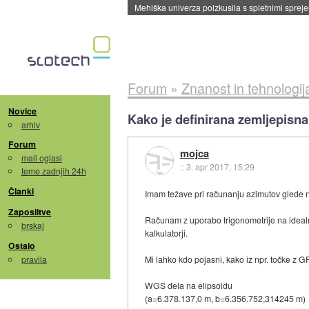
Evropska vesoljska agencija razvija svojo rak
Forum
»
Znanost in tehnologij
Novice
Kako je definirana zemljepisna 
arhiv
Forum
mojca
mali oglasi
::
3. apr 2017, 15:29
teme zadnjih 24h
Članki
Imam težave pri računanju azimutov glede n
Zaposlitve
Računam z uporabo trigonometrije na idealni
brskaj
kalkulatorji.
Ostalo
pravila
Mi lahko kdo pojasni, kako iz npr. točke z 
WGS dela na elipsoidu
(a=6.378.137,0 m, b=6.356.752,314245 m)