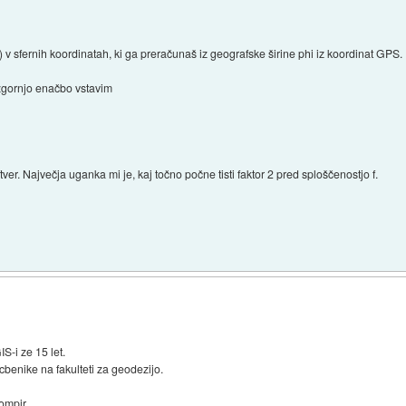
 v sfernih koordinatah, ki ga preračunaš iz geografske širine phi iz koordinat GPS.
 zgornjo enačbo vstavim
ver. Največja uganka mi je, kaj točno počne tisti faktor 2 pred sploščenostjo f.
S-i ze 15 let.
benike na fakulteti za geodezijo.
ompir.