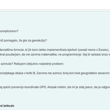
 komplicirano?
ič pomagalo, če gre za geodezijo?
matične formule, ki jih bom lahko implementirala kjerkoli (zaradi mene v Excelu). T
krat poudarjam, da me zanima matematika, ne programiranje. Saj bi vpisala izraz v
n azimuta? Rešujem izključno naslednji problem:
televizijskega stolpa v točki B. Zanima me azimut, torej kot med geografskim sever
aj sploh pomenijo koordinate GPS. Ampak mislim, da mi je zdaj jasno, da je odgov
d latitude