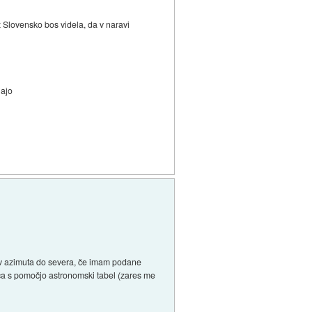
 Slovensko bos videla, da v naravi
jajo
ev azimuta do severa, če imam podane
ca s pomočjo astronomski tabel (zares me