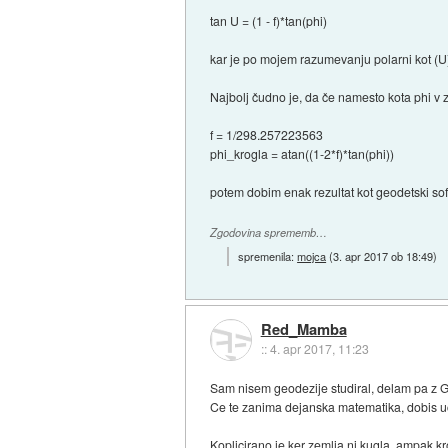
tan U = (1 - f)*tan(phi)
kar je po mojem razumevanju polarni kot (U)
Najbolj čudno je, da če namesto kota phi v
f = 1/298.257223563
phi_krogla = atan((1-2*f)*tan(phi))
potem dobim enak rezultat kot geodetski soft
Zgodovina sprememb…
spremenila:
mojca
(
3. apr 2017 ob 18:49
)
Red_Mamba
::
4. apr 2017, 11:23
Sam nisem geodezije studiral, delam pa z GI
Ce te zanima dejanska matematika, dobis uc
Koplicirano je ker zemlja ni kugla, ampak kr