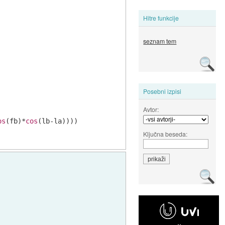
Hitre funkcije
seznam tem
Posebni izpisi
Avtor:
os
(fb)*
cos
Ključna beseda: