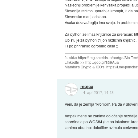
Naslednji problem je ker vsaka projekcija up
Slovenija recimo uporablja krompir, ki da n
Slovenska manj odstopa.
Vsaka drzava/regija ima svojo. In problem 
Za python ze imas knjiznice za preracun:
ht
Ubistu je za python triljon razlicnih knjizni
Ti po prihranilo ogromno casa ;)
[st.slika https://img.shields.io/badge/Slo-Tec
Linkedin >> http://goo.gl/839Aua
Mamba's Crypto & ICO's: https://t.me/joi
mojca
::
4. apr 2017, 14:43
Vem, da je zemlja "krompir". Pa da v Sloveni
Ampak mene ne zanima določanje razdalje m
koordinate po WGS84 (ne po lokalnem kromp
zanima obratno: določitev azimuta cerkvene