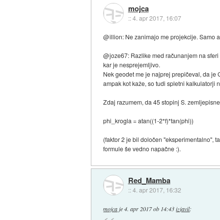
mojca
::
4. apr 2017, 16:07
@illion: Ne zanimajo me projekcije. Samo a
@joze67: Razlike med računanjem na sferi i
kar je nesprejemljivo.
Nek geodet me je najprej prepičeval, da je G
ampak kot kaže, so tudi spletni kalkulatorji 
Zdaj razumem, da 45 stopinj S. zemljepisne 
phi_krogla = atan((1-2*f)*tan(phi))
(faktor 2 je bil določen "eksperimentalno", 
formule še vedno napačne :).
Red_Mamba
::
4. apr 2017, 16:32
mojca
je
4. apr 2017 ob 14:43
izjavil
: