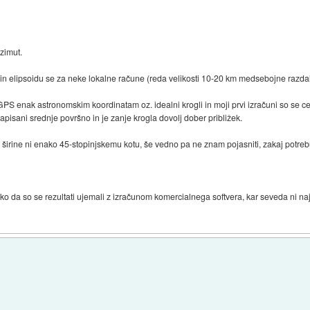
zimut.
n elipsoidu se za neke lokalne račune (reda velikosti 10-20 km medsebojne razdalj
PS enak astronomskim koordinatam oz. idealni krogli in moji prvi izračuni so se celo
napisani srednje površno in je zanje krogla dovolj dober približek.
širine ni enako 45-stopinjskemu kotu, še vedno pa ne znam pojasniti, zakaj potreb
tako da so se rezultati ujemali z izračunom komercialnega softvera, kar seveda ni n