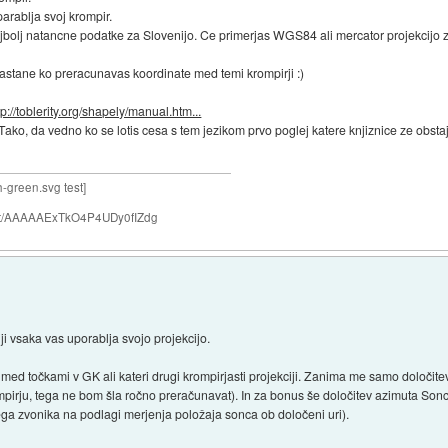
arablja svoj krompir.
ajbolj natancne podatke za Slovenijo. Ce primerjas WGS84 ali mercator projekcijo z
nastane ko preracunavas koordinate med temi krompirji :)
tp://toblerity.org/shapely/manual.htm...
c. Tako, da vedno ko se lotis cesa s tem jezikom prvo poglej katere knjiznice ze obsta
h-green.svg test]
nchat/AAAAAExTkO4P4UDy0fIZdg
ji vsaka vas uporablja svojo projekcijo.
ed točkami v GK ali kateri drugi krompirjasti projekciji. Zanima me samo določit
irju, tega ne bom šla ročno preračunavat). In za bonus še določitev azimuta Son
ga zvonika na podlagi merjenja položaja sonca ob določeni uri).