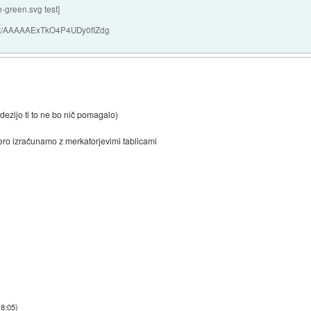
h-green.svg test]
nchat/AAAAAExTkO4P4UDy0fIZdg
odezijo ti to ne bo nič pomagalo)
tero izračunamo z merkatorjevimi tablicami
18:05
)