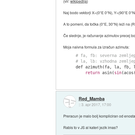
(vir:
wikipedija
)
Naj bodo vektorji X=(0°E 0°N), Y=(90°E 0°N
A to pomeni, da točka (0°E, 30°N) leži na (R*
Če slednje, je računanje azimutov precej bo
Moja naivna formula za izračun azimuta:
# fa, fb: severna zemlje
# la, lb: vzhodna zemlje
def azimuth(fa, la, fb, l
return
 asin(
sin
(acos
Red_Mamba
::
3. apr 2017, 17:00
Preracun je malo bolj kompliciran od enosta
Rabis to v JS al kateri jezik imas?