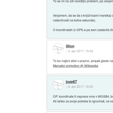
To se mi ne zdi nerešljiv problem, pa verjam
Verjamem, da se da s knjižnicami marsikaj do
natančnosti na kotne sekunde).
O koordinatah iz GPS-a pa sem zastavila či
illion
::
4. apr 2017, 15:03
To bo najbrz strel v prazno, ampak glede na 
Mercator projection @ Wikipedia
joze67
::
4. apr 2017, 16:00
OP: koordinate ti naprava vrne v WGS84, tor
Ali lahko za svoje potrebe to ignoriraš, ne