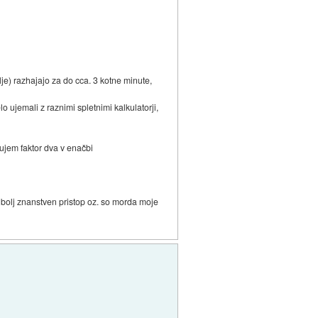
e) razhajajo za do cca. 3 kotne minute,
 ujemali z raznimi spletnimi kalkulatorji,
ujem faktor dva v enačbi
ajbolj znanstven pristop oz. so morda moje