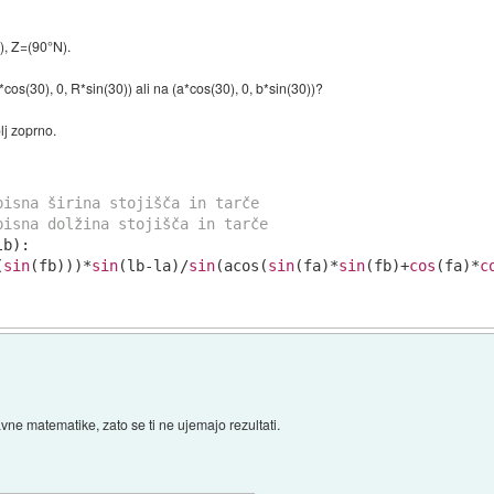
), Z=(90°N).
cos(30), 0, R*sin(30)) ali na (a*cos(30), 0, b*sin(30))?
lj zoprno.
pisna širina stojišča in tarče
pisna dolžina stojišča in tarče 
b):

(
sin
(fb)))*
sin
(lb-la)/
sin
(acos(
sin
(fa)*
sin
(fb)+
cos
(fa)*
c
vne matematike, zato se ti ne ujemajo rezultati.