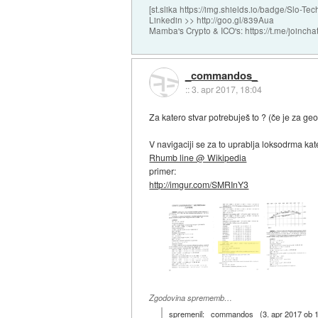
[st.slika https://img.shields.io/badge/Slo-Tec
Linkedin >> http://goo.gl/839Aua
Mamba's Crypto & ICO's: https://t.me/joi
_commandos_
::
3. apr 2017, 18:04
Za katero stvar potrebuješ to ? (če je za ge
V navigaciji se za to uprablja loksodrma ka
Rhumb line @ Wikipedia
primer:
http://imgur.com/SMRInY3
Zgodovina sprememb…
spremenil:
_commandos_
(
3. apr 2017 ob 