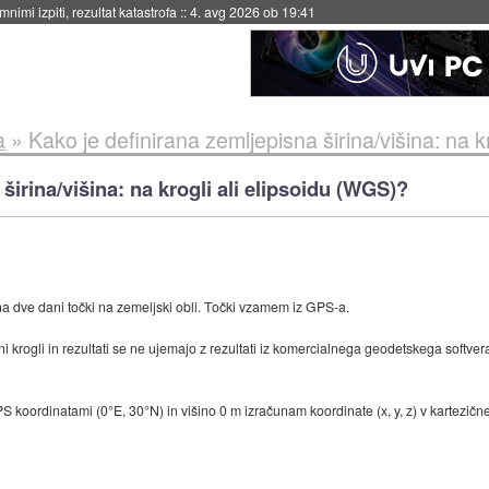
eto za večkratno uporabo
::
4. avg 2026 ob 19:41
a
»
Kako je definirana zemljepisna širina/višina: na k
širina/višina: na krogli ali elipsoidu (WGS)?
a dve dani točki na zemeljski obli. Točki vzamem iz GPS-a.
 krogli in rezultati se ne ujemajo z rezultati iz komercialnega geodetskega softver
GPS koordinatami (0°E, 30°N) in višino 0 m izračunam koordinate (x, y, z) v kartez