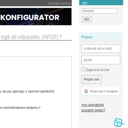
Išči:
Zadnje novice
rogli ali elipsoidu (WGS)?
Prijava
Zapomni si me
a, se pa ujemajo z raznimi spletnimi
nov uporabnik
ičnem koordinatnem sistemu?
pozabili geslo?