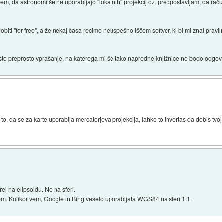
em, da astronomi še ne uporabljajo "lokalnih" projekcij oz. predpostavljam, da raču
biti "for free", a že nekaj časa recimo neuspešno iščem softver, ki bi mi znal prav
sto preprosto vprašanje, na katerega mi še tako napredne knjižnice ne bodo odgov
to, da se za karte uporablja mercatorjeva projekcija, lahko to invertas da dobis tvoj
ej na elipsoidu. Ne na sferi.
 vem. Kolikor vem, Google in Bing veselo uporabljata WGS84 na sferi 1:1.