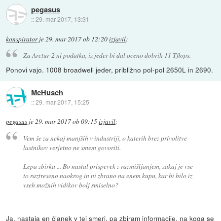
pegasus
::
29. mar 2017, 13:31
konspirator
je
29. mar 2017 ob 12:20
izjavil
:
Za Arctur-2 ni podatka, iz jeder bi dal oceno dobrih 11 Tflops.
Ponovi vajo. 1008 broadwell jeder, približno pol-pol 2650L in 2690.
McHusch
::
29. mar 2017, 15:25
pegasus
je
29. mar 2017 ob 09:15
izjavil
:
Vem še za nekaj manjših v industriji, o katerih brez privolitve
lastnikov verjetno ne smem govoriti.
Lepa zbirka ... Bo nastal prispevek z razmišljanjem, zakaj je vse
to raztreseno naokrog in ni zbrano na enem kupu, kar bi bilo iz
vseh možnih vidikov bolj smiselno?
Ja, nastaja en članek v tej smeri, pa zbiram informacije, na koga se