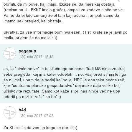
obrniti, da mi pove, kaj imajo. Izkaže se, da marsikaj obstaja
(recimo na UL FKKT imajo gručo), ampak za zadeve nihče ne ve.
Pa ne da bi kdo zunanji želel tam kaj računati, ampak samo da
imamo nek pregled, kaj obstaja.
Skratka, za vse informacije bom hvaležen. (Tisti ki ste se je javili po
mailu, pridem še do maila :-))
pegasus
::
29. mar 2017, 15:43
Ja, ta "nihče ne ve" je tu ključnega pomena. Tudi IJS nima znotraj
sebe pregleda, kaj ima kater oddelek ... no, vsaj pred štirimi leti ga
še ni imel, upam da je sedaj kaj bolje. HPC je ena taka hecna reč,
kjer "centralno plansko gospodarstvo" dejansko daje veliko bolj
učinkovite rezultate. Samo kot kaže si pri nas nihče več ne upa
udariti po mizi in rečt "tko bo" ;)
b4d
::
30. mar 2017, 07:03
Za KI mislim da ves na koga se obrniti :)