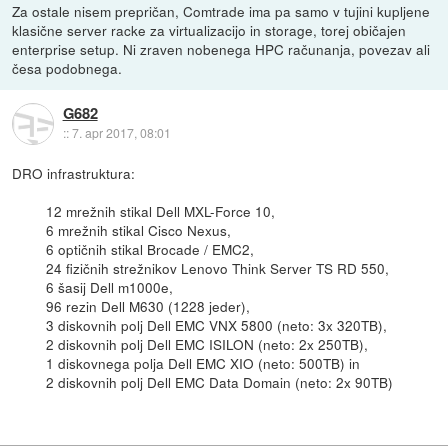
Za ostale nisem prepričan, Comtrade ima pa samo v tujini kupljene
klasične server racke za virtualizacijo in storage, torej običajen
enterprise setup. Ni zraven nobenega HPC računanja, povezav ali
česa podobnega.
G682
::
7. apr 2017, 08:01
DRO infrastruktura:
12 mrežnih stikal Dell MXL-Force 10,
6 mrežnih stikal Cisco Nexus,
6 optičnih stikal Brocade / EMC2,
24 fizičnih strežnikov Lenovo Think Server TS RD 550,
6 šasij Dell m1000e,
96 rezin Dell M630 (1228 jeder),
3 diskovnih polj Dell EMC VNX 5800 (neto: 3x 320TB),
2 diskovnih polj Dell EMC ISILON (neto: 2x 250TB),
1 diskovnega polja Dell EMC XIO (neto: 500TB) in
2 diskovnih polj Dell EMC Data Domain (neto: 2x 90TB)