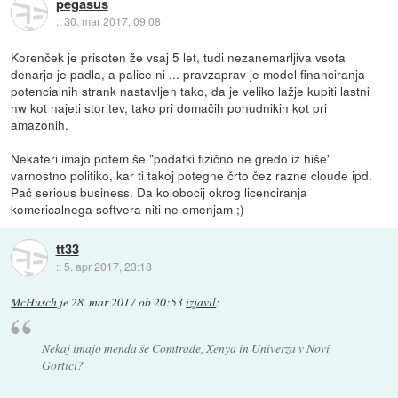
pegasus
::
30. mar 2017, 09:08
Korenček je prisoten že vsaj 5 let, tudi nezanemarljiva vsota
denarja je padla, a palice ni ... pravzaprav je model financiranja
potencialnih strank nastavljen tako, da je veliko lažje kupiti lastni
hw kot najeti storitev, tako pri domačih ponudnikih kot pri
amazonih.
Nekateri imajo potem še "podatki fizično ne gredo iz hiše"
varnostno politiko, kar ti takoj potegne črto čez razne cloude ipd.
Pač serious business. Da kolobocij okrog licenciranja
komericalnega softvera niti ne omenjam ;)
tt33
::
5. apr 2017, 23:18
McHusch
je
28. mar 2017 ob 20:53
izjavil
:
Nekaj imajo menda še Comtrade, Xenya in Univerza v Novi
Gortici?