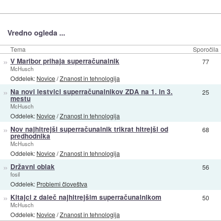
Vredno ogleda ...
Tema
Sporočila
»
V Maribor prihaja superračunalnik
77
McHusch
Oddelek:
Novice
/
Znanost in tehnologija
»
Na novi lestvici superračunalnikov ZDA na 1. in 3.
25
mestu
McHusch
Oddelek:
Novice
/
Znanost in tehnologija
»
Nov najhitrejši superračunalnik trikrat hitrejši od
68
predhodnika
McHusch
Oddelek:
Novice
/
Znanost in tehnologija
»
Državni oblak
56
fosil
Oddelek:
Problemi človeštva
»
Kitajci z daleč najhitrejšim superračunalnikom
50
McHusch
Oddelek:
Novice
/
Znanost in tehnologija