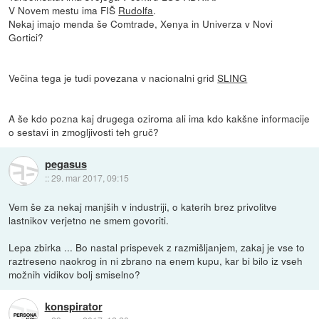
V Novem mestu ima FIŠ
Rudolfa
.
Nekaj imajo menda še Comtrade, Xenya in Univerza v Novi
Gortici?
Večina tega je tudi povezana v nacionalni grid
SLING
A še kdo pozna kaj drugega oziroma ali ima kdo kakšne informacije
o sestavi in zmogljivosti teh gruč?
pegasus
::
29. mar 2017, 09:15
Vem še za nekaj manjših v industriji, o katerih brez privolitve
lastnikov verjetno ne smem govoriti.
Lepa zbirka ... Bo nastal prispevek z razmišljanjem, zakaj je vse to
raztreseno naokrog in ni zbrano na enem kupu, kar bi bilo iz vseh
možnih vidikov bolj smiselno?
konspirator