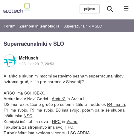
☰
Forum
»
Znanost in tehnologija
»
Superračunalniki v SLO
Superračunalniki v SLO
McHusch
::
28. mar 2017, 20:53
A lahko s skupnimi močmi sestavimo seznam superračunalnikov
oziroma gruč, ki jih premoremo v Sloveniji?
ARSO ima
SGI ICE-X
.
Arctur ima v Novi Gorici -
Arctur2
in Arctur1.
IJS ima raztreščene gruče po celem inštitutu - oddelek
R4 ima tri
,
F1
ima svojo,
F9
ima svojo, E8 ima svojo, potem pa je še skupna
inštitutska
NSC
.
Kemijski inštitut ima dva -
HPC
in
Vrano
.
Fakulteta za strojništvo ima svoj
HPC
.
Turboinštitut ima svojega v centru LSC ADRIA.