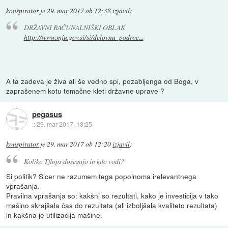
konspirator
je
29. mar 2017 ob 12:38
izjavil
:
DRŽAVNI RAČUNALNIŠKI OBLAK
http://www.mju.gov.si/si/delovna_podroc...
A ta zadeva je živa ali še vedno spi, pozabljenga od Boga, v
zaprašenem kotu temačne kleti državne uprave ?
pegasus
::
29. mar 2017, 13:25
konspirator
je
29. mar 2017 ob 12:20
izjavil
:
Koliko Tflops dosegajo in kdo vodi?
Si politik? Sicer ne razumem tega popolnoma irelevantnega
vprašanja.
Pravilna vprašanja so: kakšni so rezultati, kako je investicija v tako
mašino skrajšala čas do rezultata (ali izboljšala kvaliteto rezultata)
in kakšna je utilizacija mašine.