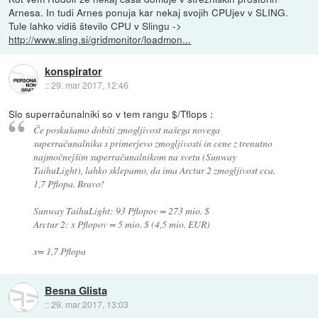
Arnesa. In tudi Arnes ponuja kar nekaj svojih CPUjev v SLING.
Tule lahko vidiš število CPU v Slingu ->
http://www.sling.si/gridmonitor/loadmon...
konspirator
::
29. mar 2017, 12:46
Slo superračunalniki so v tem rangu $/Tflops :
Če poskušamo dobiti zmogljivost našega novega
superračunalnika s primerjevo zmogljivosti in cene z trenutno
najmočnejšim superračunalnikom na svetu (Sunway
TaihuLight), lahko sklepamo, da ima Arctur 2 zmogljivost cca.
1,7 Pflopa. Bravo!
Sunway TaihuLight: 93 Pflopov = 273 mio. $
Arctur 2: x Pflopov = 5 mio. $ (4,5 mio. EUR)
x= 1,7 Pflopa
Besna Glista
::
29. mar 2017, 13:03