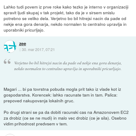
Lahko tudi povem iz prve roke kako tezko je interno v organizaciji
spravit ljudi skupaj v tak projekt, tako da je v sirsem smislu
potrebno se veliko dela. Verjetno bo bil hitrejsi nacin da pade od
nekje ena gora denarja, nekdo normalen to centralno upravlja in
uporabniki pricurljajo.
zee
::
30. mar 2017, 07:21
Verjetno bo bil hitrejsi nacin da pade od nekje ena gora denarja,
nekdo normalen to centralno upravlja in uporabniki pricurljajo.
Magari ... bi pa tovrstna pobuda mogla prit tako iz vlade kot iz
gospodarstva. Korencek: lahko racunate tam in tam. Palica:
prepoved nakupovanja lokalnih gruc.
Po drugi strani se pa da dobiti racunski cas na Amazonovem EC2
za drobiz (ce se ne mudi) in malo vec drobiz (ce je sila). Osebno
vidim prihodnost predvsem v tem.