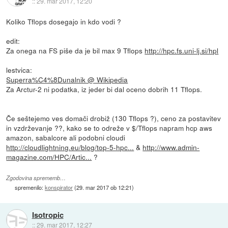
::
29. mar 2017, 12:20
Koliko Tflops dosegajo in kdo vodi ?
edit:
Za onega na FS piše da je bil max 9 Tflops
http://hpc.fs.uni-lj.si/hpl
lestvica:
Superra%C4%8Dunalnik @ Wikipedia
Za Arctur-2 ni podatka, iz jeder bi dal oceno dobrih 11 Tflops.
Če seštejemo ves domači drobiž (130 Tflops ?), ceno za postavitev
in vzdrževanje ??, kako se to odreže v $/Tflops napram hcp aws
amazon, sabalcore ali podobni cloudi
http://cloudlightning.eu/blog/top-5-hpc...
&
http://www.admin-
magazine.com/HPC/Artic...
?
Zgodovina sprememb…
spremenilo:
konspirator
(
29. mar 2017 ob 12:21
)
Isotropic
::
29. mar 2017, 12:27