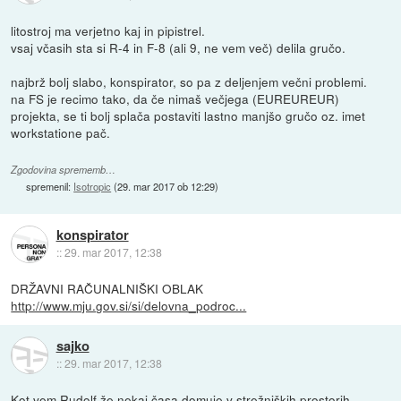
litostroj ma verjetno kaj in pipistrel.
vsaj včasih sta si R-4 in F-8 (ali 9, ne vem več) delila gručo.
najbrž bolj slabo, konspirator, so pa z deljenjem večni problemi.
na FS je recimo tako, da če nimaš večjega (EUREUREUR)
projekta, se ti bolj splača postaviti lastno manjšo gručo oz. imet
workstatione pač.
Zgodovina sprememb…
spremenil:
Isotropic
(
29. mar 2017 ob 12:29
)
konspirator
::
29. mar 2017, 12:38
DRŽAVNI RAČUNALNIŠKI OBLAK
http://www.mju.gov.si/si/delovna_podroc...
sajko
::
29. mar 2017, 12:38
Kot vem Rudolf že nekaj časa domuje v strežniških prostorih