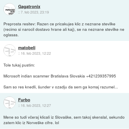
Gagatronix
::
7. feb 2023, 23:19
Preprosta resitev: Razen ce pricakujes klic z neznane stevilke
(recimo si narocil dostavo hrane ali kaj), se na neznane stevilke ne
oglasas.
matobeli
::
16. feb 2023, 12:22
Tole tukaj pustim:
Microsoft indian scammer Bratislava Slovakia +421239357995
Sam so res knedli, šunder v ozadju da sem ga komaj razumel...
Furbo
::
16. feb 2023, 12:27
Mene so tudi včeraj klicali iz Slovaške, sem takoj skenslal, sekundo
zatem klic iz Norveške cifre. lol