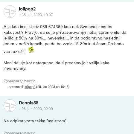
lolipop2
::
25. jan 2023, 10:07
A je kdo imel klic iz 069 674369 kao nek Svetovalni center
kakovosti? Pravijo, da se je pri zavarovanjih nekaj spremenilo, da
je šlo iz 50% na 30%... nevemkaj... in da bodo ravno naslednji
teden v naših koncih, pa da bo vzelo 15-30minut časa. Da bodo
vse razložili.
Meni deluje kot nategunac, da ti predstavijo / vsilijo kaka
zavarovanja
Zgodovina sprememb…
spremenil:
lolipop2
(
25. jan 2023 ob 10:13
)
Dennis88
::
26. jan 2023, 02:09
Ne odpirat vrata takim "majstrom".
Zgodovina sprememb…