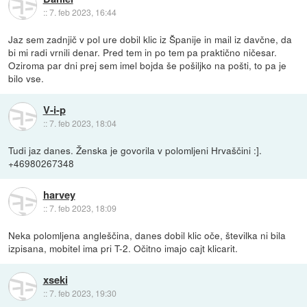
::
7. feb 2023, 16:44
Jaz sem zadnjič v pol ure dobil klic iz Španije in mail iz davčne, da
bi mi radi vrnili denar. Pred tem in po tem pa praktično ničesar.
Oziroma par dni prej sem imel bojda še pošiljko na pošti, to pa je
bilo vse.
V-i-p
::
7. feb 2023, 18:04
Tudi jaz danes. Ženska je govorila v polomljeni Hrvaščini :].
+46980267348
harvey
::
7. feb 2023, 18:09
Neka polomljena angleščina, danes dobil klic oče, številka ni bila
izpisana, mobitel ima pri T-2. Očitno imajo cajt klicarit.
xseki
::
7. feb 2023, 19:30