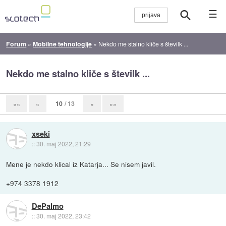
☰
Forum
»
Mobilne tehnologije
»
Nekdo me stalno kliče s številk ...
Nekdo me stalno kliče s številk ...
10
/ 13
««
«
»
»»
xseki
::
30. maj 2022, 21:29
Mene je nekdo klical iz Katarja... Se nisem javil.
+974 3378 1912
DePalmo
::
30. maj 2022, 23:42