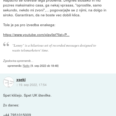
pozres maksimalno casa, ga nekaj vprasas, "oprostite, samo
sekundo, nekdo mi zvoni",... pogovarjajte se z njimi, na dolgo in
siroko. Garantiram, da ne boste vec dobili klica.
Tole je pa pro izvedba enakega:
https://www.youtube.com/playlist?list=P...
"Lenny" is a hilarious set of recorded messages designed to
waste telemarketers' time.
Zgodovina sprememb…
spremenilo:
Natto
(
9. sep 2022 ob 18:48
)
xseki
::
19. sep 2022, 17:54
Spet kličejo. Spet UK številke.
2x danes:
+44 7951015009