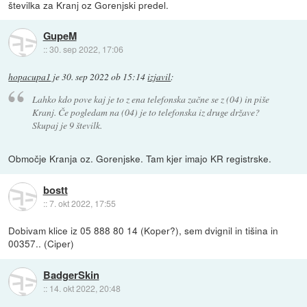
številka za Kranj oz Gorenjski predel.
GupeM
::
30. sep 2022, 17:06
hopacupa1
je
30. sep 2022 ob 15:14
izjavil
:
Lahko kdo pove kaj je to z ena telefonska začne se z (04) in piše
Kranj. Če pogledam na (04) je to telefonska iz druge države?
Skupaj je 9 številk.
Območje Kranja oz. Gorenjske. Tam kjer imajo KR registrske.
bostt
::
7. okt 2022, 17:55
Dobivam klice iz 05 888 80 14 (Koper?), sem dvignil in tišina in
00357.. (Ciper)
BadgerSkin
::
14. okt 2022, 20:48