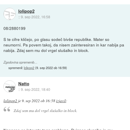
lolipop2
::
9. sep 2022, 16:58
08/2880199
S te cifre kličejo, po glasu sodeč bivše republike. Mater so
neumorni. Pa povem takoj, da nisem zainteresiran in kar nabija pa
nabija. Zdaj sem mu dol vrgel slušalko in block.
Zgodovina sprememb…
spremenil:
lolipop2
(
9. sep 2022 ob 16:59
)
Natto
::
9. sep 2022, 18:40
lolipop2
je
9. sep 2022 ob 16:58
izjavil
:
Zdaj sem mu dol vrgel slušalko in block.
Napacno se lotevate tega problema. Dvignes slusalko in mu