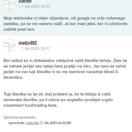
Daniel
::
7. feb 2023, 22:55
Moja telefonska ni nikjer objavljena, niti google ne vrže nobenega
zadetka, pa so me vseeno našli. Je kar malo jeba, ker ni učinkovite
zaščite pred tem.
matic492
::
7. feb 2023, 23:07
Bot callerji so in dobesedno naključne valid številke kličejo. Zato če
se nehate javljat vas nekaj časa pustijo na miru. Jaz sem se nehal
javljat na vse tuje številke in so me zaenkrat nazadnje klicali 5.
decembra.
Tuje številke so še ok, bolj problem je, ko te kličejo iz valid
slovenske številke, pa ti začne po angleško prodajat crypto
investment fund/trading bota.
Zgodovina sprememb…
spremenilo:
matic492
(
7. feb 2023 ob 23:08
)