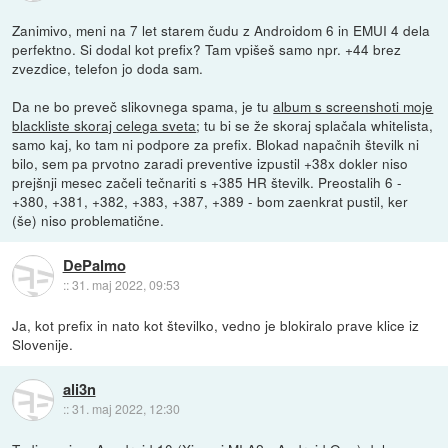
Zanimivo, meni na 7 let starem čudu z Androidom 6 in EMUI 4 dela
perfektno. Si dodal kot prefix? Tam vpišeš samo npr. +44 brez
zvezdice, telefon jo doda sam.
Da ne bo preveč slikovnega spama, je tu
album s screenshoti moje
blackliste skoraj celega sveta
; tu bi se že skoraj splačala whitelista,
samo kaj, ko tam ni podpore za prefix. Blokad napačnih številk ni
bilo, sem pa prvotno zaradi preventive izpustil +38x dokler niso
prejšnji mesec začeli tečnariti s +385 HR številk. Preostalih 6 -
+380, +381, +382, +383, +387, +389 - bom zaenkrat pustil, ker
(še) niso problematične.
DePalmo
::
31. maj 2022, 09:53
Ja, kot prefix in nato kot številko, vedno je blokiralo prave klice iz
Slovenije.
ali3n
::
31. maj 2022, 12:30