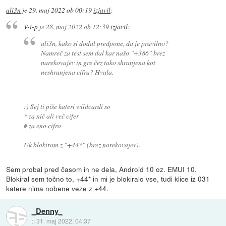
ali3n
je
29. maj 2022 ob 00:19
izjavil
:
V-i-p
je
28. maj 2022 ob 12:39
izjavil
:
ali3n, kako si dodal predpone, da je pravilno?
Namreč za test sem dal kar našo "+386" brez
narekovajev in gre čez tako shranjena kot
neshranjena cifra? Hvala.
:) Sej ti piše kateri wildcardi so
* za nič ali več cifer
# za eno cifro
Uk blokiram z "+44*" (brez narekovajev).
Sem probal pred časom in ne dela, Android 10 oz. EMUI 10.
Blokiral sem točno to, +44* in mi je blokiralo vse, tudi klice iz 031
katere nima nobene veze z +44.
_Denny_
::
31. maj 2022, 04:37