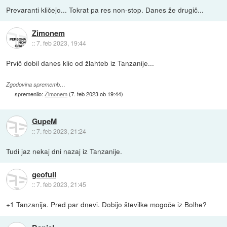
Prevaranti kličejo... Tokrat pa res non-stop. Danes že drugič...
Zimonem
::
7. feb 2023, 19:44
Prvič dobil danes klic od žlahteb iz Tanzanije...
Zgodovina sprememb…
spremenilo:
Zimonem
(
7. feb 2023 ob 19:44
)
GupeM
::
7. feb 2023, 21:24
Tudi jaz nekaj dni nazaj iz Tanzanije.
geofull
::
7. feb 2023, 21:45
+1 Tanzanija. Pred par dnevi. Dobijo številke mogoče iz Bolhe?