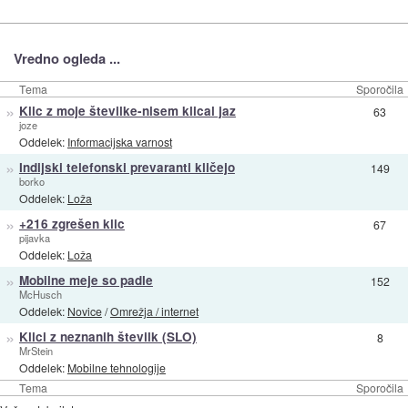
Vredno ogleda ...
Tema
Sporočila
»
Klic z moje številke-nisem klical jaz
63
joze
Oddelek:
Informacijska varnost
»
Indijski telefonski prevaranti kličejo
149
borko
Oddelek:
Loža
»
+216 zgrešen klic
67
pijavka
Oddelek:
Loža
»
Mobilne meje so padle
152
McHusch
Oddelek:
Novice
/
Omrežja / internet
»
Klici z neznanih številk (SLO)
8
MrStein
Oddelek:
Mobilne tehnologije
Tema
Sporočila