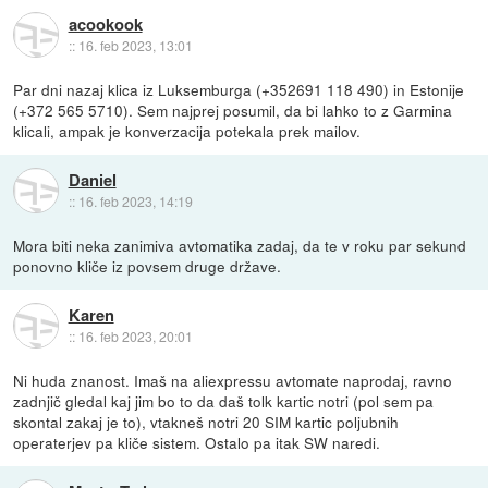
acookook
::
16. feb 2023, 13:01
Par dni nazaj klica iz Luksemburga (+352691 118 490) in Estonije
(+372 565 5710). Sem najprej posumil, da bi lahko to z Garmina
klicali, ampak je konverzacija potekala prek mailov.
Daniel
::
16. feb 2023, 14:19
Mora biti neka zanimiva avtomatika zadaj, da te v roku par sekund
ponovno kliče iz povsem druge države.
Karen
::
16. feb 2023, 20:01
Ni huda znanost. Imaš na aliexpressu avtomate naprodaj, ravno
zadnjič gledal kaj jim bo to da daš tolk kartic notri (pol sem pa
skontal zakaj je to), vtakneš notri 20 SIM kartic poljubnih
operaterjev pa kliče sistem. Ostalo pa itak SW naredi.