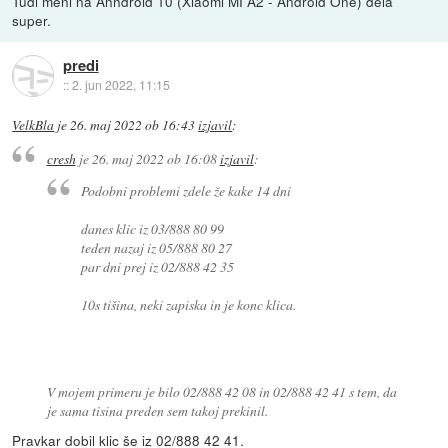
Tudi meni na Anndroid 10 (Xiaomi MI A2 - Android One) dela
super.
predi
::
2. jun 2022, 11:15
VelkBla
je
26. maj 2022 ob 16:43
izjavil
:
cresh
je
26. maj 2022 ob 16:08
izjavil
:
Podobni problemi zdele že kake 14 dni
danes klic iz 03/888 80 99
teden nazaj iz 05/888 80 27
par dni prej iz 02/888 42 35
10s tišina, neki zapiska in je konc klica.
V mojem primeru je bilo 02/888 42 08 in 02/888 42 41 s tem, da
je sama tisina preden sem takoj prekinil.
Pravkar dobil klic še iz 02/888 42 41.