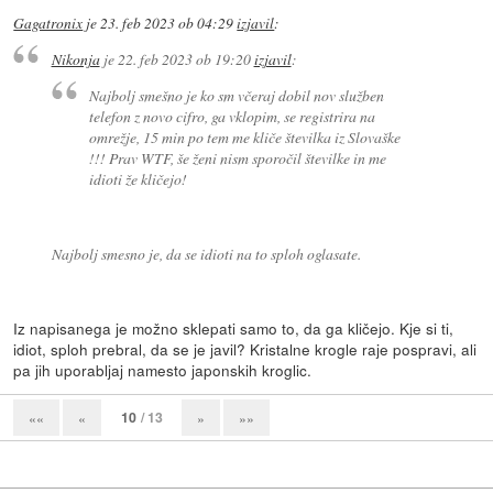
Gagatronix
je
23. feb 2023 ob 04:29
izjavil
:
Nikonja
je
22. feb 2023 ob 19:20
izjavil
:
Najbolj smešno je ko sm včeraj dobil nov služben
telefon z novo cifro, ga vklopim, se registrira na
omrežje, 15 min po tem me kliče številka iz Slovaške
!!! Prav WTF, še ženi nism sporočil številke in me
idioti že kličejo!
Najbolj smesno je, da se idioti na to sploh oglasate.
Iz napisanega je možno sklepati samo to, da ga kličejo. Kje si ti,
idiot, sploh prebral, da se je javil? Kristalne krogle raje pospravi, ali
pa jih uporabljaj namesto japonskih kroglic.
10
/ 13
««
«
»
»»