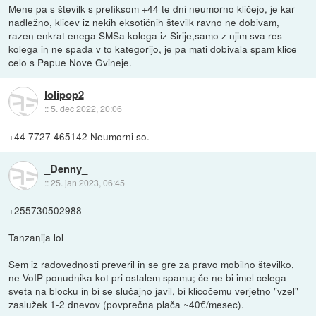
Mene pa s številk s prefiksom +44 te dni neumorno kličejo, je kar
nadležno, klicev iz nekih eksotičnih številk ravno ne dobivam,
razen enkrat enega SMSa kolega iz Sirije,samo z njim sva res
kolega in ne spada v to kategorijo, je pa mati dobivala spam klice
celo s Papue Nove Gvineje.
lolipop2
::
5. dec 2022, 20:06
+44 7727 465142 Neumorni so.
_Denny_
::
25. jan 2023, 06:45
+255730502988
Tanzanija lol
Sem iz radovednosti preveril in se gre za pravo mobilno številko,
ne VoIP ponudnika kot pri ostalem spamu; če ne bi imel celega
sveta na blocku in bi se slučajno javil, bi klicočemu verjetno "vzel"
zaslužek 1-2 dnevov (povprečna plača ~40€/mesec).