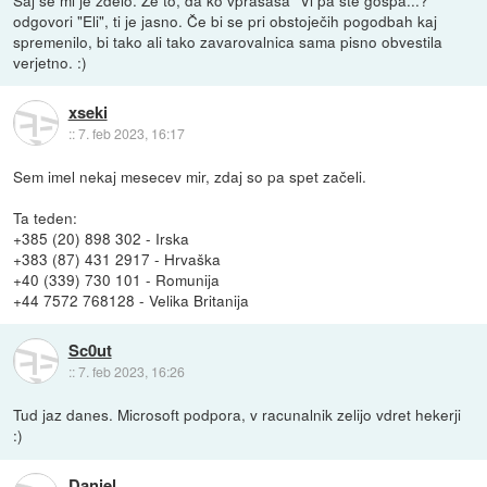
Saj se mi je zdelo. Že to, da ko vprašaša "Vi pa ste gospa...?"
odgovori "Eli", ti je jasno. Če bi se pri obstoječih pogodbah kaj
spremenilo, bi tako ali tako zavarovalnica sama pisno obvestila
verjetno. :)
xseki
::
7. feb 2023, 16:17
Sem imel nekaj mesecev mir, zdaj so pa spet začeli.
Ta teden:
+385 (20) 898 302 - Irska
+383 (87) 431 2917 - Hrvaška
+40 (339) 730 101 - Romunija
+44 7572 768128 - Velika Britanija
Sc0ut
::
7. feb 2023, 16:26
Tud jaz danes. Microsoft podpora, v racunalnik zelijo vdret hekerji
:)
Daniel