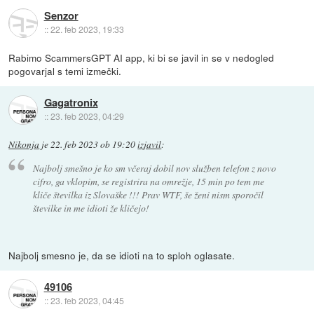
Senzor
::
22. feb 2023, 19:33
Rabimo ScammersGPT AI app, ki bi se javil in se v nedogled
pogovarjal s temi izmečki.
Gagatronix
::
23. feb 2023, 04:29
Nikonja
je
22. feb 2023 ob 19:20
izjavil
:
Najbolj smešno je ko sm včeraj dobil nov služben telefon z novo
cifro, ga vklopim, se registrira na omrežje, 15 min po tem me
kliče številka iz Slovaške !!! Prav WTF, še ženi nism sporočil
številke in me idioti že kličejo!
Najbolj smesno je, da se idioti na to sploh oglasate.
49106
::
23. feb 2023, 04:45