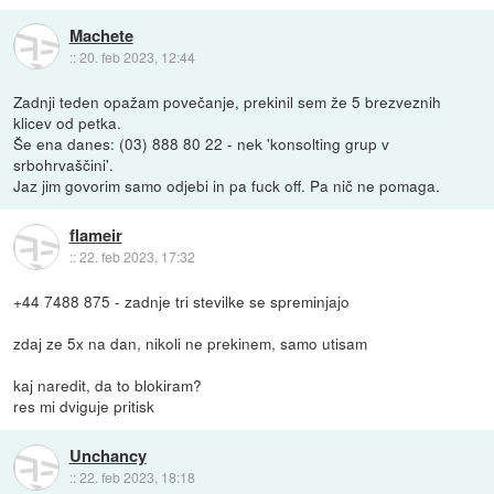
Machete
::
20. feb 2023, 12:44
Zadnji teden opažam povečanje, prekinil sem že 5 brezveznih
klicev od petka.
Še ena danes: (03) 888 80 22 - nek 'konsolting grup v
srbohrvaščini'.
Jaz jim govorim samo odjebi in pa fuck off. Pa nič ne pomaga.
flameir
::
22. feb 2023, 17:32
+44 7488 875 - zadnje tri stevilke se spreminjajo
zdaj ze 5x na dan, nikoli ne prekinem, samo utisam
kaj naredit, da to blokiram?
res mi dviguje pritisk
Unchancy
::
22. feb 2023, 18:18