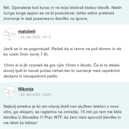
Nič. Operaterje boli kurac in ne bojo blokirali blokov številk. Nekih
čunga lunga appov se ne bi posluževal, lahko edino prekineš
zvonenje in daš posamezno številko na ignore.
matobeli
::
22. feb 2023, 19:12
Javiš se in se pogovarjaš. Rečeš da si ravno na poti domov in da
bo vzelo 5min (torej 7-8).
10min ki si jih vzameš da gre njim 10min v škodo. Če bi to delalo
dovolj ljudi bi morali počas nehati ker bi razmerje med uspešnimi
akcijami in neuspešnimi padlo.
Nikonja
::
22. feb 2023, 19:20
Najbolj smešno je ko sm včeraj dobil nov služben telefon z novo
cifro, ga vklopim, se registrira na omrežje, 15 min po tem me kliče
številka iz Slovaške !!! Prav WTF, še ženi nism sporočil številke in
me idioti že kličejo!