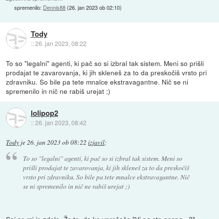
spremenilo:
Dennis88
(
26. jan 2023 ob 02:10
)
Tody
::
26. jan 2023, 08:22
To so "legalni" agenti, ki pač so si izbral tak sistem. Meni so prišli
prodajat te zavarovanja, ki jih skleneš za to da preskočiš vrsto pri
zdravniku. So bile pa tete mnalce ekstravagantne. Nič se ni
spremenilo in nič ne rabiš urejat ;)
lolipop2
::
26. jan 2023, 08:42
Tody
je
26. jan 2023 ob 08:22
izjavil
:
To so "legalni" agenti, ki pač so si izbral tak sistem. Meni so
prišli prodajat te zavarovanja, ki jih skleneš za to da preskočiš
vrsto pri zdravniku. So bile pa tete mnalce ekstravagantne. Nič
se ni spremenilo in nič ne rabiš urejat ;)