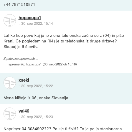
+44 7871510871
hopacupa1
::
30. sep 2022, 15:14
Lahko kdo pove kaj je to z ena telefonska začne se z (04) in piše
Kranj. Če pogledam na (04) je to telefonska iz druge države?
Skupaj je 9 številk.
Zgodovina sprememb…
spremenilo:
hopacupa1
(
30. sep 2022 ob 15:16
)
xseki
::
30. sep 2022, 15:22
Mene kličejo iz 06, enako Slovenija...
val46
::
30. sep 2022, 15:23
Naprimer 04 3034902??? Pa kje ti živiš? To je pa ja stacionarna