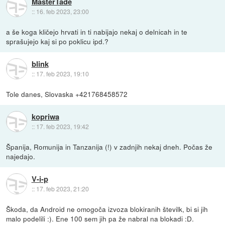
MasterTade
::
16. feb 2023, 23:00
a še koga kličejo hrvati in ti nabijajo nekaj o delnicah in te
sprašujejo kaj si po poklicu ipd.?
blink
::
17. feb 2023, 19:10
Tole danes, Slovaska +421768458572
kopriwa
::
17. feb 2023, 19:42
Španija, Romunija in Tanzanija (!) v zadnjih nekaj dneh. Počas že
najedajo.
V-i-p
::
17. feb 2023, 21:20
Škoda, da Android ne omogoča izvoza blokiranih številk, bi si jih
malo podelili :). Ene 100 sem jih pa že nabral na blokadi :D.