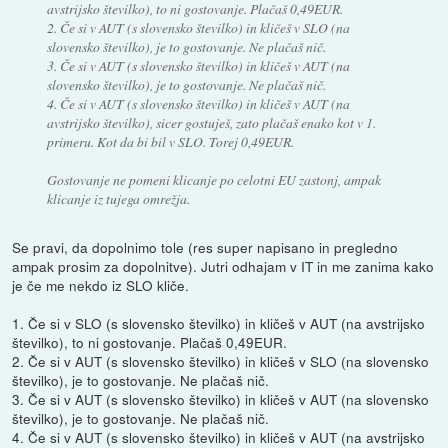
avstrijsko številko), to ni gostovanje. Plačaš 0,49EUR.
2. Če si v AUT (s slovensko številko) in kličeš v SLO (na
slovensko številko), je to gostovanje. Ne plačaš nič.
3. Če si v AUT (s slovensko številko) in kličeš v AUT (na
slovensko številko), je to gostovanje. Ne plačaš nič.
4. Če si v AUT (s slovensko številko) in kličeš v AUT (na
avstrijsko številko), sicer gostuješ, zato plačaš enako kot v 1.
primeru. Kot da bi bil v SLO. Torej 0,49EUR.
Gostovanje ne pomeni klicanje po celotni EU zastonj, ampak
klicanje iz tujega omrežja.
Se pravi, da dopolnimo tole (res super napisano in pregledno
ampak prosim za dopolnitve). Jutri odhajam v IT in me zanima kako
je če me nekdo iz SLO kliče.
1. Če si v SLO (s slovensko številko) in kličeš v AUT (na avstrijsko
številko), to ni gostovanje. Plačaš 0,49EUR.
2. Če si v AUT (s slovensko številko) in kličeš v SLO (na slovensko
številko), je to gostovanje. Ne plačaš nič.
3. Če si v AUT (s slovensko številko) in kličeš v AUT (na slovensko
številko), je to gostovanje. Ne plačaš nič.
4. Če si v AUT (s slovensko številko) in kličeš v AUT (na avstrijsko