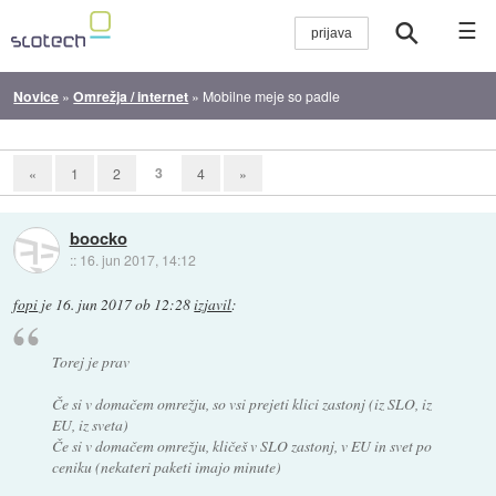
☰
Novice
»
Omrežja / internet
»
Mobilne meje so padle
3
«
1
2
4
»
boocko
::
16. jun 2017, 14:12
fopi
je
16. jun 2017 ob 12:28
izjavil
:
Torej je prav
Če si v domačem omrežju, so vsi prejeti klici zastonj (iz SLO, iz
EU, iz sveta)
Če si v domačem omrežju, kličeš v SLO zastonj, v EU in svet po
ceniku (nekateri paketi imajo minute)