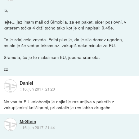
lp,
lejte... jaz imam mail od SImobila, za en paket, sicer poslovni, v
katerem točka 4 drži točno tako kot je oni napisal: 0,49e.
To je zdaj cela zmeda. Edini plus je, da je slic domov ugoden,
ostalo je še vedno teksas oz. zakupiš neke minute za EU.
Sramota, če je to maksimum EU, jebena sramota.
zz
Daniel
::
16. jun 2017, 21:20
No vsa ta EU kolobocija je najlažje razumljiva v paketih z
zakupljenimi količinami, pri ostalih je res lahko drugače.
MrStein
::
16. jun 2017, 21:44