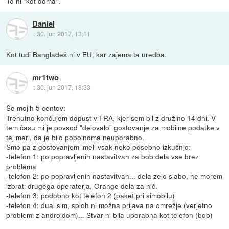
To ni "kot doma".
Daniel
::
30. jun 2017, 13:11
Kot tudi Bangladeš ni v EU, kar zajema ta uredba.
mr1two
::
30. jun 2017, 18:33
Še mojih 5 centov:
Trenutno končujem dopust v FRA, kjer sem bil z družino 14 dni. V
tem času mi je povsod "delovalo" gostovanje za mobilne podatke v
tej meri, da je bilo popolnoma neuporabno.
Smo pa z gostovanjem imeli vsak neko posebno izkušnjo:
-telefon 1: po popravljenih nastavitvah za bob dela vse brez
problema
-telefon 2: po popravljenih nastavitvah... dela zelo slabo, ne morem
izbrati drugega operaterja, Orange dela za nič.
-telefon 3: podobno kot telefon 2 (paket pri simobilu)
-telefon 4: dual sim, sploh ni možna prijava na omrežje (verjetno
problemi z androidom)... Stvar ni bila uporabna kot telefon (bob)