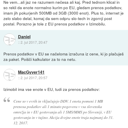
Ne vem...ali jaz ne razumem nečesa ali kaj. Pred tednom klical in
so rekli da enote normalno kurim po EU, gledam prenos podatkov,
imam jih pokurjenih 500MB od 3GB (3000 enot). Plus to, internet je
zelo slabo delal, komaj da sem odpru slo-tech in zgornji post
postal. Porazno je tole z EU prenos podatkov v Izimobilu.
Daniel
::
2. jul 2017, 20:47
Prenos podatkov v EU se načeloma izračuna iz cene, ki jo plačuješ
za paket. Poišči kalkulator za to na netu.
MacGyver141
::
2. jul 2017, 20:57
Izimobil ima vse enote v EU, tudi za prenos podatkov:
Cene so v evrih in vključujejo DDV. 1 enota pomeni 1 MB
prenosa podatkov ali 1 minuto pogovora v vsa slovenska
omrežja in v EU gostovanju ali 1 SMS/MMS po Sloveniji, v EU
gostovanju in v tujino. Akcija dvojne enote traja najmanj do 31.
12. 2017.