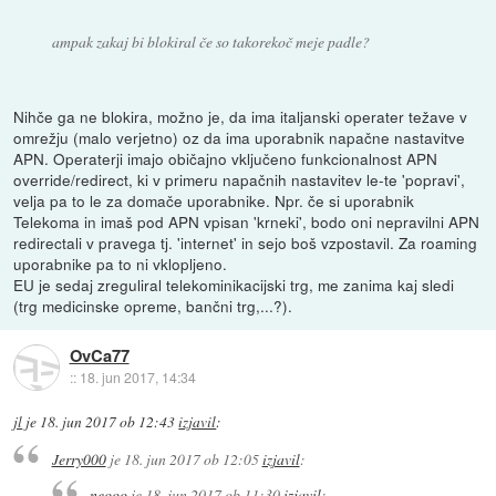
ampak zakaj bi blokiral če so takorekoč meje padle?
Nihče ga ne blokira, možno je, da ima italjanski operater težave v
omrežju (malo verjetno) oz da ima uporabnik napačne nastavitve
APN. Operaterji imajo običajno vključeno funkcionalnost APN
override/redirect, ki v primeru napačnih nastavitev le-te 'popravi',
velja pa to le za domače uporabnike. Npr. če si uporabnik
Telekoma in imaš pod APN vpisan 'krneki', bodo oni nepravilni APN
redirectali v pravega tj. 'internet' in sejo boš vzpostavil. Za roaming
uporabnike pa to ni vklopljeno.
EU je sedaj zreguliral telekominikacijski trg, me zanima kaj sledi
(trg medicinske opreme, bančni trg,...?).
OvCa77
::
18. jun 2017, 14:34
jl
je
18. jun 2017 ob 12:43
izjavil
:
Jerry000
je
18. jun 2017 ob 12:05
izjavil
:
neooo
je
18. jun 2017 ob 11:30
izjavil
: