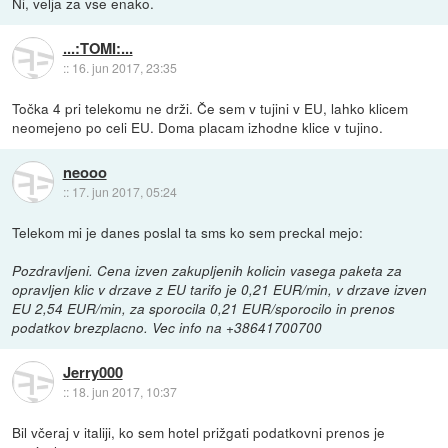
Ni, velja za vse enako.
...:TOMI:...
::
16. jun 2017, 23:35
Točka 4 pri telekomu ne drži. Če sem v tujini v EU, lahko klicem
neomejeno po celi EU. Doma placam izhodne klice v tujino.
neooo
::
17. jun 2017, 05:24
Telekom mi je danes poslal ta sms ko sem preckal mejo:
Pozdravljeni. Cena izven zakupljenih kolicin vasega paketa za
opravljen klic v drzave z EU tarifo je 0,21 EUR/min, v drzave izven
EU 2,54 EUR/min, za sporocila 0,21 EUR/sporocilo in prenos
podatkov brezplacno. Vec info na +38641700700
Jerry000
::
18. jun 2017, 10:37
Bil včeraj v italiji, ko sem hotel prižgati podatkovni prenos je