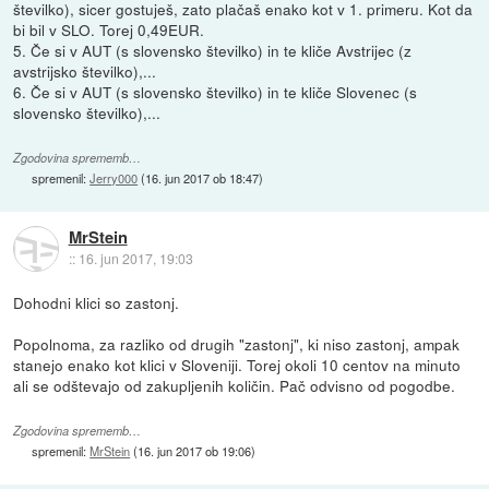
številko), sicer gostuješ, zato plačaš enako kot v 1. primeru. Kot da
bi bil v SLO. Torej 0,49EUR.
5. Če si v AUT (s slovensko številko) in te kliče Avstrijec (z
avstrijsko številko),...
6. Če si v AUT (s slovensko številko) in te kliče Slovenec (s
slovensko številko),...
Zgodovina sprememb…
spremenil:
Jerry000
(
16. jun 2017 ob 18:47
)
MrStein
::
16. jun 2017, 19:03
Dohodni klici so zastonj.
Popolnoma, za razliko od drugih "zastonj", ki niso zastonj, ampak
stanejo enako kot klici v Sloveniji. Torej okoli 10 centov na minuto
ali se odštevajo od zakupljenih količin. Pač odvisno od pogodbe.
Zgodovina sprememb…
spremenil:
MrStein
(
16. jun 2017 ob 19:06
)