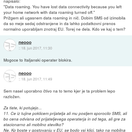
napisalo:
"Data roaming. You have lost data connectivity because you left
your home network with data roaming turned off."
Prižgem ali ugasnem data roaming in nič. Dobim SMS od izimobila
da so meje sedaj odstranjene in da lahko podatkovni prenos
normalno uporabljam znotraj EU. Torej ne dela. Kdo ve kaj o tem?
neooo
::
18. jun 2017, 11:30
Mogoce to Italjanski operater blokira.
neooo
::
18. jun 2017, 11:49
Sem nasel uporabno čtivo na to temo kjer je ta problem lepo
razložen.
Za tiste, ki potujejo...
11. Ce iz tujine poklicem prijatelja ali mu posljem sporocilo SMS, ali
bo cena odvisna od prijateljevega operaterja in od tega, ali gre za
stacionarno ali mobilno stevilko?
Ne. Ko boste v gostovanju v EU, se bodo vsi klici, tako na mobilna