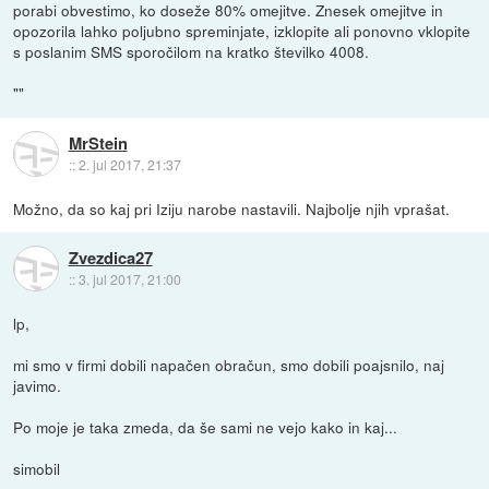
porabi obvestimo, ko doseže 80% omejitve. Znesek omejitve in
opozorila lahko poljubno spreminjate, izklopite ali ponovno vklopite
s poslanim SMS sporočilom na kratko številko 4008.
""
MrStein
::
2. jul 2017, 21:37
Možno, da so kaj pri Iziju narobe nastavili. Najbolje njih vprašat.
Zvezdica27
::
3. jul 2017, 21:00
lp,
mi smo v firmi dobili napačen obračun, smo dobili poajsnilo, naj
javimo.
Po moje je taka zmeda, da še sami ne vejo kako in kaj...
simobil