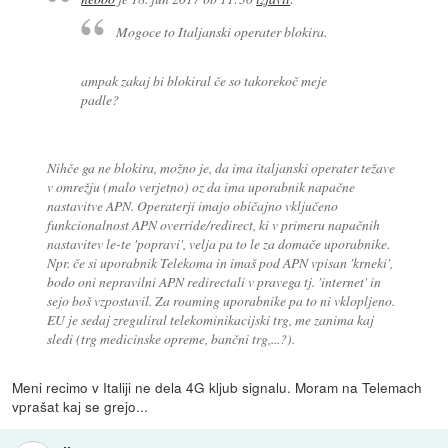
Mogoce to Italjanski operater blokira.
ampak zakaj bi blokiral če so takorekoč meje
padle?
Nihče ga ne blokira, možno je, da ima italjanski operater težave
v omrežju (malo verjetno) oz da ima uporabnik napačne
nastavitve APN. Operaterji imajo običajno vključeno
funkcionalnost APN override/redirect, ki v primeru napačnih
nastavitev le-te 'popravi', velja pa to le za domače uporabnike.
Npr. če si uporabnik Telekoma in imaš pod APN vpisan 'krneki',
bodo oni nepravilni APN redirectali v pravega tj. 'internet' in
sejo boš vzpostavil. Za roaming uporabnike pa to ni vklopljeno.
EU je sedaj zreguliral telekominikacijski trg, me zanima kaj
sledi (trg medicinske opreme, bančni trg,...?).
Meni recimo v Italiji ne dela 4G kljub signalu. Moram na Telemach
vprašat kaj se grejo...