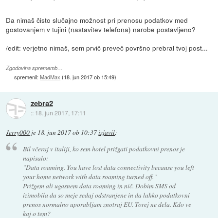
Da nimaš čisto slučajno možnost pri prenosu podatkov med
gostovanjem v tujini (nastavitev telefona) narobe postavljeno?
/edit: verjetno nimaš, sem prvič preveč površno prebral tvoj post...
Zgodovina sprememb…
spremenil:
MadMax
(
18. jun 2017 ob 15:49
)
zebra2
::
18. jun 2017, 17:11
Jerry000
je
18. jun 2017 ob 10:37
izjavil
:
Bil včeraj v italiji, ko sem hotel prižgati podatkovni prenos je
napisalo:
"Data roaming. You have lost data connectivity because you left
your home network with data roaming turned off."
Prižgem ali ugasnem data roaming in nič. Dobim SMS od
izimobila da so meje sedaj odstranjene in da lahko podatkovni
prenos normalno uporabljam znotraj EU. Torej ne dela. Kdo ve
kaj o tem?