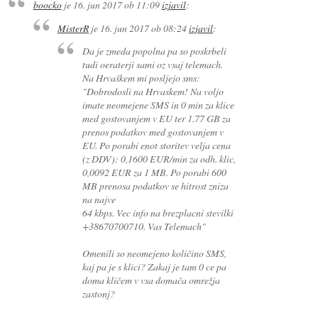
boocko
je
16. jun 2017 ob 11:09
izjavil
:
MisterR
je
16. jun 2017 ob 08:24
izjavil
:
Da je zmeda popolna pa so poskrbeli
tudi oeraterji sami oz vsaj telemach.
Na Hrvaškem mi posljejo sms:
"Dobrodosli na Hrvaskem! Na voljo
imate neomejene SMS in 0 min za klice
med gostovanjem v EU ter 1.77 GB za
prenos podatkov med gostovanjem v
EU. Po porabi enot storitev velja cena
(z DDV): 0,1600 EUR/min za odh. klic,
0,0092 EUR za 1 MB. Po porabi 600
MB prenosa podatkov se hitrost zniza
na najve
64 kbps. Vec info na brezplacni stevilki
+38670700710. Vas Telemach"
Omenili so neomejeno količino SMS,
kaj pa je s klici? Zakaj je tam 0 ce pa
doma kličem v vsa domača omrežja
zastonj?