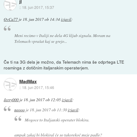
jl
::
18. jun 2017, 15:37
OvCa77
je
18. jun 2017 ob 14:34
izjavil
:
Meni recimo v Italiji ne dela 4G kljub signalu. Moram na
Telemach vprašat kaj se grejo...
Če ti na 3G dela je možno, da Telemach nima še odprtega LTE
roaminga z dotičnim italjanskim operaterjem.
MadMax
::
18. jun 2017, 15:46
Jerry000
je
18. jun 2017 ob 12:05
izjavil
:
neooo
je
18. jun 2017 ob 11:30
izjavil
:
Mogoce to Italjanski operater blokira.
ampak zakaj bi blokiral če so takorekoč meje padle?