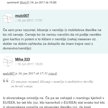
spremenil:
MisterR
(
16. jun 2017 ob 15:28
)
mulc007
::
16. jun 2017, 17:51
Če sem prav razumel, klicanje v nemčijo iz mobitelove številke ne
bo nič ceneje. Ceneje bo če nemcu naročim da mi pošlje nemško
gsm kartico in potem s to kličem v nemčijo (nekaj mesecev oz.
dokler ne dobim zahtevka za dokazilo da imam trajne vezi z
domovino/nemčijo)
Miha 333
::
16. jun 2017, 18:23
mulc007
je
16. jun 2017 ob 17:51
izjavil
:
Če sem prav razumel, klicanje v nemčijo iz mobitelove številke
ne bo nič ceneje.
Iz slovenskega omrežja ne. Če pa se nahajaš v roamingu kjerkoli v
EU/EEA, bo tak klic (oz. klic kamorkoli v EU/EEA) stal enako kot klic
iz slovenskega omrežja na slovensko številko (oz. če imaš