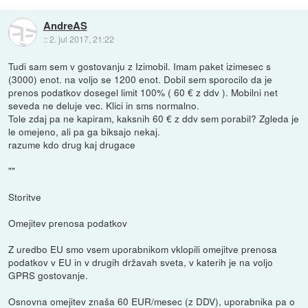
AndreAS
::
2. jul 2017, 21:22
Tudi sam sem v gostovanju z Izimobil. Imam paket izimesec s
(3000) enot. na voljo se 1200 enot. Dobil sem sporocilo da je
prenos podatkov dosegel limit 100% ( 60 € z ddv ). Mobilni net
seveda ne deluje vec. Klici in sms normalno.
Tole zdaj pa ne kapiram, kaksnih 60 € z ddv sem porabil? Zgleda je
le omejeno, ali pa ga biksajo nekaj.
razume kdo drug kaj drugace
""
Storitve
Omejitev prenosa podatkov
Z uredbo EU smo vsem uporabnikom vklopili omejitve prenosa
podatkov v EU in v drugih državah sveta, v katerih je na voljo
GPRS gostovanje.
Osnovna omejitev znaša 60 EUR/mesec (z DDV), uporabnika pa o