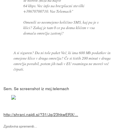
se hitrost zniza na najve
64 kbps. Vec info na brezplacni stevilki
+38670700710. Vas Telemach"
Omenili so neomejeno količino SMS, kaj pa je s
klici? Zakaj je tam 0 ce pa doma kličem v vsa
domača omrežja zastonj?
A si siguren? Da ni tole paket Več, ki ima 600 Mb podatkov in
omejene klice v druga omrežja? Če si tistih 200 minut v druga
omrežja porabil, potem jih tudi v EU roamingu ne moreš več
črpati.
Sem. Se screenshot iz moj.telemach
http://shrani.najdi.si/?31/Jq/23hkwERX/...
Zgodovina sprememb…