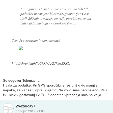
A si siguren? Da ni tole paket Več, ki ima 600 Mb
podatkov in omejene klice v druga omrežja? Če si
tistih 200 minut v druga omrežja porabil, potem jih
tudi v EU roamingu ne moreš več črpati.
Sem. Se screenshot iz moj.telemach
http://shrani.najdi.si/?31/Jq/23hkwERX/...
Še odgovor Telemacha:
Hvala za podatke. Pri SMS sporočilu je res prišlo do manjše
napake, za kar se ti opravičujemo. Na voljo imaš neomejeno SMS
in klicev v gostovanju v EU. Z dodatna vprašanja smo na voljo.
Zvezdica27
::
16. jun 2017, 21:08