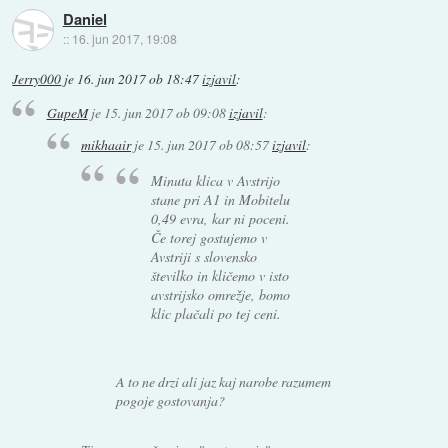
Daniel
::
16. jun 2017, 19:08
Jerry000
je
16. jun 2017 ob 18:47
izjavil
:
GupeM
je
15. jun 2017 ob 09:08
izjavil
:
mikhaair
je
15. jun 2017 ob 08:57
izjavil
:
Minuta klica v Avstrijo
stane pri A1 in Mobitelu
0,49 evra, kar ni poceni.
Če torej gostujemo v
Avstriji s slovensko
številko in kličemo v isto
avstrijsko omrežje, bomo
klic plačali po tej ceni.
A to ne drzi ali jaz kaj narobe razumem
pogoje gostovanja?