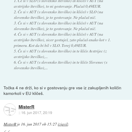
1. Če si v SLO (s slovensko številko) in kličeš v AUT (na
avstrijsko številko), to ni gostovanje. Plačaš 0,49EUR.
2. Če si v AUT (s slovensko številko) in kličeš v SLO (na
slovensko številko), je to gostovanje. Ne plačaš nič.
3. Če si v AUT (s slovensko številko) in kličeš v AUT (na
slovensko številko), je to gostovanje. Ne plačaš nič.
4. Če si v AUT (s slovensko številko) in kličeš v AUT (na
avstrijsko številko), sicer gostuješ, zato plačaš enako kot v 1.
primeru. Kot da bi bil v SLO. Torej 0,49EUR.
5. Če si v AUT (s slovensko številko) in te kliče Avstrijec (z
avstrijsko številko),...
6. Če si v AUT (s slovensko številko) in te kliče Slovenec (s
slovensko številko),...
Točka 4 ne drži, ko si v gostovanju gre vse iz zakupljenih količin
kamorkoli v EU kličeš.
MisterR
::
16. jun 2017, 20:19
MisterR
je
16. jun 2017 ob 15:27
izjavil
: