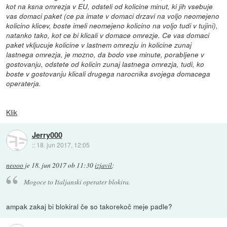
kot na ksna omrezja v EU, odsteli od kolicine minut, ki jih vsebuje
vas domaci paket (ce pa imate v domaci drzavi na voljo neomejeno
kolicino klicev, boste imeli neomejeno kolicino na voljo tudi v tujini),
natanko tako, kot ce bi klicali v domace omrezje. Ce vas domaci
paket vkljucuje kolicine v lastnem omrezju in kolicine zunaj
lastnega omrezja, je mozno, da bodo vse minute, porabljene v
gostovanju, odstete od kolicin zunaj lastnega omrezja, tudi, ko
boste v gostovanju klicali drugega narocnika svojega domacega
operaterja.
Klik
Jerry000
::
18. jun 2017, 12:05
neooo
je
18. jun 2017 ob 11:30
izjavil
:
Mogoce to Italjanski operater blokira.
ampak zakaj bi blokiral če so takorekoč meje padle?