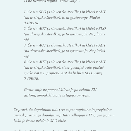
Ti ne razumeš pojma "gostovanje".
1. Če si v SLO (s slovensko številko) in kličeš v AUT
(na avstrijsko številko), to ni gostovanje. Plačaš
0,49EUR.
2. Če si v AUT (s slovensko številko) in kličeš v SLO
(na slovensko številko), je to gostovanje. Ne plačaš
nič.
3. Če si v AUT (s slovensko številko) in kličeš v AUT
(na slovensko številko), je to gostovanje. Ne plačaš
nič.
4. Če si v AUT (s slovensko številko) in kličeš v AUT
(na avstrijsko številko), sicer gostuješ, zato plačaš
enako kot v 1. primeru. Kot da bi bil v SLO. Torej
0,49EUR.
Gostovanje ne pomeni klicanje po celotni EU
zastonj, ampak klicanje iz tujega omrežja.
Se pravi, da dopolnimo tole (res super napisano in pregledno
ampak prosim za dopolnitve). Jutri odhajam v IT in me zanima
kako je če me nekdo iz SLO kliče.