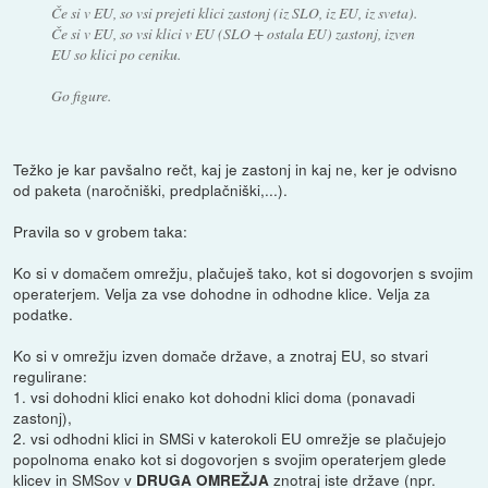
Če si v EU, so vsi prejeti klici zastonj (iz SLO, iz EU, iz sveta).
Če si v EU, so vsi klici v EU (SLO + ostala EU) zastonj, izven
EU so klici po ceniku.
Go figure.
Težko je kar pavšalno rečt, kaj je zastonj in kaj ne, ker je odvisno
od paketa (naročniški, predplačniški,...).
Pravila so v grobem taka:
Ko si v domačem omrežju, plačuješ tako, kot si dogovorjen s svojim
operaterjem. Velja za vse dohodne in odhodne klice. Velja za
podatke.
Ko si v omrežju izven domače države, a znotraj EU, so stvari
regulirane:
1. vsi dohodni klici enako kot dohodni klici doma (ponavadi
zastonj),
2. vsi odhodni klici in SMSi v katerokoli EU omrežje se plačujejo
popolnoma enako kot si dogovorjen s svojim operaterjem glede
klicev in SMSov v
znotraj iste države (npr.
DRUGA OMREŽJA