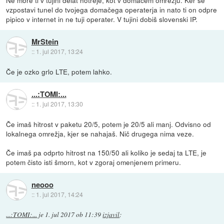
Ne more ti v tujini delat hotreje, kot v domačem omrežju. Ker se
vzpostavi tunel do tvojega domačega operaterja in nato ti on odpre
pipico v internet in ne tuji operater. V tujini dobiš slovenski IP.
MrStein
::
1. jul 2017, 13:24
Če je ozko grlo LTE, potem lahko.
...:TOMI:...
::
1. jul 2017, 13:30
Če imaš hitrost v paketu 20/5, potem je 20/5 ali manj. Odvisno od
lokalnega omrežja, kjer se nahajaš. Nič drugega nima veze.
Če imaš pa odprto hitrost na 150/50 ali koliko je sedaj ta LTE, je
potem čisto isti šmorn, kot v zgoraj omenjenem primeru.
neooo
::
1. jul 2017, 14:24
...:TOMI:...
je
1. jul 2017 ob 11:39
izjavil
: