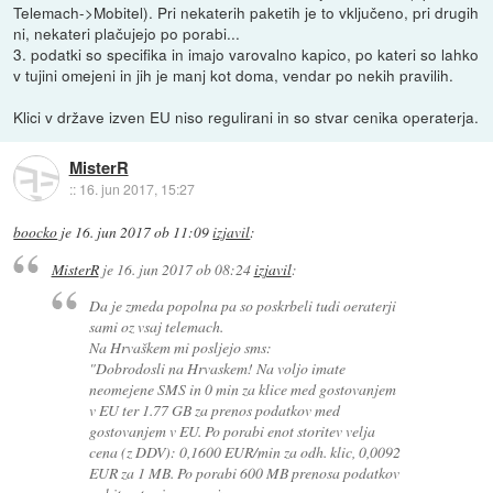
Telemach->Mobitel). Pri nekaterih paketih je to vključeno, pri drugih
ni, nekateri plačujejo po porabi...
3. podatki so specifika in imajo varovalno kapico, po kateri so lahko
v tujini omejeni in jih je manj kot doma, vendar po nekih pravilih.
Klici v države izven EU niso regulirani in so stvar cenika operaterja.
MisterR
::
16. jun 2017, 15:27
boocko
je
16. jun 2017 ob 11:09
izjavil
:
MisterR
je
16. jun 2017 ob 08:24
izjavil
:
Da je zmeda popolna pa so poskrbeli tudi oeraterji
sami oz vsaj telemach.
Na Hrvaškem mi posljejo sms:
"Dobrodosli na Hrvaskem! Na voljo imate
neomejene SMS in 0 min za klice med gostovanjem
v EU ter 1.77 GB za prenos podatkov med
gostovanjem v EU. Po porabi enot storitev velja
cena (z DDV): 0,1600 EUR/min za odh. klic, 0,0092
EUR za 1 MB. Po porabi 600 MB prenosa podatkov