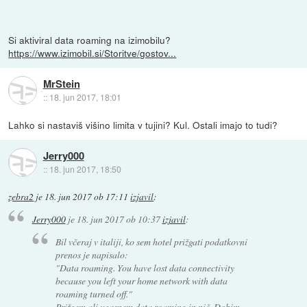
Si aktiviral data roaming na izimobilu?
https://www.izimobil.si/Storitve/gostov...
MrStein
::
18. jun 2017, 18:01
Lahko si nastaviš višino limita v tujini? Kul. Ostali imajo to tudi?
Jerry000
::
18. jun 2017, 18:50
zebra2
je
18. jun 2017 ob 17:11
izjavil
:
Jerry000
je
18. jun 2017 ob 10:37
izjavil
:
Bil včeraj v italiji, ko sem hotel prižgati podatkovni
prenos je napisalo:
"Data roaming. You have lost data connectivity
because you left your home network with data
roaming turned off."
Prižgem ali ugasnem data roaming in nič. Dobim