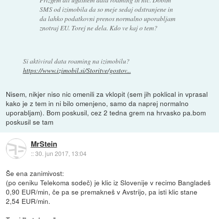
SMS od izimobila da so meje sedaj odstranjene in
da lahko podatkovni prenos normalno uporabljam
znotraj EU. Torej ne dela. Kdo ve kaj o tem?
Si aktiviral data roaming na izimobilu?
https://www.izimobil.si/Storitve/gostov...
Nisem, nikjer niso nic omenili za vklopit (sem jih poklical in vprasal
kako je z tem in ni bilo omenjeno, samo da naprej normalno
uporabljam). Bom poskusil, cez 2 tedna grem na hrvasko pa.bom
poskusil se tam
MrStein
::
30. jun 2017, 13:04
Še ena zanimivost:
(po ceniku Telekoma sodeč) je klic iz Slovenije v recimo Bangladeš
0,90 EUR/min, če pa se premakneš v Avstrijo, pa isti klic stane
2,54 EUR/min.