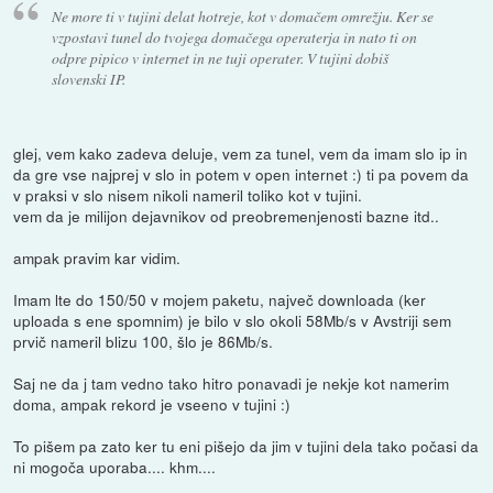
Ne more ti v tujini delat hotreje, kot v domačem omrežju. Ker se
vzpostavi tunel do tvojega domačega operaterja in nato ti on
odpre pipico v internet in ne tuji operater. V tujini dobiš
slovenski IP.
glej, vem kako zadeva deluje, vem za tunel, vem da imam slo ip in
da gre vse najprej v slo in potem v open internet :) ti pa povem da
v praksi v slo nisem nikoli nameril toliko kot v tujini.
vem da je milijon dejavnikov od preobremenjenosti bazne itd..
ampak pravim kar vidim.
Imam lte do 150/50 v mojem paketu, največ downloada (ker
uploada s ene spomnim) je bilo v slo okoli 58Mb/s v Avstriji sem
prvič nameril blizu 100, šlo je 86Mb/s.
Saj ne da j tam vedno tako hitro ponavadi je nekje kot namerim
doma, ampak rekord je vseeno v tujini :)
To pišem pa zato ker tu eni pišejo da jim v tujini dela tako počasi da
ni mogoča uporaba.... khm....