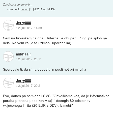
Zgodovina sprememb…
spremenil:
neooo
(
1. jul 2017 ob 14:25
)
Jerry000
::
2. jul 2017, 14:59
Sem na hrvaskem na obali. Internet je obupen. Punci pa sploh ne
dela. Ne vem kaj je to (izimobil uporabnika)
mikhaair
::
2. jul 2017, 20:11
Sporocajo ti, da si na dopustu in pusti net pri miru! :)
Jerry000
::
2. jul 2017, 20:21
Evo, danes pa sem dobil SMS: "Obveščamo vas, da je informativna
poraba prenosa podatkov v tujini dosegla 80 odstotkov
vključenega limita (20 EUR z DDV). Izimobil"