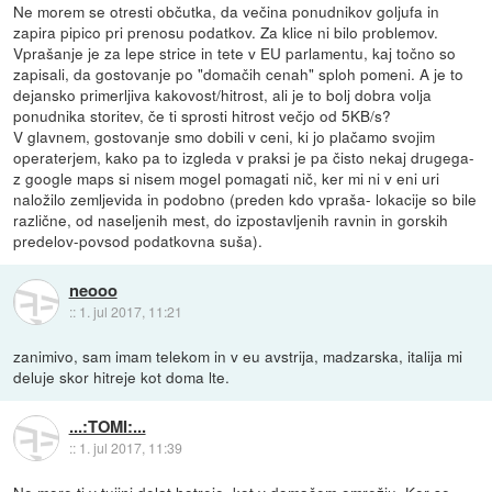
Ne morem se otresti občutka, da večina ponudnikov goljufa in
zapira pipico pri prenosu podatkov. Za klice ni bilo problemov.
Vprašanje je za lepe strice in tete v EU parlamentu, kaj točno so
zapisali, da gostovanje po "domačih cenah" sploh pomeni. A je to
dejansko primerljiva kakovost/hitrost, ali je to bolj dobra volja
ponudnika storitev, če ti sprosti hitrost večjo od 5KB/s?
V glavnem, gostovanje smo dobili v ceni, ki jo plačamo svojim
operaterjem, kako pa to izgleda v praksi je pa čisto nekaj drugega-
z google maps si nisem mogel pomagati nič, ker mi ni v eni uri
naložilo zemljevida in podobno (preden kdo vpraša- lokacije so bile
različne, od naseljenih mest, do izpostavljenih ravnin in gorskih
predelov-povsod podatkovna suša).
neooo
::
1. jul 2017, 11:21
zanimivo, sam imam telekom in v eu avstrija, madzarska, italija mi
deluje skor hitreje kot doma lte.
...:TOMI:...
::
1. jul 2017, 11:39