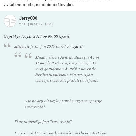
vključene enote, se bodo odštevale).
Jerry000
::
16. jun 2017, 18:47
GupeM
je
15. jun 2017 ob 09:08
izjavil
:
mikhaair
je
15. jun 2017 ob 08:57
izjavil
:
Minuta klica v Avstrijo stane pri A1 in
Mobitelu 0,49 evra, kar ni poceni. Če
torej gostujemo v Avstriji s slovensko
številko in kličemo v isto avstrijsko
omrežje, bomo klic plačali po tej ceni.
A to ne drzi ali jaz kaj narobe razumem pogoje
gostovanja?
Ti ne razumeš pojma "gostovanje".
1. Če si v SLO (s slovensko številko) in kličeš v AUT (na