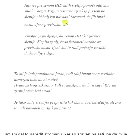
žarnice pri xenom HID kitih svetijo ponoči odlično,
sploh v dežju. Vožnja postane užitek in pri tem ne
slepijo nič bolj kot navadni žarometi, če jih imaš
nastavljene previsoko.
Zmotno je mišljenje, da xenon HID kit žarnice
slepijo. Slepijo zgolj, če so žarometi narobe oz.
previsoko nastavljeni, kot to radi počnejo vozniki,
da kao dlje vidijo.
To mi je itak popolnoma jasno, tudi zdaj imam snop svetlobe
usmerjen tako da ni moteč.
Hvala za tvojo izkušnjo. Full razmišljam, da bi si kupil KIT na
zgoraj omenjeni strani.
Je tako zadevo boljše prepustita kakemu avtoelektričarju, ali zna
to tudi navaden smrtnik montirat?
Jaz sm dal to naredit štromarju, ker so zraven balasti, pa da mi je