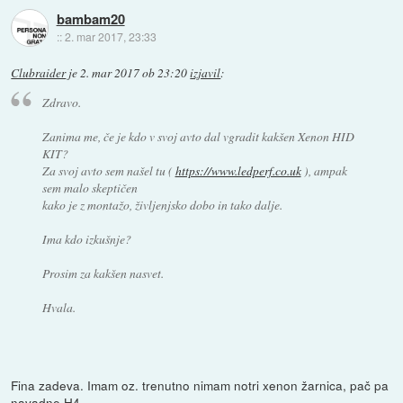
bambam20
::
2. mar 2017, 23:33
Clubraider
je
2. mar 2017 ob 23:20
izjavil
:
Zdravo.
Zanima me, če je kdo v svoj avto dal vgradit kakšen Xenon HID
KIT?
Za svoj avto sem našel tu (
https://www.ledperf.co.uk
), ampak
sem malo skeptičen
kako je z montažo, življenjsko dobo in tako dalje.
Ima kdo izkušnje?
Prosim za kakšen nasvet.
Hvala.
Fina zadeva. Imam oz. trenutno nimam notri xenon žarnica, pač pa
navadne H4.