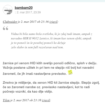
bambam20
::
2. mar 2017, 23:39
Clubraider
je
2. mar 2017 ob 23:36
izjavil
:
Vidna bi bila samo bela svetloba, ki jo zdaj tudi imam, ampak z
navadno HIR II 9012 žarnico, ki imam kao xenon efekt, ampak
je to ponoči in še posebej ponoči ko dežuje
zelo slabo in sem full razočaran nad tem.
žarnice pri xenom HID kitih svetijo ponoči odlično, sploh v dežju.
Vožnja postane užitek in pri tem ne slepijo nič bolj kot navadni
žarometi, če jih imaš nastavljene previsoko.
Zmotno je mišljenje, da xenon HID kit žarnice slepijo. Slepijo zgolj,
če so žarometi narobe oz. previsoko nastavljeni, kot to radi
počnejo vozniki, da kao dlje vidijo.
Tilen
je
2. mar 2017 ob 23:38
izjavil
: