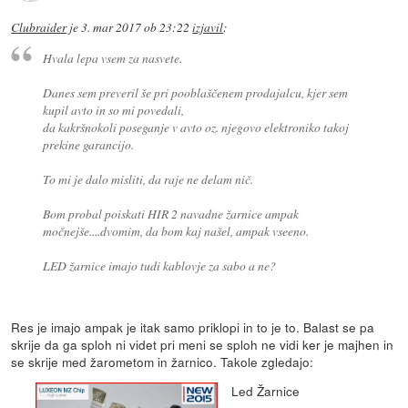
Clubraider
je
3. mar 2017 ob 23:22
izjavil
:
Hvala lepa vsem za nasvete.
Danes sem preveril še pri pooblaščenem prodajalcu, kjer sem
kupil avto in so mi povedali,
da kakršnokoli poseganje v avto oz. njegovo elektroniko takoj
prekine garancijo.
To mi je dalo misliti, da raje ne delam nič.
Bom probal poiskati HIR 2 navadne žarnice ampak
močnejše....dvomim, da bom kaj našel, ampak vseeno.
LED žarnice imajo tudi kablovje za sabo a ne?
Res je imajo ampak je itak samo priklopi in to je to. Balast se pa
skrije da ga sploh ni videt pri meni se sploh ne vidi ker je majhen in
se skrije med žarometom in žarnico. Takole zgledajo:
Led Žarnice