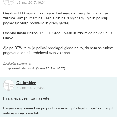
::
3. mar 2017, 16:04
Omisli si LED rajši kot xenonke. Led imajo isti snop kot navadne
žarnice. Jaz jih imam na vseh avtih na tehničnemu nič in policaji
pogledajo vidijo pohvalijo in grem naprej.
Osebno imam Philips H7 LED Cree 6500K in mislim da nekje 2500
lumov.
Aja pa BTW to mi je policaj predlagal glede na to, da sem se enkrat
pogovarjal da bi predeloval avto v xenon.
Zgodovina sprememb…
spremenil:
alexmarsic
(
3. mar 2017 ob 16:07
)
Clubraider
::
3. mar 2017, 23:22
Hvala lepa vsem za nasvete.
Danes sem preveril še pri pooblaščenem prodajalcu, kjer sem kupil
avto in so mi povedali,