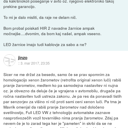
da kakršnokoli poseganje v avto oz. njegovo elektroniko takoj
prekine garancijo.
To mi je dalo misliti, da raje ne delam nič.
Bom probal poiskati HIR 2 navadne žarnice ampak
močnejše....dvomim, da bom kaj našel, ampak vseeno.
LED žarnice imajo tudi kablovje za sabo a ne?
jinzo
::
3. mar 2017, 23:35
Sicer ne me držat za besedo, samo če se prav spomnim za
homologacijo xenon žarometov (retrofita original xenon luči) rabiš
pranje žarometov, medtem ko pa samodejna nastavitev ni nujna
oz. je obvezno da deluje če je vgrajena v avtomobilu, drugače pa
ročna nastavitev tudi ustreza zakonu. Je pa res da ponavadi tistih
par senzorjev za višino ni nič proti sami ceni xenon luči. Pa tma je
Mavrik omenjal da rabiš pranje žarometov nad določeno
svetilnostjo, Full LED VW z tehnologijo avtomatske zaznave
nasprotivozečih vozil tovarniško nima pranja žarometov. Zdaj pa
nevem če je to zarad tega ker je "pameten" in skrbi da se ne