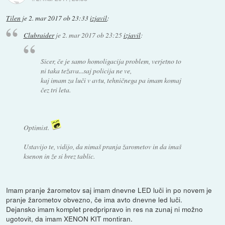
Tilen
je
2. mar 2017 ob 23:33
izjavil
:
Clubraider
je
2. mar 2017 ob 23:25
izjavil
:
Sicer, če je samo homoligacija problem, verjetno to
ni taka težava...saj policija ne ve,
kaj imam za luči v avtu, tehničnega pa imam komaj
čez tri leta.
Optimist.
Ustavijo te, vidijo, da nimaš pranja žarometov in da imaš
ksenon in že si brez tablic.
Imam pranje žarometov saj imam dnevne LED luči in po novem je
pranje žarometov obvezno, če ima avto dnevne led luči.
Dejansko imam komplet predpripravo in res na zunaj ni možno
ugotovit, da imam XENON KIT montiran.