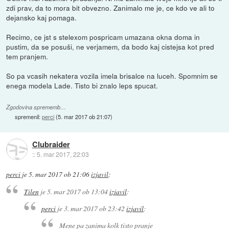
zdi prav, da to mora bit obvezno. Zanimalo me je, ce kdo ve ali to
dejansko kaj pomaga.
Recimo, ce jst s stelexom pospricam umazana okna doma in
pustim, da se posuši, ne verjamem, da bodo kaj cistejsa kot pred
tem pranjem.
So pa vcasih nekatera vozila imela brisalce na luceh. Spomnim se
enega modela Lade. Tisto bi znalo leps spucat.
Zgodovina sprememb…
spremenil:
perci
(
5. mar 2017 ob 21:07
)
Clubraider
::
5. mar 2017, 22:03
perci
je
5. mar 2017 ob 21:06
izjavil
:
Tilen
je
5. mar 2017 ob 13:04
izjavil
:
perci
je
3. mar 2017 ob 23:42
izjavil
:
Mene pa zanima kolk tisto pranje