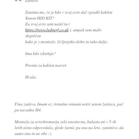
Zdravo.
Zanima me, če je kdo v svoj avto dal vgradit kakšen
Xenon HID KIT?
Za svoj avto sem našel tu (
https://www.ledperf.co.uk
), ampak sem malo
skeptičen
kako je z montažo, življenjsko dobo in tako dalje.
Ima kdo izkušnje?
Prosim za kakšen nasvet.
Hvala.
Fina zadeva. Imam oz. trenutno nimam notri xenon žarnica, pač
pa navadne H4.
Montaža za avtoštromarja zelo enostavna, balasta mi v 5-ih
letih nista odpovedala, glede žarnic pa ena na leto. zanimivo, da
samo ena in ne obe :).