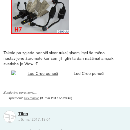
Takole pa zgleda ponoči sicer tukaj nisem imel še točno
nastavljene žaromete ker sem jih glih ta dan naštimal ampak
svetloba je Wow :D
Led Cree ponoči
Zgodovina sprememb…
spremenil:
alexmarsic
(
3. mar 2017 ob 23:46
)
Tilen
::
5. mar 2017, 13:04