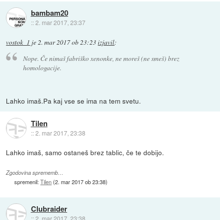
bambam20
::
2. mar 2017, 23:37
vostok_1
je
2. mar 2017 ob 23:23
izjavil
:
Nope. Če nimaš fabriško xenonke, ne moreš (ne smeš) brez
homologacije.
Lahko imaš.Pa kaj vse se ima na tem svetu.
Tilen
::
2. mar 2017, 23:38
Lahko imaš, samo ostaneš brez tablic, če te dobijo.
Zgodovina sprememb…
spremenil:
Tilen
(
2. mar 2017 ob 23:38
)
Clubraider
::
2. mar 2017, 23:38