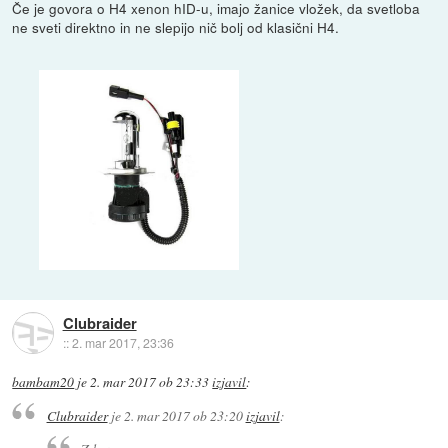
Če je govora o H4 xenon hID-u, imajo žanice vložek, da svetloba
ne sveti direktno in ne slepijo nič bolj od klasični H4.
Clubraider
::
2. mar 2017, 23:36
bambam20
je
2. mar 2017 ob 23:33
izjavil
:
Clubraider
je
2. mar 2017 ob 23:20
izjavil
: