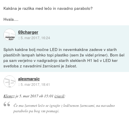
Kakšna je razlika med lečo in navadno parabolo?
Hvala....
69charger
::
5. mar 2017, 16:24
Sploh kakšne bolj močne LED in nevemkakšne zadeve v starih
plastičnih lampah lahko topi plastiko (sem že videl primer). Bom šel
pa sam verjetno v nadgradnjo starih steklenih H1 leč v LED ker
svetloba z navadnimi žarnicami je žalost.
alexmarsic
::
5. mar 2017, 18:41
Klemzz
je
5. mar 2017 ob 15:01
izjavil
:
Če ma žaromet lečo se igrajte z led/xenon žarncami, na navadno
parabolo pa bog vm pomagi.