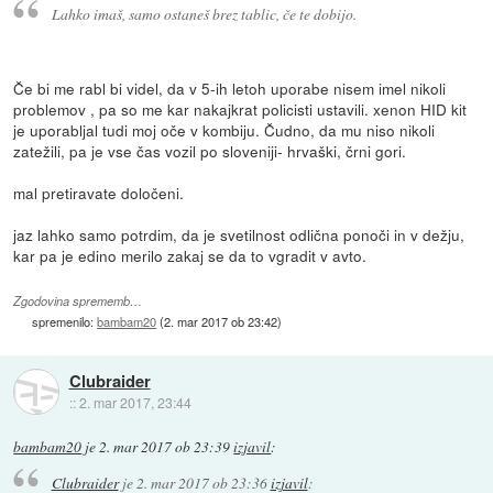
Lahko imaš, samo ostaneš brez tablic, če te dobijo.
Če bi me rabl bi videl, da v 5-ih letoh uporabe nisem imel nikoli
problemov , pa so me kar nakajkrat policisti ustavili. xenon HID kit
je uporabljal tudi moj oče v kombiju. Čudno, da mu niso nikoli
zatežili, pa je vse čas vozil po sloveniji- hrvaški, črni gori.
mal pretiravate določeni.
jaz lahko samo potrdim, da je svetilnost odlična ponoči in v dežju,
kar pa je edino merilo zakaj se da to vgradit v avto.
Zgodovina sprememb…
spremenilo:
bambam20
(
2. mar 2017 ob 23:42
)
Clubraider
::
2. mar 2017, 23:44
bambam20
je
2. mar 2017 ob 23:39
izjavil
:
Clubraider
je
2. mar 2017 ob 23:36
izjavil
: