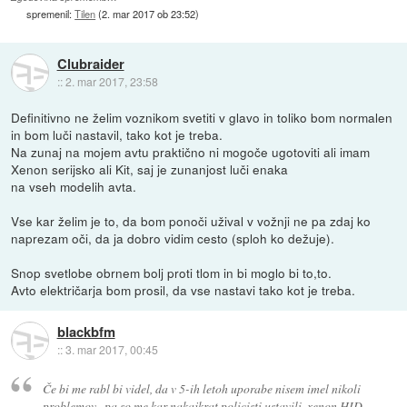
spremenil:
Tilen
(
2. mar 2017 ob 23:52
)
Clubraider
::
2. mar 2017, 23:58
Definitivno ne želim voznikom svetiti v glavo in toliko bom normalen
in bom luči nastavil, tako kot je treba.
Na zunaj na mojem avtu praktično ni mogoče ugotoviti ali imam
Xenon serijsko ali Kit, saj je zunanjost luči enaka
na vseh modelih avta.
Vse kar želim je to, da bom ponoči užival v vožnji ne pa zdaj ko
naprezam oči, da ja dobro vidim cesto (sploh ko dežuje).
Snop svetlobe obrnem bolj proti tlom in bi moglo bi to,to.
Avto električarja bom prosil, da vse nastavi tako kot je treba.
blackbfm
::
3. mar 2017, 00:45
Če bi me rabl bi videl, da v 5-ih letoh uporabe nisem imel nikoli
problemov , pa so me kar nakajkrat policisti ustavili. xenon HID