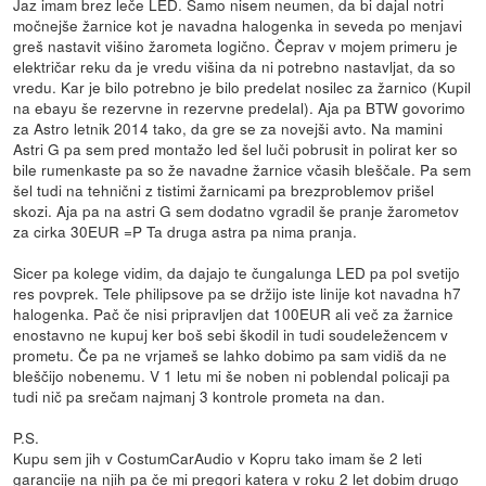
Jaz imam brez leče LED. Samo nisem neumen, da bi dajal notri
močnejše žarnice kot je navadna halogenka in seveda po menjavi
greš nastavit višino žarometa logično. Čeprav v mojem primeru je
električar reku da je vredu višina da ni potrebno nastavljat, da so
vredu. Kar je bilo potrebno je bilo predelat nosilec za žarnico (Kupil
na ebayu še rezervne in rezervne predelal). Aja pa BTW govorimo
za Astro letnik 2014 tako, da gre se za novejši avto. Na mamini
Astri G pa sem pred montažo led šel luči pobrusit in polirat ker so
bile rumenkaste pa so že navadne žarnice včasih bleščale. Pa sem
šel tudi na tehnični z tistimi žarnicami pa brezproblemov prišel
skozi. Aja pa na astri G sem dodatno vgradil še pranje žarometov
za cirka 30EUR =P Ta druga astra pa nima pranja.
Sicer pa kolege vidim, da dajajo te čungalunga LED pa pol svetijo
res povprek. Tele philipsove pa se držijo iste linije kot navadna h7
halogenka. Pač če nisi pripravljen dat 100EUR ali več za žarnice
enostavno ne kupuj ker boš sebi škodil in tudi soudeležencem v
prometu. Če pa ne vrjameš se lahko dobimo pa sam vidiš da ne
bleščijo nobenemu. V 1 letu mi še noben ni poblendal policaji pa
tudi nič pa srečam najmanj 3 kontrole prometa na dan.
P.S.
Kupu sem jih v CostumCarAudio v Kopru tako imam še 2 leti
garancije na njih pa če mi pregori katera v roku 2 let dobim drugo