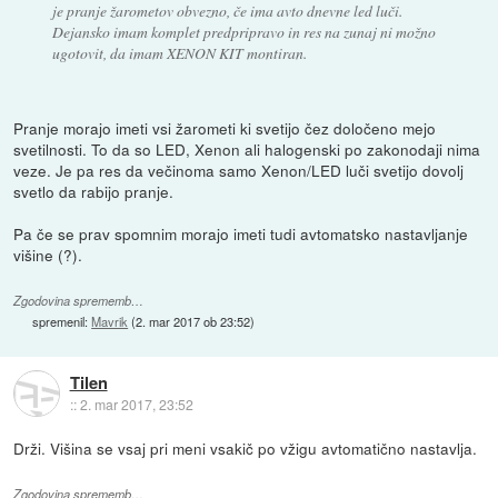
je pranje žarometov obvezno, če ima avto dnevne led luči.
Dejansko imam komplet predpripravo in res na zunaj ni možno
ugotovit, da imam XENON KIT montiran.
Pranje morajo imeti vsi žarometi ki svetijo čez določeno mejo
svetilnosti. To da so LED, Xenon ali halogenski po zakonodaji nima
veze. Je pa res da večinoma samo Xenon/LED luči svetijo dovolj
svetlo da rabijo pranje.
Pa če se prav spomnim morajo imeti tudi avtomatsko nastavljanje
višine (?).
Zgodovina sprememb…
spremenil:
Mavrik
(
2. mar 2017 ob 23:52
)
Tilen
::
2. mar 2017, 23:52
Drži. Višina se vsaj pri meni vsakič po vžigu avtomatično nastavlja.
Zgodovina sprememb…