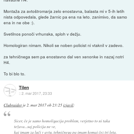
Montaža za avtoštromarja zelo enostavna, balasta mi v 5-ih letih
nista odpovedala, glede žarnic pa ena na leto. zanimivo, da samo
ena in ne obe :).
Svetilnos ponoči vrhunska, sploh v dežju.
Homologiran nimam. Nikoli se noben policist ni vtaknil v zadevo.
za tehničnega sem pa enostavno dal ven xenonke in nazaj notri
H4.
To bi blo to.
Tilen
::
2. mar 2017, 23:33
Clubraider
je
2. mar 2017 ob 23:25
izjavil
:
Sicer, če je samo homoligacija problem, verjetno to ni taka
težava...saj policija ne ve,
kaj imam za luči v avtu, tehničnega pa imam komaj čez tri leta.