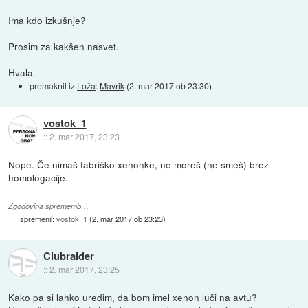
Ima kdo izkušnje?
Prosim za kakšen nasvet.
Hvala.
premaknil iz
Loža
:
Mavrik
(
2. mar 2017 ob 23:30
)
vostok_1
::
2. mar 2017, 23:23
Nope. Če nimaš fabriško xenonke, ne moreš (ne smeš) brez
homologacije.
Zgodovina sprememb…
spremenil:
vostok_1
(
2. mar 2017 ob 23:23
)
Clubraider
::
2. mar 2017, 23:25
Kako pa si lahko uredim, da bom imel xenon luči na avtu?