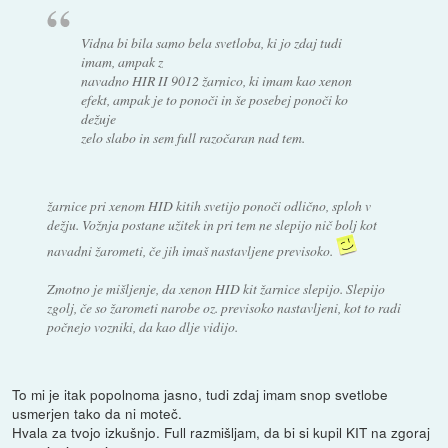
Vidna bi bila samo bela svetloba, ki jo zdaj tudi
imam, ampak z
navadno HIR II 9012 žarnico, ki imam kao xenon
efekt, ampak je to ponoči in še posebej ponoči ko
dežuje
zelo slabo in sem full razočaran nad tem.
žarnice pri xenom HID kitih svetijo ponoči odlično, sploh v
dežju. Vožnja postane užitek in pri tem ne slepijo nič bolj kot
navadni žarometi, če jih imaš nastavljene previsoko.
Zmotno je mišljenje, da xenon HID kit žarnice slepijo. Slepijo
zgolj, če so žarometi narobe oz. previsoko nastavljeni, kot to radi
počnejo vozniki, da kao dlje vidijo.
To mi je itak popolnoma jasno, tudi zdaj imam snop svetlobe
usmerjen tako da ni moteč.
Hvala za tvojo izkušnjo. Full razmišljam, da bi si kupil KIT na zgoraj