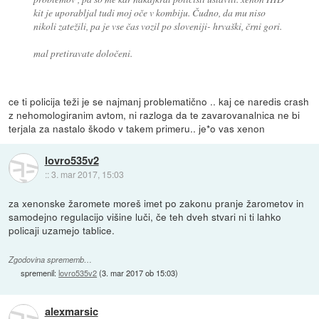
kit je uporabljal tudi moj oče v kombiju. Čudno, da mu niso
nikoli zatežili, pa je vse čas vozil po sloveniji- hrvaški, črni gori.
mal pretiravate določeni.
ce ti policija teži je se najmanj problematično .. kaj ce naredis crash
z nehomologiranim avtom, ni razloga da te zavarovanalnica ne bi
terjala za nastalo škodo v takem primeru.. je*o vas xenon
lovro535v2
::
3. mar 2017, 15:03
za xenonske žaromete moreš imet po zakonu pranje žarometov in
samodejno regulacijo višine luči, če teh dveh stvari ni ti lahko
policaji uzamejo tablice.
Zgodovina sprememb…
spremenil:
lovro535v2
(
3. mar 2017 ob 15:03
)
alexmarsic