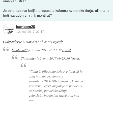
omenjeni strani.
Je tako zadevo boljše prepustita kakemu avtoelektričarju, ali zna to
tudi navaden smrtnik montirat?
bambam20
::
2. mar 2017, 23:47
Clubraider
je
2. mar 2017 ob 23:44
izjavil
:
bambam20
je
2. mar 2017 ob 23:39
izjavil
:
Clubraider
je
2. mar 2017 ob 23:36
izjavil
:
Vidna bi bila samo bela svetloba, ki jo
zdaj tudi imam, ampak z
navadno HIR II 9012 žarnico, ki imam
kao xenon efekt, ampak je to ponoči in
še posebej ponoči ko dežuje
zelo slabo in sem full razočaran nad
tem.