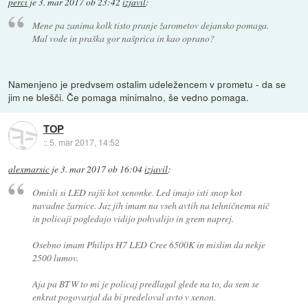
perci
je
3. mar 2017 ob 23:42
izjavil
:
Mene pa zanima kolk tisto pranje žarometov dejansko pomaga.
Mal vode in praška gor našprica in kao oprano?
Namenjeno je predvsem ostalim udeležencem v prometu - da se
jim ne blešči. Če pomaga minimalno, še vedno pomaga.
TOP
::
5. mar 2017, 14:52
alexmarsic
je
3. mar 2017 ob 16:04
izjavil
:
Omisli si LED rajši kot xenonke. Led imajo isti snop kot
navadne žarnice. Jaz jih imam na vseh avtih na tehničnemu nič
in policaji pogledajo vidijo pohvalijo in grem naprej.
Osebno imam Philips H7 LED Cree 6500K in mislim da nekje
2500 lumov.
Aja pa BTW to mi je policaj predlagal glede na to, da sem se
enkrat pogovarjal da bi predeloval avto v xenon.