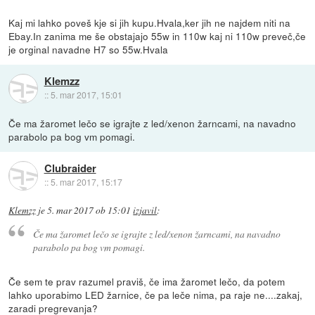
Kaj mi lahko poveš kje si jih kupu.Hvala,ker jih ne najdem niti na
Ebay.In zanima me še obstajajo 55w in 110w kaj ni 110w preveč,če
je orginal navadne H7 so 55w.Hvala
Klemzz
::
5. mar 2017, 15:01
Če ma žaromet lečo se igrajte z led/xenon žarncami, na navadno
parabolo pa bog vm pomagi.
Clubraider
::
5. mar 2017, 15:17
Klemzz
je
5. mar 2017 ob 15:01
izjavil
:
Če ma žaromet lečo se igrajte z led/xenon žarncami, na navadno
parabolo pa bog vm pomagi.
Če sem te prav razumel praviš, če ima žaromet lečo, da potem
lahko uporabimo LED žarnice, če pa leče nima, pa raje ne....zakaj,
zaradi pregrevanja?