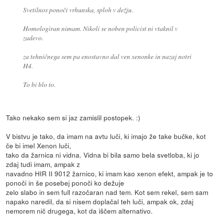
Svetilnos ponoči vrhunska, sploh v dežju.
Homologiran nimam. Nikoli se noben policist ni vtaknil v
zadevo.
za tehničnega sem pa enostavno dal ven xenonke in nazaj notri
H4.
To bi blo to.
Tako nekako sem si jaz zamislil postopek. :)
V bistvu je tako, da imam na avtu luči, ki imajo že take bučke, kot
če bi imel Xenon luči,
tako da žarnica ni vidna. Vidna bi bila samo bela svetloba, ki jo
zdaj tudi imam, ampak z
navadno HIR II 9012 žarnico, ki imam kao xenon efekt, ampak je to
ponoči in še posebej ponoči ko dežuje
zelo slabo in sem full razočaran nad tem. Kot sem rekel, sem sam
napako naredil, da si nisem doplačal teh luči, ampak ok, zdaj
nemorem nič drugega, kot da iščem alternativo.