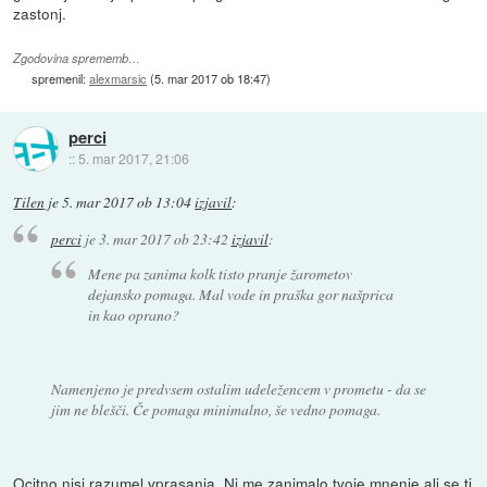
zastonj.
Zgodovina sprememb…
spremenil:
alexmarsic
(
5. mar 2017 ob 18:47
)
perci
::
5. mar 2017, 21:06
Tilen
je
5. mar 2017 ob 13:04
izjavil
:
perci
je
3. mar 2017 ob 23:42
izjavil
:
Mene pa zanima kolk tisto pranje žarometov
dejansko pomaga. Mal vode in praška gor našprica
in kao oprano?
Namenjeno je predvsem ostalim udeležencem v prometu - da se
jim ne blešči. Če pomaga minimalno, še vedno pomaga.
Ocitno nisi razumel vprasanja. Ni me zanimalo tvoje mnenje ali se ti