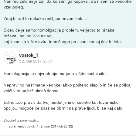
Namreč zelo mi je žal, da ko sem ga kupoval, da nisem še xenonke
vzel poleg.
Zdaj bi rad to nekako rešil, pa nevem kak....
Sicer, če je samo homoligacija problem, verjetno to ni taka
težava...saj policija ne ve,
kaj imam za luči v avtu, tehničnega pa imam komaj čez tri leta.
vostok_1
::
2. mar 2017, 23:31
Homologacija je najvrjetneje merjena v štirimestni cifri.
Nepravilno naštimane xeonke lahko pošteno slepijo in če se policaj
vpiči v to najbrž nimaš šanse.
Edino...če praviš da tvoj model je imel xeonke kot tovarniško
opcijo...mogoče če znaš se obrnit na prave ljudi, bi se kaj dalo.
Zgodovina sprememb…
spremenil:
vostok_1
(
2. mar 2017 ob 23:32
)