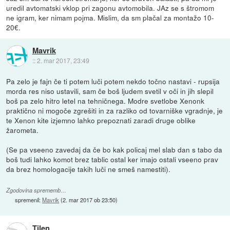
uredil avtomatski vklop pri zagonu avtomobila. JAz se s štromom
ne igram, ker nimam pojma. Mislim, da sm plačal za montažo 10-
20€.
Mavrik
::
2. mar 2017, 23:49
Pa zelo je fajn če ti potem luči potem nekdo točno nastavi - rupsija
morda res niso ustavili, sam če boš ljudem svetil v oči in jih slepil
boš pa zelo hitro letel na tehničnega. Modre svetlobe Xenonk
praktično ni mogoče zgrešiti in za razliko od tovarniške vgradnje, je
te Xenon kite izjemno lahko prepoznati zaradi druge oblike
žarometa.
(Se pa vseeno zavedaj da če bo kak policaj mel slab dan s tabo da
boš tudi lahko komot brez tablic ostal ker imajo ostali vseeno prav
da brez homologacije takih luči ne smeš namestiti).
Zgodovina sprememb…
spremenil:
Mavrik
(
2. mar 2017 ob 23:50
)
Tilen