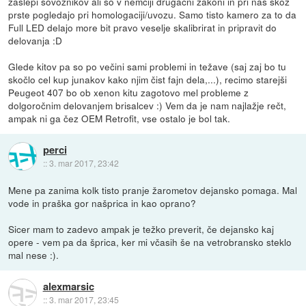
zaslepi sovoznikov ali so v nemčiji drugačni zakoni in pri nas skoz
prste pogledajo pri homologaciji/uvozu. Samo tisto kamero za to da
Full LED delajo more bit pravo veselje skalibrirat in pripravit do
delovanja :D
Glede kitov pa so po večini sami problemi in težave (saj zaj bo tu
skočlo cel kup junakov kako njim čist fajn dela,...), recimo starejši
Peugeot 407 bo ob xenon kitu zagotovo mel probleme z
dolgoročnim delovanjem brisalcev :) Vem da je nam najlažje rečt,
ampak ni ga čez OEM Retrofit, vse ostalo je bol tak.
perci
::
3. mar 2017, 23:42
Mene pa zanima kolk tisto pranje žarometov dejansko pomaga. Mal
vode in praška gor našprica in kao oprano?
Sicer mam to zadevo ampak je težko preverit, če dejansko kaj
opere - vem pa da šprica, ker mi včasih še na vetrobransko steklo
mal nese :).
alexmarsic
::
3. mar 2017, 23:45