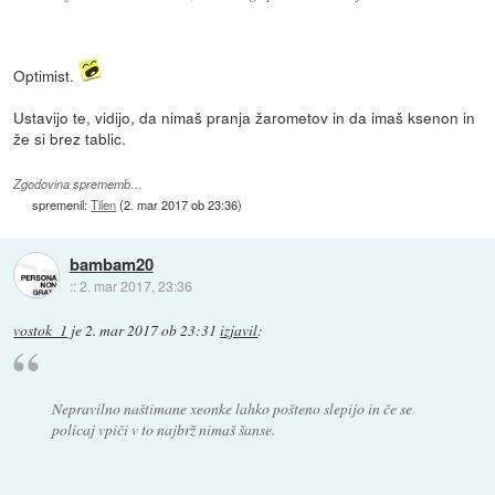
Optimist.
Ustavijo te, vidijo, da nimaš pranja žarometov in da imaš ksenon in
že si brez tablic.
Zgodovina sprememb…
spremenil:
Tilen
(
2. mar 2017 ob 23:36
)
bambam20
::
2. mar 2017, 23:36
vostok_1
je
2. mar 2017 ob 23:31
izjavil
:
Nepravilno naštimane xeonke lahko pošteno slepijo in če se
policaj vpiči v to najbrž nimaš šanse.