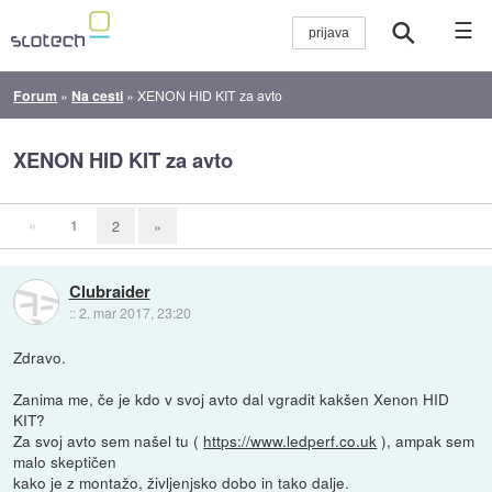
☰
Forum
»
Na cesti
»
XENON HID KIT za avto
XENON HID KIT za avto
«
1
2
»
Clubraider
::
2. mar 2017, 23:20
Zdravo.
Zanima me, če je kdo v svoj avto dal vgradit kakšen Xenon HID
KIT?
Za svoj avto sem našel tu (
https://www.ledperf.co.uk
), ampak sem
malo skeptičen
kako je z montažo, življenjsko dobo in tako dalje.